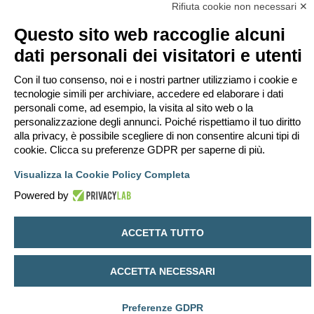
Rifiuta cookie non necessari ✕
Questo sito web raccoglie alcuni
ponca
dati personali dei visitatori e utenti
Re: reazione al fuoco
Con il tuo consenso, noi e i nostri partner utilizziamo i cookie e
M
mer lug 08, 2026 18:00
e
tecnologie simili per archiviare, accedere ed elaborare i dati
s
grazie, molto chiaro ed esauriente
personali come, ad esempio, la visita al sito web o la
s
a
personalizzazione degli annunci. Poiché rispettiamo il tuo diritto
g
g
alla privacy, è possibile scegliere di non consentire alcuni tipi di
i
Rispondi
cookie. Clicca su preferenze GDPR per saperne di più.
o
3 messaggi • Pagina
1
di
1
Visualizza la Cookie Policy Completa
Vai a
Powered by
Indice
Contattaci
Cancella cookie
Tutti gli orari sono
UTC+02:00
ACCETTA TUTTO
Creato da
phpBB
® Forum Software © phpBB Limited
Traduzione Italiana
phpBB-Italia.it
Privacy
|
Condizioni
ACCETTA NECESSARI
Preferenze GDPR