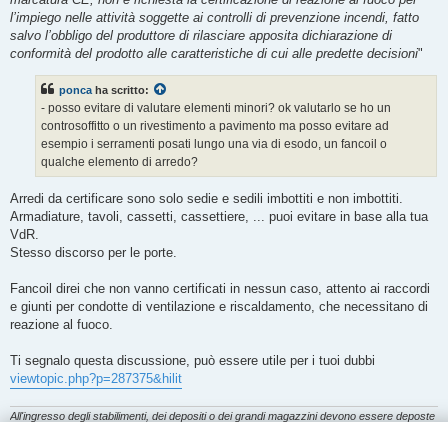
l’impiego nelle attività soggette ai controlli di prevenzione incendi, fatto
salvo l’obbligo del produttore di rilasciare apposita dichiarazione di
conformità del prodotto alle caratteristiche di cui alle predette decisioni
"
ponca
ha scritto:
- posso evitare di valutare elementi minori? ok valutarlo se ho un
controsoffitto o un rivestimento a pavimento ma posso evitare ad
esempio i serramenti posati lungo una via di esodo, un fancoil o
qualche elemento di arredo?
Arredi da certificare sono solo sedie e sedili imbottiti e non imbottiti.
Armadiature, tavoli, cassetti, cassettiere, ... puoi evitare in base alla tua
VdR.
Stesso discorso per le porte.
Fancoil direi che non vanno certificati in nessun caso, attento ai raccordi
e giunti per condotte di ventilazione e riscaldamento, che necessitano di
reazione al fuoco.
Ti segnalo questa discussione, può essere utile per i tuoi dubbi
viewtopic.php?p=287375&hilit
All'ingresso degli stabilimenti, dei depositi o dei grandi magazzini devono essere deposte
le armi, gli speroni, le scatole di fiammiferi, gli accendisigari e simili. Le punizioni
disciplinari in caso di inosservanza debbono essere pronte ed esemplari.