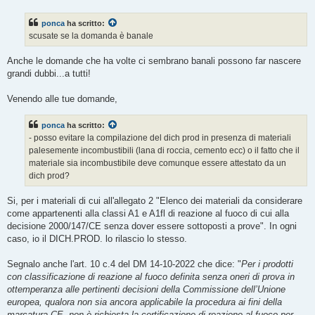
s
s
ponca
ha scritto:
a
g
scusate se la domanda è banale
g
i
o
Anche le domande che ha volte ci sembrano banali possono far nascere
grandi dubbi...a tutti!
Venendo alle tue domande,
ponca
ha scritto:
- posso evitare la compilazione del dich prod in presenza di materiali
palesemente incombustibili (lana di roccia, cemento ecc) o il fatto che il
materiale sia incombustibile deve comunque essere attestato da un
dich prod?
Si, per i materiali di cui all'allegato 2 "Elenco dei materiali da considerare
come appartenenti alla classi A1 e A1fl di reazione al fuoco di cui alla
decisione 2000/147/CE senza dover essere sottoposti a prove". In ogni
caso, io il DICH.PROD. lo rilascio lo stesso.
Segnalo anche l'art. 10 c.4 del DM 14-10-2022 che dice: "
Per i prodotti
con classificazione di reazione al fuoco definita senza oneri di prova in
ottemperanza alle pertinenti decisioni della Commissione dell’Unione
europea, qualora non sia ancora applicabile la procedura ai fini della
marcatura CE, non è richiesta la certificazione di reazione al fuoco per