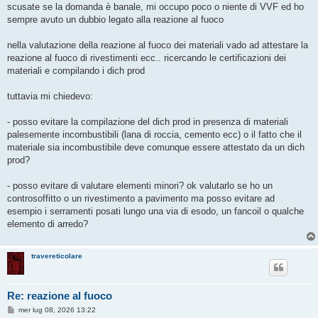
s
scusate se la domanda è banale, mi occupo poco o niente di VVF ed ho
s
sempre avuto un dubbio legato alla reazione al fuoco
a
g
g
nella valutazione della reazione al fuoco dei materiali vado ad attestare la
i
o
reazione al fuoco di rivestimenti ecc.. ricercando le certificazioni dei
materiali e compilando i dich prod
tuttavia mi chiedevo:
- posso evitare la compilazione del dich prod in presenza di materiali
palesemente incombustibili (lana di roccia, cemento ecc) o il fatto che il
materiale sia incombustibile deve comunque essere attestato da un dich
prod?
- posso evitare di valutare elementi minori? ok valutarlo se ho un
controsoffitto o un rivestimento a pavimento ma posso evitare ad
esempio i serramenti posati lungo una via di esodo, un fancoil o qualche
elemento di arredo?
travereticolare
Re: reazione al fuoco
M
mer lug 08, 2026 13:22
e