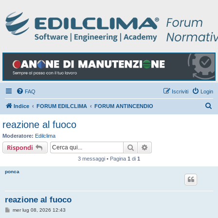
FAQ
Iscriviti
Login
C
Indice
FORUM EDILCLIMA
FORUM ANTINCENDIO
e
reazione al fuoco
r
Moderatore:
Edilclima
c
Cerca
Ricerca avanzata
Rispondi
a
3 messaggi • Pagina
1
di
1
ponca
reazione al fuoco
M
mer lug 08, 2026 12:43
e