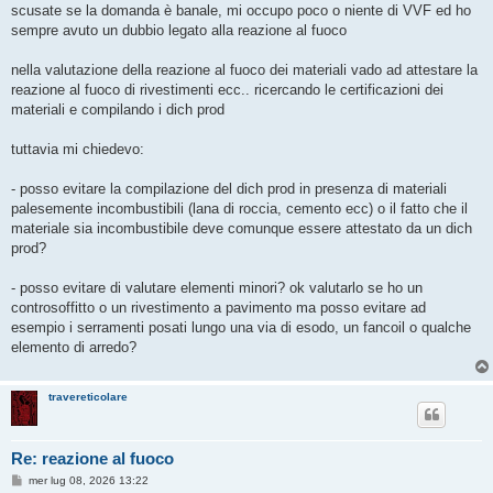
s
scusate se la domanda è banale, mi occupo poco o niente di VVF ed ho
s
sempre avuto un dubbio legato alla reazione al fuoco
a
g
g
nella valutazione della reazione al fuoco dei materiali vado ad attestare la
i
o
reazione al fuoco di rivestimenti ecc.. ricercando le certificazioni dei
materiali e compilando i dich prod
tuttavia mi chiedevo:
- posso evitare la compilazione del dich prod in presenza di materiali
palesemente incombustibili (lana di roccia, cemento ecc) o il fatto che il
materiale sia incombustibile deve comunque essere attestato da un dich
prod?
- posso evitare di valutare elementi minori? ok valutarlo se ho un
controsoffitto o un rivestimento a pavimento ma posso evitare ad
esempio i serramenti posati lungo una via di esodo, un fancoil o qualche
elemento di arredo?
travereticolare
Re: reazione al fuoco
M
mer lug 08, 2026 13:22
e