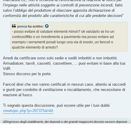
l’impiego nelle attività soggette ai controlli di prevenzione incendi, fatto
salvo l’obbligo del produttore di rilasciare apposita dichiarazione di
conformità del prodotto alle caratteristiche di cui alle predette decisioni
"
ponca
ha scritto:
- posso evitare di valutare elementi minori? ok valutarlo se ho un
controsoffitto o un rivestimento a pavimento ma posso evitare ad
esempio i serramenti posati lungo una via di esodo, un fancoil o
qualche elemento di arredo?
Arredi da certificare sono solo sedie e sedili imbottiti e non imbottiti.
Armadiature, tavoli, cassetti, cassettiere, ... puoi evitare in base alla tua
VdR.
Stesso discorso per le porte.
Fancoil direi che non vanno certificati in nessun caso, attento ai raccordi
e giunti per condotte di ventilazione e riscaldamento, che necessitano di
reazione al fuoco.
Ti segnalo questa discussione, può essere utile per i tuoi dubbi
viewtopic.php?p=287375&hilit
All'ingresso degli stabilimenti, dei depositi o dei grandi magazzini devono essere deposte
le armi, gli speroni, le scatole di fiammiferi, gli accendisigari e simili. Le punizioni
disciplinari in caso di inosservanza debbono essere pronte ed esemplari.