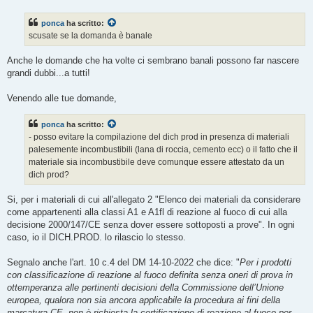
s
s
ponca
ha scritto:
a
g
scusate se la domanda è banale
g
i
o
Anche le domande che ha volte ci sembrano banali possono far nascere
grandi dubbi...a tutti!
Venendo alle tue domande,
ponca
ha scritto:
- posso evitare la compilazione del dich prod in presenza di materiali
palesemente incombustibili (lana di roccia, cemento ecc) o il fatto che il
materiale sia incombustibile deve comunque essere attestato da un
dich prod?
Si, per i materiali di cui all'allegato 2 "Elenco dei materiali da considerare
come appartenenti alla classi A1 e A1fl di reazione al fuoco di cui alla
decisione 2000/147/CE senza dover essere sottoposti a prove". In ogni
caso, io il DICH.PROD. lo rilascio lo stesso.
Segnalo anche l'art. 10 c.4 del DM 14-10-2022 che dice: "
Per i prodotti
con classificazione di reazione al fuoco definita senza oneri di prova in
ottemperanza alle pertinenti decisioni della Commissione dell’Unione
europea, qualora non sia ancora applicabile la procedura ai fini della
marcatura CE, non è richiesta la certificazione di reazione al fuoco per