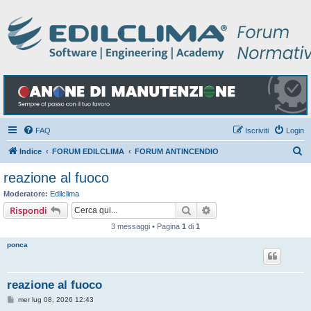
FAQ
Iscriviti
Login
C
Indice
FORUM EDILCLIMA
FORUM ANTINCENDIO
e
reazione al fuoco
r
Moderatore:
Edilclima
c
Cerca
Ricerca avanzata
Rispondi
a
3 messaggi • Pagina
1
di
1
ponca
reazione al fuoco
M
mer lug 08, 2026 12:43
e