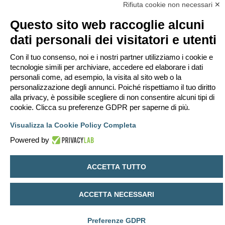
Rifiuta cookie non necessari ✕
Questo sito web raccoglie alcuni
ponca
dati personali dei visitatori e utenti
Re: reazione al fuoco
Con il tuo consenso, noi e i nostri partner utilizziamo i cookie e
M
mer lug 08, 2026 18:00
e
tecnologie simili per archiviare, accedere ed elaborare i dati
s
grazie, molto chiaro ed esauriente
personali come, ad esempio, la visita al sito web o la
s
a
personalizzazione degli annunci. Poiché rispettiamo il tuo diritto
g
g
alla privacy, è possibile scegliere di non consentire alcuni tipi di
i
Rispondi
cookie. Clicca su preferenze GDPR per saperne di più.
o
3 messaggi • Pagina
1
di
1
Visualizza la Cookie Policy Completa
Vai a
Powered by
Indice
Contattaci
Cancella cookie
Tutti gli orari sono
UTC+02:00
ACCETTA TUTTO
Creato da
phpBB
® Forum Software © phpBB Limited
Traduzione Italiana
phpBB-Italia.it
Privacy
|
Condizioni
ACCETTA NECESSARI
Preferenze GDPR