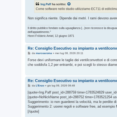
s
Ing.Paff
ha scritto:
a
g
Come software nello studio utilizziamo EC711 di edilclim
g
i
o
Non significa niente. Dipende dai metri. I rami devono av
Il diritto pubblico fondato sulla uguaglianza [...]non riconosce la disuguag
dell'appiattimento.”
Henri Fréderic Amiel, 12 giugno 1871
Re: Consiglio Esecutivo su impianto a ventilconv
M
da
marcoaroma
»
mer lug 08, 2026 20:11
e
s
Forse devi uniformare le taglie dei ventilconvettori e di con
s
che soddisfa 1,2 per entrambi, e poi scegli lo stesso diame
a
g
g
i
o
Re: Consiglio Esecutivo su impianto a ventilconv
M
da
L'Enzo
»
gio lug 09, 2026 08:48
e
s
[quote=Ing.Paff post_id=288759 time=1783524829 user_id
s
[quote=NoNickName post_id=288752 time=1783521254 us
a
g
Suggerimento: io non guarderei la velocità, ma le perdite di
g
Suggerimento 2: userei regoli e software free, ad esemp
i
o
[/quote]