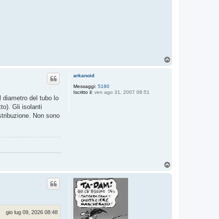
T
o
p
arkanoid
Messaggi:
5180
Iscritto il:
ven ago 31, 2007 08:51
 diametro del tubo lo
o). Gli isolanti
istribuzione. Non sono
T
o
p
gio lug 09, 2026 08:48