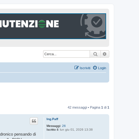
Cerca
Ricerca avanzat
Iscriviti
Login
42 messaggi • Pagina
1
di
1
Ing.Paff
Messaggi:
26
Iscritto il:
lun giu 01, 2026 13:38
 idronico pensando di