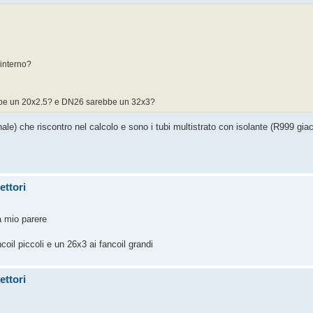
 interno?
rebbe un 20x2.5? e DN26 sarebbe un 32x3?
nale) che riscontro nel calcolo e sono i tubi multistrato con isolante (R999 gia
ettori
a mio parere
ncoil piccoli e un 26x3 ai fancoil grandi
ettori