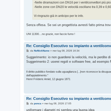
-Nelle diramazioni con DN16 per i ventilconvettori più piccol
-Nelle zone con DN20 le velocità oscillano tra 0,39 e 0,6
Vi ringrazio già in anticipo per le info.
Senza offesa. Se sei un progettista avresti fatto prima trova
UNI 11300....no grazie, non faccio fumo !
Re: Consiglio Esecutivo su impianto a ventilconv
M
da
NoNickName
»
mer lug 08, 2026 16:34
e
s
Suggerimento: io non guarderei la velocità, ma le perdite di
s
Suggerimento 2: userei regoli e software free, ad esemp
a
g
g
i
Il diritto pubblico fondato sulla uguaglianza [...]non riconosce la disuguag
o
dell'appiattimento.”
Henri Fréderic Amiel, 12 giugno 1871
Re: Consiglio Esecutivo su impianto a ventilconv
M
da
ponca
»
mer lug 08, 2026 17:05
e
s
uniformare i diametri mi sembra una buona idea