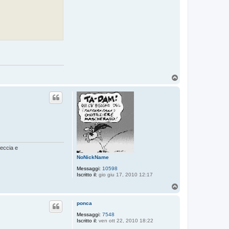
T
o
p
feccia e
NoNickName
Messaggi:
10598
Iscritto il:
gio giu 17, 2010 12:17
T
o
p
ponca
Messaggi:
7548
Iscritto il:
ven ott 22, 2010 18:22