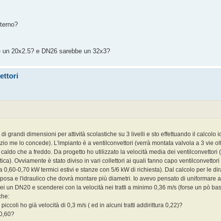
nterno?
bbe un 20x2.5? e DN26 sarebbe un 32x3?
ettori
di grandi dimensioni per attività scolastiche su 3 livelli e sto effettuando il calcolo
pazio me lo concede). L'impianto è a ventilconvettori (verrà montata valvola a 3 vie ol
 caldo che a freddo. Da progetto ho utilizzato la velocità media dei ventilconvettori
a). Ovviamente è stato diviso in vari collettori ai quali fanno capo ventilconvettor
0,60-0,70 kW termici estivi e stanze con 5/6 kW di richiesta). Dal calcolo per le d
a posa e l'idraulico che dovrà montare più diametri. Io avevo pensato di uniformare
rei un DN20 e scenderei con la velocità nei tratti a minimo 0,36 m/s (forse un pò ba
che:
ccoli ho già velocità di 0,3 m/s ( ed in alcuni tratti addirittura 0,22)?
 0,60?