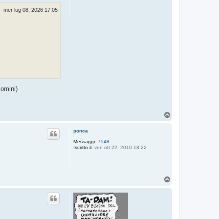
mer lug 08, 2026 17:05
comini)
T
o
p
ponca
Messaggi:
7548
Iscritto il:
ven ott 22, 2010 18:22
T
o
p