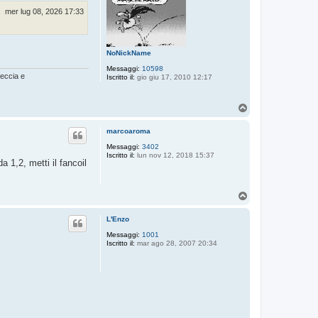
mer lug 08, 2026 17:33
NoNickName
Messaggi:
10598
feccia e
Iscritto il:
gio giu 17, 2010 12:17
T
o
p
marcoaroma
Messaggi:
3402
Iscritto il:
lun nov 12, 2018 15:37
 1,2, metti il fancoil
T
o
p
L'Enzo
Messaggi:
1001
Iscritto il:
mar ago 28, 2007 20:34