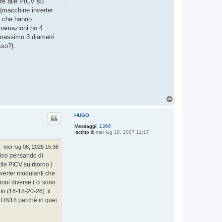
tre alle PICV su
 (macchine inverter
ri che hanno
iramazioni ho 4
a massimo 3 diametri
sso?).
T
o
p
HUGO
Messaggi:
1366
Iscritto il:
mer lug 18, 2007 11:17
mer lug 08, 2026 15:36
onico pensando di
lle PICV su ritorno )
nverter modulanti che
oni diverse ( ci sono
to (16-18-20-26). il
ro DN18 perché in quei