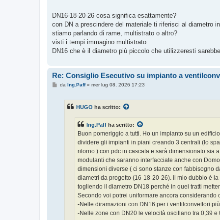
s
a
g
DN16-18-20-26 cosa significa esattamente?
g
con DN a prescindere del materiale ti riferisci al diametro i
i
o
stiamo parlando di rame, multistrato o altro?
visti i tempi immagino multistrato
DN16 che è il diametro più piccolo che utilizzeresti sare
Re: Consiglio Esecutivo su impianto a ventilconv
M
da
Ing.Paff
»
mer lug 08, 2026 17:23
e
s
s
HUGO
ha scritto:
a
g
g
Ing.Paff
ha scritto:
i
o
Buon pomeriggio a tutti. Ho un impianto su un edificio 
dividere gli impianti in piani creando 3 centrali (lo s
ritorno ) con pdc in cascata e sarà dimensionato sia a
modulanti che saranno interfacciate anche con Domotic
dimensioni diverse ( ci sono stanze con fabbisogno da 
diametri da progetto (16-18-20-26). il mio dubbio è l
togliendo il diametro DN18 perché in quei tratti mette
Secondo voi potrei uniformare ancora considerando 
-Nelle diramazioni con DN16 per i ventilconvettori più pi
-Nelle zone con DN20 le velocità oscillano tra 0,39 e