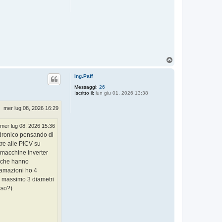
T
o
p
Ing.Paff
Messaggi:
26
Iscritto il:
lun giu 01, 2026 13:38
mer lug 08, 2026 16:29
mer lug 08, 2026 15:36
 idronico pensando di
tre alle PICV su
 (macchine inverter
i che hanno
iramazioni ho 4
 a massimo 3 diametri
sso?).