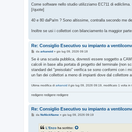
Come software nello studio utilizziamo EC711 di edilclima.
[/quote]
40 e 80 daPa/m ? Sono altissime, contralla secondo me de
Inoltre se usi i collettori con bilanciamento la maggior parte
Re: Consiglio Esecutivo su impianto a ventilconv
M
da
arkanoid
»
gio lug 09, 2026 09:18
e
s
Se è una scuola pubblica, dovresti essere soggetto a CAM, d
s
calcoli in base alla portata di progetto del terminale (non sc
a
g
standard del "preisolato" verifica se sono conformi con i m
g
un fan dei collettori a meno di impianti dove dal collettore a
i
o
Ultima modifica di
arkanoid
il gio lug 09, 2026 09:19, modificato 1 volta in 
redigere redigere redigere
Re: Consiglio Esecutivo su impianto a ventilconv
M
da
NoNickName
»
gio lug 09, 2026 09:19
e
s
s
L'Enzo
ha scritto:
a