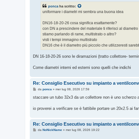
s
ponca
ha scritto:
a
g
uniformare i diametri mi sembra una buona idea
g
i
o
DN16-18-20-26 cosa significa esattamente?
con DN a prescindere del materiale ti riferisci al diametro
stiamo parlando di rame, multistrato o altro?
visti i tempi immagino multistrato
DN16 che è il diametro più piccolo che utilizzeresti sa
DN 16-18-20-26 sono le diramazioni (tratto collettore- termi
Come diametri interni ed esterni sono quelli che indichi
Re: Consiglio Esecutivo su impianto a ventilconv
M
da
ponca
»
mer lug 08, 2026 17:59
e
s
staccare un tubo 32x3 da un collettore non è uno scherzo 
s
a
g
io proverei a verificare se è fattibile portare un 20x2.5 ai fa
g
i
o
Re: Consiglio Esecutivo su impianto a ventilconv
M
da
NoNickName
»
mer lug 08, 2026 19:22
e
s