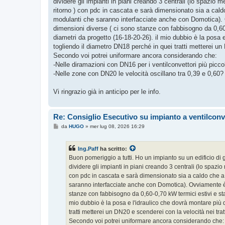
dividere gli impianti in piani creando 3 centrali (lo spazio 
a
g
ritorno ) con pdc in cascata e sarà dimensionato sia a caldo
g
modulanti che saranno interfacciate anche con Domotica). Ov
i
o
dimensioni diverse ( ci sono stanze con fabbisogno da 0,60-
diametri da progetto (16-18-20-26). il mio dubbio è la posa
togliendo il diametro DN18 perché in quei tratti metterei u
Secondo voi potrei uniformare ancora considerando che:
-Nelle diramazioni con DN16 per i ventilconvettori più piccoli
-Nelle zone con DN20 le velocità oscillano tra 0,39 e 0,60?
Vi ringrazio già in anticipo per le info.
Re: Consiglio Esecutivo su impianto a ventilconv
M
da
HUGO
»
mer lug 08, 2026 16:29
e
s
s
Ing.Paff
ha scritto:
a
g
Buon pomeriggio a tutti. Ho un impianto su un edificio di g
g
dividere gli impianti in piani creando 3 centrali (lo spazio
i
o
con pdc in cascata e sarà dimensionato sia a caldo che a 
saranno interfacciate anche con Domotica). Ovviamente è st
stanze con fabbisogno da 0,60-0,70 kW termici estivi e sta
mio dubbio è la posa e l'idraulico che dovrà montare più
tratti metterei un DN20 e scenderei con la velocità nei tra
Secondo voi potrei uniformare ancora considerando che: