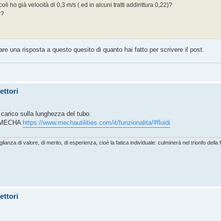
i ho già velocità di 0,3 m/s ( ed in alcuni tratti addirittura 0,22)?
0?
re una risposta a questo quesito di quanto hai fatto per scrivere il post.
ettori
 carico sulla lunghezza del tubo.
io MECHA
https://www.mechautilities.com/it/funzionalita/#fluidi
lianza di valore, di merito, di esperienza, cioè la fatica individuale: culminerà nel trionfo della 
ettori