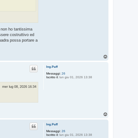
 non ho tantissima
ssere costruttivo ed
quadra possa portare a
T
o
p
Ing.Paff
Messaggi:
26
Iscritto il:
lun giu 01, 2026 13:38
mer lug 08, 2026 16:34
T
o
p
Ing.Paff
Messaggi:
26
Iscritto il:
lun giu 01, 2026 13:38