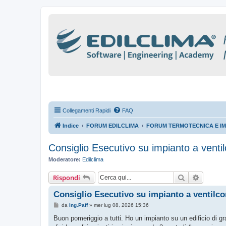
Collegamenti Rapidi
FAQ
Indice
FORUM EDILCLIMA
FORUM TERMOTECNICA E IM
Consiglio Esecutivo su impianto a ventil
Moderatore:
Edilclima
Cerca
Ricerca
Rispondi
Consiglio Esecutivo su impianto a ventilco
M
da
Ing.Paff
»
mer lug 08, 2026 15:36
e
s
Buon pomeriggio a tutti. Ho un impianto su un edificio di gra
s