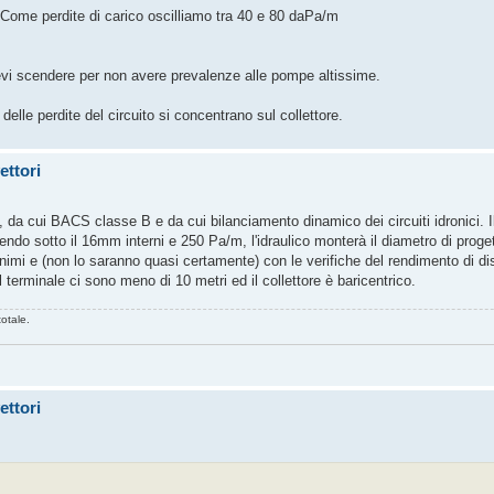
 Come perdite di carico oscilliamo tra 40 e 80 daPa/m
vi scendere per non avere prevalenze alle pompe altissime.
 delle perdite del circuito si concentrano sul collettore.
ettori
a cui BACS classe B e da cui bilanciamento dinamico dei circuiti idronici. Il
endo sotto il 16mm interni e 250 Pa/m, l'idraulico monterà il diametro di progett
inimi e (non lo saranno quasi certamente) con le verifiche del rendimento di d
l terminale ci sono meno di 10 metri ed il collettore è baricentrico.
totale.
ettori