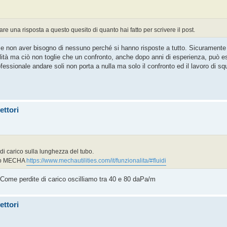
are una risposta a questo quesito di quanto hai fatto per scrivere il post.
a e non aver bisogno di nessuno perché si hanno risposte a tutto. Sicuramente
lità ma ciò non toglie che un confronto, anche dopo anni di esperienza, può e
ofessionale andare soli non porta a nulla ma solo il confronto ed il lavoro di s
ettori
di carico sulla lunghezza del tubo.
mpio MECHA
https://www.mechautilities.com/it/funzionalita/#fluidi
 Come perdite di carico oscilliamo tra 40 e 80 daPa/m
ettori