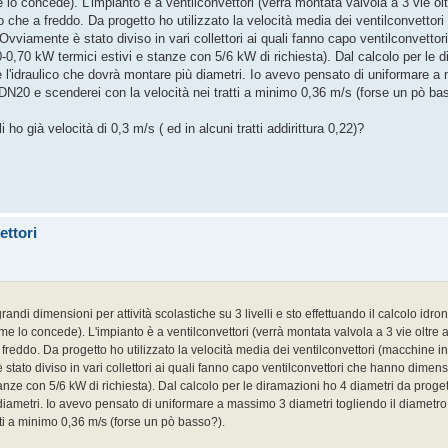
me lo concede). L'impianto è a ventilconvettori (verrà montata valvola a 3 vie ol
 che a freddo. Da progetto ho utilizzato la velocità media dei ventilconvettori
viamente è stato diviso in vari collettori ai quali fanno capo ventilconvetto
0,70 kW termici estivi e stanze con 5/6 kW di richiesta). Dal calcolo per le d
 e l'idraulico che dovrà montare più diametri. Io avevo pensato di uniformare 
n DN20 e scenderei con la velocità nei tratti a minimo 0,36 m/s (forse un pò ba
 ho già velocità di 0,3 m/s ( ed in alcuni tratti addirittura 0,22)?
ettori
randi dimensioni per attività scolastiche su 3 livelli e sto effettuando il calcolo idr
 me lo concede). L'impianto è a ventilconvettori (verrà montata valvola a 3 vie oltre a
freddo. Da progetto ho utilizzato la velocità media dei ventilconvettori (macchine i
ato diviso in vari collettori ai quali fanno capo ventilconvettori che hanno dimensi
nze con 5/6 kW di richiesta). Dal calcolo per le diramazioni ho 4 diametri da proget
 diametri. Io avevo pensato di uniformare a massimo 3 diametri togliendo il diamet
tti a minimo 0,36 m/s (forse un pò basso?).