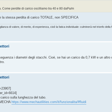
a. Come perdite di carico oscilliamo tra 40 e 80 daPa/m
ere la stessa perdita di carico TOTALE, non SPECIFICA
lianza di valore, di merito, di esperienza, cioè la fatica individuale: culminerà nel trionfo della 
ettori
seguenza i diametri degli stacchi. Cioè, se hai un carico da 0,7 kW e un altro da
tro.
ettori
=23907]
er_id=6614]
 carico sulla lunghezza del tubo.
io MECHA
https://www.mechautilities.com/it/funzionalita/#fluidi