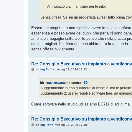
Vi ringrazio già in anticipo per le info.
Senza offesa. Se sei un progettista avresti fatto prima trov
Essere un progettista non significa avere la scienza infus
esperienza e posso avere dei dubbi che per altri sono bana
ampliare il bagaglio culturale. Io penso che nella pratica pr
risultati migliori. Fai finta che non abbia fatto la domanda.
senza offesa ovviamente.
Re: Consiglio Esecutivo su impianto a ventilconv
M
da
Ing.Paff
»
mer lug 08, 2026 17:33
e
s
s
NoNickName
ha scritto:
a
g
Suggerimento: io non guarderei la velocità, ma le perdite 
g
Suggerimento 2: userei regoli e software free, ad ese
i
o
Come software nello studio utilizziamo EC711 di edilclima.
Re: Consiglio Esecutivo su impianto a ventilconv
M
da
Ing.Paff
»
mer lug 08, 2026 17:38
e
s