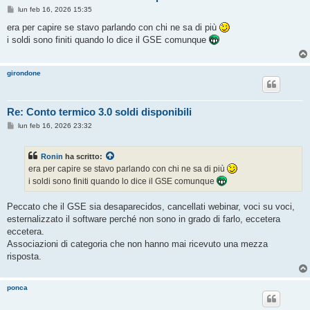
M
lun feb 16, 2026 15:35
e
s
era per capire se stavo parlando con chi ne sa di più
s
i soldi sono finiti quando lo dice il GSE comunque
a
g
g
i
girondone
o
Re: Conto termico 3.0 soldi disponibili
M
lun feb 16, 2026 23:32
e
s
s
Ronin
ha scritto:
a
g
era per capire se stavo parlando con chi ne sa di più
g
i soldi sono finiti quando lo dice il GSE comunque
i
o
Peccato che il GSE sia desaparecidos, cancellati webinar, voci su voci,
esternalizzato il software perché non sono in grado di farlo, eccetera
eccetera.
Associazioni di categoria che non hanno mai ricevuto una mezza
risposta.
ponca