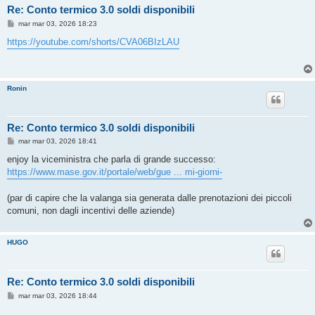
Re: Conto termico 3.0 soldi disponibili
M
mar mar 03, 2026 18:23
e
s
https://youtube.com/shorts/CVA06BIzLAU
s
a
g
g
i
Ronin
o
Re: Conto termico 3.0 soldi disponibili
M
mar mar 03, 2026 18:41
e
s
enjoy la viceministra che parla di grande successo:
s
https://www.mase.gov.it/portale/web/gue ... mi-giorni-
a
g
g
(par di capire che la valanga sia generata dalle prenotazioni dei piccoli
i
o
comuni, non dagli incentivi delle aziende)
HUGO
Re: Conto termico 3.0 soldi disponibili
M
mar mar 03, 2026 18:44
e
s