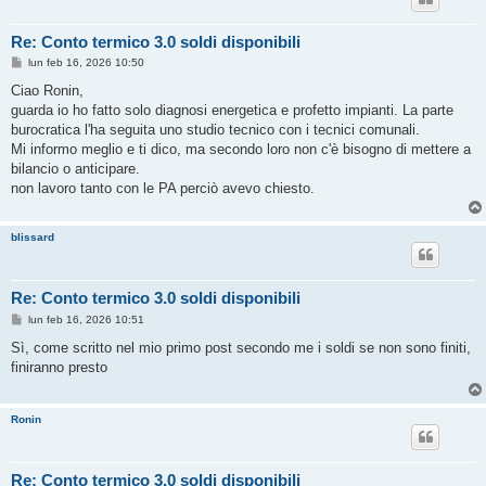
Re: Conto termico 3.0 soldi disponibili
M
lun feb 16, 2026 10:50
e
s
Ciao Ronin,
s
guarda io ho fatto solo diagnosi energetica e profetto impianti. La parte
a
g
burocratica l'ha seguita uno studio tecnico con i tecnici comunali.
g
Mi informo meglio e ti dico, ma secondo loro non c'è bisogno di mettere a
i
o
bilancio o anticipare.
non lavoro tanto con le PA perciò avevo chiesto.
blissard
Re: Conto termico 3.0 soldi disponibili
M
lun feb 16, 2026 10:51
e
s
Sì, come scritto nel mio primo post secondo me i soldi se non sono finiti,
s
finiranno presto
a
g
g
i
Ronin
o
Re: Conto termico 3.0 soldi disponibili