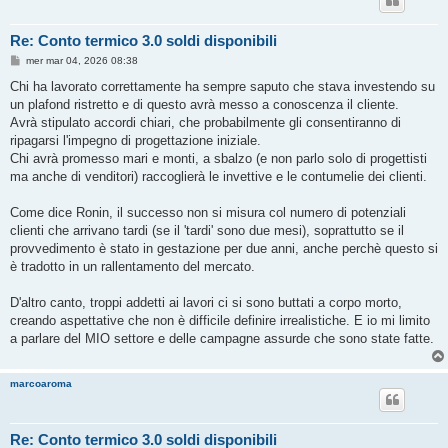
Re: Conto termico 3.0 soldi disponibili
M
mer mar 04, 2026 08:38
e
s
Chi ha lavorato correttamente ha sempre saputo che stava investendo su
s
un plafond ristretto e di questo avrà messo a conoscenza il cliente.
a
g
Avrà stipulato accordi chiari, che probabilmente gli consentiranno di
g
ripagarsi l'impegno di progettazione iniziale.
i
o
Chi avrà promesso mari e monti, a sbalzo (e non parlo solo di progettisti
ma anche di venditori) raccoglierà le invettive e le contumelie dei clienti.
Come dice Ronin, il successo non si misura col numero di potenziali
clienti che arrivano tardi (se il 'tardi' sono due mesi), soprattutto se il
provvedimento è stato in gestazione per due anni, anche perchè questo si
è tradotto in un rallentamento del mercato.
D'altro canto, troppi addetti ai lavori ci si sono buttati a corpo morto,
creando aspettative che non è difficile definire irrealistiche. E io mi limito
a parlare del MIO settore e delle campagne assurde che sono state fatte.
marcoaroma
Re: Conto termico 3.0 soldi disponibili