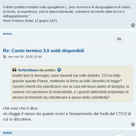
Il diritto pubblico fondato sulla uguaglianza [...]non riconosce la disuguaglianza di valore,
di merito, di esperienza, cioè la fatica individuale: culminerà nel trionfo della feccia e
dell'appiattimento.”
Henri Fréderic Amiel, 12 giugno 1871
ponca
Re: Conto termico 3.0 soldi disponibili
M
mer mar 04, 2026 15:46
e
s
s
NoNickName
ha scritto:
a
g
Inutile fare le teenager, sane davanti ma rotte didietro. Chi ha fatto
g
grande questo Paese, mettendo la firma su tutti i benefici di legge?
i
o
I poveri clienti che pianificano con la cura del buon padre di famiglia, le
vedove con pensione di reversibilità, o i grandi latifondisti proprietari di
decine di immobili da ristrutturare a spese della collettività?
che vuoi che ti dica
mi sfugge il nesso tra quanto scrivi e l'esaurimento dei fondi del CT3.0 di
cui si discuteva
HUGO