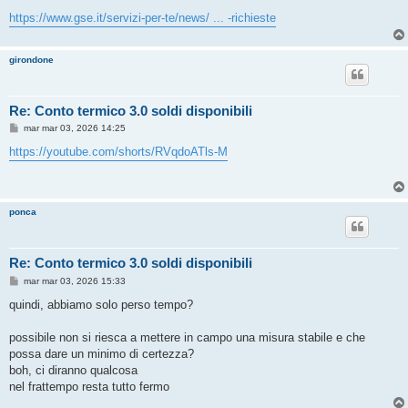
https://www.gse.it/servizi-per-te/news/ ... -richieste
girondone
Re: Conto termico 3.0 soldi disponibili
M
mar mar 03, 2026 14:25
e
s
https://youtube.com/shorts/RVqdoATls-M
s
a
g
g
i
ponca
o
Re: Conto termico 3.0 soldi disponibili
M
mar mar 03, 2026 15:33
e
s
quindi, abbiamo solo perso tempo?
s
a
g
possibile non si riesca a mettere in campo una misura stabile e che
g
possa dare un minimo di certezza?
i
o
boh, ci diranno qualcosa
nel frattempo resta tutto fermo