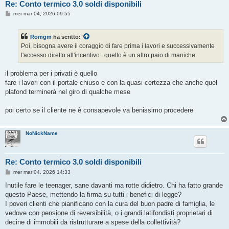
Re: Conto termico 3.0 soldi disponibili
M
mer mar 04, 2026 09:55
e
s
s
Romgm
ha scritto:
a
g
Poi, bisogna avere il coraggio di fare prima i lavori e successivamente
g
l'accesso diretto all'incentivo.. quello è un altro paio di maniche.
i
o
il problema per i privati è quello
fare i lavori con il portale chiuso e con la quasi certezza che anche quel
plafond terminerà nel giro di qualche mese
poi certo se il cliente ne è consapevole va benissimo procedere
NoNickName
Re: Conto termico 3.0 soldi disponibili
M
mer mar 04, 2026 14:33
e
s
Inutile fare le teenager, sane davanti ma rotte didietro. Chi ha fatto grande
s
questo Paese, mettendo la firma su tutti i benefici di legge?
a
g
I poveri clienti che pianificano con la cura del buon padre di famiglia, le
g
vedove con pensione di reversibilità, o i grandi latifondisti proprietari di
i
o
decine di immobili da ristrutturare a spese della collettività?