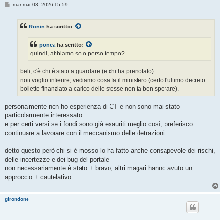
M
mar mar 03, 2026 15:59
e
s
s
Ronin
ha scritto:
a
g
g
ponca
ha scritto:
i
o
quindi, abbiamo solo perso tempo?
beh, c'è chi è stato a guardare (e chi ha prenotato).
non voglio infierire, vediamo cosa fa il ministero (certo l'ultimo decreto
bollette finanziato a carico delle stesse non fa ben sperare).
personalmente non ho esperienza di CT e non sono mai stato
particolarmente interessato
e per certi versi se i fondi sono già esauriti meglio così, preferisco
continuare a lavorare con il meccanismo delle detrazioni
detto questo però chi si è mosso lo ha fatto anche consapevole dei rischi,
delle incertezze e dei bug del portale
non necessariamente è stato + bravo, altri magari hanno avuto un
approccio + cautelativo
girondone