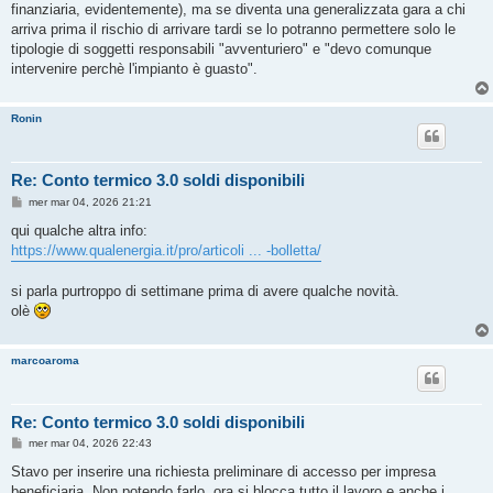
finanziaria, evidentemente), ma se diventa una generalizzata gara a chi
arriva prima il rischio di arrivare tardi se lo potranno permettere solo le
tipologie di soggetti responsabili "avventuriero" e "devo comunque
intervenire perchè l'impianto è guasto".
Ronin
Re: Conto termico 3.0 soldi disponibili
M
mer mar 04, 2026 21:21
e
s
qui qualche altra info:
s
https://www.qualenergia.it/pro/articoli ... -bolletta/
a
g
g
si parla purtroppo di settimane prima di avere qualche novità.
i
o
olè
marcoaroma
Re: Conto termico 3.0 soldi disponibili
M
mer mar 04, 2026 22:43
e
s
Stavo per inserire una richiesta preliminare di accesso per impresa
s
beneficiaria. Non potendo farlo, ora si blocca tutto il lavoro e anche i