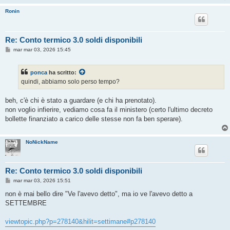
Ronin
Re: Conto termico 3.0 soldi disponibili
M
mar mar 03, 2026 15:45
e
s
s
ponca
ha scritto:
a
g
quindi, abbiamo solo perso tempo?
g
i
o
beh, c'è chi è stato a guardare (e chi ha prenotato).
non voglio infierire, vediamo cosa fa il ministero (certo l'ultimo decreto
bollette finanziato a carico delle stesse non fa ben sperare).
NoNickName
Re: Conto termico 3.0 soldi disponibili
M
mar mar 03, 2026 15:51
e
s
non è mai bello dire "Ve l'avevo detto", ma io ve l'avevo detto a
s
SETTEMBRE
a
g
g
viewtopic.php?p=278140&hilit=settimane#p278140
i
o