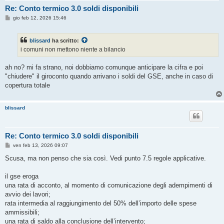
Re: Conto termico 3.0 soldi disponibili
M
gio feb 12, 2026 15:46
e
s
s
blissard
ha scritto:
a
g
i comuni non mettono niente a bilancio
g
i
o
ah no? mi fa strano, noi dobbiamo comunque anticipare la cifra e poi
"chiudere" il giroconto quando arrivano i soldi del GSE, anche in caso di
copertura totale
blissard
Re: Conto termico 3.0 soldi disponibili
M
ven feb 13, 2026 09:07
e
s
Scusa, ma non penso che sia così. Vedi punto 7.5 regole applicative.
s
a
g
il gse eroga
g
una rata di acconto, al momento di comunicazione degli adempimenti di
i
o
avvio dei lavori;
rata intermedia al raggiungimento del 50% dell’importo delle spese
ammissibili;
una rata di saldo alla conclusione dell’intervento;