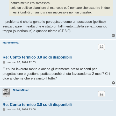
g
naturalmente ero sarcastico.
g
solo un politico elargitore di mancette può pensare che esaurire in due
i
o
mesi i fondi di un anno sia un successo e non un disastro.
Il problema è che la gente lo percepisce come un successo (politico)
senza capire in realtà che è stato un fallimento....della serie....quando
troppo (superbonus) e quando niente (CT 3.0).
marcoaroma
Re: Conto termico 3.0 soldi disponibili
M
mar mar 03, 2026 22:03
e
s
E chi ha lavorato molto e anche giustamente preso acconti per
s
progettazione e gestione pratica perché ci sta lavorando da 2 mesi? Chi
a
g
dice al cliente che è svanito il tutto?
g
i
o
NoNickName
Re: Conto termico 3.0 soldi disponibili
M
mar mar 03, 2026 23:06
e
s