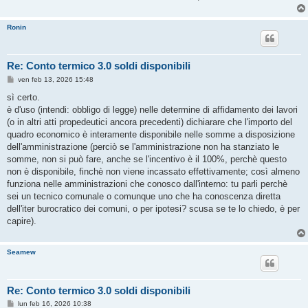
Ronin
Re: Conto termico 3.0 soldi disponibili
M
ven feb 13, 2026 15:48
e
s
sì certo.
s
è d'uso (intendi: obbligo di legge) nelle determine di affidamento dei lavori
a
g
(o in altri atti propedeutici ancora precedenti) dichiarare che l'importo del
g
quadro economico è interamente disponibile nelle somme a disposizione
i
o
dell'amministrazione (perciò se l'amministrazione non ha stanziato le
somme, non si può fare, anche se l'incentivo è il 100%, perchè questo
non è disponibile, finchè non viene incassato effettivamente; così almeno
funziona nelle amministrazioni che conosco dall'interno: tu parli perchè
sei un tecnico comunale o comunque uno che ha conoscenza diretta
dell'iter burocratico dei comuni, o per ipotesi? scusa se te lo chiedo, è per
capire).
Seamew
Re: Conto termico 3.0 soldi disponibili
M
lun feb 16, 2026 10:38