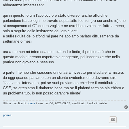
a
g
abbastanza imbarazzanti
g
i
o
qui in questo forum l'approccio è stato diverso, anche all'ordine
parlandone tra colleghi ho trovato soprattutto tecnici (tra cui anche io) che
si occupavano di CT contro voglia e ne avrebbero volentieri fatto a meno,
solo a seguito delle insistenze dei loro clienti
e sull'esiguità del plafond mi pare ne abbiamo parlato diffusamente da
settimane o mesi
ora a me non mi interessa se il plafond è finito, il problema è che in
questo modo si creano aspettative esagerate, poi incertezze che nella
pratica non giovano a nessuno
a parte il tempo che ciascuno di noi avrà investito per studiare la misura,
da oggi quando parliamo con un cliente evidentemente dovremo dire:
"facciamo l'intervento, poi se vuoi proviamo a chiedere il contributo al
GSE, se otteniamo il rimborso bene ma se il plafond termina sia chiaro è
un problema tuo, io non posso garantire niente"
Ultima modifica di
ponca
il mer mar 04, 2026 09:57, modificato 1 volta in totale.
ponca