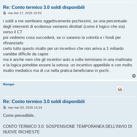
Re: Conto termico 3.0 soldi disponibili
M
mar feb 17, 2026 10:03
e
s
i soldi a me sembrano oggettivamente pochissimi, se una percentuale
s
degli interventi di ecobonus verranno dirottati (come è logico che sia)
a
g
verso il CT
g
poi vedremo cosa succederà, se ci saranno la volontà e i fondi per
i
o
rifinanziarlo
certo tutto questo risalto per un incentivo che non arriva a 1 miliardo
sarebbe difficile da capire
ma è anche vero che gli incentivi auto a volte terminano in una mattinata
e la logica potrebbe essere la setssa: un incentivo appetibile e con molto
risalto mediatico ma di cui nella pratica beneficiano in pochi..
Romgm
Re: Conto termico 3.0 soldi disponibili
M
mar mar 03, 2026 14:24
e
s
Come prevedibile..
s
a
g
CONTO TERMICO 3.0: SOSPENSIONE TEMPORANEA DELL’INVIO DI
g
NUOVE RICHIESTE
i
o