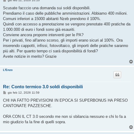
gio feb 12, 2026 10:10
e
s
Scusate facccio una domanda sui soldi disponibili.
s
Prendiamo il caso delle pubbliche amministrazioni. Abbiamo 400 milioni.
a
g
Comuni inferiori a 15000 abitanti Nzeb prendono il 100%.
g
Quindi con accesso a prenotazione se vengono prenotate 400 pratiche da
i
o
1.000.000 di euro i fondi sono già esauriti.
Conviene ancora proporre interventi per le PA?
Per i privati, fino all'anno scorso, gli importi erano sicuri al 100%. Ora
inserendo cappotti, infissi, fotovoltaico, gli importi delle pratiche saranno
più alti. Per quanto tempo ci sarà disponibilità di fondi?
Avete notizie in merito? Grazie
L'Enzo
Re: Conto termico 3.0 soldi disponibili
M
gio feb 12, 2026 11:59
e
s
CHI HA FATTO PREVISIONI IN EPOCA SI SUPERBONUS HA PRESO
s
CANTONATE PAZZESCHE.
a
g
g
ORA CON IL CT 3.0 secondo me non si sbilancia nessuno e chi lo fa a
i
o
mio giudizio fa la fine di quelli sopra.