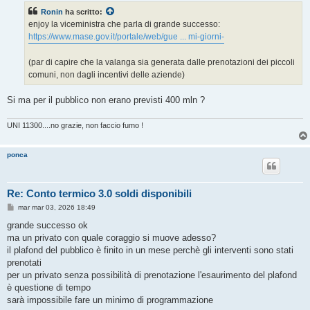
s
Ronin
ha scritto:
a
g
enjoy la viceministra che parla di grande successo:
g
https://www.mase.gov.it/portale/web/gue ... mi-giorni-
i
o
(par di capire che la valanga sia generata dalle prenotazioni dei piccoli
comuni, non dagli incentivi delle aziende)
Si ma per il pubblico non erano previsti 400 mln ?
UNI 11300....no grazie, non faccio fumo !
ponca
Re: Conto termico 3.0 soldi disponibili
M
mar mar 03, 2026 18:49
e
s
grande successo ok
s
ma un privato con quale coraggio si muove adesso?
a
g
il plafond del pubblico è finito in un mese perchè gli interventi sono stati
g
prenotati
i
o
per un privato senza possibilità di prenotazione l'esaurimento del plafond
è questione di tempo
sarà impossibile fare un minimo di programmazione