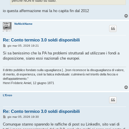
perchè NON è stato su stato.
io questa affermazione mai la ho capita fin dal 2012
NoNickName
Re: Conto termico 3.0 soldi disponibili
M
gio mar 05, 2026 19:21
e
s
Si sa benissimo che la PA ha problemi strutturali ad utilizzare i fondi a
s
disposizione, siano essi nazionali che europei.
a
g
g
i
Il diritto pubblico fondato sulla uguaglianza [...]non riconosce la disuguaglianza di valore,
o
di merito, di esperienza, cioè la fatica individuale: culminerà nel trionfo della feccia e
dell'appiattimento.”
Henri Fréderic Amiel, 12 giugno 1871
L'Enzo
Re: Conto termico 3.0 soldi disponibili
M
gio mar 05, 2026 19:30
e
s
Comunque stanno sparendo le raffiche di post su LinkedIn, sito vari di
s