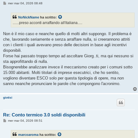
M
mer mar 04, 2026 08:48
e
s
s
NoNickName
ha scritto:
a
g
.......preso acconti arraffando all'italiana.....
g
i
o
Non è il mio caso e neanche quello di molti altri suppongo. Il problema è
che, lavorando seriamente e senza arraffare nulla, si creerannono attriti
con i clienti i quali avevano preso delle decisioni in base agli incentivi
disponibili.
Forse hai passato troppo tempo ad ascoltare Giorg..ti, ma qui nessuno si
sta approfittando di nulla.
Bisognerebbe analizzare invece il meccanismo creato per i comuni sotto
15.000 abitanti. Molti titolari di imprese esecutrici, che ho sentito,
vogliono diventare ESCO solo per questa tipologia di opere, ma non
sanno neanche pronunciare le parole che compongono l'acronimo.
giotisi
Re: Conto termico 3.0 soldi disponibili
M
mer mar 04, 2026 08:51
e
s
s
marcoaroma
ha scritto:
a