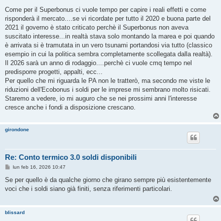
e
s
Come per il Superbonus ci vuole tempo per capire i reali effetti e come
s
risponderà il mercato....se vi ricordate per tutto il 2020 e buona parte del
a
g
2021 il governo è stato criticato perchè il Superbonus non aveva
g
suscitato interesse...in realtà stava solo montando la marea e poi quando
i
o
è arrivata si è tramutata in un vero tsunami portandosi via tutto (classico
esempio in cui la politica sembra completamente scollegata dalla realtà).
Il 2026 sarà un anno di rodaggio....perchè ci vuole cmq tempo nel
predisporre progetti, appalti, ecc...
Per quello che mi riguarda le PA non le tratterò, ma secondo me viste le
riduzioni dell'Ecobonus i soldi per le imprese mi sembrano molto risicati.
Staremo a vedere, io mi auguro che se nei prossimi anni l'interesse
cresce anche i fondi a disposizione crescano.
girondone
Re: Conto termico 3.0 soldi disponibili
M
lun feb 16, 2026 10:47
e
s
Se per quello è da qualche giorno che girano sempre più esistentemente
s
voci che i soldi siano già finiti, senza riferimenti particolari.
a
g
g
i
blissard
o