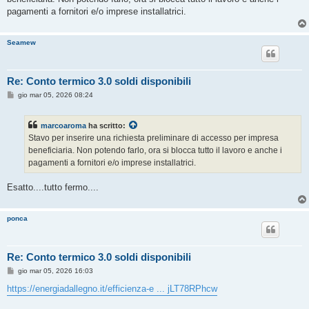
a
g
pagamenti a fornitori e/o imprese installatrici.
g
i
o
Seamew
Re: Conto termico 3.0 soldi disponibili
M
gio mar 05, 2026 08:24
e
s
s
marcoaroma
ha scritto:
a
g
Stavo per inserire una richiesta preliminare di accesso per impresa
g
beneficiaria. Non potendo farlo, ora si blocca tutto il lavoro e anche i
i
o
pagamenti a fornitori e/o imprese installatrici.
Esatto....tutto fermo....
ponca
Re: Conto termico 3.0 soldi disponibili
M
gio mar 05, 2026 16:03
e
s
https://energiadallegno.it/efficienza-e ... jLT78RPhcw
s
a