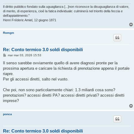
Il diritto pubblico fondato sulla uguaglianza [...]non riconosce la disuguaglianza di valore,
di merito, di esperienza, cioè la fatica individuale: culminerà nel trionfo della feccia e
dell'appiattimento.”
Henri Fréderic Amiel, 12 giugno 1871
Romgm
Re: Conto termico 3.0 soldi disponibili
M
mar mar 03, 2026 15:53
e
s
Il senso sarebbe ovviamente quello di avere diagnosi pronte per la
s
prossima apertura e caricare la richiesta di prenotazione appena il portale
a
g
riapre.
g
Per gli accessi diretti, salto nel vuoto.
i
o
Che poi, non sono particolarmente chiari: 1.3 miliardi cosa sono?
prenotazioni? accessi diretti PA? accessi diretti privati? accessi diretti
imprese?
ponca
Re: Conto termico 3.0 soldi disponibili