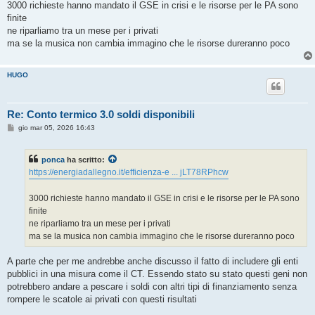
g
3000 richieste hanno mandato il GSE in crisi e le risorse per le PA sono
g
finite
i
o
ne riparliamo tra un mese per i privati
ma se la musica non cambia immagino che le risorse dureranno poco
HUGO
Re: Conto termico 3.0 soldi disponibili
M
gio mar 05, 2026 16:43
e
s
s
ponca
ha scritto:
a
g
https://energiadallegno.it/efficienza-e ... jLT78RPhcw
g
i
o
3000 richieste hanno mandato il GSE in crisi e le risorse per le PA sono
finite
ne riparliamo tra un mese per i privati
ma se la musica non cambia immagino che le risorse dureranno poco
A parte che per me andrebbe anche discusso il fatto di includere gli enti
pubblici in una misura come il CT. Essendo stato su stato questi geni non
potrebbero andare a pescare i soldi con altri tipi di finanziamento senza
rompere le scatole ai privati con questi risultati