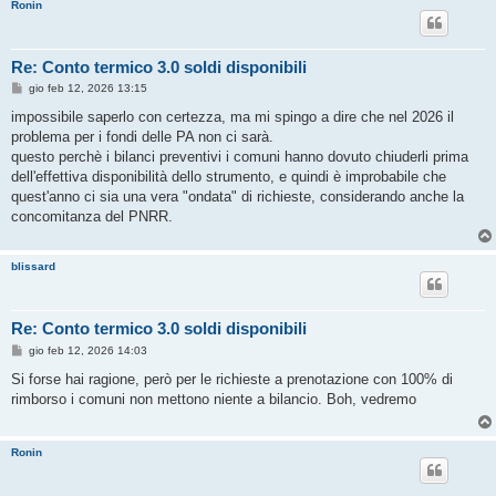
Ronin
Re: Conto termico 3.0 soldi disponibili
M
gio feb 12, 2026 13:15
e
s
impossibile saperlo con certezza, ma mi spingo a dire che nel 2026 il
s
problema per i fondi delle PA non ci sarà.
a
g
questo perchè i bilanci preventivi i comuni hanno dovuto chiuderli prima
g
dell'effettiva disponibilità dello strumento, e quindi è improbabile che
i
o
quest'anno ci sia una vera "ondata" di richieste, considerando anche la
concomitanza del PNRR.
blissard
Re: Conto termico 3.0 soldi disponibili
M
gio feb 12, 2026 14:03
e
s
Si forse hai ragione, però per le richieste a prenotazione con 100% di
s
rimborso i comuni non mettono niente a bilancio. Boh, vedremo
a
g
g
i
Ronin
o