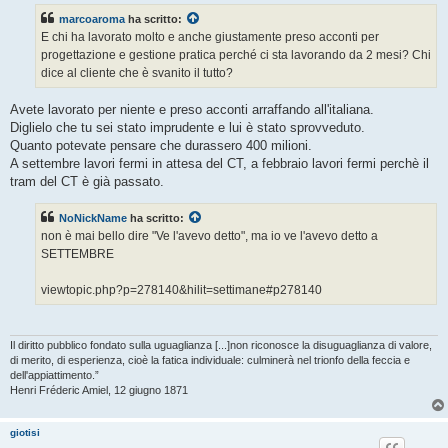
s
marcoaroma
ha scritto:
a
g
E chi ha lavorato molto e anche giustamente preso acconti per
g
progettazione e gestione pratica perché ci sta lavorando da 2 mesi? Chi
i
o
dice al cliente che è svanito il tutto?
Avete lavorato per niente e preso acconti arraffando all'italiana.
Diglielo che tu sei stato imprudente e lui è stato sprovveduto.
Quanto potevate pensare che durassero 400 milioni.
A settembre lavori fermi in attesa del CT, a febbraio lavori fermi perchè il
tram del CT è già passato.
NoNickName
ha scritto:
non è mai bello dire "Ve l'avevo detto", ma io ve l'avevo detto a
SETTEMBRE
viewtopic.php?p=278140&hilit=settimane#p278140
Il diritto pubblico fondato sulla uguaglianza [...]non riconosce la disuguaglianza di valore,
di merito, di esperienza, cioè la fatica individuale: culminerà nel trionfo della feccia e
dell'appiattimento.”
Henri Fréderic Amiel, 12 giugno 1871
giotisi