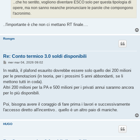
g
...che ho sentito, vogliono diventare ESCO solo per questa tipologia di
g
opere, ma non sanno neanche pronunciare le parole che compongono
i
o
l'acronimo.
..l'importante è che non ci mettano RT finale....
Romgm
Re: Conto termico 3.0 soldi disponibili
M
mer mar 04, 2026 09:02
e
s
In realtà, il plafond esaurito dovrebbe essere solo quello dei 200 milioni
s
per le prenotazioni (in teoria, per i prossimi 5 anni abbondanti, se li
a
g
mettono tutti in coda).
g
Altri 200 milioni per la PA e 500 milioni per i privati annui saranno ancora
i
o
per lo più disponibili.
Poi, bisogna avere il coraggio di fare prima i lavori e successivamente
l'accesso diretto all'incentivo.. quello è un altro paio di maniche.
HUGO