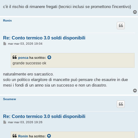
c'è il rischio di rimanere fregati (tecnici inclusi se promettono l'incentivo)
Ronin
Re: Conto termico 3.0 soldi disponibili
M
mar mar 03, 2026 19:04
e
s
s
ponca
ha scritto:
a
g
grande successo ok
g
i
o
naturalmente ero sarcastico.
solo un politico elargitore di mancette può pensare che esaurire in due
mesi i fondi di un anno sia un successo e non un disastro.
Seamew
Re: Conto termico 3.0 soldi disponibili
M
mar mar 03, 2026 19:26
e
s
s
Ronin
ha scritto:
a