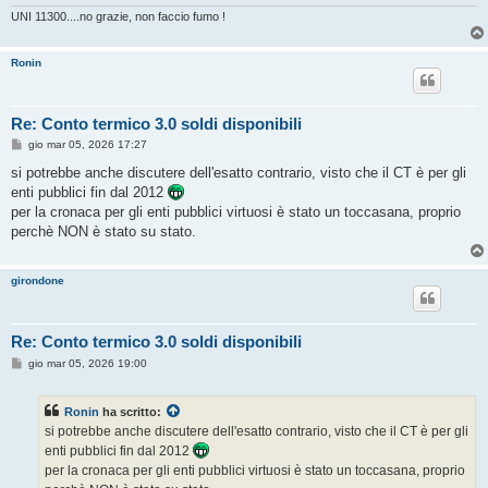
UNI 11300....no grazie, non faccio fumo !
Ronin
Re: Conto termico 3.0 soldi disponibili
M
gio mar 05, 2026 17:27
e
s
si potrebbe anche discutere dell'esatto contrario, visto che il CT è per gli
s
enti pubblici fin dal 2012
a
g
per la cronaca per gli enti pubblici virtuosi è stato un toccasana, proprio
g
perchè NON è stato su stato.
i
o
girondone
Re: Conto termico 3.0 soldi disponibili
M
gio mar 05, 2026 19:00
e
s
s
Ronin
ha scritto:
a
g
si potrebbe anche discutere dell'esatto contrario, visto che il CT è per gli
g
enti pubblici fin dal 2012
i
o
per la cronaca per gli enti pubblici virtuosi è stato un toccasana, proprio