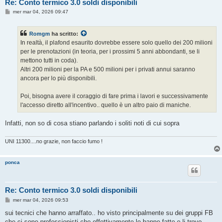
Re: Conto termico 3.0 soldi disponibili
M
mer mar 04, 2026 09:47
e
s
s
Romgm
ha scritto:
a
g
In realtà, il plafond esaurito dovrebbe essere solo quello dei 200 milioni
g
per le prenotazioni (in teoria, per i prossimi 5 anni abbondanti, se li
i
o
mettono tutti in coda).
Altri 200 milioni per la PA e 500 milioni per i privati annui saranno
ancora per lo più disponibili.
Poi, bisogna avere il coraggio di fare prima i lavori e successivamente
l'accesso diretto all'incentivo.. quello è un altro paio di maniche.
Infatti, non so di cosa stiano parlando i soliti noti di cui sopra
UNI 11300....no grazie, non faccio fumo !
ponca
Re: Conto termico 3.0 soldi disponibili
M
mer mar 04, 2026 09:53
e
s
sui tecnici che hanno arraffato.. ho visto principalmente su dei gruppi FB
s
che ci sono professionisti che effettivamente lo hanno fatto e li trovo