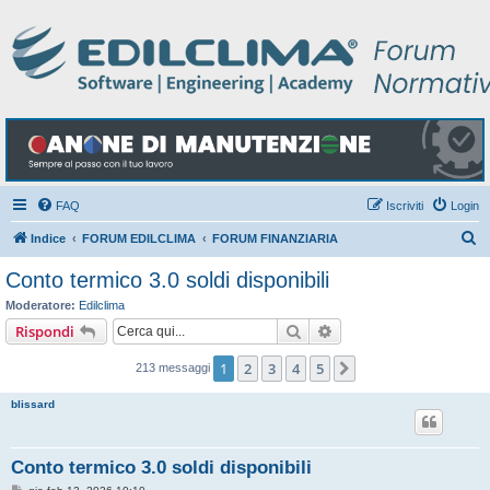
FAQ
Iscriviti
Login
C
Indice
FORUM EDILCLIMA
FORUM FINANZIARIA
e
Conto termico 3.0 soldi disponibili
r
Moderatore:
Edilclima
c
Cerca
Ricerca avanzata
Rispondi
a
1
2
3
4
5
Prossimo
213 messaggi
blissard
Conto termico 3.0 soldi disponibili
M