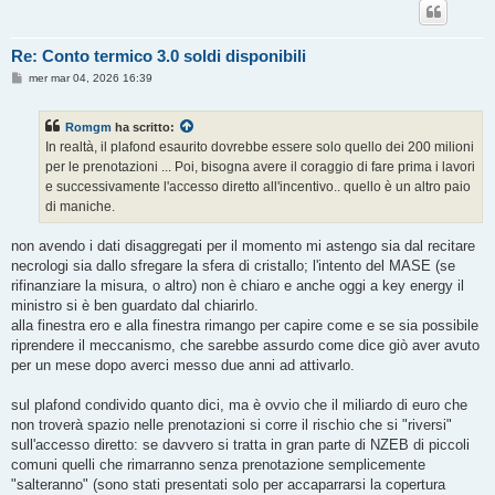
Re: Conto termico 3.0 soldi disponibili
M
mer mar 04, 2026 16:39
e
s
s
Romgm
ha scritto:
a
g
In realtà, il plafond esaurito dovrebbe essere solo quello dei 200 milioni
g
per le prenotazioni ... Poi, bisogna avere il coraggio di fare prima i lavori
i
o
e successivamente l'accesso diretto all'incentivo.. quello è un altro paio
di maniche.
non avendo i dati disaggregati per il momento mi astengo sia dal recitare
necrologi sia dallo sfregare la sfera di cristallo; l'intento del MASE (se
rifinanziare la misura, o altro) non è chiaro e anche oggi a key energy il
ministro si è ben guardato dal chiarirlo.
alla finestra ero e alla finestra rimango per capire come e se sia possibile
riprendere il meccanismo, che sarebbe assurdo come dice giò aver avuto
per un mese dopo averci messo due anni ad attivarlo.
sul plafond condivido quanto dici, ma è ovvio che il miliardo di euro che
non troverà spazio nelle prenotazioni si corre il rischio che si "riversi"
sull'accesso diretto: se davvero si tratta in gran parte di NZEB di piccoli
comuni quelli che rimarranno senza prenotazione semplicemente
"salteranno" (sono stati presentati solo per accaparrarsi la copertura