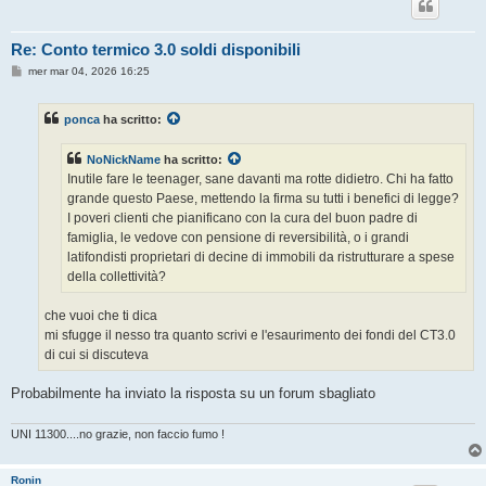
Re: Conto termico 3.0 soldi disponibili
M
mer mar 04, 2026 16:25
e
s
s
ponca
ha scritto:
a
g
g
NoNickName
ha scritto:
i
o
Inutile fare le teenager, sane davanti ma rotte didietro. Chi ha fatto
grande questo Paese, mettendo la firma su tutti i benefici di legge?
I poveri clienti che pianificano con la cura del buon padre di
famiglia, le vedove con pensione di reversibilità, o i grandi
latifondisti proprietari di decine di immobili da ristrutturare a spese
della collettività?
che vuoi che ti dica
mi sfugge il nesso tra quanto scrivi e l'esaurimento dei fondi del CT3.0
di cui si discuteva
Probabilmente ha inviato la risposta su un forum sbagliato
UNI 11300....no grazie, non faccio fumo !
Ronin