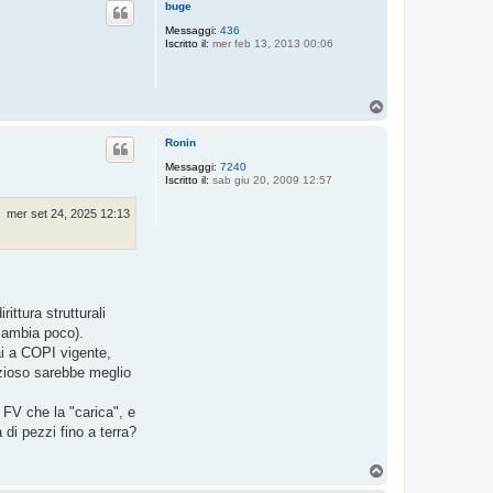
p
buge
Messaggi:
436
Iscritto il:
mer feb 13, 2013 00:06
T
o
p
Ronin
Messaggi:
7240
Iscritto il:
sab giu 20, 2009 12:57
mer set 24, 2025 12:13
ittura strutturali
 cambia poco).
fai a COPI vigente,
nzioso sarebbe meglio
 FV che la "carica", e
di pezzi fino a terra?
T
o