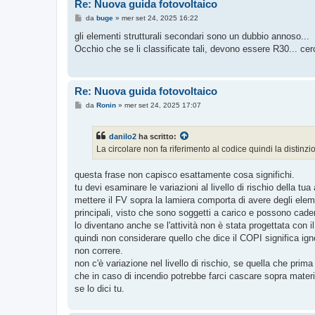
Re: Nuova guida fotovoltaico
M
da
buge
»
mer set 24, 2025 16:22
e
s
gli elementi strutturali secondari sono un dubbio annoso...
s
Occhio che se li classificate tali, devono essere R30... ce
a
g
g
i
o
Re: Nuova guida fotovoltaico
M
da
Ronin
»
mer set 24, 2025 17:07
e
s
s
danilo2
ha scritto:
a
g
La circolare non fa riferimento al codice quindi la distinz
g
i
o
questa frase non capisco esattamente cosa significhi.
tu devi esaminare le variazioni al livello di rischio della tua
mettere il FV sopra la lamiera comporta di avere degli element
principali, visto che sono soggetti a carico e possono cad
lo diventano anche se l'attività non è stata progettata con i
quindi non considerare quello che dice il COPI significa ig
non correre.
non c'è variazione nel livello di rischio, se quella che prim
che in caso di incendio potrebbe farci cascare sopra materi
se lo dici tu.