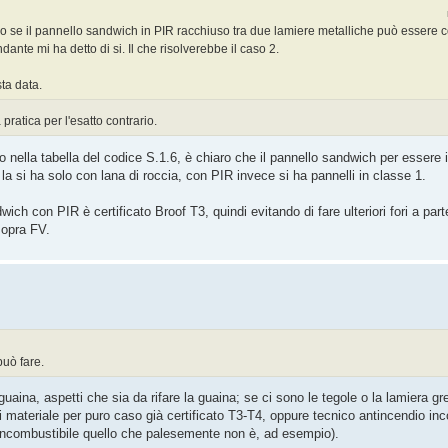
ndo se il pannello sandwich in PIR racchiuso tra due lamiere metalliche può essere 
nte mi ha detto di si. Il che risolverebbe il caso 2.
ta data.
pratica per l'esatto contrario.
nella tabella del codice S.1.6, è chiaro che il pannello sandwich per essere
 la si ha solo con lana di roccia, con PIR invece si ha pannelli in classe 1.
ich con PIR è certificato Broof T3, quindi evitando di fare ulteriori fori a parte
 sopra FV.
può fare.
aina, aspetti che sia da rifare la guaina; se ci sono le tegole o la lamiera gre
i materiale per puro caso già certificato T3-T4, oppure tecnico antincendio inc
incombustibile quello che palesemente non è, ad esempio).