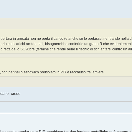
pertura in grecata non ne porta il carico (e anche se lo portasse, rientrando nella d
oprio e ai carichi accidentali, bisognerebbe conferirle un grado R che evidentemen
diretta dello SCIAtore (termine che rende bene il rischio di schiantarsi contro un al
cls, con pannello sandwich preisolato in PIR e racchiuso tra lamiere.
dario, credo
 il pannello sandwich in PIR racchiuso tra due lamiere metalliche può essere 