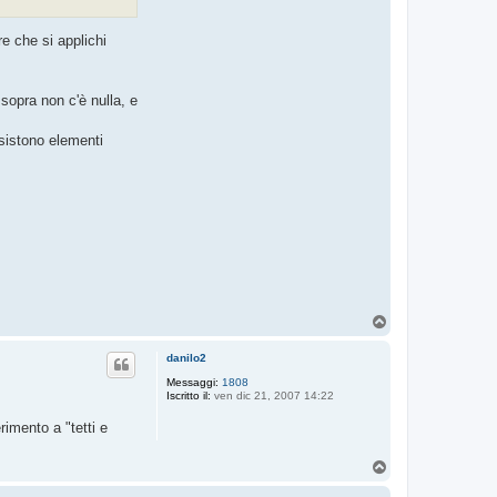
re che si applichi
 sopra non c'è nulla, e
sistono elementi
T
o
p
danilo2
Messaggi:
1808
Iscritto il:
ven dic 21, 2007 14:22
rimento a "tetti e
T
o