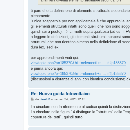
la lamiera diventa elemento strutturale secondario ?
i
o
ti pare che la definizione di elemento strutturale secondari
pienamente.
l'unica scappatoia per non applicarcela è che appunto la lam
gli elementi strutturali infatti sono quelli che non sono sogg
quindi sei a posto). => ci metti sopra qualcosa (ad es. il F
a leggere le definizioni, gli elementi strutturali sospesi son
strutturali che non rientrino almeno nella definizione di seco
dura lex, sed lex
per approfondimenti vedi qui:
viewtopic.php?p=185370&hilit=elementi+s ... ri#p185370
e prima ancora qui:
viewtopic.php?p=185370&hilit=elementi+s ... ri#p185370
(discussioni a distanza di anni con identica conclusione; c'er
Re: Nuova guida fotovoltaico
M
da
danilo2
»
mer set 24, 2025 12:13
e
s
La circolare non fa riferimento al codice quindi la distinzio
s
La circolare nella figura 14 distingue la "struttura" dalla "c
a
g
coperture dei tetti", quindi tutto.
g
i
o