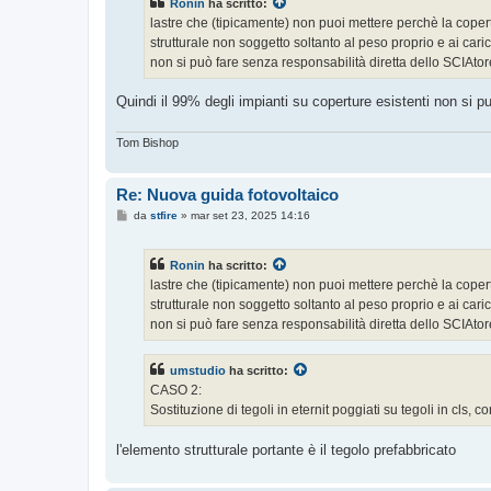
Ronin
ha scritto:
a
g
lastre che (tipicamente) non puoi mettere perchè la copert
g
strutturale non soggetto soltanto al peso proprio e ai car
i
o
non si può fare senza responsabilità diretta dello SCIAtor
Quindi il 99% degli impianti su coperture esistenti non si pu
Tom Bishop
Re: Nuova guida fotovoltaico
M
da
stfire
»
mar set 23, 2025 14:16
e
s
s
Ronin
ha scritto:
a
g
lastre che (tipicamente) non puoi mettere perchè la copert
g
strutturale non soggetto soltanto al peso proprio e ai car
i
o
non si può fare senza responsabilità diretta dello SCIAtor
umstudio
ha scritto:
CASO 2:
Sostituzione di tegoli in eternit poggiati su tegoli in cls,
l'elemento strutturale portante è il tegolo prefabbricato