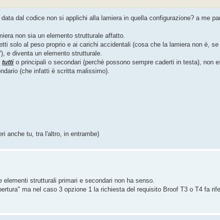
o data dal codice non si applichi alla lamiera in quella configurazione? a me pa
iera non sia un elemento strutturale affatto.
etti solo al peso proprio e ai carichi accidentali (cosa che la lamiera non è, se
V), e diventa un elemento strutturale.
o
tutti
o principali o secondari (perchè possono sempre caderti in testa), non e
ndario (che infatti è scritta malissimo).
i anche tu, tra l'altro, in entrambe)
ne elementi strutturali primari e secondari non ha senso.
opertura" ma nel caso 3 opzione 1 la richiesta del requisito Broof T3 o T4 fa rife