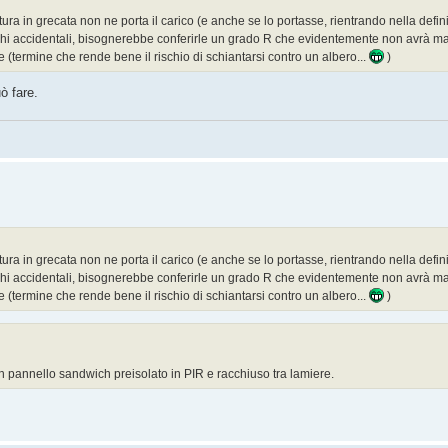
ura in grecata non ne porta il carico (e anche se lo portasse, rientrando nella defi
ichi accidentali, bisognerebbe conferirle un grado R che evidentemente non avrà mai
e (termine che rende bene il rischio di schiantarsi contro un albero...
)
ò fare.
ura in grecata non ne porta il carico (e anche se lo portasse, rientrando nella defi
ichi accidentali, bisognerebbe conferirle un grado R che evidentemente non avrà mai
e (termine che rende bene il rischio di schiantarsi contro un albero...
)
 con pannello sandwich preisolato in PIR e racchiuso tra lamiere.