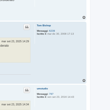
T
o
p
Tom Bishop
Messaggi:
6239
Iscritto il:
mar dic 30, 2008 17:13
mar set 23, 2025 14:29
iderato
T
o
p
umstudio
Messaggi:
797
Iscritto il:
ven set 23, 2016 14:43
mar set 23, 2025 14:34