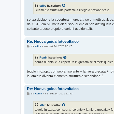
stfire
ha scritto:
l'elemento strutturale portante è il tegolo prefabbricato
senza dubbio. e la copertura in grecata se ci metti qualcos
del COPI già più volte discusso, quello di non distinguere 
soltanto a peso proprio e carichi accidentali).
Re: Nuova guida fotovoltaico
M
da
stfire
»
mer set 24, 2025 06:47
e
s
s
Ronin
ha scritto:
a
g
senza dubbio. e la copertura in grecata se ci metti qualco
g
i
o
tegolo in c.a.p., con sopra: isolante + lamiera grecata + fot
la lamiera diventa elemento strutturale secondario ?
Re: Nuova guida fotovoltaico
M
da
Ronin
»
mer set 24, 2025 11:45
e
s
s
stfire
ha scritto:
a
g
tegolo in c.a.p., con sopra: isolante + lamiera grecata + fo
g