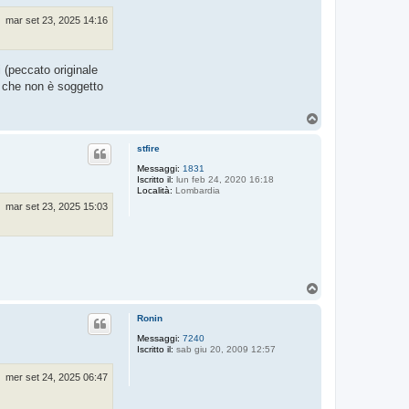
mar set 23, 2025 14:16
 (peccato originale
o che non è soggetto
T
o
p
stfire
Messaggi:
1831
Iscritto il:
lun feb 24, 2020 16:18
Località:
Lombardia
mar set 23, 2025 15:03
T
o
p
Ronin
Messaggi:
7240
Iscritto il:
sab giu 20, 2009 12:57
mer set 24, 2025 06:47