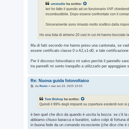
g
umstudio
ha scritto:
i
o
Ieri ho fatto il quesito ad un funzionario VVF chiede
incombustibile. Dopo essersi confrontato con il comanda
Sinceramente sono rimasto molto scettico dalla rispos
Ho una lista di almeno 20 casi in cui mi hanno bocciato la 
Ma di fatti secondo me hanno preso una cantonata, se vado 
essere certificato classe 0 o A2,s1-d0, e tale certificazione
Per il discroso fotovoltaico mi salvo perchè il pannello sandw
tra pannelli mi sento tranquillo a utilizzarlo per appoggiare
Re: Nuova guida fotovoltaico
M
da
Ronin
»
mar set 23, 2025 15:03
e
s
s
Tom Bishop
ha scritto:
a
g
Quindi il 99% degli impianti su coperture esistenti non si 
g
i
o
è ben quel che dico da quando è uscita la bozza: se c'è la gu
abbiamo chiuso baracca e burattini, salvo colpi di fortuna d
in buona fede da un comando incosciente (che dice che è 