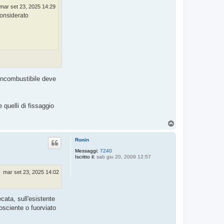
mar set 23, 2025 14:29
considerato
 incombustibile deve
 quelli di fissaggio
T
o
p
Ronin
Messaggi:
7240
Iscritto il:
sab giu 20, 2009 12:57
mar set 23, 2025 14:02
cata, sull'esistente
osciente o fuorviato