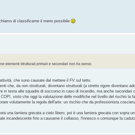
rchiamo di classificarne il meno possibile
ione elementi strutturali primari e secondari non ha senso.
 attività, che sono causate dal mettere il FV sul tetto.
i che, da non strutturali, diventano strutturali (a stretto rigore diventano addir
ere in testa alle squadre di soccorso in caso di incendio, ma anche secondari
l COPI, visto che oggi la valutazione delle modifiche nel livello del rischio la 
norare volutamente la regola dell'arte: un rischio che da professionista coscie
a era una lamiera grecata a cielo libero, poi è una lamiera grecata con sopra un
ale incandescente fino a causarne il collasso, l'innesco o comunque la caduta 