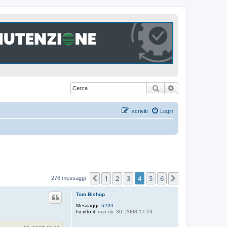
Cerca
Ricerca avanzat
Iscriviti
Login
1
2
3
4
5
6
Precedente
Prossimo
276 messaggi
Tom Bishop
Messaggi:
6239
Iscritto il:
mar dic 30, 2008 17:13