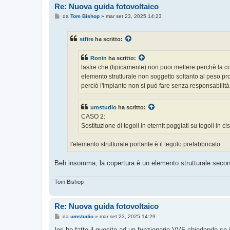
Re: Nuova guida fotovoltaico
M
da
Tom Bishop
»
mar set 23, 2025 14:23
e
s
s
stfire
ha scritto:
a
g
g
Ronin
ha scritto:
i
o
lastre che (tipicamente) non puoi mettere perchè la co
elemento strutturale non soggetto soltanto al peso pr
perciò l'impianto non si può fare senza responsabilità 
umstudio
ha scritto:
CASO 2:
Sostituzione di tegoli in eternit poggiati su tegoli in 
l'elemento strutturale portante è il tegolo prefabbricato
Beh insomma, la copertura è un elemento strutturale secon
Tom Bishop
Re: Nuova guida fotovoltaico
M
da
umstudio
»
mar set 23, 2025 14:29
e
s
Ieri ho fatto il quesito ad un funzionario VVF chiedendo se