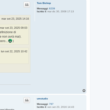
p
Tom Bishop
Messaggi:
6239
Iscritto il:
mar dic 30, 2008 17:13
mar set 23, 2025 14:16
mar set 23, 2025 09:03
efinizione di
te non avrà mai).
bero...
)
lun set 22, 2025 10:42
T
o
p
umstudio
Messaggi:
797
Iscritto il:
ven set 23, 2016 14:43
considerato