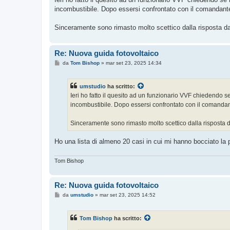
s
incombustibile. Dopo essersi confrontato con il comandante m
a
g
g
Sinceramente sono rimasto molto scettico dalla risposta da
i
o
Re: Nuova guida fotovoltaico
M
da
Tom Bishop
»
mar set 23, 2025 14:34
e
s
s
umstudio
ha scritto:
a
g
Ieri ho fatto il quesito ad un funzionario VVF chiedendo 
g
incombustibile. Dopo essersi confrontato con il comandante 
i
o
Sinceramente sono rimasto molto scettico dalla risposta d
Ho una lista di almeno 20 casi in cui mi hanno bocciato la pr
Tom Bishop
Re: Nuova guida fotovoltaico
M
da
umstudio
»
mar set 23, 2025 14:52
e
s
s
Tom Bishop
ha scritto:
a
g