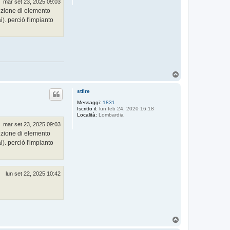
mar set 23, 2025 09:03
nizione di elemento
). perciò l'impianto
T
o
p
stfire
Messaggi:
1831
Iscritto il:
lun feb 24, 2020 16:18
Località:
Lombardia
mar set 23, 2025 09:03
nizione di elemento
). perciò l'impianto
lun set 22, 2025 10:42
T
o