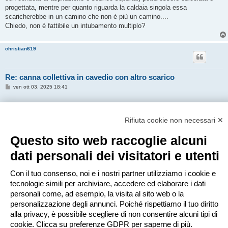
o
progettata, mentre per quanto riguarda la caldaia singola essa
scaricherebbe in un camino che non è più un camino....
Chiedo, non è fattibile un intubamento multiplo?
christian619
Re: canna collettiva in cavedio con altro scarico
M
ven ott 03, 2025 18:41
e
s
s
gattor4
ha scritto:
a
g
Difficile dire se possa funzionare, dipende dalle dimensioni del
Rifiuta cookie non necessari ✕
g
condotto esistente e da quanto spazio occuperà la nuova canna
i
o
Questo sito web raccoglie alcuni
collettiva.
Di fatto la canna collettiva (a pressione positiva immagino e ovviamente
dati personali dei visitatori e utenti
con condotti di aspirazione e scarico separati) potrà essere calcolata e
progettata, mentre per quanto riguarda la caldaia singola essa
Con il tuo consenso, noi e i nostri partner utilizziamo i cookie e
scaricherebbe in un camino che non è più un camino....
tecnologie simili per archiviare, accedere ed elaborare i dati
Chiedo, non è fattibile un intubamento multiplo?
personali come, ad esempio, la visita al sito web o la
Sarebbe la soluzione migliore ma il quarto non ne vuole sapere di fare
personalizzazione degli annunci. Poiché rispettiamo il tuo diritto
nessun lavoro...
alla privacy, è possibile scegliere di non consentire alcuni tipi di
cookie. Clicca su preferenze GDPR per saperne di più.