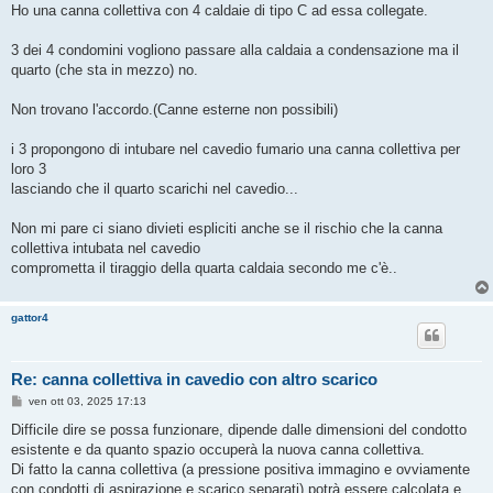
s
Ho una canna collettiva con 4 caldaie di tipo C ad essa collegate.
s
a
g
3 dei 4 condomini vogliono passare alla caldaia a condensazione ma il
g
quarto (che sta in mezzo) no.
i
o
Non trovano l'accordo.(Canne esterne non possibili)
i 3 propongono di intubare nel cavedio fumario una canna collettiva per
loro 3
lasciando che il quarto scarichi nel cavedio...
Non mi pare ci siano divieti espliciti anche se il rischio che la canna
collettiva intubata nel cavedio
comprometta il tiraggio della quarta caldaia secondo me c'è..
gattor4
Re: canna collettiva in cavedio con altro scarico
M
ven ott 03, 2025 17:13
e
s
Difficile dire se possa funzionare, dipende dalle dimensioni del condotto
s
esistente e da quanto spazio occuperà la nuova canna collettiva.
a
g
Di fatto la canna collettiva (a pressione positiva immagino e ovviamente
g
con condotti di aspirazione e scarico separati) potrà essere calcolata e
i