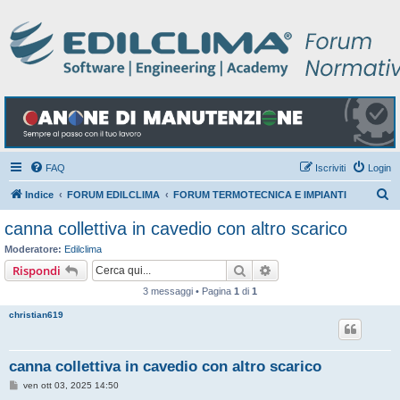
FAQ
Iscriviti
Login
C
Indice
FORUM EDILCLIMA
FORUM TERMOTECNICA E IMPIANTI
e
canna collettiva in cavedio con altro scarico
r
Moderatore:
Edilclima
c
Cerca
Ricerca avanzata
Rispondi
a
3 messaggi • Pagina
1
di
1
christian619
canna collettiva in cavedio con altro scarico
M
ven ott 03, 2025 14:50
e