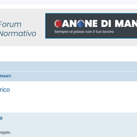
PIANTI
rico
 avanzata
co
legate.