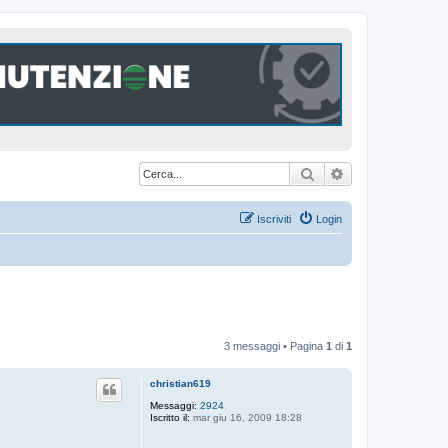
Cerca
Ricerca avanzat
Iscriviti
Login
3 messaggi • Pagina
1
di
1
christian619
Messaggi:
2924
Iscritto il:
mar giu 16, 2009 18:28