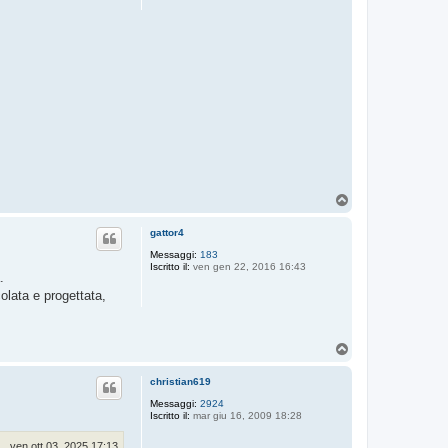
T
o
p
gattor4
Messaggi:
183
Iscritto il:
ven gen 22, 2016 16:43
.
olata e progettata,
T
o
p
christian619
Messaggi:
2924
Iscritto il:
mar giu 16, 2009 18:28
ven ott 03, 2025 17:13