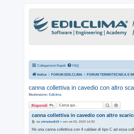
Collegamenti Rapidi
FAQ
Indice
FORUM EDILCLIMA
FORUM TERMOTECNICA E IM
canna collettiva in cavedio con altro sca
Moderatore:
Edilclima
Cerca
Ricerca
Rispondi
canna collettiva in cavedio con altro scari
M
da
christian619
»
ven ott 03, 2025 14:50
e
s
Ho una canna collettiva con 4 caldaie di tipo C ad essa col
s