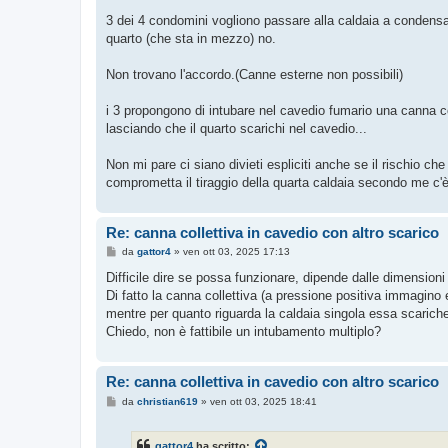
a
g
3 dei 4 condomini vogliono passare alla caldaia a condens
g
quarto (che sta in mezzo) no.
i
o
Non trovano l'accordo.(Canne esterne non possibili)
i 3 propongono di intubare nel cavedio fumario una canna col
lasciando che il quarto scarichi nel cavedio...
Non mi pare ci siano divieti espliciti anche se il rischio che
comprometta il tiraggio della quarta caldaia secondo me c'è
Re: canna collettiva in cavedio con altro scarico
M
da
gattor4
»
ven ott 03, 2025 17:13
e
s
Difficile dire se possa funzionare, dipende dalle dimension
s
Di fatto la canna collettiva (a pressione positiva immagino
a
g
mentre per quanto riguarda la caldaia singola essa scarich
g
Chiedo, non è fattibile un intubamento multiplo?
i
o
Re: canna collettiva in cavedio con altro scarico
M
da
christian619
»
ven ott 03, 2025 18:41
e
s
s
gattor4
ha scritto: