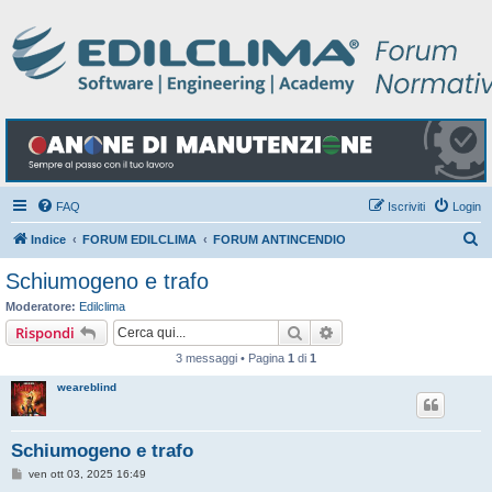
FAQ
Iscriviti
Login
C
Indice
FORUM EDILCLIMA
FORUM ANTINCENDIO
e
Schiumogeno e trafo
r
Moderatore:
Edilclima
c
Cerca
Ricerca avanzata
Rispondi
a
3 messaggi • Pagina
1
di
1
weareblind
Schiumogeno e trafo
M
ven ott 03, 2025 16:49
e