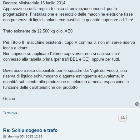
s
Decreto Ministeriale 15 luglio 2014
s
Approvazione della regola tecnica di prevenzione incendi per la
a
g
progettazione, l'installazione e l'esercizio delle macchine elettriche fisse
g
con presenza di liquidi isolanti combustibili in quantità superiore ad 1 m³.
i
o
Trafo esistente da 12.500 kg olio, AE0.
Per Titolo III macchine esistenti , capo V comma 3, non mi serve riserva
idrica e idranti.
Non capisco se applicare l'ultimo capoverso, non si capisce se è
connesso alla tabella prima (per trafi BE1 e CE), oppure per tutti.
Deve essere resa disponibile per le squadre dei Vigili dei Fuoco, una
riserva di liquido schiumogeno o agente estinguente equivalente, in
quantità sufficiente alla produzione di schiuma a media espansione in
funzione delle caratteristiche del prodotto.
Grazie.
Terminus
Re: Schiumogeno e trafo
M
dom ott 05, 2025 12:33
e