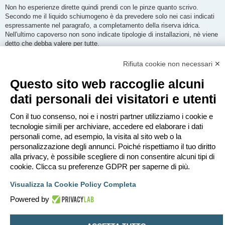
s
Non ho esperienze dirette quindi prendi con le pinze quanto scrivo.
s
Secondo me il liquido schiumogeno è da prevedere solo nei casi indicati
a
g
espressamente nel paragrafo, a completamento della riserva idrica.
g
Nell'ultimo capoverso non sono indicate tipologie di installazioni, nè viene
i
o
detto che debba valere per tutte.
Per le installazioni più piccole come la tua non viene richiesta la riserva
idrica, quindi i VVF sono autonomi.
Rifiuta cookie non necessari ✕
Se sono autonomi per l'acqua lo saranno anche per lo schiumogeno.
Questo sito web raccoglie alcuni
weareblind
dati personali dei visitatori e utenti
Con il tuo consenso, noi e i nostri partner utilizziamo i cookie e
Re: Schiumogeno e trafo
tecnologie simili per archiviare, accedere ed elaborare i dati
M
dom ott 05, 2025 18:57
personali come, ad esempio, la visita al sito web o la
e
s
Eh, è proprio quello il problema... è scritto in maniera dubbia. Grazie.
personalizzazione degli annunci. Poiché rispettiamo il tuo diritto
s
a
alla privacy, è possibile scegliere di non consentire alcuni tipi di
g
cookie. Clicca su preferenze GDPR per saperne di più.
g
i
Rispondi
o
Visualizza la Cookie Policy Completa
3 messaggi • Pagina
1
di
1
Powered by
Vai a
Indice
Contattaci
Cancella cookie
Tutti gli orari sono
UTC+02:00