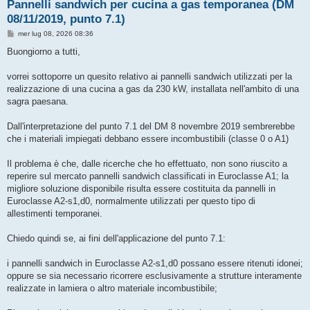
Pannelli sandwich per cucina a gas temporanea (DM
08/11/2019, punto 7.1)
M
mer lug 08, 2026 08:36
e
s
Buongiorno a tutti,
s
a
g
vorrei sottoporre un quesito relativo ai pannelli sandwich utilizzati per la
g
realizzazione di una cucina a gas da 230 kW, installata nell'ambito di una
i
o
sagra paesana.
Dall'interpretazione del punto 7.1 del DM 8 novembre 2019 sembrerebbe
che i materiali impiegati debbano essere incombustibili (classe 0 o A1)
Il problema è che, dalle ricerche che ho effettuato, non sono riuscito a
reperire sul mercato pannelli sandwich classificati in Euroclasse A1; la
migliore soluzione disponibile risulta essere costituita da pannelli in
Euroclasse A2-s1,d0, normalmente utilizzati per questo tipo di
allestimenti temporanei.
Chiedo quindi se, ai fini dell'applicazione del punto 7.1:
i pannelli sandwich in Euroclasse A2-s1,d0 possano essere ritenuti idonei;
oppure se sia necessario ricorrere esclusivamente a strutture interamente
realizzate in lamiera o altro materiale incombustibile;