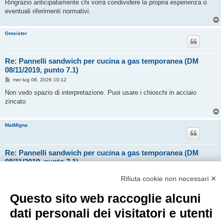
Ringrazio anticipatamente chi vorrà condividere la propria esperienza o
eventuali riferimenti normativi.
Gmeister
Re: Pannelli sandwich per cucina a gas temporanea (DM
08/11/2019, punto 7.1)
M
mer lug 08, 2026 10:12
e
s
Non vedo spazio di interpretazione. Puoi usare i chioschi in acciaio
s
zincato
a
g
g
i
MatMigna
o
Re: Pannelli sandwich per cucina a gas temporanea (DM
08/11/2019, punto 7.1)
M
mer lug 08, 2026 10:44
e
Rifiuta cookie non necessari ✕
s
Grazie per la risposta.
s
La committenza era interessata all'acquisto di questi pannelli modulari,
Questo sito web raccoglie alcuni
a
g
ma a quanto pare non ci sono i presupposti per l'applicazione in una
g
dati personali dei visitatori e utenti
cucina a gas.
i
o
Le alternative sono o box zincati oppure fissa in mattoni.