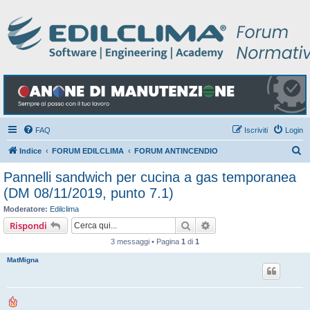
FAQ
Iscriviti
Login
C
Indice
FORUM EDILCLIMA
FORUM ANTINCENDIO
e
Pannelli sandwich per cucina a gas temporanea
r
(DM 08/11/2019, punto 7.1)
c
Moderatore:
Edilclima
a
Cerca
Ricerca avanzata
Rispondi
3 messaggi • Pagina
1
di
1
MatMigna