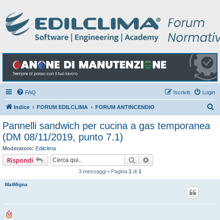
FAQ
Iscriviti
Login
C
Indice
FORUM EDILCLIMA
FORUM ANTINCENDIO
e
Pannelli sandwich per cucina a gas temporanea
r
(DM 08/11/2019, punto 7.1)
c
Moderatore:
Edilclima
a
Cerca
Ricerca avanzata
Rispondi
3 messaggi • Pagina
1
di
1
MatMigna