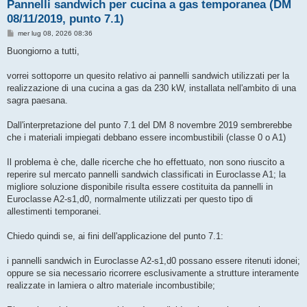
Pannelli sandwich per cucina a gas temporanea (DM
08/11/2019, punto 7.1)
M
mer lug 08, 2026 08:36
e
s
Buongiorno a tutti,
s
a
g
vorrei sottoporre un quesito relativo ai pannelli sandwich utilizzati per la
g
realizzazione di una cucina a gas da 230 kW, installata nell'ambito di una
i
o
sagra paesana.
Dall'interpretazione del punto 7.1 del DM 8 novembre 2019 sembrerebbe
che i materiali impiegati debbano essere incombustibili (classe 0 o A1)
Il problema è che, dalle ricerche che ho effettuato, non sono riuscito a
reperire sul mercato pannelli sandwich classificati in Euroclasse A1; la
migliore soluzione disponibile risulta essere costituita da pannelli in
Euroclasse A2-s1,d0, normalmente utilizzati per questo tipo di
allestimenti temporanei.
Chiedo quindi se, ai fini dell'applicazione del punto 7.1:
i pannelli sandwich in Euroclasse A2-s1,d0 possano essere ritenuti idonei;
oppure se sia necessario ricorrere esclusivamente a strutture interamente
realizzate in lamiera o altro materiale incombustibile;