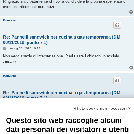
Ringrazio anticipatamente chi vorrà condividere la propria esperienza o
eventuali riferimenti normativi.
Gmeister
Re: Pannelli sandwich per cucina a gas temporanea (DM
08/11/2019, punto 7.1)
M
mer lug 08, 2026 10:12
e
s
Non vedo spazio di interpretazione. Puoi usare i chioschi in acciaio
s
zincato
a
g
g
i
MatMigna
o
Re: Pannelli sandwich per cucina a gas temporanea (DM
08/11/2019, punto 7.1)
M
mer lug 08, 2026 10:44
e
Rifiuta cookie non necessari ✕
s
Grazie per la risposta.
s
La committenza era interessata all'acquisto di questi pannelli modulari,
Questo sito web raccoglie alcuni
a
g
ma a quanto pare non ci sono i presupposti per l'applicazione in una
g
dati personali dei visitatori e utenti
cucina a gas.
i
o
Le alternative sono o box zincati oppure fissa in mattoni.