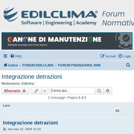
FAQ
Iscriviti
Login
C
Indice
FORUM EDILCLIMA
FORUM FINANZIARIA 2008
e
Integrazione detrazioni
r
Moderatore:
Edilclima
c
Cerca
Ricerca avan
Bloccato
a
2 messaggi • Pagina
1
di
1
Loris
Integrazione detrazioni
M
mar mar 10, 2009 11:52
e