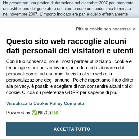
s
Ho presentato una pratica di detrazione nel dicembre 2007 per intervento
s
di sostituzione del generatore di calore presso un condominio terminato
a
g
nel novembre 2007. L'importo indicato era pari a quello effettivamente
g
saldato dal condominio all'impresa fino a quel momento. Ora scopro che i
i
o
condomini avevano rateizzato i pagamenti e hanno effettuato il saldo nel
Rifiuta cookie non necessari ✕
2008. L'amministratore mi chiede se si può detrarre l'importo pagato nel
2008. Voi che dite? Se si, come posso fare? Grazie.
Questo sito web raccoglie alcuni
dati personali dei visitatori e utenti
tagio
Con il tuo consenso, noi e i nostri partner utilizziamo i cookie e
tecnologie simili per archiviare, accedere ed elaborare i dati
Re: Integrazione detrazioni
personali come, ad esempio, la visita al sito web o la
M
ven apr 24, 2009 12:40
e
personalizzazione degli annunci. Poiché rispettiamo il tuo diritto
s
Direi di chiedere al commercialista.
s
alla privacy, è possibile scegliere di non consentire alcuni tipi di
a
cookie. Clicca su preferenze GDPR per saperne di più.
g
g
i
Bloccato
Visualizza la Cookie Policy Completa
o
2 messaggi • Pagina
1
di
1
Powered by
Vai a
ACCETTA TUTTO
Indice
Contattaci
Cancella cookie
Tutti gli orari sono
UTC+02:00