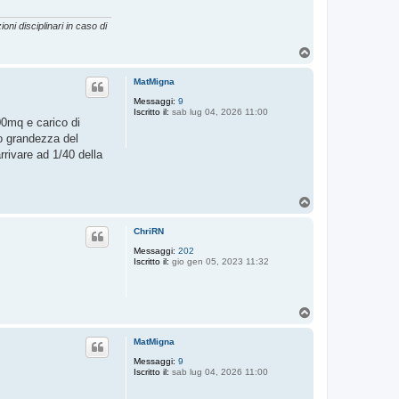
oni disciplinari in caso di
T
o
p
MatMigna
Messaggi:
9
Iscritto il:
sab lug 04, 2026 11:00
00mq e carico di
to grandezza del
rrivare ad 1/40 della
T
o
p
ChriRN
Messaggi:
202
Iscritto il:
gio gen 05, 2023 11:32
T
o
p
MatMigna
Messaggi:
9
Iscritto il:
sab lug 04, 2026 11:00