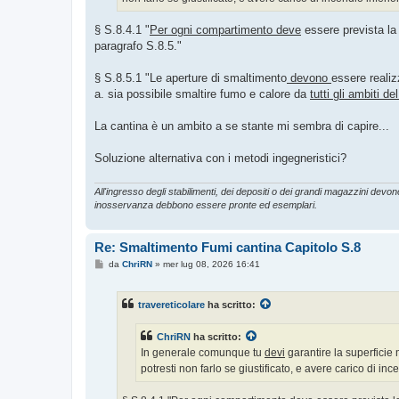
o
§ S.8.4.1 "
Per ogni compartimento
deve
essere prevista la 
paragrafo S.8.5."
§ S.8.5.1 "Le aperture di smaltimento
devono
essere reali
a. sia possibile smaltire fumo e calore da
tutti gli ambiti 
La cantina è un ambito a se stante mi sembra di capire...
Soluzione alternativa con i metodi ingegneristici?
All'ingresso degli stabilimenti, dei depositi o dei grandi magazzini devono 
inosservanza debbono essere pronte ed esemplari.
Re: Smaltimento Fumi cantina Capitolo S.8
M
da
ChriRN
»
mer lug 08, 2026 16:41
e
s
s
travereticolare
ha scritto:
a
g
g
ChriRN
ha scritto:
i
o
In generale comunque tu
devi
garantire la superficie
potresti non farlo se giustificato, e avere carico di i