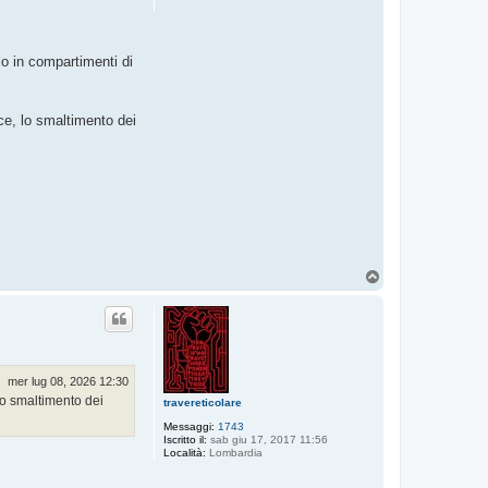
lo in compartimenti di
ce, lo smaltimento dei
T
o
p
mer lug 08, 2026 12:30
lo smaltimento dei
travereticolare
Messaggi:
1743
Iscritto il:
sab giu 17, 2017 11:56
Località:
Lombardia