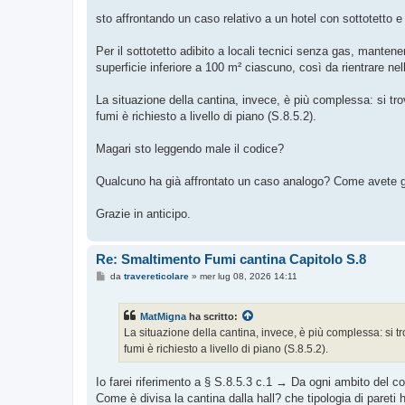
a
g
sto affrontando un caso relativo a un hotel con sottotetto e
g
i
o
Per il sottotetto adibito a locali tecnici senza gas, manten
superficie inferiore a 100 m² ciascuno, così da rientrare nell
La situazione della cantina, invece, è più complessa: si tro
fumi è richiesto a livello di piano (S.8.5.2).
Magari sto leggendo male il codice?
Qualcuno ha già affrontato un caso analogo? Come avete ges
Grazie in anticipo.
Re: Smaltimento Fumi cantina Capitolo S.8
M
da
travereticolare
»
mer lug 08, 2026 14:11
e
s
s
MatMigna
ha scritto:
a
g
La situazione della cantina, invece, è più complessa: si t
g
fumi è richiesto a livello di piano (S.8.5.2).
i
o
Io farei riferimento a § S.8.5.3 c.1 → Da ogni ambito del 
Come è divisa la cantina dalla hall? che tipologia di pareti 