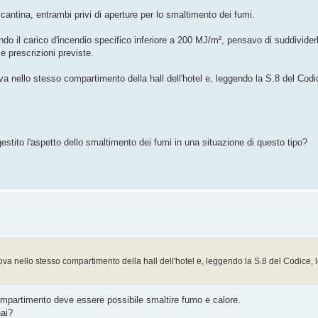
 cantina, entrambi privi di aperture per lo smaltimento dei fumi.
endo il carico d'incendio specifico inferiore a 200 MJ/m², pensavo di suddivider
e prescrizioni previste.
va nello stesso compartimento della hall dell'hotel e, leggendo la S.8 del Codi
tito l'aspetto dello smaltimento dei fumi in una situazione di questo tipo?
rova nello stesso compartimento della hall dell'hotel e, leggendo la S.8 del Codice, 
compartimento deve essere possibile smaltire fumo e calore.
hai?