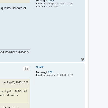
Messaggi:
1743
Iscritto il:
sab giu 17, 2017 11:56
Località:
Lombardia
 quanto indicato al
oni disciplinari in caso di
T
o
p
ChriRN
Messaggi:
202
Iscritto il:
gio gen 05, 2023 11:32
mer lug 08, 2026 16:11
mer lug 08, 2026 15:46
esti indica che