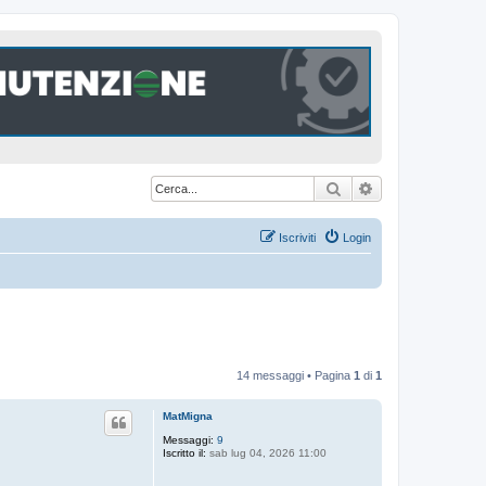
Cerca
Ricerca avanzat
Iscriviti
Login
14 messaggi • Pagina
1
di
1
MatMigna
Messaggi:
9
Iscritto il:
sab lug 04, 2026 11:00