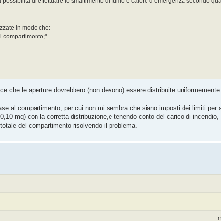
a possibilità di effettuare lo smaltimento di fumo e calore d’emergenza secondo qua
izzate in modo che:
 del compartimento
;"
dice che le aperture dovrebbero (non devono) essere distribuite uniformemente 
se al compartimento, per cui non mi sembra che siano imposti dei limiti per 
( 0,10 mq) con la corretta distribuzione,e tenendo conto del carico di incendio
ie totale del compartimento risolvendo il problema.
m