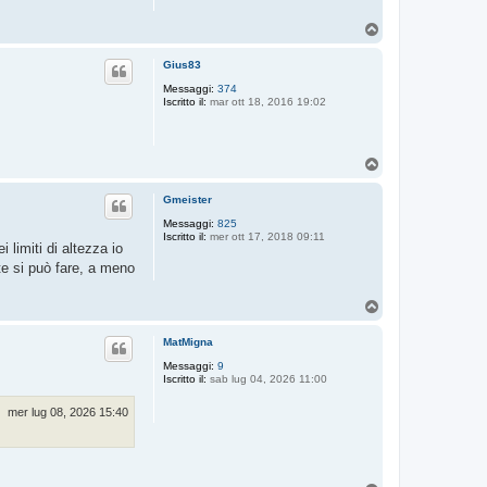
T
o
p
Gius83
Messaggi:
374
Iscritto il:
mar ott 18, 2016 19:02
T
o
p
Gmeister
Messaggi:
825
Iscritto il:
mer ott 17, 2018 09:11
 limiti di altezza io
e si può fare, a meno
T
o
p
MatMigna
Messaggi:
9
Iscritto il:
sab lug 04, 2026 11:00
mer lug 08, 2026 15:40