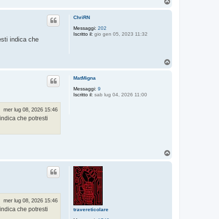
T
o
p
ChriRN
Messaggi:
202
Iscritto il:
gio gen 05, 2023 11:32
esti indica che
T
o
p
MatMigna
Messaggi:
9
Iscritto il:
sab lug 04, 2026 11:00
mer lug 08, 2026 15:46
 indica che potresti
T
o
p
mer lug 08, 2026 15:46
 indica che potresti
travereticolare