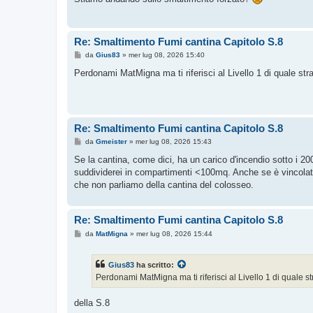
a
g
g
i
o
Re: Smaltimento Fumi cantina Capitolo S.8
M
da
Gius83
»
mer lug 08, 2026 15:40
e
s
Perdonami MatMigna ma ti riferisci al Livello 1 di quale st
s
a
g
g
i
o
Re: Smaltimento Fumi cantina Capitolo S.8
M
da
Gmeister
»
mer lug 08, 2026 15:43
e
s
Se la cantina, come dici, ha un carico d'incendio sotto i 20
s
suddividerei in compartimenti <100mq. Anche se è vincolat
a
g
che non parliamo della cantina del colosseo.
g
i
o
Re: Smaltimento Fumi cantina Capitolo S.8
M
da
MatMigna
»
mer lug 08, 2026 15:44
e
s
s
Gius83
ha scritto:
a
g
Perdonami MatMigna ma ti riferisci al Livello 1 di quale 
g
i
o
della S.8