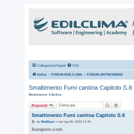
Collegamenti Rapidi
FAQ
Indice
FORUM EDILCLIMA
FORUM ANTINCENDIO
Smaltimento Fumi cantina Capitolo S.8
Moderatore:
Edilclima
Cerca
Ricerca
Rispondi
Smaltimento Fumi cantina Capitolo S.8
M
da
MatMigna
»
mer lug 08, 2026 12:30
e
s
Buongiorno a tutti,
s