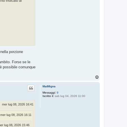
nto indicato al
nella porzione
ambito. Forse se le
, è possibile comunque
T
o
p
MatMigna
Messaggi:
9
Iscritto il:
sab lug 04, 2026 11:00
mer lug 08, 2026 16:41
mer lug 08, 2026 16:11
er lug 08, 2026 15:46