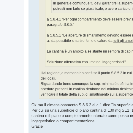
In generale comunque tu
devi
garantire la superf
potresti non farlo se giustificato, e avere carico 
§ S.8.4.1 "
Per ogni compartimento
deve
essere previs
paragrafo S.8.5."
§ S.8.5.1 "Le aperture di smaltimento
devono
essere 
a. sia possibile smaltire fumo e calore da
tutti gli am
La cantina è un ambito a se stante mi sembra di capire
Soluzione alternativa con i metodi ingegneristici?
Hai ragione, a memoria ho confuso il punto S.8.5.3 in cu
dei locali.
Riguardando bene comunque la sup. minima è definita in b
aperture presenti in cantina rientrano nel minimo richiest
verificare il totale della sup. di smaltimento sulla superfi
Ok ma il dimensionamento S.8.6.2 al c.1 dice "la superfici
Per cui su una superficie di piano cantina di 130 mq SE1=13
cantina e il piano è completamente interrato come posso ris
ingegneristico o compartimentazione.
Grazie