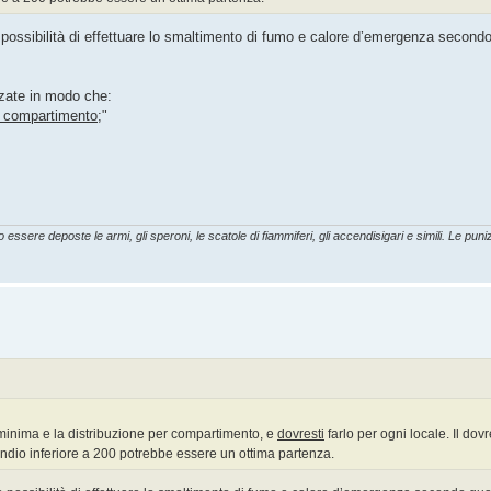
possibilità di effettuare lo smaltimento di fumo e calore d’emergenza secondo
zzate in modo che:
del compartimento
;"
essere deposte le armi, gli speroni, le scatole di fiammiferi, gli accendisigari e simili. Le punizi
 minima e la distribuzione per compartimento, e
dovresti
farlo per ogni locale. Il dovr
ncendio inferiore a 200 potrebbe essere un ottima partenza.