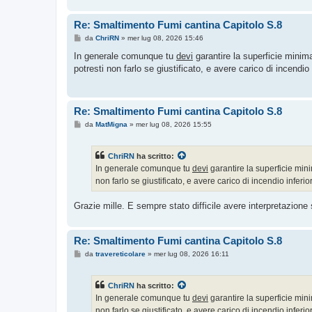
Re: Smaltimento Fumi cantina Capitolo S.8
M
da
ChriRN
»
mer lug 08, 2026 15:46
e
s
In generale comunque tu
devi
garantire la superficie minim
s
potresti non farlo se giustificato, e avere carico di incendi
a
g
g
i
o
Re: Smaltimento Fumi cantina Capitolo S.8
M
da
MatMigna
»
mer lug 08, 2026 15:55
e
s
s
ChriRN
ha scritto:
a
g
In generale comunque tu
devi
garantire la superficie min
g
non farlo se giustificato, e avere carico di incendio infer
i
o
Grazie mille. E sempre stato difficile avere interpretazione
Re: Smaltimento Fumi cantina Capitolo S.8
M
da
travereticolare
»
mer lug 08, 2026 16:11
e
s
s
ChriRN
ha scritto:
a
g
In generale comunque tu
devi
garantire la superficie min
g
non farlo se giustificato, e avere carico di incendio infer
i