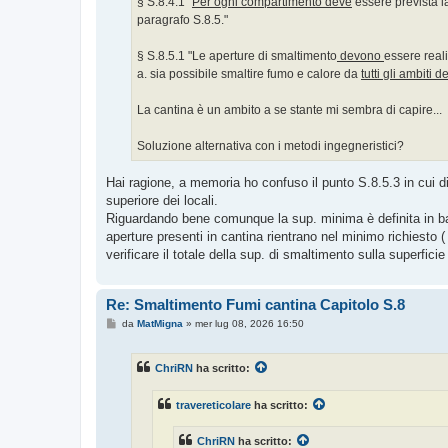
§ S.8.4.1 "
Per ogni compartimento
deve
essere prevista l
paragrafo S.8.5."
§ S.8.5.1 "Le aperture di smaltimento
devono
essere real
a. sia possibile smaltire fumo e calore da
tutti gli ambiti
La cantina è un ambito a se stante mi sembra di capire...
Soluzione alternativa con i metodi ingegneristici?
Hai ragione, a memoria ho confuso il punto S.8.5.3 in cui 
superiore dei locali.
Riguardando bene comunque la sup. minima è definita in ba
aperture presenti in cantina rientrano nel minimo richiesto 
verificare il totale della sup. di smaltimento sulla superfic
Re: Smaltimento Fumi cantina Capitolo S.8
M
da
MatMigna
»
mer lug 08, 2026 16:50
e
s
s
ChriRN
ha scritto:
a
g
g
travereticolare
ha scritto:
i
o
ChriRN
ha scritto: