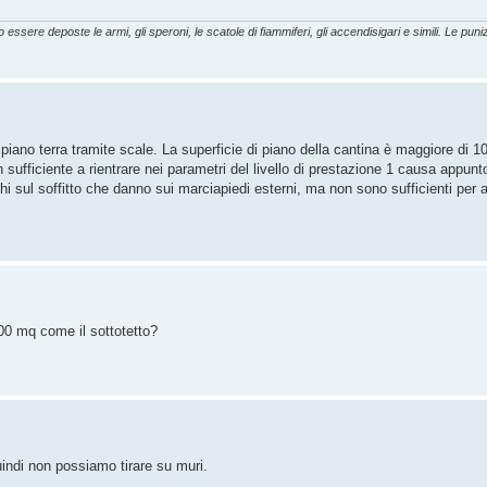
essere deposte le armi, gli speroni, le scatole di fiammiferi, gli accendisigari e simili. Le punizi
 piano terra tramite scale. La superficie di piano della cantina è maggiore di 1
ufficiente a rientrare nei parametri del livello di prestazione 1 causa appun
 sul soffitto che danno sui marciapiedi esterni, ma non sono sufficienti per a
00 mq come il sottotetto?
quindi non possiamo tirare su muri.