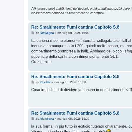
All'ingresso degli stabilimenti, dei depositi o dei grandi magazzini devono 
inosservanza debbono essere pronte ed esemplari.
Re: Smaltimento Fumi cantina Capitolo S.8
M
da
MatMigna
»
mer lug 08, 2026 15:09
e
s
La cantina è completamente interrata, collegata alla Hall al
s
incendio comunque sotto i 200, quindi molto basso, ma non s
a
g
compartimento (compresa la hall). Abbiamo dei piccoli sfoghi
g
superficie della cantina con dimensionamento SE1.
i
o
Grazie mille
Re: Smaltimento Fumi cantina Capitolo S.8
M
da
ChriRN
»
mer lug 08, 2026 15:30
e
s
Cosa impedisce di dividere la cantina in compartimenti < 1
s
a
g
g
i
o
Re: Smaltimento Fumi cantina Capitolo S.8
M
da
MatMigna
»
mer lug 08, 2026 15:37
e
s
la sua forma, in più tutto in edificio tutelato chiaramente, 
s
Stiamo andando sullo smaltimento forzato?