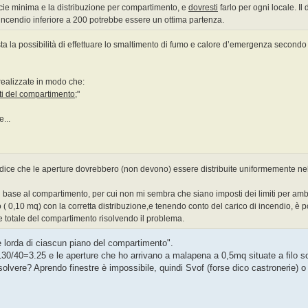
icie minima e la distribuzione per compartimento, e
dovresti
farlo per ogni locale. Il
di incendio inferiore a 200 potrebbe essere un ottima partenza.
ta la possibilità di effettuare lo smaltimento di fumo e calore d’emergenza secondo
realizzate in modo che:
biti del compartimento
;"
...
i dice che le aperture dovrebbero (non devono) essere distribuite uniformemente ne
ase al compartimento, per cui non mi sembra che siano imposti dei limiti per ambi
o ( 0,10 mq) con la corretta distribuzione,e tenendo conto del carico di incendio, è
cie totale del compartimento risolvendo il problema.
e lorda di ciascun piano del compartimento".
0/40=3.25 e le aperture che ho arrivano a malapena a 0,5mq situate a filo sola
olvere? Aprendo finestre è impossibile, quindi Svof (forse dico castronerie) o