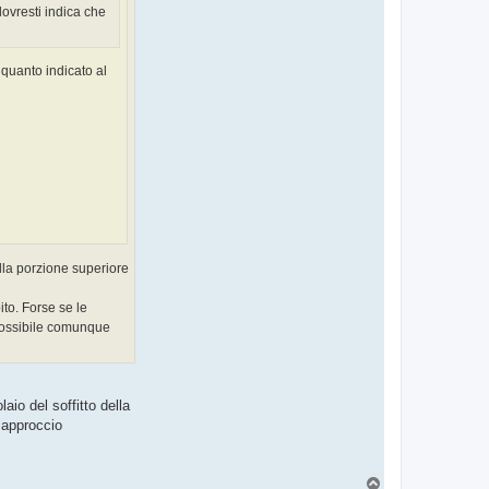
 dovresti indica che
 quanto indicato al
lla porzione superiore
to. Forse se le
 possibile comunque
io del soffitto della
 approccio
T