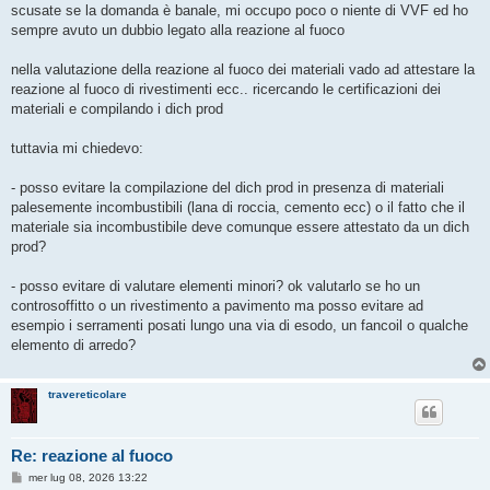
s
scusate se la domanda è banale, mi occupo poco o niente di VVF ed ho
s
sempre avuto un dubbio legato alla reazione al fuoco
a
g
g
nella valutazione della reazione al fuoco dei materiali vado ad attestare la
i
o
reazione al fuoco di rivestimenti ecc.. ricercando le certificazioni dei
materiali e compilando i dich prod
tuttavia mi chiedevo:
- posso evitare la compilazione del dich prod in presenza di materiali
palesemente incombustibili (lana di roccia, cemento ecc) o il fatto che il
materiale sia incombustibile deve comunque essere attestato da un dich
prod?
- posso evitare di valutare elementi minori? ok valutarlo se ho un
controsoffitto o un rivestimento a pavimento ma posso evitare ad
esempio i serramenti posati lungo una via di esodo, un fancoil o qualche
elemento di arredo?
travereticolare
Re: reazione al fuoco
M
mer lug 08, 2026 13:22
e