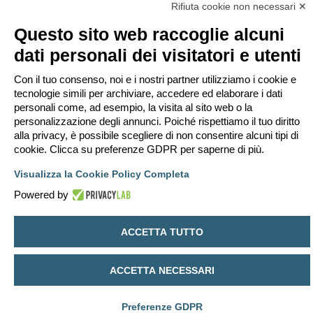
Rifiuta cookie non necessari ✕
Questo sito web raccoglie alcuni
ponca
dati personali dei visitatori e utenti
Re: reazione al fuoco
Con il tuo consenso, noi e i nostri partner utilizziamo i cookie e
M
mer lug 08, 2026 18:00
e
tecnologie simili per archiviare, accedere ed elaborare i dati
s
grazie, molto chiaro ed esauriente
personali come, ad esempio, la visita al sito web o la
s
a
personalizzazione degli annunci. Poiché rispettiamo il tuo diritto
g
g
alla privacy, è possibile scegliere di non consentire alcuni tipi di
i
Rispondi
cookie. Clicca su preferenze GDPR per saperne di più.
o
3 messaggi • Pagina
1
di
1
Visualizza la Cookie Policy Completa
Vai a
Powered by
Indice
Contattaci
Cancella cookie
Tutti gli orari sono
UTC+02:00
ACCETTA TUTTO
Creato da
phpBB
® Forum Software © phpBB Limited
Traduzione Italiana
phpBB-Italia.it
Privacy
|
Condizioni
ACCETTA NECESSARI
Preferenze GDPR