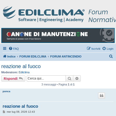
FAQ
Iscriviti
Login
C
Indice
FORUM EDILCLIMA
FORUM ANTINCENDIO
e
reazione al fuoco
r
Moderatore:
Edilclima
c
Cerca
Ricerca avanzata
Rispondi
a
3 messaggi • Pagina
1
di
1
ponca
reazione al fuoco
M
mer lug 08, 2026 12:43
e