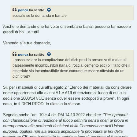
s
s
ponca
ha scritto:
a
g
scusate se la domanda è banale
g
i
o
Anche le domande che ha volte ci sembrano banali possono far nascere
grandi dubbi...a tutti!
Venendo alle tue domande,
ponca
ha scritto:
- posso evitare la compilazione del dich prod in presenza di materiali
palesemente incombustibili (lana di roccia, cemento ecc) o il fatto che il
materiale sia incombustibile deve comunque essere attestato da un
dich prod?
Si, per i materiali di cui all'allegato 2 "Elenco dei materiali da considerare
come appartenenti alla classi A1 e A1fl di reazione al fuoco di cui alla
decisione 2000/147/CE senza dover essere sottoposti a prove". In ogni
caso, io il DICH.PROD. lo rilascio lo stesso.
Segnalo anche l'art. 10 c.4 del DM 14-10-2022 che dice: "
Per i prodotti
con classificazione di reazione al fuoco definita senza oneri di prova in
ottemperanza alle pertinenti decisioni della Commissione dell’Unione
europea, qualora non sia ancora applicabile la procedura ai fini della
marcatura CE, non è richiesta la certificazione di reazione al fuoco per