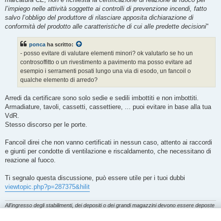
l’impiego nelle attività soggette ai controlli di prevenzione incendi, fatto
salvo l’obbligo del produttore di rilasciare apposita dichiarazione di
conformità del prodotto alle caratteristiche di cui alle predette decisioni
"
ponca
ha scritto:
- posso evitare di valutare elementi minori? ok valutarlo se ho un
controsoffitto o un rivestimento a pavimento ma posso evitare ad
esempio i serramenti posati lungo una via di esodo, un fancoil o
qualche elemento di arredo?
Arredi da certificare sono solo sedie e sedili imbottiti e non imbottiti.
Armadiature, tavoli, cassetti, cassettiere, ... puoi evitare in base alla tua
VdR.
Stesso discorso per le porte.
Fancoil direi che non vanno certificati in nessun caso, attento ai raccordi
e giunti per condotte di ventilazione e riscaldamento, che necessitano di
reazione al fuoco.
Ti segnalo questa discussione, può essere utile per i tuoi dubbi
viewtopic.php?p=287375&hilit
All'ingresso degli stabilimenti, dei depositi o dei grandi magazzini devono essere deposte
le armi, gli speroni, le scatole di fiammiferi, gli accendisigari e simili. Le punizioni
disciplinari in caso di inosservanza debbono essere pronte ed esemplari.