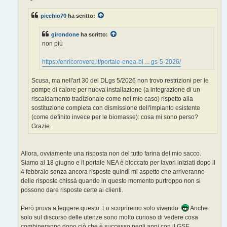
g
g
picchio70
ha scritto:
i
o
girondone
ha scritto:
non più
https://enricorovere.it/portale-enea-bl ... gs-5-2026/
Scusa, ma nell'art 30 del DLgs 5/2026 non trovo restrizioni per le
pompe di calore per nuova installazione (a integrazione di un
riscaldamento tradizionale come nel mio caso) rispetto alla
sostituzione completa con dismissione dell'impianto esistente
(come definito invece per le biomasse): cosa mi sono perso?
Grazie
Allora, ovviamente una risposta non del tutto farina del mio sacco.
Siamo al 18 giugno e il portale NEA è bloccato per lavori iniziati dopo il
4 febbraio senza ancora risposte quindi mi aspetto che arriveranno
delle risposte chissà quando in questo momento purtroppo non si
possono dare risposte certe ai clienti.
Però prova a leggere questo. Lo scopriremo solo vivendo.
Anche
solo sul discorso delle utenze sono molto curioso di vedere cosa
combineranno dopo ciò che è successo negli anni con il GSE.