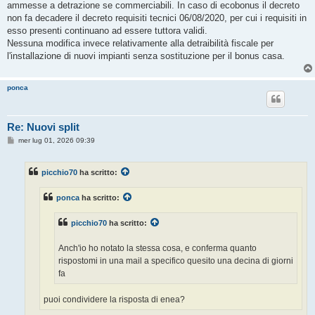
ammesse a detrazione se commerciabili. In caso di ecobonus il decreto
non fa decadere il decreto requisiti tecnici 06/08/2020, per cui i requisiti in
esso presenti continuano ad essere tuttora validi.
Nessuna modifica invece relativamente alla detraibilità fiscale per
l'installazione di nuovi impianti senza sostituzione per il bonus casa.
ponca
Re: Nuovi split
M
mer lug 01, 2026 09:39
e
s
s
picchio70
ha scritto:
a
g
g
ponca
ha scritto:
i
o
picchio70
ha scritto:
Anch'io ho notato la stessa cosa, e conferma quanto
rispostomi in una mail a specifico quesito una decina di giorni
fa
puoi condividere la risposta di enea?