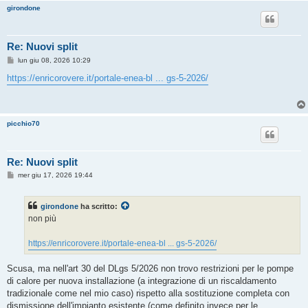
girondone
Re: Nuovi split
M
lun giu 08, 2026 10:29
e
s
https://enricorovere.it/portale-enea-bl ... gs-5-2026/
s
a
g
g
i
picchio70
o
Re: Nuovi split
M
mer giu 17, 2026 19:44
e
s
s
girondone
ha scritto:
a
g
non più
g
i
o
https://enricorovere.it/portale-enea-bl ... gs-5-2026/
Scusa, ma nell'art 30 del DLgs 5/2026 non trovo restrizioni per le pompe
di calore per nuova installazione (a integrazione di un riscaldamento
tradizionale come nel mio caso) rispetto alla sostituzione completa con
dismissione dell'impianto esistente (come definito invece per le