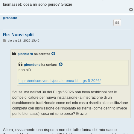
biomasse): cosa mi sono perso? Grazie
girondone
Re: Nuovi split
M
gio giu 18, 2026 15:49
e
s
s
picchio70
ha scritto:
a
g
g
girondone
ha scritto:
i
o
non più
https://enricorovere.it/portale-enea-bl ... gs-5-2026/
Scusa, ma nell'art 30 del DLgs 5/2026 non trovo restrizioni per le
pompe di calore per nuova installazione (a integrazione di un
riscaldamento tradizionale come nel mio caso) rispetto alla sostituzione
completa con dismissione dell'impianto esistente (come definito invece
per le biomasse): cosa mi sono perso? Grazie
Allora, ovviamente una risposta non del tutto farina del mio sacco.