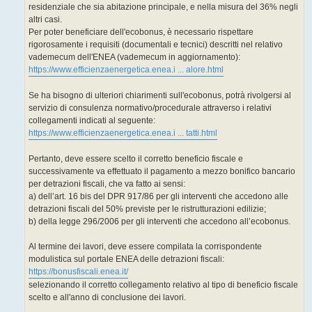
residenziale che sia abitazione principale, e nella misura del 36% negli
altri casi.
Per poter beneficiare dell'ecobonus, è necessario rispettare
rigorosamente i requisiti (documentali e tecnici) descritti nel relativo
vademecum dell'ENEA (vademecum in aggiornamento):
https://www.efficienzaenergetica.enea.i ... alore.html
Se ha bisogno di ulteriori chiarimenti sull'ecobonus, potrà rivolgersi al
servizio di consulenza normativo/procedurale attraverso i relativi
collegamenti indicati al seguente:
https://www.efficienzaenergetica.enea.i ... tatti.html
Pertanto, deve essere scelto il corretto beneficio fiscale e
successivamente va effettuato il pagamento a mezzo bonifico bancario
per detrazioni fiscali, che va fatto ai sensi:
a) dell’art. 16 bis del DPR 917/86 per gli interventi che accedono alle
detrazioni fiscali del 50% previste per le ristrutturazioni edilizie;
b) della legge 296/2006 per gli interventi che accedono all’ecobonus.
Al termine dei lavori, deve essere compilata la corrispondente
modulistica sul portale ENEA delle detrazioni fiscali:
https://bonusfiscali.enea.it/
selezionando il corretto collegamento relativo al tipo di beneficio fiscale
scelto e all'anno di conclusione dei lavori.