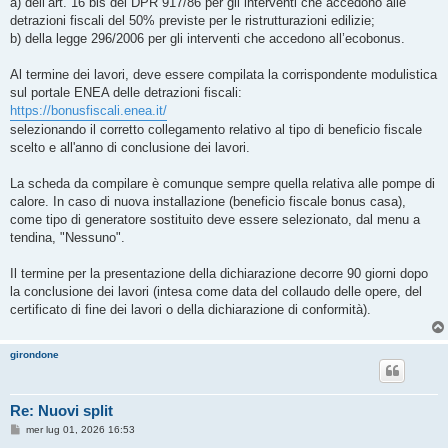
a) dell’art. 16 bis del DPR 917/86 per gli interventi che accedono alle
detrazioni fiscali del 50% previste per le ristrutturazioni edilizie;
b) della legge 296/2006 per gli interventi che accedono all’ecobonus.
Al termine dei lavori, deve essere compilata la corrispondente modulistica
sul portale ENEA delle detrazioni fiscali:
https://bonusfiscali.enea.it/
selezionando il corretto collegamento relativo al tipo di beneficio fiscale
scelto e all'anno di conclusione dei lavori.
La scheda da compilare è comunque sempre quella relativa alle pompe di
calore. In caso di nuova installazione (beneficio fiscale bonus casa),
come tipo di generatore sostituito deve essere selezionato, dal menu a
tendina, "Nessuno".
Il termine per la presentazione della dichiarazione decorre 90 giorni dopo
la conclusione dei lavori (intesa come data del collaudo delle opere, del
certificato di fine dei lavori o della dichiarazione di conformità).
girondone
Re: Nuovi split
M
mer lug 01, 2026 16:53
e