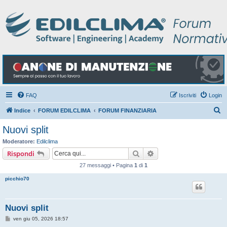
FAQ
Iscriviti
Login
C
Indice
FORUM EDILCLIMA
FORUM FINANZIARIA
e
Nuovi split
r
Moderatore:
Edilclima
c
Cerca
Ricerca avanzata
Rispondi
a
27 messaggi • Pagina
1
di
1
picchio70
Nuovi split
M
ven giu 05, 2026 18:57
e