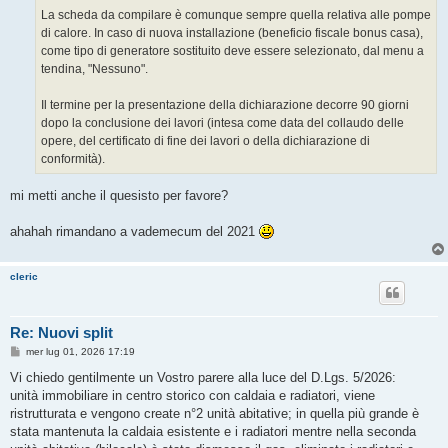
La scheda da compilare è comunque sempre quella relativa alle pompe
di calore. In caso di nuova installazione (beneficio fiscale bonus casa),
come tipo di generatore sostituito deve essere selezionato, dal menu a
tendina, "Nessuno".
Il termine per la presentazione della dichiarazione decorre 90 giorni
dopo la conclusione dei lavori (intesa come data del collaudo delle
opere, del certificato di fine dei lavori o della dichiarazione di
conformità).
mi metti anche il quesisto per favore?
ahahah rimandano a vademecum del 2021
cleric
Re: Nuovi split
M
mer lug 01, 2026 17:19
e
s
Vi chiedo gentilmente un Vostro parere alla luce del D.Lgs. 5/2026:
s
unità immobiliare in centro storico con caldaia e radiatori, viene
a
g
ristrutturata e vengono create n°2 unità abitative; in quella più grande è
g
stata mantenuta la caldaia esistente e i radiatori mentre nella seconda
i
o