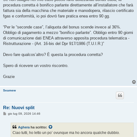
procedura corretta è bonifico parlante direttamente all’installatore che farà
fattura sia della macchina che materiale e manodopera, rilascio certificato
fgas e conformità, io poi dovrò fare pratica enea entro 90 gg.
“Per le “seconde case”, l’aliquota del bonus scende invece al 36%.
Obbligo di pagamento a mezzo “bonifico parlante”. Obbligo entro 90 giorni
di comunicazione dati ENEA attraverso apposita procedura telematica -
Ristrutturazione - (Art. 16-bis del Dpr 917/1986 (T.U.I.R.)”
Devo fare qualcos’altro? È questa la procedura corretta?
Spero di ricevere un vostro riscontro.
Grazie
Seamew
Re: Nuovi split
M
gio lug 09, 2026 14:46
e
s
s
Aghera
ha scritto:
a
g
Ciao tutti, ho letto un po’ ovunque ma ho ancora qualche dubbio.
g