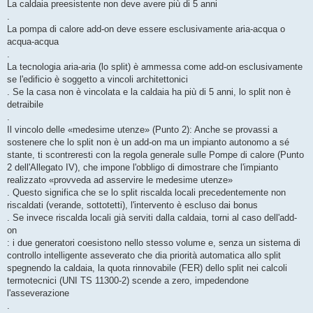
La caldaia preesistente non deve avere più di 5 anni
.
La pompa di calore add-on deve essere esclusivamente aria-acqua o
acqua-acqua
.
La tecnologia aria-aria (lo split) è ammessa come add-on esclusivamente
se l'edificio è soggetto a vincoli architettonici
. Se la casa non è vincolata e la caldaia ha più di 5 anni, lo split non è
detraibile
.
Il vincolo delle «medesime utenze» (Punto 2): Anche se provassi a
sostenere che lo split non è un add-on ma un impianto autonomo a sé
stante, ti scontreresti con la regola generale sulle Pompe di calore (Punto
2 dell'Allegato IV), che impone l'obbligo di dimostrare che l'impianto
realizzato «provveda ad asservire le medesime utenze»
. Questo significa che se lo split riscalda locali precedentemente non
riscaldati (verande, sottotetti), l'intervento è escluso dai bonus
. Se invece riscalda locali già serviti dalla caldaia, torni al caso dell'add-
on
: i due generatori coesistono nello stesso volume e, senza un sistema di
controllo intelligente asseverato che dia priorità automatica allo split
spegnendo la caldaia, la quota rinnovabile (FER) dello split nei calcoli
termotecnici (UNI TS 11300-2) scende a zero, impedendone
l'asseverazione
.