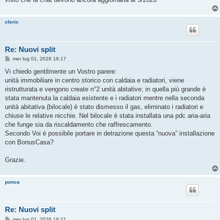
cleric
Re: Nuovi split
M
mer lug 01, 2026 16:17
e
s
Vi chiedo gentilmente un Vostro parere:
s
unità immobiliare in centro storico con caldaia e radiatori, viene
a
g
ristrutturata e vengono create n°2 unità abitative; in quella più grande è
g
stata mantenuta la caldaia esistente e i radiatori mentre nella seconda
i
o
unità abitativa (bilocale) è stato dismesso il gas, eliminato i radiatori e
chiuse le relative nicchie. Nel bilocale è stata installata una pdc aria-aria
che funge sia da riscaldamento che raffrescamento.
Secondo Voi è possibile portare in detrazione questa “nuova” installazione
con BonusCasa?
Grazie.
ponca
Re: Nuovi split
M
mer lug 01, 2026 16:21