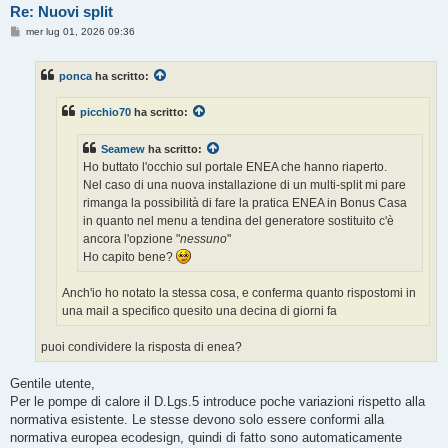
Re: Nuovi split
M
mer lug 01, 2026 09:36
e
s
s
ponca
ha scritto:
a
g
g
picchio70
ha scritto:
i
o
Seamew
ha scritto:
Ho buttato l'occhio sul portale ENEA che hanno riaperto.
Nel caso di una nuova installazione di un multi-split mi pare
rimanga la possibilità di fare la pratica ENEA in Bonus Casa
in quanto nel menu a tendina del generatore sostituito c'è
ancora l'opzione "
nessuno
"
Ho capito bene?
Anch'io ho notato la stessa cosa, e conferma quanto rispostomi in
una mail a specifico quesito una decina di giorni fa
puoi condividere la risposta di enea?
Gentile utente,
Per le pompe di calore il D.Lgs.5 introduce poche variazioni rispetto alla
normativa esistente. Le stesse devono solo essere conformi alla
normativa europea ecodesign, quindi di fatto sono automaticamente