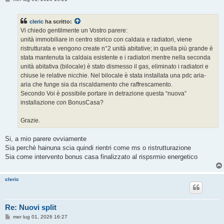
e
s
s
cleric
ha scritto:
a
g
Vi chiedo gentilmente un Vostro parere:
g
unità immobiliare in centro storico con caldaia e radiatori, viene
i
o
ristrutturata e vengono create n°2 unità abitative; in quella più grande è
stata mantenuta la caldaia esistente e i radiatori mentre nella seconda
unità abitativa (bilocale) è stato dismesso il gas, eliminato i radiatori e
chiuse le relative nicchie. Nel bilocale è stata installata una pdc aria-
aria che funge sia da riscaldamento che raffrescamento.
Secondo Voi è possibile portare in detrazione questa “nuova”
installazione con BonusCasa?
Grazie.
Si, a mio parere ovviamente
Sia perchè hainuna scia quindi rientri come ms o ristrutturazione
Sia come intervento bonus casa finalizzato al rispsrmio energetico
cleric
Re: Nuovi split
M
mer lug 01, 2026 16:27
e