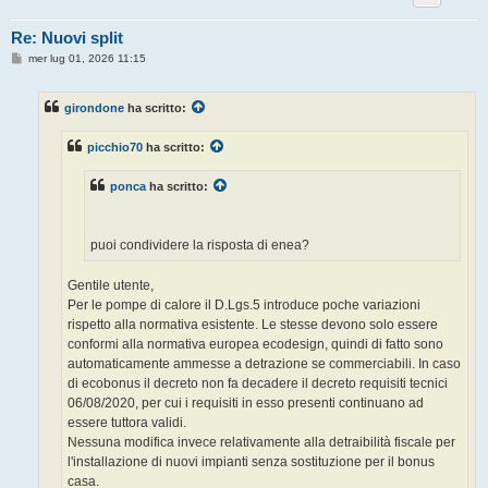
Re: Nuovi split
M
mer lug 01, 2026 11:15
e
s
s
girondone
ha scritto:
a
g
g
picchio70
ha scritto:
i
o
ponca
ha scritto:
puoi condividere la risposta di enea?
Gentile utente,
Per le pompe di calore il D.Lgs.5 introduce poche variazioni
rispetto alla normativa esistente. Le stesse devono solo essere
conformi alla normativa europea ecodesign, quindi di fatto sono
automaticamente ammesse a detrazione se commerciabili. In caso
di ecobonus il decreto non fa decadere il decreto requisiti tecnici
06/08/2020, per cui i requisiti in esso presenti continuano ad
essere tuttora validi.
Nessuna modifica invece relativamente alla detraibilità fiscale per
l'installazione di nuovi impianti senza sostituzione per il bonus
casa.