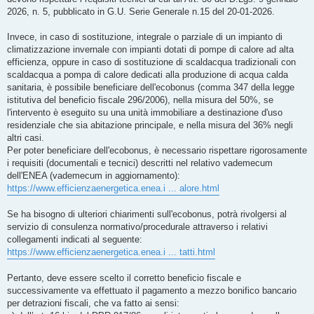
2026, n. 5, pubblicato in G.U. Serie Generale n.15 del 20-01-2026.
Invece, in caso di sostituzione, integrale o parziale di un impianto di
climatizzazione invernale con impianti dotati di pompe di calore ad alta
efficienza, oppure in caso di sostituzione di scaldacqua tradizionali con
scaldacqua a pompa di calore dedicati alla produzione di acqua calda
sanitaria, è possibile beneficiare dell'ecobonus (comma 347 della legge
istitutiva del beneficio fiscale 296/2006), nella misura del 50%, se
l'intervento è eseguito su una unità immobiliare a destinazione d'uso
residenziale che sia abitazione principale, e nella misura del 36% negli
altri casi.
Per poter beneficiare dell'ecobonus, è necessario rispettare rigorosamente
i requisiti (documentali e tecnici) descritti nel relativo vademecum
dell'ENEA (vademecum in aggiornamento):
https://www.efficienzaenergetica.enea.i ... alore.html
Se ha bisogno di ulteriori chiarimenti sull'ecobonus, potrà rivolgersi al
servizio di consulenza normativo/procedurale attraverso i relativi
collegamenti indicati al seguente:
https://www.efficienzaenergetica.enea.i ... tatti.html
Pertanto, deve essere scelto il corretto beneficio fiscale e
successivamente va effettuato il pagamento a mezzo bonifico bancario
per detrazioni fiscali, che va fatto ai sensi: