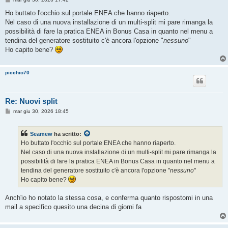
e
s
Ho buttato l'occhio sul portale ENEA che hanno riaperto.
s
Nel caso di una nuova installazione di un multi-split mi pare rimanga la
a
g
possibilità di fare la pratica ENEA in Bonus Casa in quanto nel menu a
g
tendina del generatore sostituito c'è ancora l'opzione "
nessuno
"
i
o
Ho capito bene?
picchio70
Re: Nuovi split
M
mar giu 30, 2026 18:45
e
s
s
Seamew
ha scritto:
a
g
Ho buttato l'occhio sul portale ENEA che hanno riaperto.
g
Nel caso di una nuova installazione di un multi-split mi pare rimanga la
i
o
possibilità di fare la pratica ENEA in Bonus Casa in quanto nel menu a
tendina del generatore sostituito c'è ancora l'opzione "
nessuno
"
Ho capito bene?
Anch'io ho notato la stessa cosa, e conferma quanto rispostomi in una
mail a specifico quesito una decina di giorni fa