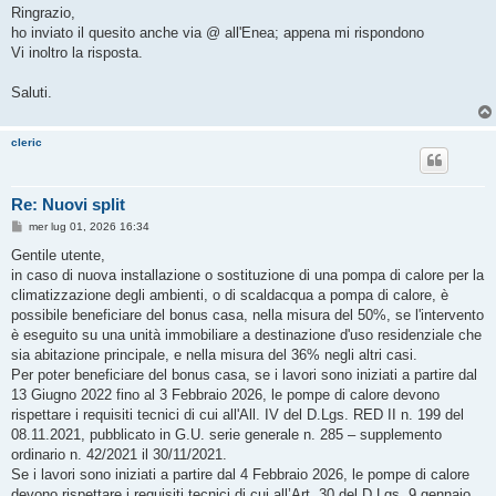
s
Ringrazio,
s
ho inviato il quesito anche via @ all'Enea; appena mi rispondono
a
g
Vi inoltro la risposta.
g
i
o
Saluti.
cleric
Re: Nuovi split
M
mer lug 01, 2026 16:34
e
s
Gentile utente,
s
in caso di nuova installazione o sostituzione di una pompa di calore per la
a
g
climatizzazione degli ambienti, o di scaldacqua a pompa di calore, è
g
possibile beneficiare del bonus casa, nella misura del 50%, se l'intervento
i
o
è eseguito su una unità immobiliare a destinazione d'uso residenziale che
sia abitazione principale, e nella misura del 36% negli altri casi.
Per poter beneficiare del bonus casa, se i lavori sono iniziati a partire dal
13 Giugno 2022 fino al 3 Febbraio 2026, le pompe di calore devono
rispettare i requisiti tecnici di cui all'All. IV del D.Lgs. RED II n. 199 del
08.11.2021, pubblicato in G.U. serie generale n. 285 – supplemento
ordinario n. 42/2021 il 30/11/2021.
Se i lavori sono iniziati a partire dal 4 Febbraio 2026, le pompe di calore
devono rispettare i requisiti tecnici di cui all’Art. 30 del D.Lgs. 9 gennaio