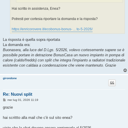
Hai scritto in assistenza, Enea?
Potresti per cortesia riportare la domanda e la risposta?
https://enricorovere.it/ecobonus-bonus- ... to-5-2026/
La risposta è quella sopra riportata
La domanda era:
Buonasera, alla luce del D.Lgs. 5/2026, volevo cortesemente sapere se è
possibile portare in detrazione BonusCasa un nuovo impianto in pompa di
calore (caldo/freddo) con split che integra l'impianto a radiatori tradizionale
esistente con caldaia a condensazione che viene mantenuto. Grazie​ ​​
girondone
Re: Nuovi split
M
mer lug 01, 2026 11:19
e
s
grazie
s
a
g
hai scrittto alla mail che c'è sul sito enea?
g
i
o
visto che la chat devono ancora aggiornarla al 5/2026