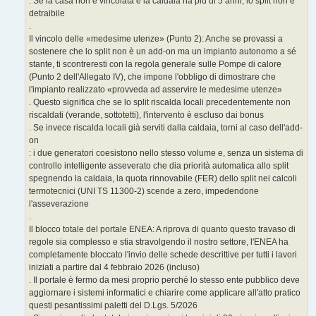
. Se la casa non è vincolata e la caldaia ha più di 5 anni, lo split non è
detraibile
.
Il vincolo delle «medesime utenze» (Punto 2): Anche se provassi a
sostenere che lo split non è un add-on ma un impianto autonomo a sé
stante, ti scontreresti con la regola generale sulle Pompe di calore
(Punto 2 dell'Allegato IV), che impone l'obbligo di dimostrare che
l'impianto realizzato «provveda ad asservire le medesime utenze»
. Questo significa che se lo split riscalda locali precedentemente non
riscaldati (verande, sottotetti), l'intervento è escluso dai bonus
. Se invece riscalda locali già serviti dalla caldaia, torni al caso dell'add-
on
: i due generatori coesistono nello stesso volume e, senza un sistema di
controllo intelligente asseverato che dia priorità automatica allo split
spegnendo la caldaia, la quota rinnovabile (FER) dello split nei calcoli
termotecnici (UNI TS 11300-2) scende a zero, impedendone
l'asseverazione
.
Il blocco totale del portale ENEA: A riprova di quanto questo travaso di
regole sia complesso e stia stravolgendo il nostro settore, l'ENEA ha
completamente bloccato l'invio delle schede descrittive per tutti i lavori
iniziati a partire dal 4 febbraio 2026 (incluso)
. Il portale è fermo da mesi proprio perché lo stesso ente pubblico deve
aggiornare i sistemi informatici e chiarire come applicare all'atto pratico
questi pesantissimi paletti del D.Lgs. 5/2026