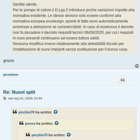
Gentile utente,
Per le pompe di calore il D.Lgs.5 introduce poche variazioni rispetto alla
normativa esistente. Le stesse devono solo essere conformi alla
normativa europea ecodesign, quindi di fatto sono automaticamente
ammesse a detrazione se commerciabili. In caso di ecobonus il decreto
non fa decadere il decreto requisiti tecnici 06/08/2020, per cui i requisiti
in esso presenti continuano ad essere tuttora validi.
Nessuna modifica invece relativamente alla detraibilità fiscale per
l'installazione di nuovi impianti senza sostituzione per il bonus casa.
grazie
girondone
Re: Nuovi split
M
mer lug 01, 2026 10:34
e
s
s
picchio70
ha scritto:
a
g
g
ponca
ha scritto:
i
o
picchio70
ha scritto: