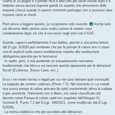
Siamo al 18 giugno e il portale NEA è bloccato per lavori iniziati dopo il 4
febbraio senza ancora risposte quindi mi aspetto che arriveranno delle
risposte chissà quando in questo momento purtroppo non si possono dare
risposte certe ai clienti.
Però prova a leggere questo. Lo scopriremo solo vivendo.
Anche solo
sul discorso delle utenze sono molto curioso di vedere cosa
combineranno dopo ciò che è successo negli anni con il GSE.
Guarda, capisco perfettamente il tuo dubbio, perché a una prima lettura
del D.Lgs. 5/2026 può sembrare che per le pompe di calore non ci siano
vincoli espliciti sulla nuova installazione rispetto alla sostituzione
obbligatoria prevista per le biomasse
. In realtà, però, ti stai perdendo un inquadramento normativo
fondamentale che blocca sul nascere questa operazione per le detrazioni
fiscali (Ecobonus, Bonus Casa, ecc.)
.
Ecco i tre motivi tecnici e legali per cui non puoi detrarre quel monosplit:
La trappola dei sistemi «add-on» (Punto 7.2): Nel momento in cui installi
una nuova pompa di calore aria-aria (lo split) mantenendo attiva la caldaia
a gas esistente, l'intervento non è libero, ma viene classificato dal
decreto come Pompa di calore «add on» (regolata dall'Allegato IV,
Sezione B, Punto 7.2 del D.Lgs. 199/2021, come modificato dal D.Lgs.
5/2026)
. La norma stabilisce che per accedere alle detrazioni: