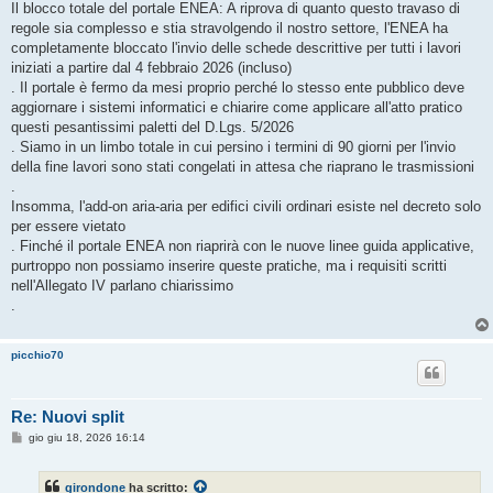
Il blocco totale del portale ENEA: A riprova di quanto questo travaso di
regole sia complesso e stia stravolgendo il nostro settore, l'ENEA ha
completamente bloccato l'invio delle schede descrittive per tutti i lavori
iniziati a partire dal 4 febbraio 2026 (incluso)
. Il portale è fermo da mesi proprio perché lo stesso ente pubblico deve
aggiornare i sistemi informatici e chiarire come applicare all'atto pratico
questi pesantissimi paletti del D.Lgs. 5/2026
. Siamo in un limbo totale in cui persino i termini di 90 giorni per l'invio
della fine lavori sono stati congelati in attesa che riaprano le trasmissioni
.
Insomma, l'add-on aria-aria per edifici civili ordinari esiste nel decreto solo
per essere vietato
. Finché il portale ENEA non riaprirà con le nuove linee guida applicative,
purtroppo non possiamo inserire queste pratiche, ma i requisiti scritti
nell'Allegato IV parlano chiarissimo
.
picchio70
Re: Nuovi split
M
gio giu 18, 2026 16:14
e
s
s
girondone
ha scritto:
a