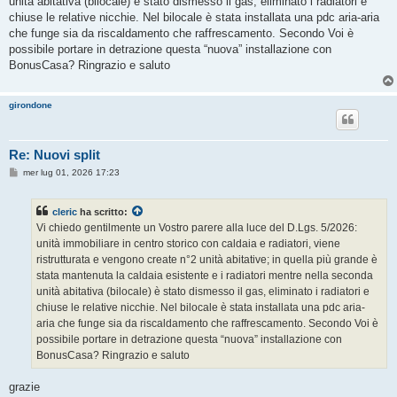
unità abitativa (bilocale) è stato dismesso il gas, eliminato i radiatori e
chiuse le relative nicchie. Nel bilocale è stata installata una pdc aria-aria
che funge sia da riscaldamento che raffrescamento. Secondo Voi è
possibile portare in detrazione questa “nuova” installazione con
BonusCasa? Ringrazio e saluto​ ​​
girondone
Re: Nuovi split
M
mer lug 01, 2026 17:23
e
s
s
cleric
ha scritto:
a
g
Vi chiedo gentilmente un Vostro parere alla luce del D.Lgs. 5/2026:
g
unità immobiliare in centro storico con caldaia e radiatori, viene
i
o
ristrutturata e vengono create n°2 unità abitative; in quella più grande è
stata mantenuta la caldaia esistente e i radiatori mentre nella seconda
unità abitativa (bilocale) è stato dismesso il gas, eliminato i radiatori e
chiuse le relative nicchie. Nel bilocale è stata installata una pdc aria-
aria che funge sia da riscaldamento che raffrescamento. Secondo Voi è
possibile portare in detrazione questa “nuova” installazione con
BonusCasa? Ringrazio e saluto​ ​​
grazie