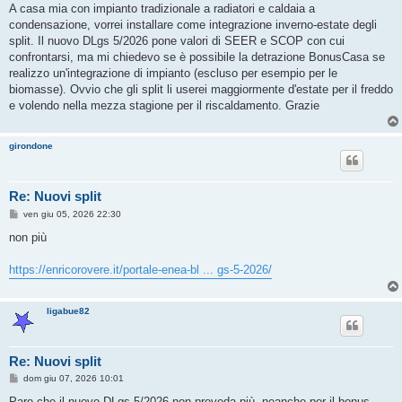
s
A casa mia con impianto tradizionale a radiatori e caldaia a
s
condensazione, vorrei installare come integrazione inverno-estate degli
a
g
split. Il nuovo DLgs 5/2026 pone valori di SEER e SCOP con cui
g
confrontarsi, ma mi chiedevo se è possibile la detrazione BonusCasa se
i
o
realizzo un'integrazione di impianto (escluso per esempio per le
biomasse). Ovvio che gli split li userei maggiormente d'estate per il freddo
e volendo nella mezza stagione per il riscaldamento. Grazie
girondone
Re: Nuovi split
M
ven giu 05, 2026 22:30
e
s
non più
s
a
g
https://enricorovere.it/portale-enea-bl ... gs-5-2026/
g
i
o
ligabue82
Re: Nuovi split
M
dom giu 07, 2026 10:01
e
s
Pare che il nuovo DLgs 5/2026 non preveda più, neanche per il bonus