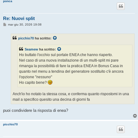
ponca
Re: Nuovi split
M
mar giu 30, 2026 19:08
e
s
s
picchio70
ha scritto:
a
g
g
Seamew
ha scritto:
i
o
Ho buttato l'occhio sul portale ENEA che hanno riaperto.
Nel caso di una nuova installazione di un multi-split mi pare
rimanga la possibilità di fare la pratica ENEA in Bonus Casa in
quanto nel menu a tendina del generatore sostituito c'è ancora
l'opzione "
nessuno
"
Ho capito bene?
Anch'io ho notato la stessa cosa, e conferma quanto rispostomi in una
mail a specifico quesito una decina di giorni fa
puoi condividere la risposta di enea?
picchio70