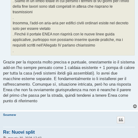
. Siamo in un limbo totale in cui persino i termini di 90 giorni per l'invio
della fine lavori sono stati congelati in attesa che riaprano le
trasmissioni
.
Insomma, l'add-on aria-aria per edifici civili ordinari esiste nel decreto
solo per essere vietato
. Finché il portale ENEA non riaprirà con le nuove linee guida
applicative, purtroppo non possiamo inserire queste pratiche, ma i
requisiti scritti nell'Allegato IV parlano chiarissimo
.
Grazie per la risposta molto precisa e puntuale, onestamente io il sistema
add-on l'ho sempre pensato come 1 caldaia esistente + 1 pompa di calore
per tutta la casa (vedi sistemi ibridi già assemblati). Io avrei due
macchine esterne separate. E fondamentalmente io li installerei per il
raffrescamento. Comunque sì, situazione intricata, però ho una risposta
Enea che non fa ovviamente giurisprudenza ma non è neanche il parere
del primo che passa per la strada, quindi tenderei a tenere Enea come
punto di riferimento
Seamew
Re: Nuovi split
M
mar giu 30, 2026 17:42