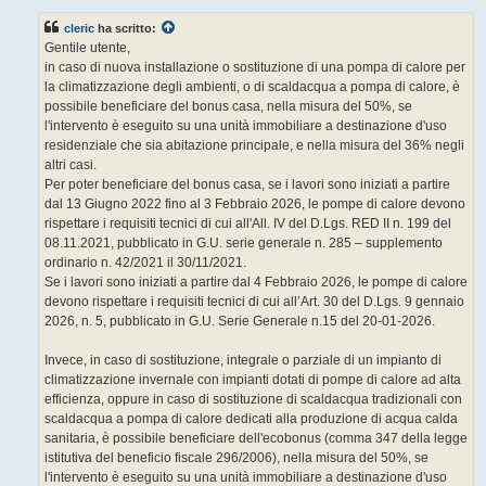
s
s
cleric
ha scritto:
a
g
Gentile utente,
g
in caso di nuova installazione o sostituzione di una pompa di calore per
i
o
la climatizzazione degli ambienti, o di scaldacqua a pompa di calore, è
possibile beneficiare del bonus casa, nella misura del 50%, se
l'intervento è eseguito su una unità immobiliare a destinazione d'uso
residenziale che sia abitazione principale, e nella misura del 36% negli
altri casi.
Per poter beneficiare del bonus casa, se i lavori sono iniziati a partire
dal 13 Giugno 2022 fino al 3 Febbraio 2026, le pompe di calore devono
rispettare i requisiti tecnici di cui all'All. IV del D.Lgs. RED II n. 199 del
08.11.2021, pubblicato in G.U. serie generale n. 285 – supplemento
ordinario n. 42/2021 il 30/11/2021.
Se i lavori sono iniziati a partire dal 4 Febbraio 2026, le pompe di calore
devono rispettare i requisiti tecnici di cui all’Art. 30 del D.Lgs. 9 gennaio
2026, n. 5, pubblicato in G.U. Serie Generale n.15 del 20-01-2026.
Invece, in caso di sostituzione, integrale o parziale di un impianto di
climatizzazione invernale con impianti dotati di pompe di calore ad alta
efficienza, oppure in caso di sostituzione di scaldacqua tradizionali con
scaldacqua a pompa di calore dedicati alla produzione di acqua calda
sanitaria, è possibile beneficiare dell'ecobonus (comma 347 della legge
istitutiva del beneficio fiscale 296/2006), nella misura del 50%, se
l'intervento è eseguito su una unità immobiliare a destinazione d'uso