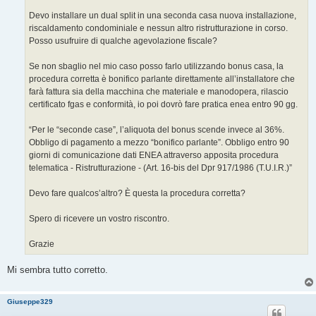
i
o
Devo installare un dual split in una seconda casa nuova installazione,
riscaldamento condominiale e nessun altro ristrutturazione in corso.
Posso usufruire di qualche agevolazione fiscale?
Se non sbaglio nel mio caso posso farlo utilizzando bonus casa, la
procedura corretta è bonifico parlante direttamente all’installatore che
farà fattura sia della macchina che materiale e manodopera, rilascio
certificato fgas e conformità, io poi dovrò fare pratica enea entro 90 gg.
“Per le “seconde case”, l’aliquota del bonus scende invece al 36%.
Obbligo di pagamento a mezzo “bonifico parlante”. Obbligo entro 90
giorni di comunicazione dati ENEA attraverso apposita procedura
telematica - Ristrutturazione - (Art. 16-bis del Dpr 917/1986 (T.U.I.R.)”
Devo fare qualcos’altro? È questa la procedura corretta?
Spero di ricevere un vostro riscontro.
Grazie
Mi sembra tutto corretto.
Giuseppe329