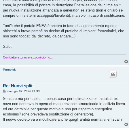
s
casa, la possibilità di portare in detrazione l'installazione dei clima split
a
g
per nuova installazione affiancata a generatori esistenti (non è chiaro se
g
sempre o in sistemi accoppiati/bivalenti), ma solo in caso di sostituzione.
i
o
Tant'è che il portale ENEA è ancora in fase di aggiornamento (spero si
sblocchi a breve perchè ho decine di pratiche di impianti fotovoltaici, che
non sono toccati dal decreto, da caricare...)
Saluti
Combattere...vincere...ogni giorno...
Termotek
Re: Nuovi split
M
dom giu 07, 2026 21:33
e
s
Scusate ma per capirci, il bonus casa per i climatizzatori installati ex-
s
novo non rientrava in opera di manutenzione straordinaria in edilizia libera
a
g
ed era detraibile per questo motivo e non per risparmio energetico
g
ecobonus? (che prevedeva sostituzione di generatore).
i
o
Il nuovo decreto va a modificare anche quegli ambiti normativi e fiscali?