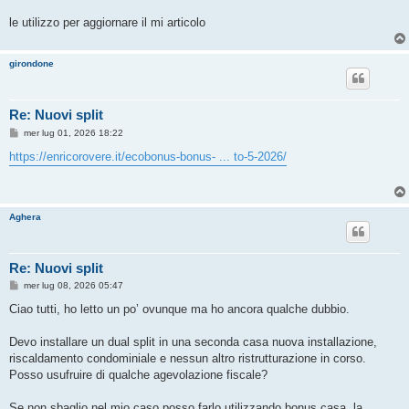
le utilizzo per aggiornare il mi articolo
girondone
Re: Nuovi split
M
mer lug 01, 2026 18:22
e
s
https://enricorovere.it/ecobonus-bonus- ... to-5-2026/
s
a
g
g
i
Aghera
o
Re: Nuovi split
M
mer lug 08, 2026 05:47
e
s
Ciao tutti, ho letto un po’ ovunque ma ho ancora qualche dubbio.
s
a
g
Devo installare un dual split in una seconda casa nuova installazione,
g
riscaldamento condominiale e nessun altro ristrutturazione in corso.
i
o
Posso usufruire di qualche agevolazione fiscale?
Se non sbaglio nel mio caso posso farlo utilizzando bonus casa, la