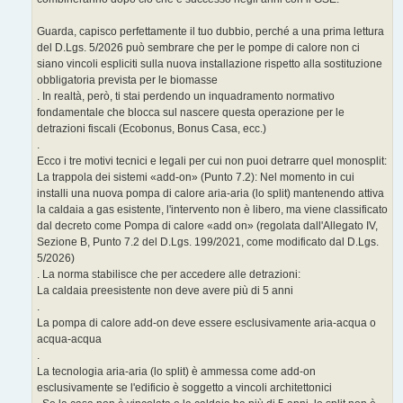
Guarda, capisco perfettamente il tuo dubbio, perché a una prima lettura
del D.Lgs. 5/2026 può sembrare che per le pompe di calore non ci
siano vincoli espliciti sulla nuova installazione rispetto alla sostituzione
obbligatoria prevista per le biomasse
. In realtà, però, ti stai perdendo un inquadramento normativo
fondamentale che blocca sul nascere questa operazione per le
detrazioni fiscali (Ecobonus, Bonus Casa, ecc.)
.
Ecco i tre motivi tecnici e legali per cui non puoi detrarre quel monosplit:
La trappola dei sistemi «add-on» (Punto 7.2): Nel momento in cui
installi una nuova pompa di calore aria-aria (lo split) mantenendo attiva
la caldaia a gas esistente, l'intervento non è libero, ma viene classificato
dal decreto come Pompa di calore «add on» (regolata dall'Allegato IV,
Sezione B, Punto 7.2 del D.Lgs. 199/2021, come modificato dal D.Lgs.
5/2026)
. La norma stabilisce che per accedere alle detrazioni:
La caldaia preesistente non deve avere più di 5 anni
.
La pompa di calore add-on deve essere esclusivamente aria-acqua o
acqua-acqua
.
La tecnologia aria-aria (lo split) è ammessa come add-on
esclusivamente se l'edificio è soggetto a vincoli architettonici