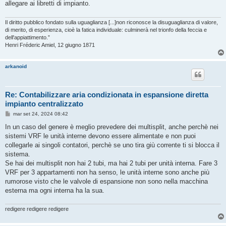
allegare ai libretti di impianto.
Il diritto pubblico fondato sulla uguaglianza [...]non riconosce la disuguaglianza di valore,
di merito, di esperienza, cioè la fatica individuale: culminerà nel trionfo della feccia e
dell'appiattimento.”
Henri Fréderic Amiel, 12 giugno 1871
arkanoid
Re: Contabilizzare aria condizionata in espansione diretta
impianto centralizzato
M
mar set 24, 2024 08:42
e
s
In un caso del genere è meglio prevedere dei multisplit, anche perchè nei
s
sistemi VRF le unità interne devono essere alimentate e non puoi
a
g
collegarle ai singoli contatori, perchè se uno tira giù corrente ti si blocca il
g
sistema.
i
o
Se hai dei multisplit non hai 2 tubi, ma hai 2 tubi per unità interna. Fare 3
VRF per 3 appartamenti non ha senso, le unità interne sono anche più
rumorose visto che le valvole di espansione non sono nella macchina
esterna ma ogni interna ha la sua.
redigere redigere redigere