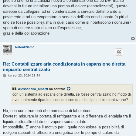
preciso che ho una caldaia nuova a condensazione da 30 kW, ma se
dovessi in futuro installare una pompa di calore (centralizzata!), questa
sarebbe da collegarsi ad un condensatore a servizio dell'impianto a
pavimento e ad un evaporatore a servizio dell'aria condizionata (o più di
uno se fosse possibile), ma in quel caso come si ripartiscono i consumi?
spero di essere stato chiaro nell'esposizione,
grazie della collaborazione
NoNickName
Re: Contabilizzare aria condizionata in espansione diretta
impianto centralizzato
M
lun set 23, 2024 23:44
e
s
s
Alessandro_alberti
ha scritto:
a
g
con un sistema ad espansione diretta, se fosse centralizzato ho modo di
g
eventualmente ripartire i consumi con qualche tipo di strumentazione?
i
o
No, non con strumenti che non siano di laboratorio.
Dovresti misurare la portata di refrigerante e la differenza di entalpia tra il
liquido sottoraffreddato e il vapore surriscaldato.
Impossibile. E' anche il motivo per il quale non esiste la possibilità di
redigere rapporti di efficienza energetica per le pompe di calore da