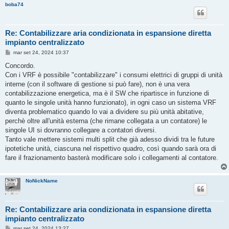
boba74
Re: Contabilizzare aria condizionata in espansione diretta
impianto centralizzato
M
mar set 24, 2024 10:37
e
s
Concordo.
s
Con i VRF è possibile "contabilizzare" i consumi elettrici di gruppi di unità
a
g
interne (con il software di gestione si può fare), non è una vera
g
contabilizzazione energetica, ma è il SW che ripartisce in funzione di
i
o
quanto le singole unità hanno funzionato), in ogni caso un sistema VRF
diventa problematico quando lo vai a dividere su più unità abitative,
perchè oltre all'unità esterna (che rimane collegata a un contatore) le
singole UI si dovranno collegare a contatori diversi.
Tanto vale mettere sistemi multi split che già adesso dividi tra le future
ipotetiche unità, ciascuna nel rispettivo quadro, così quando sarà ora di
fare il frazionamento basterà modificare solo i collegamenti al contatore.
NoNickName
Re: Contabilizzare aria condizionata in espansione diretta
impianto centralizzato
M
mar set 24, 2024 13:27