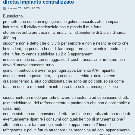
diretta impianto centralizzato
M
lun set 23, 2024 23:20
e
s
Buongiorno,
s
premetto che sono un ingengere energetico specializzato in impianti
a
g
industriali e il civile/residenziale non è proprio il mio forte.
g
sto per restrutturare casa mia, una villa indipendente di 2 piani di circa
i
o
400 mq.
siccome non è detto che ci vivrò per sempre e non è neanche detto che
la venderò, ho pensato bene di fare progettare gli impianti in modo tale
che in futuro venga suddivisa su 2 o 3 appartamenti.
in questo modo ora con un aggravio di costi trascurabile, in futuro non
devo di nuovo spaccare tutto.
quindi in particolare avremo per ogni appartamento A/R impianto
riscaldamento a pavimento, acqua calda + fredda + ricircolo ecc.
ora sono fermo all'aria condizionata che sono un pò confuso su come
farla. in questo momento mi interessa fare solo la predisposizione.
sicuramente un modo per farlo è avere un sistema ad espansione diretta
(dimentichiamoci del raffreddamento a pavimento che non è applicabile a
casa mia).
con un sistema ad espansione diretta, se fosse centralizzato ho modo di
eventualmente ripartire i consumi con qualche tipo di strumentazione?
altrimenti dovrei fare per ogni ipotetico appartamento 2 linee di
refrigerante e poi in futuro attaccare una macchina ad ogni appartamento.