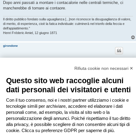
Dopo anni passati a montare i contacalorie nelle centrali termiche, ci
mancherebbe di tornare ai contaore.
Il diritto pubblico fondato sulla uguaglianza [...]non riconosce la disuguaglianza di valore,
di merito, di esperienza, cioè la fatica individuale: culminerà nel trionfo della feccia e
dell'appiattimento.”
Henri Fréderic Amiel, 12 giugno 1871
girondone
Re: Contabilizzare aria condizionata in espansione diretta
impianto centralizzato
Rifiuta cookie non necessari ✕
M
mar giu 30, 2026 11:32
e
Questo sito web raccoglie alcuni
s
Ciao, spero di fare cosa gradita, e vi chiedo, gentilmente, se riscontraste
s
degli errori, di segnalarmeli.
dati personali dei visitatori e utenti
a
g
g
https://enricorovere.it/contabilizzazio ... o-termico/
Con il tuo consenso, noi e i nostri partner utilizziamo i cookie e
i
o
tecnologie simili per archiviare, accedere ed elaborare i dati
personali come, ad esempio, la visita al sito web o la
Rispondi
personalizzazione degli annunci. Poiché rispettiamo il tuo diritto
8 messaggi • Pagina
1
di
1
alla privacy, è possibile scegliere di non consentire alcuni tipi di
Vai a
cookie. Clicca su preferenze GDPR per saperne di più.