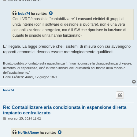
e
s
s
boba74
ha scritto:
a
g
Con i VRF è possibile "contabilizzare" i consumi elettrici di gruppi di
g
unità interne (con il software di gestione si può fare), non è una vera
i
o
contabilizzazione energetica, ma è il SW che ripartisce in funzione di
quanto le singole unità hanno funzionato)
E' illegale. La legge prescrive che i sistemi di misura con cui avvengono
rapporti economici devono essere metrologicamente qualificati.
Il diritto pubblico fondato sulla uguaglianza [...]non riconosce la disuguaglianza di valore,
di merito, di esperienza, cioè la fatica individuale: culminerà nel trionfo della feccia e
dell'appiattimento.”
Henri Fréderic Amiel, 12 giugno 1871
boba74
Re: Contabilizzare aria condizionata in espansione diretta
impianto centralizzato
M
mer set 25, 2024 11:02
e
s
s
NoNickName
ha scritto:
a
g