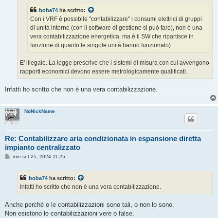
g
boba74
ha scritto:
i
o
Con i VRF è possibile "contabilizzare" i consumi elettrici di gruppi
di unità interne (con il software di gestione si può fare), non è una
vera contabilizzazione energetica, ma è il SW che ripartisce in
funzione di quanto le singole unità hanno funzionato)
E' illegale. La legge prescrive che i sistemi di misura con cui avvengono
rapporti economici devono essere metrologicamente qualificati.
Infatti ho scritto che non è una vera contabilizzazione.
NoNickName
Re: Contabilizzare aria condizionata in espansione diretta
impianto centralizzato
M
mer set 25, 2024 11:25
e
s
s
boba74
ha scritto:
a
g
Infatti ho scritto che non è una vera contabilizzazione.
g
i
o
Anche perchè o le contabilizzazioni sono tali, o non lo sono.
Non esistono le contabilizzazioni vere o false.