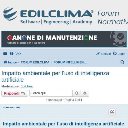
FAQ
Iscriviti
Login
C
Indice
FORUM EDILCLIMA
FORUM INTELLIGENZA ARTIFICIALE PER I TECNICI
e
Impatto ambientale per l'uso di intelligenza
r
artificiale
c
Moderatore:
Edilclima
a
Cerca
Ricerca avanzata
Rispondi
4 messaggi • Pagina
1
di
1
marcoaroma
Impatto ambientale per l'uso di intelligenza artificiale