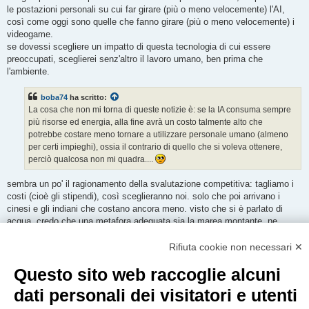
le postazioni personali su cui far girare (più o meno velocemente) l'AI,
così come oggi sono quelle che fanno girare (più o meno velocemente) i
videogame.
se dovessi scegliere un impatto di questa tecnologia di cui essere
preoccupati, sceglierei senz'altro il lavoro umano, ben prima che
l'ambiente.
boba74
ha scritto:
La cosa che non mi torna di queste notizie è: se la IA consuma sempre
più risorse ed energia, alla fine avrà un costo talmente alto che
potrebbe costare meno tornare a utilizzare personale umano (almeno
per certi impieghi), ossia il contrario di quello che si voleva ottenere,
perciò qualcosa non mi quadra....
sembra un po' il ragionamento della svalutazione competitiva: tagliamo i
costi (cioè gli stipendi), così sceglieranno noi. solo che poi arrivano i
cinesi e gli indiani che costano ancora meno. visto che si è parlato di
acqua, credo che una metafora adeguata sia la marea montante. ne
discutevo con alcuni programmatori: non è una semplice evoluzione
"verticale" (cioè un altro strato del cosiddetto stack: in basso l'hardware,
Rifiuta cookie non necessari ✕
poi il linguaggio macchina, poi i compilatori, il bios, il sistema operativo, il
Questo sito web raccoglie alcuni
web, le applicazioni, e "sopra" l'AI: questa è un'evoluzione che gli
specialisti IT sono abituati a controllare): è una tecnologia che "allarga" la
dati personali dei visitatori e utenti
base, cioè le attività che la macchina diventa in grado di svolgere, e
sommerge quelli che si trovano ai livelli più "bassi" (non dò un giudizio