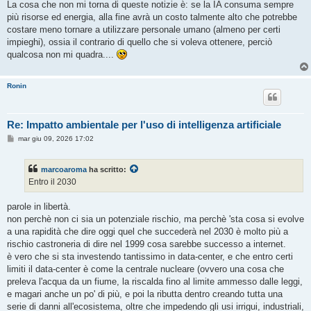
s
La cosa che non mi torna di queste notizie è: se la IA consuma sempre
s
più risorse ed energia, alla fine avrà un costo talmente alto che potrebbe
a
g
costare meno tornare a utilizzare personale umano (almeno per certi
g
impieghi), ossia il contrario di quello che si voleva ottenere, perciò
i
o
qualcosa non mi quadra....
Ronin
Re: Impatto ambientale per l'uso di intelligenza artificiale
M
mar giu 09, 2026 17:02
e
s
s
marcoaroma
ha scritto:
a
g
Entro il 2030
g
i
o
parole in libertà.
non perchè non ci sia un potenziale rischio, ma perchè 'sta cosa si evolve
a una rapidità che dire oggi quel che succederà nel 2030 è molto più a
rischio castroneria di dire nel 1999 cosa sarebbe successo a internet.
è vero che si sta investendo tantissimo in data-center, e che entro certi
limiti il data-center è come la centrale nucleare (ovvero una cosa che
preleva l'acqua da un fiume, la riscalda fino al limite ammesso dalle leggi,
e magari anche un po' di più, e poi la ributta dentro creando tutta una
serie di danni all'ecosistema, oltre che impedendo gli usi irrigui, industriali,