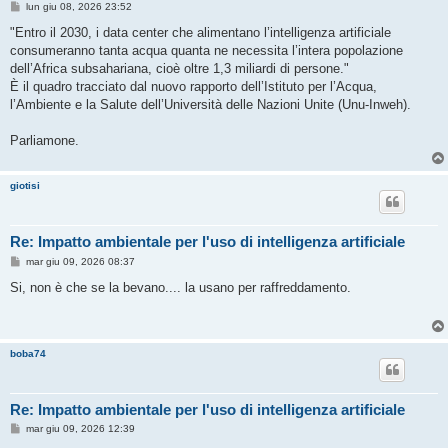
M
lun giu 08, 2026 23:52
e
s
"Entro il 2030, i data center che alimentano l’intelligenza artificiale
s
consumeranno tanta acqua quanta ne necessita l’intera popolazione
a
g
dell’Africa subsahariana, cioè oltre 1,3 miliardi di persone."
g
È il quadro tracciato dal nuovo rapporto dell’Istituto per l’Acqua,
i
o
l’Ambiente e la Salute dell’Università delle Nazioni Unite (Unu-Inweh).
Parliamone.
giotisi
Re: Impatto ambientale per l'uso di intelligenza artificiale
M
mar giu 09, 2026 08:37
e
s
Si, non è che se la bevano.... la usano per raffreddamento.
s
a
g
g
i
boba74
o
Re: Impatto ambientale per l'uso di intelligenza artificiale
M
mar giu 09, 2026 12:39
e