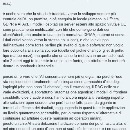
ecc.).
è anche vero che la strada è tracciata verso lo sviluppo sempre più
centrale dell'AI on premise, cioè eseguita in locale (almeno in UE: tra
GDPR e AI Act, i modelli ospitati su server esterni allo spazio virutale UE
sono praticamente inutilizzabili con file che contengono dati dei
clienti/utenti; ma anche in usa con la normativa DPIAA, o come si scrive,
i dati critici vanno verso la stessa soluzione), e che lo sviluppo
dell'hardware corre forse perfino più svelto di quello software: non voglio
fare pubblicità alla solita società (quella del jackie chan col gilet di pelle,
tipo matteo renzi), ma quello che un anno fa metteva in un armadio rack
alto 2 metri oggi te lo mette in un pc slim factor, e a ottobre te lo metterà
dentro un notebook ultrasottile.
perciò sì, è vero che l'AI consuma sempre più energia, ma perchè l'uso
sta esplodendo letteralmente, c'è un'espansione a macchia d'olio degli
impieghi (che non sono "il chatbot", ma il coworking, il RAG nelle sue
varie evoluzioni, e soprattutto l'automazione agentica: i modelli di frontiera
cosiddetti, cioè claude e soci, hanno ancora importanti vantaggi rispetto
alle soluzioni open-source, che però hanno fatto passi da gigante in
termini di efficacia dei risultati, raggiungendo in quasi tutte le applicazioni
un livello quantomeno accettabile, per lo meno rispetto all'alternativa di
continuare ad affidare queste mansioni ad operatori umani).
presto un chip AI sarà dotazione hardware comune dei pc di fascia alta, e
nel giro penso di un paio d'anni non ci sarà più distinzione, e i pc saranno