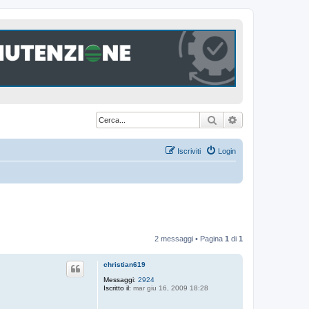
Cerca
Ricerca avanzat
Iscriviti
Login
2 messaggi • Pagina
1
di
1
christian619
Messaggi:
2924
Iscritto il:
mar giu 16, 2009 18:28