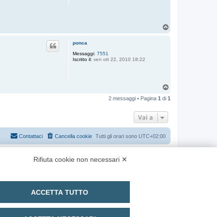
T
o
p
ponca
Messaggi:
7551
Iscritto il:
ven ott 22, 2010 18:22
T
o
2 messaggi • Pagina
1
di
1
p
Vai a
Contattaci
Cancella cookie
Tutti gli orari sono
UTC+02:00
Rifiuta cookie non necessari ✕
ACCETTA TUTTO