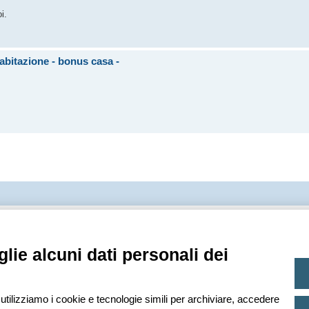
i.
bitazione - bonus casa -
Creato da
phpBB
® Forum Software © phpBB Limited
Traduzione Italiana
phpBB-Italia.it
Privacy
|
Condizioni
lie alcuni dati personali dei
 utilizziamo i cookie e tecnologie simili per archiviare, accedere