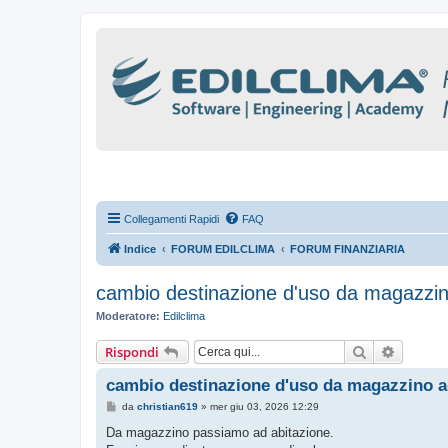
Collegamenti Rapidi
FAQ
Indice
FORUM EDILCLIMA
FORUM FINANZIARIA
cambio destinazione d'uso da magazzin
Moderatore:
Edilclima
Cerca
Ricerca
Rispondi
cambio destinazione d'uso da magazzino ad
M
da
christian619
»
mer giu 03, 2026 12:29
e
s
Da magazzino passiamo ad abitazione.
s