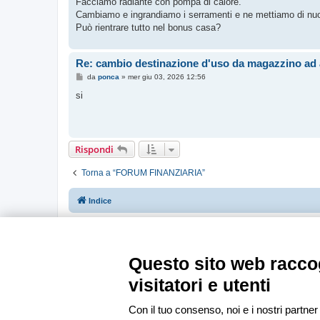
Facciamo radiante con pompa di calore.
a
g
Cambiamo e ingrandiamo i serramenti e ne mettiamo di nuo
g
Può rientrare tutto nel bonus casa?
i
o
Re: cambio destinazione d'uso da magazzino ad a
M
da
ponca
»
mer giu 03, 2026 12:56
e
s
si
s
a
g
g
i
o
Rispondi
Torna a “FORUM FINANZIARIA”
Indice
Questo sito web raccog
visitatori e utenti
Con il tuo consenso, noi e i nostri partner