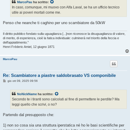
MarcoPau
ha scritto:
In caso, comunque, mi muovo con Alfa Laval, se ha un ufficio tecnico
utile ai poveri mortali come me.
Penso che neanche ti caghino per uno scambiatore da 50kW
Il diritto pubblico fondato sulla uguaglianza [...]non riconosce la disuguaglianza di valore,
di merito, di esperienza, cioè la fatica individuale: culminerà nel trionfo della feccia e
dell'appiattimento.”
Henri Fréderic Amiel, 12 giugno 1871
MarcoPau
Re: Scambiatore a piastre saldobrasato VS componibile
M
gio ott 09, 2025 09:56
e
s
s
NoNickName
ha scritto:
a
g
Secondo te i tiranti sono calcolati al fine di permettere le perdite? Ma
g
leggi quello che scrivi, o no?
i
o
Partendo dal presupposto che:
1) non so cosa sia una struttura iperstatica né ho le basi scientifiche per