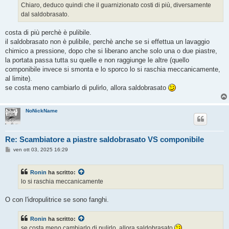
g
Chiaro, deduco quindi che il guarnizionato costi di più, diversamente
g
dal saldobrasato.
i
o
costa di più perchè è pulibile.
il saldobrasato non è pulibile, perchè anche se si effettua un lavaggio
chimico a pressione, dopo che si liberano anche solo una o due piastre,
la portata passa tutta su quelle e non raggiunge le altre (quello
componibile invece si smonta e lo sporco lo si raschia meccanicamente,
al limite).
se costa meno cambiarlo di pulirlo, allora saldobrasato
NoNickName
Re: Scambiatore a piastre saldobrasato VS componibile
M
ven ott 03, 2025 16:29
e
s
s
Ronin
ha scritto:
a
g
lo si raschia meccanicamente
g
i
o
O con l'idropulitrice se sono fanghi.
Ronin
ha scritto:
se costa meno cambiarlo di pulirlo, allora saldobrasato