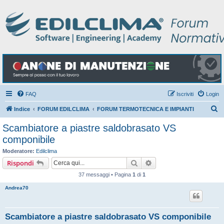
FAQ
Iscriviti
Login
C
Indice
FORUM EDILCLIMA
FORUM TERMOTECNICA E IMPIANTI
e
Scambiatore a piastre saldobrasato VS
r
componibile
c
Moderatore:
Edilclima
a
Cerca
Ricerca avanzata
Rispondi
37 messaggi • Pagina
1
di
1
Andrea70
Scambiatore a piastre saldobrasato VS componibile