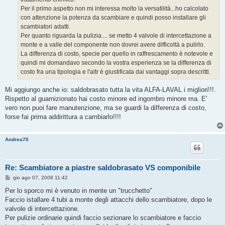
Per il primo aspetto non mi interessa molto la versatilità...ho calcolato
con attenzione la potenza da scambiare e quindi posso installare gli
scambiatori adatti.
Per quanto riguarda la pulizia.... se metto 4 valvole di intercettazione a
monte e a valle del componente non dovrei avere difficoltà a pulirlo.
La differenza di costo, specie per quello in raffrescamento è notevole e
quindi mi domandavo secondo la vostra esperienza se la differenza di
costo fra una tipologia e l'altr è giustificata dai vantaggi sopra descritti.
Mi aggiungo anche io: saldobrasato tutta la vita ALFA-LAVAL i migliori!!!.
Rispetto al guarnizionato hai costo minore ed ingombro minore ma. E'
vero non puoi fare manutenzione, ma se guardi la differenza di costo,
forse fai prima addirittura a cambiarlo!!!!
Andrea70
Re: Scambiatore a piastre saldobrasato VS componibile
M
gio ago 07, 2008 11:42
e
s
Per lo sporco mi è venuto in mente un "trucchetto"
s
Faccio istallare 4 tubi a monte degli attacchi dello scambiatore, dopo le
a
g
valvole di intercettazione.
g
Per pulizie ordinarie quindi faccio sezionare lo scambiatore e faccio
i