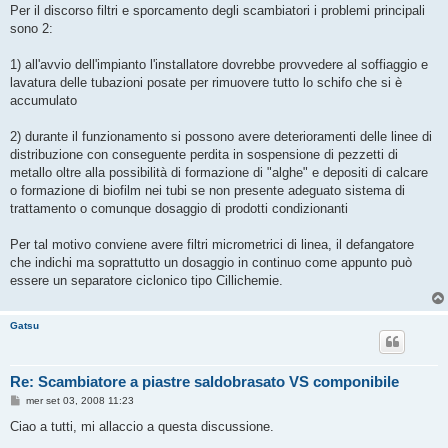
s
Per il discorso filtri e sporcamento degli scambiatori i problemi principali
s
sono 2:
a
g
g
1) all'avvio dell'impianto l'installatore dovrebbe provvedere al soffiaggio e
i
o
lavatura delle tubazioni posate per rimuovere tutto lo schifo che si è
accumulato
2) durante il funzionamento si possono avere deterioramenti delle linee di
distribuzione con conseguente perdita in sospensione di pezzetti di
metallo oltre alla possibilità di formazione di "alghe" e depositi di calcare
o formazione di biofilm nei tubi se non presente adeguato sistema di
trattamento o comunque dosaggio di prodotti condizionanti
Per tal motivo conviene avere filtri micrometrici di linea, il defangatore
che indichi ma soprattutto un dosaggio in continuo come appunto può
essere un separatore ciclonico tipo Cillichemie.
Gatsu
Re: Scambiatore a piastre saldobrasato VS componibile
M
mer set 03, 2008 11:23
e
s
Ciao a tutti, mi allaccio a questa discussione.
s
a