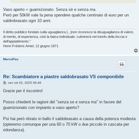
Vaso aperto = guarnizionato. Senza sè e senza ma.
Però per 50kW vale la pena spendere qualche centinaio di euro per un
saldrobrasato ogni 10 anni.
Il diritto pubblico fondato sulla uguaglianza [...]non riconosce la disuguaglianza di valore,
di merito, di esperienza, cioè la fatica individuale: culminerà nel trionfo della feccia e
dell'appiattimento.”
Henri Fréderic Amiel, 12 giugno 1871
MarcoPau
Re: Scambiatore a piastre saldobrasato VS componibile
M
ven ott 03, 2025 06:46
e
s
Grazie per il riscontro!
s
a
g
Posso chiederti le ragioni del "senza se e senza ma" in favore del
g
guarnizionato con impianto a vaso aperto?
i
o
Poi hai però ritirato in ballo il saldobrasato a causa della potenza modesta
(opteremo comunque per una 60 o 70 kW o due piccole in cascata per
ridondanza).