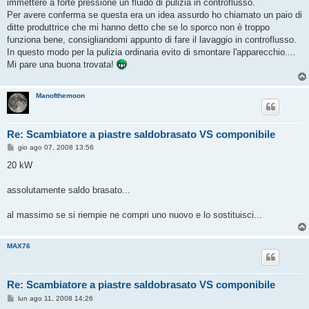
o
immettere a forte pressione un fluido di pulizia in controflusso.
Per avere conferma se questa era un idea assurdo ho chiamato un paio di
ditte produttrice che mi hanno detto che se lo sporco non è troppo
funziona bene, consigliandomi appunto di fare il lavaggio in controflusso.
In questo modo per la pulizia ordinaria evito di smontare l'apparecchio....
Mi pare una buona trovata!
Manofthemoon
Re: Scambiatore a piastre saldobrasato VS componibile
M
gio ago 07, 2008 13:56
e
s
20 kW
s
a
g
assolutamente saldo brasato...
g
i
o
al massimo se si riempie ne compri uno nuovo e lo sostituisci...
MAX76
Re: Scambiatore a piastre saldobrasato VS componibile
M
lun ago 11, 2008 14:26
e