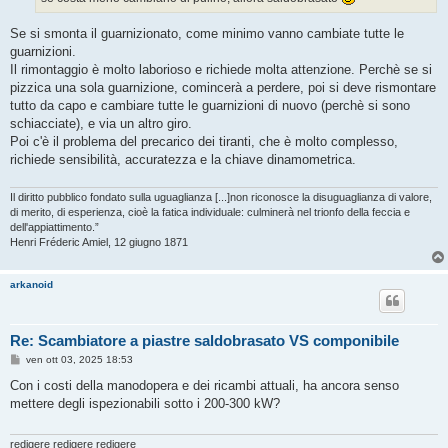
Se si smonta il guarnizionato, come minimo vanno cambiate tutte le
guarnizioni.
Il rimontaggio è molto laborioso e richiede molta attenzione. Perchè se si
pizzica una sola guarnizione, comincerà a perdere, poi si deve rismontare
tutto da capo e cambiare tutte le guarnizioni di nuovo (perchè si sono
schiacciate), e via un altro giro.
Poi c'è il problema del precarico dei tiranti, che è molto complesso,
richiede sensibilità, accuratezza e la chiave dinamometrica.
Il diritto pubblico fondato sulla uguaglianza [...]non riconosce la disuguaglianza di valore,
di merito, di esperienza, cioè la fatica individuale: culminerà nel trionfo della feccia e
dell'appiattimento.”
Henri Fréderic Amiel, 12 giugno 1871
arkanoid
Re: Scambiatore a piastre saldobrasato VS componibile
M
ven ott 03, 2025 18:53
e
s
Con i costi della manodopera e dei ricambi attuali, ha ancora senso
s
mettere degli ispezionabili sotto i 200-300 kW?
a
g
g
i
redigere redigere redigere