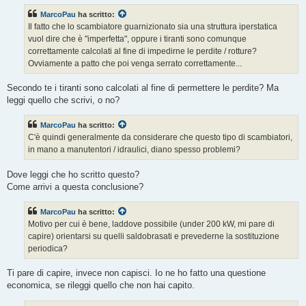
s
MarcoPau
ha scritto:
a
g
Il fatto che lo scambiatore guarnizionato sia una struttura iperstatica
g
vuol dire che è "imperfetta", oppure i tiranti sono comunque
i
o
correttamente calcolati al fine di impedirne le perdite / rotture?
Ovviamente a patto che poi venga serrato correttamente...
Secondo te i tiranti sono calcolati al fine di permettere le perdite? Ma
leggi quello che scrivi, o no?
MarcoPau
ha scritto:
C'è quindi generalmente da considerare che questo tipo di scambiatori,
in mano a manutentori / idraulici, diano spesso problemi?
Dove leggi che ho scritto questo?
Come arrivi a questa conclusione?
MarcoPau
ha scritto:
Motivo per cui è bene, laddove possibile (under 200 kW, mi pare di
capire) orientarsi su quelli saldobrasati e prevederne la sostituzione
periodica?
Ti pare di capire, invece non capisci. Io ne ho fatto una questione
economica, se rileggi quello che non hai capito.