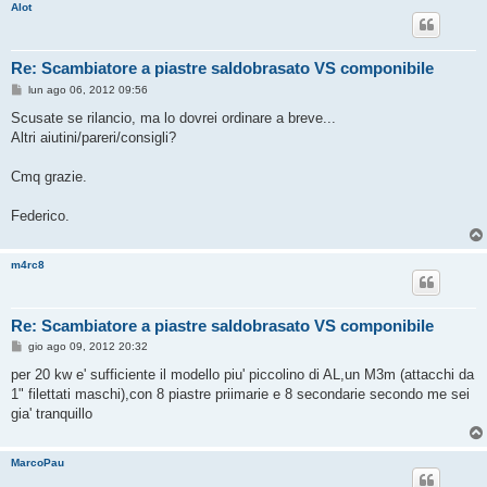
Alot
Re: Scambiatore a piastre saldobrasato VS componibile
M
lun ago 06, 2012 09:56
e
s
Scusate se rilancio, ma lo dovrei ordinare a breve...
s
Altri aiutini/pareri/consigli?
a
g
g
Cmq grazie.
i
o
Federico.
m4rc8
Re: Scambiatore a piastre saldobrasato VS componibile
M
gio ago 09, 2012 20:32
e
s
per 20 kw e' sufficiente il modello piu' piccolino di AL,un M3m (attacchi da
s
1" filettati maschi),con 8 piastre priimarie e 8 secondarie secondo me sei
a
g
gia' tranquillo
g
i
o
MarcoPau