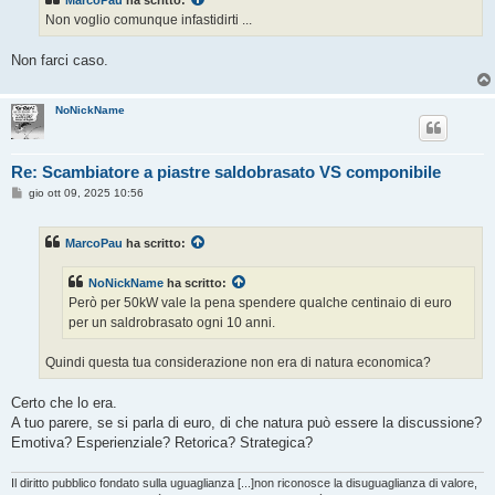
MarcoPau
ha scritto:
a
g
Non voglio comunque infastidirti ...
g
i
o
Non farci caso.
NoNickName
Re: Scambiatore a piastre saldobrasato VS componibile
M
gio ott 09, 2025 10:56
e
s
s
MarcoPau
ha scritto:
a
g
g
NoNickName
ha scritto:
i
o
Però per 50kW vale la pena spendere qualche centinaio di euro
per un saldrobrasato ogni 10 anni.
Quindi questa tua considerazione non era di natura economica?
Certo che lo era.
A tuo parere, se si parla di euro, di che natura può essere la discussione?
Emotiva? Esperienziale? Retorica? Strategica?
Il diritto pubblico fondato sulla uguaglianza [...]non riconosce la disuguaglianza di valore,