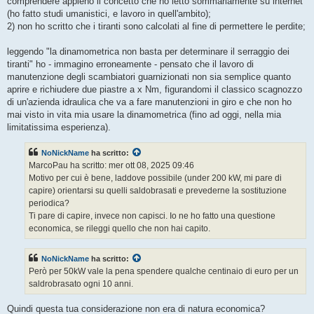
comprendere appieno il concetto che ho letto sommariamente su internet
(ho fatto studi umanistici, e lavoro in quell'ambito);
2) non ho scritto che i tiranti sono calcolati al fine di permettere le perdite;
leggendo "la dinamometrica non basta per determinare il serraggio dei
tiranti" ho - immagino erroneamente - pensato che il lavoro di
manutenzione degli scambiatori guarnizionati non sia semplice quanto
aprire e richiudere due piastre a x Nm, figurandomi il classico scagnozzo
di un'azienda idraulica che va a fare manutenzioni in giro e che non ho
mai visto in vita mia usare la dinamometrica (fino ad oggi, nella mia
limitatissima esperienza).
NoNickName
ha scritto:
MarcoPau ha scritto: mer ott 08, 2025 09:46
Motivo per cui è bene, laddove possibile (under 200 kW, mi pare di
capire) orientarsi su quelli saldobrasati e prevederne la sostituzione
periodica?
Ti pare di capire, invece non capisci. Io ne ho fatto una questione
economica, se rileggi quello che non hai capito.
NoNickName
ha scritto:
Però per 50kW vale la pena spendere qualche centinaio di euro per un
saldrobrasato ogni 10 anni.
Quindi questa tua considerazione non era di natura economica?