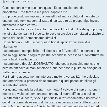
M
mar ago 05, 2008 08:35
e
s
Continuo con le mie questioni quasi più da idraulico che da
s
progettista....ma tant'è a me piace sapere tutto.
a
g
Sto progettando un impianto a pannelli radianti a soffitto alimentato da
g
una centrale termica centralizzata di palazzo (e da gruppo frigo invece
i
o
autonomo in fase estiva).
Ho la necessità quindi di non far circolare il fluido di CT e del gruppo frigo
nel circuito dei pannelli e pertanto devo usare due scambiatori a piastre al
posto dei "soliti" compensatori idraulici.
Ho sentito la ZILMET e per questo tipo di applicazioni avrei due
alternative :
- scambiatore componibile : mi dicono che è "versatile" nel senso che
posso aggiungere o togliere piastre secondo le necessità e soprattutto ha
molta facilità nella pulizia
- scambiatore tipo SALDOBRASATO, che costa parecchio meno, che
però ha difficoltà di manutenzione e che per essere pulito ha bisogno di
trattamento chimico.
Per il primo aspetto non mi interessa molto la versatilità...ho calcolato
con attenzione la potenza da scambiare e quindi posso installare gli
scambiatori adatti.
Per quanto riguarda la pulizia.... se metto 4 valvole di intercettazione a
monte e a valle del componente non dovrei avere difficoltà a pulirlo.
La differenza di costo, specie per quello in raffrescamento è notevole e
quindi mi domandavo secondo la vostra esperienza se la differenza di
costo fra una tipologia e l'altr è giustificata dai vantaggi sopra descritti.