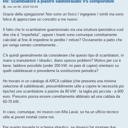
Re: Scambiatore a piastre saldobrasato VS componibile
M
mer ott 08, 2025 09:46
e
s
Grazie della spiegazione! Non sono un fisico / ingegnere / simili ma sono
s
felice di approcciare un concetto a me nuovo.
a
g
g
Il fatto che lo scambiatore guarnizionato sia una struttura iperstatica vuol
i
o
dire che è "imperfetta", oppure i tiranti sono comunque correttamente
calcolati al fine di impedirne le perdite / rotture? Ovviamente a patto che
poi venga serrato correttamente...
C'è quindi generalmente da considerare che questo tipo di scambiatori, in
mano a manutentori / idraulici, diano spesso problemi? Motivo per cui è
bene, laddove possibile (under 200 kW, mi pare di capire) orientarsi su
quelli saldobrasati e prevederne la sostituzione periodica?
Ho trovato in un catalogo di ARCA caldaie (che presenta una minima
selezione di saldobrasati, presumibilmente utile a coprire le necessità più
tipiche) uno scambiatore a piastre da 80 kW - la taglia più piccola - a 600
euro. Presumo possa essere correttamente abbinato ad una caldaia da
60-70 kW...
In caso, comunque, mi muovo con Alfa Laval, se ha un ufficio tecnico
utile ai poveri mortali come me.
Per quanto riguarda lo schema idraulico, se dovessi far montare due