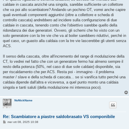
caldaie in cascata anziché una singola, sarebbe sufficiente un collettore
che va poi allo scambiatore? Andando un pochino OT, vorrei anche capire
quali eventuali componenti aggiuntivi (oltre a collettore e scheda di
controllo cascata) andrebbero ad incidere sulla configurazione di due
caldaie in cascata, tenendo conto che l'obiettivo sarebbe quello della
ridondanza dei due generatori. Ovvero, gli schemi che ho visto con un
solo generatore con la tre vie che va al boiler sarebbero riduttivi, perché in
quel caso, un guasto alla caldaia con la tre vie lascerebbe gli utenti senza
ACS.
Il senso della cascata, oltre all'incremento del range di modulazione della
CT, lo vedrei nel fatto che con un generatore fermo hai almeno sempre il
resto della potenza (50%, nel caso di due sole caldaie) disponibile, sia
per riscaldamento che per ACS. Resta poi - immagino - il problema
master / slave e della scheda di cascata... se si vanifica tutto perché una
caldaia dipende dall'altra e viceversa, a quel punto monto una caldaia
singola e tanti saluti (della modulazione mi interessa poco).
NoNickName
Re: Scambiatore a piastre saldobrasato VS componibile
M
mer ott 08, 2025 10:38
e
s