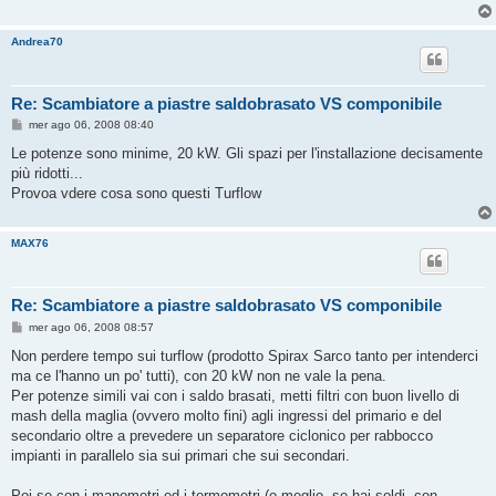
Andrea70
Re: Scambiatore a piastre saldobrasato VS componibile
M
mer ago 06, 2008 08:40
e
s
Le potenze sono minime, 20 kW. Gli spazi per l'installazione decisamente
s
più ridotti...
a
g
Provoa vdere cosa sono questi Turflow
g
i
o
MAX76
Re: Scambiatore a piastre saldobrasato VS componibile
M
mer ago 06, 2008 08:57
e
s
Non perdere tempo sui turflow (prodotto Spirax Sarco tanto per intenderci
s
ma ce l'hanno un po' tutti), con 20 kW non ne vale la pena.
a
g
Per potenze simili vai con i saldo brasati, metti filtri con buon livello di
g
mash della maglia (ovvero molto fini) agli ingressi del primario e del
i
o
secondario oltre a prevedere un separatore ciclonico per rabbocco
impianti in parallelo sia sui primari che sui secondari.
Poi se con i manometri ed i termometri (o meglio, se hai soldi, con