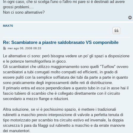
s
In ogni caso, che si scelga l'uno o l'altro mi pare si è destinati ad avere
s
grossi problemi....
a
g
Non ci sono alternative?
g
i
o
MAX76
Re: Scambiatore a piastre saldobrasato VS componibile
M
mer ago 06, 2008 08:33
e
s
Le alternative ci sono: però bisogna vedere un po' gli spazi a disposizione
s
e le potenze termofrigorifera in gioco.
a
g
Gli scambiatori che utilizzo maggiornamento sono quelli "Turflow" ovvero
g
scambiatori a tubi corrugati molto compatti ed efficienti, in grado di
i
o
essere puliti con la semplice soffiatura dei tubi da parte a parte in quanto
sono praticamente degli ingrossamenti delle reti di distribuzione.
Il primario entra ed esce perpendicolare a questo tubo in cui in asse hai il
fascio tubiero di scambio che è collegato direttamente con il circuito
secondario a mezzo flange e riduzioni.
Altra soluzione, se vi è pochissimo spazio, è mettere i tradizionali
rubinetti a maschio previo interposizione di valvole a perfetta tenuta di
tipo motorizzato per scambio tra circuito estivo ed invernale, la doppia
sicurezza ti para da filaggi sul rubinetto a maschio e da errate manovre
dei manutentori.