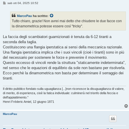
M
sab ott 04, 2025 10:52
e
s
s
MarcoPau
ha scritto:
a
g
Tutto chiaro, grazie! Non avrei mai detto che chiudere le due facce con
g
la dinamometrica potesse essere così "tricky".
i
o
La faccia degli scambiatori guarnizionati è tenuta da 6-12 tiranti a
seconda della taglia.
Costituiscono una flangia iperstatica ai sensi della meccanica razionale.
Una flangia iperstatica implica che i suoi vincoli (cioè i tiranti) sono in più
del necessario per sostenere le forze e prevenire il movimento.
Questo eccesso di vincoli rende la struttura "staticamente indeterminata",
nel senso che le equazioni di equilibrio da sole non bastano per risolverla.
Ecco perchè la dinamometrica non basta per determinare il serraggio dei
tiranti.
Il diritto pubblico fondato sulla uguaglianza [...]non riconosce la disuguaglianza di valore,
di merito, di esperienza, cioè la fatica individuale: culminerà nel trionfo della feccia e
dell'appiattimento.”
Henri Fréderic Amiel, 12 giugno 1871
MarcoPau