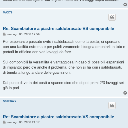
MAX76
Re: Scambiatore a piastre saldobrasato VS componibile
M
mar ago 05, 2008 17:56
e
s
Per esperianze passate evito i saldobrasati come la peste; si sporcano
s
con una facilità estrema e per pulirli veramente bisogna smontarli in toto e
a
g
portarli in officina con vari lavaggi da fare.
g
i
o
Sui componibili la versatilità è vantaggiosa in caso di possibili espansioni
di impianto; però c'è anche il problema, che non si ha con i saldobrasati,
di tenuta a lungo andare delle guarnizioni.
Dal punto di vista dei costi a spanne dico che dopo i primi 2/3 lavaggi sei
già in pari.
Andrea70
Re: Scambiatore a piastre saldobrasato VS componibile
M
mar ago 05, 2008 21:17
e