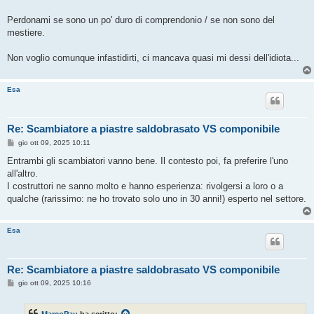
Perdonami se sono un po' duro di comprendonio / se non sono del
mestiere.
Non voglio comunque infastidirti, ci mancava quasi mi dessi dell'idiota...
Esa
Re: Scambiatore a piastre saldobrasato VS componibile
M
gio ott 09, 2025 10:11
e
s
Entrambi gli scambiatori vanno bene. Il contesto poi, fa preferire l'uno
s
all'altro.
a
g
I costruttori ne sanno molto e hanno esperienza: rivolgersi a loro o a
g
qualche (rarissimo: ne ho trovato solo uno in 30 anni!) esperto nel settore.
i
o
Esa
Re: Scambiatore a piastre saldobrasato VS componibile
M
gio ott 09, 2025 10:16
e
s
s