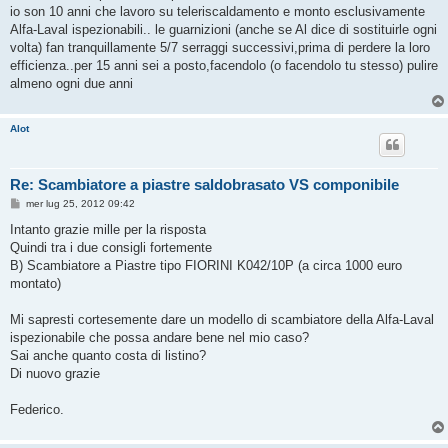
g
io son 10 anni che lavoro su teleriscaldamento e monto esclusivamente
i
o
Alfa-Laval ispezionabili.. le guarnizioni (anche se Al dice di sostituirle ogni
volta) fan tranquillamente 5/7 serraggi successivi,prima di perdere la loro
efficienza..per 15 anni sei a posto,facendolo (o facendolo tu stesso) pulire
almeno ogni due anni
Alot
Re: Scambiatore a piastre saldobrasato VS componibile
M
mer lug 25, 2012 09:42
e
s
Intanto grazie mille per la risposta
s
Quindi tra i due consigli fortemente
a
g
B) Scambiatore a Piastre tipo FIORINI K042/10P (a circa 1000 euro
g
montato)
i
o
Mi sapresti cortesemente dare un modello di scambiatore della Alfa-Laval
ispezionabile che possa andare bene nel mio caso?
Sai anche quanto costa di listino?
Di nuovo grazie
Federico.