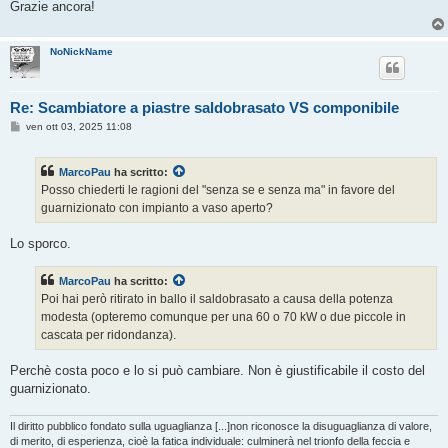
Grazie ancora!
NoNickName
Re: Scambiatore a piastre saldobrasato VS componibile
M
ven ott 03, 2025 11:08
e
s
s
MarcoPau
ha scritto:
a
g
Posso chiederti le ragioni del "senza se e senza ma" in favore del
g
guarnizionato con impianto a vaso aperto?
i
o
Lo sporco.
MarcoPau
ha scritto:
Poi hai però ritirato in ballo il saldobrasato a causa della potenza
modesta (opteremo comunque per una 60 o 70 kW o due piccole in
cascata per ridondanza).
Perchè costa poco e lo si può cambiare. Non è giustificabile il costo del
guarnizionato.
Il diritto pubblico fondato sulla uguaglianza [...]non riconosce la disuguaglianza di valore,
di merito, di esperienza, cioè la fatica individuale: culminerà nel trionfo della feccia e