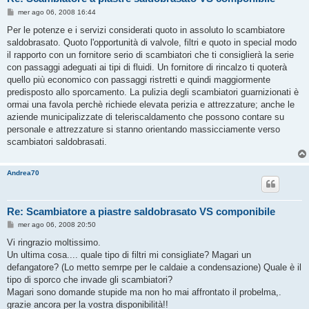
M
mer ago 06, 2008 16:44
e
s
Per le potenze e i servizi considerati quoto in assoluto lo scambiatore
s
saldobrasato. Quoto l'opportunità di valvole, filtri e quoto in special modo
a
g
il rapporto con un fornitore serio di scambiatori che ti consiglierà la serie
g
con passaggi adeguati ai tipi di fluidi. Un fornitore di rincalzo ti quoterà
i
o
quello più economico con passaggi ristretti e quindi maggiormente
predisposto allo sporcamento. La pulizia degli scambiatori guarnizionati è
ormai una favola perchè richiede elevata perizia e attrezzature; anche le
aziende municipalizzate di teleriscaldamento che possono contare su
personale e attrezzature si stanno orientando massicciamente verso
scambiatori saldobrasati.
Andrea70
Re: Scambiatore a piastre saldobrasato VS componibile
M
mer ago 06, 2008 20:50
e
s
Vi ringrazio moltissimo.
s
Un ultima cosa.... quale tipo di filtri mi consigliate? Magari un
a
g
defangatore? (Lo metto semrpe per le caldaie a condensazione) Quale è il
g
tipo di sporco che invade gli scambiatori?
i
o
Magari sono domande stupide ma non ho mai affrontato il probelma,.
grazie ancora per la vostra disponibilità!!