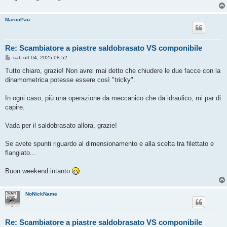
o
MarcoPau
Re: Scambiatore a piastre saldobrasato VS componibile
M
sab ott 04, 2025 08:52
e
s
Tutto chiaro, grazie! Non avrei mai detto che chiudere le due facce con la
s
dinamometrica potesse essere così "tricky".
a
g
g
In ogni caso, più una operazione da meccanico che da idraulico, mi par di
i
o
capire.
Vada per il saldobrasato allora, grazie!
Se avete spunti riguardo al dimensionamento e alla scelta tra filettato e
flangiato...
Buon weekend intanto
NoNickName
Re: Scambiatore a piastre saldobrasato VS componibile