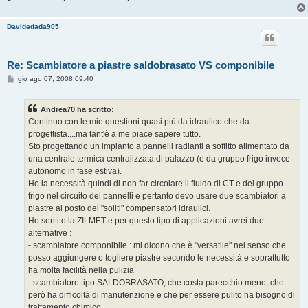
Davidedada905
Re: Scambiatore a piastre saldobrasato VS componibile
M
gio ago 07, 2008 09:40
e
s
s
Andrea70 ha scritto:
a
g
Continuo con le mie questioni quasi più da idraulico che da
g
progettista....ma tant'è a me piace sapere tutto.
i
o
Sto progettando un impianto a pannelli radianti a soffitto alimentato da
una centrale termica centralizzata di palazzo (e da gruppo frigo invece
autonomo in fase estiva).
Ho la necessità quindi di non far circolare il fluido di CT e del gruppo
frigo nel circuito dei pannelli e pertanto devo usare due scambiatori a
piastre al posto dei "soliti" compensatori idraulici.
Ho sentito la ZILMET e per questo tipo di applicazioni avrei due
alternative :
- scambiatore componibile : mi dicono che è "versatile" nel senso che
posso aggiungere o togliere piastre secondo le necessità e soprattutto
ha molta facilità nella pulizia
- scambiatore tipo SALDOBRASATO, che costa parecchio meno, che
però ha difficoltà di manutenzione e che per essere pulito ha bisogno di
trattamento chimico.