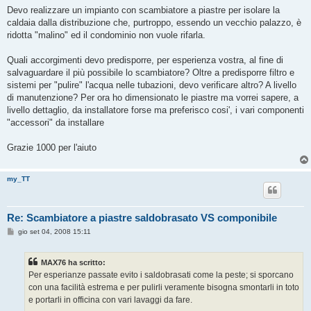
g
Devo realizzare un impianto con scambiatore a piastre per isolare la
g
caldaia dalla distribuzione che, purtroppo, essendo un vecchio palazzo, è
i
o
ridotta "malino" ed il condominio non vuole rifarla.
Quali accorgimenti devo predisporre, per esperienza vostra, al fine di
salvaguardare il più possibile lo scambiatore? Oltre a predisporre filtro e
sistemi per "pulire" l'acqua nelle tubazioni, devo verificare altro? A livello
di manutenzione? Per ora ho dimensionato le piastre ma vorrei sapere, a
livello dettaglio, da installatore forse ma preferisco cosi', i vari componenti
"accessori" da installare
Grazie 1000 per l'aiuto
my_TT
Re: Scambiatore a piastre saldobrasato VS componibile
M
gio set 04, 2008 15:11
e
s
s
MAX76 ha scritto:
a
g
Per esperianze passate evito i saldobrasati come la peste; si sporcano
g
con una facilità estrema e per pulirli veramente bisogna smontarli in toto
i
o
e portarli in officina con vari lavaggi da fare.