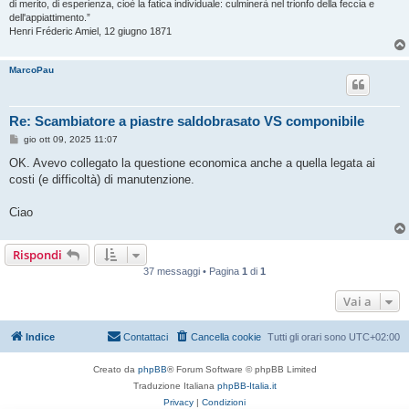
di merito, di esperienza, cioè la fatica individuale: culminerà nel trionfo della feccia e
dell'appiattimento.”
Henri Fréderic Amiel, 12 giugno 1871
MarcoPau
Re: Scambiatore a piastre saldobrasato VS componibile
M
gio ott 09, 2025 11:07
e
s
OK. Avevo collegato la questione economica anche a quella legata ai
s
costi (e difficoltà) di manutenzione.
a
g
g
Ciao
i
o
Rispondi
37 messaggi • Pagina
1
di
1
Vai a
Indice
Contattaci
Cancella cookie
Tutti gli orari sono
UTC+02:00
Creato da
phpBB
® Forum Software © phpBB Limited
Traduzione Italiana
phpBB-Italia.it
Privacy
|
Condizioni