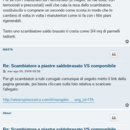
termostati e pressostati) vedi che cala la resa dello scambiatore,
sostituiscilo o comprane un secondo come scorta in modo che lo
cambino di volta in volta i manutentori come si fa con i filtri piani
rigenerabili.
Tanto uno scambiatore saldo brasato ti costa come 3/4 mq di pannelli
radianti.
MAX76
Re: Scambiatore a piastre saldobrasato VS componibile
M
mer ago 06, 2008 09:58
e
s
Per gli scambiatori a tubi corrugati comunque di seguito metto il link della
s
pagina generale, poi basta cliccare sulla foto relativa e scaricare
a
g
l'allegato:
g
i
o
http://www.spiraxsarco.com/it/navigatio ... ang_id=ITA
Abser
Re: Scambiatore a piastre saldobrasato VS componibile