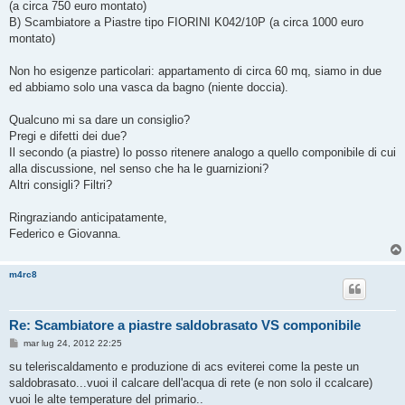
(a circa 750 euro montato)
B) Scambiatore a Piastre tipo FIORINI K042/10P (a circa 1000 euro
montato)
Non ho esigenze particolari: appartamento di circa 60 mq, siamo in due
ed abbiamo solo una vasca da bagno (niente doccia).
Qualcuno mi sa dare un consiglio?
Pregi e difetti dei due?
Il secondo (a piastre) lo posso ritenere analogo a quello componibile di cui
alla discussione, nel senso che ha le guarnizioni?
Altri consigli? Filtri?
Ringraziando anticipatamente,
Federico e Giovanna.
m4rc8
Re: Scambiatore a piastre saldobrasato VS componibile
M
mar lug 24, 2012 22:25
e
s
su teleriscaldamento e produzione di acs eviterei come la peste un
s
saldobrasato...vuoi il calcare dell'acqua di rete (e non solo il ccalcare)
a
g
vuoi le alte temperature del primario..