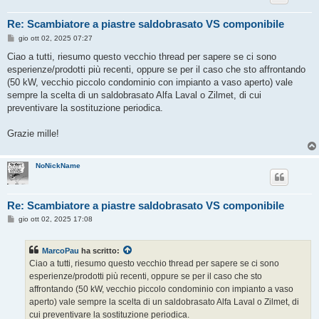
Re: Scambiatore a piastre saldobrasato VS componibile
M
gio ott 02, 2025 07:27
e
s
Ciao a tutti, riesumo questo vecchio thread per sapere se ci sono
s
esperienze/prodotti più recenti, oppure se per il caso che sto affrontando
a
g
(50 kW, vecchio piccolo condominio con impianto a vaso aperto) vale
g
sempre la scelta di un saldobrasato Alfa Laval o Zilmet, di cui
i
o
preventivare la sostituzione periodica.
Grazie mille!
NoNickName
Re: Scambiatore a piastre saldobrasato VS componibile
M
gio ott 02, 2025 17:08
e
s
s
MarcoPau
ha scritto:
a
g
Ciao a tutti, riesumo questo vecchio thread per sapere se ci sono
g
esperienze/prodotti più recenti, oppure se per il caso che sto
i
o
affrontando (50 kW, vecchio piccolo condominio con impianto a vaso
aperto) vale sempre la scelta di un saldobrasato Alfa Laval o Zilmet, di
cui preventivare la sostituzione periodica.