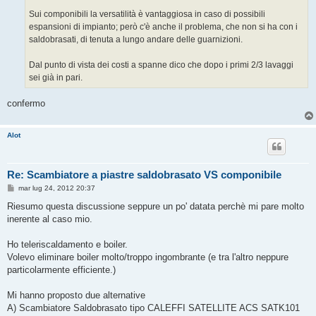
Sui componibili la versatilità è vantaggiosa in caso di possibili
espansioni di impianto; però c'è anche il problema, che non si ha con i
saldobrasati, di tenuta a lungo andare delle guarnizioni.
Dal punto di vista dei costi a spanne dico che dopo i primi 2/3 lavaggi
sei già in pari.
confermo
Alot
Re: Scambiatore a piastre saldobrasato VS componibile
M
mar lug 24, 2012 20:37
e
s
Riesumo questa discussione seppure un po' datata perchè mi pare molto
s
inerente al caso mio.
a
g
g
Ho teleriscaldamento e boiler.
i
o
Volevo eliminare boiler molto/troppo ingombrante (e tra l'altro neppure
particolarmente efficiente.)
Mi hanno proposto due alternative
A) Scambiatore Saldobrasato tipo CALEFFI SATELLITE ACS SATK101