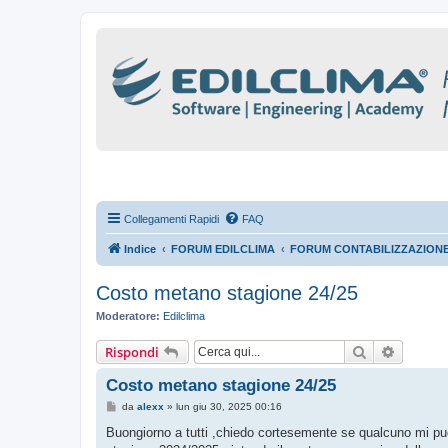
Collegamenti Rapidi
FAQ
Indice
FORUM EDILCLIMA
FORUM CONTABILIZZAZION
Costo metano stagione 24/25
Moderatore:
Edilclima
Cerca
Ricerca
Rispondi
Costo metano stagione 24/25
M
da
alexx
»
lun giu 30, 2025 00:16
e
s
Buongiorno a tutti ,chiedo cortesemente se qualcuno mi può
s