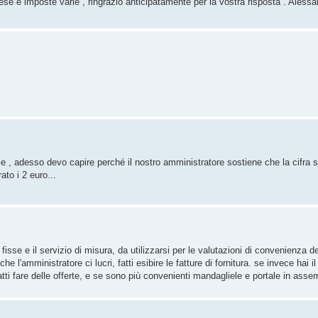
se e imposte varie , ringrazio anticipatamente per la vostra risposta . Alessa
le , adesso devo capire perché il nostro amministratore sostiene che la cifra 
ato i 2 euro...
isse e il servizio di misura, da utilizzarsi per le valutazioni di convenienza de
he l'amministratore ci lucri, fatti esibire le fatture di fornitura. se invece hai 
tti fare delle offerte, e se sono più convenienti mandagliele e portale in asse