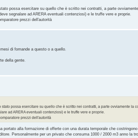
stato possa esercitare su quello che è scritto nei contratti, a parte ovviamente
i deve segnalare ad ARERA eventuali contenziosi) e le truffe vere e proprie.
mparatore prezzi dell'autorità
 mesi di fomande a questo o a quello.
te della gente.
o stato possa esercitare su quello che è scritto nei contratti, a parte ovviamente la 
alare ad ARERA eventuali contenziosi) e le truffe vere e proprie.
comparatore prezzi dell'autorità
ha portato alla formazione di offerte con una durata temporale che costringon
venditore. Personalmente per un privato che consuma 1000 / 2000 m3 anno la t