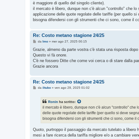
è maggiore di quello del singolo cliente).
il mercato è libero, dunque non c'è alcun "controllo" che lo 
applicazione delle quote regolate delle tariffe (per quello s
bisogna difendersi con gli strumenti che ci sono, come il co
Re: Costo metano stagione 24/25
M
da
Imo
»
mer ago 27, 2025 00:15
e
s
Grazie, almeno da parte vostra c'è stata una risposta dopo
s
Questo vi fà onore.
a
g
C'è ne fossero Ditte che come voi cerca o di stare dalla par
g
Grazie ancora
i
o
Re: Costo metano stagione 24/25
M
da
iltubo
»
ven ago 29, 2025 01:02
e
s
s
Ronin
ha scritto:
a
g
il mercato è libero, dunque non c'è alcun "controllo" che l
g
delle quote regolate delle tariffe (per quello si deve segn
i
o
bisogna difendersi con gli strumenti che ci sono, come il 
Quoto, purtroppo il passaggio da mercato tutelato a libero 
mesi a fare ricerca della tariffa migliore e/o a cambiare 