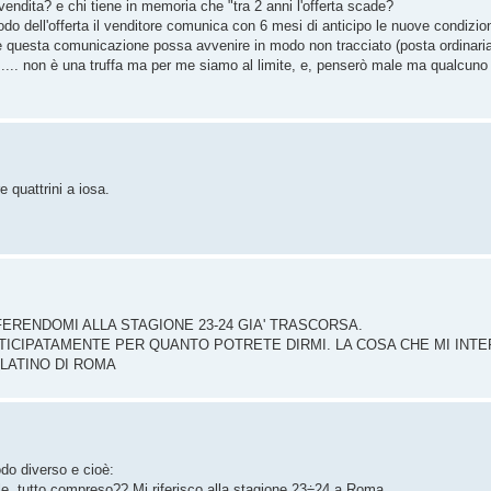
endita? e chi tiene in memoria che "tra 2 anni l'offerta scade?
iodo dell'offerta il venditore comunica con 6 mesi di anticipo le nuove condizi
he questa comunicazione possa avvenire in modo non tracciato (posta ordinaria)
 ...... non è una truffa ma per me siamo al limite, e, penserò male ma qualcun
 quattrini a iosa.
FERENDOMI ALLA STAGIONE 23-24 GIA' TRASCORSA.
NTICIPATAMENTE PER QUANTO POTRETE DIRMI. LA COSA CHE MI INT
LATINO DI ROMA
do diverso e cioè:
le, tutto compreso?? Mi riferisco alla stagione 23÷24 a Roma.