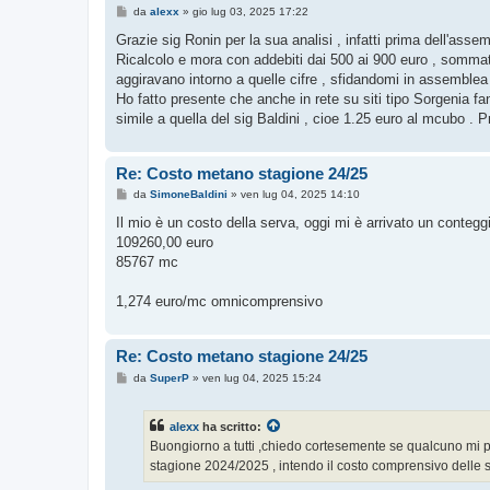
M
da
alexx
»
gio lug 03, 2025 17:22
e
s
Grazie sig Ronin per la sua analisi , infatti prima dell'asse
s
Ricalcolo e mora con addebiti dai 500 ai 900 euro , sommat
a
g
aggiravano intorno a quelle cifre , sfidandomi in assemblea d
g
Ho fatto presente che anche in rete su siti tipo Sorgenia fa
i
o
simile a quella del sig Baldini , cioe 1.25 euro al mcubo . P
Re: Costo metano stagione 24/25
M
da
SimoneBaldini
»
ven lug 04, 2025 14:10
e
s
Il mio è un costo della serva, oggi mi è arrivato un conteg
s
109260,00 euro
a
g
85767 mc
g
i
o
1,274 euro/mc omnicomprensivo
Re: Costo metano stagione 24/25
M
da
SuperP
»
ven lug 04, 2025 15:24
e
s
s
alexx
ha scritto:
a
g
Buongiorno a tutti ,chiedo cortesemente se qualcuno mi p
g
stagione 2024/2025 , intendo il costo comprensivo delle s
i
o