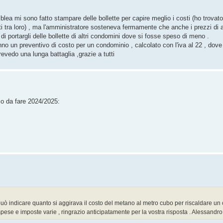
mblea mi sono fatto stampare delle bollette per capire meglio i costi (ho trovat
i tra loro) , ma l'amministratore sosteneva fermamente che anche i prezzi di 
i portargli delle bollette di altri condomini dove si fosse speso di meno .
nno un preventivo di costo per un condominio , calcolato con l'iva al 22 , dov
revedo una lunga battaglia ,grazie a tutti
gio da fare 2024/2025:
uò indicare quanto si aggirava il costo del metano al metro cubo per riscaldare un
pese e imposte varie , ringrazio anticipatamente per la vostra risposta . Alessandro