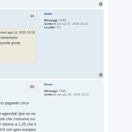
T
o
p
iltubo
Messaggi:
1033
Iscritto il:
lun lug 07, 2008 16:22
Località:
CO
dom ago 24, 2025 16:18
 lamentarsi.
 questa gente.
T
o
p
Ronin
Messaggi:
7240
Iscritto il:
sab giu 20, 2009 12:57
amo pagando circa
r-agevolati (poi se ne
atore che consuma sui
i intorno a 1,15 che è
i Sm3 con gara europea