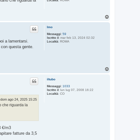
tano che riguarda la
Località:
ROMA
T
o
p
Imo
Messaggi:
59
Iscritto il:
mar feb 13, 2024 02:32
oi a lamentarsi.
Località:
ROMA
e con questa gente.
T
o
p
iltubo
Messaggi:
1033
Iscritto il:
lun lug 07, 2008 16:22
Località:
CO
dom ago 24, 2025 15:25
o che riguarda la
,3 €/m3
apitare fatture da 3,5