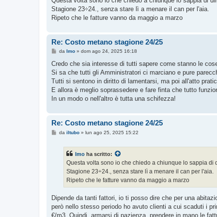
Questa volta sono io che chiedo a chiunque lo sappia di di
s
Stagione 23÷24., senza stare lì a menare il can per l'aia.
a
g
Ripeto che le fatture vanno da maggio a marzo
g
i
o
Re: Costo metano stagione 24/25
M
da
Imo
»
dom ago 24, 2025 16:18
e
s
Credo che sia interesse di tutti sapere come stanno le cos
s
Si sa che tutti gli Amministratori ci marciano e pure parec
a
g
Tutti si sentono in diritto di lamentarsi, ma poi all'atto pra
g
E allora è meglio soprassedere e fare finta che tutto funzi
i
o
In un modo o nell'altro è tutta una schifezza!
Re: Costo metano stagione 24/25
M
da
iltubo
»
lun ago 25, 2025 15:22
e
s
s
Imo
ha scritto:
a
g
Questa volta sono io che chiedo a chiunque lo sappia di d
g
Stagione 23÷24., senza stare lì a menare il can per l'aia.
i
o
Ripeto che le fatture vanno da maggio a marzo
Dipende da tanti fattori, io ti posso dire che per una abita
però nello stesso periodo ho avuto clienti a cui scaduti i pri
€/m3. Quindi, armarsi di pazienza, prendere in mano le fattu