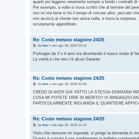
quanti poi leggono veramente sempre a fondo i contratti di v
Per esempio, a volte si trova scritto che al termine del per
non mi sta bene io ho il tempo di cercare altro, peccato c
mio avviso) al cliente non arriva nulla, e trova la sorpresa
sicuramente approfittato.
Re: Costo metano stagione 24/25
M
da
Imo
»
ven ago 29, 2025 20:12
e
s
Purtroppo da 3 o 4 anni sta diventando il nuovo modo di fare
s
La verità è che non c'è alcun Garante
a
g
g
i
o
Re: Costo metano stagione 24/25
M
da
Imo
»
ven ago 29, 2025 22:02
e
s
CREDO DI AVER GIA' FATTO LA STESSA DOMANDA RI
s
COSA MI POTETE DIRE IN MERITO? VI RINGRAZIO A
a
g
PARTICOLARMENTE RIGUARDA IL QUARTIERE APPIO-
g
i
o
Re: Costo metano stagione 24/25
M
da
Imo
»
sab ago 30, 2025 11:24
e
s
Visto che nessuno mi risponde, vi pongo la domanda in mo
s
Quanto è costato il gas mediamente in bolletta condominia