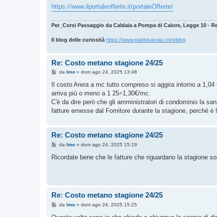
https://www.ilportaleofferte.it/portaleOfferte/
Per_Corsi Passaggio da Caldaia a Pompa di Calore, Legge 10 - Req
Il blog delle curiosità
https://www.paolosavoia.com/blog
Re: Costo metano stagione 24/25
M
da
Imo
»
dom ago 24, 2025 13:48
e
s
Il costo Arera a mc tutto compreso si aggira intorno a 1,04
s
arriva più o meno a 1 25÷1,30€/mc.
a
g
C'è da dire però che gli amministratori di condominio la san
g
fatture emesse dal Fornitore durante la stagione, perché è l'
i
o
Re: Costo metano stagione 24/25
M
da
Imo
»
dom ago 24, 2025 15:19
e
s
Ricordate bene che le fatture che riguardano la stagione s
s
a
g
g
i
o
Re: Costo metano stagione 24/25
M
da
Imo
»
dom ago 24, 2025 15:25
e
s