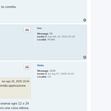
 la corretta
T
o
p
Imo
Messaggi:
59
Iscritto il:
mar feb 13, 2024 02:32
Località:
ROMA
T
o
p
iltubo
Messaggi:
1033
Iscritto il:
lun lug 07, 2008 16:22
Località:
CO
lun ago 25, 2025 19:04
corretta applicazione
o oramai ogni 12 o 24
rovo una cosa odiosa,