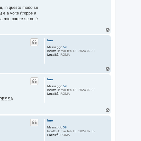
oni, in questo modo se
 e a volte (troppe a
o a mio parere se ne è
T
o
p
Imo
Messaggi:
59
Iscritto il:
mar feb 13, 2024 02:32
Località:
ROMA
T
o
p
Imo
Messaggi:
59
Iscritto il:
mar feb 13, 2024 02:32
Località:
ROMA
ERESSA
T
o
p
Imo
Messaggi:
59
Iscritto il:
mar feb 13, 2024 02:32
Località:
ROMA