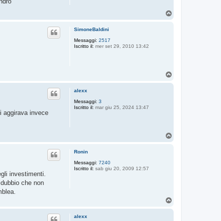
ndro
T
o
p
SimoneBaldini
Messaggi:
2517
Iscritto il:
mer set 29, 2010 13:42
T
o
p
alexx
Messaggi:
3
Iscritto il:
mar giu 25, 2024 13:47
si aggirava invece
T
o
p
Ronin
Messaggi:
7240
Iscritto il:
sab giu 20, 2009 12:57
gli investimenti.
il dubbio che non
mblea.
T
o
p
alexx