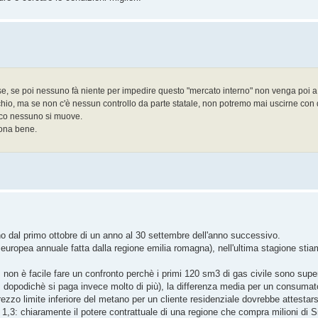
se, se poi nessuno fà niente per impedire questo "mercato interno" non venga poi a
cchio, ma se non c'è nessun controllo da parte statale, non potremo mai uscirne con
atico nessuno si muove.
iona bene.
no dal primo ottobre di un anno al 30 settembre dell'anno successivo.
 europea annuale fatta dalla regione emilia romagna), nell'ultima stagione sti
 non è facile fare un confronto perchè i primi 120 sm3 di gas civile sono supe
e, dopodichè si paga invece molto di più), la differenza media per un consum
zo limite inferiore del metano per un cliente residenziale dovrebbe attestars
,2 e 1,3: chiaramente il potere contrattuale di una regione che compra milioni d