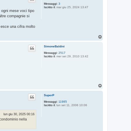
Messaggi:
3
Iscritto il:
mar giu 25, 2024 13:47
o ogni mese voci tipo
altre compagnie si
e esce una cifra molto
T
o
p
SimoneBaldini
Messaggi:
2517
Iscritto il:
mer set 29, 2010 13:42
T
o
p
SuperP
Messaggi:
11985
Iscritto il:
lun set 11, 2006 10:06
lun giu 30, 2025 00:16
 condominio nella