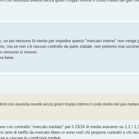
rmi con assoluta onestà senza girarci troppo intorno il costo medio del gas me
e, se poi nessuno fà niente per impedire questo "mercato interno" non venga p
chio, ma se non c'è nessun controllo da parte statale, non potremo mai uscirn
tico nessuno si muove.
ona bene.
irmi con assoluta onestà senza girarci troppo intorno il costo medio del gas metan
zione con contratto "mercato tutelato" per il 23/24 di media eravamo su 1,2 / 1
mi anni di tariffa da mercato libero si sono visti chi proporre contratti e chi rec
re e cercare le condizioni migliori.