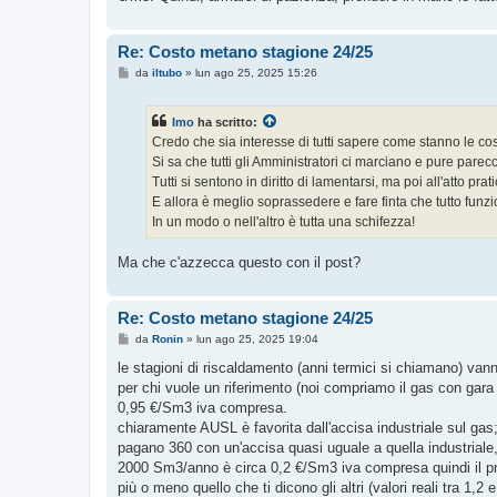
Re: Costo metano stagione 24/25
M
da
iltubo
»
lun ago 25, 2025 15:26
e
s
s
Imo
ha scritto:
a
g
Credo che sia interesse di tutti sapere come stanno le co
g
Si sa che tutti gli Amministratori ci marciano e pure pare
i
o
Tutti si sentono in diritto di lamentarsi, ma poi all'atto pr
E allora è meglio soprassedere e fare finta che tutto funz
In un modo o nell'altro è tutta una schifezza!
Ma che c'azzecca questo con il post?
Re: Costo metano stagione 24/25
M
da
Ronin
»
lun ago 25, 2025 19:04
e
s
le stagioni di riscaldamento (anni termici si chiamano) van
s
per chi vuole un riferimento (noi compriamo il gas con gara
a
g
0,95 €/Sm3 iva compresa.
g
chiaramente AUSL è favorita dall'accisa industriale sul gas;
i
o
pagano 360 con un'accisa quasi uguale a quella industrial
2000 Sm3/anno è circa 0,2 €/Sm3 iva compresa quindi il prez
più o meno quello che ti dicono gli altri (valori reali tra 1