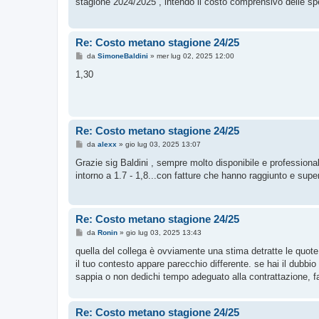
stagione 2024/2025 , intendo il costo comprensivo delle spe
a
g
g
i
o
Re: Costo metano stagione 24/25
M
da
SimoneBaldini
»
mer lug 02, 2025 12:00
e
s
1,30
s
a
g
g
i
o
Re: Costo metano stagione 24/25
M
da
alexx
»
gio lug 03, 2025 13:07
e
s
Grazie sig Baldini , sempre molto disponibile e professiona
s
intorno a 1.7 - 1,8...con fatture che hanno raggiunto e super
a
g
g
i
o
Re: Costo metano stagione 24/25
M
da
Ronin
»
gio lug 03, 2025 13:43
e
s
quella del collega è ovviamente una stima detratte le quote f
s
il tuo contesto appare parecchio differente. se hai il dubbio c
a
g
sappia o non dedichi tempo adeguato alla contrattazione, fa
g
i
o
Re: Costo metano stagione 24/25