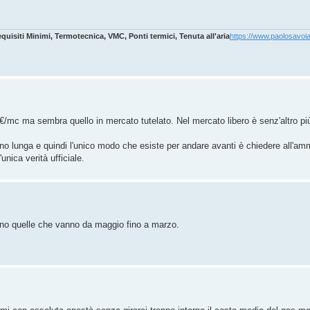
uisiti Minimi, Termotecnica, VMC, Ponti termici, Tenuta all'aria
https://www.paolosavoi
 €/mc ma sembra quello in mercato tutelato. Nel mercato libero è senz'altro pi
no lunga e quindi l'unico modo che esiste per andare avanti è chiedere all'ammi
unica verità ufficiale.
ono quelle che vanno da maggio fino a marzo.