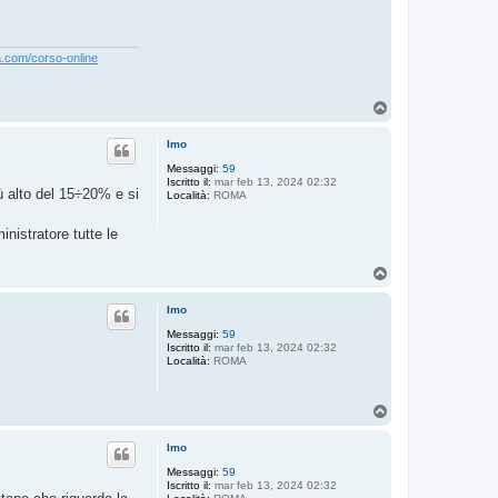
a.com/corso-online
T
o
p
Imo
Messaggi:
59
Iscritto il:
mar feb 13, 2024 02:32
ù alto del 15÷20% e si
Località:
ROMA
nistratore tutte le
T
o
p
Imo
Messaggi:
59
Iscritto il:
mar feb 13, 2024 02:32
Località:
ROMA
T
o
p
Imo
Messaggi:
59
Iscritto il:
mar feb 13, 2024 02:32