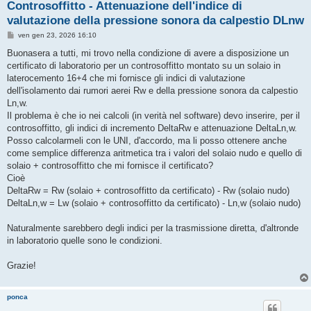
Controsoffitto - Attenuazione dell'indice di
valutazione della pressione sonora da calpestio DLnw
M
ven gen 23, 2026 16:10
e
s
Buonasera a tutti, mi trovo nella condizione di avere a disposizione un
s
certificato di laboratorio per un controsoffitto montato su un solaio in
a
g
laterocemento 16+4 che mi fornisce gli indici di valutazione
g
dell'isolamento dai rumori aerei Rw e della pressione sonora da calpestio
i
o
Ln,w.
Il problema è che io nei calcoli (in verità nel software) devo inserire, per il
controsoffitto, gli indici di incremento DeltaRw e attenuazione DeltaLn,w.
Posso calcolarmeli con le UNI, d'accordo, ma li posso ottenere anche
come semplice differenza aritmetica tra i valori del solaio nudo e quello di
solaio + controsoffitto che mi fornisce il certificato?
Cioè
DeltaRw = Rw (solaio + controsoffitto da certificato) - Rw (solaio nudo)
DeltaLn,w = Lw (solaio + controsoffitto da certificato) - Ln,w (solaio nudo)
Naturalmente sarebbero degli indici per la trasmissione diretta, d'altronde
in laboratorio quelle sono le condizioni.
Grazie!
ponca