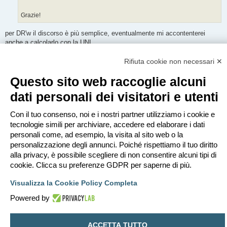
Grazie!
per DR'w il discorso è più semplice, eventualmente mi accontenterei
anche a calcolarlo con la UNI
per DLn'w invece penso che fare la differenza i 2 valori di L'nw sia un
procedimento molto rischioso in quanto l'attenuazione del calpestio
Rifiuta cookie non necessari ✕
mediante controsoffitto è sempre limitata e chi certifica valori molto buoni
Questo sito web raccoglie alcuni
lo fa spesso ricorrendo a dei "trucchi" che possono trarre in inganno
dati personali dei visitatori e utenti
la norma ti consente il calcolo di DL'nw di un controsoffitto? a memoria
non lo ricordavo..
Con il tuo consenso, noi e i nostri partner utilizziamo i cookie e
io penso che ti convenga richiedere le certificazioni al fornitore e vedere
tecnologie simili per archiviare, accedere ed elaborare i dati
che prove hanno fatto, se sono valori molto buoni li esaminerei con molta
cautela (soprattutto se non hai un pavimento galleggiante e stai cercando
personali come, ad esempio, la visita al sito web o la
di riqualificare il solaio con un semplice controsoffitto)
personalizzazione degli annunci. Poiché rispettiamo il tuo diritto
alla privacy, è possibile scegliere di non consentire alcuni tipi di
cookie. Clicca su preferenze GDPR per saperne di più.
Rispondi
2 messaggi • Pagina
1
di
1
Visualizza la Cookie Policy Completa
Vai a
Powered by
Indice
Contattaci
Cancella cookie
Tutti gli orari sono
UTC+02:00
ACCETTA TUTTO