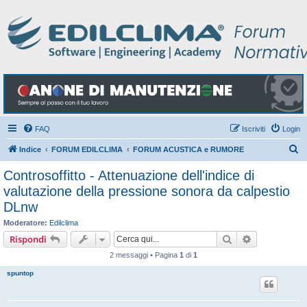
FAQ
Iscriviti
Login
C
Indice
FORUM EDILCLIMA
FORUM ACUSTICA e RUMORE
e
Controsoffitto - Attenuazione dell'indice di
r
valutazione della pressione sonora da calpestio
c
DLnw
a
Moderatore:
Edilclima
Cerca
Ricerca avan
Rispondi
2 messaggi • Pagina
1
di
1
spuntop