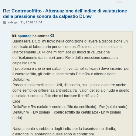
Re: Controsoffitto - Attenuazione dell'indice di valutazione
della pressione sonora da calpestio DLnw
M
sab gen 31, 2026 16:54
e
s
s
spuntop
ha scritto:
a
g
Buonasera a tutti, mi trovo nella condizione di avere a disposizione un
g
certificato di laboratorio per un controsoffitto montato su un solaio in
i
o
laterocemento 16+4 che mi fornisce gli indici di valutazione
dell'isolamento dai rumori aerei Rw e della pressione sonora da
calpestio Ln,w.
Il problema è che io nei calcoli (in verità nel software) devo inserire, per
il controsoffitto, gli indici di incremento DeltaRw e attenuazione
DeltaLn,w.
Posso calcolarmeli con le UNI, d'accordo, ma li posso ottenere anche
come semplice differenza aritmetica tra i valori del solaio nudo e quello
di solaio + controsoffitto che mi fornisce il certificato?
Cioè
DeltaRw = Rw (solaio + controsoffitto da certificato) - Rw (solaio nudo)
DeltaLn,w = Lw (solaio + controsoffitto da certificato) - Ln,w (solaio
nudo)
Naturalmente sarebbero degli indici per la trasmissione diretta,
d'altronde in laboratorio quelle sono le condizioni.