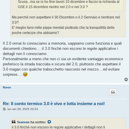
o
Scusa...ma se io ho fine lavori 10 dicembre e faccio la richiesta al
GSE il 15 dicembre rientro nel 2.0 o nel 3.0 ?
Ma perchè non aspettare il 30 Dicembre o il 2 Gennaio e rientrare nel
3.0?
E' meglio farsi mille pippe mentali piuttosto che la tranquillità delle
poche certezze che abbiamo?
Il 2.0 ormai lo conosciamo a memoria, sappiamo come funziona e quali
documenti chiedono.....il 3.0 finchè non escono le regole applicative i
dettagli non li conosciamo.
Personalmente a meno che non ci sia un evidente vantaggio economico
preferisco la strada tracciata e sicura del 2.0, piuttosto che aspettare il
3.0 magari con qualche trabocchetto nascosto nel mezzo....ed evitare
sorprese....
Ronin
Re: Il conto termico 3.0 è vivo e lotta insieme a noi!
M
lun set 29, 2025 20:24
e
s
s
Seamew
ha scritto:
a
g
il 3.0 finchè non escono le regole applicative i dettagli non li