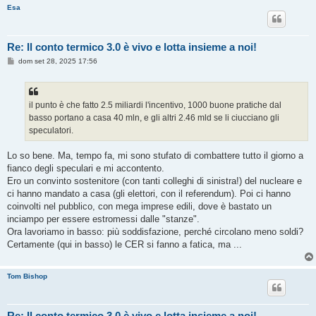
Esa
Re: Il conto termico 3.0 è vivo e lotta insieme a noi!
M
dom set 28, 2025 17:56
e
s
s
a
g
il punto è che fatto 2.5 miliardi l'incentivo, 1000 buone pratiche dal
g
basso portano a casa 40 mln, e gli altri 2.46 mld se li ciucciano gli
i
o
speculatori.
Lo so bene. Ma, tempo fa, mi sono stufato di combattere tutto il giorno a
fianco degli speculari e mi accontento.
Ero un convinto sostenitore (con tanti colleghi di sinistra!) del nucleare e
ci hanno mandato a casa (gli elettori, con il referendum). Poi ci hanno
coinvolti nel pubblico, con mega imprese edili, dove è bastato un
inciampo per essere estromessi dalle "stanze".
Ora lavoriamo in basso: più soddisfazione, perché circolano meno soldi?
Certamente (qui in basso) le CER si fanno a fatica, ma ...
Tom Bishop
Re: Il conto termico 3.0 è vivo e lotta insieme a noi!