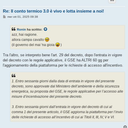
Re: Il conto termico 3.0 è vivo e lotta insieme a noi!
M
mer ott 01, 2025 09:38
e
s
s
Ronin
ha scritto:
a
g
azz, hai ragione.
g
allora campa cavallo
i
o
(il governo del mai 'na gioia
)
Tra l'altro, se interpreto bene l'art. 29 del decreto, dopo l'entrata in vigore
del decreto con le regole applicative, il GSE ha ALTRI 60 gg per
l'aggiornamento della piattaforma per le richieste di accesso all'incentivo.
1. Entro sessanta giorni dalla data di entrata in vigore del presente
decreto, sono approvate dal Ministero dell’ambiente e della sicurezza
energetica, su proposta del GSE, le regole applicative per l’accesso alle
misure d’incentivazione del presente decreto.
3. Entro sessanta giorni dall’entrata in vigore del decreto di cui al
comma 1 del presente articolo, il GSE aggiorna la piattaforma per l’invio
delle richieste di accesso all’incentivo di cui ai Titoli II, III, IV, V e VI.