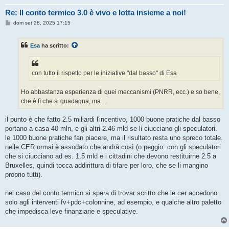
Re: Il conto termico 3.0 è vivo e lotta insieme a noi!
M
dom set 28, 2025 17:15
e
s
s
Esa
ha scritto:
a
g
g
i
o
con tutto il rispetto per le iniziative "dal basso" di Esa
Ho abbastanza esperienza di quei meccanismi (PNRR, ecc.) e so bene,
che è lì che si guadagna, ma ...
il punto è che fatto 2.5 miliardi l'incentivo, 1000 buone pratiche dal basso
portano a casa 40 mln, e gli altri 2.46 mld se li ciucciano gli speculatori.
le 1000 buone pratiche fan piacere, ma il risultato resta uno spreco totale.
nelle CER ormai è assodato che andrà così (o peggio: con gli speculatori
che si ciucciano ad es. 1.5 mld e i cittadini che devono restituirne 2.5 a
Bruxelles, quindi tocca addirittura di tifare per loro, che se li mangino
proprio tutti).
nel caso del conto termico si spera di trovar scritto che le cer accedono
solo agli interventi fv+pdc+colonnine, ad esempio, e qualche altro paletto
che impedisca leve finanziarie e speculative.