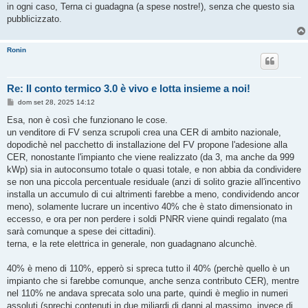
in ogni caso, Terna ci guadagna (a spese nostre!), senza che questo sia
pubblicizzato.
Ronin
Re: Il conto termico 3.0 è vivo e lotta insieme a noi!
M
dom set 28, 2025 14:12
e
s
Esa, non è così che funzionano le cose.
s
un venditore di FV senza scrupoli crea una CER di ambito nazionale,
a
g
dopodichè nel pacchetto di installazione del FV propone l'adesione alla
g
CER, nonostante l'impianto che viene realizzato (da 3, ma anche da 999
i
o
kWp) sia in autoconsumo totale o quasi totale, e non abbia da condividere
se non una piccola percentuale residuale (anzi di solito grazie all'incentivo
installa un accumulo di cui altrimenti farebbe a meno, condividendo ancor
meno), solamente lucrare un incentivo 40% che è stato dimensionato in
eccesso, e ora per non perdere i soldi PNRR viene quindi regalato (ma
sarà comunque a spese dei cittadini).
terna, e la rete elettrica in generale, non guadagnano alcunchè.
40% è meno di 110%, epperò si spreca tutto il 40% (perchè quello è un
impianto che si farebbe comunque, anche senza contributo CER), mentre
nel 110% ne andava sprecata solo una parte, quindi è meglio in numeri
assoluti (sprechi contenuti in due miliardi di danni al massimo, invece di