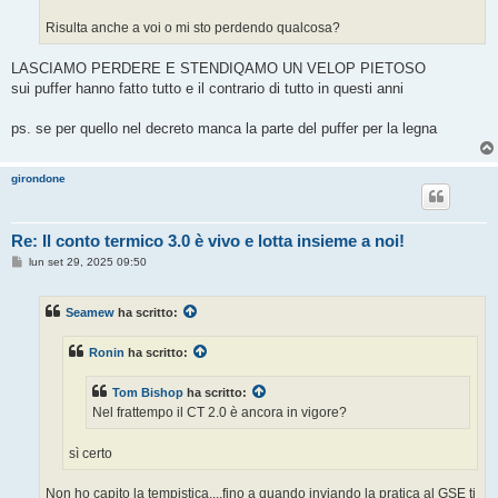
Risulta anche a voi o mi sto perdendo qualcosa?
LASCIAMO PERDERE E STENDIQAMO UN VELOP PIETOSO
sui puffer hanno fatto tutto e il contrario di tutto in questi anni
ps. se per quello nel decreto manca la parte del puffer per la legna
girondone
Re: Il conto termico 3.0 è vivo e lotta insieme a noi!
M
lun set 29, 2025 09:50
e
s
s
Seamew
ha scritto:
a
g
g
Ronin
ha scritto:
i
o
Tom Bishop
ha scritto:
Nel frattempo il CT 2.0 è ancora in vigore?
sì certo
Non ho capito la tempistica....fino a quando inviando la pratica al GSE ti