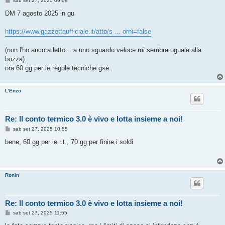
sab set 27, 2025 09:08
e
s
DM 7 agosto 2025 in gu
s
a
g
https://www.gazzettaufficiale.it/atto/s ... orni=false
g
i
o
(non l'ho ancora letto... a uno sguardo veloce mi sembra uguale alla
bozza).
ora 60 gg per le regole tecniche gse.
L'Enzo
Re: Il conto termico 3.0 è vivo e lotta insieme a noi!
M
sab set 27, 2025 10:55
e
s
bene, 60 gg per le r.t., 70 gg per finire i soldi
s
a
g
g
i
Ronin
o
Re: Il conto termico 3.0 è vivo e lotta insieme a noi!
M
sab set 27, 2025 11:55
e
s