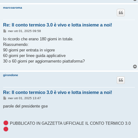
marcoaroma
Re: Il conto termico 3.0 è vivo e lotta insieme a noi!
M
mer ott 01, 2025 09:58
e
s
Io ricordo che erano 180 giorni in totale.
s
Riassumendo:
a
g
90 giorni per entrata in vigore
g
60 giorni per linee guida applicative
i
o
30 o 60 giorni per aggiornamento piattaforma?
girondone
Re: Il conto termico 3.0 è vivo e lotta insieme a noi!
M
mer ott 01, 2025 13:47
e
s
parole del presidente gse
s
a
g
g
PUBBLICATO IN GAZZETTA UFFICIALE IL CONTO TERMICO 3.0
i
o