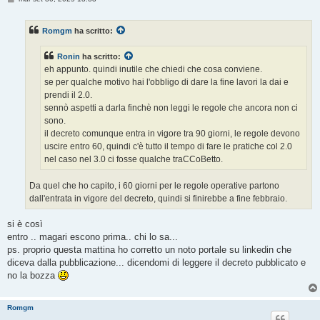
e
s
s
Romgm
ha scritto:
a
g
g
Ronin
ha scritto:
i
o
eh appunto. quindi inutile che chiedi che cosa conviene.
se per qualche motivo hai l'obbligo di dare la fine lavori la dai e
prendi il 2.0.
sennò aspetti a darla finchè non leggi le regole che ancora non ci
sono.
il decreto comunque entra in vigore tra 90 giorni, le regole devono
uscire entro 60, quindi c'è tutto il tempo di fare le pratiche col 2.0
nel caso nel 3.0 ci fosse qualche traCCoBetto.
Da quel che ho capito, i 60 giorni per le regole operative partono
dall'entrata in vigore del decreto, quindi si finirebbe a fine febbraio.
si è così
entro .. magari escono prima.. chi lo sa...
ps. proprio questa mattina ho corretto un noto portale su linkedin che
diceva dalla pubblicazione... dicendomi di leggere il decreto pubblicato e
no la bozza
Romgm