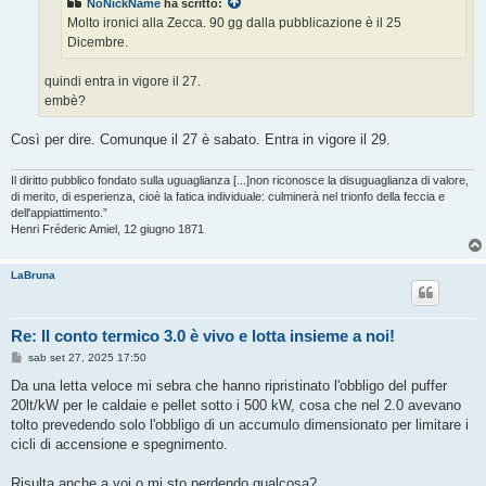
NoNickName
ha scritto:
i
o
Molto ironici alla Zecca. 90 gg dalla pubblicazione è il 25
Dicembre.
quindi entra in vigore il 27.
embè?
Così per dire. Comunque il 27 è sabato. Entra in vigore il 29.
Il diritto pubblico fondato sulla uguaglianza [...]non riconosce la disuguaglianza di valore,
di merito, di esperienza, cioè la fatica individuale: culminerà nel trionfo della feccia e
dell'appiattimento.”
Henri Fréderic Amiel, 12 giugno 1871
LaBruna
Re: Il conto termico 3.0 è vivo e lotta insieme a noi!
M
sab set 27, 2025 17:50
e
s
Da una letta veloce mi sebra che hanno ripristinato l'obbligo del puffer
s
20lt/kW per le caldaie e pellet sotto i 500 kW, cosa che nel 2.0 avevano
a
g
tolto prevedendo solo l'obbligo di un accumulo dimensionato per limitare i
g
cicli di accensione e spegnimento.
i
o
Risulta anche a voi o mi sto perdendo qualcosa?