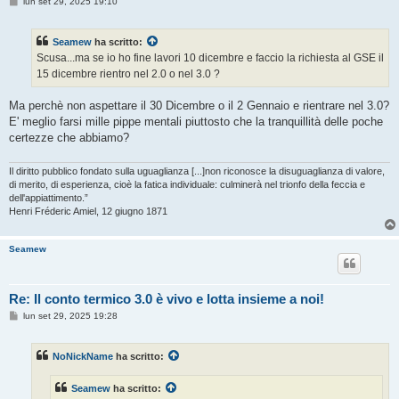
M
lun set 29, 2025 19:10
e
s
s
Seamew
ha scritto:
a
g
Scusa...ma se io ho fine lavori 10 dicembre e faccio la richiesta al GSE il
g
15 dicembre rientro nel 2.0 o nel 3.0 ?
i
o
Ma perchè non aspettare il 30 Dicembre o il 2 Gennaio e rientrare nel 3.0?
E' meglio farsi mille pippe mentali piuttosto che la tranquillità delle poche
certezze che abbiamo?
Il diritto pubblico fondato sulla uguaglianza [...]non riconosce la disuguaglianza di valore,
di merito, di esperienza, cioè la fatica individuale: culminerà nel trionfo della feccia e
dell'appiattimento.”
Henri Fréderic Amiel, 12 giugno 1871
Seamew
Re: Il conto termico 3.0 è vivo e lotta insieme a noi!
M
lun set 29, 2025 19:28
e
s
s
NoNickName
ha scritto:
a
g
g
Seamew
ha scritto:
i