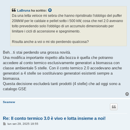
e
s
s
LaBruna
ha scritto:
a
g
Da una letta veloce mi sebra che hanno ripristinato l'obbligo del puffer
g
20lt/kW per le caldaie e pellet sotto i 500 kW, cosa che nel 2.0 avevano
i
o
tolto prevedendo solo l'obbligo di un accumulo dimensionato per
limitare i cicli di accensione e spegnimento.
Risulta anche a voi o mi sto perdendo qualcosa?
Beh...ti stai perdendo una grossa novità.
Una modifica importante rispetto alla bozza è quella che potranno
accedere al conto termico esclusivamente generatori a biomassa con
classe ambientale 5 stelle. Con il conto termico 2.0 accedevano anche
generatori a 4 stelle se sostituivano generatori esistenti sempre a
biomassa.
Questa decisione escluderà tanti prodotti (4 stelle) che ad oggi sono a
catalogo GSE
Seamew
Re: Il conto termico 3.0 è vivo e lotta insieme a noi!
M
lun set 29, 2025 18:55
e