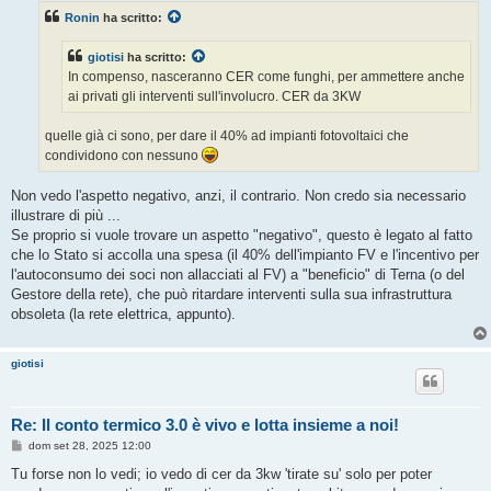
s
Ronin
ha scritto:
a
g
g
giotisi
ha scritto:
i
o
In compenso, nasceranno CER come funghi, per ammettere anche
ai privati gli interventi sull'involucro. CER da 3KW
quelle già ci sono, per dare il 40% ad impianti fotovoltaici che
condividono con nessuno
Non vedo l'aspetto negativo, anzi, il contrario. Non credo sia necessario
illustrare di più ...
Se proprio si vuole trovare un aspetto "negativo", questo è legato al fatto
che lo Stato si accolla una spesa (il 40% dell'impianto FV e l'incentivo per
l'autoconsumo dei soci non allacciati al FV) a "beneficio" di Terna (o del
Gestore della rete), che può ritardare interventi sulla sua infrastruttura
obsoleta (la rete elettrica, appunto).
giotisi
Re: Il conto termico 3.0 è vivo e lotta insieme a noi!
M
dom set 28, 2025 12:00
e
s
Tu forse non lo vedi; io vedo di cer da 3kw 'tirate su' solo per poter
s