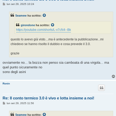
M
lun set 29, 2025 10:24
e
s
s
Seamew
ha scritto:
a
g
g
girondone
ha scritto:
i
o
https://youtube.com/shorts/L-v7cN4--Bk
questo lo avevo già visto....ma è antecedente la pubblicazione...mi
chiedevo se hanno risolto il dubbio e cosa prevede il 3.0.
grazie
ovviamente no... la bozza non penso sia camboata di una virgola... ma
quel punto sicuramente no
sono degli asini
Ronin
Re: Il conto termico 3.0 è vivo e lotta insieme a noi!
M
lun set 29, 2025 11:56
e
s
s
Seamew
ha scritto:
a