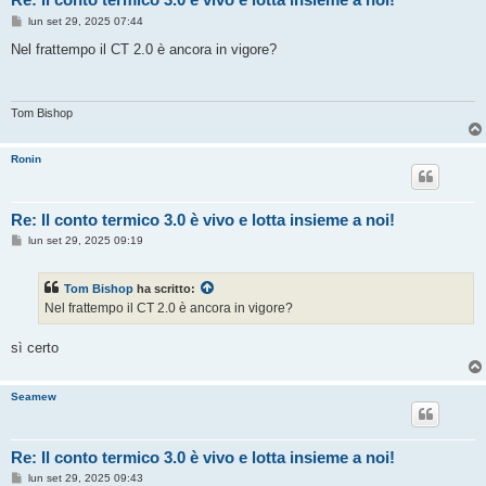
M
lun set 29, 2025 07:44
e
s
Nel frattempo il CT 2.0 è ancora in vigore?
s
a
g
g
i
Tom Bishop
o
Ronin
Re: Il conto termico 3.0 è vivo e lotta insieme a noi!
M
lun set 29, 2025 09:19
e
s
s
Tom Bishop
ha scritto:
a
g
Nel frattempo il CT 2.0 è ancora in vigore?
g
i
o
sì certo
Seamew
Re: Il conto termico 3.0 è vivo e lotta insieme a noi!
M
lun set 29, 2025 09:43