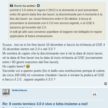
s
s
Ronin
ha scritto:
a
g
poichè il 3.0 entra in vigore il 29/12 e la domanda si può presentare
g
entro 60 giorni dalla fine dei lavori, la discriminante per il momento è la
i
o
fine dei lavori: se i lavori finiscono entro il 30 ottobre, ti tocca di
presentare la domanda con il 3.0 non ancora vigente, e al GSE ti
daranno gli incentivi del 2.0.
in tutti gli altri casi conviene aspettare di leggere nel dettaglio le regole
applicative di futura emanazione.
Scusa...ma se io ho fine lavori 10 dicembre e faccio la richiesta al GSE il
15 dicembre rientro nel 2.0 o nel 3.0 ?
Mi sembra di capire che la discriminante non è nè la data di inizio lavori,
nè la data di fine lavori ma la data di invio richiesta al GSE (ovviamente
entro i 60 giorni massimo dal fine lavori).
Ho capito bene?
Secondo voi a questo punto (ho in ballo una sostituzione pompa di calore
da circa 100 kW) mi conviene chiudere i lavori e inviare la pratica al GSE
e becco il 2.0...oppure aspetto il 3.0 ?
NoNickName
Re: Il conto termico 3.0 è vivo e lotta insieme a noi!