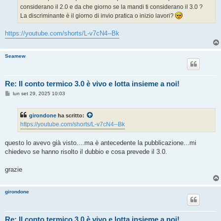
considerano il 2.0 e da che giorno se la mandi ti considerano il 3.0 ?
La discriminante è il giorno di invio pratica o inizio lavori?
https://youtube.com/shorts/L-v7cN4--Bk
Seamew
Re: Il conto termico 3.0 è vivo e lotta insieme a noi!
M
lun set 29, 2025 10:03
e
s
s
girondone
ha scritto:
a
g
https://youtube.com/shorts/L-v7cN4--Bk
g
i
o
questo lo avevo già visto....ma è antecedente la pubblicazione...mi
chiedevo se hanno risolto il dubbio e cosa prevede il 3.0.
grazie
girondone
Re: Il conto termico 3.0 è vivo e lotta insieme a noi!