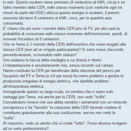
in rete. Questo esubero viene premiato (4 centesimo al kWh, circa) e se
l'altro membro della CER, nello stesso momento (con verifiche ogni tot
minuti da parte del GSE) utilizza questa energia in esubero, il premio
aumenta (diciamo 8 centesimi al kWh, circa, per la quantità auto
consumata).
E' chiaro che più sono i membri della CER privi di FV, più alta sarà la
probabilità di consumare nello stesso momento dell'immissione, quindi, di
ricevere l'incentivo di 8 centesimi.
Che ne fanno (i 2 membri della CER) dell'incentivo che viene erogato alla
stessa CER (non ad un singolo partecipante)? Si sono messi d'accordo
preventivamente, scrivendolo nello statuto?
Ora vediamo la faccia della medaglia a cui (forse) ti riferivi.
L'interpretazione è assolutamente mia, senza riscontri sul campo.
Hanno costituito la CER per beneficiare della riduzione del prezzo per
l'acquisto del FV e Terna (o chi per essa) ha meno problemi a gestire la
produzione irregolare di energia elettrica, che darebbe problemi
all'infrastruttura elettrica.
Immaginando questo su larga scala, mi sembra che ci siano solo
vantaggi (per Terna, ma anche per la CER), non vedo "truffe".
Consideriamo invece che uno abbia venduto i serramenti con un notevole
sovraprezzo e ha "favorito" la creazione della CER facendo credere di
contribuire gratuitamente alla sua costituzione: ancora non vedo la
"truffa".
Al massimo, vedo un utente che si crede "furbo". Forse doveva rivolgersi
ad un serio professionista?