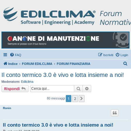
FAQ
Iscriviti
Login
C
Indice
FORUM EDILCLIMA
FORUM FINANZIARIA
e
Il conto termico 3.0 è vivo e lotta insieme a noi!
r
Moderatore:
Edilclima
c
Cerca
Ricerca avanzata
Rispondi
a
1
2
Prossimo
80 messaggi
Ronin
Il conto termico 3.0 è vivo e lotta insieme a noi!
M