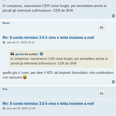
e
s
In compenso, nasceranno CER come funghi, per ammettere anche ai
s
privati gli interventi sull'involucro. CER da 3KW
a
g
g
i
Ronin
o
Re: Il conto termico 3.0 è vivo e lotta insieme a noi!
M
sab set 27, 2025 23:11
e
s
s
giotisi
ha scritto:
a
g
In compenso, nasceranno CER come funghi, per ammettere anche ai
g
privati gli interventi sull'involucro. CER da 3KW
i
o
quelle già ci sono, per dare il 40% ad impianti fotovoltaici che condividono
con nessuno
Esa
Re: Il conto termico 3.0 è vivo e lotta insieme a noi!
M
dom set 28, 2025 11:20
e
s