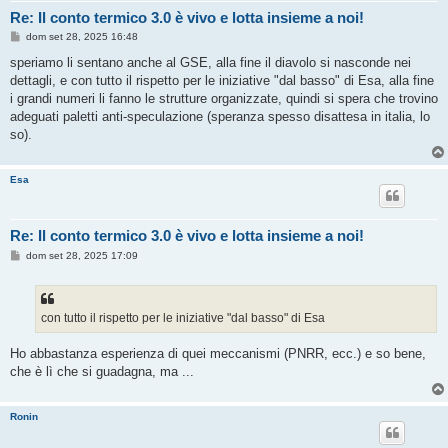
Re: Il conto termico 3.0 è vivo e lotta insieme a noi!
M
dom set 28, 2025 16:48
e
s
speriamo li sentano anche al GSE, alla fine il diavolo si nasconde nei
s
dettagli, e con tutto il rispetto per le iniziative "dal basso" di Esa, alla fine
a
g
i grandi numeri li fanno le strutture organizzate, quindi si spera che trovino
g
adeguati paletti anti-speculazione (speranza spesso disattesa in italia, lo
i
o
so).
Esa
Re: Il conto termico 3.0 è vivo e lotta insieme a noi!
M
dom set 28, 2025 17:09
e
s
s
a
g
con tutto il rispetto per le iniziative "dal basso" di Esa
g
i
o
Ho abbastanza esperienza di quei meccanismi (PNRR, ecc.) e so bene,
che è lì che si guadagna, ma ...
Ronin