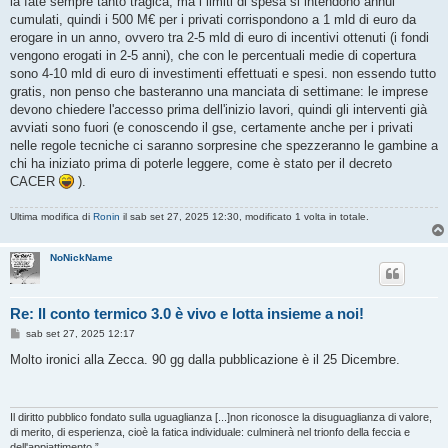
la fate sempre tanto tragica, ma i limiti di spesa si intendono annui
s
cumulati, quindi i 500 M€ per i privati corrispondono a 1 mld di euro da
a
g
erogare in un anno, ovvero tra 2-5 mld di euro di incentivi ottenuti (i fondi
g
vengono erogati in 2-5 anni), che con le percentuali medie di copertura
i
o
sono 4-10 mld di euro di investimenti effettuati e spesi. non essendo tutto
gratis, non penso che basteranno una manciata di settimane: le imprese
devono chiedere l'accesso prima dell'inizio lavori, quindi gli interventi già
avviati sono fuori (e conoscendo il gse, certamente anche per i privati
nelle regole tecniche ci saranno sorpresine che spezzeranno le gambine a
chi ha iniziato prima di poterle leggere, come è stato per il decreto
CACER
).
Ultima modifica di
Ronin
il sab set 27, 2025 12:30, modificato 1 volta in totale.
NoNickName
Re: Il conto termico 3.0 è vivo e lotta insieme a noi!
M
sab set 27, 2025 12:17
e
s
Molto ironici alla Zecca. 90 gg dalla pubblicazione è il 25 Dicembre.
s
a
g
g
i
Il diritto pubblico fondato sulla uguaglianza [...]non riconosce la disuguaglianza di valore,
o
di merito, di esperienza, cioè la fatica individuale: culminerà nel trionfo della feccia e
dell'appiattimento.”