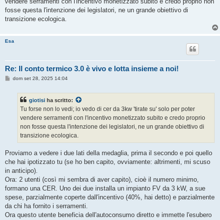
vendere serramenti con l'incentivo monetizzato subito e credo proprio non
a
g
fosse questa l'intenzione dei legislatori, ne un grande obiettivo di
g
transizione ecologica.
i
o
Esa
Re: Il conto termico 3.0 è vivo e lotta insieme a noi!
M
dom set 28, 2025 14:04
e
s
s
giotisi
ha scritto:
a
g
Tu forse non lo vedi; io vedo di cer da 3kw 'tirate su' solo per poter
g
vendere serramenti con l'incentivo monetizzato subito e credo proprio
i
o
non fosse questa l'intenzione dei legislatori, ne un grande obiettivo di
transizione ecologica.
Proviamo a vedere i due lati della medaglia, prima il secondo e poi quello
che hai ipotizzato tu (se ho ben capito, ovviamente: altrimenti, mi scuso
in anticipo).
Ora: 2 utenti (così mi sembra di aver capito), cioè il numero minimo,
formano una CER. Uno dei due installa un impianto FV da 3 kW, a sue
spese, parzialmente coperte dall'incentivo (40%, hai detto) e parzialmente
da chi ha fornito i serramenti.
Ora questo utente beneficia dell'autoconsumo diretto e immette l'esubero