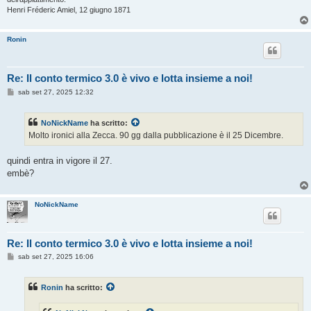
Henri Fréderic Amiel, 12 giugno 1871
Ronin
Re: Il conto termico 3.0 è vivo e lotta insieme a noi!
M
sab set 27, 2025 12:32
e
s
s
NoNickName
ha scritto:
a
g
Molto ironici alla Zecca. 90 gg dalla pubblicazione è il 25 Dicembre.
g
i
o
quindi entra in vigore il 27.
embè?
NoNickName
Re: Il conto termico 3.0 è vivo e lotta insieme a noi!
M
sab set 27, 2025 16:06
e
s
s
Ronin
ha scritto:
a
g
g