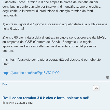
Il decreto Conto Termico 3.0 che amplia la platea dei beneficiari dei
contributi in conto capitale per interventi di riqualificazione energetica
degli edifici e interventi di produzione di energia termica da fonti
rinnovabili:
1) entra in vigore il 90° giorno successivo a quello della sua pubblicazione
nella Gazzetta!
2) entro 60 giorni dalla data di entrata in vigore sono approvate dal MASE,
su proposta del GSE (Gestore dei Servizi Energetici), le regole
applicative per l’accesso alle misure d’incentivazione del presente
decreto.
In sintesi, l'auspicio per la piena operatività del decreto è per febbraio
2026.
https://youtube.com/live/PgcBVfG1YQ0
Esa
Re: Il conto termico 3.0 è vivo e lotta insieme a noi!
M
mer ott 01, 2025 14:52
e
s