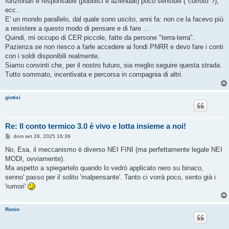
funzionari e responsabili (pubblici e aziendali) poco sensibili ("corrotti"?),
ecc..
E' un mondo parallelo, dal quale sono uscito, anni fa: non ce la facevo più
a resistere a questo modo di pensare e di fare ...
Quindi, mi occupo di CER piccole, fatte da persone "terra-terra".
Pazienza se non riesco a farle accedere ai fondi PNRR e devo fare i conti
con i soldi disponibili realmente.
Siamo convinti che, per il nostro futuro, sia meglio seguire questa strada.
Tutto sommato, incentivata e percorsa in compagnia di altri.
giotisi
Re: Il conto termico 3.0 è vivo e lotta insieme a noi!
M
dom set 28, 2025 16:39
e
s
No, Esa, il meccanismo è diverso NEI FINI (ma perfettamente legale NEI
s
MODI, ovviamente).
a
g
Ma aspetto a spiegartelo quando lo vedrò applicato nero su binaco,
g
senno' passo per il solito 'malpensante'. Tanto ci vorrà poco, sento già i
i
o
'rumori'
Ronin