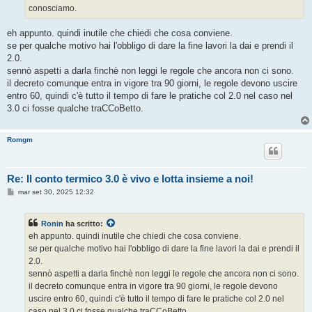
g
conosciamo.
i
o
eh appunto. quindi inutile che chiedi che cosa conviene.
se per qualche motivo hai l'obbligo di dare la fine lavori la dai e prendi il
2.0.
sennò aspetti a darla finchè non leggi le regole che ancora non ci sono.
il decreto comunque entra in vigore tra 90 giorni, le regole devono uscire
entro 60, quindi c'è tutto il tempo di fare le pratiche col 2.0 nel caso nel
3.0 ci fosse qualche traCCoBetto.
Romgm
Re: Il conto termico 3.0 è vivo e lotta insieme a noi!
M
mar set 30, 2025 12:32
e
s
s
Ronin
ha scritto:
a
g
eh appunto. quindi inutile che chiedi che cosa conviene.
g
se per qualche motivo hai l'obbligo di dare la fine lavori la dai e prendi il
i
o
2.0.
sennò aspetti a darla finchè non leggi le regole che ancora non ci sono.
il decreto comunque entra in vigore tra 90 giorni, le regole devono
uscire entro 60, quindi c'è tutto il tempo di fare le pratiche col 2.0 nel
caso nel 3.0 ci fosse qualche traCCoBetto.