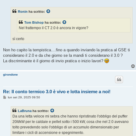
e
s
s
Ronin
ha scritto:
a
g
g
Tom Bishop
ha scritto:
i
o
Nel frattempo il CT 2.0 è ancora in vigore?
sì certo
Non ho capito la tempistica....fino a quando inviando la pratica al GSE ti
considerano il 2.0 e da che giorno se la mandi ti considerano il 3.0 ?
La discriminante è il giorno di invio pratica o inizio lavori?
girondone
Re: Il conto termico 3.0 è vivo e lotta insieme a noi!
M
lun set 29, 2025 09:50
e
s
s
LaBruna
ha scritto:
a
g
Da una letta veloce mi sebra che hanno ripristinato l'obbligo del puffer
g
20lt/kW per le caldaie e pellet sotto i 500 kW, cosa che nel 2.0 avevano
i
o
tolto prevedendo solo l'obbligo di un accumulo dimensionato per
limitare i cicli di accensione e spegnimento.