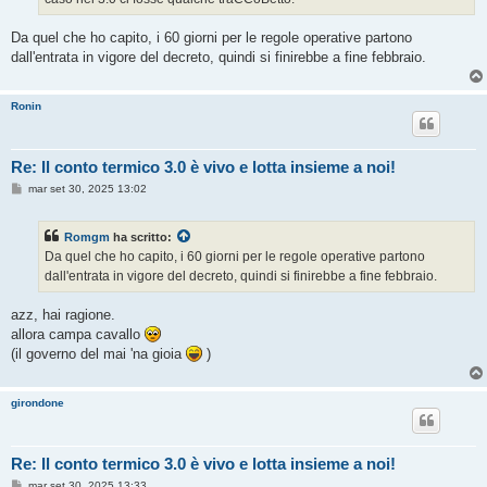
Da quel che ho capito, i 60 giorni per le regole operative partono
dall'entrata in vigore del decreto, quindi si finirebbe a fine febbraio.
Ronin
Re: Il conto termico 3.0 è vivo e lotta insieme a noi!
M
mar set 30, 2025 13:02
e
s
s
Romgm
ha scritto:
a
g
Da quel che ho capito, i 60 giorni per le regole operative partono
g
dall'entrata in vigore del decreto, quindi si finirebbe a fine febbraio.
i
o
azz, hai ragione.
allora campa cavallo
(il governo del mai 'na gioia
)
girondone
Re: Il conto termico 3.0 è vivo e lotta insieme a noi!
M
mar set 30, 2025 13:33