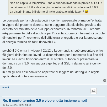
g
Non ho capito la tempistica....fino a quando inviando la pratica al GSE ti
g
considerano il 2.0 e da che giorno se la mandi ti considerano il 3.0 ?
i
o
La discriminante è il giorno di invio pratica o inizio lavori?
Le domande per la richiesta degli incentivi, presentate prima dell’entrata
in vigore del presente decreto, sono soggette alla disciplina prevista dal
decreto del Ministro dello sviluppo economico 16 febbraio 2016 recante
«Aggiornamento della disciplina per l’incentivazione di interventi di piccole
dimensioni per l’incremento dell’efficienza energetica e per la produzione
di energia termica da fonti rinnovabili.».
poichè il 3.0 entra in vigore il 29/12 e la domanda si può presentare entro
60 giorni dalla fine dei lavori, la discriminante per il momento è la fine dei
lavori: se i lavori finiscono entro il 30 ottobre, ti tocca di presentare la
domanda con il 3.0 non ancora vigente, e al GSE ti daranno gli incentivi
del 2.0.
in tutti gli altri casi conviene aspettare di leggere nel dettaglio le regole
applicative di futura emanazione.
tambi
Re: Il conto termico 3.0 è vivo e lotta insieme a noi!
M
lun set 29, 2025 13:05