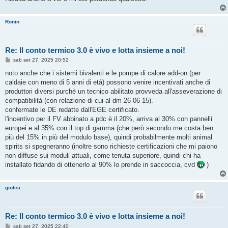
Ronin
Re: Il conto termico 3.0 è vivo e lotta insieme a noi!
M
sab set 27, 2025 20:52
e
s
noto anche che i sistemi bivalenti e le pompe di calore add-on (per
s
caldaie con meno di 5 anni di età) possono venire incentivati anche di
a
g
produttori diversi purchè un tecnico abilitato provveda all'asseverazione di
g
compatibilità (con relazione di cui al dm 26 06 15).
i
o
confermate le DE redatte dall'EGE certificato.
l'incentivo per il FV abbinato a pdc è il 20%, arriva al 30% con pannelli
europei e al 35% con il top di gamma (che però secondo me costa ben
più del 15% in più del modulo base), quindi probabilmente molti animal
spirits si spegneranno (inoltre sono richieste certificazioni che mi paiono
non diffuse sui moduli attuali, come tenuta superiore, quindi chi ha
installato fidando di ottenerlo al 90% lo prende in saccoccia, cvd
)
giotisi
Re: Il conto termico 3.0 è vivo e lotta insieme a noi!
M
sab set 27, 2025 22:40