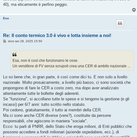
40), ma eticamente è perfino peggio.
Esa
Re: Il conto termico 3.0 è vivo e lotta insieme a noi!
M
dom set 28, 2025 15:50
e
s
s
a
g
Esa, non è così che funzionano le cose.
g
Un venditore di FV senza scrupoli crea una CER di ambito nazionale ...
i
o
Lo so bene che, in gran parte, è così come dici tu. E non solo a livello
nazionale. Molto prosaicamente, a livello più basso, ci sono società che
propongono di fare le CER a costo zero, ma dopo aver analizzato
attentamente tutte le bollette degli aderenti.
Se "funziona", si accollano tutte le spese e si tengono la gestione (e gli
incassi) per 6/7 anni: tutto scritto nello statuto.
Poi cedono, gratuitamente, il tutto ai membri della CER.
Ma ci sono anche CER diverse (vere?), costituite da persone
responsabili, che agiscono in maniera "sociale".
Ecco: tu parli di PNRR, dello Stato che eroga milioni, di Enti pubblici che
possono accedere a fondi milionari (aziende ospedaliere, ecc.), di