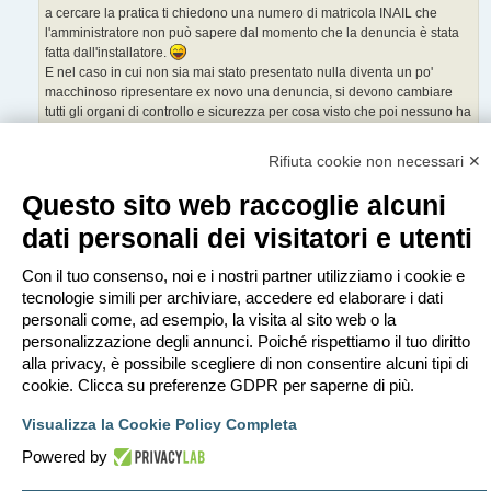
a cercare la pratica ti chiedono una numero di matricola INAIL che
l'amministratore non può sapere dal momento che la denuncia è stata
fatta dall'installatore.
E nel caso in cui non sia mai stato presentato nulla diventa un po'
macchinoso ripresentare ex novo una denuncia, si devono cambiare
tutti gli organi di controllo e sicurezza per cosa visto che poi nessuno ha
mai detto nulla se manca l'inail?
Nella stragrande maggioranza delle CT che vedo l'inail non sanno
Rifiuta cookie non necessari ✕
neppure cos'è nonostante per il resto siano del tutto in regola con i VVF
e manutenzioni obbligatorie.
Questo sito web raccoglie alcuni
A tutto questo bailamme di inefficienza aggiungiamo anche il fatto che
dati personali dei visitatori e utenti
queste tipologie di impianto nel 2025, per un sacco di motivi, ai fini Inail
costituiscono un coefficiente di rischio che rasenta lo zero.
Con il tuo consenso, noi e i nostri partner utilizziamo i cookie e
tecnologie simili per archiviare, accedere ed elaborare i dati
UNI 11300....no grazie, non faccio fumo !
personali come, ad esempio, la visita al sito web o la
personalizzazione degli annunci. Poiché rispettiamo il tuo diritto
Rispondi
alla privacy, è possibile scegliere di non consentire alcuni tipi di
6 messaggi • Pagina
1
di
1
cookie. Clicca su preferenze GDPR per saperne di più.
Vai a
Visualizza la Cookie Policy Completa
Powered by
Indice
Contattaci
Cancella cookie
Tutti gli orari sono
UTC+02:00