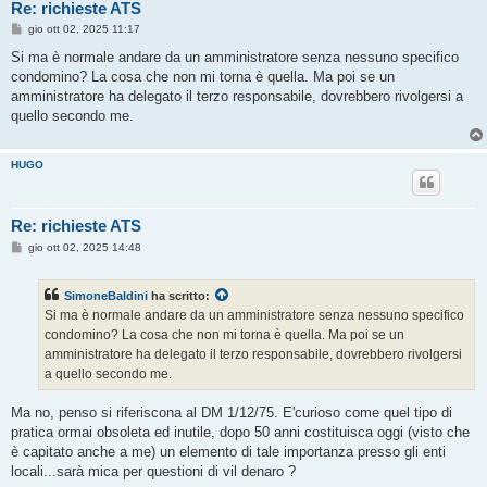
Re: richieste ATS
M
gio ott 02, 2025 11:17
e
s
Si ma è normale andare da un amministratore senza nessuno specifico
s
condomino? La cosa che non mi torna è quella. Ma poi se un
a
g
amministratore ha delegato il terzo responsabile, dovrebbero rivolgersi a
g
quello secondo me.
i
o
HUGO
Re: richieste ATS
M
gio ott 02, 2025 14:48
e
s
s
SimoneBaldini
ha scritto:
a
g
Si ma è normale andare da un amministratore senza nessuno specifico
g
condomino? La cosa che non mi torna è quella. Ma poi se un
i
o
amministratore ha delegato il terzo responsabile, dovrebbero rivolgersi
a quello secondo me.
Ma no, penso si riferiscona al DM 1/12/75. E'curioso come quel tipo di
pratica ormai obsoleta ed inutile, dopo 50 anni costituisca oggi (visto che
è capitato anche a me) un elemento di tale importanza presso gli enti
locali...sarà mica per questioni di vil denaro ?