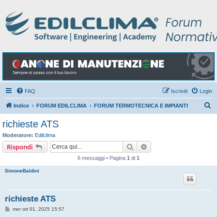
FAQ
Iscriviti
Login
C
Indice
FORUM EDILCLIMA
FORUM TERMOTECNICA E IMPIANTI
e
richieste ATS
r
Moderatore:
Edilclima
c
Cerca
Ricerca avanzata
Rispondi
a
6 messaggi • Pagina
1
di
1
SimoneBaldini
richieste ATS
M
mer ott 01, 2025 15:57
e