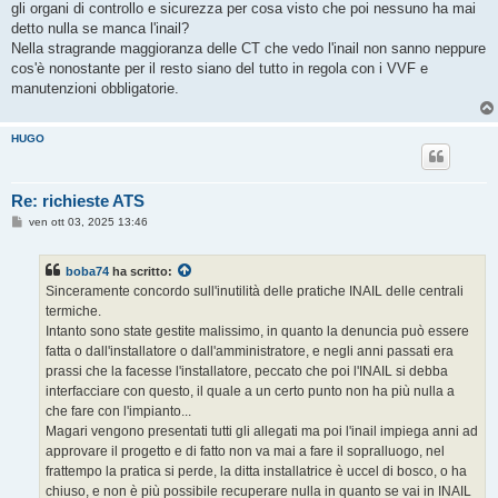
gli organi di controllo e sicurezza per cosa visto che poi nessuno ha mai
detto nulla se manca l'inail?
Nella stragrande maggioranza delle CT che vedo l'inail non sanno neppure
cos'è nonostante per il resto siano del tutto in regola con i VVF e
manutenzioni obbligatorie.
HUGO
Re: richieste ATS
M
ven ott 03, 2025 13:46
e
s
s
boba74
ha scritto:
a
g
Sinceramente concordo sull'inutilità delle pratiche INAIL delle centrali
g
termiche.
i
o
Intanto sono state gestite malissimo, in quanto la denuncia può essere
fatta o dall'installatore o dall'amministratore, e negli anni passati era
prassi che la facesse l'installatore, peccato che poi l'INAIL si debba
interfacciare con questo, il quale a un certo punto non ha più nulla a
che fare con l'impianto...
Magari vengono presentati tutti gli allegati ma poi l'inail impiega anni ad
approvare il progetto e di fatto non va mai a fare il sopralluogo, nel
frattempo la pratica si perde, la ditta installatrice è uccel di bosco, o ha
chiuso, e non è più possibile recuperare nulla in quanto se vai in INAIL