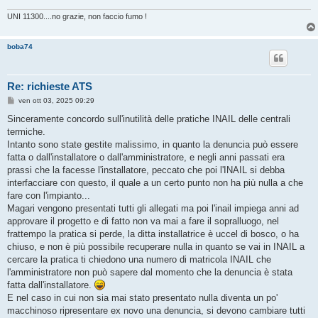
UNI 11300....no grazie, non faccio fumo !
boba74
Re: richieste ATS
M
ven ott 03, 2025 09:29
e
s
Sinceramente concordo sull'inutilità delle pratiche INAIL delle centrali
s
termiche.
a
g
Intanto sono state gestite malissimo, in quanto la denuncia può essere
g
fatta o dall'installatore o dall'amministratore, e negli anni passati era
i
o
prassi che la facesse l'installatore, peccato che poi l'INAIL si debba
interfacciare con questo, il quale a un certo punto non ha più nulla a che
fare con l'impianto...
Magari vengono presentati tutti gli allegati ma poi l'inail impiega anni ad
approvare il progetto e di fatto non va mai a fare il sopralluogo, nel
frattempo la pratica si perde, la ditta installatrice è uccel di bosco, o ha
chiuso, e non è più possibile recuperare nulla in quanto se vai in INAIL a
cercare la pratica ti chiedono una numero di matricola INAIL che
l'amministratore non può sapere dal momento che la denuncia è stata
fatta dall'installatore.
E nel caso in cui non sia mai stato presentato nulla diventa un po'
macchinoso ripresentare ex novo una denuncia, si devono cambiare tutti