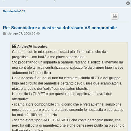
Davidedada905
Re: Scambiatore a piastre saldobrasato VS componibile
M
gio ago 07, 2008 09:40
e
s
s
Andrea70 ha scritto:
a
g
Continuo con le mie questioni quasi più da idraulico che da
g
progettista....ma tant'è a me piace sapere tutto.
i
o
Sto progettando un impianto a pannelli radianti a soffitto alimentato da
una centrale termica centralizzata di palazzo (e da gruppo frigo invece
autonomo in fase estiva).
Ho la necessità quindi di non far circolare il fluido di CT e del gruppo
frigo nel circuito dei pannelli e pertanto devo usare due scambiatori a
piastre al posto dei "soliti" compensatori idraulici.
Ho sentito la ZILMET e per questo tipo di applicazioni avrei due
alternative :
- scambiatore componibile : mi dicono che è "versatile" nel senso che
posso aggiungere o togliere piastre secondo le necessità e soprattutto
ha molta facilità nella pulizia
- scambiatore tipo SALDOBRASATO, che costa parecchio meno, che
però ha difficoltà di manutenzione e che per essere pulito ha bisogno di
trattamento chimico.