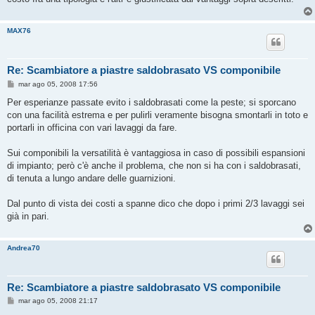
MAX76
Re: Scambiatore a piastre saldobrasato VS componibile
M
mar ago 05, 2008 17:56
e
s
Per esperianze passate evito i saldobrasati come la peste; si sporcano
s
con una facilità estrema e per pulirli veramente bisogna smontarli in toto e
a
g
portarli in officina con vari lavaggi da fare.
g
i
o
Sui componibili la versatilità è vantaggiosa in caso di possibili espansioni
di impianto; però c'è anche il problema, che non si ha con i saldobrasati,
di tenuta a lungo andare delle guarnizioni.
Dal punto di vista dei costi a spanne dico che dopo i primi 2/3 lavaggi sei
già in pari.
Andrea70
Re: Scambiatore a piastre saldobrasato VS componibile
M
mar ago 05, 2008 21:17
e