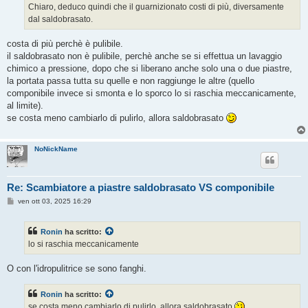
g
Chiaro, deduco quindi che il guarnizionato costi di più, diversamente
g
dal saldobrasato.
i
o
costa di più perchè è pulibile.
il saldobrasato non è pulibile, perchè anche se si effettua un lavaggio
chimico a pressione, dopo che si liberano anche solo una o due piastre,
la portata passa tutta su quelle e non raggiunge le altre (quello
componibile invece si smonta e lo sporco lo si raschia meccanicamente,
al limite).
se costa meno cambiarlo di pulirlo, allora saldobrasato
NoNickName
Re: Scambiatore a piastre saldobrasato VS componibile
M
ven ott 03, 2025 16:29
e
s
s
Ronin
ha scritto:
a
g
lo si raschia meccanicamente
g
i
o
O con l'idropulitrice se sono fanghi.
Ronin
ha scritto:
se costa meno cambiarlo di pulirlo, allora saldobrasato