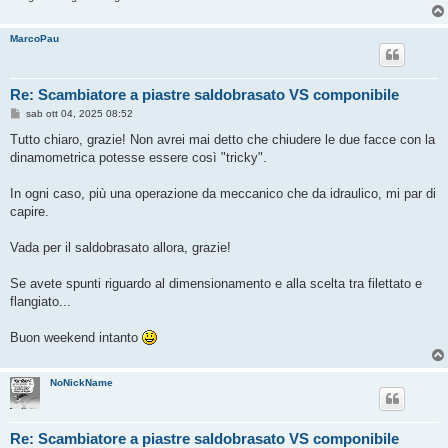
o
MarcoPau
Re: Scambiatore a piastre saldobrasato VS componibile
M
sab ott 04, 2025 08:52
e
s
Tutto chiaro, grazie! Non avrei mai detto che chiudere le due facce con la
s
dinamometrica potesse essere così "tricky".
a
g
g
In ogni caso, più una operazione da meccanico che da idraulico, mi par di
i
o
capire.
Vada per il saldobrasato allora, grazie!
Se avete spunti riguardo al dimensionamento e alla scelta tra filettato e
flangiato...
Buon weekend intanto
NoNickName
Re: Scambiatore a piastre saldobrasato VS componibile