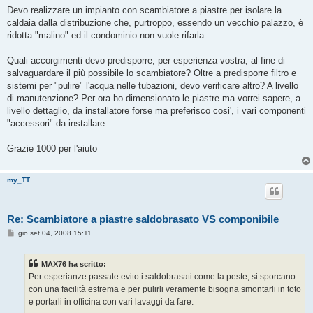
g
Devo realizzare un impianto con scambiatore a piastre per isolare la
g
caldaia dalla distribuzione che, purtroppo, essendo un vecchio palazzo, è
i
o
ridotta "malino" ed il condominio non vuole rifarla.
Quali accorgimenti devo predisporre, per esperienza vostra, al fine di
salvaguardare il più possibile lo scambiatore? Oltre a predisporre filtro e
sistemi per "pulire" l'acqua nelle tubazioni, devo verificare altro? A livello
di manutenzione? Per ora ho dimensionato le piastre ma vorrei sapere, a
livello dettaglio, da installatore forse ma preferisco cosi', i vari componenti
"accessori" da installare
Grazie 1000 per l'aiuto
my_TT
Re: Scambiatore a piastre saldobrasato VS componibile
M
gio set 04, 2008 15:11
e
s
s
MAX76 ha scritto:
a
g
Per esperianze passate evito i saldobrasati come la peste; si sporcano
g
con una facilità estrema e per pulirli veramente bisogna smontarli in toto
i
o
e portarli in officina con vari lavaggi da fare.