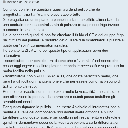
M
mar ago 05, 2008 08:35
e
s
Continuo con le mie questioni quasi più da idraulico che da
s
progettista....ma tant'è a me piace sapere tutto.
a
g
Sto progettando un impianto a pannelli radianti a soffitto alimentato da
g
una centrale termica centralizzata di palazzo (e da gruppo frigo invece
i
o
autonomo in fase estiva).
Ho la necessità quindi di non far circolare il fluido di CT e del gruppo frigo
nel circuito dei pannelli e pertanto devo usare due scambiatori a piastre al
posto dei "soliti" compensatori idraulici.
Ho sentito la ZILMET e per questo tipo di applicazioni avrei due
alternative :
- scambiatore componibile : mi dicono che è "versatile" nel senso che
posso aggiungere o togliere piastre secondo le necessità e soprattutto ha
molta facilità nella pulizia
- scambiatore tipo SALDOBRASATO, che costa parecchio meno, che
però ha difficoltà di manutenzione e che per essere pulito ha bisogno di
trattamento chimico.
Per il primo aspetto non mi interessa molto la versatilità...ho calcolato
con attenzione la potenza da scambiare e quindi posso installare gli
scambiatori adatti.
Per quanto riguarda la pulizia.... se metto 4 valvole di intercettazione a
monte e a valle del componente non dovrei avere difficoltà a pulirlo.
La differenza di costo, specie per quello in raffrescamento è notevole e
quindi mi domandavo secondo la vostra esperienza se la differenza di
costo fra una tipologia e l'altr è giustificata dai vantaggi sopra descritti.