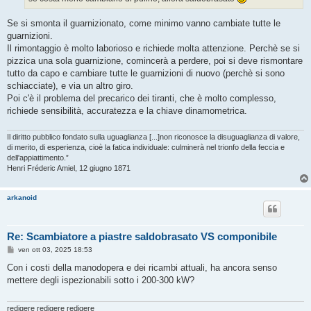
Se si smonta il guarnizionato, come minimo vanno cambiate tutte le
guarnizioni.
Il rimontaggio è molto laborioso e richiede molta attenzione. Perchè se si
pizzica una sola guarnizione, comincerà a perdere, poi si deve rismontare
tutto da capo e cambiare tutte le guarnizioni di nuovo (perchè si sono
schiacciate), e via un altro giro.
Poi c'è il problema del precarico dei tiranti, che è molto complesso,
richiede sensibilità, accuratezza e la chiave dinamometrica.
Il diritto pubblico fondato sulla uguaglianza [...]non riconosce la disuguaglianza di valore,
di merito, di esperienza, cioè la fatica individuale: culminerà nel trionfo della feccia e
dell'appiattimento.”
Henri Fréderic Amiel, 12 giugno 1871
arkanoid
Re: Scambiatore a piastre saldobrasato VS componibile
M
ven ott 03, 2025 18:53
e
s
Con i costi della manodopera e dei ricambi attuali, ha ancora senso
s
mettere degli ispezionabili sotto i 200-300 kW?
a
g
g
i
redigere redigere redigere