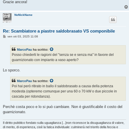
Grazie ancora!
NoNickName
Re: Scambiatore a piastre saldobrasato VS componibile
M
ven ott 03, 2025 11:08
e
s
s
MarcoPau
ha scritto:
a
g
Posso chiederti le ragioni del "senza se e senza ma" in favore del
g
guarnizionato con impianto a vaso aperto?
i
o
Lo sporco.
MarcoPau
ha scritto:
Poi hai però ritirato in ballo il saldobrasato a causa della potenza
modesta (opteremo comunque per una 60 o 70 kW o due piccole in
cascata per ridondanza).
Perchè costa poco e lo si può cambiare. Non è giustificabile il costo del
guarnizionato.
Il diritto pubblico fondato sulla uguaglianza [...]non riconosce la disuguaglianza di valore,
di merito, di esperienza, cioè la fatica individuale: culminerà nel trionfo della feccia e