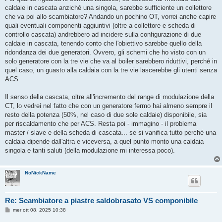
caldaie in cascata anziché una singola, sarebbe sufficiente un collettore
che va poi allo scambiatore? Andando un pochino OT, vorrei anche capire
quali eventuali componenti aggiuntivi (oltre a collettore e scheda di
controllo cascata) andrebbero ad incidere sulla configurazione di due
caldaie in cascata, tenendo conto che l'obiettivo sarebbe quello della
ridondanza dei due generatori. Ovvero, gli schemi che ho visto con un
solo generatore con la tre vie che va al boiler sarebbero riduttivi, perché in
quel caso, un guasto alla caldaia con la tre vie lascerebbe gli utenti senza
ACS.
Il senso della cascata, oltre all'incremento del range di modulazione della
CT, lo vedrei nel fatto che con un generatore fermo hai almeno sempre il
resto della potenza (50%, nel caso di due sole caldaie) disponibile, sia
per riscaldamento che per ACS. Resta poi - immagino - il problema
master / slave e della scheda di cascata... se si vanifica tutto perché una
caldaia dipende dall'altra e viceversa, a quel punto monto una caldaia
singola e tanti saluti (della modulazione mi interessa poco).
NoNickName
Re: Scambiatore a piastre saldobrasato VS componibile
M
mer ott 08, 2025 10:38
e
s