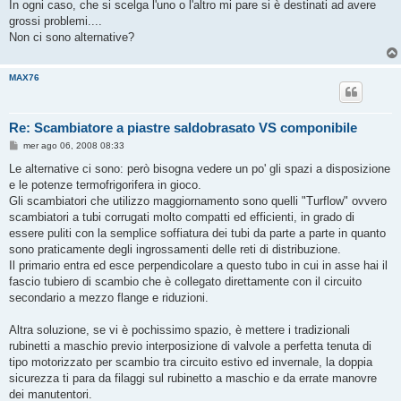
s
In ogni caso, che si scelga l'uno o l'altro mi pare si è destinati ad avere
s
grossi problemi....
a
g
Non ci sono alternative?
g
i
o
MAX76
Re: Scambiatore a piastre saldobrasato VS componibile
M
mer ago 06, 2008 08:33
e
s
Le alternative ci sono: però bisogna vedere un po' gli spazi a disposizione
s
e le potenze termofrigorifera in gioco.
a
g
Gli scambiatori che utilizzo maggiornamento sono quelli "Turflow" ovvero
g
scambiatori a tubi corrugati molto compatti ed efficienti, in grado di
i
o
essere puliti con la semplice soffiatura dei tubi da parte a parte in quanto
sono praticamente degli ingrossamenti delle reti di distribuzione.
Il primario entra ed esce perpendicolare a questo tubo in cui in asse hai il
fascio tubiero di scambio che è collegato direttamente con il circuito
secondario a mezzo flange e riduzioni.
Altra soluzione, se vi è pochissimo spazio, è mettere i tradizionali
rubinetti a maschio previo interposizione di valvole a perfetta tenuta di
tipo motorizzato per scambio tra circuito estivo ed invernale, la doppia
sicurezza ti para da filaggi sul rubinetto a maschio e da errate manovre
dei manutentori.