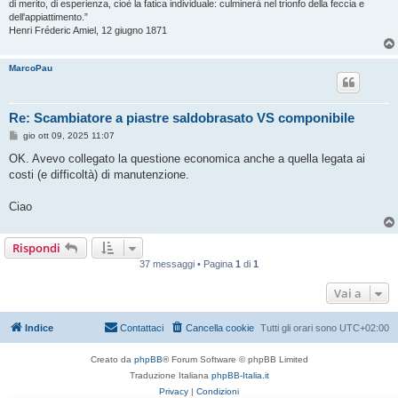
di merito, di esperienza, cioè la fatica individuale: culminerà nel trionfo della feccia e
dell'appiattimento.”
Henri Fréderic Amiel, 12 giugno 1871
MarcoPau
Re: Scambiatore a piastre saldobrasato VS componibile
M
gio ott 09, 2025 11:07
e
s
OK. Avevo collegato la questione economica anche a quella legata ai
s
costi (e difficoltà) di manutenzione.
a
g
g
Ciao
i
o
Rispondi
37 messaggi • Pagina
1
di
1
Vai a
Indice
Contattaci
Cancella cookie
Tutti gli orari sono
UTC+02:00
Creato da
phpBB
® Forum Software © phpBB Limited
Traduzione Italiana
phpBB-Italia.it
Privacy
|
Condizioni