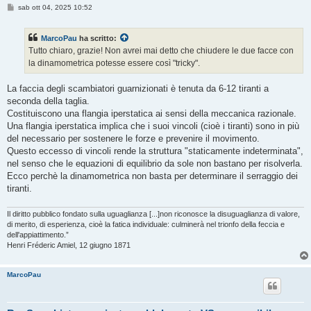
M
sab ott 04, 2025 10:52
e
s
s
MarcoPau
ha scritto:
a
g
Tutto chiaro, grazie! Non avrei mai detto che chiudere le due facce con
g
la dinamometrica potesse essere così "tricky".
i
o
La faccia degli scambiatori guarnizionati è tenuta da 6-12 tiranti a
seconda della taglia.
Costituiscono una flangia iperstatica ai sensi della meccanica razionale.
Una flangia iperstatica implica che i suoi vincoli (cioè i tiranti) sono in più
del necessario per sostenere le forze e prevenire il movimento.
Questo eccesso di vincoli rende la struttura "staticamente indeterminata",
nel senso che le equazioni di equilibrio da sole non bastano per risolverla.
Ecco perchè la dinamometrica non basta per determinare il serraggio dei
tiranti.
Il diritto pubblico fondato sulla uguaglianza [...]non riconosce la disuguaglianza di valore,
di merito, di esperienza, cioè la fatica individuale: culminerà nel trionfo della feccia e
dell'appiattimento.”
Henri Fréderic Amiel, 12 giugno 1871
MarcoPau