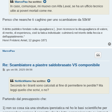
MarcoPau
ha scritto:
In caso, comunque, mi muovo con Alfa Laval, se ha un ufficio tecnico
utile ai poveri mortali come me.
Penso che neanche ti caghino per uno scambiatore da 50kW
Il diritto pubblico fondato sulla uguaglianza [...]non riconosce la disuguaglianza di valore,
di merito, di esperienza, cioè la fatica individuale: culminerà nel trionfo della feccia e
dell'appiattimento.”
Henri Fréderic Amiel, 12 giugno 1871
MarcoPau
Re: Scambiatore a piastre saldobrasato VS componibile
M
gio ott 09, 2025 09:56
e
s
s
NoNickName
ha scritto:
a
g
Secondo te i tiranti sono calcolati al fine di permettere le perdite? Ma
g
leggi quello che scrivi, o no?
i
o
Partendo dal presupposto che:
1) non so cosa sia una struttura iperstatica né ho le basi scientifiche per