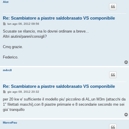
Alot
Re: Scambiatore a piastre saldobrasato VS componibile
M
lun ago 06, 2012 09:56
e
s
Scusate se rilancio, ma lo dovrei ordinare a breve...
s
Altri aiutini/pareri/consigli?
a
g
g
Cmq grazie.
i
o
Federico.
m4rc8
Re: Scambiatore a piastre saldobrasato VS componibile
M
gio ago 09, 2012 20:32
e
s
per 20 kw e' sufficiente il modello piu' piccolino di AL,un M3m (attacchi da
s
1" filettati maschi),con 8 piastre priimarie e 8 secondarie secondo me sei
a
g
gia' tranquillo
g
i
o
MarcoPau