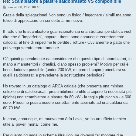
Re: Scambiatore a piastre saldobrasato VS componibile
M
mer ott 08, 2025 09:46
e
s
Grazie della spiegazione! Non sono un fisico / ingegnere / simili ma sono
s
felice di approcciare un concetto a me nuovo.
a
g
g
Il fatto che lo scambiatore guarnizionato sia una struttura iperstatica vuol
i
o
dire che è "imperfetta", oppure i tiranti sono comunque correttamente
calcolati al fine di impedirne le perdite / rotture? Ovviamente a patto che
poi venga serrato correttamente...
C'è quindi generalmente da considerare che questo tipo di scambiatori, in
mano a manutentori / idraulici, diano spesso problemi? Motivo per cui è
bene, laddove possibile (under 200 kW, mi pare di capire) orientarsi su
quelli saldobrasati e prevederne la sostituzione periodica?
Ho trovato in un catalogo di ARCA caldaie (che presenta una minima
selezione di saldobrasati, presumibilmente utile a coprire le necessità più
tipiche) uno scambiatore a piastre da 80 kW - la taglia più piccola - a 600
euro. Presumo possa essere correttamente abbinato ad una caldaia da
60-70 kW...
In caso, comunque, mi muovo con Alfa Laval, se ha un ufficio tecnico
utile ai poveri mortali come me.
Per quanto riguarda lo schema idraulico, se dovessi far montare due