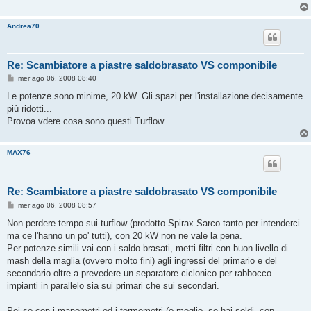
Andrea70
Re: Scambiatore a piastre saldobrasato VS componibile
M
mer ago 06, 2008 08:40
e
s
Le potenze sono minime, 20 kW. Gli spazi per l'installazione decisamente
s
più ridotti...
a
g
Provoa vdere cosa sono questi Turflow
g
i
o
MAX76
Re: Scambiatore a piastre saldobrasato VS componibile
M
mer ago 06, 2008 08:57
e
s
Non perdere tempo sui turflow (prodotto Spirax Sarco tanto per intenderci
s
ma ce l'hanno un po' tutti), con 20 kW non ne vale la pena.
a
g
Per potenze simili vai con i saldo brasati, metti filtri con buon livello di
g
mash della maglia (ovvero molto fini) agli ingressi del primario e del
i
o
secondario oltre a prevedere un separatore ciclonico per rabbocco
impianti in parallelo sia sui primari che sui secondari.
Poi se con i manometri ed i termometri (o meglio, se hai soldi, con