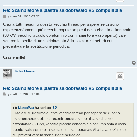
Re: Scambiatore a piastre saldobrasato VS componibile
M
gio ott 02, 2025 07:27
e
s
Ciao a tutti, riesumo questo vecchio thread per sapere se ci sono
s
esperienze/prodotti più recenti, oppure se per il caso che sto affrontando
a
g
(50 kW, vecchio piccolo condominio con impianto a vaso aperto) vale
g
sempre la scelta di un saldobrasato Alfa Laval o Zilmet, di cui
i
o
preventivare la sostituzione periodica.
Grazie mille!
NoNickName
Re: Scambiatore a piastre saldobrasato VS componibile
M
gio ott 02, 2025 17:08
e
s
s
MarcoPau
ha scritto:
a
g
Ciao a tutti, riesumo questo vecchio thread per sapere se ci sono
g
esperienze/prodotti più recenti, oppure se per il caso che sto
i
o
affrontando (50 kW, vecchio piccolo condominio con impianto a vaso
aperto) vale sempre la scelta di un saldobrasato Alfa Laval o Zilmet, di
cui preventivare la sostituzione periodica.