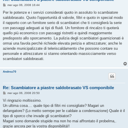
M
mer ago 06, 2008 16:44
e
s
Per le potenze e i servizi considerati quoto in assoluto lo scambiatore
s
saldobrasato. Quoto l'opportunità di valvole, filtri e quoto in special modo
a
g
il rapporto con un fornitore serio di scambiatori che ti consiglierà la serie
g
con passaggi adeguati ai tipi di fluidi. Un fornitore di rincalzo ti quoterà
i
o
quello più economico con passaggi ristretti e quindi maggiormente
predisposto allo sporcamento. La pulizia degli scambiatori guarnizionati è
ormai una favola perchè richiede elevata perizia e attrezzature; anche le
aziende municipalizzate di teleriscaldamento che possono contare su
personale e attrezzature si stanno orientando massicciamente verso
scambiatori saldobrasati.
Andrea70
Re: Scambiatore a piastre saldobrasato VS componibile
M
mer ago 06, 2008 20:50
e
s
Vi ringrazio moltissimo.
s
Un ultima cosa.... quale tipo di filtri mi consigliate? Magari un
a
g
defangatore? (Lo metto semrpe per le caldaie a condensazione) Quale è il
g
tipo di sporco che invade gli scambiatori?
i
o
Magari sono domande stupide ma non ho mai affrontato il probelma,.
grazie ancora per la vostra disponibilità!!