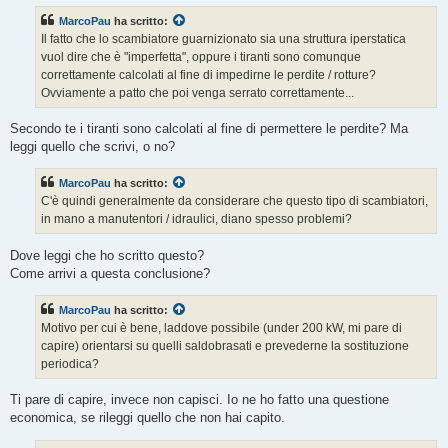
s
MarcoPau
ha scritto:
a
g
Il fatto che lo scambiatore guarnizionato sia una struttura iperstatica
g
vuol dire che è "imperfetta", oppure i tiranti sono comunque
i
o
correttamente calcolati al fine di impedirne le perdite / rotture?
Ovviamente a patto che poi venga serrato correttamente...
Secondo te i tiranti sono calcolati al fine di permettere le perdite? Ma
leggi quello che scrivi, o no?
MarcoPau
ha scritto:
C'è quindi generalmente da considerare che questo tipo di scambiatori,
in mano a manutentori / idraulici, diano spesso problemi?
Dove leggi che ho scritto questo?
Come arrivi a questa conclusione?
MarcoPau
ha scritto:
Motivo per cui è bene, laddove possibile (under 200 kW, mi pare di
capire) orientarsi su quelli saldobrasati e prevederne la sostituzione
periodica?
Ti pare di capire, invece non capisci. Io ne ho fatto una questione
economica, se rileggi quello che non hai capito.