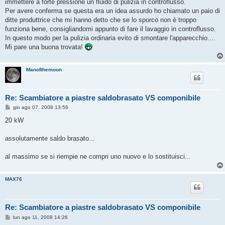
o
immettere a forte pressione un fluido di pulizia in controflusso.
Per avere conferma se questa era un idea assurdo ho chiamato un paio di
ditte produttrice che mi hanno detto che se lo sporco non è troppo
funziona bene, consigliandomi appunto di fare il lavaggio in controflusso.
In questo modo per la pulizia ordinaria evito di smontare l'apparecchio....
Mi pare una buona trovata!
Manofthemoon
Re: Scambiatore a piastre saldobrasato VS componibile
M
gio ago 07, 2008 13:56
e
s
20 kW
s
a
g
assolutamente saldo brasato...
g
i
o
al massimo se si riempie ne compri uno nuovo e lo sostituisci...
MAX76
Re: Scambiatore a piastre saldobrasato VS componibile
M
lun ago 11, 2008 14:26
e