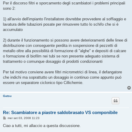
s
Per il discorso filtri e sporcamento degli scambiatori i problemi principali
s
sono 2:
a
g
g
1) all'avvio dell'impianto l'installatore dovrebbe provvedere al soffiaggio e
i
o
lavatura delle tubazioni posate per rimuovere tutto lo schifo che si è
accumulato
2) durante il funzionamento si possono avere deterioramenti delle linee di
distribuzione con conseguente perdita in sospensione di pezzetti di
metallo oltre alla possibilità di formazione di "alghe" e depositi di calcare
o formazione di biofilm nei tubi se non presente adeguato sistema di
trattamento o comunque dosaggio di prodotti condizionanti
Per tal motivo conviene avere filtri micrometrici di linea, il defangatore
che indichi ma soprattutto un dosaggio in continuo come appunto può
essere un separatore ciclonico tipo Cillichemie.
Gatsu
Re: Scambiatore a piastre saldobrasato VS componibile
M
mer set 03, 2008 11:23
e
s
Ciao a tutti, mi allaccio a questa discussione.
s
a