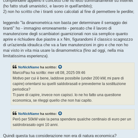
comprendere appieno il concetto che ho letto sommariamente su internet
(ho fatto studi umanistici, e lavoro in quell'ambito);
2) non ho scritto che i tiranti sono calcolati al fine di permettere le perdite;
leggendo "la dinamometrica non basta per determinare il serraggio dei
tiranti" ho - immagino erroneamente - pensato che il lavoro di
manutenzione degli scambiatori guarnizionati non sia semplice quanto
aprire e richiudere due piastre a x Nm, figurandomi il classico scagnozzo
di un'azienda idraulica che va a fare manutenzioni in giro e che non ho
mai visto in vita mia usare la dinamometrica (fino ad oggi, nella mia
limitatissima esperienza).
NoNickName
ha scritto:
MarcoPau ha scritto: mer ott 08, 2025 09:46
Motivo per cui è bene, laddove possibile (under 200 kW, mi pare di
capire) orientarsi su quelli saldobrasati e prevederne la sostituzione
periodica?
Ti pare di capire, invece non capisci. Io ne ho fatto una questione
economica, se rileggi quello che non hai capito.
NoNickName
ha scritto:
Però per 50kW vale la pena spendere qualche centinaio di euro per un
saldrobrasato ogni 10 anni.
Quindi questa tua considerazione non era di natura economica?