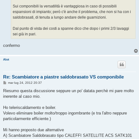
Sui componibili la versatilità è vantaggiosa in caso di possibili
espansioni di impianto; però c'è anche il problema, che non si ha con i
saldobrasati, di tenuta a lungo andare delle guarnizioni.
Dal punto di vista dei costi a spanne dico che dopo i primi 2/3 lavaggi
sei già in pari.
confermo
Alot
Re: Scambiatore a piastre saldobrasato VS componibile
M
mar lug 24, 2012 20:37
e
s
Riesumo questa discussione seppure un po' datata perchè mi pare molto
s
inerente al caso mio.
a
g
g
Ho teleriscaldamento e boiler.
i
o
Volevo eliminare boiler molto/troppo ingombrante (e tra l'altro neppure
particolarmente efficiente.)
Mi hanno proposto due alternative
A) Scambiatore Saldobrasato tipo CALEFFI SATELLITE ACS SATK101