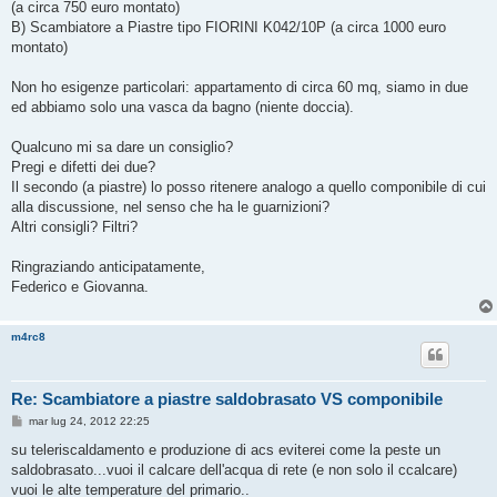
(a circa 750 euro montato)
B) Scambiatore a Piastre tipo FIORINI K042/10P (a circa 1000 euro
montato)
Non ho esigenze particolari: appartamento di circa 60 mq, siamo in due
ed abbiamo solo una vasca da bagno (niente doccia).
Qualcuno mi sa dare un consiglio?
Pregi e difetti dei due?
Il secondo (a piastre) lo posso ritenere analogo a quello componibile di cui
alla discussione, nel senso che ha le guarnizioni?
Altri consigli? Filtri?
Ringraziando anticipatamente,
Federico e Giovanna.
m4rc8
Re: Scambiatore a piastre saldobrasato VS componibile
M
mar lug 24, 2012 22:25
e
s
su teleriscaldamento e produzione di acs eviterei come la peste un
s
saldobrasato...vuoi il calcare dell'acqua di rete (e non solo il ccalcare)
a
g
vuoi le alte temperature del primario..