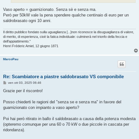
Vaso aperto = guarnizionato. Senza sè e senza ma.
Però per 50kW vale la pena spendere qualche centinaio di euro per un
saldrobrasato ogni 10 anni.
Il diritto pubblico fondato sulla uguaglianza [...]non riconosce la disuguaglianza di valore,
di merito, di esperienza, cioè la fatica individuale: culminerà nel trionfo della feccia e
dell'appiattimento.”
Henri Fréderic Amiel, 12 giugno 1871
MarcoPau
Re: Scambiatore a piastre saldobrasato VS componibile
M
ven ott 03, 2025 06:46
e
s
Grazie per il riscontro!
s
a
g
Posso chiederti le ragioni del "senza se e senza ma" in favore del
g
guarnizionato con impianto a vaso aperto?
i
o
Poi hai però ritirato in ballo il saldobrasato a causa della potenza modesta
(opteremo comunque per una 60 o 70 kW o due piccole in cascata per
ridondanza).