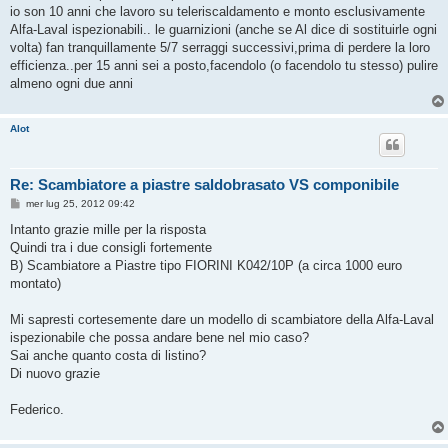
g
io son 10 anni che lavoro su teleriscaldamento e monto esclusivamente
i
o
Alfa-Laval ispezionabili.. le guarnizioni (anche se Al dice di sostituirle ogni
volta) fan tranquillamente 5/7 serraggi successivi,prima di perdere la loro
efficienza..per 15 anni sei a posto,facendolo (o facendolo tu stesso) pulire
almeno ogni due anni
Alot
Re: Scambiatore a piastre saldobrasato VS componibile
M
mer lug 25, 2012 09:42
e
s
Intanto grazie mille per la risposta
s
Quindi tra i due consigli fortemente
a
g
B) Scambiatore a Piastre tipo FIORINI K042/10P (a circa 1000 euro
g
montato)
i
o
Mi sapresti cortesemente dare un modello di scambiatore della Alfa-Laval
ispezionabile che possa andare bene nel mio caso?
Sai anche quanto costa di listino?
Di nuovo grazie
Federico.