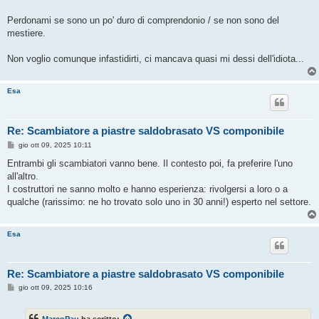
Perdonami se sono un po' duro di comprendonio / se non sono del
mestiere.
Non voglio comunque infastidirti, ci mancava quasi mi dessi dell'idiota...
Esa
Re: Scambiatore a piastre saldobrasato VS componibile
M
gio ott 09, 2025 10:11
e
s
Entrambi gli scambiatori vanno bene. Il contesto poi, fa preferire l'uno
s
all'altro.
a
g
I costruttori ne sanno molto e hanno esperienza: rivolgersi a loro o a
g
qualche (rarissimo: ne ho trovato solo uno in 30 anni!) esperto nel settore.
i
o
Esa
Re: Scambiatore a piastre saldobrasato VS componibile
M
gio ott 09, 2025 10:16
e
s
s