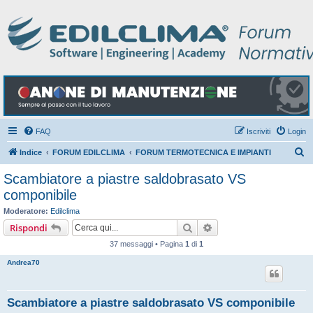
FAQ
Iscriviti
Login
C
Indice
FORUM EDILCLIMA
FORUM TERMOTECNICA E IMPIANTI
e
Scambiatore a piastre saldobrasato VS
r
componibile
c
Moderatore:
Edilclima
a
Cerca
Ricerca avanzata
Rispondi
37 messaggi • Pagina
1
di
1
Andrea70
Scambiatore a piastre saldobrasato VS componibile