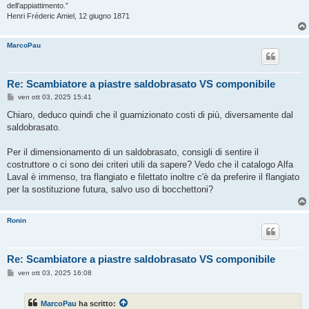
dell'appiattimento.”
Henri Fréderic Amiel, 12 giugno 1871
MarcoPau
Re: Scambiatore a piastre saldobrasato VS componibile
M
ven ott 03, 2025 15:41
e
s
Chiaro, deduco quindi che il guarnizionato costi di più, diversamente dal
s
saldobrasato.
a
g
g
Per il dimensionamento di un saldobrasato, consigli di sentire il
i
o
costruttore o ci sono dei criteri utili da sapere? Vedo che il catalogo Alfa
Laval è immenso, tra flangiato e filettato inoltre c'è da preferire il flangiato
per la sostituzione futura, salvo uso di bocchettoni?
Ronin
Re: Scambiatore a piastre saldobrasato VS componibile
M
ven ott 03, 2025 16:08
e
s
s
MarcoPau
ha scritto:
a