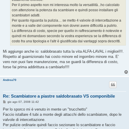
Per il primo aspetto non mi interessa molto la versatilità...ho calcolato
con attenzione la potenza da scambiare e quindi posso installare gli
scambiatori adatti.
Per quanto riguarda la pulizia.... se metto 4 valvole di intercettazione a
monte e a valle del componente non dovrei avere difficoltà a pulirlo.
La differenza di costo, specie per quello in raffrescamento è notevole e
quindi mi domandavo secondo la vostra esperienza se la differenza di
costo fra una tipologia e l'altr è giustificata dai vantaggi sopra descritti.
Mi aggiungo anche io: saldobrasato tutta la vita ALFA-LAVAL i migliori!!!.
Rispetto al guarnizionato hai costo minore ed ingombro minore ma. E'
vero non puoi fare manutenzione, ma se guardi la differenza di costo,
forse fai prima addirittura a cambiarlo!!!!
Andrea70
Re: Scambiatore a piastre saldobrasato VS componibile
M
gio ago 07, 2008 11:42
e
s
Per lo sporco mi è venuto in mente un "trucchetto"
s
Faccio istallare 4 tubi a monte degli attacchi dello scambiatore, dopo le
a
g
valvole di intercettazione.
g
Per pulizie ordinarie quindi faccio sezionare lo scambiatore e faccio
i