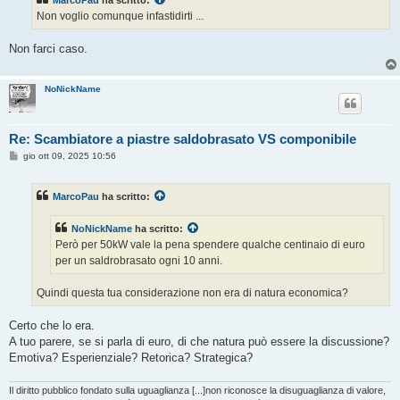
MarcoPau
ha scritto:
a
g
Non voglio comunque infastidirti ...
g
i
o
Non farci caso.
NoNickName
Re: Scambiatore a piastre saldobrasato VS componibile
M
gio ott 09, 2025 10:56
e
s
s
MarcoPau
ha scritto:
a
g
g
NoNickName
ha scritto:
i
o
Però per 50kW vale la pena spendere qualche centinaio di euro
per un saldrobrasato ogni 10 anni.
Quindi questa tua considerazione non era di natura economica?
Certo che lo era.
A tuo parere, se si parla di euro, di che natura può essere la discussione?
Emotiva? Esperienziale? Retorica? Strategica?
Il diritto pubblico fondato sulla uguaglianza [...]non riconosce la disuguaglianza di valore,