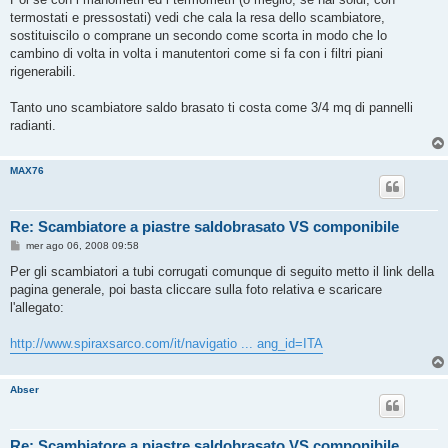
termostati e pressostati) vedi che cala la resa dello scambiatore,
sostituiscilo o comprane un secondo come scorta in modo che lo
cambino di volta in volta i manutentori come si fa con i filtri piani
rigenerabili.
Tanto uno scambiatore saldo brasato ti costa come 3/4 mq di pannelli
radianti.
MAX76
Re: Scambiatore a piastre saldobrasato VS componibile
M
mer ago 06, 2008 09:58
e
s
Per gli scambiatori a tubi corrugati comunque di seguito metto il link della
s
pagina generale, poi basta cliccare sulla foto relativa e scaricare
a
g
l'allegato:
g
i
o
http://www.spiraxsarco.com/it/navigatio ... ang_id=ITA
Abser
Re: Scambiatore a piastre saldobrasato VS componibile