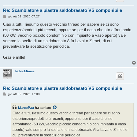
Re: Scambiatore a piastre saldobrasato VS componibile
M
gio ott 02, 2025 07:27
e
s
Ciao a tutti, riesumo questo vecchio thread per sapere se ci sono
s
esperienze/prodotti più recenti, oppure se per il caso che sto affrontando
a
g
(50 kW, vecchio piccolo condominio con impianto a vaso aperto) vale
g
sempre la scelta di un saldobrasato Alfa Laval o Zilmet, di cui
i
o
preventivare la sostituzione periodica.
Grazie mille!
NoNickName
Re: Scambiatore a piastre saldobrasato VS componibile
M
gio ott 02, 2025 17:08
e
s
s
MarcoPau
ha scritto:
a
g
Ciao a tutti, riesumo questo vecchio thread per sapere se ci sono
g
esperienze/prodotti più recenti, oppure se per il caso che sto
i
o
affrontando (50 kW, vecchio piccolo condominio con impianto a vaso
aperto) vale sempre la scelta di un saldobrasato Alfa Laval o Zilmet, di
cui preventivare la sostituzione periodica.