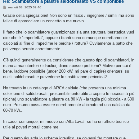
Re: Scambiatore a piastre saldobrasato VS componibile
M
mer ott 08, 2025 09:46
e
s
Grazie della spiegazione! Non sono un fisico / ingegnere / simili ma sono
s
felice di approcciare un concetto a me nuovo.
a
g
g
Il fatto che lo scambiatore guarnizionato sia una struttura iperstatica vuol
i
o
dire che è "imperfetta", oppure i tiranti sono comunque correttamente
calcolati al fine di impedirne le perdite / rotture? Ovviamente a patto che
poi venga serrato correttamente...
C'è quindi generalmente da considerare che questo tipo di scambiatori, in
mano a manutentori / idraulici, diano spesso problemi? Motivo per cui è
bene, laddove possibile (under 200 kW, mi pare di capire) orientarsi su
quelli saldobrasati e prevederne la sostituzione periodica?
Ho trovato in un catalogo di ARCA caldaie (che presenta una minima
selezione di saldobrasati, presumibilmente utile a coprire le necessità più
tipiche) uno scambiatore a piastre da 80 kW - la taglia più piccola - a 600
euro. Presumo possa essere correttamente abbinato ad una caldaia da
60-70 kW...
In caso, comunque, mi muovo con Alfa Laval, se ha un ufficio tecnico
utile ai poveri mortali come me.
Per quanto riguarda lo schema idraulico, se dovessi far montare due