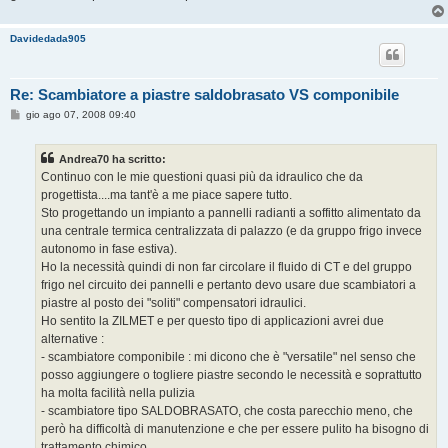
Davidedada905
Re: Scambiatore a piastre saldobrasato VS componibile
M
gio ago 07, 2008 09:40
e
s
s
Andrea70 ha scritto:
a
g
Continuo con le mie questioni quasi più da idraulico che da
g
progettista....ma tant'è a me piace sapere tutto.
i
o
Sto progettando un impianto a pannelli radianti a soffitto alimentato da
una centrale termica centralizzata di palazzo (e da gruppo frigo invece
autonomo in fase estiva).
Ho la necessità quindi di non far circolare il fluido di CT e del gruppo
frigo nel circuito dei pannelli e pertanto devo usare due scambiatori a
piastre al posto dei "soliti" compensatori idraulici.
Ho sentito la ZILMET e per questo tipo di applicazioni avrei due
alternative :
- scambiatore componibile : mi dicono che è "versatile" nel senso che
posso aggiungere o togliere piastre secondo le necessità e soprattutto
ha molta facilità nella pulizia
- scambiatore tipo SALDOBRASATO, che costa parecchio meno, che
però ha difficoltà di manutenzione e che per essere pulito ha bisogno di
trattamento chimico.