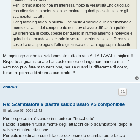
Per il primo aspetto non mi interessa molto la versatilità...ho calcolato
con attenzione la potenza da scambiare e quindi posso installare gli
scambiatori adatti.
Per quanto riguarda la pulizia.... se metto 4 valvole di intercettazione a
monte e a valle del componente non dovrei avere difficoltà a pulirlo.
La differenza di costo, specie per quello in raffrescamento è notevole e
quindi mi domandavo secondo la vostra esperienza se la differenza di
costo fra una tipologia e l'altr è giustificata dai vantaggi sopra descritti.
Mi aggiungo anche io: saldobrasato tutta la vita ALFA-LAVAL i migliori!!!.
Rispetto al guarnizionato hai costo minore ed ingombro minore ma. E'
vero non puoi fare manutenzione, ma se guardi la differenza di costo,
forse fai prima addirittura a cambiarlo!!!!
Andrea70
Re: Scambiatore a piastre saldobrasato VS componibile
M
gio ago 07, 2008 11:42
e
s
Per lo sporco mi è venuto in mente un "trucchetto"
s
Faccio istallare 4 tubi a monte degli attacchi dello scambiatore, dopo le
a
g
valvole di intercettazione.
g
Per pulizie ordinarie quindi faccio sezionare lo scambiatore e faccio
i