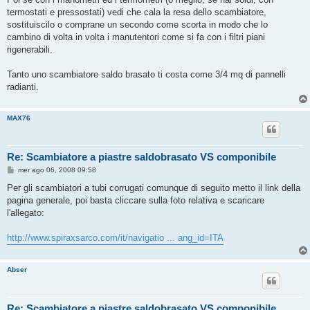
termostati e pressostati) vedi che cala la resa dello scambiatore,
sostituiscilo o comprane un secondo come scorta in modo che lo
cambino di volta in volta i manutentori come si fa con i filtri piani
rigenerabili.
Tanto uno scambiatore saldo brasato ti costa come 3/4 mq di pannelli
radianti.
MAX76
Re: Scambiatore a piastre saldobrasato VS componibile
M
mer ago 06, 2008 09:58
e
s
Per gli scambiatori a tubi corrugati comunque di seguito metto il link della
s
pagina generale, poi basta cliccare sulla foto relativa e scaricare
a
g
l'allegato:
g
i
o
http://www.spiraxsarco.com/it/navigatio ... ang_id=ITA
Abser
Re: Scambiatore a piastre saldobrasato VS componibile