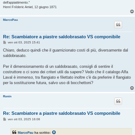
dell'appiattimento.”
Henri Fréderic Amiel, 12 giugno 1871
MarcoPau
Re: Scambiatore a piastre saldobrasato VS componibile
M
ven ott 03, 2025 15:41
e
s
Chiaro, deduco quindi che il guarnizionato costi di più, diversamente dal
s
saldobrasato.
a
g
g
Per il dimensionamento di un saldobrasato, consigli di sentire il
i
o
costruttore o ci sono dei criteri utili da sapere? Vedo che il catalogo Alfa
Laval è immenso, tra flangiato e filettato inoltre c'è da preferire il flangiato
per la sostituzione futura, salvo uso di bocchettoni?
Ronin
Re: Scambiatore a piastre saldobrasato VS componibile
M
ven ott 03, 2025 16:08
e
s
s
MarcoPau
ha scritto:
a