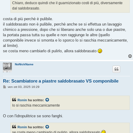
g
Chiaro, deduco quindi che il guarnizionato costi di più, diversamente
g
dal saldobrasato.
i
o
costa di più perchè è pulibile.
il saldobrasato non è pulibile, perchè anche se si effettua un lavaggio
chimico a pressione, dopo che si liberano anche solo una o due piastre,
la portata passa tutta su quelle e non raggiunge le altre (quello
componibile invece si smonta e lo sporco lo si raschia meccanicamente,
al limite).
se costa meno cambiarlo di pulirlo, allora saldobrasato
NoNickName
Re: Scambiatore a piastre saldobrasato VS componibile
M
ven ott 03, 2025 16:29
e
s
s
Ronin
ha scritto:
a
g
lo si raschia meccanicamente
g
i
o
O con l'idropulitrice se sono fanghi.
Ronin
ha scritto:
se costa meno cambiarlo di pulirlo, allora saldobrasato