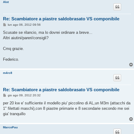
Alot
Re: Scambiatore a piastre saldobrasato VS componibile
M
lun ago 06, 2012 09:56
e
s
Scusate se rilancio, ma lo dovrei ordinare a breve...
s
Altri aiutini/pareri/consigli?
a
g
g
Cmq grazie.
i
o
Federico.
m4rc8
Re: Scambiatore a piastre saldobrasato VS componibile
M
gio ago 09, 2012 20:32
e
s
per 20 kw e' sufficiente il modello piu' piccolino di AL,un M3m (attacchi da
s
1" filettati maschi),con 8 piastre priimarie e 8 secondarie secondo me sei
a
g
gia' tranquillo
g
i
o
MarcoPau