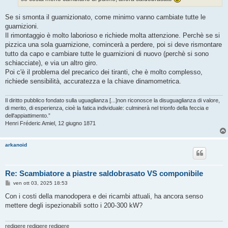
Se si smonta il guarnizionato, come minimo vanno cambiate tutte le
guarnizioni.
Il rimontaggio è molto laborioso e richiede molta attenzione. Perchè se si
pizzica una sola guarnizione, comincerà a perdere, poi si deve rismontare
tutto da capo e cambiare tutte le guarnizioni di nuovo (perchè si sono
schiacciate), e via un altro giro.
Poi c'è il problema del precarico dei tiranti, che è molto complesso,
richiede sensibilità, accuratezza e la chiave dinamometrica.
Il diritto pubblico fondato sulla uguaglianza [...]non riconosce la disuguaglianza di valore,
di merito, di esperienza, cioè la fatica individuale: culminerà nel trionfo della feccia e
dell'appiattimento.”
Henri Fréderic Amiel, 12 giugno 1871
arkanoid
Re: Scambiatore a piastre saldobrasato VS componibile
M
ven ott 03, 2025 18:53
e
s
Con i costi della manodopera e dei ricambi attuali, ha ancora senso
s
mettere degli ispezionabili sotto i 200-300 kW?
a
g
g
i
redigere redigere redigere