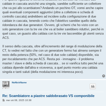
caldaie in cascata anziché una singola, sarebbe sufficiente un collettore
che va poi allo scambiatore? Andando un pochino OT, vorrei anche capire
quali eventuali componenti aggiuntivi (oltre a collettore e scheda di
controllo cascata) andrebbero ad incidere sulla configurazione di due
caldaie in cascata, tenendo conto che l'obiettivo sarebbe quello della
ridondanza dei due generatori. Ovvero, gli schemi che ho visto con un
solo generatore con la tre vie che va al boiler sarebbero riduttivi, perché in
quel caso, un guasto alla caldaia con la tre vie lascerebbe gli utenti senza
ACS.
Il senso della cascata, oltre all'incremento del range di modulazione della
CT, lo vedrei nel fatto che con un generatore fermo hai almeno sempre il
resto della potenza (50%, nel caso di due sole caldaie) disponibile, sia
per riscaldamento che per ACS. Resta poi - immagino - il problema
master / slave e della scheda di cascata... se si vanifica tutto perché una
caldaia dipende dall'altra e viceversa, a quel punto monto una caldaia
singola e tanti saluti (della modulazione mi interessa poco).
NoNickName
Re: Scambiatore a piastre saldobrasato VS componibile
M
mer ott 08, 2025 10:38
e
s