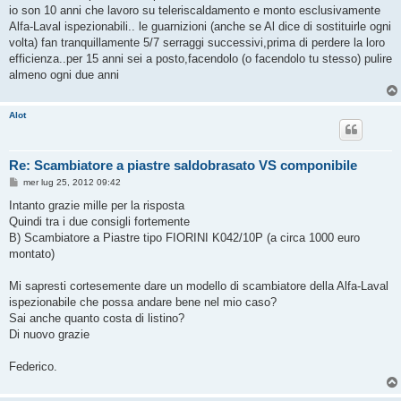
g
io son 10 anni che lavoro su teleriscaldamento e monto esclusivamente
i
o
Alfa-Laval ispezionabili.. le guarnizioni (anche se Al dice di sostituirle ogni
volta) fan tranquillamente 5/7 serraggi successivi,prima di perdere la loro
efficienza..per 15 anni sei a posto,facendolo (o facendolo tu stesso) pulire
almeno ogni due anni
Alot
Re: Scambiatore a piastre saldobrasato VS componibile
M
mer lug 25, 2012 09:42
e
s
Intanto grazie mille per la risposta
s
Quindi tra i due consigli fortemente
a
g
B) Scambiatore a Piastre tipo FIORINI K042/10P (a circa 1000 euro
g
montato)
i
o
Mi sapresti cortesemente dare un modello di scambiatore della Alfa-Laval
ispezionabile che possa andare bene nel mio caso?
Sai anche quanto costa di listino?
Di nuovo grazie
Federico.