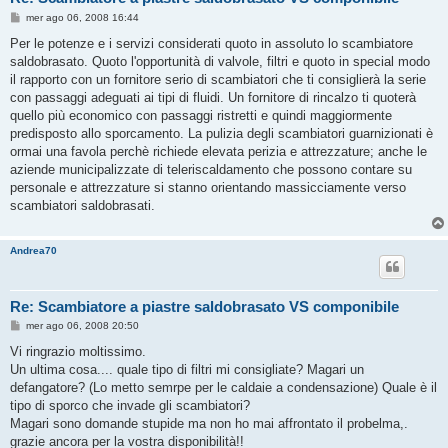
M
mer ago 06, 2008 16:44
e
s
Per le potenze e i servizi considerati quoto in assoluto lo scambiatore
s
saldobrasato. Quoto l'opportunità di valvole, filtri e quoto in special modo
a
g
il rapporto con un fornitore serio di scambiatori che ti consiglierà la serie
g
con passaggi adeguati ai tipi di fluidi. Un fornitore di rincalzo ti quoterà
i
o
quello più economico con passaggi ristretti e quindi maggiormente
predisposto allo sporcamento. La pulizia degli scambiatori guarnizionati è
ormai una favola perchè richiede elevata perizia e attrezzature; anche le
aziende municipalizzate di teleriscaldamento che possono contare su
personale e attrezzature si stanno orientando massicciamente verso
scambiatori saldobrasati.
Andrea70
Re: Scambiatore a piastre saldobrasato VS componibile
M
mer ago 06, 2008 20:50
e
s
Vi ringrazio moltissimo.
s
Un ultima cosa.... quale tipo di filtri mi consigliate? Magari un
a
g
defangatore? (Lo metto semrpe per le caldaie a condensazione) Quale è il
g
tipo di sporco che invade gli scambiatori?
i
o
Magari sono domande stupide ma non ho mai affrontato il probelma,.
grazie ancora per la vostra disponibilità!!