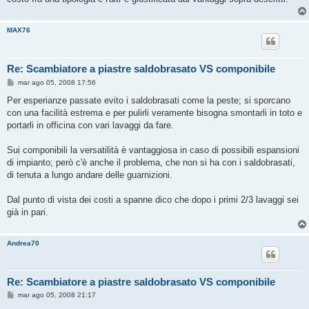
MAX76
Re: Scambiatore a piastre saldobrasato VS componibile
M
mar ago 05, 2008 17:56
e
s
Per esperianze passate evito i saldobrasati come la peste; si sporcano
s
con una facilità estrema e per pulirli veramente bisogna smontarli in toto e
a
g
portarli in officina con vari lavaggi da fare.
g
i
o
Sui componibili la versatilità è vantaggiosa in caso di possibili espansioni
di impianto; però c'è anche il problema, che non si ha con i saldobrasati,
di tenuta a lungo andare delle guarnizioni.
Dal punto di vista dei costi a spanne dico che dopo i primi 2/3 lavaggi sei
già in pari.
Andrea70
Re: Scambiatore a piastre saldobrasato VS componibile
M
mar ago 05, 2008 21:17
e