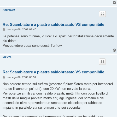
Andrea70
Re: Scambiatore a piastre saldobrasato VS componibile
M
mer ago 06, 2008 08:40
e
s
Le potenze sono minime, 20 kW. Gli spazi per l'installazione decisamente
s
più ridotti...
a
g
Provoa vdere cosa sono questi Turflow
g
i
o
MAX76
Re: Scambiatore a piastre saldobrasato VS componibile
M
mer ago 06, 2008 08:57
e
s
Non perdere tempo sui turflow (prodotto Spirax Sarco tanto per intenderci
s
ma ce l'hanno un po' tutti), con 20 kW non ne vale la pena.
a
g
Per potenze simili vai con i saldo brasati, metti filtri con buon livello di
g
mash della maglia (ovvero molto fini) agli ingressi del primario e del
i
o
secondario oltre a prevedere un separatore ciclonico per rabbocco
impianti in parallelo sia sui primari che sui secondari.
Poi se con i manometri ed i termometri (o meglio, se hai soldi, con