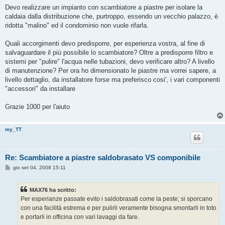
g
Devo realizzare un impianto con scambiatore a piastre per isolare la
g
caldaia dalla distribuzione che, purtroppo, essendo un vecchio palazzo, è
i
o
ridotta "malino" ed il condominio non vuole rifarla.
Quali accorgimenti devo predisporre, per esperienza vostra, al fine di
salvaguardare il più possibile lo scambiatore? Oltre a predisporre filtro e
sistemi per "pulire" l'acqua nelle tubazioni, devo verificare altro? A livello
di manutenzione? Per ora ho dimensionato le piastre ma vorrei sapere, a
livello dettaglio, da installatore forse ma preferisco cosi', i vari componenti
"accessori" da installare
Grazie 1000 per l'aiuto
my_TT
Re: Scambiatore a piastre saldobrasato VS componibile
M
gio set 04, 2008 15:11
e
s
s
MAX76 ha scritto:
a
g
Per esperianze passate evito i saldobrasati come la peste; si sporcano
g
con una facilità estrema e per pulirli veramente bisogna smontarli in toto
i
o
e portarli in officina con vari lavaggi da fare.