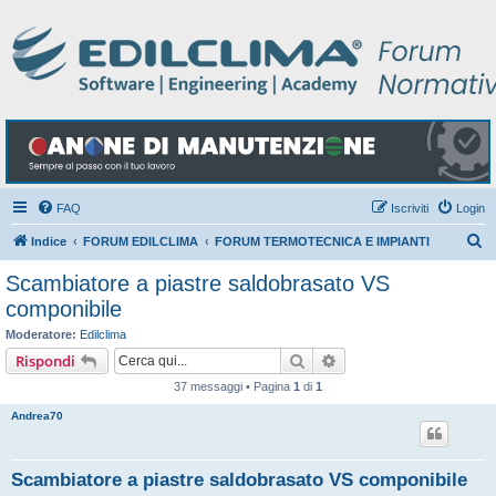
FAQ
Iscriviti
Login
C
Indice
FORUM EDILCLIMA
FORUM TERMOTECNICA E IMPIANTI
e
Scambiatore a piastre saldobrasato VS
r
componibile
c
Moderatore:
Edilclima
a
Cerca
Ricerca avanzata
Rispondi
37 messaggi • Pagina
1
di
1
Andrea70
Scambiatore a piastre saldobrasato VS componibile