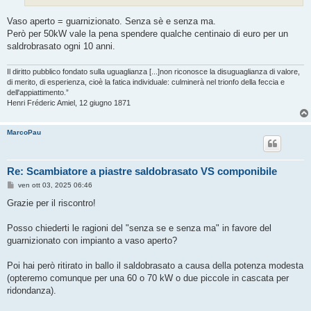
Vaso aperto = guarnizionato. Senza sè e senza ma.
Però per 50kW vale la pena spendere qualche centinaio di euro per un
saldrobrasato ogni 10 anni.
Il diritto pubblico fondato sulla uguaglianza [...]non riconosce la disuguaglianza di valore,
di merito, di esperienza, cioè la fatica individuale: culminerà nel trionfo della feccia e
dell'appiattimento.”
Henri Fréderic Amiel, 12 giugno 1871
MarcoPau
Re: Scambiatore a piastre saldobrasato VS componibile
M
ven ott 03, 2025 06:46
e
s
Grazie per il riscontro!
s
a
g
Posso chiederti le ragioni del "senza se e senza ma" in favore del
g
guarnizionato con impianto a vaso aperto?
i
o
Poi hai però ritirato in ballo il saldobrasato a causa della potenza modesta
(opteremo comunque per una 60 o 70 kW o due piccole in cascata per
ridondanza).