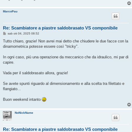
o
MarcoPau
Re: Scambiatore a piastre saldobrasato VS componibile
M
sab ott 04, 2025 08:52
e
s
Tutto chiaro, grazie! Non avrei mai detto che chiudere le due facce con la
s
dinamometrica potesse essere così "tricky".
a
g
g
In ogni caso, più una operazione da meccanico che da idraulico, mi par di
i
o
capire.
Vada per il saldobrasato allora, grazie!
Se avete spunti riguardo al dimensionamento e alla scelta tra filettato e
flangiato...
Buon weekend intanto
NoNickName
Re: Scambiatore a piastre saldobrasato VS componibile