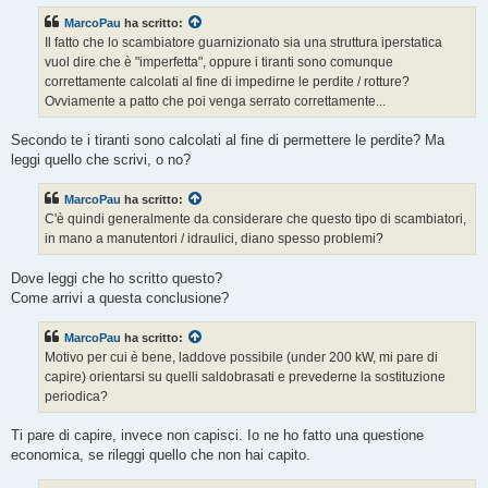
s
MarcoPau
ha scritto:
a
g
Il fatto che lo scambiatore guarnizionato sia una struttura iperstatica
g
vuol dire che è "imperfetta", oppure i tiranti sono comunque
i
o
correttamente calcolati al fine di impedirne le perdite / rotture?
Ovviamente a patto che poi venga serrato correttamente...
Secondo te i tiranti sono calcolati al fine di permettere le perdite? Ma
leggi quello che scrivi, o no?
MarcoPau
ha scritto:
C'è quindi generalmente da considerare che questo tipo di scambiatori,
in mano a manutentori / idraulici, diano spesso problemi?
Dove leggi che ho scritto questo?
Come arrivi a questa conclusione?
MarcoPau
ha scritto:
Motivo per cui è bene, laddove possibile (under 200 kW, mi pare di
capire) orientarsi su quelli saldobrasati e prevederne la sostituzione
periodica?
Ti pare di capire, invece non capisci. Io ne ho fatto una questione
economica, se rileggi quello che non hai capito.