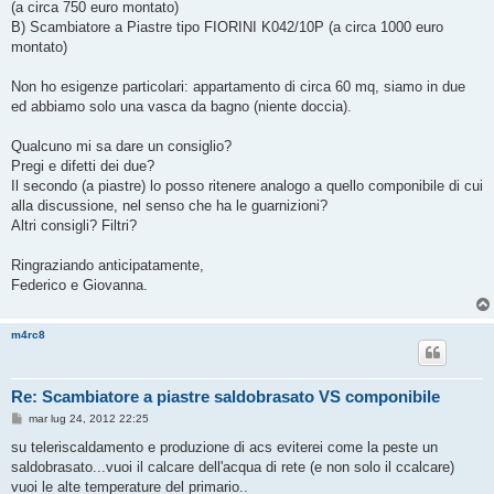
(a circa 750 euro montato)
B) Scambiatore a Piastre tipo FIORINI K042/10P (a circa 1000 euro
montato)
Non ho esigenze particolari: appartamento di circa 60 mq, siamo in due
ed abbiamo solo una vasca da bagno (niente doccia).
Qualcuno mi sa dare un consiglio?
Pregi e difetti dei due?
Il secondo (a piastre) lo posso ritenere analogo a quello componibile di cui
alla discussione, nel senso che ha le guarnizioni?
Altri consigli? Filtri?
Ringraziando anticipatamente,
Federico e Giovanna.
m4rc8
Re: Scambiatore a piastre saldobrasato VS componibile
M
mar lug 24, 2012 22:25
e
s
su teleriscaldamento e produzione di acs eviterei come la peste un
s
saldobrasato...vuoi il calcare dell'acqua di rete (e non solo il ccalcare)
a
g
vuoi le alte temperature del primario..