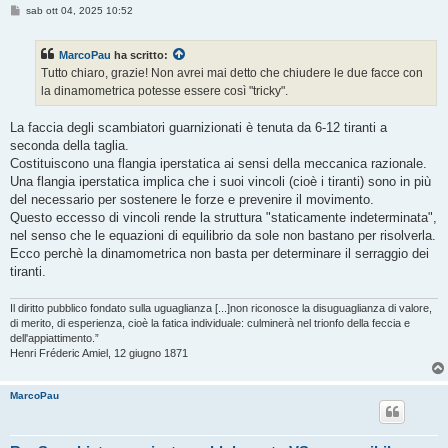
M
sab ott 04, 2025 10:52
e
s
s
MarcoPau
ha scritto:
a
g
Tutto chiaro, grazie! Non avrei mai detto che chiudere le due facce con
g
la dinamometrica potesse essere così "tricky".
i
o
La faccia degli scambiatori guarnizionati è tenuta da 6-12 tiranti a
seconda della taglia.
Costituiscono una flangia iperstatica ai sensi della meccanica razionale.
Una flangia iperstatica implica che i suoi vincoli (cioè i tiranti) sono in più
del necessario per sostenere le forze e prevenire il movimento.
Questo eccesso di vincoli rende la struttura "staticamente indeterminata",
nel senso che le equazioni di equilibrio da sole non bastano per risolverla.
Ecco perchè la dinamometrica non basta per determinare il serraggio dei
tiranti.
Il diritto pubblico fondato sulla uguaglianza [...]non riconosce la disuguaglianza di valore,
di merito, di esperienza, cioè la fatica individuale: culminerà nel trionfo della feccia e
dell'appiattimento.”
Henri Fréderic Amiel, 12 giugno 1871
MarcoPau