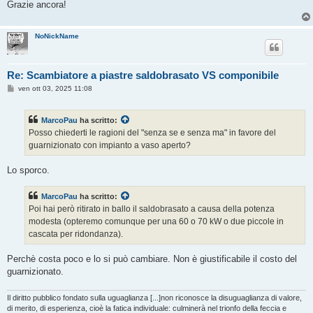
Grazie ancora!
NoNickName
Re: Scambiatore a piastre saldobrasato VS componibile
M
ven ott 03, 2025 11:08
e
s
s
MarcoPau
ha scritto:
a
g
Posso chiederti le ragioni del "senza se e senza ma" in favore del
g
guarnizionato con impianto a vaso aperto?
i
o
Lo sporco.
MarcoPau
ha scritto:
Poi hai però ritirato in ballo il saldobrasato a causa della potenza
modesta (opteremo comunque per una 60 o 70 kW o due piccole in
cascata per ridondanza).
Perchè costa poco e lo si può cambiare. Non è giustificabile il costo del
guarnizionato.
Il diritto pubblico fondato sulla uguaglianza [...]non riconosce la disuguaglianza di valore,
di merito, di esperienza, cioè la fatica individuale: culminerà nel trionfo della feccia e