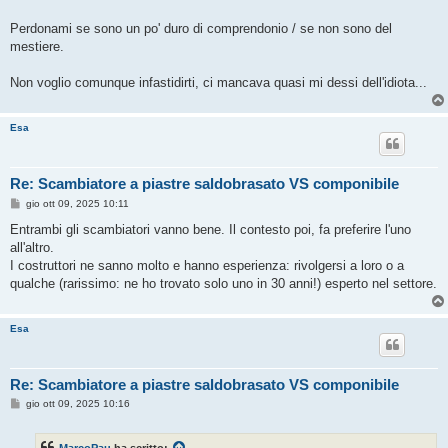
Perdonami se sono un po' duro di comprendonio / se non sono del
mestiere.
Non voglio comunque infastidirti, ci mancava quasi mi dessi dell'idiota...
Esa
Re: Scambiatore a piastre saldobrasato VS componibile
M
gio ott 09, 2025 10:11
e
s
Entrambi gli scambiatori vanno bene. Il contesto poi, fa preferire l'uno
s
all'altro.
a
g
I costruttori ne sanno molto e hanno esperienza: rivolgersi a loro o a
g
qualche (rarissimo: ne ho trovato solo uno in 30 anni!) esperto nel settore.
i
o
Esa
Re: Scambiatore a piastre saldobrasato VS componibile
M
gio ott 09, 2025 10:16
e
s
s