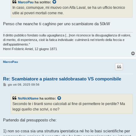
MarcoPau
ha scritto:
In caso, comunque, mi muovo con Alfa Laval, se ha un ufficio tecnico
utile ai poveri mortali come me.
Penso che neanche ti caghino per uno scambiatore da 50kW
Il diritto pubblico fondato sulla uguaglianza [...]non riconosce la disuguaglianza di valore,
di merito, di esperienza, cioè la fatica individuale: culminerà nel trionfo della feccia e
dell'appiattimento.”
Henri Fréderic Amiel, 12 giugno 1871
MarcoPau
Re: Scambiatore a piastre saldobrasato VS componibile
M
gio ott 09, 2025 09:56
e
s
s
NoNickName
ha scritto:
a
g
Secondo te i tiranti sono calcolati al fine di permettere le perdite? Ma
g
leggi quello che scrivi, o no?
i
o
Partendo dal presupposto che:
1) non so cosa sia una struttura iperstatica né ho le basi scientifiche per