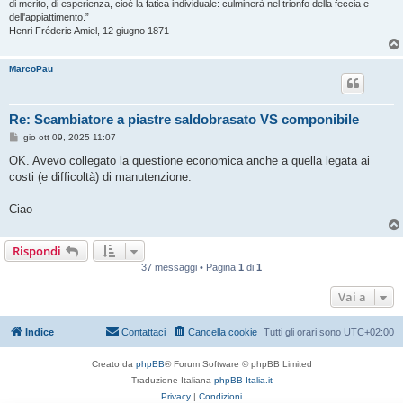
di merito, di esperienza, cioè la fatica individuale: culminerà nel trionfo della feccia e
dell'appiattimento.”
Henri Fréderic Amiel, 12 giugno 1871
MarcoPau
Re: Scambiatore a piastre saldobrasato VS componibile
M
gio ott 09, 2025 11:07
e
s
OK. Avevo collegato la questione economica anche a quella legata ai
s
costi (e difficoltà) di manutenzione.
a
g
g
Ciao
i
o
Rispondi
37 messaggi • Pagina
1
di
1
Vai a
Indice
Contattaci
Cancella cookie
Tutti gli orari sono
UTC+02:00
Creato da
phpBB
® Forum Software © phpBB Limited
Traduzione Italiana
phpBB-Italia.it
Privacy
|
Condizioni