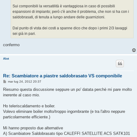
Sui componibili la versatilità è vantaggiosa in caso di possibili
espansioni di impianto; però c'è anche il problema, che non si ha con i
saldobrasati, di tenuta a lungo andare delle guarnizioni.
Dal punto di vista dei costi a spanne dico che dopo i primi 2/3 lavaggi
sei già in pari.
confermo
Alot
Re: Scambiatore a piastre saldobrasato VS componibile
M
mar lug 24, 2012 20:37
e
s
Riesumo questa discussione seppure un po' datata perchè mi pare molto
s
inerente al caso mio.
a
g
g
Ho teleriscaldamento e boiler.
i
o
Volevo eliminare boiler molto/troppo ingombrante (e tra l'altro neppure
particolarmente efficiente.)
Mi hanno proposto due alternative
A) Scambiatore Saldobrasato tipo CALEFFI SATELLITE ACS SATK101