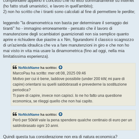
comprendere appieno il concetto che ho letto sommariamente su internet
(ho fatto studi umanistici, e lavoro in quell'ambito);
2) non ho scritto che i tiranti sono calcolati al fine di permettere le perdite;
leggendo "la dinamometrica non basta per determinare il serraggio dei
tiranti" ho - immagino erroneamente - pensato che il lavoro di
manutenzione degli scambiatori guarnizionati non sia semplice quanto
aprire e richiudere due piastre a x Nm, figurandomi il classico scagnozzo
di un'azienda idraulica che va a fare manutenzioni in giro e che non ho
mai visto in vita mia usare la dinamometrica (fino ad oggi, nella mia
limitatissima esperienza).
NoNickName
ha scritto:
MarcoPau ha scritto: mer ott 08, 2025 09:46
Motivo per cui è bene, laddove possibile (under 200 kW, mi pare di
capire) orientarsi su quelli saldobrasati e prevederne la sostituzione
periodica?
Ti pare di capire, invece non capisci. Io ne ho fatto una questione
economica, se rileggi quello che non hai capito.
NoNickName
ha scritto:
Però per 50kW vale la pena spendere qualche centinaio di euro per un
saldrobrasato ogni 10 anni.
Quindi questa tua considerazione non era di natura economica?