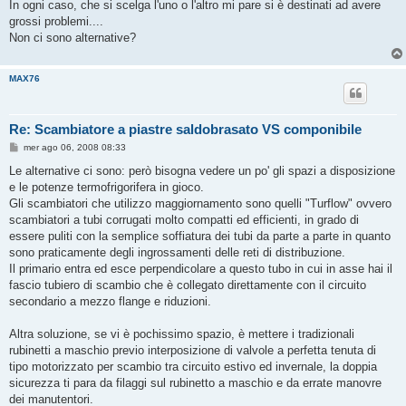
s
In ogni caso, che si scelga l'uno o l'altro mi pare si è destinati ad avere
s
grossi problemi....
a
g
Non ci sono alternative?
g
i
o
MAX76
Re: Scambiatore a piastre saldobrasato VS componibile
M
mer ago 06, 2008 08:33
e
s
Le alternative ci sono: però bisogna vedere un po' gli spazi a disposizione
s
e le potenze termofrigorifera in gioco.
a
g
Gli scambiatori che utilizzo maggiornamento sono quelli "Turflow" ovvero
g
scambiatori a tubi corrugati molto compatti ed efficienti, in grado di
i
o
essere puliti con la semplice soffiatura dei tubi da parte a parte in quanto
sono praticamente degli ingrossamenti delle reti di distribuzione.
Il primario entra ed esce perpendicolare a questo tubo in cui in asse hai il
fascio tubiero di scambio che è collegato direttamente con il circuito
secondario a mezzo flange e riduzioni.
Altra soluzione, se vi è pochissimo spazio, è mettere i tradizionali
rubinetti a maschio previo interposizione di valvole a perfetta tenuta di
tipo motorizzato per scambio tra circuito estivo ed invernale, la doppia
sicurezza ti para da filaggi sul rubinetto a maschio e da errate manovre
dei manutentori.