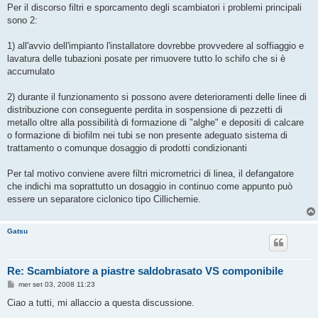
s
Per il discorso filtri e sporcamento degli scambiatori i problemi principali
s
sono 2:
a
g
g
1) all'avvio dell'impianto l'installatore dovrebbe provvedere al soffiaggio e
i
o
lavatura delle tubazioni posate per rimuovere tutto lo schifo che si è
accumulato
2) durante il funzionamento si possono avere deterioramenti delle linee di
distribuzione con conseguente perdita in sospensione di pezzetti di
metallo oltre alla possibilità di formazione di "alghe" e depositi di calcare
o formazione di biofilm nei tubi se non presente adeguato sistema di
trattamento o comunque dosaggio di prodotti condizionanti
Per tal motivo conviene avere filtri micrometrici di linea, il defangatore
che indichi ma soprattutto un dosaggio in continuo come appunto può
essere un separatore ciclonico tipo Cillichemie.
Gatsu
Re: Scambiatore a piastre saldobrasato VS componibile
M
mer set 03, 2008 11:23
e
s
Ciao a tutti, mi allaccio a questa discussione.
s
a