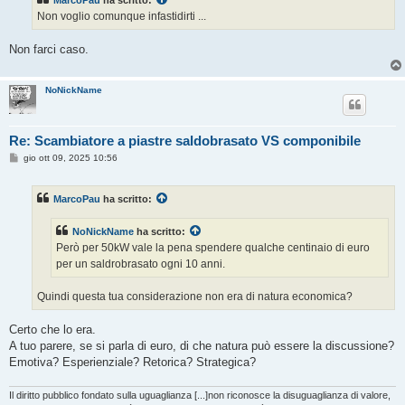
MarcoPau
ha scritto:
a
g
Non voglio comunque infastidirti ...
g
i
o
Non farci caso.
NoNickName
Re: Scambiatore a piastre saldobrasato VS componibile
M
gio ott 09, 2025 10:56
e
s
s
MarcoPau
ha scritto:
a
g
g
NoNickName
ha scritto:
i
o
Però per 50kW vale la pena spendere qualche centinaio di euro
per un saldrobrasato ogni 10 anni.
Quindi questa tua considerazione non era di natura economica?
Certo che lo era.
A tuo parere, se si parla di euro, di che natura può essere la discussione?
Emotiva? Esperienziale? Retorica? Strategica?
Il diritto pubblico fondato sulla uguaglianza [...]non riconosce la disuguaglianza di valore,