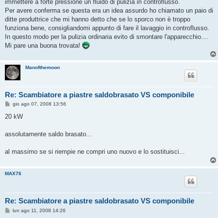
o
immettere a forte pressione un fluido di pulizia in controflusso.
Per avere conferma se questa era un idea assurdo ho chiamato un paio di
ditte produttrice che mi hanno detto che se lo sporco non è troppo
funziona bene, consigliandomi appunto di fare il lavaggio in controflusso.
In questo modo per la pulizia ordinaria evito di smontare l'apparecchio....
Mi pare una buona trovata!
Manofthemoon
Re: Scambiatore a piastre saldobrasato VS componibile
M
gio ago 07, 2008 13:56
e
s
20 kW
s
a
g
assolutamente saldo brasato...
g
i
o
al massimo se si riempie ne compri uno nuovo e lo sostituisci...
MAX76
Re: Scambiatore a piastre saldobrasato VS componibile
M
lun ago 11, 2008 14:26
e