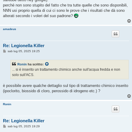
perchè non sono stupito del fatto che tra tutte quelle che sono disponibili,
NNN usi proprio quella di cui ci sono le prove che i risultati che dà sono
alterati secondo i voleri del suo padrone?
amadeus
Re: Legionella Killer
M
sab lug 05, 2025 19:25
e
s
s
Ronin
ha scritto:
a
g
... si è inserito un trattamento chimico anche sull'acqua fredda e non
g
solo sull'ACS.
i
o
è possibile avere qualche dettaglio sul tipo di trattamento chimico inserito
(ipoclorito, biossido di cloro, perossido di idrogeno etc.) ?
Ronin
Re: Legionella Killer
M
sab lug 05, 2025 19:29
e