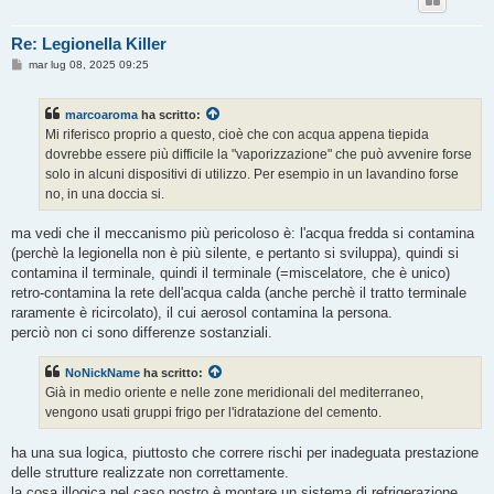
Re: Legionella Killer
M
mar lug 08, 2025 09:25
e
s
s
marcoaroma
ha scritto:
a
g
Mi riferisco proprio a questo, cioè che con acqua appena tiepida
g
dovrebbe essere più difficile la "vaporizzazione" che può avvenire forse
i
o
solo in alcuni dispositivi di utilizzo. Per esempio in un lavandino forse
no, in una doccia si.
ma vedi che il meccanismo più pericoloso è: l'acqua fredda si contamina
(perchè la legionella non è più silente, e pertanto si sviluppa), quindi si
contamina il terminale, quindi il terminale (=miscelatore, che è unico)
retro-contamina la rete dell'acqua calda (anche perchè il tratto terminale
raramente è ricircolato), il cui aerosol contamina la persona.
perciò non ci sono differenze sostanziali.
NoNickName
ha scritto:
Già in medio oriente e nelle zone meridionali del mediterraneo,
vengono usati gruppi frigo per l'idratazione del cemento.
ha una sua logica, piuttosto che correre rischi per inadeguata prestazione
delle strutture realizzate non correttamente.
la cosa illogica nel caso nostro è montare un sistema di refrigerazione