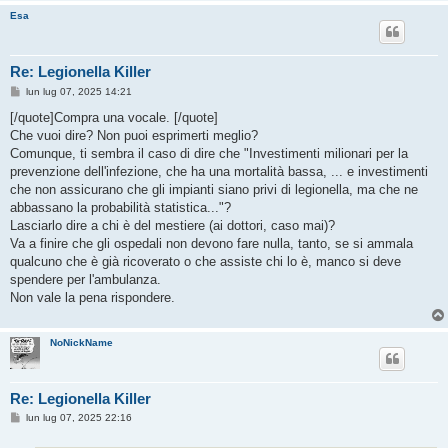
Esa
Re: Legionella Killer
M
lun lug 07, 2025 14:21
e
s
[/quote]Compra una vocale. [/quote]
s
Che vuoi dire? Non puoi esprimerti meglio?
a
g
Comunque, ti sembra il caso di dire che "Investimenti milionari per la
g
prevenzione dell'infezione, che ha una mortalità bassa, ... e investimenti
i
o
che non assicurano che gli impianti siano privi di legionella, ma che ne
abbassano la probabilità statistica..."?
Lasciarlo dire a chi è del mestiere (ai dottori, caso mai)?
Va a finire che gli ospedali non devono fare nulla, tanto, se si ammala
qualcuno che è già ricoverato o che assiste chi lo è, manco si deve
spendere per l'ambulanza.
Non vale la pena rispondere.
NoNickName
Re: Legionella Killer
M
lun lug 07, 2025 22:16
e
s