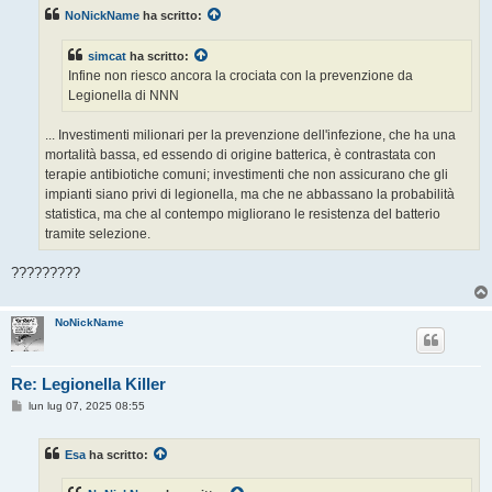
s
NoNickName
ha scritto:
a
g
g
simcat
ha scritto:
i
o
Infine non riesco ancora la crociata con la prevenzione da
Legionella di NNN
... Investimenti milionari per la prevenzione dell'infezione, che ha una
mortalità bassa, ed essendo di origine batterica, è contrastata con
terapie antibiotiche comuni; investimenti che non assicurano che gli
impianti siano privi di legionella, ma che ne abbassano la probabilità
statistica, ma che al contempo migliorano le resistenza del batterio
tramite selezione.
?????????
NoNickName
Re: Legionella Killer
M
lun lug 07, 2025 08:55
e
s
s
Esa
ha scritto:
a
g
g