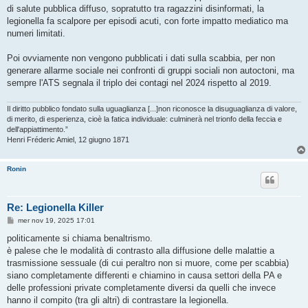
di salute pubblica diffuso, sopratutto tra ragazzini disinformati, la
legionella fa scalpore per episodi acuti, con forte impatto mediatico ma
numeri limitati.
Poi ovviamente non vengono pubblicati i dati sulla scabbia, per non
generare allarme sociale nei confronti di gruppi sociali non autoctoni, ma
sempre l'ATS segnala il triplo dei contagi nel 2024 rispetto al 2019.
Il diritto pubblico fondato sulla uguaglianza [...]non riconosce la disuguaglianza di valore,
di merito, di esperienza, cioè la fatica individuale: culminerà nel trionfo della feccia e
dell'appiattimento.”
Henri Fréderic Amiel, 12 giugno 1871
Ronin
Re: Legionella Killer
M
mer nov 19, 2025 17:01
e
s
politicamente si chiama benaltrismo.
s
è palese che le modalità di contrasto alla diffusione delle malattie a
a
g
trasmissione sessuale (di cui peraltro non si muore, come per scabbia)
g
siano completamente differenti e chiamino in causa settori della PA e
i
o
delle professioni private completamente diversi da quelli che invece
hanno il compito (tra gli altri) di contrastare la legionella.