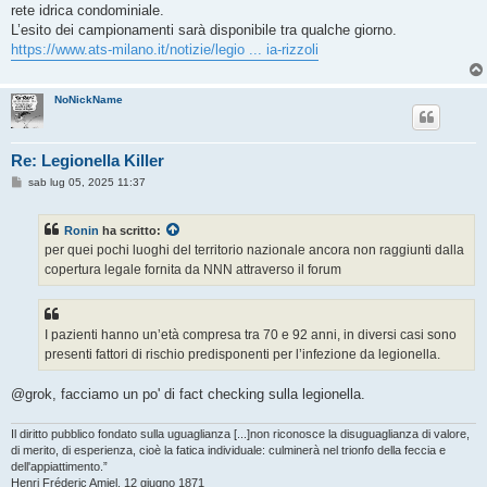
g
rete idrica condominiale.
i
o
L’esito dei campionamenti sarà disponibile tra qualche giorno.
https://www.ats-milano.it/notizie/legio ... ia-rizzoli
NoNickName
Re: Legionella Killer
M
sab lug 05, 2025 11:37
e
s
s
Ronin
ha scritto:
a
g
per quei pochi luoghi del territorio nazionale ancora non raggiunti dalla
g
copertura legale fornita da NNN attraverso il forum
i
o
I pazienti hanno un’età compresa tra 70 e 92 anni, in diversi casi sono
presenti fattori di rischio predisponenti per l’infezione da legionella.
@grok, facciamo un po' di fact checking sulla legionella.
Il diritto pubblico fondato sulla uguaglianza [...]non riconosce la disuguaglianza di valore,
di merito, di esperienza, cioè la fatica individuale: culminerà nel trionfo della feccia e
dell'appiattimento.”
Henri Fréderic Amiel, 12 giugno 1871