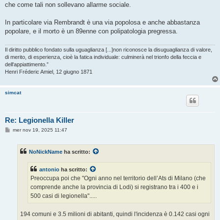
che come tali non sollevano allarme sociale.
In particolare via Rembrandt è una via popolosa e anche abbastanza
popolare, e il morto è un 89enne con polipatologia pregressa.
Il diritto pubblico fondato sulla uguaglianza [...]non riconosce la disuguaglianza di valore,
di merito, di esperienza, cioè la fatica individuale: culminerà nel trionfo della feccia e
dell'appiattimento.”
Henri Fréderic Amiel, 12 giugno 1871
simcat
Re: Legionella Killer
M
mer nov 19, 2025 11:47
e
s
s
NoNickName
ha scritto:
a
g
g
antonio
ha scritto:
i
o
Preoccupa poi che "Ogni anno nel territorio dell’Ats di Milano (che
comprende anche la provincia di Lodi) si registrano tra i 400 e i
500 casi di legionella".....
194 comuni e 3.5 milioni di abitanti, quindi l'incidenza è 0.142 casi ogni