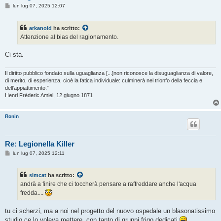
M
lun lug 07, 2025 12:07
e
s
s
arkanoid
ha scritto:
a
g
Attenzione al bias del ragionamento.
g
i
o
Ci sta.
Il diritto pubblico fondato sulla uguaglianza [...]non riconosce la disuguaglianza di valore,
di merito, di esperienza, cioè la fatica individuale: culminerà nel trionfo della feccia e
dell'appiattimento.”
Henri Fréderic Amiel, 12 giugno 1871
Ronin
Re: Legionella Killer
M
lun lug 07, 2025 12:11
e
s
s
simcat
ha scritto:
a
g
andrà a finire che ci toccherà pensare a raffreddare anche l'acqua
g
fredda....
i
o
tu ci scherzi, ma a noi nel progetto del nuovo ospedale un blasonatissimo
studio ce lo voleva mettere, con tanto di gruppi frigo dedicati