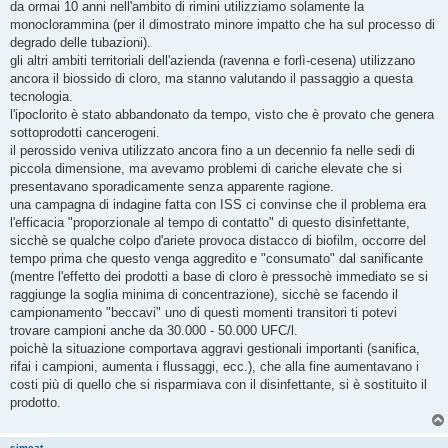
s
da ormai 10 anni nell'ambito di rimini utilizziamo solamente la
s
monoclorammina (per il dimostrato minore impatto che ha sul processo di
a
g
degrado delle tubazioni).
g
gli altri ambiti territoriali dell'azienda (ravenna e forlì-cesena) utilizzano
i
o
ancora il biossido di cloro, ma stanno valutando il passaggio a questa
tecnologia.
l'ipoclorito è stato abbandonato da tempo, visto che è provato che genera
sottoprodotti cancerogeni.
il perossido veniva utilizzato ancora fino a un decennio fa nelle sedi di
piccola dimensione, ma avevamo problemi di cariche elevate che si
presentavano sporadicamente senza apparente ragione.
una campagna di indagine fatta con ISS ci convinse che il problema era
l'efficacia "proporzionale al tempo di contatto" di questo disinfettante,
sicchè se qualche colpo d'ariete provoca distacco di biofilm, occorre del
tempo prima che questo venga aggredito e "consumato" dal sanificante
(mentre l'effetto dei prodotti a base di cloro è pressochè immediato se si
raggiunge la soglia minima di concentrazione), sicchè se facendo il
campionamento "beccavi" uno di questi momenti transitori ti potevi
trovare campioni anche da 30.000 - 50.000 UFC/l.
poichè la situazione comportava aggravi gestionali importanti (sanifica,
rifai i campioni, aumenta i flussaggi, ecc.), che alla fine aumentavano i
costi più di quello che si risparmiava con il disinfettante, si è sostituito il
prodotto.
simcat