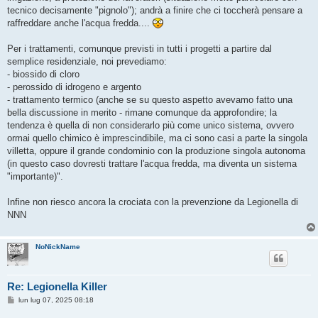
tecnico decisamente "pignolo"); andrà a finire che ci toccherà pensare a
raffreddare anche l'acqua fredda....
Per i trattamenti, comunque previsti in tutti i progetti a partire dal
semplice residenziale, noi prevediamo:
- biossido di cloro
- perossido di idrogeno e argento
- trattamento termico (anche se su questo aspetto avevamo fatto una
bella discussione in merito - rimane comunque da approfondire; la
tendenza è quella di non considerarlo più come unico sistema, ovvero
ormai quello chimico è imprescindibile, ma ci sono casi a parte la singola
villetta, oppure il grande condominio con la produzione singola autonoma
(in questo caso dovresti trattare l'acqua fredda, ma diventa un sistema
"importante)".
Infine non riesco ancora la crociata con la prevenzione da Legionella di
NNN
NoNickName
Re: Legionella Killer
M
lun lug 07, 2025 08:18
e
s