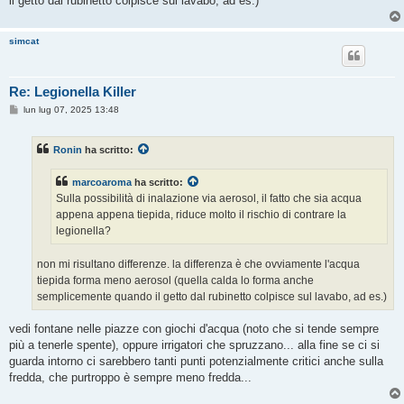
il getto dal rubinetto colpisce sul lavabo, ad es.)
simcat
Re: Legionella Killer
M
lun lug 07, 2025 13:48
e
s
s
Ronin
ha scritto:
a
g
g
marcoaroma
ha scritto:
i
o
Sulla possibilità di inalazione via aerosol, il fatto che sia acqua
appena appena tiepida, riduce molto il rischio di contrare la
legionella?
non mi risultano differenze. la differenza è che ovviamente l'acqua
tiepida forma meno aerosol (quella calda lo forma anche
semplicemente quando il getto dal rubinetto colpisce sul lavabo, ad es.)
vedi fontane nelle piazze con giochi d'acqua (noto che si tende sempre
più a tenerle spente), oppure irrigatori che spruzzano... alla fine se ci si
guarda intorno ci sarebbero tanti punti potenzialmente critici anche sulla
fredda, che purtroppo è sempre meno fredda...