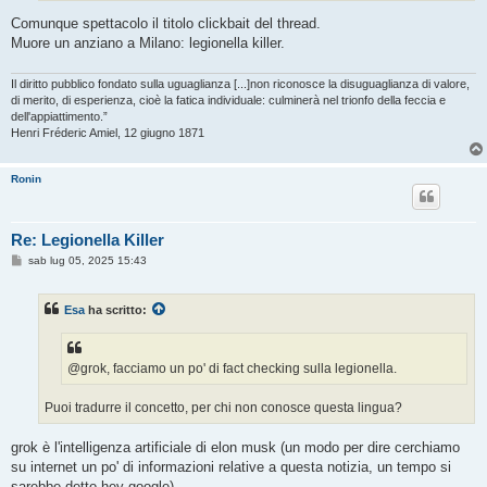
Comunque spettacolo il titolo clickbait del thread.
Muore un anziano a Milano: legionella killer.
Il diritto pubblico fondato sulla uguaglianza [...]non riconosce la disuguaglianza di valore,
di merito, di esperienza, cioè la fatica individuale: culminerà nel trionfo della feccia e
dell'appiattimento.”
Henri Fréderic Amiel, 12 giugno 1871
Ronin
Re: Legionella Killer
M
sab lug 05, 2025 15:43
e
s
s
Esa
ha scritto:
a
g
g
i
o
@grok, facciamo un po' di fact checking sulla legionella.
Puoi tradurre il concetto, per chi non conosce questa lingua?
grok è l'intelligenza artificiale di elon musk (un modo per dire cerchiamo
su internet un po' di informazioni relative a questa notizia, un tempo si
sarebbe detto hey google).