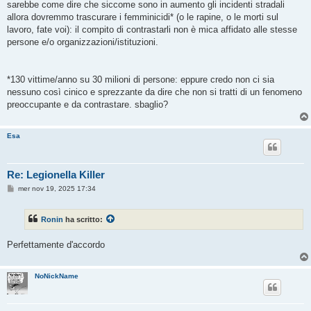
sarebbe come dire che siccome sono in aumento gli incidenti stradali
allora dovremmo trascurare i femminicidi* (o le rapine, o le morti sul
lavoro, fate voi): il compito di contrastarli non è mica affidato alle stesse
persone e/o organizzazioni/istituzioni.
*130 vittime/anno su 30 milioni di persone: eppure credo non ci sia
nessuno così cinico e sprezzante da dire che non si tratti di un fenomeno
preoccupante e da contrastare. sbaglio?
Esa
Re: Legionella Killer
M
mer nov 19, 2025 17:34
e
s
s
Ronin
ha scritto:
a
g
g
Perfettamente d'accordo
i
o
NoNickName