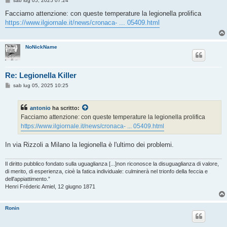
sab lug 05, 2025 07:24
e
s
Facciamo attenzione: con queste temperature la legionella prolifica
s
https://www.ilgiornale.it/news/cronaca- ... 05409.html
a
g
g
i
NoNickName
o
Re: Legionella Killer
M
sab lug 05, 2025 10:25
e
s
s
antonio
ha scritto:
a
g
Facciamo attenzione: con queste temperature la legionella prolifica
g
https://www.ilgiornale.it/news/cronaca- ... 05409.html
i
o
In via Rizzoli a Milano la legionella è l'ultimo dei problemi.
Il diritto pubblico fondato sulla uguaglianza [...]non riconosce la disuguaglianza di valore,
di merito, di esperienza, cioè la fatica individuale: culminerà nel trionfo della feccia e
dell'appiattimento.”
Henri Fréderic Amiel, 12 giugno 1871
Ronin