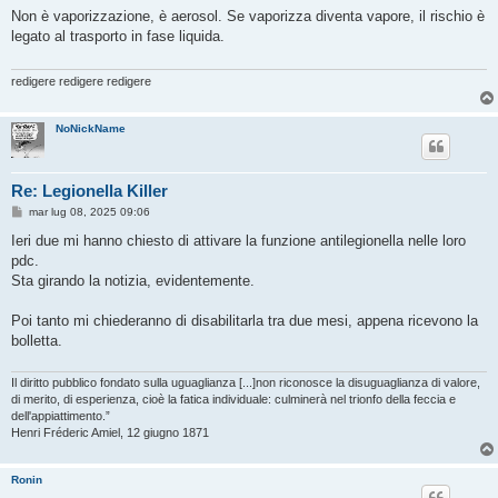
s
Non è vaporizzazione, è aerosol. Se vaporizza diventa vapore, il rischio è
s
legato al trasporto in fase liquida.
a
g
g
i
redigere redigere redigere
o
NoNickName
Re: Legionella Killer
M
mar lug 08, 2025 09:06
e
s
Ieri due mi hanno chiesto di attivare la funzione antilegionella nelle loro
s
pdc.
a
g
Sta girando la notizia, evidentemente.
g
i
o
Poi tanto mi chiederanno di disabilitarla tra due mesi, appena ricevono la
bolletta.
Il diritto pubblico fondato sulla uguaglianza [...]non riconosce la disuguaglianza di valore,
di merito, di esperienza, cioè la fatica individuale: culminerà nel trionfo della feccia e
dell'appiattimento.”
Henri Fréderic Amiel, 12 giugno 1871
Ronin