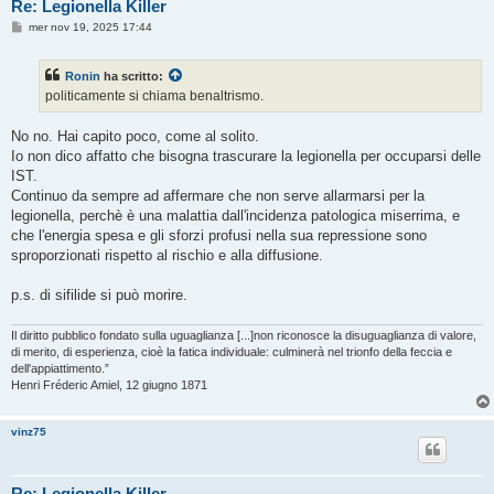
Re: Legionella Killer
M
mer nov 19, 2025 17:44
e
s
s
Ronin
ha scritto:
a
g
politicamente si chiama benaltrismo.
g
i
o
No no. Hai capito poco, come al solito.
Io non dico affatto che bisogna trascurare la legionella per occuparsi delle
IST.
Continuo da sempre ad affermare che non serve allarmarsi per la
legionella, perchè è una malattia dall'incidenza patologica miserrima, e
che l'energia spesa e gli sforzi profusi nella sua repressione sono
sproporzionati rispetto al rischio e alla diffusione.
p.s. di sifilide si può morire.
Il diritto pubblico fondato sulla uguaglianza [...]non riconosce la disuguaglianza di valore,
di merito, di esperienza, cioè la fatica individuale: culminerà nel trionfo della feccia e
dell'appiattimento.”
Henri Fréderic Amiel, 12 giugno 1871
vinz75
Re: Legionella Killer