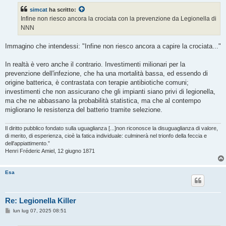
s
simcat
ha scritto:
a
g
Infine non riesco ancora la crociata con la prevenzione da Legionella di
g
NNN
i
o
Immagino che intendessi: "Infine non riesco ancora a capire la crociata..."
In realtà è vero anche il contrario. Investimenti milionari per la
prevenzione dell'infezione, che ha una mortalità bassa, ed essendo di
origine batterica, è contrastata con terapie antibiotiche comuni;
investimenti che non assicurano che gli impianti siano privi di legionella,
ma che ne abbassano la probabilità statistica, ma che al contempo
migliorano le resistenza del batterio tramite selezione.
Il diritto pubblico fondato sulla uguaglianza [...]non riconosce la disuguaglianza di valore,
di merito, di esperienza, cioè la fatica individuale: culminerà nel trionfo della feccia e
dell'appiattimento.”
Henri Fréderic Amiel, 12 giugno 1871
Esa
Re: Legionella Killer
M
lun lug 07, 2025 08:51
e
s