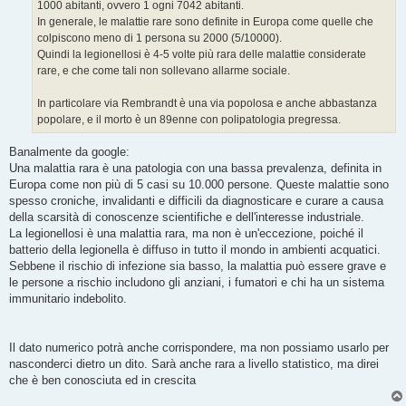
1000 abitanti, ovvero 1 ogni 7042 abitanti.
In generale, le malattie rare sono definite in Europa come quelle che
colpiscono meno di 1 persona su 2000 (5/10000).
Quindi la legionellosi è 4-5 volte più rara delle malattie considerate
rare, e che come tali non sollevano allarme sociale.
In particolare via Rembrandt è una via popolosa e anche abbastanza
popolare, e il morto è un 89enne con polipatologia pregressa.
Banalmente da google:
Una malattia rara è una patologia con una bassa prevalenza, definita in
Europa come non più di 5 casi su 10.000 persone. Queste malattie sono
spesso croniche, invalidanti e difficili da diagnosticare e curare a causa
della scarsità di conoscenze scientifiche e dell'interesse industriale.
La legionellosi è una malattia rara, ma non è un'eccezione, poiché il
batterio della legionella è diffuso in tutto il mondo in ambienti acquatici.
Sebbene il rischio di infezione sia basso, la malattia può essere grave e
le persone a rischio includono gli anziani, i fumatori e chi ha un sistema
immunitario indebolito.
Il dato numerico potrà anche corrispondere, ma non possiamo usarlo per
nasconderci dietro un dito. Sarà anche rara a livello statistico, ma direi
che è ben conosciuta ed in crescita