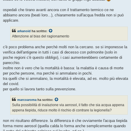
ospedali che tirano avanti ancora con il trattamento termico ce ne
abbiamo ancora (beati loro...), chiaramente sull'acqua fredda non si può
applicare.
arkanoid
ha scritto:
Attenzione al bias del ragionamento
c'è poco problema anche perchè molti non la cercano. se si imponesse la
verifica dell'antigene in tutti i casi di decesso con polmonite (solo in
poche regioni c'è questo obbligo), i casi aumenterebbero certamente di
parecchio.
inoltre non è vero che la mortalità è bassa: la malattia è causa di morte
per poche persone, ma perchè si ammalano in pochi.
tra quelli che si ammalano, la mortalità è elevata, ad es. molto più elevata
del covid.
per quello si lavora tanto sulla prevenzione.
marcoaroma
ha scritto:
Sulla possibilità di inalazione via aerosol, il fatto che sia acqua appena
appena tiepida, riduce molto il rischio di contrare la legionella?
non mi risultano differenze. la differenza è che ovviamente l'acqua tiepida
forma meno aerosol (quella calda lo forma anche semplicemente quando