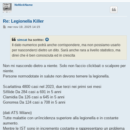
NoNickName
Re: Legionella Killer
M
mer nov 19, 2025 14:15
e
s
s
simcat
ha scritto:
a
g
Il dato numerico potrà anche corrispondere, ma non possiamo usarlo
g
per nasconderci dietro un dito. Sarà anche rara a livello statistico, ma
i
o
direi che è ben conosciuta ed in crescita
Non mi nascondo dietro a niente. Solo non faccio clickbait o scalpore per
niente.
Persone normodotate in salute non devono temere la legionella.
Scarlattina 4800 casi nel 2023, due terzi nei primi sei mesi
Sifilide Da 284 casi a 691 in 5 anni
Clamidia Da 126 casi a 645 in 5 anni
Gonorrea Da 124 casi a 708 in 5 anni
(dati ATS Milano)
Tutte malattie con un'incidenza superiore alla legionella e in costante
aumento.
Mentre le IST sono in incremento costante e rappresentano un problema