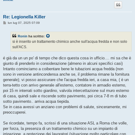
Re: Legionella Killer
M
lun lug 07, 2025 07:09
e
s
s
Ronin
ha scritto:
a
g
si è inserito un trattamento chimico anche sull'acqua fredda e non solo
g
sull'ACS.
i
o
é già da un un po' di tempo che dico questa cosa in ufficio.... mi sa che è
giunto di prenderlo in considerazione (almeno in alcuni specifici casi)
Intanto cominciamo a coibentare bene le tubazioni acqua fredda (non
sono in versione antincondensa anche se, il problema rimane la fornitura
generale); vi posso assicurare che l'acqua fredda ieri, a casa mia, ( è un
terra-tetto con arrivo generale all'esterno, contatore in armadio esterno,
poi 15 m interrati sotto giardino, valvola intercettazione sul muro esterno
di casa, quindi sale e riscende sotto pavimento, poi circa 7-8 m di tubo
sotto pavimento.. arriva acqua tiepida.
Se in casa avessi un anziano con problemi di salute, sinceramente, mi
preoccuperei.
Se ricordate, tempo fa, scrissi di una situazione ASL a Roma che volle,
per forza, la presenza di un trattamento chimico su un impianto di
irrigazione, a protezione dei lavoratori (situazione molto particolare con