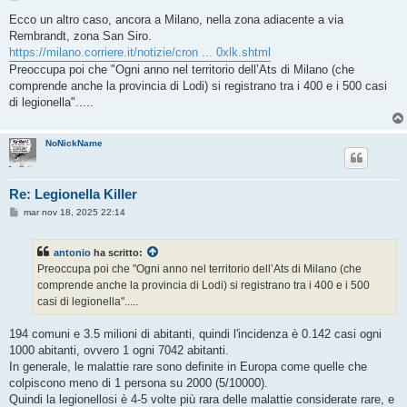
e
s
Ecco un altro caso, ancora a Milano, nella zona adiacente a via
s
Rembrandt, zona San Siro.
a
g
https://milano.corriere.it/notizie/cron ... 0xlk.shtml
g
Preoccupa poi che "Ogni anno nel territorio dell’Ats di Milano (che
i
o
comprende anche la provincia di Lodi) si registrano tra i 400 e i 500 casi
di legionella".....
NoNickName
Re: Legionella Killer
M
mar nov 18, 2025 22:14
e
s
s
antonio
ha scritto:
a
g
Preoccupa poi che "Ogni anno nel territorio dell’Ats di Milano (che
g
comprende anche la provincia di Lodi) si registrano tra i 400 e i 500
i
o
casi di legionella".....
194 comuni e 3.5 milioni di abitanti, quindi l'incidenza è 0.142 casi ogni
1000 abitanti, ovvero 1 ogni 7042 abitanti.
In generale, le malattie rare sono definite in Europa come quelle che
colpiscono meno di 1 persona su 2000 (5/10000).
Quindi la legionellosi è 4-5 volte più rara delle malattie considerate rare, e