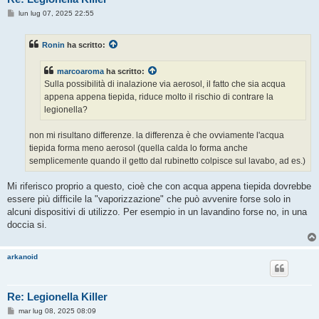
M
lun lug 07, 2025 22:55
e
s
s
Ronin
ha scritto:
a
g
g
marcoaroma
ha scritto:
i
o
Sulla possibilità di inalazione via aerosol, il fatto che sia acqua
appena appena tiepida, riduce molto il rischio di contrare la
legionella?
non mi risultano differenze. la differenza è che ovviamente l'acqua
tiepida forma meno aerosol (quella calda lo forma anche
semplicemente quando il getto dal rubinetto colpisce sul lavabo, ad es.)
Mi riferisco proprio a questo, cioè che con acqua appena tiepida dovrebbe
essere più difficile la "vaporizzazione" che può avvenire forse solo in
alcuni dispositivi di utilizzo. Per esempio in un lavandino forse no, in una
doccia si.
arkanoid
Re: Legionella Killer
M
mar lug 08, 2025 08:09
e