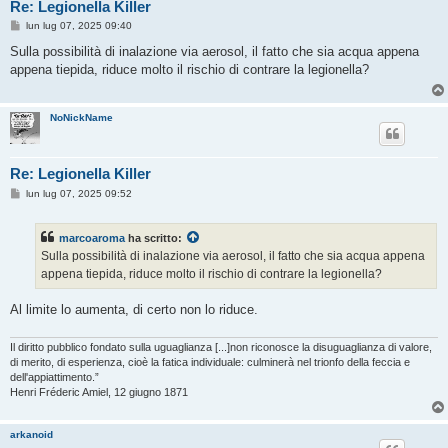
Re: Legionella Killer
M
lun lug 07, 2025 09:40
e
s
Sulla possibilità di inalazione via aerosol, il fatto che sia acqua appena
s
appena tiepida, riduce molto il rischio di contrare la legionella?
a
g
g
i
NoNickName
o
Re: Legionella Killer
M
lun lug 07, 2025 09:52
e
s
s
marcoaroma
ha scritto:
a
g
Sulla possibilità di inalazione via aerosol, il fatto che sia acqua appena
g
appena tiepida, riduce molto il rischio di contrare la legionella?
i
o
Al limite lo aumenta, di certo non lo riduce.
Il diritto pubblico fondato sulla uguaglianza [...]non riconosce la disuguaglianza di valore,
di merito, di esperienza, cioè la fatica individuale: culminerà nel trionfo della feccia e
dell'appiattimento.”
Henri Fréderic Amiel, 12 giugno 1871
arkanoid