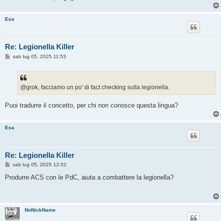
Esa
Re: Legionella Killer
M
sab lug 05, 2025 11:53
e
s
s
a
g
@grok, facciamo un po' di fact checking sulla legionella.
g
i
o
Puoi tradurre il concetto, per chi non conosce questa lingua?
Esa
Re: Legionella Killer
M
sab lug 05, 2025 12:02
e
s
Produrre ACS con le PdC, aiuta a combattere la legionella?
s
a
g
g
i
NoNickName
o