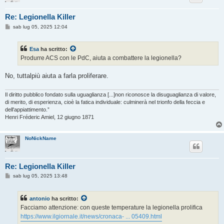
Re: Legionella Killer
M
sab lug 05, 2025 12:04
e
s
s
Esa
ha scritto:
a
g
Produrre ACS con le PdC, aiuta a combattere la legionella?
g
i
o
No, tuttalpiù aiuta a farla proliferare.
Il diritto pubblico fondato sulla uguaglianza [...]non riconosce la disuguaglianza di valore,
di merito, di esperienza, cioè la fatica individuale: culminerà nel trionfo della feccia e
dell'appiattimento.”
Henri Fréderic Amiel, 12 giugno 1871
NoNickName
Re: Legionella Killer
M
sab lug 05, 2025 13:48
e
s
s
antonio
ha scritto:
a
g
Facciamo attenzione: con queste temperature la legionella prolifica
g
https://www.ilgiornale.it/news/cronaca- ... 05409.html
i
o