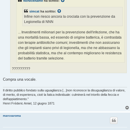
NoNickName
ha scritto:
i
o
simcat
ha scritto:
Infine non riesco ancora la crociata con la prevenzione da
Legionella di NNN
... Investimenti milionari per la prevenzione dell'infezione, che ha
una mortalità bassa, ed essendo di origine batterica, è contrastata
con terapie antibiotiche comuni; investimenti che non assicurano
che gli impianti siano privi di legionella, ma che ne abbassano la
probabilità statistica, ma che al contempo migliorano le resistenza
del batterio tramite selezione.
?????????
Compra una vocale.
Il diritto pubblico fondato sulla uguaglianza [...]non riconosce la disuguaglianza di valore,
di merito, di esperienza, cioè la fatica individuale: culminerà nel trionfo della feccia e
dell'appiattimento.”
Henri Fréderic Amiel, 12 giugno 1871
marcoaroma