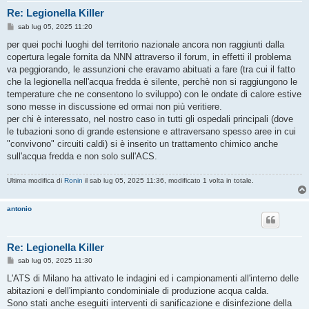
Re: Legionella Killer
M
sab lug 05, 2025 11:20
e
s
per quei pochi luoghi del territorio nazionale ancora non raggiunti dalla
s
copertura legale fornita da NNN attraverso il forum, in effetti il problema
a
g
va peggiorando, le assunzioni che eravamo abituati a fare (tra cui il fatto
g
che la legionella nell'acqua fredda è silente, perchè non si raggiungono le
i
o
temperature che ne consentono lo sviluppo) con le ondate di calore estive
sono messe in discussione ed ormai non più veritiere.
per chi è interessato, nel nostro caso in tutti gli ospedali principali (dove
le tubazioni sono di grande estensione e attraversano spesso aree in cui
"convivono" circuiti caldi) si è inserito un trattamento chimico anche
sull'acqua fredda e non solo sull'ACS.
Ultima modifica di
Ronin
il sab lug 05, 2025 11:36, modificato 1 volta in totale.
antonio
Re: Legionella Killer
M
sab lug 05, 2025 11:30
e
s
L'ATS di Milano ha attivato le indagini ed i campionamenti all'interno delle
s
abitazioni e dell'impianto condominiale di produzione acqua calda.
a
g
Sono stati anche eseguiti interventi di sanificazione e disinfezione della