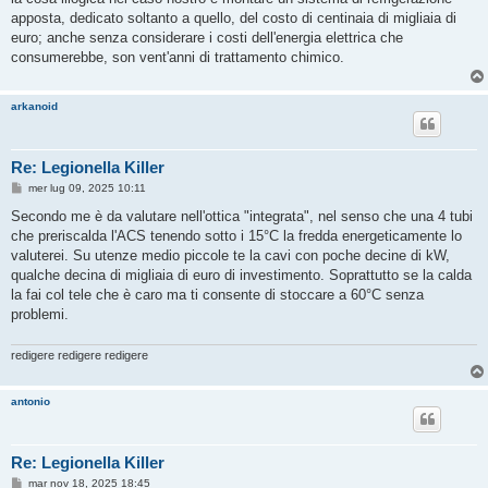
apposta, dedicato soltanto a quello, del costo di centinaia di migliaia di
euro; anche senza considerare i costi dell'energia elettrica che
consumerebbe, son vent'anni di trattamento chimico.
arkanoid
Re: Legionella Killer
M
mer lug 09, 2025 10:11
e
s
Secondo me è da valutare nell'ottica "integrata", nel senso che una 4 tubi
s
che preriscalda l'ACS tenendo sotto i 15°C la fredda energeticamente lo
a
g
valuterei. Su utenze medio piccole te la cavi con poche decine di kW,
g
qualche decina di migliaia di euro di investimento. Soprattutto se la calda
i
o
la fai col tele che è caro ma ti consente di stoccare a 60°C senza
problemi.
redigere redigere redigere
antonio
Re: Legionella Killer
M
mar nov 18, 2025 18:45