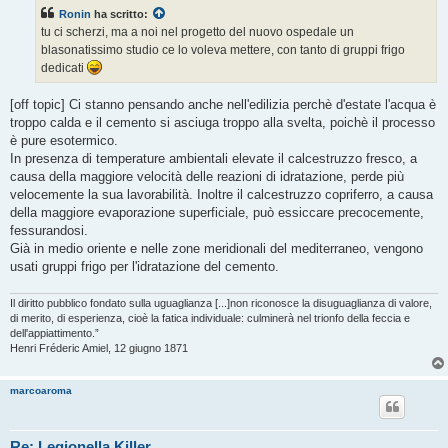
s
Ronin
ha scritto:
a
g
tu ci scherzi, ma a noi nel progetto del nuovo ospedale un
g
blasonatissimo studio ce lo voleva mettere, con tanto di gruppi frigo
i
o
dedicati
[off topic] Ci stanno pensando anche nell'edilizia perchè d'estate l'acqua è
troppo calda e il cemento si asciuga troppo alla svelta, poichè il processo
è pure esotermico.
In presenza di temperature ambientali elevate il calcestruzzo fresco, a
causa della maggiore velocità delle reazioni di idratazione, perde più
velocemente la sua lavorabilità. Inoltre il calcestruzzo copriferro, a causa
della maggiore evaporazione superficiale, può essiccare precocemente,
fessurandosi.
Già in medio oriente e nelle zone meridionali del mediterraneo, vengono
usati gruppi frigo per l'idratazione del cemento.
Il diritto pubblico fondato sulla uguaglianza [...]non riconosce la disuguaglianza di valore,
di merito, di esperienza, cioè la fatica individuale: culminerà nel trionfo della feccia e
dell'appiattimento.”
Henri Fréderic Amiel, 12 giugno 1871
marcoaroma
Re: Legionella Killer