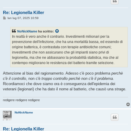
Re: Legionella Killer
M
lun lug 07, 2025 10:59
e
s
s
NoNickName
ha scritto:
a
g
In realtà è vero anche il contrario. Investimenti milionari per la
g
prevenzione dell'infezione, che ha una mortalità bassa, ed essendo di
i
o
origine batterica, è contrastata con terapie antibiotiche comuni;
investimenti che non assicurano che gli impianti siano privi di
legionella, ma che ne abbassano la probabilità statistica, ma che al
contempo migliorano le resistenza del batterio tramite selezione.
Attenzione al bias del ragionamento. Adesso c'è poco problema
perchè
c'è il controllo
, non c'è
troppo controllo perchè non c'è il problema
.
Ricordiamoci che dove siamo ora è conseguenza dell'epidemia dei
veterani (legionari) che ha dato il nome al batterio, che causò una strage.
redigere redigere redigere
NoNickName
Re: Legionella Killer