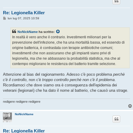
Re: Legionella Killer
M
lun lug 07, 2025 10:59
e
s
s
NoNickName
ha scritto:
a
g
In realtà è vero anche il contrario. Investimenti milionari per la
g
prevenzione dell'infezione, che ha una mortalità bassa, ed essendo di
i
o
origine batterica, è contrastata con terapie antibiotiche comuni;
investimenti che non assicurano che gli impianti siano privi di
legionella, ma che ne abbassano la probabilità statistica, ma che al
contempo migliorano le resistenza del batterio tramite selezione.
Attenzione al bias del ragionamento. Adesso c'è poco problema
perchè
c'è il controllo
, non c'è
troppo controllo perchè non c'è il problema
.
Ricordiamoci che dove siamo ora è conseguenza dell'epidemia dei
veterani (legionari) che ha dato il nome al batterio, che causò una strage.
redigere redigere redigere
NoNickName
Re: Legionella Killer