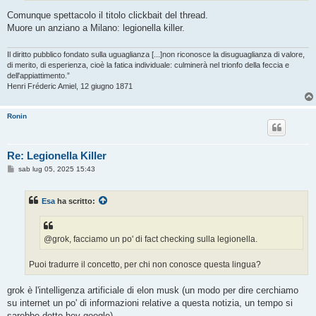
Comunque spettacolo il titolo clickbait del thread.
Muore un anziano a Milano: legionella killer.
Il diritto pubblico fondato sulla uguaglianza [...]non riconosce la disuguaglianza di valore,
di merito, di esperienza, cioè la fatica individuale: culminerà nel trionfo della feccia e
dell'appiattimento.”
Henri Fréderic Amiel, 12 giugno 1871
Ronin
Re: Legionella Killer
M
sab lug 05, 2025 15:43
e
s
s
Esa
ha scritto:
a
g
g
i
o
@grok, facciamo un po' di fact checking sulla legionella.
Puoi tradurre il concetto, per chi non conosce questa lingua?
grok è l'intelligenza artificiale di elon musk (un modo per dire cerchiamo
su internet un po' di informazioni relative a questa notizia, un tempo si
sarebbe detto hey google).