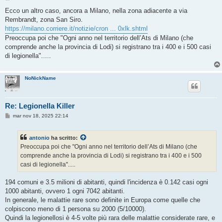
e
s
Ecco un altro caso, ancora a Milano, nella zona adiacente a via
s
Rembrandt, zona San Siro.
a
g
https://milano.corriere.it/notizie/cron ... 0xlk.shtml
g
Preoccupa poi che "Ogni anno nel territorio dell’Ats di Milano (che
i
o
comprende anche la provincia di Lodi) si registrano tra i 400 e i 500 casi
di legionella".....
NoNickName
Re: Legionella Killer
M
mar nov 18, 2025 22:14
e
s
s
antonio
ha scritto:
a
g
Preoccupa poi che "Ogni anno nel territorio dell’Ats di Milano (che
g
comprende anche la provincia di Lodi) si registrano tra i 400 e i 500
i
o
casi di legionella".....
194 comuni e 3.5 milioni di abitanti, quindi l'incidenza è 0.142 casi ogni
1000 abitanti, ovvero 1 ogni 7042 abitanti.
In generale, le malattie rare sono definite in Europa come quelle che
colpiscono meno di 1 persona su 2000 (5/10000).
Quindi la legionellosi è 4-5 volte più rara delle malattie considerate rare, e