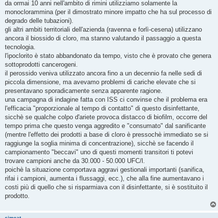
s
da ormai 10 anni nell'ambito di rimini utilizziamo solamente la
s
monoclorammina (per il dimostrato minore impatto che ha sul processo di
a
g
degrado delle tubazioni).
g
gli altri ambiti territoriali dell'azienda (ravenna e forlì-cesena) utilizzano
i
o
ancora il biossido di cloro, ma stanno valutando il passaggio a questa
tecnologia.
l'ipoclorito è stato abbandonato da tempo, visto che è provato che genera
sottoprodotti cancerogeni.
il perossido veniva utilizzato ancora fino a un decennio fa nelle sedi di
piccola dimensione, ma avevamo problemi di cariche elevate che si
presentavano sporadicamente senza apparente ragione.
una campagna di indagine fatta con ISS ci convinse che il problema era
l'efficacia "proporzionale al tempo di contatto" di questo disinfettante,
sicchè se qualche colpo d'ariete provoca distacco di biofilm, occorre del
tempo prima che questo venga aggredito e "consumato" dal sanificante
(mentre l'effetto dei prodotti a base di cloro è pressochè immediato se si
raggiunge la soglia minima di concentrazione), sicchè se facendo il
campionamento "beccavi" uno di questi momenti transitori ti potevi
trovare campioni anche da 30.000 - 50.000 UFC/l.
poichè la situazione comportava aggravi gestionali importanti (sanifica,
rifai i campioni, aumenta i flussaggi, ecc.), che alla fine aumentavano i
costi più di quello che si risparmiava con il disinfettante, si è sostituito il
prodotto.
simcat