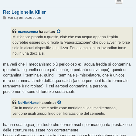
Re: Legionella Killer
M
mar lug 08, 2025 09:25
e
s
s
marcoaroma
ha scritto:
a
g
Mi riferisco proprio a questo, cioè che con acqua appena tiepida
g
dovrebbe essere più difficile la "vaporizzazione" che può avvenire forse
i
o
solo in alcuni dispositivi di utilizzo. Per esempio in un lavandino forse
no, in una doccia si.
ma vedi che il meccanismo più pericoloso è: l'acqua fredda si contamina
(perchè la legionella non è più silente, e pertanto si sviluppa), quindi si
contamina il terminale, quindi il terminale (=miscelatore, che è unico)
retro-contamina la rete dell'acqua calda (anche perchè il tratto terminale
raramente è ricircolato), il cui aerosol contamina la persona.
perciò non ci sono differenze sostanziali.
NoNickName
ha scritto:
Già in medio oriente e nelle zone meridionali del mediterraneo,
vengono usati gruppi frigo per l'idratazione del cemento.
ha una sua logica, piuttosto che correre rischi per inadeguata prestazione
delle strutture realizzate non correttamente.
la cosa illogica nel caso nostro è montare un sistema di refrigerazione