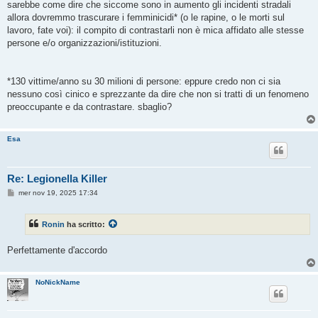
sarebbe come dire che siccome sono in aumento gli incidenti stradali
allora dovremmo trascurare i femminicidi* (o le rapine, o le morti sul
lavoro, fate voi): il compito di contrastarli non è mica affidato alle stesse
persone e/o organizzazioni/istituzioni.
*130 vittime/anno su 30 milioni di persone: eppure credo non ci sia
nessuno così cinico e sprezzante da dire che non si tratti di un fenomeno
preoccupante e da contrastare. sbaglio?
Esa
Re: Legionella Killer
M
mer nov 19, 2025 17:34
e
s
s
Ronin
ha scritto:
a
g
g
Perfettamente d'accordo
i
o
NoNickName