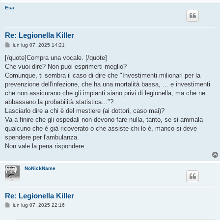
Esa
Re: Legionella Killer
M
lun lug 07, 2025 14:21
e
s
[/quote]Compra una vocale. [/quote]
s
Che vuoi dire? Non puoi esprimerti meglio?
a
g
Comunque, ti sembra il caso di dire che "Investimenti milionari per la
g
prevenzione dell'infezione, che ha una mortalità bassa, ... e investimenti
i
o
che non assicurano che gli impianti siano privi di legionella, ma che ne
abbassano la probabilità statistica..."?
Lasciarlo dire a chi è del mestiere (ai dottori, caso mai)?
Va a finire che gli ospedali non devono fare nulla, tanto, se si ammala
qualcuno che è già ricoverato o che assiste chi lo è, manco si deve
spendere per l'ambulanza.
Non vale la pena rispondere.
NoNickName
Re: Legionella Killer
M
lun lug 07, 2025 22:16
e
s