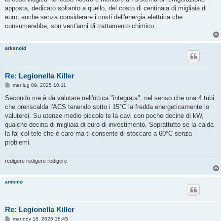
apposta, dedicato soltanto a quello, del costo di centinaia di migliaia di
euro; anche senza considerare i costi dell'energia elettrica che
consumerebbe, son vent'anni di trattamento chimico.
arkanoid
Re: Legionella Killer
M
mer lug 09, 2025 10:11
e
s
Secondo me è da valutare nell'ottica "integrata", nel senso che una 4 tubi
s
che preriscalda l'ACS tenendo sotto i 15°C la fredda energeticamente lo
a
g
valuterei. Su utenze medio piccole te la cavi con poche decine di kW,
g
qualche decina di migliaia di euro di investimento. Soprattutto se la calda
i
o
la fai col tele che è caro ma ti consente di stoccare a 60°C senza
problemi.
redigere redigere redigere
antonio
Re: Legionella Killer
M
mar nov 18, 2025 18:45