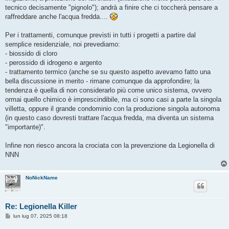
tecnico decisamente "pignolo"); andrà a finire che ci toccherà pensare a
raffreddare anche l'acqua fredda....
Per i trattamenti, comunque previsti in tutti i progetti a partire dal
semplice residenziale, noi prevediamo:
- biossido di cloro
- perossido di idrogeno e argento
- trattamento termico (anche se su questo aspetto avevamo fatto una
bella discussione in merito - rimane comunque da approfondire; la
tendenza è quella di non considerarlo più come unico sistema, ovvero
ormai quello chimico è imprescindibile, ma ci sono casi a parte la singola
villetta, oppure il grande condominio con la produzione singola autonoma
(in questo caso dovresti trattare l'acqua fredda, ma diventa un sistema
"importante)".
Infine non riesco ancora la crociata con la prevenzione da Legionella di
NNN
NoNickName
Re: Legionella Killer
M
lun lug 07, 2025 08:18
e
s