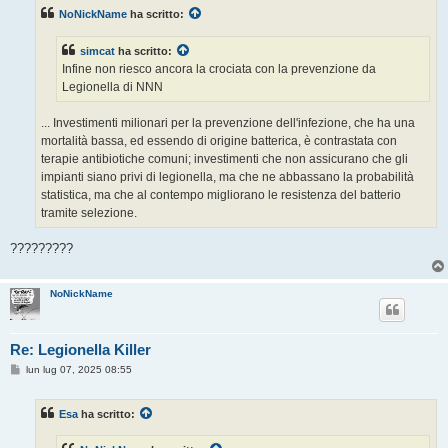
s
NoNickName
ha scritto:
a
g
g
simcat
ha scritto:
i
o
Infine non riesco ancora la crociata con la prevenzione da
Legionella di NNN
... Investimenti milionari per la prevenzione dell'infezione, che ha una
mortalità bassa, ed essendo di origine batterica, è contrastata con
terapie antibiotiche comuni; investimenti che non assicurano che gli
impianti siano privi di legionella, ma che ne abbassano la probabilità
statistica, ma che al contempo migliorano le resistenza del batterio
tramite selezione.
?????????
NoNickName
Re: Legionella Killer
M
lun lug 07, 2025 08:55
e
s
s
Esa
ha scritto:
a
g
g