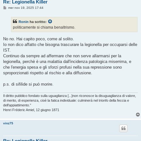
Re: Legionella Killer
M
mer nov 19, 2025 17:44
e
s
s
Ronin
ha scritto:
a
g
politicamente si chiama benaltrismo.
g
i
o
No no. Hai capito poco, come al solito.
Io non dico affatto che bisogna trascurare la legionella per occuparsi delle
IST.
Continuo da sempre ad affermare che non serve allarmarsi per la
legionella, perchè è una malattia dall'incidenza patologica miserrima, e
che l'energia spesa e gli sforzi profusi nella sua repressione sono
sproporzionati rispetto al rischio e alla diffusione.
p.s. di sifilide si può morire.
Il diritto pubblico fondato sulla uguaglianza [...]non riconosce la disuguaglianza di valore,
di merito, di esperienza, cioè la fatica individuale: culminerà nel trionfo della feccia e
dell'appiattimento.”
Henri Fréderic Amiel, 12 giugno 1871
vinz75
Re: Legionella Killer