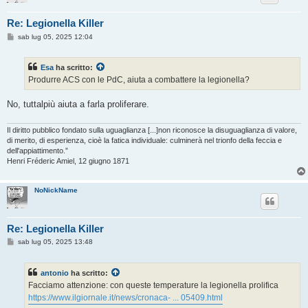
Re: Legionella Killer
M
sab lug 05, 2025 12:04
e
s
s
Esa
ha scritto:
a
g
Produrre ACS con le PdC, aiuta a combattere la legionella?
g
i
o
No, tuttalpiù aiuta a farla proliferare.
Il diritto pubblico fondato sulla uguaglianza [...]non riconosce la disuguaglianza di valore,
di merito, di esperienza, cioè la fatica individuale: culminerà nel trionfo della feccia e
dell'appiattimento.”
Henri Fréderic Amiel, 12 giugno 1871
NoNickName
Re: Legionella Killer
M
sab lug 05, 2025 13:48
e
s
s
antonio
ha scritto:
a
g
Facciamo attenzione: con queste temperature la legionella prolifica
g
https://www.ilgiornale.it/news/cronaca- ... 05409.html
i
o