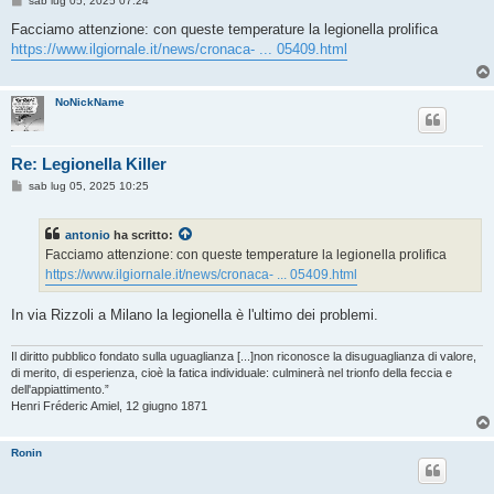
sab lug 05, 2025 07:24
e
s
Facciamo attenzione: con queste temperature la legionella prolifica
s
https://www.ilgiornale.it/news/cronaca- ... 05409.html
a
g
g
i
NoNickName
o
Re: Legionella Killer
M
sab lug 05, 2025 10:25
e
s
s
antonio
ha scritto:
a
g
Facciamo attenzione: con queste temperature la legionella prolifica
g
https://www.ilgiornale.it/news/cronaca- ... 05409.html
i
o
In via Rizzoli a Milano la legionella è l'ultimo dei problemi.
Il diritto pubblico fondato sulla uguaglianza [...]non riconosce la disuguaglianza di valore,
di merito, di esperienza, cioè la fatica individuale: culminerà nel trionfo della feccia e
dell'appiattimento.”
Henri Fréderic Amiel, 12 giugno 1871
Ronin