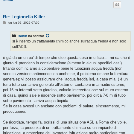
Re: Legionella Killer
M
lun lug 07, 2025 07:09
e
s
s
Ronin
ha scritto:
a
g
si è inserito un trattamento chimico anche sull'acqua fredda e non solo
g
sull'ACS.
i
o
é già da un un po' di tempo che dico questa cosa in ufficio.... mi sa che è
giunto di prenderlo in considerazione (almeno in alcuni specifici casi)
Intanto cominciamo a coibentare bene le tubazioni acqua fredda (non
sono in versione antincondensa anche se, il problema rimane la fornitura
generale); vi posso assicurare che l'acqua fredda ieri, a casa mia, ( è un
terra-tetto con arrivo generale all'esterno, contatore in armadio esterno,
poi 15 m interrati sotto giardino, valvola intercettazione sul muro esterno
di casa, quindi sale e riscende sotto pavimento, poi circa 7-8 m di tubo
sotto pavimento.. arriva acqua tiepida.
Se in casa avessi un anziano con problemi di salute, sinceramente, mi
preoccuperei.
Se ricordate, tempo fa, scrissi di una situazione ASL a Roma che volle,
per forza, la presenza di un trattamento chimico su un impianto di
irrigazione, a protezione dei lavoratori (situazione molto particolare con