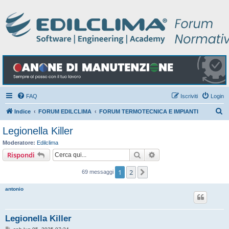
FAQ
Iscriviti
Login
C
Indice
FORUM EDILCLIMA
FORUM TERMOTECNICA E IMPIANTI
e
Legionella Killer
r
Moderatore:
Edilclima
c
Cerca
Ricerca avanzata
Rispondi
a
1
2
Prossimo
69 messaggi
antonio
Legionella Killer
M