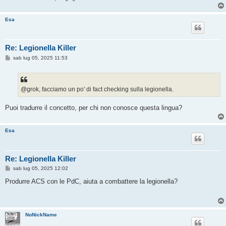
Esa
Re: Legionella Killer
M
sab lug 05, 2025 11:53
e
s
s
a
g
@grok, facciamo un po' di fact checking sulla legionella.
g
i
o
Puoi tradurre il concetto, per chi non conosce questa lingua?
Esa
Re: Legionella Killer
M
sab lug 05, 2025 12:02
e
s
Produrre ACS con le PdC, aiuta a combattere la legionella?
s
a
g
g
i
NoNickName
o