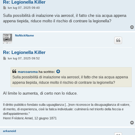
Re: Legionella Killer
M
lun lug 07, 2025 09:40
e
s
Sulla possibilità di inalazione via aerosol, il fatto che sia acqua appena
s
appena tiepida, riduce molto il rischio di contrare la legionella?
a
g
g
i
NoNickName
o
Re: Legionella Killer
M
lun lug 07, 2025 09:52
e
s
s
marcoaroma
ha scritto:
a
g
Sulla possibilità di inalazione via aerosol, il fatto che sia acqua appena
g
appena tiepida, riduce molto il rischio di contrare la legionella?
i
o
Al limite lo aumenta, di certo non lo riduce.
Il diritto pubblico fondato sulla uguaglianza [...]non riconosce la disuguaglianza di valore,
di merito, di esperienza, cioè la fatica individuale: culminerà nel trionfo della feccia e
dell'appiattimento.”
Henri Fréderic Amiel, 12 giugno 1871
arkanoid