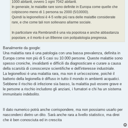
1000 abitanti, ovvero 1 ogni 7042 abitanti.
In generale, le malattie rare sono definite in Europa come quelle che
colpiscono meno di 1 persona su 2000 (5/10000).
Quindi la legionellosi è 4-5 volte più rara delle malattie considerate
rare, e che come tali non sollevano allarme sociale.
In particolare via Rembrandt è una via popolosa e anche abbastanza
popolare, e il morto è un 89enne con polipatologia pregressa.
Banalmente da google:
Una malattia rara è una patologia con una bassa prevalenza, definita in
Europa come non più di 5 casi su 10.000 persone. Queste malattie sono
spesso croniche, invalidanti e difficili da diagnosticare e curare a causa
della scarsità di conoscenze scientifiche e dell'interesse industriale.
La legionellosi è una malattia rara, ma non è un'eccezione, poiché il
batterio della legionella è diffuso in tutto il mondo in ambienti acquatici.
Sebbene il rischio di infezione sia basso, la malattia può essere grave e
le persone a rischio includono gli anziani, i fumatori e chi ha un sistema
immunitario indebolito.
Il dato numerico potrà anche corrispondere, ma non possiamo usarlo per
nasconderci dietro un dito. Sarà anche rara a livello statistico, ma direi
che è ben conosciuta ed in crescita