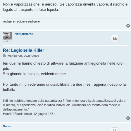
s
Non è vaporizzazione, è aerosol. Se vaporizza diventa vapore, il rischio è
s
legato al trasporto in fase liquida.
a
g
g
i
redigere redigere redigere
o
NoNickName
Re: Legionella Killer
M
mar lug 08, 2025 09:06
e
s
Ieri due mi hanno chiesto di attivare la funzione antilegionella nelle loro
s
pdc.
a
g
Sta girando la notizia, evidentemente.
g
i
o
Poi tanto mi chiederanno di disabilitarla tra due mesi, appena ricevono la
bolletta.
Il diritto pubblico fondato sulla uguaglianza [...]non riconosce la disuguaglianza di valore,
di merito, di esperienza, cioè la fatica individuale: culminerà nel trionfo della feccia e
dell'appiattimento.”
Henri Fréderic Amiel, 12 giugno 1871
Ronin