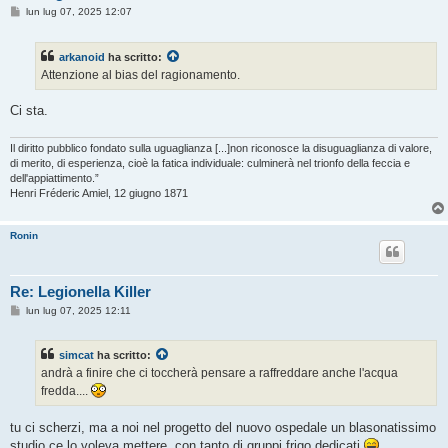
M
lun lug 07, 2025 12:07
e
s
s
arkanoid
ha scritto:
a
g
Attenzione al bias del ragionamento.
g
i
o
Ci sta.
Il diritto pubblico fondato sulla uguaglianza [...]non riconosce la disuguaglianza di valore,
di merito, di esperienza, cioè la fatica individuale: culminerà nel trionfo della feccia e
dell'appiattimento.”
Henri Fréderic Amiel, 12 giugno 1871
Ronin
Re: Legionella Killer
M
lun lug 07, 2025 12:11
e
s
s
simcat
ha scritto:
a
g
andrà a finire che ci toccherà pensare a raffreddare anche l'acqua
g
fredda....
i
o
tu ci scherzi, ma a noi nel progetto del nuovo ospedale un blasonatissimo
studio ce lo voleva mettere, con tanto di gruppi frigo dedicati