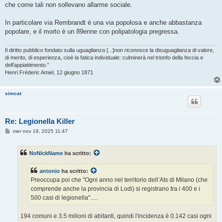
che come tali non sollevano allarme sociale.
In particolare via Rembrandt è una via popolosa e anche abbastanza
popolare, e il morto è un 89enne con polipatologia pregressa.
Il diritto pubblico fondato sulla uguaglianza [...]non riconosce la disuguaglianza di valore,
di merito, di esperienza, cioè la fatica individuale: culminerà nel trionfo della feccia e
dell'appiattimento.”
Henri Fréderic Amiel, 12 giugno 1871
simcat
Re: Legionella Killer
M
mer nov 19, 2025 11:47
e
s
s
NoNickName
ha scritto:
a
g
g
antonio
ha scritto:
i
o
Preoccupa poi che "Ogni anno nel territorio dell’Ats di Milano (che
comprende anche la provincia di Lodi) si registrano tra i 400 e i
500 casi di legionella".....
194 comuni e 3.5 milioni di abitanti, quindi l'incidenza è 0.142 casi ogni