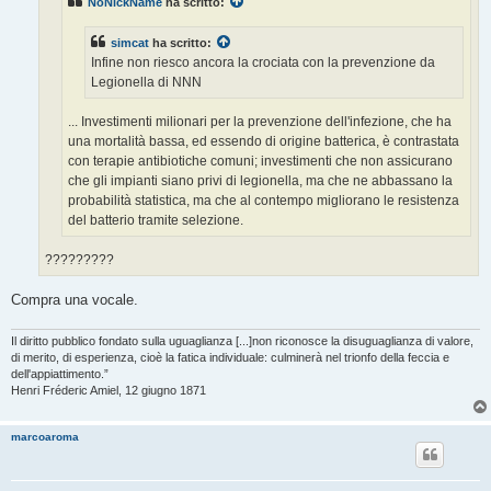
NoNickName
ha scritto:
i
o
simcat
ha scritto:
Infine non riesco ancora la crociata con la prevenzione da
Legionella di NNN
... Investimenti milionari per la prevenzione dell'infezione, che ha
una mortalità bassa, ed essendo di origine batterica, è contrastata
con terapie antibiotiche comuni; investimenti che non assicurano
che gli impianti siano privi di legionella, ma che ne abbassano la
probabilità statistica, ma che al contempo migliorano le resistenza
del batterio tramite selezione.
?????????
Compra una vocale.
Il diritto pubblico fondato sulla uguaglianza [...]non riconosce la disuguaglianza di valore,
di merito, di esperienza, cioè la fatica individuale: culminerà nel trionfo della feccia e
dell'appiattimento.”
Henri Fréderic Amiel, 12 giugno 1871
marcoaroma