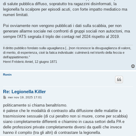
di salute pubblica diffuso, sopratutto tra ragazzini disinformati, la
legionella fa scalpore per episodi acuti, con forte impatto mediatico ma
numeri limitati.
Poi ovviamente non vengono pubblicati i dati sulla scabbia, per non
generare allarme sociale nei confronti di gruppi sociali non autoctoni, ma
sempre l'ATS segnala il triplo dei contagi nel 2024 rispetto al 2019.
Il diritto pubblico fondato sulla uguaglianza [...]non riconosce la disuguaglianza di valore,
di merito, di esperienza, cioè la fatica individuale: culminerà nel trionfo della feccia e
dell'appiattimento.”
Henri Fréderic Amiel, 12 giugno 1871
Ronin
Re: Legionella Killer
M
mer nov 19, 2025 17:01
e
s
politicamente si chiama benaltrismo.
s
è palese che le modalità di contrasto alla diffusione delle malattie a
a
g
trasmissione sessuale (di cui peraltro non si muore, come per scabbia)
g
siano completamente differenti e chiamino in causa settori della PA e
i
o
delle professioni private completamente diversi da quelli che invece
hanno il compito (tra gli altri) di contrastare la legionella.