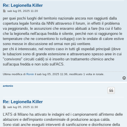
Re: Legionella Killer
M
sab lug 05, 2025 11:20
e
s
per quei pochi luoghi del territorio nazionale ancora non raggiunti dalla
s
copertura legale fornita da NNN attraverso il forum, in effetti il problema
a
g
va peggiorando, le assunzioni che eravamo abituati a fare (tra cui il fatto
g
che la legionella nell'acqua fredda è silente, perchè non si raggiungono le
i
o
temperature che ne consentono lo sviluppo) con le ondate di calore estive
sono messe in discussione ed ormai non più veritiere.
per chi è interessato, nel nostro caso in tutti gli ospedali principali (dove
le tubazioni sono di grande estensione e attraversano spesso aree in cui
"convivono" circuiti caldi) si è inserito un trattamento chimico anche
sull'acqua fredda e non solo sull'ACS.
Ultima modifica di
Ronin
il sab lug 05, 2025 11:36, modificato 1 volta in totale.
antonio
Re: Legionella Killer
M
sab lug 05, 2025 11:30
e
s
L'ATS di Milano ha attivato le indagini ed i campionamenti all'interno delle
s
abitazioni e dell'impianto condominiale di produzione acqua calda.
a
g
Sono stati anche eseguiti interventi di sanificazione e disinfezione della