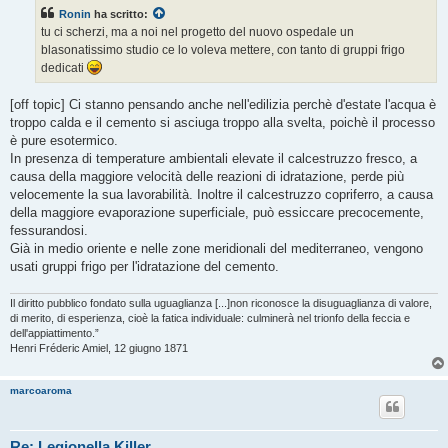
s
Ronin
ha scritto:
a
g
tu ci scherzi, ma a noi nel progetto del nuovo ospedale un
g
blasonatissimo studio ce lo voleva mettere, con tanto di gruppi frigo
i
o
dedicati
[off topic] Ci stanno pensando anche nell'edilizia perchè d'estate l'acqua è
troppo calda e il cemento si asciuga troppo alla svelta, poichè il processo
è pure esotermico.
In presenza di temperature ambientali elevate il calcestruzzo fresco, a
causa della maggiore velocità delle reazioni di idratazione, perde più
velocemente la sua lavorabilità. Inoltre il calcestruzzo copriferro, a causa
della maggiore evaporazione superficiale, può essiccare precocemente,
fessurandosi.
Già in medio oriente e nelle zone meridionali del mediterraneo, vengono
usati gruppi frigo per l'idratazione del cemento.
Il diritto pubblico fondato sulla uguaglianza [...]non riconosce la disuguaglianza di valore,
di merito, di esperienza, cioè la fatica individuale: culminerà nel trionfo della feccia e
dell'appiattimento.”
Henri Fréderic Amiel, 12 giugno 1871
marcoaroma
Re: Legionella Killer