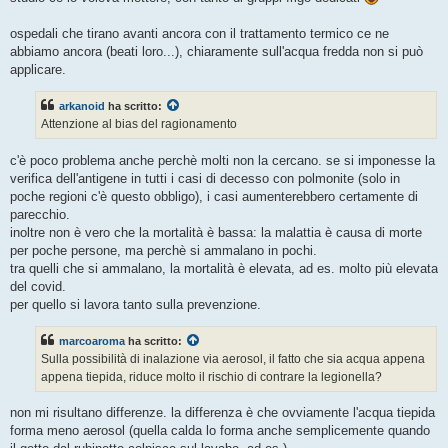
ospedali che tirano avanti ancora con il trattamento termico ce ne
abbiamo ancora (beati loro...), chiaramente sull'acqua fredda non si può
applicare.
arkanoid
ha scritto:
Attenzione al bias del ragionamento
c'è poco problema anche perchè molti non la cercano. se si imponesse la
verifica dell'antigene in tutti i casi di decesso con polmonite (solo in
poche regioni c'è questo obbligo), i casi aumenterebbero certamente di
parecchio.
inoltre non è vero che la mortalità è bassa: la malattia è causa di morte
per poche persone, ma perchè si ammalano in pochi.
tra quelli che si ammalano, la mortalità è elevata, ad es. molto più elevata
del covid.
per quello si lavora tanto sulla prevenzione.
marcoaroma
ha scritto:
Sulla possibilità di inalazione via aerosol, il fatto che sia acqua appena
appena tiepida, riduce molto il rischio di contrare la legionella?
non mi risultano differenze. la differenza è che ovviamente l'acqua tiepida
forma meno aerosol (quella calda lo forma anche semplicemente quando