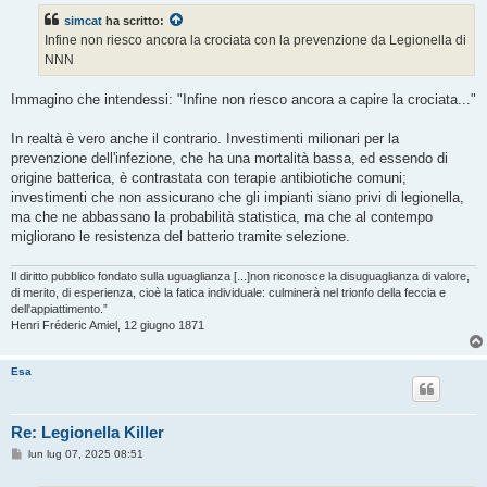
s
simcat
ha scritto:
a
g
Infine non riesco ancora la crociata con la prevenzione da Legionella di
g
NNN
i
o
Immagino che intendessi: "Infine non riesco ancora a capire la crociata..."
In realtà è vero anche il contrario. Investimenti milionari per la
prevenzione dell'infezione, che ha una mortalità bassa, ed essendo di
origine batterica, è contrastata con terapie antibiotiche comuni;
investimenti che non assicurano che gli impianti siano privi di legionella,
ma che ne abbassano la probabilità statistica, ma che al contempo
migliorano le resistenza del batterio tramite selezione.
Il diritto pubblico fondato sulla uguaglianza [...]non riconosce la disuguaglianza di valore,
di merito, di esperienza, cioè la fatica individuale: culminerà nel trionfo della feccia e
dell'appiattimento.”
Henri Fréderic Amiel, 12 giugno 1871
Esa
Re: Legionella Killer
M
lun lug 07, 2025 08:51
e
s