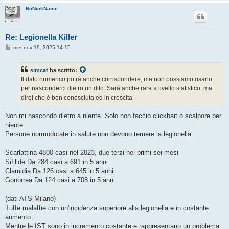
NoNickName
Re: Legionella Killer
M
mer nov 19, 2025 14:15
e
s
s
simcat
ha scritto:
a
g
Il dato numerico potrà anche corrispondere, ma non possiamo usarlo
g
per nasconderci dietro un dito. Sarà anche rara a livello statistico, ma
i
o
direi che è ben conosciuta ed in crescita
Non mi nascondo dietro a niente. Solo non faccio clickbait o scalpore per
niente.
Persone normodotate in salute non devono temere la legionella.
Scarlattina 4800 casi nel 2023, due terzi nei primi sei mesi
Sifilide Da 284 casi a 691 in 5 anni
Clamidia Da 126 casi a 645 in 5 anni
Gonorrea Da 124 casi a 708 in 5 anni
(dati ATS Milano)
Tutte malattie con un'incidenza superiore alla legionella e in costante
aumento.
Mentre le IST sono in incremento costante e rappresentano un problema