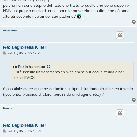
perchè non sono stupito del fatto che tra tutte quelle che sono disponibili,
NNN usi proprio quella di cui ci sono le prove che i risultati che dà sono
alterati secondo i voleri del suo padrone?
amadeus
Re: Legionella Killer
M
sab lug 05, 2025 19:25
e
s
s
Ronin
ha scritto:
a
g
... si è inserito un trattamento chimico anche sull'acqua fredda e non
g
solo sull'ACS.
i
o
è possibile avere qualche dettaglio sul tipo di trattamento chimico inserito
(ipoclorito, biossido di cloro, perossido di idrogeno etc.) ?
Ronin
Re: Legionella Killer
M
sab lug 05, 2025 19:29
e