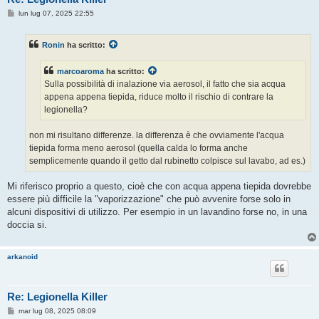
M
lun lug 07, 2025 22:55
e
s
s
Ronin
ha scritto:
a
g
g
marcoaroma
ha scritto:
i
o
Sulla possibilità di inalazione via aerosol, il fatto che sia acqua
appena appena tiepida, riduce molto il rischio di contrare la
legionella?
non mi risultano differenze. la differenza è che ovviamente l'acqua
tiepida forma meno aerosol (quella calda lo forma anche
semplicemente quando il getto dal rubinetto colpisce sul lavabo, ad es.)
Mi riferisco proprio a questo, cioè che con acqua appena tiepida dovrebbe
essere più difficile la "vaporizzazione" che può avvenire forse solo in
alcuni dispositivi di utilizzo. Per esempio in un lavandino forse no, in una
doccia si.
arkanoid
Re: Legionella Killer
M
mar lug 08, 2025 08:09
e