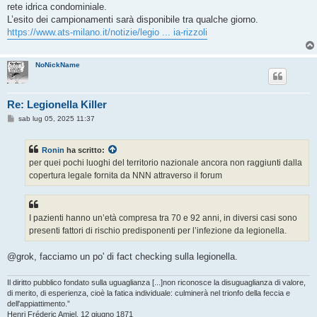
g
rete idrica condominiale.
i
o
L’esito dei campionamenti sarà disponibile tra qualche giorno.
https://www.ats-milano.it/notizie/legio ... ia-rizzoli
NoNickName
Re: Legionella Killer
M
sab lug 05, 2025 11:37
e
s
s
Ronin
ha scritto:
a
g
per quei pochi luoghi del territorio nazionale ancora non raggiunti dalla
g
copertura legale fornita da NNN attraverso il forum
i
o
I pazienti hanno un’età compresa tra 70 e 92 anni, in diversi casi sono
presenti fattori di rischio predisponenti per l’infezione da legionella.
@grok, facciamo un po' di fact checking sulla legionella.
Il diritto pubblico fondato sulla uguaglianza [...]non riconosce la disuguaglianza di valore,
di merito, di esperienza, cioè la fatica individuale: culminerà nel trionfo della feccia e
dell'appiattimento.”
Henri Fréderic Amiel, 12 giugno 1871