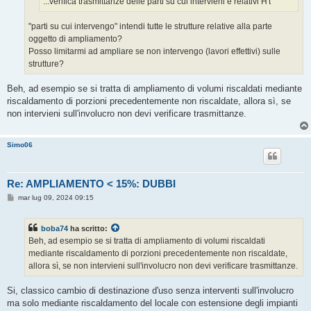
...verifica trasmittanze delle parti su cui intervieni e relativi H't
"parti su cui intervengo" intendi tutte le strutture relative alla parte
oggetto di ampliamento?
Posso limitarmi ad ampliare se non intervengo (lavori effettivi) sulle
strutture?
Beh, ad esempio se si tratta di ampliamento di volumi riscaldati mediante
riscaldamento di porzioni precedentemente non riscaldate, allora sì, se
non intervieni sull'involucro non devi verificare trasmittanze.
Simo06
Re: AMPLIAMENTO < 15%: DUBBI
M
mar lug 09, 2024 09:15
e
s
s
boba74
ha scritto:
a
g
Beh, ad esempio se si tratta di ampliamento di volumi riscaldati
g
mediante riscaldamento di porzioni precedentemente non riscaldate,
i
o
allora sì, se non intervieni sull'involucro non devi verificare trasmittanze.
Si, classico cambio di destinazione d'uso senza interventi sull'involucro
ma solo mediante riscaldamento del locale con estensione degli impianti