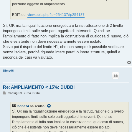
porzione oggetto di ampliamento...
EDIT: qui
viewtopic.php?p=254137#p254137
Sì, OK ma la riqualificazione energetica e la ristrutturazione di 2 livello
impongono limiti sulle sole parti oggetto di interventi. Quindi se
l'ampliamento di fatto non implica la costruzione di qualcosa di nuovo, ciò
che è esistente non deve necessariamente essere isolato.
Salvo poi il rispetto del limite H't, che non sempre è possibile verificare
senza isolare, perchè riguarda intere pareti o intere strutture, quindi a
seconda dei casi va valutato.
Simo06
Re: AMPLIAMENTO < 15%: DUBBI
M
mar lug 09, 2024 09:34
e
s
s
boba74
ha scritto:
a
g
Sì, OK ma la riqualificazione energetica e la ristrutturazione di 2 livello
g
impongono limiti sulle sole parti oggetto di interventi. Quindi se
i
o
l'ampliamento di fatto non implica la costruzione di qualcosa di nuovo,
ciò che è esistente non deve necessariamente essere isolato.