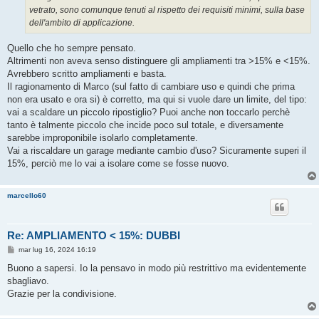
vetrato, sono comunque tenuti al rispetto dei requisiti minimi, sulla base
dell'ambito di applicazione.
Quello che ho sempre pensato.
Altrimenti non aveva senso distinguere gli ampliamenti tra >15% e <15%.
Avrebbero scritto ampliamenti e basta.
Il ragionamento di Marco (sul fatto di cambiare uso e quindi che prima
non era usato e ora si) è corretto, ma qui si vuole dare un limite, del tipo:
vai a scaldare un piccolo ripostiglio? Puoi anche non toccarlo perchè
tanto è talmente piccolo che incide poco sul totale, e diversamente
sarebbe improponibile isolarlo completamente.
Vai a riscaldare un garage mediante cambio d'uso? Sicuramente superi il
15%, perciò me lo vai a isolare come se fosse nuovo.
marcello60
Re: AMPLIAMENTO < 15%: DUBBI
M
mar lug 16, 2024 16:19
e
s
Buono a sapersi. Io la pensavo in modo più restrittivo ma evidentemente
s
sbagliavo.
a
g
Grazie per la condivisione.
g
i
o