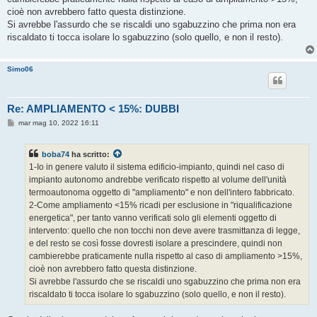
cioè non avrebbero fatto questa distinzione.
Si avrebbe l'assurdo che se riscaldi uno sgabuzzino che prima non era
riscaldato ti tocca isolare lo sgabuzzino (solo quello, e non il resto).
Simo06
Re: AMPLIAMENTO < 15%: DUBBI
M
mar mag 10, 2022 16:11
e
s
s
boba74
ha scritto:
a
g
1-Io in genere valuto il sistema edificio-impianto, quindi nel caso di
g
impianto autonomo andrebbe verificato rispetto al volume dell'unità
i
o
termoautonoma oggetto di "ampliamento" e non dell'intero fabbricato.
2-Come ampliamento <15% ricadi per esclusione in "riqualificazione
energetica", per tanto vanno verificati solo gli elementi oggetto di
intervento: quello che non tocchi non deve avere trasmittanza di legge,
e del resto se così fosse dovresti isolare a prescindere, quindi non
cambierebbe praticamente nulla rispetto al caso di ampliamento >15%,
cioè non avrebbero fatto questa distinzione.
Si avrebbe l'assurdo che se riscaldi uno sgabuzzino che prima non era
riscaldato ti tocca isolare lo sgabuzzino (solo quello, e non il resto).