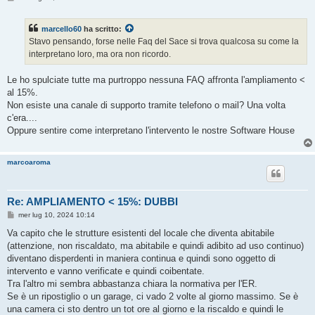
e
s
s
marcello60
ha scritto:
a
g
Stavo pensando, forse nelle Faq del Sace si trova qualcosa su come la
g
interpretano loro, ma ora non ricordo.
i
o
Le ho spulciate tutte ma purtroppo nessuna FAQ affronta l'ampliamento <
al 15%.
Non esiste una canale di supporto tramite telefono o mail? Una volta
c'era....
Oppure sentire come interpretano l'intervento le nostre Software House
marcoaroma
Re: AMPLIAMENTO < 15%: DUBBI
M
mer lug 10, 2024 10:14
e
s
Va capito che le strutture esistenti del locale che diventa abitabile
s
(attenzione, non riscaldato, ma abitabile e quindi adibito ad uso continuo)
a
g
diventano disperdenti in maniera continua e quindi sono oggetto di
g
intervento e vanno verificate e quindi coibentate.
i
o
Tra l'altro mi sembra abbastanza chiara la normativa per l'ER.
Se è un ripostiglio o un garage, ci vado 2 volte al giorno massimo. Se è
una camera ci sto dentro un tot ore al giorno e la riscaldo e quindi le