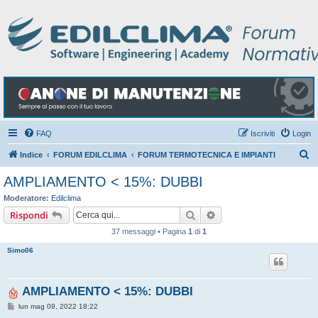
FAQ
Iscriviti
Login
C
Indice
FORUM EDILCLIMA
FORUM TERMOTECNICA E IMPIANTI
e
AMPLIAMENTO < 15%: DUBBI
r
Moderatore:
Edilclima
c
Cerca
Ricerca avanzata
Rispondi
a
37 messaggi • Pagina
1
di
1
Simo06
AMPLIAMENTO < 15%: DUBBI
M
lun mag 09, 2022 18:22
e