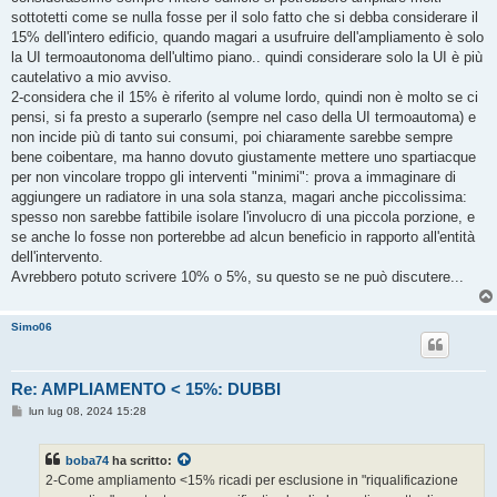
sottotetti come se nulla fosse per il solo fatto che si debba considerare il
15% dell'intero edificio, quando magari a usufruire dell'ampliamento è solo
la UI termoautonoma dell'ultimo piano.. quindi considerare solo la UI è più
cautelativo a mio avviso.
2-considera che il 15% è riferito al volume lordo, quindi non è molto se ci
pensi, si fa presto a superarlo (sempre nel caso della UI termoautoma) e
non incide più di tanto sui consumi, poi chiaramente sarebbe sempre
bene coibentare, ma hanno dovuto giustamente mettere uno spartiacque
per non vincolare troppo gli interventi "minimi": prova a immaginare di
aggiungere un radiatore in una sola stanza, magari anche piccolissima:
spesso non sarebbe fattibile isolare l'involucro di una piccola porzione, e
se anche lo fosse non porterebbe ad alcun beneficio in rapporto all'entità
dell'intervento.
Avrebbero potuto scrivere 10% o 5%, su questo se ne può discutere...
Simo06
Re: AMPLIAMENTO < 15%: DUBBI
M
lun lug 08, 2024 15:28
e
s
s
boba74
ha scritto:
a
g
2-Come ampliamento <15% ricadi per esclusione in "riqualificazione
g