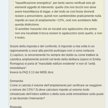
"riqualificazione energetica", per tanto vanno verificati solo gli
elementi oggetto di intervento: quello che non tocchi non deve
avere trasmittanza di legge, e del resto se così fosse dovresti
isolare a prescindere, quindi non cambierebbe praticamente nulla
rispetto al caso di ampliamento >15%, cioè non avrebbero fatto
questa distinzione.
Si avrebbe l'assurdo che se riscaldi uno sgabuzzino che prima
non era riscaldato ti tocca isolare lo sgabuzzino (solo quello, e non
il resto).
Grazie della risposta e del confronto, ti rispondo a mia volta in un
ragionamento a voce alta perché purtroppo non ci sono certezze.
1) capisco, io sinceramente ho sempre dei dubbi su come trattare la
casistica ampliamento poiché nel testo della delibera (opero in Emilia
Romagna) si parla di "manufatto edilizio esistente" e non di "unità
immobiliare".
Invece la FAQ 3.13 del MISE dice:
Domanda:
Come si calcola il volume dell’ampliamento per verificare se maggiore
o minore del 15%? Si deve calcolare rispetto al volume lordo
climatizzato dell’intero edificio o della sola unità immobiliare sulla quale
si sta facendo l’intervento?
Risposta: