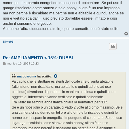
norme per il risparmio energetico impongono di coibentare. Se poi uso il
garage riscaldato come stanza o sala hobby, allora è un uso improprio,
ma non perché è riscaldato ma perché non è abitabile e quindi, anche se
non è vietato scaldarli, l'uso previsto dovrebbe essere limitato e così
anche il consumo energetico.
Anche nell'altra discussione simile, questo concetto non è stato colto.
Simo06
Re: AMPLIAMENTO < 15%: DUBBI
M
mer lug 10, 2024 10:23
e
s
s
marcoaroma
ha scritto:
a
g
Va capito che le strutture esistenti del locale che diventa abitabile
g
(attenzione, non riscaldato, ma abitabile e quindi adibito ad uso
i
o
continuo) diventano disperdenti in maniera continua e quindi sono
oggetto di intervento e vanno verificate e quindi coibentate.
Tra l'altro mi sembra abbastanza chiara la normativa per l'ER.
Se è un ripostiglio o un garage, ci vado 2 volte al giorno massimo. Se è
una camera ci sto dentro un tot ore al giorno e la riscaldo e quindi le
norme per il risparmio energetico impongono di coibentare. Se poi uso
il garage riscaldato come stanza o sala hobby, allora è un uso
improprio, ma non perché è riscaldato ma perché non è abitabile e