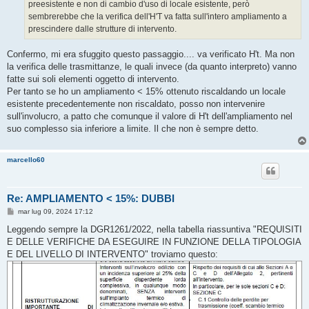
preesistente e non di cambio d'uso di locale esistente, però
sembrerebbe che la verifica dell'H'T va fatta sull'intero ampliamento a
prescindere dalle strutture di intervento.
Confermo, mi era sfuggito questo passaggio.... va verificato H't. Ma non
la verifica delle trasmittanze, le quali invece (da quanto interpreto) vanno
fatte sui soli elementi oggetto di intervento.
Per tanto se ho un ampliamento < 15% ottenuto riscaldando un locale
esistente precedentemente non riscaldato, posso non intervenire
sull'involucro, a patto che comunque il valore di H't dell'ampliamento nel
suo complesso sia inferiore a limite. Il che non è sempre detto.
marcello60
Re: AMPLIAMENTO < 15%: DUBBI
M
mar lug 09, 2024 17:12
e
s
Leggendo sempre la DGR1261/2022, nella tabella riassuntiva "REQUISITI
s
E DELLE VERIFICHE DA ESEGUIRE IN FUNZIONE DELLA TIPOLOGIA
a
g
E DEL LIVELLO DI INTERVENTO" troviamo questo:
g
i
o