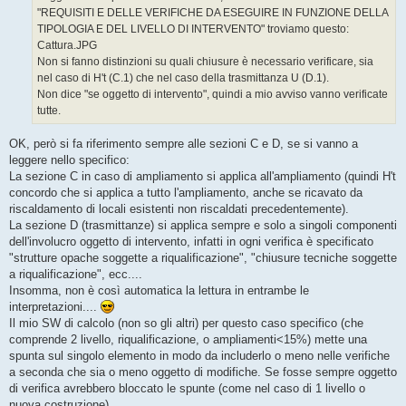
g
"REQUISITI E DELLE VERIFICHE DA ESEGUIRE IN FUNZIONE DELLA
i
o
TIPOLOGIA E DEL LIVELLO DI INTERVENTO" troviamo questo:
Cattura.JPG
Non si fanno distinzioni su quali chiusure è necessario verificare, sia
nel caso di H't (C.1) che nel caso della trasmittanza U (D.1).
Non dice "se oggetto di intervento", quindi a mio avviso vanno verificate
tutte.
OK, però si fa riferimento sempre alle sezioni C e D, se si vanno a
leggere nello specifico:
La sezione C in caso di ampliamento si applica all'ampliamento (quindi H't
concordo che si applica a tutto l'ampliamento, anche se ricavato da
riscaldamento di locali esistenti non riscaldati precedentemente).
La sezione D (trasmittanze) si applica sempre e solo a singoli componenti
dell'involucro oggetto di intervento, infatti in ogni verifica è specificato
"strutture opache soggette a riqualificazione", "chiusure tecniche soggette
a riqualificazione", ecc....
Insomma, non è così automatica la lettura in entrambe le
interpretazioni....
Il mio SW di calcolo (non so gli altri) per questo caso specifico (che
comprende 2 livello, riqualificazione, o ampliamenti<15%) mette una
spunta sul singolo elemento in modo da includerlo o meno nelle verifiche
a seconda che sia o meno oggetto di modifiche. Se fosse sempre oggetto
di verifica avrebbero bloccato le spunte (come nel caso di 1 livello o
nuova costruzione)