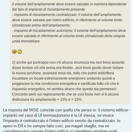
Il volume dell’ampliamente deve essere valutato in maniera dipendente
dal tipo di impianto di riscaldamento presente:
- impianto di riscaldamento centralizzato: il volume dell’ampliamento
deve essere valutato per intero edificio, in riferimento al volume lordo
climatizzato prima dell’ampliamento;
- impianto di riscaldamento autonomo: il volume dell’ampliamento deve
essere valutato in riferimento al volume lordo climatizzato della singola
unità immobiliare.
2) anche qui purtroppo non c'è alcuna sicurezza ma non trovo assurdo
dover isolare ciò che prima era freddo...anzi trovo giusto dover isolare
la nuova porzione, qualsiasi essa sia, dato che potrei addirittura
riscaldare un locale estremamente energivoro andando quindi a
peggiorare la mia condizione energetica e vanificato tutto ciò che è
risparmio energetico, mi sembra strano che questo sia permesso!
Concordo però sul ragionamento che se così fosse non vi è alcuna
distinzione tra ampliamento < 15% e > 15%.
La risposta del MISE coincide con quello che penso io: il sistema edificio-
impianto nel caso di UI termoautonomo è la UI stessa, se invece
l'impianto è centralizzato è l'intero edificio servito da centralizzato. Io
opero in ER e ho sempre fatto così, poi magari sbaglio, ma se
considerassimo sempre l'intero edificio si potrebbero ampliare molti