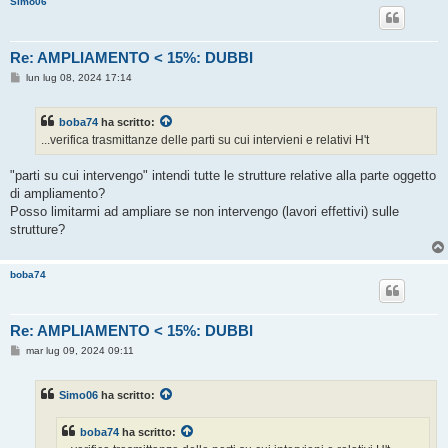
Simo06
o
Re: AMPLIAMENTO < 15%: DUBBI
M
lun lug 08, 2024 17:14
e
s
s
boba74
ha scritto:
a
g
...verifica trasmittanze delle parti su cui intervieni e relativi H't
g
i
o
"parti su cui intervengo" intendi tutte le strutture relative alla parte oggetto
di ampliamento?
Posso limitarmi ad ampliare se non intervengo (lavori effettivi) sulle
strutture?
boba74
Re: AMPLIAMENTO < 15%: DUBBI
M
mar lug 09, 2024 09:11
e
s
s
Simo06
ha scritto:
a
g
g
boba74
ha scritto:
i
o