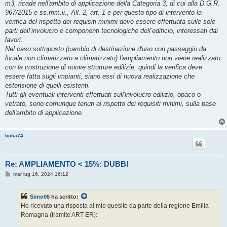
m3, ricade nell'ambito di applicazione della Categoria 3, di cui alla D.G.R.
967/2015 e ss.mm.ii., All. 2, art. 1 e per questo tipo di intervento la
verifica del rispetto dei requisiti minimi deve essere effettuata sulle sole
parti dell’involucro e componenti tecnologiche dell’edificio, interessati dai
lavori.
Nel caso sottoposto (cambio di destinazione d'uso con passaggio da
locale non climatizzato a climatizzato) l'ampliamento non viene realizzato
con la costruzione di nuove strutture edilizie, quindi la verifica deve
essere fatta sugli impianti, siano essi di nuova realizzazione che
estensione di quelli esistenti.
Tutti gli eventuali interventi effettuati sull'involucro edilizio, opaco o
vetrato, sono comunque tenuti al rispetto dei requisiti minimi, sulla base
dell'ambito di applicazione.
boba74
Re: AMPLIAMENTO < 15%: DUBBI
M
mar lug 16, 2024 16:12
e
s
s
Simo06
ha scritto:
a
g
Ho ricevuto una risposta al mio quesito da parte della regione Emilia
g
Romagna (tramite ART-ER):
i
o