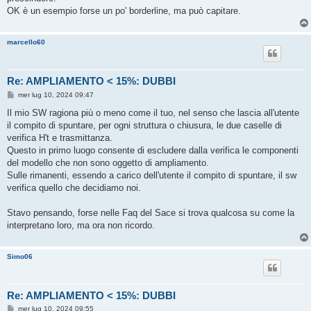
OK è un esempio forse un po' borderline, ma può capitare.
marcello60
Re: AMPLIAMENTO < 15%: DUBBI
M
mer lug 10, 2024 09:47
e
s
Il mio SW ragiona più o meno come il tuo, nel senso che lascia all'utente
s
il compito di spuntare, per ogni struttura o chiusura, le due caselle di
a
g
verifica H't e trasmittanza.
g
Questo in primo luogo consente di escludere dalla verifica le componenti
i
o
del modello che non sono oggetto di ampliamento.
Sulle rimanenti, essendo a carico dell'utente il compito di spuntare, il sw
verifica quello che decidiamo noi.
Stavo pensando, forse nelle Faq del Sace si trova qualcosa su come la
interpretano loro, ma ora non ricordo.
Simo06
Re: AMPLIAMENTO < 15%: DUBBI
M
mer lug 10, 2024 09:55