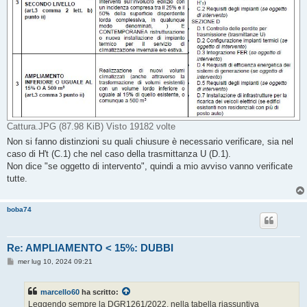
Cattura.JPG (87.98 KiB) Visto 19182 volte
Non si fanno distinzioni su quali chiusure è necessario verificare, sia nel
caso di H't (C.1) che nel caso della trasmittanza U (D.1).
Non dice "se oggetto di intervento", quindi a mio avviso vanno verificate
tutte.
boba74
Re: AMPLIAMENTO < 15%: DUBBI
M
mer lug 10, 2024 09:21
e
s
s
marcello60
ha scritto:
a
g
Leggendo sempre la DGR1261/2022, nella tabella riassuntiva