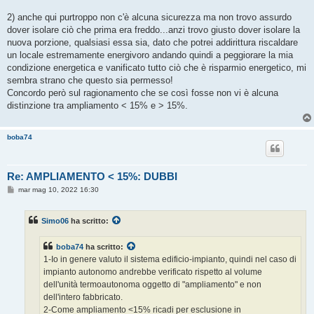
2) anche qui purtroppo non c'è alcuna sicurezza ma non trovo assurdo
dover isolare ciò che prima era freddo...anzi trovo giusto dover isolare la
nuova porzione, qualsiasi essa sia, dato che potrei addirittura riscaldare
un locale estremamente energivoro andando quindi a peggiorare la mia
condizione energetica e vanificato tutto ciò che è risparmio energetico, mi
sembra strano che questo sia permesso!
Concordo però sul ragionamento che se così fosse non vi è alcuna
distinzione tra ampliamento < 15% e > 15%.
boba74
Re: AMPLIAMENTO < 15%: DUBBI
M
mar mag 10, 2022 16:30
e
s
s
Simo06
ha scritto:
a
g
g
boba74
ha scritto:
i
o
1-Io in genere valuto il sistema edificio-impianto, quindi nel caso di
impianto autonomo andrebbe verificato rispetto al volume
dell'unità termoautonoma oggetto di "ampliamento" e non
dell'intero fabbricato.
2-Come ampliamento <15% ricadi per esclusione in