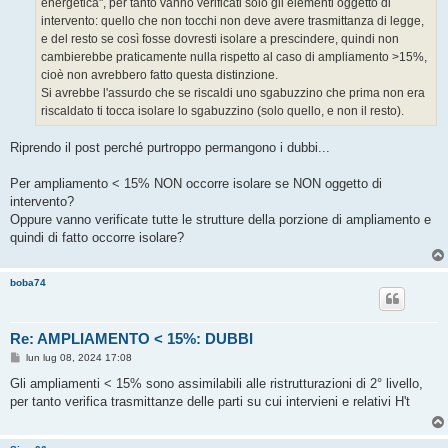
energetica", per tanto vanno verificati solo gli elementi oggetto di
i
o
intervento: quello che non tocchi non deve avere trasmittanza di legge,
e del resto se così fosse dovresti isolare a prescindere, quindi non
cambierebbe praticamente nulla rispetto al caso di ampliamento >15%,
cioè non avrebbero fatto questa distinzione.
Si avrebbe l'assurdo che se riscaldi uno sgabuzzino che prima non era
riscaldato ti tocca isolare lo sgabuzzino (solo quello, e non il resto).
Riprendo il post perché purtroppo permangono i dubbi...
Per ampliamento < 15% NON occorre isolare se NON oggetto di
intervento?
Oppure vanno verificate tutte le strutture della porzione di ampliamento e
quindi di fatto occorre isolare?
boba74
Re: AMPLIAMENTO < 15%: DUBBI
M
lun lug 08, 2024 17:08
e
s
Gli ampliamenti < 15% sono assimilabili alle ristrutturazioni di 2° livello,
s
per tanto verifica trasmittanze delle parti su cui intervieni e relativi H't
a
g
g
i