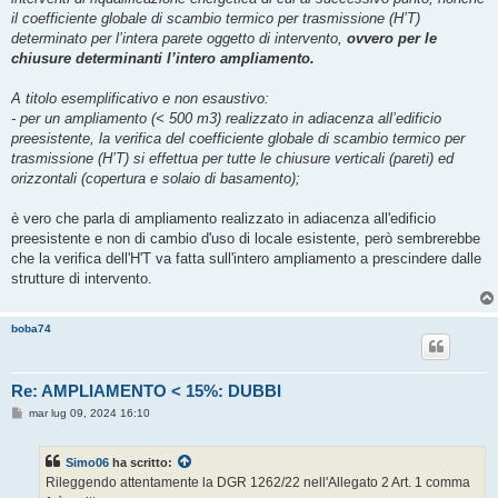
il coefficiente globale di scambio termico per trasmissione (H’T)
determinato per l’intera parete oggetto di intervento,
ovvero per le
chiusure determinanti l’intero ampliamento.
A titolo esemplificativo e non esaustivo:
- per un ampliamento (< 500 m3) realizzato in adiacenza all’edificio
preesistente, la verifica del coefficiente globale di scambio termico per
trasmissione (H’T) si effettua per tutte le chiusure verticali (pareti) ed
orizzontali (copertura e solaio di basamento);
è vero che parla di ampliamento realizzato in adiacenza all'edificio
preesistente e non di cambio d'uso di locale esistente, però sembrerebbe
che la verifica dell'H'T va fatta sull'intero ampliamento a prescindere dalle
strutture di intervento.
boba74
Re: AMPLIAMENTO < 15%: DUBBI
M
mar lug 09, 2024 16:10
e
s
s
Simo06
ha scritto:
a
g
Rileggendo attentamente la DGR 1262/22 nell'Allegato 2 Art. 1 comma
g