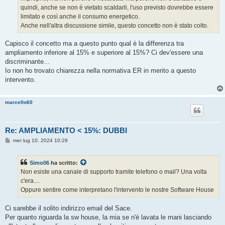
quindi, anche se non è vietato scaldarli, l'uso previsto dovrebbe essere
limitato e così anche il consumo energetico.
Anche nell'altra discussione simile, questo concetto non è stato colto.
Capisco il concetto ma a questo punto qual è la differenza tra
ampliamento inferiore al 15% e superiore al 15%? Ci dev'essere una
discriminante...
Io non ho trovato chiarezza nella normativa ER in merito a questo
intervento.
marcello60
Re: AMPLIAMENTO < 15%: DUBBI
M
mer lug 10, 2024 10:29
e
s
s
Simo06
ha scritto:
a
g
Non esiste una canale di supporto tramite telefono o mail? Una volta
g
c'era....
i
o
Oppure sentire come interpretano l'intervento le nostre Software House
Ci sarebbe il solito indirizzo email del Sace.
Per quanto riguarda la sw house, la mia se n'è lavata le mani lasciando