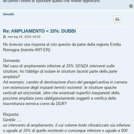
all'utente l'onere di spuntare quello che ritiene opportuno.
Simo06
Re: AMPLIAMENTO < 15%: DUBBI
M
mar lug 16, 2024 16:02
e
s
Ho ricevuto una risposta al mio quesito da parte della regione Emilia
s
Romagna (tramite ART-ER):
a
g
g
Domanda:
i
o
Nel caso di ampliamento inferiore al 15% SENZA interventi sulle
strutture, ho l'obbligo di isolare le strutture facenti parte della parte
ampliata?
Ad esempio: cambio di destinazione d'uso del garage/cantina in camera
con estensione degli impianti termici esistenti: le strutture opache
verticali ed orizzontali, oltre che eventuali superfici trasparenti della
porzione ampliata sono obbligatoriamente soggetti a verifica della
trasmittanza termica come da DGR?
Risposta:
Gentile ...,
un intervento di ampliamento, il cui volume lordo climatizzato sia inferiore
o uguale al 15% di quello esistente o comunque inferiore o uguale a 500