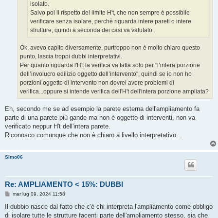
isolato.
Salvo poi il rispetto del limite H't, che non sempre è possibile
verificare senza isolare, perchè riguarda intere pareti o intere
strutture, quindi a seconda dei casi va valutato.
Ok, avevo capito diversamente, purtroppo non è molto chiaro questo
punto, lascia troppi dubbi interpretativi.
Per quanto riguarda l'H't la verifica va fatta solo per "l’intera porzione
dell’involucro edilizio oggetto dell’intervento", quindi se io non ho
porzioni oggetto di intervento non dovrei avere problemi di
verifica...oppure si intende verifica dell'H't dell'intera porzione ampliata?
Eh, secondo me se ad esempio la parete esterna dell'ampliamento fa
parte di una parete più gande ma non è oggetto di interventi, non va
verificato neppur H't dell'intera parete.
Riconosco comunque che non è chiaro a livello interpretativo...
Simo06
Re: AMPLIAMENTO < 15%: DUBBI
M
mar lug 09, 2024 11:58
e
s
Il dubbio nasce dal fatto che c'è chi interpreta l'ampliamento come obbligo
s
di isolare tutte le strutture facenti parte dell'ampliamento stesso, sia che
a