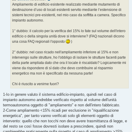
g
Ampliamento di edificio esistente realizzato mediante mutamento di
g
destinazione d’uso di locali esistenti servito mediante l’estensione di
i
o
sistemi tecnici pre-esistenti, nel mio caso da soffitta a camera. Specifico
impianto autonomo.
1° dubbio: il calcolo per la verifica del 15% lo fate sul volume dell'intero
edificio o della singola unità dove si interviene? (FAQ nazionali dicono
una cosa FAQ regionali l'opposto
)
2° dubbio: nel caso ricado nell'ampliamento inferiore al 15% e non
intervengo sulle strutture, ho l'obbligo di isolare le strutture facenti parte
della parte ampliata dato che ora il locale è riscaldato? Logicamente mi
viene da rispondere di sì dato che devo contribuire al risparmio
energetico ma non è specificato da nessuna parte!
Chi è riuscito a venirne fuori?
1-Io in genere valuto il sistema edificio-impianto, quindi nel caso di
impianto autonomo andrebbe verificato rispetto al volume dell'unità
termoautonoma oggetto di "ampliamento" e non dell'intero fabbricato.
2-Come ampliamento <15% ricadi per esclusione in "riqualificazione
energetica", per tanto vanno verificati solo gli elementi oggetto di
intervento: quello che non tocchi non deve avere trasmittanza di legge, e
del resto se così fosse dovresti isolare a prescindere, quindi non
cambierebbe praticamente nulla rispetto al caso di ampliamento >15%,