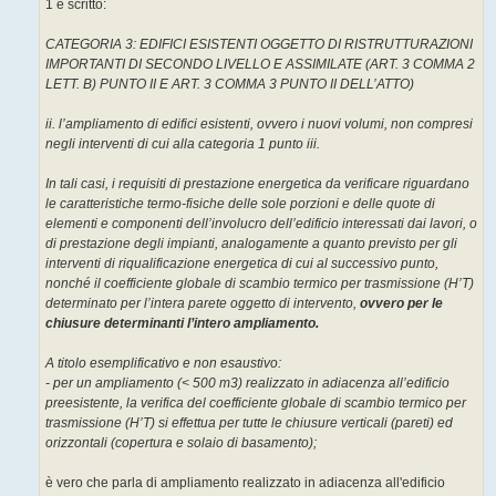
1 è scritto:
i
o
CATEGORIA 3: EDIFICI ESISTENTI OGGETTO DI RISTRUTTURAZIONI
IMPORTANTI DI SECONDO LIVELLO E ASSIMILATE (ART. 3 COMMA 2
LETT. B) PUNTO II E ART. 3 COMMA 3 PUNTO II DELL’ATTO)
ii. l’ampliamento di edifici esistenti, ovvero i nuovi volumi, non compresi
negli interventi di cui alla categoria 1 punto iii.
In tali casi, i requisiti di prestazione energetica da verificare riguardano
le caratteristiche termo-fisiche delle sole porzioni e delle quote di
elementi e componenti dell’involucro dell’edificio interessati dai lavori, o
di prestazione degli impianti, analogamente a quanto previsto per gli
interventi di riqualificazione energetica di cui al successivo punto,
nonché il coefficiente globale di scambio termico per trasmissione (H’T)
determinato per l’intera parete oggetto di intervento,
ovvero per le
chiusure determinanti l’intero ampliamento.
A titolo esemplificativo e non esaustivo:
- per un ampliamento (< 500 m3) realizzato in adiacenza all’edificio
preesistente, la verifica del coefficiente globale di scambio termico per
trasmissione (H’T) si effettua per tutte le chiusure verticali (pareti) ed
orizzontali (copertura e solaio di basamento);
è vero che parla di ampliamento realizzato in adiacenza all'edificio