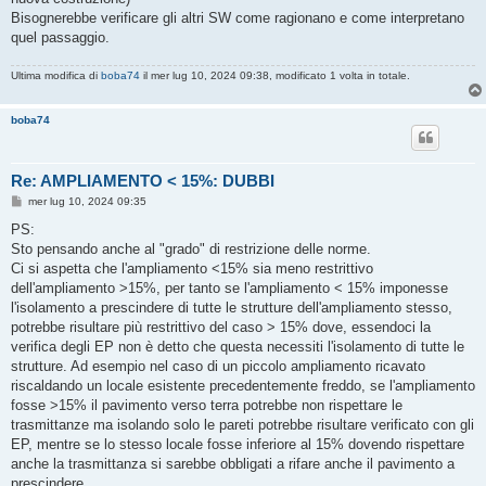
Bisognerebbe verificare gli altri SW come ragionano e come interpretano
quel passaggio.
Ultima modifica di
boba74
il mer lug 10, 2024 09:38, modificato 1 volta in totale.
boba74
Re: AMPLIAMENTO < 15%: DUBBI
M
mer lug 10, 2024 09:35
e
s
PS:
s
Sto pensando anche al "grado" di restrizione delle norme.
a
g
Ci si aspetta che l'ampliamento <15% sia meno restrittivo
g
dell'ampliamento >15%, per tanto se l'ampliamento < 15% imponesse
i
o
l'isolamento a prescindere di tutte le strutture dell'ampliamento stesso,
potrebbe risultare più restrittivo del caso > 15% dove, essendoci la
verifica degli EP non è detto che questa necessiti l'isolamento di tutte le
strutture. Ad esempio nel caso di un piccolo ampliamento ricavato
riscaldando un locale esistente precedentemente freddo, se l'ampliamento
fosse >15% il pavimento verso terra potrebbe non rispettare le
trasmittanze ma isolando solo le pareti potrebbe risultare verificato con gli
EP, mentre se lo stesso locale fosse inferiore al 15% dovendo rispettare
anche la trasmittanza si sarebbe obbligati a rifare anche il pavimento a
prescindere.