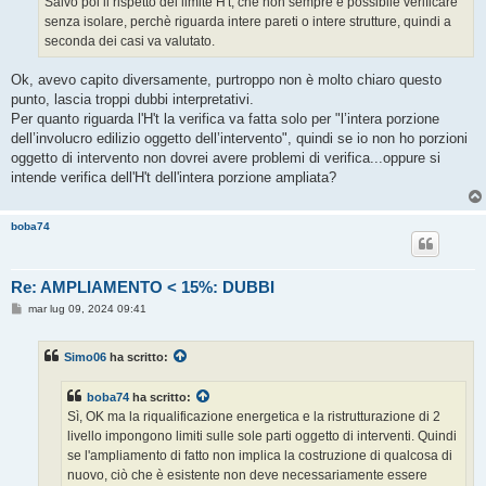
Salvo poi il rispetto del limite H't, che non sempre è possibile verificare
senza isolare, perchè riguarda intere pareti o intere strutture, quindi a
seconda dei casi va valutato.
Ok, avevo capito diversamente, purtroppo non è molto chiaro questo
punto, lascia troppi dubbi interpretativi.
Per quanto riguarda l'H't la verifica va fatta solo per "l’intera porzione
dell’involucro edilizio oggetto dell’intervento", quindi se io non ho porzioni
oggetto di intervento non dovrei avere problemi di verifica...oppure si
intende verifica dell'H't dell'intera porzione ampliata?
boba74
Re: AMPLIAMENTO < 15%: DUBBI
M
mar lug 09, 2024 09:41
e
s
s
Simo06
ha scritto:
a
g
g
boba74
ha scritto:
i
o
Sì, OK ma la riqualificazione energetica e la ristrutturazione di 2
livello impongono limiti sulle sole parti oggetto di interventi. Quindi
se l'ampliamento di fatto non implica la costruzione di qualcosa di
nuovo, ciò che è esistente non deve necessariamente essere