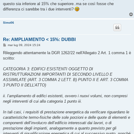
g
questo sia inferiore al 15% che superiore..ma se così fosse che
g
differenza ci sarebbe tra i due interventi?
i
o
Simo06
Re: AMPLIAMENTO < 15%: DUBBI
M
mar lug 09, 2024 15:24
e
s
Rileggendo attentamente la DGR 1262/22 nell'Allegato 2 Art. 1 comma 1 è
s
scritto:
a
g
g
CATEGORIA 3: EDIFICI ESISTENTI OGGETTO DI
i
o
RISTRUTTURAZIONI IMPORTANTI DI SECONDO LIVELLO E
ASSIMILATE (ART. 3 COMMA 2 LETT. B) PUNTO II E ART. 3 COMMA
3 PUNTO II DELL’ATTO)
ii. l’ampliamento di edifici esistenti, ovvero i nuovi volumi, non compresi
negli interventi di cui alla categoria 1 punto iii.
In tali casi, i requisiti di prestazione energetica da verificare riguardano le
caratteristiche termo-fisiche delle sole porzioni e delle quote di elementi e
componenti dell’involucro dell’edificio interessati dai lavori, o di
prestazione degli impianti, analogamente a quanto previsto per gli
interventi di riqualificazione energetica di cui al successivo punto, nonché