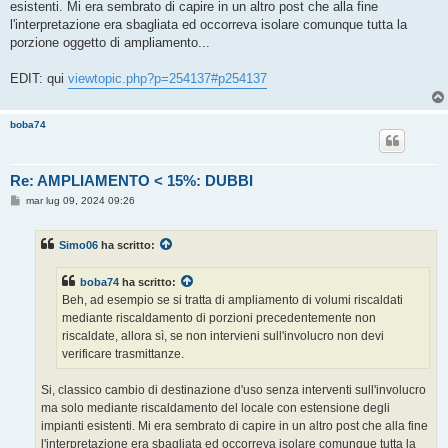
esistenti. Mi era sembrato di capire in un altro post che alla fine
l'interpretazione era sbagliata ed occorreva isolare comunque tutta la
porzione oggetto di ampliamento...
EDIT: qui
viewtopic.php?p=254137#p254137
boba74
Re: AMPLIAMENTO < 15%: DUBBI
M
mar lug 09, 2024 09:26
e
s
s
Simo06
ha scritto:
a
g
g
boba74
ha scritto:
i
o
Beh, ad esempio se si tratta di ampliamento di volumi riscaldati
mediante riscaldamento di porzioni precedentemente non
riscaldate, allora sì, se non intervieni sull'involucro non devi
verificare trasmittanze.
Si, classico cambio di destinazione d'uso senza interventi sull'involucro
ma solo mediante riscaldamento del locale con estensione degli
impianti esistenti. Mi era sembrato di capire in un altro post che alla fine
l'interpretazione era sbagliata ed occorreva isolare comunque tutta la