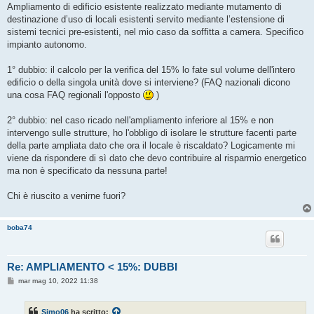
s
Ampliamento di edificio esistente realizzato mediante mutamento di
s
destinazione d’uso di locali esistenti servito mediante l’estensione di
a
g
sistemi tecnici pre-esistenti, nel mio caso da soffitta a camera. Specifico
g
impianto autonomo.
i
o
1° dubbio: il calcolo per la verifica del 15% lo fate sul volume dell'intero
edificio o della singola unità dove si interviene? (FAQ nazionali dicono
una cosa FAQ regionali l'opposto
)
2° dubbio: nel caso ricado nell'ampliamento inferiore al 15% e non
intervengo sulle strutture, ho l'obbligo di isolare le strutture facenti parte
della parte ampliata dato che ora il locale è riscaldato? Logicamente mi
viene da rispondere di sì dato che devo contribuire al risparmio energetico
ma non è specificato da nessuna parte!
Chi è riuscito a venirne fuori?
boba74
Re: AMPLIAMENTO < 15%: DUBBI
M
mar mag 10, 2022 11:38
e
s
s
Simo06
ha scritto:
a