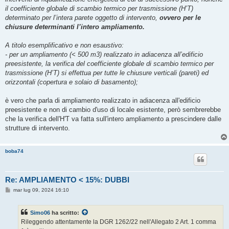
il coefficiente globale di scambio termico per trasmissione (H’T)
determinato per l’intera parete oggetto di intervento,
ovvero per le
chiusure determinanti l’intero ampliamento.
A titolo esemplificativo e non esaustivo:
- per un ampliamento (< 500 m3) realizzato in adiacenza all’edificio
preesistente, la verifica del coefficiente globale di scambio termico per
trasmissione (H’T) si effettua per tutte le chiusure verticali (pareti) ed
orizzontali (copertura e solaio di basamento);
è vero che parla di ampliamento realizzato in adiacenza all'edificio
preesistente e non di cambio d'uso di locale esistente, però sembrerebbe
che la verifica dell'H'T va fatta sull'intero ampliamento a prescindere dalle
strutture di intervento.
boba74
Re: AMPLIAMENTO < 15%: DUBBI
M
mar lug 09, 2024 16:10
e
s
s
Simo06
ha scritto:
a
g
Rileggendo attentamente la DGR 1262/22 nell'Allegato 2 Art. 1 comma
g