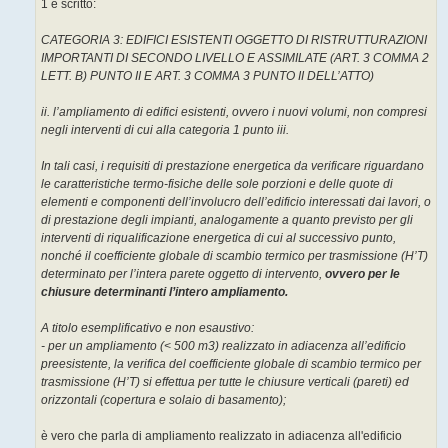
1 è scritto:
i
o
CATEGORIA 3: EDIFICI ESISTENTI OGGETTO DI RISTRUTTURAZIONI
IMPORTANTI DI SECONDO LIVELLO E ASSIMILATE (ART. 3 COMMA 2
LETT. B) PUNTO II E ART. 3 COMMA 3 PUNTO II DELL’ATTO)
ii. l’ampliamento di edifici esistenti, ovvero i nuovi volumi, non compresi
negli interventi di cui alla categoria 1 punto iii.
In tali casi, i requisiti di prestazione energetica da verificare riguardano
le caratteristiche termo-fisiche delle sole porzioni e delle quote di
elementi e componenti dell’involucro dell’edificio interessati dai lavori, o
di prestazione degli impianti, analogamente a quanto previsto per gli
interventi di riqualificazione energetica di cui al successivo punto,
nonché il coefficiente globale di scambio termico per trasmissione (H’T)
determinato per l’intera parete oggetto di intervento,
ovvero per le
chiusure determinanti l’intero ampliamento.
A titolo esemplificativo e non esaustivo:
- per un ampliamento (< 500 m3) realizzato in adiacenza all’edificio
preesistente, la verifica del coefficiente globale di scambio termico per
trasmissione (H’T) si effettua per tutte le chiusure verticali (pareti) ed
orizzontali (copertura e solaio di basamento);
è vero che parla di ampliamento realizzato in adiacenza all'edificio