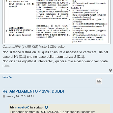
Cattura.JPG (87.98 KiB) Visto 19255 volte
Non si fanno distinzioni su quali chiusure è necessario verificare, sia nel
caso di H't (C.1) che nel caso della trasmittanza U (D.1).
Non dice "se oggetto di intervento", quindi a mio avviso vanno verificate
tutte.
boba74
Re: AMPLIAMENTO < 15%: DUBBI
M
mer lug 10, 2024 09:21
e
s
s
marcello60
ha scritto:
a
g
Leggendo sempre la DGR1261/2022, nella tabella riassuntiva