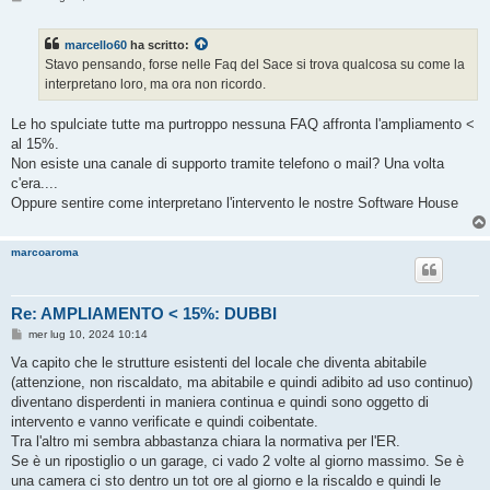
e
s
s
marcello60
ha scritto:
a
g
Stavo pensando, forse nelle Faq del Sace si trova qualcosa su come la
g
interpretano loro, ma ora non ricordo.
i
o
Le ho spulciate tutte ma purtroppo nessuna FAQ affronta l'ampliamento <
al 15%.
Non esiste una canale di supporto tramite telefono o mail? Una volta
c'era....
Oppure sentire come interpretano l'intervento le nostre Software House
marcoaroma
Re: AMPLIAMENTO < 15%: DUBBI
M
mer lug 10, 2024 10:14
e
s
Va capito che le strutture esistenti del locale che diventa abitabile
s
(attenzione, non riscaldato, ma abitabile e quindi adibito ad uso continuo)
a
g
diventano disperdenti in maniera continua e quindi sono oggetto di
g
intervento e vanno verificate e quindi coibentate.
i
o
Tra l'altro mi sembra abbastanza chiara la normativa per l'ER.
Se è un ripostiglio o un garage, ci vado 2 volte al giorno massimo. Se è
una camera ci sto dentro un tot ore al giorno e la riscaldo e quindi le