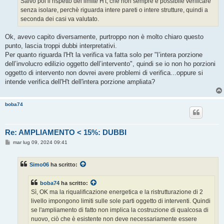
Salvo poi il rispetto del limite H't, che non sempre è possibile verificare
senza isolare, perchè riguarda intere pareti o intere strutture, quindi a
seconda dei casi va valutato.
Ok, avevo capito diversamente, purtroppo non è molto chiaro questo
punto, lascia troppi dubbi interpretativi.
Per quanto riguarda l'H't la verifica va fatta solo per "l’intera porzione
dell’involucro edilizio oggetto dell’intervento", quindi se io non ho porzioni
oggetto di intervento non dovrei avere problemi di verifica...oppure si
intende verifica dell'H't dell'intera porzione ampliata?
boba74
Re: AMPLIAMENTO < 15%: DUBBI
M
mar lug 09, 2024 09:41
e
s
s
Simo06
ha scritto:
a
g
g
boba74
ha scritto:
i
o
Sì, OK ma la riqualificazione energetica e la ristrutturazione di 2
livello impongono limiti sulle sole parti oggetto di interventi. Quindi
se l'ampliamento di fatto non implica la costruzione di qualcosa di
nuovo, ciò che è esistente non deve necessariamente essere