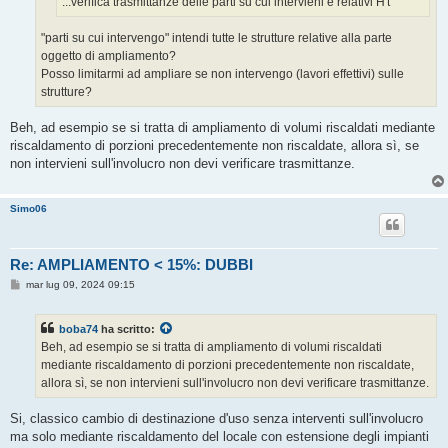
...verifica trasmittanze delle parti su cui intervieni e relativi H't
"parti su cui intervengo" intendi tutte le strutture relative alla parte
oggetto di ampliamento?
Posso limitarmi ad ampliare se non intervengo (lavori effettivi) sulle
strutture?
Beh, ad esempio se si tratta di ampliamento di volumi riscaldati mediante
riscaldamento di porzioni precedentemente non riscaldate, allora sì, se
non intervieni sull'involucro non devi verificare trasmittanze.
Simo06
Re: AMPLIAMENTO < 15%: DUBBI
M
mar lug 09, 2024 09:15
e
s
s
boba74
ha scritto:
a
g
Beh, ad esempio se si tratta di ampliamento di volumi riscaldati
g
mediante riscaldamento di porzioni precedentemente non riscaldate,
i
o
allora sì, se non intervieni sull'involucro non devi verificare trasmittanze.
Si, classico cambio di destinazione d'uso senza interventi sull'involucro
ma solo mediante riscaldamento del locale con estensione degli impianti