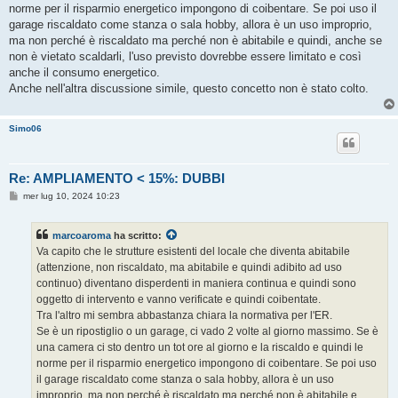
norme per il risparmio energetico impongono di coibentare. Se poi uso il
garage riscaldato come stanza o sala hobby, allora è un uso improprio,
ma non perché è riscaldato ma perché non è abitabile e quindi, anche se
non è vietato scaldarli, l'uso previsto dovrebbe essere limitato e così
anche il consumo energetico.
Anche nell'altra discussione simile, questo concetto non è stato colto.
Simo06
Re: AMPLIAMENTO < 15%: DUBBI
M
mer lug 10, 2024 10:23
e
s
s
marcoaroma
ha scritto:
a
g
Va capito che le strutture esistenti del locale che diventa abitabile
g
(attenzione, non riscaldato, ma abitabile e quindi adibito ad uso
i
o
continuo) diventano disperdenti in maniera continua e quindi sono
oggetto di intervento e vanno verificate e quindi coibentate.
Tra l'altro mi sembra abbastanza chiara la normativa per l'ER.
Se è un ripostiglio o un garage, ci vado 2 volte al giorno massimo. Se è
una camera ci sto dentro un tot ore al giorno e la riscaldo e quindi le
norme per il risparmio energetico impongono di coibentare. Se poi uso
il garage riscaldato come stanza o sala hobby, allora è un uso
improprio, ma non perché è riscaldato ma perché non è abitabile e