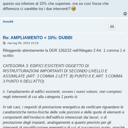
g
questo sia inferiore al 15% che superiore..ma se così fosse che
g
differenza ci sarebbe tra i due interventi?
i
o
Simo06
Re: AMPLIAMENTO < 15%: DUBBI
M
mar lug 09, 2024 15:24
e
s
Rileggendo attentamente la DGR 1262/22 nell'Allegato 2 Art. 1 comma 1 è
s
scritto:
a
g
g
CATEGORIA 3: EDIFICI ESISTENTI OGGETTO DI
i
o
RISTRUTTURAZIONI IMPORTANTI DI SECONDO LIVELLO E
ASSIMILATE (ART. 3 COMMA 2 LETT. B) PUNTO II E ART. 3 COMMA
3 PUNTO II DELL’ATTO)
ii. l’ampliamento di edifici esistenti, ovvero i nuovi volumi, non compresi
negli interventi di cui alla categoria 1 punto iii.
In tali casi, i requisiti di prestazione energetica da verificare riguardano le
caratteristiche termo-fisiche delle sole porzioni e delle quote di elementi e
componenti dell’involucro dell’edificio interessati dai lavori, o di
prestazione degli impianti, analogamente a quanto previsto per gli
interventi di riqualificazione energetica di cui al successivo punto, nonché