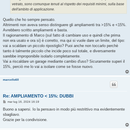
vetrato, sono comunque tenuti al rispetto dei requisiti minimi, sulla base
dell'ambito di applicazione.
Quello che ho sempre pensato.
Altrimenti non aveva senso distinguere gli ampliamenti tra >15% e <15%.
Avrebbero scritto ampliamenti e basta.
Il ragionamento di Marco (sul fatto di cambiare uso e quindi che prima
non era usato e ora si) è corretto, ma qui si vuole dare un limite, del tipo:
vai a scaldare un piccolo ripostiglio? Puoi anche non toccarlo perchè
tanto è talmente piccolo che incide poco sul totale, e diversamente
sarebbe improponibile isolarlo completamente.
Vai a riscaldare un garage mediante cambio d'uso? Sicuramente superi il
15%, perciò me lo vai a isolare come se fosse nuovo.
marcello60
Re: AMPLIAMENTO < 15%: DUBBI
M
mar lug 16, 2024 16:19
e
s
Buono a sapersi. Io la pensavo in modo più restrittivo ma evidentemente
s
sbagliavo.
a
g
Grazie per la condivisione.
g
i
o