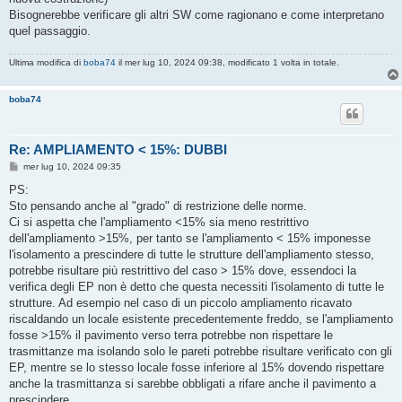
Bisognerebbe verificare gli altri SW come ragionano e come interpretano
quel passaggio.
Ultima modifica di
boba74
il mer lug 10, 2024 09:38, modificato 1 volta in totale.
boba74
Re: AMPLIAMENTO < 15%: DUBBI
M
mer lug 10, 2024 09:35
e
s
PS:
s
Sto pensando anche al "grado" di restrizione delle norme.
a
g
Ci si aspetta che l'ampliamento <15% sia meno restrittivo
g
dell'ampliamento >15%, per tanto se l'ampliamento < 15% imponesse
i
o
l'isolamento a prescindere di tutte le strutture dell'ampliamento stesso,
potrebbe risultare più restrittivo del caso > 15% dove, essendoci la
verifica degli EP non è detto che questa necessiti l'isolamento di tutte le
strutture. Ad esempio nel caso di un piccolo ampliamento ricavato
riscaldando un locale esistente precedentemente freddo, se l'ampliamento
fosse >15% il pavimento verso terra potrebbe non rispettare le
trasmittanze ma isolando solo le pareti potrebbe risultare verificato con gli
EP, mentre se lo stesso locale fosse inferiore al 15% dovendo rispettare
anche la trasmittanza si sarebbe obbligati a rifare anche il pavimento a
prescindere.