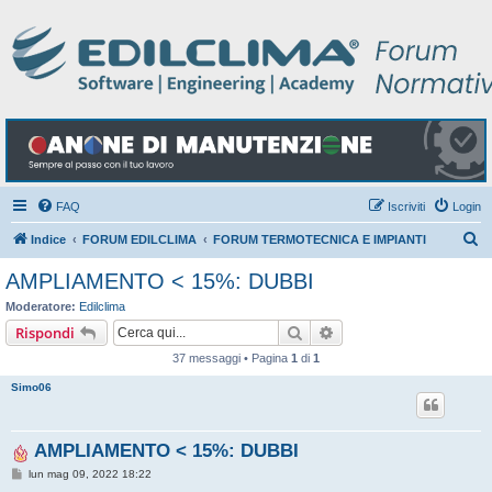
FAQ
Iscriviti
Login
C
Indice
FORUM EDILCLIMA
FORUM TERMOTECNICA E IMPIANTI
e
AMPLIAMENTO < 15%: DUBBI
r
Moderatore:
Edilclima
c
Cerca
Ricerca avanzata
Rispondi
a
37 messaggi • Pagina
1
di
1
Simo06
AMPLIAMENTO < 15%: DUBBI
M
lun mag 09, 2022 18:22
e