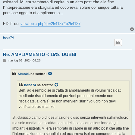
esistenti. Mi era sembrato di capire in un altro post che alla fine
l'interpretazione era sbagliata ed occorreva isolare comunque tutta la
porzione oggetto di ampliamento...
EDIT: qui
viewtopic.php?p=254137#p254137
boba74
Re: AMPLIAMENTO < 15%: DUBBI
M
mar lug 09, 2024 09:26
e
s
s
Simo06
ha scritto:
a
g
g
boba74
ha scritto:
i
o
Beh, ad esempio se si tratta di ampliamento di volumi riscaldati
mediante riscaldamento di porzioni precedentemente non
riscaldate, allora sì, se non intervieni sull'involucro non devi
verificare trasmittanze.
Si, classico cambio di destinazione d'uso senza interventi sull'involucro
ma solo mediante riscaldamento del locale con estensione degli
impianti esistenti. Mi era sembrato di capire in un altro post che alla fine
l'interpretazione era sbagliata ed occorreva isolare comunque tutta la