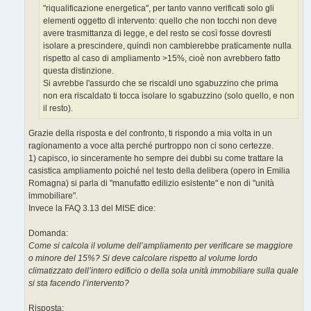
"riqualificazione energetica", per tanto vanno verificati solo gli
elementi oggetto di intervento: quello che non tocchi non deve
avere trasmittanza di legge, e del resto se così fosse dovresti
isolare a prescindere, quindi non cambierebbe praticamente nulla
rispetto al caso di ampliamento >15%, cioè non avrebbero fatto
questa distinzione.
Si avrebbe l'assurdo che se riscaldi uno sgabuzzino che prima
non era riscaldato ti tocca isolare lo sgabuzzino (solo quello, e non
il resto).
Grazie della risposta e del confronto, ti rispondo a mia volta in un
ragionamento a voce alta perché purtroppo non ci sono certezze.
1) capisco, io sinceramente ho sempre dei dubbi su come trattare la
casistica ampliamento poiché nel testo della delibera (opero in Emilia
Romagna) si parla di "manufatto edilizio esistente" e non di "unità
immobiliare".
Invece la FAQ 3.13 del MISE dice:
Domanda:
Come si calcola il volume dell’ampliamento per verificare se maggiore
o minore del 15%? Si deve calcolare rispetto al volume lordo
climatizzato dell’intero edificio o della sola unità immobiliare sulla quale
si sta facendo l’intervento?
Risposta: