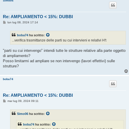
Simo06
o
Re: AMPLIAMENTO < 15%: DUBBI
M
lun lug 08, 2024 17:14
e
s
s
boba74
ha scritto:
a
g
...verifica trasmittanze delle parti su cui intervieni e relativi H't
g
i
o
"parti su cui intervengo" intendi tutte le strutture relative alla parte oggetto
di ampliamento?
Posso limitarmi ad ampliare se non intervengo (lavori effettivi) sulle
strutture?
boba74
Re: AMPLIAMENTO < 15%: DUBBI
M
mar lug 09, 2024 09:11
e
s
s
Simo06
ha scritto:
a
g
g
boba74
ha scritto:
i
o