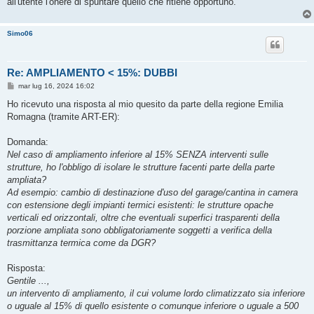
all'utente l'onere di spuntare quello che ritiene opportuno.
Simo06
Re: AMPLIAMENTO < 15%: DUBBI
M
mar lug 16, 2024 16:02
e
s
Ho ricevuto una risposta al mio quesito da parte della regione Emilia
s
Romagna (tramite ART-ER):
a
g
g
Domanda:
i
o
Nel caso di ampliamento inferiore al 15% SENZA interventi sulle
strutture, ho l'obbligo di isolare le strutture facenti parte della parte
ampliata?
Ad esempio: cambio di destinazione d'uso del garage/cantina in camera
con estensione degli impianti termici esistenti: le strutture opache
verticali ed orizzontali, oltre che eventuali superfici trasparenti della
porzione ampliata sono obbligatoriamente soggetti a verifica della
trasmittanza termica come da DGR?
Risposta:
Gentile ...,
un intervento di ampliamento, il cui volume lordo climatizzato sia inferiore
o uguale al 15% di quello esistente o comunque inferiore o uguale a 500