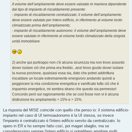
Il volume dell’ampliamente deve essere valutato in maniera dipendente
dal tipo di impianto di riscaldamento presente:
- impianto di riscaldamento centralizzato: il volume dell’ampliamento
deve essere valutato per intero edificio, in riferimento al volume lordo
climatizzato prima dell’ampliamento;
- impianto di riscaldamento autonomo: il volume dell’ampliamento deve
essere valutato in riferimento al volume lordo climatizzato della singola
unità immobiliare.
2) anche qui purtroppo non c'è alcuna sicurezza ma non trovo assurdo
dover isolare ciò che prima era freddo...anzi trovo giusto dover isolare
la nuova porzione, qualsiasi essa sia, dato che potrei addirittura
riscaldare un locale estremamente energivoro andando quindi a
peggiorare la mia condizione energetica e vanificato tutto ciò che è
risparmio energetico, mi sembra strano che questo sia permesso!
Concordo però sul ragionamento che se così fosse non vi è alcuna
distinzione tra ampliamento < 15% e > 15%.
La risposta del MISE coincide con quello che penso io: il sistema edificio-
impianto nel caso di UI termoautonomo è la UI stessa, se invece
l'impianto è centralizzato è l'intero edificio servito da centralizzato. Io
opero in ER e ho sempre fatto così, poi magari sbaglio, ma se
considerassimo sempre l'intero edificio si potrebbero ampliare molti