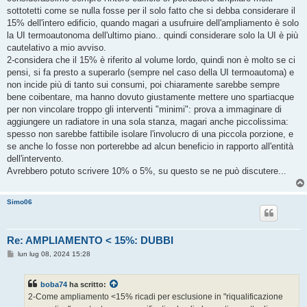
sottotetti come se nulla fosse per il solo fatto che si debba considerare il
15% dell'intero edificio, quando magari a usufruire dell'ampliamento è solo
la UI termoautonoma dell'ultimo piano.. quindi considerare solo la UI è più
cautelativo a mio avviso.
2-considera che il 15% è riferito al volume lordo, quindi non è molto se ci
pensi, si fa presto a superarlo (sempre nel caso della UI termoautoma) e
non incide più di tanto sui consumi, poi chiaramente sarebbe sempre
bene coibentare, ma hanno dovuto giustamente mettere uno spartiacque
per non vincolare troppo gli interventi "minimi": prova a immaginare di
aggiungere un radiatore in una sola stanza, magari anche piccolissima:
spesso non sarebbe fattibile isolare l'involucro di una piccola porzione, e
se anche lo fosse non porterebbe ad alcun beneficio in rapporto all'entità
dell'intervento.
Avrebbero potuto scrivere 10% o 5%, su questo se ne può discutere...
Simo06
Re: AMPLIAMENTO < 15%: DUBBI
M
lun lug 08, 2024 15:28
e
s
s
boba74
ha scritto:
a
g
2-Come ampliamento <15% ricadi per esclusione in "riqualificazione
g