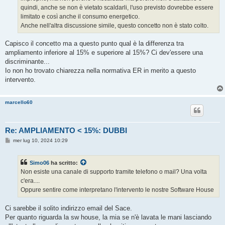
quindi, anche se non è vietato scaldarli, l'uso previsto dovrebbe essere
limitato e così anche il consumo energetico.
Anche nell'altra discussione simile, questo concetto non è stato colto.
Capisco il concetto ma a questo punto qual è la differenza tra
ampliamento inferiore al 15% e superiore al 15%? Ci dev'essere una
discriminante...
Io non ho trovato chiarezza nella normativa ER in merito a questo
intervento.
marcello60
Re: AMPLIAMENTO < 15%: DUBBI
M
mer lug 10, 2024 10:29
e
s
s
Simo06
ha scritto:
a
g
Non esiste una canale di supporto tramite telefono o mail? Una volta
g
c'era....
i
o
Oppure sentire come interpretano l'intervento le nostre Software House
Ci sarebbe il solito indirizzo email del Sace.
Per quanto riguarda la sw house, la mia se n'è lavata le mani lasciando