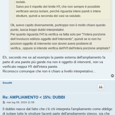
isolato.
Salvo poi il rispetto del limite H't, che non sempre è possibile
verificare senza isolare, perchè riguarda intere pareti o intere
strutture, quindi a seconda dei casi va valutato.
Ok, avevo capito diversamente, purtroppo non è molto chiaro questo
punto, lascia troppi dubbi interpretativi.
Per quanto riguarda l'H't la verifica va fatta solo per "l’intera porzione
dell’involucro edilizio oggetto dell’intervento", quindi se io non ho
porzioni oggetto di intervento non dovrei avere problemi di
verifica...oppure si intende verifica dell'H't dell'intera porzione ampliata?
Eh, secondo me se ad esempio la parete esterna dell'ampliamento fa
parte di una parete più gande ma non è oggetto di interventi, non va
verificato neppur H't dell'intera parete.
Riconosco comunque che non è chiaro a livello interpretativo...
Simo06
Re: AMPLIAMENTO < 15%: DUBBI
M
mar lug 09, 2024 11:58
e
s
Il dubbio nasce dal fatto che c'è chi interpreta l'ampliamento come obbligo
s
di isolare tutte le strutture facenti parte dell'ampliamento stesso, sia che
a