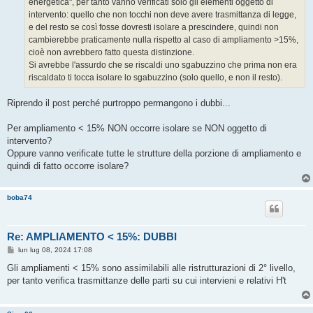
energetica", per tanto vanno verificati solo gli elementi oggetto di
i
o
intervento: quello che non tocchi non deve avere trasmittanza di legge,
e del resto se così fosse dovresti isolare a prescindere, quindi non
cambierebbe praticamente nulla rispetto al caso di ampliamento >15%,
cioè non avrebbero fatto questa distinzione.
Si avrebbe l'assurdo che se riscaldi uno sgabuzzino che prima non era
riscaldato ti tocca isolare lo sgabuzzino (solo quello, e non il resto).
Riprendo il post perché purtroppo permangono i dubbi...
Per ampliamento < 15% NON occorre isolare se NON oggetto di
intervento?
Oppure vanno verificate tutte le strutture della porzione di ampliamento e
quindi di fatto occorre isolare?
boba74
Re: AMPLIAMENTO < 15%: DUBBI
M
lun lug 08, 2024 17:08
e
s
Gli ampliamenti < 15% sono assimilabili alle ristrutturazioni di 2° livello,
s
per tanto verifica trasmittanze delle parti su cui intervieni e relativi H't
a
g
g
i