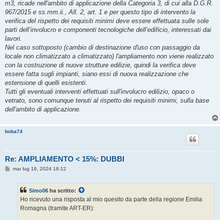
m3, ricade nell'ambito di applicazione della Categoria 3, di cui alla D.G.R.
967/2015 e ss.mm.ii., All. 2, art. 1 e per questo tipo di intervento la
verifica del rispetto dei requisiti minimi deve essere effettuata sulle sole
parti dell’involucro e componenti tecnologiche dell’edificio, interessati dai
lavori.
Nel caso sottoposto (cambio di destinazione d'uso con passaggio da
locale non climatizzato a climatizzato) l'ampliamento non viene realizzato
con la costruzione di nuove strutture edilizie, quindi la verifica deve
essere fatta sugli impianti, siano essi di nuova realizzazione che
estensione di quelli esistenti.
Tutti gli eventuali interventi effettuati sull'involucro edilizio, opaco o
vetrato, sono comunque tenuti al rispetto dei requisiti minimi, sulla base
dell'ambito di applicazione.
boba74
Re: AMPLIAMENTO < 15%: DUBBI
M
mar lug 16, 2024 16:12
e
s
s
Simo06
ha scritto:
a
g
Ho ricevuto una risposta al mio quesito da parte della regione Emilia
g
Romagna (tramite ART-ER):
i
o