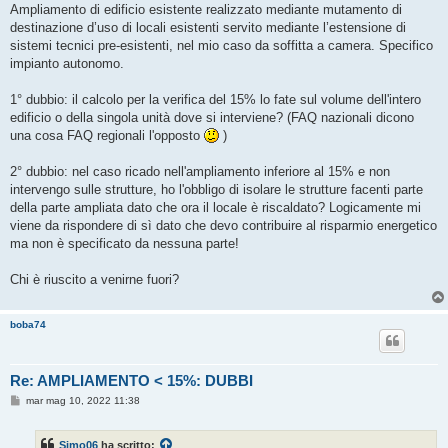
s
Ampliamento di edificio esistente realizzato mediante mutamento di
s
destinazione d’uso di locali esistenti servito mediante l’estensione di
a
g
sistemi tecnici pre-esistenti, nel mio caso da soffitta a camera. Specifico
g
impianto autonomo.
i
o
1° dubbio: il calcolo per la verifica del 15% lo fate sul volume dell'intero
edificio o della singola unità dove si interviene? (FAQ nazionali dicono
una cosa FAQ regionali l'opposto
)
2° dubbio: nel caso ricado nell'ampliamento inferiore al 15% e non
intervengo sulle strutture, ho l'obbligo di isolare le strutture facenti parte
della parte ampliata dato che ora il locale è riscaldato? Logicamente mi
viene da rispondere di sì dato che devo contribuire al risparmio energetico
ma non è specificato da nessuna parte!
Chi è riuscito a venirne fuori?
boba74
Re: AMPLIAMENTO < 15%: DUBBI
M
mar mag 10, 2022 11:38
e
s
s
Simo06
ha scritto:
a