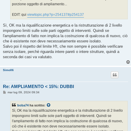
porzione oggetto di ampliamento...
EDIT: qui
viewtopic.php?p=254137#p254137
Sì, OK ma la riqualificazione energetica e la ristrutturazione di 2 livello
impongono limiti sulle sole parti oggetto di interventi. Quindi se
l'ampliamento di fatto non implica la costruzione di qualcosa di nuovo, ciò
che è esistente non deve necessariamente essere isolato.
Salvo poi il rispetto del limite H't, che non sempre è possibile verificare
senza isolare, perchè riguarda intere pareti o intere strutture, quindi a
seconda dei casi va valutato.
Simo06
Re: AMPLIAMENTO < 15%: DUBBI
M
mar lug 09, 2024 09:34
e
s
s
boba74
ha scritto:
a
g
Sì, OK ma la riqualificazione energetica e la ristrutturazione di 2 livello
g
impongono limiti sulle sole parti oggetto di interventi. Quindi se
i
o
l'ampliamento di fatto non implica la costruzione di qualcosa di nuovo,
ciò che è esistente non deve necessariamente essere isolato.