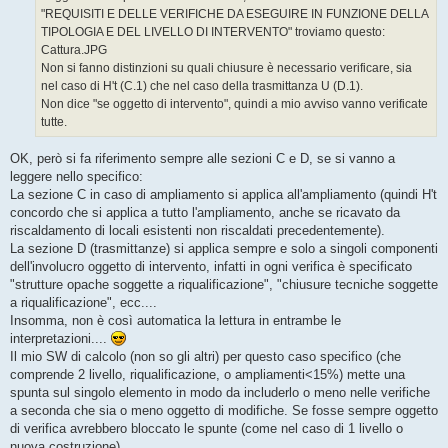
g
"REQUISITI E DELLE VERIFICHE DA ESEGUIRE IN FUNZIONE DELLA
i
o
TIPOLOGIA E DEL LIVELLO DI INTERVENTO" troviamo questo:
Cattura.JPG
Non si fanno distinzioni su quali chiusure è necessario verificare, sia
nel caso di H't (C.1) che nel caso della trasmittanza U (D.1).
Non dice "se oggetto di intervento", quindi a mio avviso vanno verificate
tutte.
OK, però si fa riferimento sempre alle sezioni C e D, se si vanno a
leggere nello specifico:
La sezione C in caso di ampliamento si applica all'ampliamento (quindi H't
concordo che si applica a tutto l'ampliamento, anche se ricavato da
riscaldamento di locali esistenti non riscaldati precedentemente).
La sezione D (trasmittanze) si applica sempre e solo a singoli componenti
dell'involucro oggetto di intervento, infatti in ogni verifica è specificato
"strutture opache soggette a riqualificazione", "chiusure tecniche soggette
a riqualificazione", ecc....
Insomma, non è così automatica la lettura in entrambe le
interpretazioni....
Il mio SW di calcolo (non so gli altri) per questo caso specifico (che
comprende 2 livello, riqualificazione, o ampliamenti<15%) mette una
spunta sul singolo elemento in modo da includerlo o meno nelle verifiche
a seconda che sia o meno oggetto di modifiche. Se fosse sempre oggetto
di verifica avrebbero bloccato le spunte (come nel caso di 1 livello o
nuova costruzione)