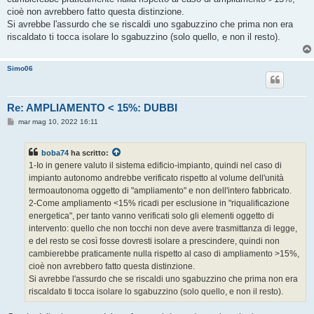
cioè non avrebbero fatto questa distinzione.
Si avrebbe l'assurdo che se riscaldi uno sgabuzzino che prima non era
riscaldato ti tocca isolare lo sgabuzzino (solo quello, e non il resto).
Simo06
Re: AMPLIAMENTO < 15%: DUBBI
M
mar mag 10, 2022 16:11
e
s
s
boba74
ha scritto:
a
g
1-Io in genere valuto il sistema edificio-impianto, quindi nel caso di
g
impianto autonomo andrebbe verificato rispetto al volume dell'unità
i
o
termoautonoma oggetto di "ampliamento" e non dell'intero fabbricato.
2-Come ampliamento <15% ricadi per esclusione in "riqualificazione
energetica", per tanto vanno verificati solo gli elementi oggetto di
intervento: quello che non tocchi non deve avere trasmittanza di legge,
e del resto se così fosse dovresti isolare a prescindere, quindi non
cambierebbe praticamente nulla rispetto al caso di ampliamento >15%,
cioè non avrebbero fatto questa distinzione.
Si avrebbe l'assurdo che se riscaldi uno sgabuzzino che prima non era
riscaldato ti tocca isolare lo sgabuzzino (solo quello, e non il resto).