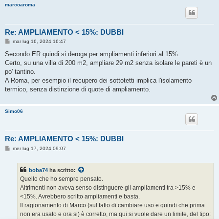
marcoaroma
Re: AMPLIAMENTO < 15%: DUBBI
M
mar lug 16, 2024 16:47
e
s
Secondo ER quindi si deroga per ampliamenti inferiori al 15%.
s
Certo, su una villa di 200 m2, ampliare 29 m2 senza isolare le pareti è un
a
g
po' tantino.
g
A Roma, per esempio il recupero dei sottotetti implica l'isolamento
i
o
termico, senza distinzione di quote di ampliamento.
Simo06
Re: AMPLIAMENTO < 15%: DUBBI
M
mer lug 17, 2024 09:07
e
s
s
boba74
ha scritto:
a
g
Quello che ho sempre pensato.
g
Altrimenti non aveva senso distinguere gli ampliamenti tra >15% e
i
o
<15%. Avrebbero scritto ampliamenti e basta.
Il ragionamento di Marco (sul fatto di cambiare uso e quindi che prima
non era usato e ora si) è corretto, ma qui si vuole dare un limite, del tipo: