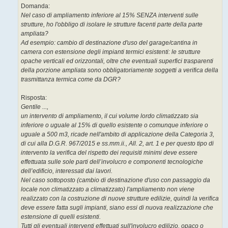
Domanda:
Nel caso di ampliamento inferiore al 15% SENZA interventi sulle
strutture, ho l'obbligo di isolare le strutture facenti parte della parte
ampliata?
Ad esempio: cambio di destinazione d'uso del garage/cantina in
camera con estensione degli impianti termici esistenti: le strutture
opache verticali ed orizzontali, oltre che eventuali superfici trasparenti
della porzione ampliata sono obbligatoriamente soggetti a verifica della
trasmittanza termica come da DGR?
Risposta:
Gentile ...,
un intervento di ampliamento, il cui volume lordo climatizzato sia
inferiore o uguale al 15% di quello esistente o comunque inferiore o
uguale a 500 m3, ricade nell'ambito di applicazione della Categoria 3,
di cui alla D.G.R. 967/2015 e ss.mm.ii., All. 2, art. 1 e per questo tipo di
intervento la verifica del rispetto dei requisiti minimi deve essere
effettuata sulle sole parti dell’involucro e componenti tecnologiche
dell’edificio, interessati dai lavori.
Nel caso sottoposto (cambio di destinazione d'uso con passaggio da
locale non climatizzato a climatizzato) l'ampliamento non viene
realizzato con la costruzione di nuove strutture edilizie, quindi la verifica
deve essere fatta sugli impianti, siano essi di nuova realizzazione che
estensione di quelli esistenti.
Tutti gli eventuali interventi effettuati sull'involucro edilizio, opaco o