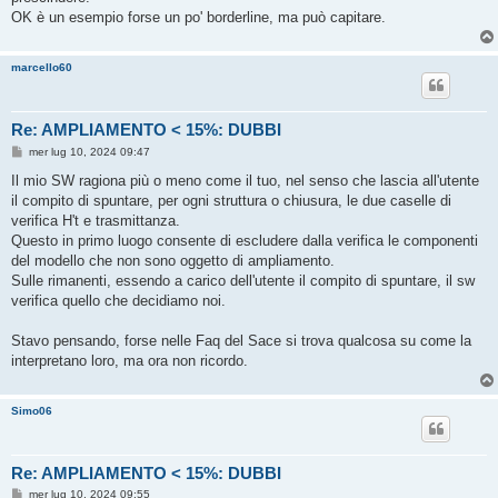
OK è un esempio forse un po' borderline, ma può capitare.
marcello60
Re: AMPLIAMENTO < 15%: DUBBI
M
mer lug 10, 2024 09:47
e
s
Il mio SW ragiona più o meno come il tuo, nel senso che lascia all'utente
s
il compito di spuntare, per ogni struttura o chiusura, le due caselle di
a
g
verifica H't e trasmittanza.
g
Questo in primo luogo consente di escludere dalla verifica le componenti
i
o
del modello che non sono oggetto di ampliamento.
Sulle rimanenti, essendo a carico dell'utente il compito di spuntare, il sw
verifica quello che decidiamo noi.
Stavo pensando, forse nelle Faq del Sace si trova qualcosa su come la
interpretano loro, ma ora non ricordo.
Simo06
Re: AMPLIAMENTO < 15%: DUBBI
M
mer lug 10, 2024 09:55