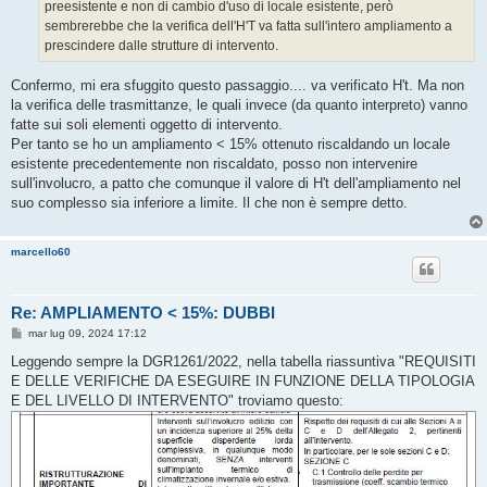
preesistente e non di cambio d'uso di locale esistente, però
sembrerebbe che la verifica dell'H'T va fatta sull'intero ampliamento a
prescindere dalle strutture di intervento.
Confermo, mi era sfuggito questo passaggio.... va verificato H't. Ma non
la verifica delle trasmittanze, le quali invece (da quanto interpreto) vanno
fatte sui soli elementi oggetto di intervento.
Per tanto se ho un ampliamento < 15% ottenuto riscaldando un locale
esistente precedentemente non riscaldato, posso non intervenire
sull'involucro, a patto che comunque il valore di H't dell'ampliamento nel
suo complesso sia inferiore a limite. Il che non è sempre detto.
marcello60
Re: AMPLIAMENTO < 15%: DUBBI
M
mar lug 09, 2024 17:12
e
s
Leggendo sempre la DGR1261/2022, nella tabella riassuntiva "REQUISITI
s
E DELLE VERIFICHE DA ESEGUIRE IN FUNZIONE DELLA TIPOLOGIA
a
g
E DEL LIVELLO DI INTERVENTO" troviamo questo:
g
i
o