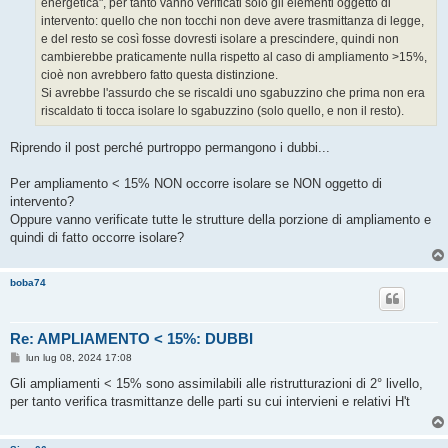
energetica", per tanto vanno verificati solo gli elementi oggetto di
i
o
intervento: quello che non tocchi non deve avere trasmittanza di legge,
e del resto se così fosse dovresti isolare a prescindere, quindi non
cambierebbe praticamente nulla rispetto al caso di ampliamento >15%,
cioè non avrebbero fatto questa distinzione.
Si avrebbe l'assurdo che se riscaldi uno sgabuzzino che prima non era
riscaldato ti tocca isolare lo sgabuzzino (solo quello, e non il resto).
Riprendo il post perché purtroppo permangono i dubbi...
Per ampliamento < 15% NON occorre isolare se NON oggetto di
intervento?
Oppure vanno verificate tutte le strutture della porzione di ampliamento e
quindi di fatto occorre isolare?
boba74
Re: AMPLIAMENTO < 15%: DUBBI
M
lun lug 08, 2024 17:08
e
s
Gli ampliamenti < 15% sono assimilabili alle ristrutturazioni di 2° livello,
s
per tanto verifica trasmittanze delle parti su cui intervieni e relativi H't
a
g
g
i