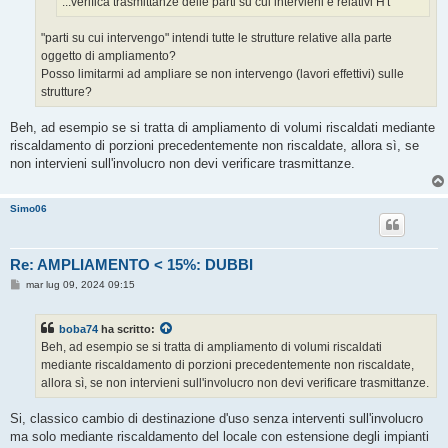
...verifica trasmittanze delle parti su cui intervieni e relativi H't
"parti su cui intervengo" intendi tutte le strutture relative alla parte
oggetto di ampliamento?
Posso limitarmi ad ampliare se non intervengo (lavori effettivi) sulle
strutture?
Beh, ad esempio se si tratta di ampliamento di volumi riscaldati mediante
riscaldamento di porzioni precedentemente non riscaldate, allora sì, se
non intervieni sull'involucro non devi verificare trasmittanze.
Simo06
Re: AMPLIAMENTO < 15%: DUBBI
M
mar lug 09, 2024 09:15
e
s
s
boba74
ha scritto:
a
g
Beh, ad esempio se si tratta di ampliamento di volumi riscaldati
g
mediante riscaldamento di porzioni precedentemente non riscaldate,
i
o
allora sì, se non intervieni sull'involucro non devi verificare trasmittanze.
Si, classico cambio di destinazione d'uso senza interventi sull'involucro
ma solo mediante riscaldamento del locale con estensione degli impianti