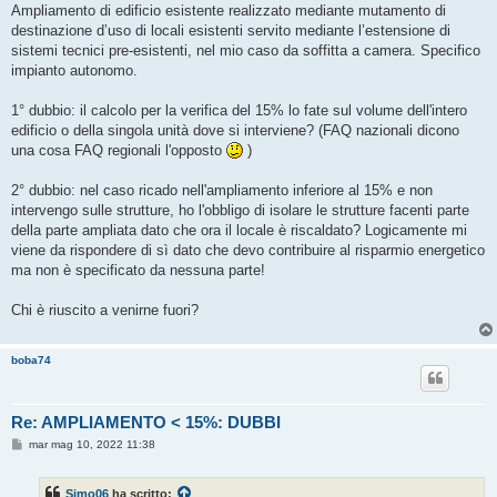
s
Ampliamento di edificio esistente realizzato mediante mutamento di
s
destinazione d’uso di locali esistenti servito mediante l’estensione di
a
g
sistemi tecnici pre-esistenti, nel mio caso da soffitta a camera. Specifico
g
impianto autonomo.
i
o
1° dubbio: il calcolo per la verifica del 15% lo fate sul volume dell'intero
edificio o della singola unità dove si interviene? (FAQ nazionali dicono
una cosa FAQ regionali l'opposto
)
2° dubbio: nel caso ricado nell'ampliamento inferiore al 15% e non
intervengo sulle strutture, ho l'obbligo di isolare le strutture facenti parte
della parte ampliata dato che ora il locale è riscaldato? Logicamente mi
viene da rispondere di sì dato che devo contribuire al risparmio energetico
ma non è specificato da nessuna parte!
Chi è riuscito a venirne fuori?
boba74
Re: AMPLIAMENTO < 15%: DUBBI
M
mar mag 10, 2022 11:38
e
s
s
Simo06
ha scritto:
a