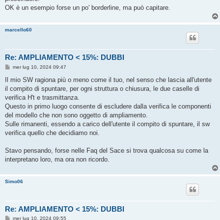
OK è un esempio forse un po' borderline, ma può capitare.
marcello60
Re: AMPLIAMENTO < 15%: DUBBI
M
mer lug 10, 2024 09:47
e
s
Il mio SW ragiona più o meno come il tuo, nel senso che lascia all'utente
s
il compito di spuntare, per ogni struttura o chiusura, le due caselle di
a
g
verifica H't e trasmittanza.
g
Questo in primo luogo consente di escludere dalla verifica le componenti
i
o
del modello che non sono oggetto di ampliamento.
Sulle rimanenti, essendo a carico dell'utente il compito di spuntare, il sw
verifica quello che decidiamo noi.
Stavo pensando, forse nelle Faq del Sace si trova qualcosa su come la
interpretano loro, ma ora non ricordo.
Simo06
Re: AMPLIAMENTO < 15%: DUBBI
M
mer lug 10, 2024 09:55