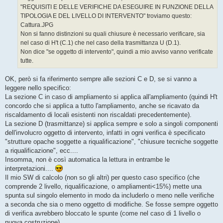
g
"REQUISITI E DELLE VERIFICHE DA ESEGUIRE IN FUNZIONE DELLA
i
o
TIPOLOGIA E DEL LIVELLO DI INTERVENTO" troviamo questo:
Cattura.JPG
Non si fanno distinzioni su quali chiusure è necessario verificare, sia
nel caso di H't (C.1) che nel caso della trasmittanza U (D.1).
Non dice "se oggetto di intervento", quindi a mio avviso vanno verificate
tutte.
OK, però si fa riferimento sempre alle sezioni C e D, se si vanno a
leggere nello specifico:
La sezione C in caso di ampliamento si applica all'ampliamento (quindi H't
concordo che si applica a tutto l'ampliamento, anche se ricavato da
riscaldamento di locali esistenti non riscaldati precedentemente).
La sezione D (trasmittanze) si applica sempre e solo a singoli componenti
dell'involucro oggetto di intervento, infatti in ogni verifica è specificato
"strutture opache soggette a riqualificazione", "chiusure tecniche soggette
a riqualificazione", ecc....
Insomma, non è così automatica la lettura in entrambe le
interpretazioni....
Il mio SW di calcolo (non so gli altri) per questo caso specifico (che
comprende 2 livello, riqualificazione, o ampliamenti<15%) mette una
spunta sul singolo elemento in modo da includerlo o meno nelle verifiche
a seconda che sia o meno oggetto di modifiche. Se fosse sempre oggetto
di verifica avrebbero bloccato le spunte (come nel caso di 1 livello o
nuova costruzione)