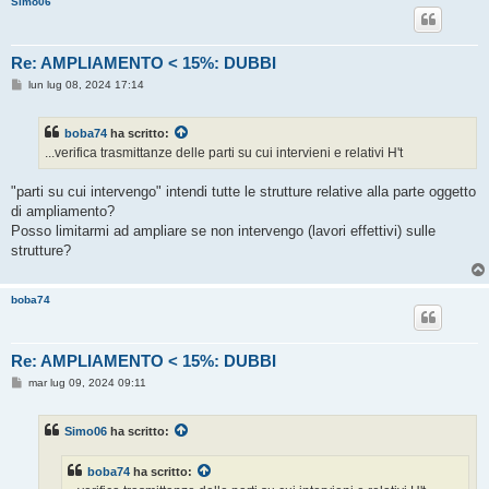
Simo06
o
Re: AMPLIAMENTO < 15%: DUBBI
M
lun lug 08, 2024 17:14
e
s
s
boba74
ha scritto:
a
g
...verifica trasmittanze delle parti su cui intervieni e relativi H't
g
i
o
"parti su cui intervengo" intendi tutte le strutture relative alla parte oggetto
di ampliamento?
Posso limitarmi ad ampliare se non intervengo (lavori effettivi) sulle
strutture?
boba74
Re: AMPLIAMENTO < 15%: DUBBI
M
mar lug 09, 2024 09:11
e
s
s
Simo06
ha scritto:
a
g
g
boba74
ha scritto:
i
o