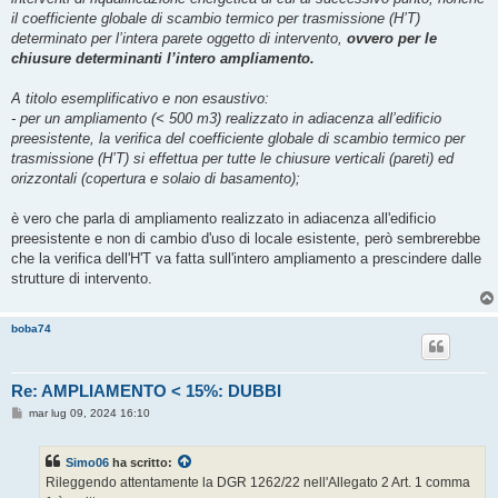
il coefficiente globale di scambio termico per trasmissione (H’T)
determinato per l’intera parete oggetto di intervento,
ovvero per le
chiusure determinanti l’intero ampliamento.
A titolo esemplificativo e non esaustivo:
- per un ampliamento (< 500 m3) realizzato in adiacenza all’edificio
preesistente, la verifica del coefficiente globale di scambio termico per
trasmissione (H’T) si effettua per tutte le chiusure verticali (pareti) ed
orizzontali (copertura e solaio di basamento);
è vero che parla di ampliamento realizzato in adiacenza all'edificio
preesistente e non di cambio d'uso di locale esistente, però sembrerebbe
che la verifica dell'H'T va fatta sull'intero ampliamento a prescindere dalle
strutture di intervento.
boba74
Re: AMPLIAMENTO < 15%: DUBBI
M
mar lug 09, 2024 16:10
e
s
s
Simo06
ha scritto:
a
g
Rileggendo attentamente la DGR 1262/22 nell'Allegato 2 Art. 1 comma
g