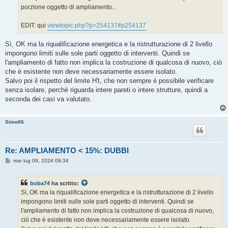
porzione oggetto di ampliamento...
EDIT: qui
viewtopic.php?p=254137#p254137
Sì, OK ma la riqualificazione energetica e la ristrutturazione di 2 livello
impongono limiti sulle sole parti oggetto di interventi. Quindi se
l'ampliamento di fatto non implica la costruzione di qualcosa di nuovo, ciò
che è esistente non deve necessariamente essere isolato.
Salvo poi il rispetto del limite H't, che non sempre è possibile verificare
senza isolare, perchè riguarda intere pareti o intere strutture, quindi a
seconda dei casi va valutato.
Simo06
Re: AMPLIAMENTO < 15%: DUBBI
M
mar lug 09, 2024 09:34
e
s
s
boba74
ha scritto:
a
g
Sì, OK ma la riqualificazione energetica e la ristrutturazione di 2 livello
g
impongono limiti sulle sole parti oggetto di interventi. Quindi se
i
o
l'ampliamento di fatto non implica la costruzione di qualcosa di nuovo,
ciò che è esistente non deve necessariamente essere isolato.