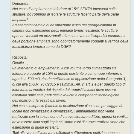
Domanda:
Nel caso di ampliamento inferiore al 15% SENZA interventi sulle
strutture, ho l'obbligo di isolare le strutture facenti parte della parte
ampliata?
Ad esempio: cambio di destinazione d'uso del garage/cantina in
camera con estensione degli impianti termici esistenti: le strutture
opache verticali ed orizzontali, oltre che eventuali superfici trasparenti
della porzione ampliata sono obbligatoriamente soggetti a verifica della
trasmittanza termica come da DGR?
Risposta:
Gentile ...,
un intervento di ampliamento, il cui volume lordo climatizzato sia
inferiore o uguale al 15% di quello esistente o comunque inferiore o
uguale a 500 m3, ricade nell'ambito di applicazione della Categoria 3,
di cui alla D.G.R. 967/2015 e ss.mm.ii., All. 2, art. 1 e per questo tipo di
intervento la verifica del rispetto dei requisiti minimi deve essere
effettuata sulle sole parti dell’involucro e componenti tecnologiche
dell’edificio, interessati dai lavori.
Nel caso sottoposto (cambio di destinazione d'uso con passaggio da
locale non climatizzato a climatizzato) l'ampliamento non viene
realizzato con la costruzione di nuove strutture edilizie, quindi la verifica
deve essere fatta sugli impianti, siano essi di nuova realizzazione che
estensione di quelli esistenti.
Tutti gli eventuali interventi effettuati sull'involucro edilizio, opaco o