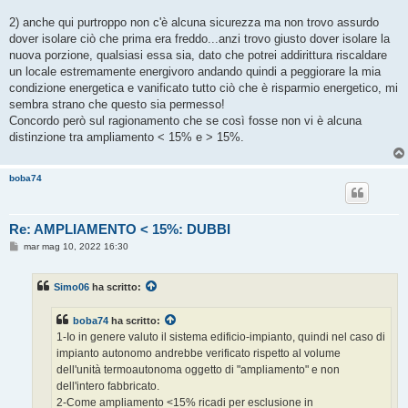
2) anche qui purtroppo non c'è alcuna sicurezza ma non trovo assurdo
dover isolare ciò che prima era freddo...anzi trovo giusto dover isolare la
nuova porzione, qualsiasi essa sia, dato che potrei addirittura riscaldare
un locale estremamente energivoro andando quindi a peggiorare la mia
condizione energetica e vanificato tutto ciò che è risparmio energetico, mi
sembra strano che questo sia permesso!
Concordo però sul ragionamento che se così fosse non vi è alcuna
distinzione tra ampliamento < 15% e > 15%.
boba74
Re: AMPLIAMENTO < 15%: DUBBI
M
mar mag 10, 2022 16:30
e
s
s
Simo06
ha scritto:
a
g
g
boba74
ha scritto:
i
o
1-Io in genere valuto il sistema edificio-impianto, quindi nel caso di
impianto autonomo andrebbe verificato rispetto al volume
dell'unità termoautonoma oggetto di "ampliamento" e non
dell'intero fabbricato.
2-Come ampliamento <15% ricadi per esclusione in