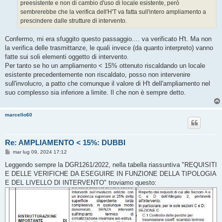
preesistente e non di cambio d'uso di locale esistente, però
sembrerebbe che la verifica dell'H'T va fatta sull'intero ampliamento a
prescindere dalle strutture di intervento.
Confermo, mi era sfuggito questo passaggio.... va verificato H't. Ma non
la verifica delle trasmittanze, le quali invece (da quanto interpreto) vanno
fatte sui soli elementi oggetto di intervento.
Per tanto se ho un ampliamento < 15% ottenuto riscaldando un locale
esistente precedentemente non riscaldato, posso non intervenire
sull'involucro, a patto che comunque il valore di H't dell'ampliamento nel
suo complesso sia inferiore a limite. Il che non è sempre detto.
marcello60
Re: AMPLIAMENTO < 15%: DUBBI
M
mar lug 09, 2024 17:12
e
s
Leggendo sempre la DGR1261/2022, nella tabella riassuntiva "REQUISITI
s
E DELLE VERIFICHE DA ESEGUIRE IN FUNZIONE DELLA TIPOLOGIA
a
g
E DEL LIVELLO DI INTERVENTO" troviamo questo:
g
i
o