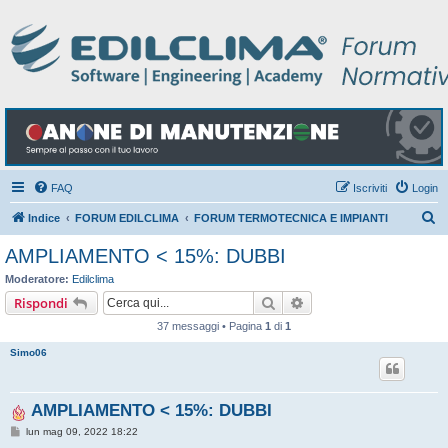
FAQ
Iscriviti
Login
C
Indice
FORUM EDILCLIMA
FORUM TERMOTECNICA E IMPIANTI
e
AMPLIAMENTO < 15%: DUBBI
r
Moderatore:
Edilclima
c
Cerca
Ricerca avanzata
Rispondi
a
37 messaggi • Pagina
1
di
1
Simo06
AMPLIAMENTO < 15%: DUBBI
M
lun mag 09, 2022 18:22
e