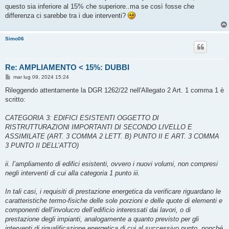
g
questo sia inferiore al 15% che superiore..ma se così fosse che
g
differenza ci sarebbe tra i due interventi?
i
o
Simo06
Re: AMPLIAMENTO < 15%: DUBBI
M
mar lug 09, 2024 15:24
e
s
Rileggendo attentamente la DGR 1262/22 nell'Allegato 2 Art. 1 comma 1 è
s
scritto:
a
g
g
CATEGORIA 3: EDIFICI ESISTENTI OGGETTO DI
i
o
RISTRUTTURAZIONI IMPORTANTI DI SECONDO LIVELLO E
ASSIMILATE (ART. 3 COMMA 2 LETT. B) PUNTO II E ART. 3 COMMA
3 PUNTO II DELL’ATTO)
ii. l’ampliamento di edifici esistenti, ovvero i nuovi volumi, non compresi
negli interventi di cui alla categoria 1 punto iii.
In tali casi, i requisiti di prestazione energetica da verificare riguardano le
caratteristiche termo-fisiche delle sole porzioni e delle quote di elementi e
componenti dell’involucro dell’edificio interessati dai lavori, o di
prestazione degli impianti, analogamente a quanto previsto per gli
interventi di riqualificazione energetica di cui al successivo punto, nonché