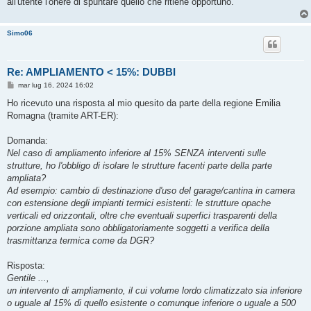
all'utente l'onere di spuntare quello che ritiene opportuno.
Simo06
Re: AMPLIAMENTO < 15%: DUBBI
M
mar lug 16, 2024 16:02
e
s
Ho ricevuto una risposta al mio quesito da parte della regione Emilia
s
Romagna (tramite ART-ER):
a
g
g
Domanda:
i
o
Nel caso di ampliamento inferiore al 15% SENZA interventi sulle
strutture, ho l'obbligo di isolare le strutture facenti parte della parte
ampliata?
Ad esempio: cambio di destinazione d'uso del garage/cantina in camera
con estensione degli impianti termici esistenti: le strutture opache
verticali ed orizzontali, oltre che eventuali superfici trasparenti della
porzione ampliata sono obbligatoriamente soggetti a verifica della
trasmittanza termica come da DGR?
Risposta:
Gentile ...,
un intervento di ampliamento, il cui volume lordo climatizzato sia inferiore
o uguale al 15% di quello esistente o comunque inferiore o uguale a 500