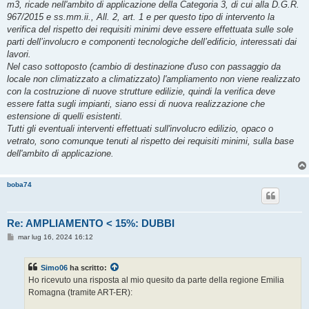
m3, ricade nell'ambito di applicazione della Categoria 3, di cui alla D.G.R.
967/2015 e ss.mm.ii., All. 2, art. 1 e per questo tipo di intervento la
verifica del rispetto dei requisiti minimi deve essere effettuata sulle sole
parti dell’involucro e componenti tecnologiche dell’edificio, interessati dai
lavori.
Nel caso sottoposto (cambio di destinazione d'uso con passaggio da
locale non climatizzato a climatizzato) l'ampliamento non viene realizzato
con la costruzione di nuove strutture edilizie, quindi la verifica deve
essere fatta sugli impianti, siano essi di nuova realizzazione che
estensione di quelli esistenti.
Tutti gli eventuali interventi effettuati sull'involucro edilizio, opaco o
vetrato, sono comunque tenuti al rispetto dei requisiti minimi, sulla base
dell'ambito di applicazione.
boba74
Re: AMPLIAMENTO < 15%: DUBBI
M
mar lug 16, 2024 16:12
e
s
s
Simo06
ha scritto:
a
g
Ho ricevuto una risposta al mio quesito da parte della regione Emilia
g
Romagna (tramite ART-ER):
i
o