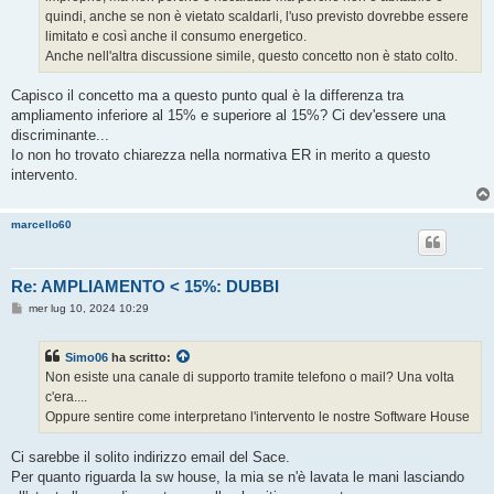
quindi, anche se non è vietato scaldarli, l'uso previsto dovrebbe essere
limitato e così anche il consumo energetico.
Anche nell'altra discussione simile, questo concetto non è stato colto.
Capisco il concetto ma a questo punto qual è la differenza tra
ampliamento inferiore al 15% e superiore al 15%? Ci dev'essere una
discriminante...
Io non ho trovato chiarezza nella normativa ER in merito a questo
intervento.
marcello60
Re: AMPLIAMENTO < 15%: DUBBI
M
mer lug 10, 2024 10:29
e
s
s
Simo06
ha scritto:
a
g
Non esiste una canale di supporto tramite telefono o mail? Una volta
g
c'era....
i
o
Oppure sentire come interpretano l'intervento le nostre Software House
Ci sarebbe il solito indirizzo email del Sace.
Per quanto riguarda la sw house, la mia se n'è lavata le mani lasciando