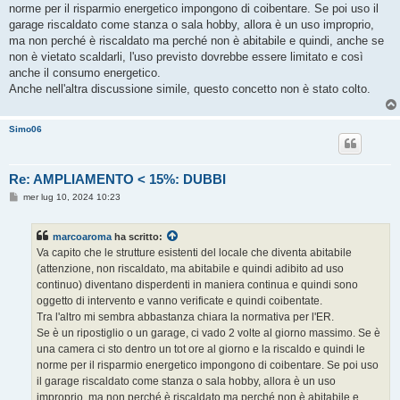
norme per il risparmio energetico impongono di coibentare. Se poi uso il
garage riscaldato come stanza o sala hobby, allora è un uso improprio,
ma non perché è riscaldato ma perché non è abitabile e quindi, anche se
non è vietato scaldarli, l'uso previsto dovrebbe essere limitato e così
anche il consumo energetico.
Anche nell'altra discussione simile, questo concetto non è stato colto.
Simo06
Re: AMPLIAMENTO < 15%: DUBBI
M
mer lug 10, 2024 10:23
e
s
s
marcoaroma
ha scritto:
a
g
Va capito che le strutture esistenti del locale che diventa abitabile
g
(attenzione, non riscaldato, ma abitabile e quindi adibito ad uso
i
o
continuo) diventano disperdenti in maniera continua e quindi sono
oggetto di intervento e vanno verificate e quindi coibentate.
Tra l'altro mi sembra abbastanza chiara la normativa per l'ER.
Se è un ripostiglio o un garage, ci vado 2 volte al giorno massimo. Se è
una camera ci sto dentro un tot ore al giorno e la riscaldo e quindi le
norme per il risparmio energetico impongono di coibentare. Se poi uso
il garage riscaldato come stanza o sala hobby, allora è un uso
improprio, ma non perché è riscaldato ma perché non è abitabile e