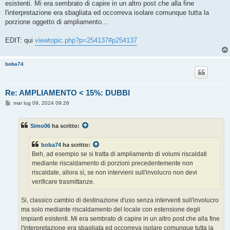
esistenti. Mi era sembrato di capire in un altro post che alla fine
l'interpretazione era sbagliata ed occorreva isolare comunque tutta la
porzione oggetto di ampliamento...
EDIT: qui
viewtopic.php?p=254137#p254137
boba74
Re: AMPLIAMENTO < 15%: DUBBI
M
mar lug 09, 2024 09:26
e
s
s
Simo06
ha scritto:
a
g
g
boba74
ha scritto:
i
o
Beh, ad esempio se si tratta di ampliamento di volumi riscaldati
mediante riscaldamento di porzioni precedentemente non
riscaldate, allora sì, se non intervieni sull'involucro non devi
verificare trasmittanze.
Si, classico cambio di destinazione d'uso senza interventi sull'involucro
ma solo mediante riscaldamento del locale con estensione degli
impianti esistenti. Mi era sembrato di capire in un altro post che alla fine
l'interpretazione era sbagliata ed occorreva isolare comunque tutta la