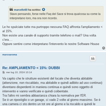
e
s
s
marcello60
ha scritto:
a
g
Stavo pensando, forse nelle Faq del Sace si trova qualcosa su come la
g
interpretano loro, ma ora non ricordo.
i
o
Le ho spulciate tutte ma purtroppo nessuna FAQ affronta l'ampliamento <
al 15%.
Non esiste una canale di supporto tramite telefono o mail? Una volta
c'era....
Oppure sentire come interpretano l'intervento le nostre Software House
marcoaroma
Re: AMPLIAMENTO < 15%: DUBBI
M
mer lug 10, 2024 10:14
e
s
Va capito che le strutture esistenti del locale che diventa abitabile
s
(attenzione, non riscaldato, ma abitabile e quindi adibito ad uso continuo)
a
g
diventano disperdenti in maniera continua e quindi sono oggetto di
g
intervento e vanno verificate e quindi coibentate.
i
o
Tra l'altro mi sembra abbastanza chiara la normativa per l'ER.
Se è un ripostiglio o un garage, ci vado 2 volte al giorno massimo. Se è
una camera ci sto dentro un tot ore al giorno e la riscaldo e quindi le