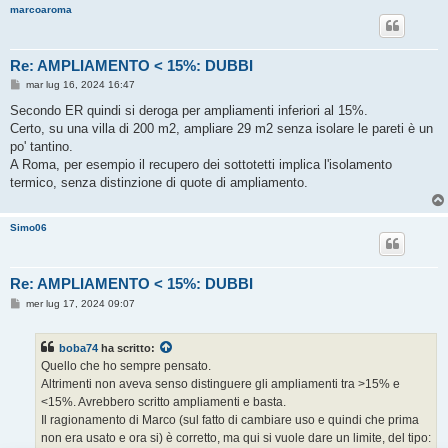
marcoaroma
Re: AMPLIAMENTO < 15%: DUBBI
M
mar lug 16, 2024 16:47
e
s
Secondo ER quindi si deroga per ampliamenti inferiori al 15%.
s
Certo, su una villa di 200 m2, ampliare 29 m2 senza isolare le pareti è un
a
g
po' tantino.
g
A Roma, per esempio il recupero dei sottotetti implica l'isolamento
i
o
termico, senza distinzione di quote di ampliamento.
Simo06
Re: AMPLIAMENTO < 15%: DUBBI
M
mer lug 17, 2024 09:07
e
s
s
boba74
ha scritto:
a
g
Quello che ho sempre pensato.
g
Altrimenti non aveva senso distinguere gli ampliamenti tra >15% e
i
o
<15%. Avrebbero scritto ampliamenti e basta.
Il ragionamento di Marco (sul fatto di cambiare uso e quindi che prima
non era usato e ora si) è corretto, ma qui si vuole dare un limite, del tipo: