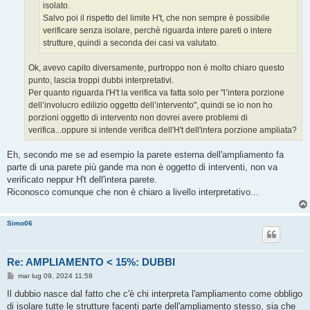
isolato.
Salvo poi il rispetto del limite H't, che non sempre è possibile
verificare senza isolare, perchè riguarda intere pareti o intere
strutture, quindi a seconda dei casi va valutato.
Ok, avevo capito diversamente, purtroppo non è molto chiaro questo
punto, lascia troppi dubbi interpretativi.
Per quanto riguarda l'H't la verifica va fatta solo per "l’intera porzione
dell’involucro edilizio oggetto dell’intervento", quindi se io non ho
porzioni oggetto di intervento non dovrei avere problemi di
verifica...oppure si intende verifica dell'H't dell'intera porzione ampliata?
Eh, secondo me se ad esempio la parete esterna dell'ampliamento fa
parte di una parete più gande ma non è oggetto di interventi, non va
verificato neppur H't dell'intera parete.
Riconosco comunque che non è chiaro a livello interpretativo...
Simo06
Re: AMPLIAMENTO < 15%: DUBBI
M
mar lug 09, 2024 11:58
e
s
Il dubbio nasce dal fatto che c'è chi interpreta l'ampliamento come obbligo
s
di isolare tutte le strutture facenti parte dell'ampliamento stesso, sia che
a