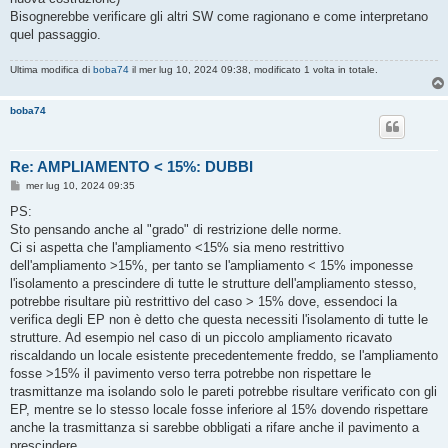
Bisognerebbe verificare gli altri SW come ragionano e come interpretano
quel passaggio.
Ultima modifica di
boba74
il mer lug 10, 2024 09:38, modificato 1 volta in totale.
boba74
Re: AMPLIAMENTO < 15%: DUBBI
M
mer lug 10, 2024 09:35
e
s
PS:
s
Sto pensando anche al "grado" di restrizione delle norme.
a
g
Ci si aspetta che l'ampliamento <15% sia meno restrittivo
g
dell'ampliamento >15%, per tanto se l'ampliamento < 15% imponesse
i
o
l'isolamento a prescindere di tutte le strutture dell'ampliamento stesso,
potrebbe risultare più restrittivo del caso > 15% dove, essendoci la
verifica degli EP non è detto che questa necessiti l'isolamento di tutte le
strutture. Ad esempio nel caso di un piccolo ampliamento ricavato
riscaldando un locale esistente precedentemente freddo, se l'ampliamento
fosse >15% il pavimento verso terra potrebbe non rispettare le
trasmittanze ma isolando solo le pareti potrebbe risultare verificato con gli
EP, mentre se lo stesso locale fosse inferiore al 15% dovendo rispettare
anche la trasmittanza si sarebbe obbligati a rifare anche il pavimento a
prescindere.