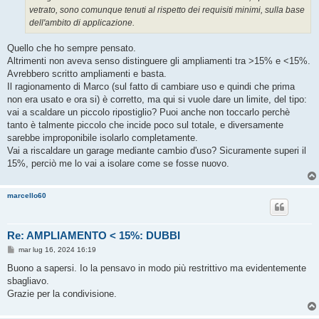
vetrato, sono comunque tenuti al rispetto dei requisiti minimi, sulla base
dell'ambito di applicazione.
Quello che ho sempre pensato.
Altrimenti non aveva senso distinguere gli ampliamenti tra >15% e <15%.
Avrebbero scritto ampliamenti e basta.
Il ragionamento di Marco (sul fatto di cambiare uso e quindi che prima
non era usato e ora si) è corretto, ma qui si vuole dare un limite, del tipo:
vai a scaldare un piccolo ripostiglio? Puoi anche non toccarlo perchè
tanto è talmente piccolo che incide poco sul totale, e diversamente
sarebbe improponibile isolarlo completamente.
Vai a riscaldare un garage mediante cambio d'uso? Sicuramente superi il
15%, perciò me lo vai a isolare come se fosse nuovo.
marcello60
Re: AMPLIAMENTO < 15%: DUBBI
M
mar lug 16, 2024 16:19
e
s
Buono a sapersi. Io la pensavo in modo più restrittivo ma evidentemente
s
sbagliavo.
a
g
Grazie per la condivisione.
g
i
o