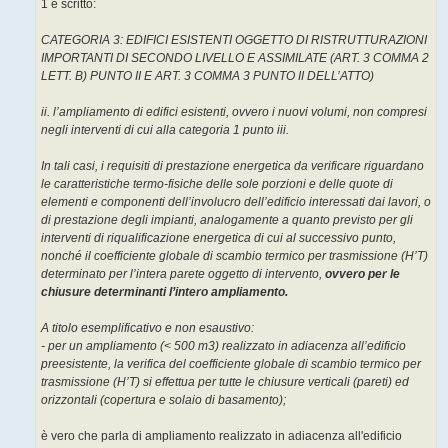
1 è scritto:
i
o
CATEGORIA 3: EDIFICI ESISTENTI OGGETTO DI RISTRUTTURAZIONI
IMPORTANTI DI SECONDO LIVELLO E ASSIMILATE (ART. 3 COMMA 2
LETT. B) PUNTO II E ART. 3 COMMA 3 PUNTO II DELL’ATTO)
ii. l’ampliamento di edifici esistenti, ovvero i nuovi volumi, non compresi
negli interventi di cui alla categoria 1 punto iii.
In tali casi, i requisiti di prestazione energetica da verificare riguardano
le caratteristiche termo-fisiche delle sole porzioni e delle quote di
elementi e componenti dell’involucro dell’edificio interessati dai lavori, o
di prestazione degli impianti, analogamente a quanto previsto per gli
interventi di riqualificazione energetica di cui al successivo punto,
nonché il coefficiente globale di scambio termico per trasmissione (H’T)
determinato per l’intera parete oggetto di intervento,
ovvero per le
chiusure determinanti l’intero ampliamento.
A titolo esemplificativo e non esaustivo:
- per un ampliamento (< 500 m3) realizzato in adiacenza all’edificio
preesistente, la verifica del coefficiente globale di scambio termico per
trasmissione (H’T) si effettua per tutte le chiusure verticali (pareti) ed
orizzontali (copertura e solaio di basamento);
è vero che parla di ampliamento realizzato in adiacenza all'edificio