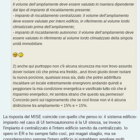
Il volume dell’ampliamente deve essere valutato in maniera dipendente
dal tipo di impianto di riscaldamento presente:
- impianto di riscaldamento centralizzato: il volume dell’ampliamento
deve essere valutato per intero edificio, in riferimento al volume lordo
climatizzato prima dell’ampliamento;
- impianto di riscaldamento autonomo: il volume dell’ampliamento deve
essere valutato in riferimento al volume lordo climatizzato della singola
unità immobiliare.
2) anche qui purtroppo non c'è alcuna sicurezza ma non trovo assurdo
dover isolare ciò che prima era freddo...anzi trovo giusto dover isolare
la nuova porzione, qualsiasi essa sia, dato che potrei addirittura
riscaldare un locale estremamente energivoro andando quindi a
peggiorare la mia condizione energetica e vanificato tutto ciò che è
risparmio energetico, mi sembra strano che questo sia permesso!
Concordo però sul ragionamento che se così fosse non vi è alcuna
distinzione tra ampliamento < 15% e > 15%.
La risposta del MISE coincide con quello che penso io: il sistema edificio-
impianto nel caso di UI termoautonomo è la UI stessa, se invece
l'impianto è centralizzato è l'intero edificio servito da centralizzato. Io
opero in ER e ho sempre fatto così, poi magari sbaglio, ma se
considerassimo sempre l'intero edificio si potrebbero ampliare molti