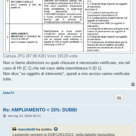
Cattura.JPG (87.98 KiB) Visto 19129 volte
Non si fanno distinzioni su quali chiusure è necessario verificare, sia nel
caso di H't (C.1) che nel caso della trasmittanza U (D.1).
Non dice "se oggetto di intervento", quindi a mio avviso vanno verificate
tutte.
boba74
Re: AMPLIAMENTO < 15%: DUBBI
M
mer lug 10, 2024 09:21
e
s
s
marcello60
ha scritto:
a
g
Leggendo sempre la DGR1261/2022, nella tabella riassuntiva