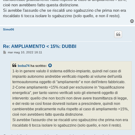
cioè non avrebbero fatto questa distinzione.
Si avrebbe l'assurdo che se riscaldi uno sgabuzzino che prima non era
riscaldato ti tocca isolare lo sgabuzzino (solo quello, e non il resto).
Simo06
Re: AMPLIAMENTO < 15%: DUBBI
M
mar mag 10, 2022 16:11
e
s
s
boba74
ha scritto:
a
g
1-Io in genere valuto il sistema edificio-impianto, quindi nel caso di
g
impianto autonomo andrebbe verificato rispetto al volume dell'unità
i
o
termoautonoma oggetto di "ampliamento" e non dell'intero fabbricato.
2-Come ampliamento <15% ricadi per esclusione in "riqualificazione
energetica", per tanto vanno verificati solo gli elementi oggetto di
intervento: quello che non tocchi non deve avere trasmittanza di legge,
e del resto se così fosse dovresti isolare a prescindere, quindi non
cambierebbe praticamente nulla rispetto al caso di ampliamento >15%,
cioè non avrebbero fatto questa distinzione.
Si avrebbe l'assurdo che se riscaldi uno sgabuzzino che prima non era
riscaldato ti tocca isolare lo sgabuzzino (solo quello, e non il resto).