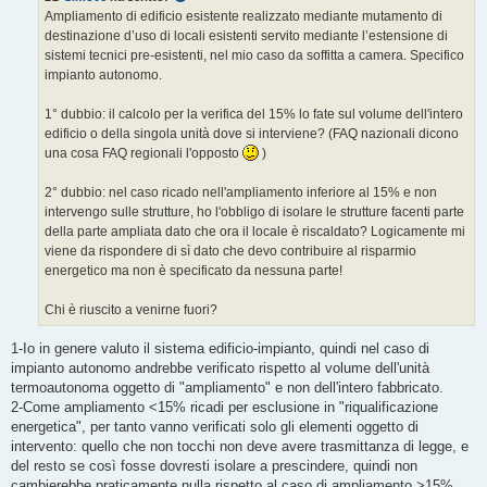
g
Ampliamento di edificio esistente realizzato mediante mutamento di
g
destinazione d’uso di locali esistenti servito mediante l’estensione di
i
o
sistemi tecnici pre-esistenti, nel mio caso da soffitta a camera. Specifico
impianto autonomo.
1° dubbio: il calcolo per la verifica del 15% lo fate sul volume dell'intero
edificio o della singola unità dove si interviene? (FAQ nazionali dicono
una cosa FAQ regionali l'opposto
)
2° dubbio: nel caso ricado nell'ampliamento inferiore al 15% e non
intervengo sulle strutture, ho l'obbligo di isolare le strutture facenti parte
della parte ampliata dato che ora il locale è riscaldato? Logicamente mi
viene da rispondere di sì dato che devo contribuire al risparmio
energetico ma non è specificato da nessuna parte!
Chi è riuscito a venirne fuori?
1-Io in genere valuto il sistema edificio-impianto, quindi nel caso di
impianto autonomo andrebbe verificato rispetto al volume dell'unità
termoautonoma oggetto di "ampliamento" e non dell'intero fabbricato.
2-Come ampliamento <15% ricadi per esclusione in "riqualificazione
energetica", per tanto vanno verificati solo gli elementi oggetto di
intervento: quello che non tocchi non deve avere trasmittanza di legge, e
del resto se così fosse dovresti isolare a prescindere, quindi non
cambierebbe praticamente nulla rispetto al caso di ampliamento >15%,