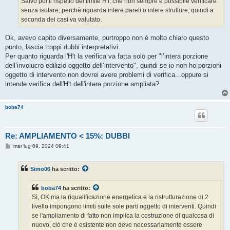
Salvo poi il rispetto del limite H't, che non sempre è possibile verificare
senza isolare, perchè riguarda intere pareti o intere strutture, quindi a
seconda dei casi va valutato.
Ok, avevo capito diversamente, purtroppo non è molto chiaro questo
punto, lascia troppi dubbi interpretativi.
Per quanto riguarda l'H't la verifica va fatta solo per "l’intera porzione
dell’involucro edilizio oggetto dell’intervento", quindi se io non ho porzioni
oggetto di intervento non dovrei avere problemi di verifica...oppure si
intende verifica dell'H't dell'intera porzione ampliata?
boba74
Re: AMPLIAMENTO < 15%: DUBBI
M
mar lug 09, 2024 09:41
e
s
s
Simo06
ha scritto:
a
g
g
boba74
ha scritto:
i
o
Sì, OK ma la riqualificazione energetica e la ristrutturazione di 2
livello impongono limiti sulle sole parti oggetto di interventi. Quindi
se l'ampliamento di fatto non implica la costruzione di qualcosa di
nuovo, ciò che è esistente non deve necessariamente essere