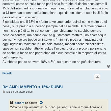
sottotetti come se nulla fosse per il solo fatto che si debba considerare il
15% dell'intero edificio, quando magari a usufruire dell'ampliamento è solo
la UI termoautonoma dell'ultimo piano.. quindi considerare solo la UI è più
cautelativo a mio avviso.
2-considera che il 15% è riferito al volume lordo, quindi non è molto se ci
pensi, si fa presto a superarlo (sempre nel caso della UI termoautoma) e
non incide più di tanto sui consumi, poi chiaramente sarebbe sempre
bene coibentare, ma hanno dovuto giustamente mettere uno spartiacque
per non vincolare troppo gli interventi "minimi": prova a immaginare di
aggiungere un radiatore in una sola stanza, magari anche piccolissima:
spesso non sarebbe fattibile isolare l'involucro di una piccola porzione, e
se anche lo fosse non porterebbe ad alcun beneficio in rapporto all'entità
dell'intervento.
Avrebbero potuto scrivere 10% o 5%, su questo se ne può discutere...
Simo06
Re: AMPLIAMENTO < 15%: DUBBI
M
lun lug 08, 2024 15:28
e
s
s
boba74
ha scritto:
a
g
2-Come ampliamento <15% ricadi per esclusione in "riqualificazione
g