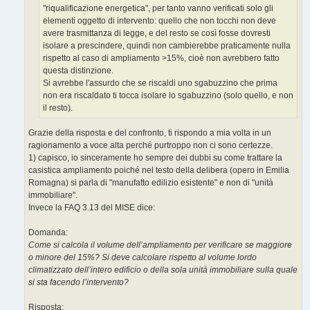
"riqualificazione energetica", per tanto vanno verificati solo gli
elementi oggetto di intervento: quello che non tocchi non deve
avere trasmittanza di legge, e del resto se così fosse dovresti
isolare a prescindere, quindi non cambierebbe praticamente nulla
rispetto al caso di ampliamento >15%, cioè non avrebbero fatto
questa distinzione.
Si avrebbe l'assurdo che se riscaldi uno sgabuzzino che prima
non era riscaldato ti tocca isolare lo sgabuzzino (solo quello, e non
il resto).
Grazie della risposta e del confronto, ti rispondo a mia volta in un
ragionamento a voce alta perché purtroppo non ci sono certezze.
1) capisco, io sinceramente ho sempre dei dubbi su come trattare la
casistica ampliamento poiché nel testo della delibera (opero in Emilia
Romagna) si parla di "manufatto edilizio esistente" e non di "unità
immobiliare".
Invece la FAQ 3.13 del MISE dice:
Domanda:
Come si calcola il volume dell’ampliamento per verificare se maggiore
o minore del 15%? Si deve calcolare rispetto al volume lordo
climatizzato dell’intero edificio o della sola unità immobiliare sulla quale
si sta facendo l’intervento?
Risposta: