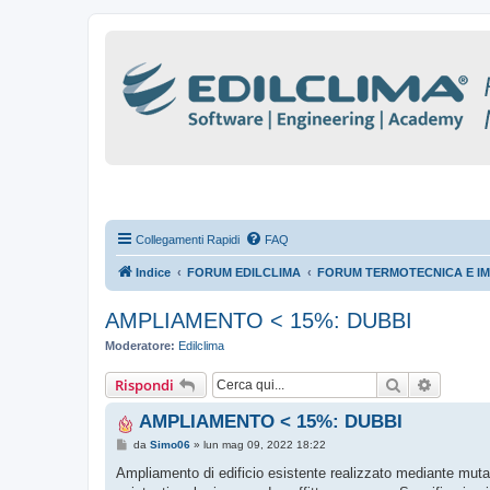
Collegamenti Rapidi
FAQ
Indice
FORUM EDILCLIMA
FORUM TERMOTECNICA E IM
AMPLIAMENTO < 15%: DUBBI
Moderatore:
Edilclima
Cerca
Ricerca
Rispondi
AMPLIAMENTO < 15%: DUBBI
M
da
Simo06
»
lun mag 09, 2022 18:22
e
s
Ampliamento di edificio esistente realizzato mediante mutame
s