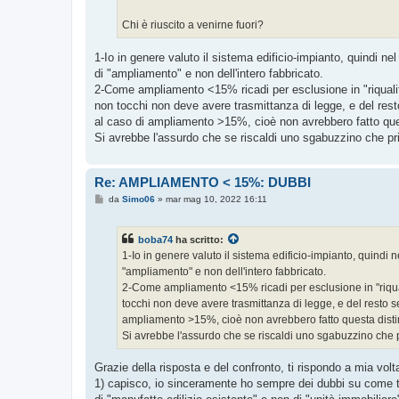
Chi è riuscito a venirne fuori?
1-Io in genere valuto il sistema edificio-impianto, quindi 
di "ampliamento" e non dell'intero fabbricato.
2-Come ampliamento <15% ricadi per esclusione in "riqualific
non tocchi non deve avere trasmittanza di legge, e del rest
al caso di ampliamento >15%, cioè non avrebbero fatto que
Si avrebbe l'assurdo che se riscaldi uno sgabuzzino che prim
Re: AMPLIAMENTO < 15%: DUBBI
M
da
Simo06
»
mar mag 10, 2022 16:11
e
s
s
boba74
ha scritto:
a
g
1-Io in genere valuto il sistema edificio-impianto, quindi
g
"ampliamento" e non dell'intero fabbricato.
i
o
2-Come ampliamento <15% ricadi per esclusione in "riquali
tocchi non deve avere trasmittanza di legge, e del resto s
ampliamento >15%, cioè non avrebbero fatto questa disti
Si avrebbe l'assurdo che se riscaldi uno sgabuzzino che pr
Grazie della risposta e del confronto, ti rispondo a mia vo
1) capisco, io sinceramente ho sempre dei dubbi su come tr