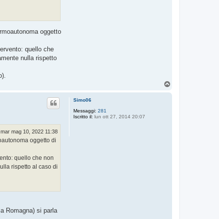
 termoautonoma oggetto
tervento: quello che
amente nulla rispetto
o).
T
o
p
Simo06
Messaggi:
281
Iscritto il:
lun ott 27, 2014 20:07
mar mag 10, 2022 11:38
rmoautonoma oggetto di
vento: quello che non
lla rispetto al caso di
lia Romagna) si parla