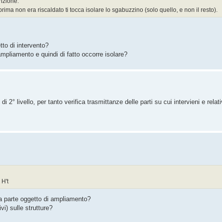
nzione.
ima non era riscaldato ti tocca isolare lo sgabuzzino (solo quello, e non il resto).
o di intervento?
ampliamento e quindi di fatto occorre isolare?
 2° livello, per tanto verifica trasmittanze delle parti su cui intervieni e relati
 H't
alla parte oggetto di ampliamento?
vi) sulle strutture?