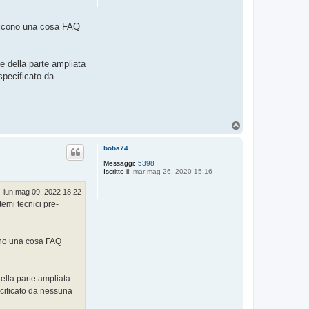
i dicono una cosa FAQ
te della parte ampliata
specificato da
T
o
p
boba74
Messaggi:
5398
Iscritto il:
mar mag 26, 2020 15:16
lun mag 09, 2022 18:22
temi tecnici pre-
icono una cosa FAQ
della parte ampliata
ecificato da nessuna