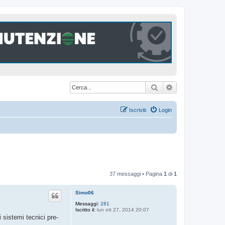
Cerca
Ricerca avanzat
Iscriviti
Login
37 messaggi • Pagina
1
di
1
Simo06
Messaggi:
281
Iscritto il:
lun ott 27, 2014 20:07
 sistemi tecnici pre-