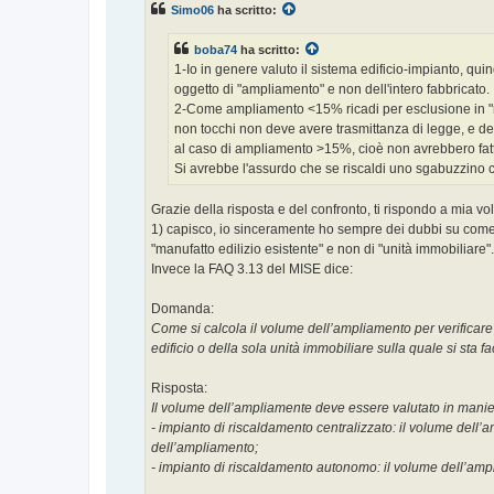
Simo06
ha scritto:
a
g
g
boba74
ha scritto:
i
o
1-Io in genere valuto il sistema edificio-impianto, q
oggetto di "ampliamento" e non dell'intero fabbricato.
2-Come ampliamento <15% ricadi per esclusione in "riqu
non tocchi non deve avere trasmittanza di legge, e de
al caso di ampliamento >15%, cioè non avrebbero fatt
Si avrebbe l'assurdo che se riscaldi uno sgabuzzino ch
Grazie della risposta e del confronto, ti rispondo a mia v
1) capisco, io sinceramente ho sempre dei dubbi su come t
"manufatto edilizio esistente" e non di "unità immobiliare".
Invece la FAQ 3.13 del MISE dice:
Domanda:
Come si calcola il volume dell’ampliamento per verificare
edificio o della sola unità immobiliare sulla quale si sta f
Risposta:
Il volume dell’ampliamente deve essere valutato in manie
- impianto di riscaldamento centralizzato: il volume dell’
dell’ampliamento;
- impianto di riscaldamento autonomo: il volume dell’ampl