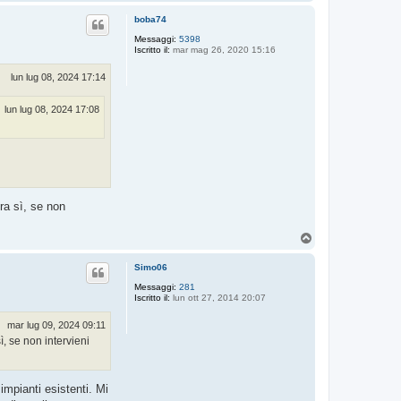
o
p
boba74
Messaggi:
5398
Iscritto il:
mar mag 26, 2020 15:16
lun lug 08, 2024 17:14
lun lug 08, 2024 17:08
ra sì, se non
T
o
p
Simo06
Messaggi:
281
Iscritto il:
lun ott 27, 2014 20:07
mar lug 09, 2024 09:11
, se non intervieni
impianti esistenti. Mi