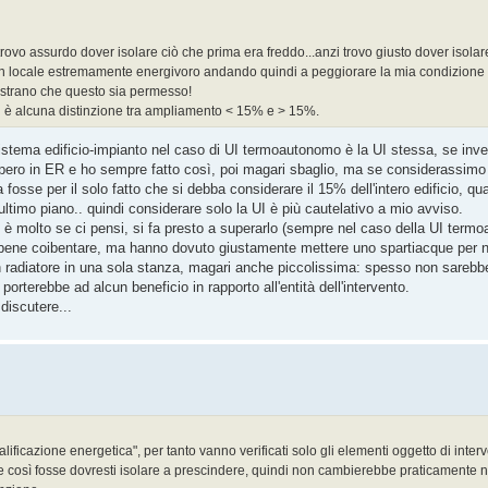
ovo assurdo dover isolare ciò che prima era freddo...anzi trovo giusto dover isolar
re un locale estremamente energivoro andando quindi a peggiorare la mia condizione
a strano che questo sia permesso!
 è alcuna distinzione tra ampliamento < 15% e > 15%.
istema edificio-impianto nel caso di UI termoautonomo è la UI stessa, se inve
Io opero in ER e ho sempre fatto così, poi magari sbaglio, ma se considerassimo
a fosse per il solo fatto che si debba considerare il 15% dell'intero edificio, q
ltimo piano.. quindi considerare solo la UI è più cautelativo a mio avviso.
on è molto se ci pensi, si fa presto a superarlo (sempre nel caso della UI term
 bene coibentare, ma hanno dovuto giustamente mettere uno spartiacque per n
n radiatore in una sola stanza, magari anche piccolissima: spesso non sarebbe 
porterebbe ad alcun beneficio in rapporto all'entità dell'intervento.
iscutere...
ficazione energetica", per tanto vanno verificati solo gli elementi oggetto di inter
e così fosse dovresti isolare a prescindere, quindi non cambierebbe praticamente nu