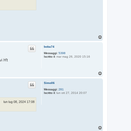
T
o
p
boba74
Messaggi:
5398
Iscritto il:
mar mag 26, 2020 15:16
vi H't
T
o
p
Simo06
Messaggi:
281
Iscritto il:
lun ott 27, 2014 20:07
lun lug 08, 2024 17:08
T