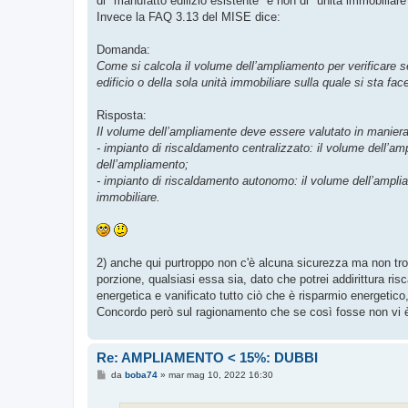
di "manufatto edilizio esistente" e non di "unità immobiliare
Invece la FAQ 3.13 del MISE dice:
Domanda:
Come si calcola il volume dell’ampliamento per verificare s
edificio o della sola unità immobiliare sulla quale si sta fac
Risposta:
Il volume dell’ampliamente deve essere valutato in maniera
- impianto di riscaldamento centralizzato: il volume dell’am
dell’ampliamento;
- impianto di riscaldamento autonomo: il volume dell’amplia
immobiliare.
2) anche qui purtroppo non c'è alcuna sicurezza ma non trov
porzione, qualsiasi essa sia, dato che potrei addirittura r
energetica e vanificato tutto ciò che è risparmio energeti
Concordo però sul ragionamento che se così fosse non vi 
Re: AMPLIAMENTO < 15%: DUBBI
M
da
boba74
»
mar mag 10, 2022 16:30
e
s
s