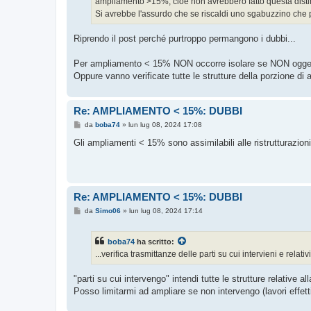
ampliamento >15%, cioè non avrebbero fatto questa disti
Si avrebbe l'assurdo che se riscaldi uno sgabuzzino che pr
Riprendo il post perché purtroppo permangono i dubbi...
Per ampliamento < 15% NON occorre isolare se NON oggett
Oppure vanno verificate tutte le strutture della porzione di 
Re: AMPLIAMENTO < 15%: DUBBI
M
da
boba74
»
lun lug 08, 2024 17:08
e
s
Gli ampliamenti < 15% sono assimilabili alle ristrutturazioni di
s
a
g
g
i
o
Re: AMPLIAMENTO < 15%: DUBBI
M
da
Simo06
»
lun lug 08, 2024 17:14
e
s
s
boba74
ha scritto:
a
g
...verifica trasmittanze delle parti su cui intervieni e relativi
g
i
o
"parti su cui intervengo" intendi tutte le strutture relative 
Posso limitarmi ad ampliare se non intervengo (lavori effetti