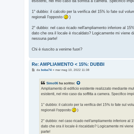
esistenti, nel mio caso da soffitta a camera. Specifico im
a
g
g
1° dubbio: il calcolo per la verifica del 15% lo fate sul vol
i
o
regionali l'opposto
)
2° dubbio: nel caso ricado nell'ampliamento inferiore al 15% e
dato che ora il locale è riscaldato? Logicamente mi viene d
nessuna parte!
Chi è riuscito a venirne fuori?
Re: AMPLIAMENTO < 15%: DUBBI
M
da
boba74
»
mar mag 10, 2022 11:38
e
s
s
Simo06
ha scritto:
a
g
Ampliamento di edificio esistente realizzato mediante muta
g
esistenti, nel mio caso da soffitta a camera. Specifico im
i
o
1° dubbio: il calcolo per la verifica del 15% lo fate sul v
regionali l'opposto
)
2° dubbio: nel caso ricado nell'ampliamento inferiore al 15
dato che ora il locale è riscaldato? Logicamente mi viene
parte!