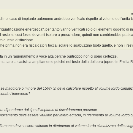
m
uindi nel caso di impianto autonomo andrebbe verificato rispetto al volume dell'unit
alificazione energetica", per tanto vanno verificati solo gli elementi oggetto di i
l resto se così fosse dovresti isolare a prescindere, quindi non cambierebbe pratic
o questa distinzione.
e prima non era riscaldato ti tocca isolare lo sgabuzzino (solo quello, e non il rest
olta in un ragionamento a voce alta perché purtroppo non ci sono certezze.
rattare la casistica ampliamento poiché nel testo della delibera (opero in Emilia 
 se maggiore o minore del 15%? Si deve calcolare rispetto al volume lordo climatizz
acendo l’intervento?
ra dipendente dal tipo di impianto di riscaldamento presente:
ampliamento deve essere valutato per intero edificio, in riferimento al volume lordo 
iamento deve essere valutato in riferimento al volume lordo climatizzato della sing