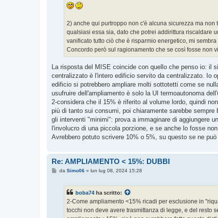
2) anche qui purtroppo non c'è alcuna sicurezza ma non tr
qualsiasi essa sia, dato che potrei addirittura riscalda
vanificato tutto ciò che è risparmio energetico, mi sembr
Concordo però sul ragionamento che se così fosse non vi
La risposta del MISE coincide con quello che penso io: il s
centralizzato è l'intero edificio servito da centralizzato. 
edificio si potrebbero ampliare molti sottotetti come se null
usufruire dell'ampliamento è solo la UI termoautonoma dell'u
2-considera che il 15% è riferito al volume lordo, quindi n
più di tanto sui consumi, poi chiaramente sarebbe sempre
gli interventi "minimi": prova a immaginare di aggiungere u
l'involucro di una piccola porzione, e se anche lo fosse non 
Avrebbero potuto scrivere 10% o 5%, su questo se ne può d
Re: AMPLIAMENTO < 15%: DUBBI
M
da
Simo06
»
lun lug 08, 2024 15:28
e
s
s
boba74
ha scritto:
a
g
2-Come ampliamento <15% ricadi per esclusione in "riquali
g
tocchi non deve avere trasmittanza di legge, e del resto s
i
o