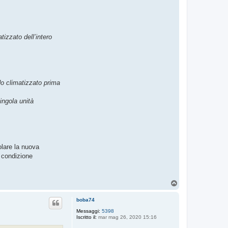
izzato dell’intero
do climatizzato prima
ingola unità
olare la nuova
a condizione
T
o
p
boba74
Messaggi:
5398
Iscritto il:
mar mag 26, 2020 15:16