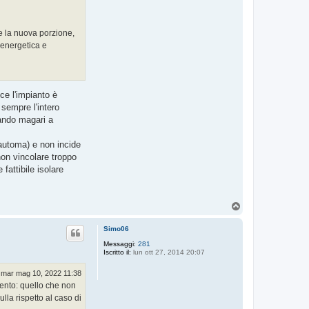
e la nuova porzione,
 energetica e
ce l'impianto è
 sempre l'intero
uando magari a
oautoma) e non incide
on vincolare troppo
fattibile isolare
T
o
p
Simo06
Messaggi:
281
Iscritto il:
lun ott 27, 2014 20:07
mar mag 10, 2022 11:38
vento: quello che non
lla rispetto al caso di