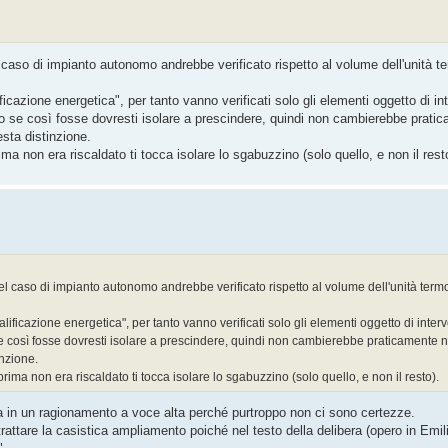
nel caso di impianto autonomo andrebbe verificato rispetto al volume dell'unità
azione energetica", per tanto vanno verificati solo gli elementi oggetto di in
o se così fosse dovresti isolare a prescindere, quindi non cambierebbe pratic
sta distinzione.
a non era riscaldato ti tocca isolare lo sgabuzzino (solo quello, e non il rest
 nel caso di impianto autonomo andrebbe verificato rispetto al volume dell'unità te
ficazione energetica", per tanto vanno verificati solo gli elementi oggetto di inter
e così fosse dovresti isolare a prescindere, quindi non cambierebbe praticamente nu
nzione.
ima non era riscaldato ti tocca isolare lo sgabuzzino (solo quello, e non il resto).
lta in un ragionamento a voce alta perché purtroppo non ci sono certezze.
attare la casistica ampliamento poiché nel testo della delibera (opero in Emi