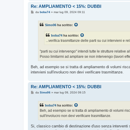
Re: AMPLIAMENTO < 15%: DUBBI
M
da
boba74
»
mar lug 09, 2024 09:11
e
s
s
Simo06
ha scritto:
a
g
g
boba74
ha scritto:
i
o
...verifica trasmittanze delle parti su cui intervieni e rela
"parti su cui intervengo" intendi tutte le strutture relative
Posso limitarmi ad ampliare se non intervengo (lavori effett
Beh, ad esempio se si tratta di ampliamento di volumi risca
intervieni sull'involucro non devi verificare trasmittanze.
Re: AMPLIAMENTO < 15%: DUBBI
M
da
Simo06
»
mar lug 09, 2024 09:15
e
s
s
boba74
ha scritto:
a
g
Beh, ad esempio se si tratta di ampliamento di volumi ris
g
sull'involucro non devi verificare trasmittanze.
i
o
Si, classico cambio di destinazione d'uso senza interventi 