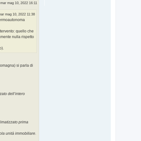
mar mag 10, 2022 16:11
ar mag 10, 2022 11:38
à termoautonoma
ntervento: quello che
amente nulla rispetto
o).
Romagna) si parla di
ato dell’intero
climatizzato prima
ola unità immobiliare.