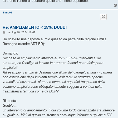
all'utente l'onere di spuntare quello che ritiene opportuno.
Simo06
Re: AMPLIAMENTO < 15%: DUBBI
M
mar lug 16, 2024 16:02
e
s
Ho ricevuto una risposta al mio quesito da parte della regione Emilia
s
Romagna (tramite ART-ER):
a
g
g
Domanda:
i
o
Nel caso di ampliamento inferiore al 15% SENZA interventi sulle
strutture, ho l'obbligo di isolare le strutture facenti parte della parte
ampliata?
Ad esempio: cambio di destinazione d'uso del garage/cantina in camera
con estensione degli impianti termici esistenti: le strutture opache
verticali ed orizzontali, oltre che eventuali superfici trasparenti della
porzione ampliata sono obbligatoriamente soggetti a verifica della
trasmittanza termica come da DGR?
Risposta:
Gentile ...,
un intervento di ampliamento, il cui volume lordo climatizzato sia inferiore
o uguale al 15% di quello esistente o comunque inferiore o uguale a 500