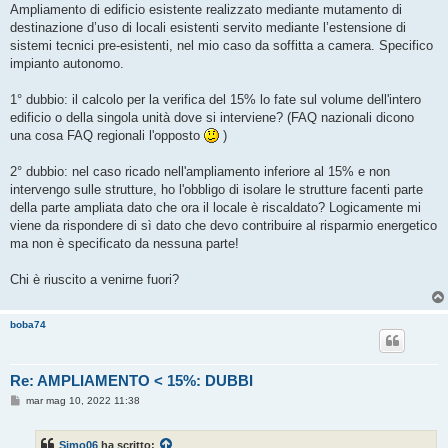
s
Ampliamento di edificio esistente realizzato mediante mutamento di
s
destinazione d’uso di locali esistenti servito mediante l’estensione di
a
g
sistemi tecnici pre-esistenti, nel mio caso da soffitta a camera. Specifico
g
impianto autonomo.
i
o
1° dubbio: il calcolo per la verifica del 15% lo fate sul volume dell'intero
edificio o della singola unità dove si interviene? (FAQ nazionali dicono
una cosa FAQ regionali l'opposto
)
2° dubbio: nel caso ricado nell'ampliamento inferiore al 15% e non
intervengo sulle strutture, ho l'obbligo di isolare le strutture facenti parte
della parte ampliata dato che ora il locale è riscaldato? Logicamente mi
viene da rispondere di sì dato che devo contribuire al risparmio energetico
ma non è specificato da nessuna parte!
Chi è riuscito a venirne fuori?
boba74
Re: AMPLIAMENTO < 15%: DUBBI
M
mar mag 10, 2022 11:38
e
s
s
Simo06
ha scritto:
a