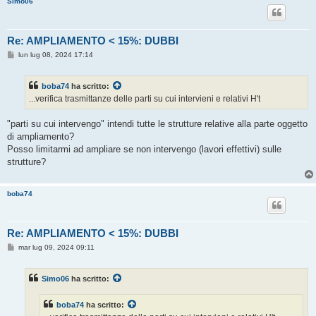
Simo06
o
Re: AMPLIAMENTO < 15%: DUBBI
M
lun lug 08, 2024 17:14
e
s
s
boba74
ha scritto:
a
g
...verifica trasmittanze delle parti su cui intervieni e relativi H't
g
i
o
"parti su cui intervengo" intendi tutte le strutture relative alla parte oggetto
di ampliamento?
Posso limitarmi ad ampliare se non intervengo (lavori effettivi) sulle
strutture?
boba74
Re: AMPLIAMENTO < 15%: DUBBI
M
mar lug 09, 2024 09:11
e
s
s
Simo06
ha scritto:
a
g
g
boba74
ha scritto:
i
o