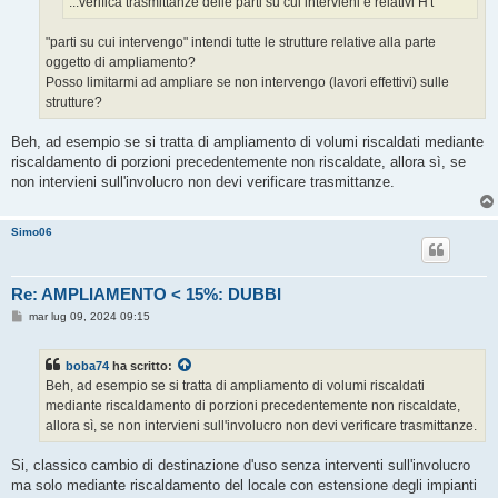
...verifica trasmittanze delle parti su cui intervieni e relativi H't
"parti su cui intervengo" intendi tutte le strutture relative alla parte
oggetto di ampliamento?
Posso limitarmi ad ampliare se non intervengo (lavori effettivi) sulle
strutture?
Beh, ad esempio se si tratta di ampliamento di volumi riscaldati mediante
riscaldamento di porzioni precedentemente non riscaldate, allora sì, se
non intervieni sull'involucro non devi verificare trasmittanze.
Simo06
Re: AMPLIAMENTO < 15%: DUBBI
M
mar lug 09, 2024 09:15
e
s
s
boba74
ha scritto:
a
g
Beh, ad esempio se si tratta di ampliamento di volumi riscaldati
g
mediante riscaldamento di porzioni precedentemente non riscaldate,
i
o
allora sì, se non intervieni sull'involucro non devi verificare trasmittanze.
Si, classico cambio di destinazione d'uso senza interventi sull'involucro
ma solo mediante riscaldamento del locale con estensione degli impianti