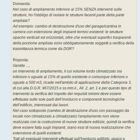
Domanda:
Nel caso di ampliamento inferiore al 15% SENZA interventi sulle
strutture, ho l'obbligo di isolare le strutture facenti parte della parte
ampliata?
Ad esempio: cambio di destinazione d'uso del garage/cantina in
camera con estensione degli impianti termici esistenti: le strutture
opache verticali ed orizzontali, oltre che eventuali superfici trasparenti
della porzione ampliata sono obbligatoriamente soggetti a verifica della
trasmittanza termica come da DGR?
Risposta:
Gentile ...,
un intervento di ampliamento, il cui volume lordo climatizzato sia
inferiore o uguale al 15% di quello esistente o comunque inferiore o
uguale a 500 m3, ricade nell'ambito di applicazione della Categoria 3,
di cui alla D.G.R. 967/2015 e ss.mm.ii., All. 2, art. 1 e per questo tipo di
intervento la verifica del rispetto dei requisiti minimi deve essere
effettuata sulle sole parti dell’involucro e componenti tecnologiche
dell’edificio, interessati dai lavori.
Nel caso sottoposto (cambio di destinazione d'uso con passaggio da
locale non climatizzato a climatizzato) l'ampliamento non viene
realizzato con la costruzione di nuove strutture edilizie, quindi la verifica
deve essere fatta sugli impianti, siano essi di nuova realizzazione che
estensione di quelli esistenti.
Tutti gli eventuali interventi effettuati sull'involucro edilizio, opaco o