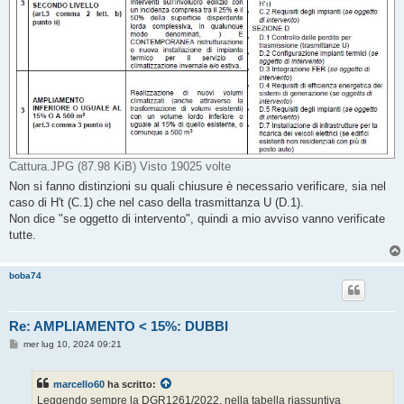
Cattura.JPG (87.98 KiB) Visto 19025 volte
Non si fanno distinzioni su quali chiusure è necessario verificare, sia nel
caso di H't (C.1) che nel caso della trasmittanza U (D.1).
Non dice "se oggetto di intervento", quindi a mio avviso vanno verificate
tutte.
boba74
Re: AMPLIAMENTO < 15%: DUBBI
M
mer lug 10, 2024 09:21
e
s
s
marcello60
ha scritto:
a
g
Leggendo sempre la DGR1261/2022, nella tabella riassuntiva