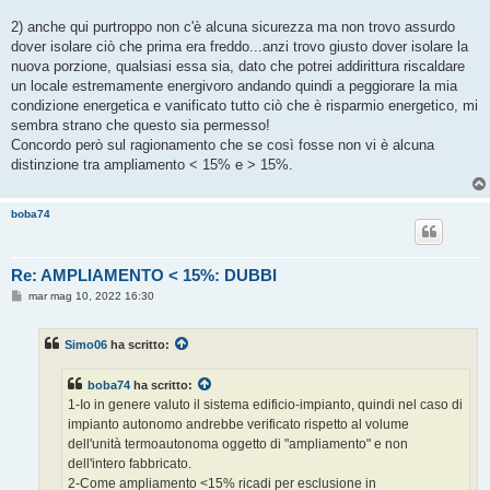
2) anche qui purtroppo non c'è alcuna sicurezza ma non trovo assurdo
dover isolare ciò che prima era freddo...anzi trovo giusto dover isolare la
nuova porzione, qualsiasi essa sia, dato che potrei addirittura riscaldare
un locale estremamente energivoro andando quindi a peggiorare la mia
condizione energetica e vanificato tutto ciò che è risparmio energetico, mi
sembra strano che questo sia permesso!
Concordo però sul ragionamento che se così fosse non vi è alcuna
distinzione tra ampliamento < 15% e > 15%.
boba74
Re: AMPLIAMENTO < 15%: DUBBI
M
mar mag 10, 2022 16:30
e
s
s
Simo06
ha scritto:
a
g
g
boba74
ha scritto:
i
o
1-Io in genere valuto il sistema edificio-impianto, quindi nel caso di
impianto autonomo andrebbe verificato rispetto al volume
dell'unità termoautonoma oggetto di "ampliamento" e non
dell'intero fabbricato.
2-Come ampliamento <15% ricadi per esclusione in