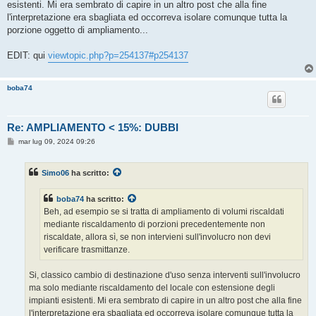
esistenti. Mi era sembrato di capire in un altro post che alla fine
l'interpretazione era sbagliata ed occorreva isolare comunque tutta la
porzione oggetto di ampliamento...
EDIT: qui
viewtopic.php?p=254137#p254137
boba74
Re: AMPLIAMENTO < 15%: DUBBI
M
mar lug 09, 2024 09:26
e
s
s
Simo06
ha scritto:
a
g
g
boba74
ha scritto:
i
o
Beh, ad esempio se si tratta di ampliamento di volumi riscaldati
mediante riscaldamento di porzioni precedentemente non
riscaldate, allora sì, se non intervieni sull'involucro non devi
verificare trasmittanze.
Si, classico cambio di destinazione d'uso senza interventi sull'involucro
ma solo mediante riscaldamento del locale con estensione degli
impianti esistenti. Mi era sembrato di capire in un altro post che alla fine
l'interpretazione era sbagliata ed occorreva isolare comunque tutta la