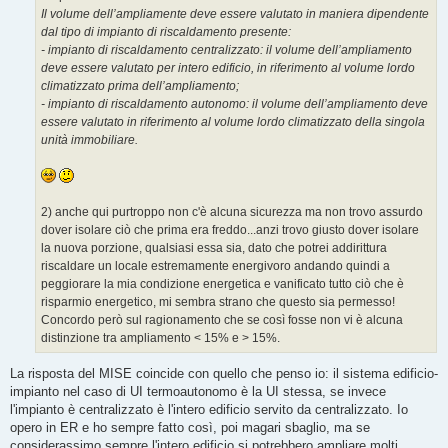
Il volume dell’ampliamente deve essere valutato in maniera dipendente
dal tipo di impianto di riscaldamento presente:
- impianto di riscaldamento centralizzato: il volume dell’ampliamento
deve essere valutato per intero edificio, in riferimento al volume lordo
climatizzato prima dell’ampliamento;
- impianto di riscaldamento autonomo: il volume dell’ampliamento deve
essere valutato in riferimento al volume lordo climatizzato della singola
unità immobiliare.
2) anche qui purtroppo non c'è alcuna sicurezza ma non trovo assurdo
dover isolare ciò che prima era freddo...anzi trovo giusto dover isolare
la nuova porzione, qualsiasi essa sia, dato che potrei addirittura
riscaldare un locale estremamente energivoro andando quindi a
peggiorare la mia condizione energetica e vanificato tutto ciò che è
risparmio energetico, mi sembra strano che questo sia permesso!
Concordo però sul ragionamento che se così fosse non vi è alcuna
distinzione tra ampliamento < 15% e > 15%.
La risposta del MISE coincide con quello che penso io: il sistema edificio-
impianto nel caso di UI termoautonomo è la UI stessa, se invece
l'impianto è centralizzato è l'intero edificio servito da centralizzato. Io
opero in ER e ho sempre fatto così, poi magari sbaglio, ma se
considerassimo sempre l'intero edificio si potrebbero ampliare molti