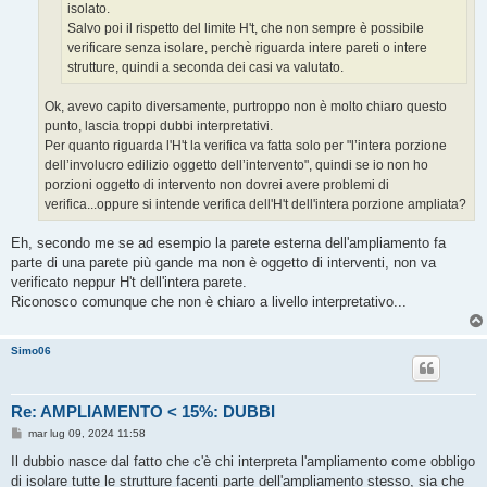
isolato.
Salvo poi il rispetto del limite H't, che non sempre è possibile
verificare senza isolare, perchè riguarda intere pareti o intere
strutture, quindi a seconda dei casi va valutato.
Ok, avevo capito diversamente, purtroppo non è molto chiaro questo
punto, lascia troppi dubbi interpretativi.
Per quanto riguarda l'H't la verifica va fatta solo per "l’intera porzione
dell’involucro edilizio oggetto dell’intervento", quindi se io non ho
porzioni oggetto di intervento non dovrei avere problemi di
verifica...oppure si intende verifica dell'H't dell'intera porzione ampliata?
Eh, secondo me se ad esempio la parete esterna dell'ampliamento fa
parte di una parete più gande ma non è oggetto di interventi, non va
verificato neppur H't dell'intera parete.
Riconosco comunque che non è chiaro a livello interpretativo...
Simo06
Re: AMPLIAMENTO < 15%: DUBBI
M
mar lug 09, 2024 11:58
e
s
Il dubbio nasce dal fatto che c'è chi interpreta l'ampliamento come obbligo
s
di isolare tutte le strutture facenti parte dell'ampliamento stesso, sia che
a