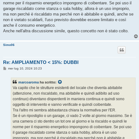
norme per il risparmio energetico impongono di coibentare. Se poi uso il
garage riscaldato come stanza o sala hobby, allora è un uso improprio,
ma non perché è riscaldato ma perché non è abitabile e quindi, anche se
non è vietato scaldarli, l'uso previsto dovrebbe essere limitato e così
anche il consumo energetico.
Anche nell'altra discussione simile, questo concetto non è stato colto.
Simo06
Re: AMPLIAMENTO < 15%: DUBBI
M
mer lug 10, 2024 10:23
e
s
s
marcoaroma
ha scritto:
a
g
Va capito che le strutture esistenti del locale che diventa abitabile
g
(attenzione, non riscaldato, ma abitabile e quindi adibito ad uso
i
o
continuo) diventano disperdenti in maniera continua e quindi sono
oggetto di intervento e vanno verificate e quindi coibentate.
Tra l'altro mi sembra abbastanza chiara la normativa per l'ER.
Se è un ripostiglio o un garage, ci vado 2 volte al giorno massimo. Se è
una camera ci sto dentro un tot ore al giorno e la riscaldo e quindi le
norme per il risparmio energetico impongono di coibentare. Se poi uso
il garage riscaldato come stanza o sala hobby, allora è un uso
improprio, ma non perché è riscaldato ma perché non è abitabile e