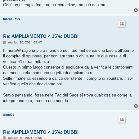
OK è un esempio forse un po' borderline, ma può capitare.
marcello60
Re: AMPLIAMENTO < 15%: DUBBI
M
mer lug 10, 2024 09:47
e
s
Il mio SW ragiona più o meno come il tuo, nel senso che lascia all'utente
s
il compito di spuntare, per ogni struttura o chiusura, le due caselle di
a
g
verifica H't e trasmittanza.
g
Questo in primo luogo consente di escludere dalla verifica le componenti
i
o
del modello che non sono oggetto di ampliamento.
Sulle rimanenti, essendo a carico dell'utente il compito di spuntare, il sw
verifica quello che decidiamo noi.
Stavo pensando, forse nelle Faq del Sace si trova qualcosa su come la
interpretano loro, ma ora non ricordo.
Simo06
Re: AMPLIAMENTO < 15%: DUBBI
M
mer lug 10, 2024 09:55