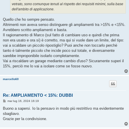
vetrato, sono comunque tenuti al rispetto dei requisiti minimi, sulla base
dell'ambito di applicazione.
Quello che ho sempre pensato.
Altrimenti non aveva senso distinguere gli ampliamenti tra >15% e <15%.
Avrebbero scritto ampliamenti e basta.
Il ragionamento di Marco (sul fatto di cambiare uso e quindi che prima
non era usato e ora si) è corretto, ma qui si vuole dare un limite, del tipo:
vai a scaldare un piccolo ripostiglio? Puoi anche non toccarlo perchè
tanto è talmente piccolo che incide poco sul totale, e diversamente
sarebbe improponibile isolarlo completamente.
Vai a riscaldare un garage mediante cambio d'uso? Sicuramente superi il
15%, perciò me lo vai a isolare come se fosse nuovo.
marcello60
Re: AMPLIAMENTO < 15%: DUBBI
M
mar lug 16, 2024 16:19
e
s
Buono a sapersi. Io la pensavo in modo più restrittivo ma evidentemente
s
sbagliavo.
a
g
Grazie per la condivisione.
g
i
o