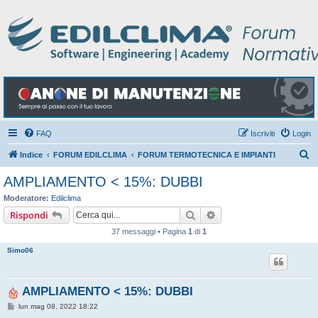
FAQ
Iscriviti
Login
C
Indice
FORUM EDILCLIMA
FORUM TERMOTECNICA E IMPIANTI
e
AMPLIAMENTO < 15%: DUBBI
r
Moderatore:
Edilclima
c
Cerca
Ricerca avanzata
Rispondi
a
37 messaggi • Pagina
1
di
1
Simo06
AMPLIAMENTO < 15%: DUBBI
M
lun mag 09, 2022 18:22
e