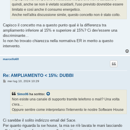
quindi, anche se non è vietato scaldarli, l'uso previsto dovrebbe essere
limitato e così anche il consumo energetico.
Anche nell'altra discussione simile, questo concetto non è stato colto.
Capisco il concetto ma a questo punto qual è la differenza tra
ampliamento inferiore al 15% e superiore al 15%? Ci dev'essere una
discriminante...
Io non ho trovato chiarezza nella normativa ER in merito a questo
intervento.
marcello60
Re: AMPLIAMENTO < 15%: DUBBI
M
mer lug 10, 2024 10:29
e
s
s
Simo06
ha scritto:
a
g
Non esiste una canale di supporto tramite telefono o mail? Una volta
g
c'era....
i
o
Oppure sentire come interpretano l'intervento le nostre Software House
Ci sarebbe il solito indirizzo email del Sace.
Per quanto riguarda la sw house, la mia se n'è lavata le mani lasciando