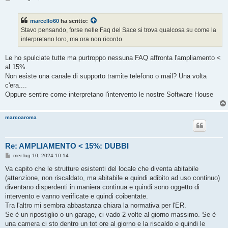
e
s
s
marcello60
ha scritto:
a
g
Stavo pensando, forse nelle Faq del Sace si trova qualcosa su come la
g
interpretano loro, ma ora non ricordo.
i
o
Le ho spulciate tutte ma purtroppo nessuna FAQ affronta l'ampliamento <
al 15%.
Non esiste una canale di supporto tramite telefono o mail? Una volta
c'era....
Oppure sentire come interpretano l'intervento le nostre Software House
marcoaroma
Re: AMPLIAMENTO < 15%: DUBBI
M
mer lug 10, 2024 10:14
e
s
Va capito che le strutture esistenti del locale che diventa abitabile
s
(attenzione, non riscaldato, ma abitabile e quindi adibito ad uso continuo)
a
g
diventano disperdenti in maniera continua e quindi sono oggetto di
g
intervento e vanno verificate e quindi coibentate.
i
o
Tra l'altro mi sembra abbastanza chiara la normativa per l'ER.
Se è un ripostiglio o un garage, ci vado 2 volte al giorno massimo. Se è
una camera ci sto dentro un tot ore al giorno e la riscaldo e quindi le