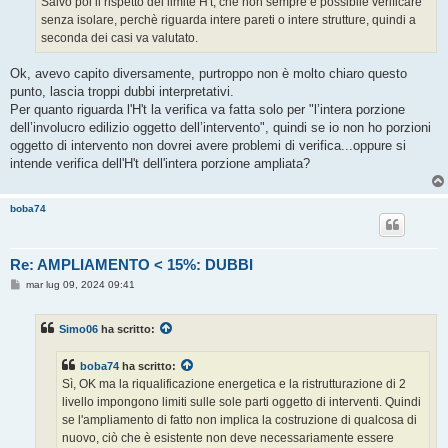
Salvo poi il rispetto del limite H't, che non sempre è possibile verificare
senza isolare, perchè riguarda intere pareti o intere strutture, quindi a
seconda dei casi va valutato.
Ok, avevo capito diversamente, purtroppo non è molto chiaro questo
punto, lascia troppi dubbi interpretativi.
Per quanto riguarda l'H't la verifica va fatta solo per "l’intera porzione
dell’involucro edilizio oggetto dell’intervento", quindi se io non ho porzioni
oggetto di intervento non dovrei avere problemi di verifica...oppure si
intende verifica dell'H't dell'intera porzione ampliata?
boba74
Re: AMPLIAMENTO < 15%: DUBBI
M
mar lug 09, 2024 09:41
e
s
s
Simo06
ha scritto:
a
g
g
boba74
ha scritto:
i
o
Sì, OK ma la riqualificazione energetica e la ristrutturazione di 2
livello impongono limiti sulle sole parti oggetto di interventi. Quindi
se l'ampliamento di fatto non implica la costruzione di qualcosa di
nuovo, ciò che è esistente non deve necessariamente essere