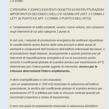
1 è scritto:
i
o
CATEGORIA 3: EDIFICI ESISTENTI OGGETTO DI RISTRUTTURAZIONI
IMPORTANTI DI SECONDO LIVELLO E ASSIMILATE (ART. 3 COMMA 2
LETT. B) PUNTO II E ART. 3 COMMA 3 PUNTO II DELL’ATTO)
ii. l’ampliamento di edifici esistenti, ovvero i nuovi volumi, non compresi
negli interventi di cui alla categoria 1 punto iii.
In tali casi, i requisiti di prestazione energetica da verificare riguardano
le caratteristiche termo-fisiche delle sole porzioni e delle quote di
elementi e componenti dell’involucro dell’edificio interessati dai lavori, o
di prestazione degli impianti, analogamente a quanto previsto per gli
interventi di riqualificazione energetica di cui al successivo punto,
nonché il coefficiente globale di scambio termico per trasmissione (H’T)
determinato per l’intera parete oggetto di intervento,
ovvero per le
chiusure determinanti l’intero ampliamento.
A titolo esemplificativo e non esaustivo:
- per un ampliamento (< 500 m3) realizzato in adiacenza all’edificio
preesistente, la verifica del coefficiente globale di scambio termico per
trasmissione (H’T) si effettua per tutte le chiusure verticali (pareti) ed
orizzontali (copertura e solaio di basamento);
è vero che parla di ampliamento realizzato in adiacenza all'edificio