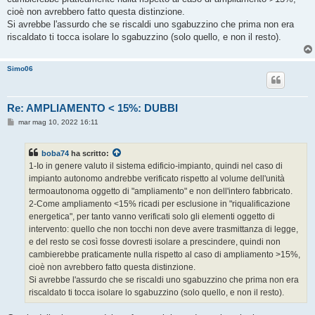
cioè non avrebbero fatto questa distinzione.
Si avrebbe l'assurdo che se riscaldi uno sgabuzzino che prima non era
riscaldato ti tocca isolare lo sgabuzzino (solo quello, e non il resto).
Simo06
Re: AMPLIAMENTO < 15%: DUBBI
M
mar mag 10, 2022 16:11
e
s
s
boba74
ha scritto:
a
g
1-Io in genere valuto il sistema edificio-impianto, quindi nel caso di
g
impianto autonomo andrebbe verificato rispetto al volume dell'unità
i
o
termoautonoma oggetto di "ampliamento" e non dell'intero fabbricato.
2-Come ampliamento <15% ricadi per esclusione in "riqualificazione
energetica", per tanto vanno verificati solo gli elementi oggetto di
intervento: quello che non tocchi non deve avere trasmittanza di legge,
e del resto se così fosse dovresti isolare a prescindere, quindi non
cambierebbe praticamente nulla rispetto al caso di ampliamento >15%,
cioè non avrebbero fatto questa distinzione.
Si avrebbe l'assurdo che se riscaldi uno sgabuzzino che prima non era
riscaldato ti tocca isolare lo sgabuzzino (solo quello, e non il resto).