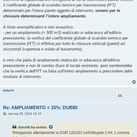
il coefficiente globale di scambio termico per trasmissione (H’T)
determinato per l’intera parete oggetto di intervento,
ovvero per le
chiusure determinanti l’intero ampliamento.
A titolo esemplificativo e non esaustivo:
- per un ampliamento (< 500 m3) realizzato in adiacenza all’edificio
preesistente, la verifica del coefficiente globale di scambio termico per
trasmissione (H’T) si effettua per tutte le chiusure verticali (pareti) ed
orizzontali (copertura e solaio di basamento);
è vero che parla di ampliamento realizzato in adiacenza all'edificio
preesistente e non di cambio d'uso di locale esistente, però sembrerebbe
che la verifica dell'H'T va fatta sull'intero ampliamento a prescindere dalle
strutture di intervento.
boba74
Re: AMPLIAMENTO < 15%: DUBBI
M
mar lug 09, 2024 16:10
e
s
s
Simo06
ha scritto:
a
g
Rileggendo attentamente la DGR 1262/22 nell'Allegato 2 Art. 1 comma
g