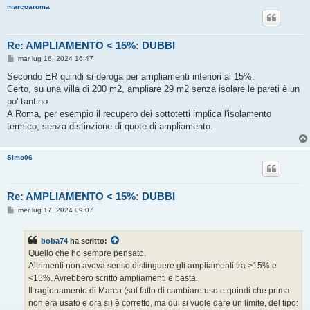
marcoaroma
Re: AMPLIAMENTO < 15%: DUBBI
M
mar lug 16, 2024 16:47
e
s
Secondo ER quindi si deroga per ampliamenti inferiori al 15%.
s
Certo, su una villa di 200 m2, ampliare 29 m2 senza isolare le pareti è un
a
g
po' tantino.
g
A Roma, per esempio il recupero dei sottotetti implica l'isolamento
i
o
termico, senza distinzione di quote di ampliamento.
Simo06
Re: AMPLIAMENTO < 15%: DUBBI
M
mer lug 17, 2024 09:07
e
s
s
boba74
ha scritto:
a
g
Quello che ho sempre pensato.
g
Altrimenti non aveva senso distinguere gli ampliamenti tra >15% e
i
o
<15%. Avrebbero scritto ampliamenti e basta.
Il ragionamento di Marco (sul fatto di cambiare uso e quindi che prima
non era usato e ora si) è corretto, ma qui si vuole dare un limite, del tipo: