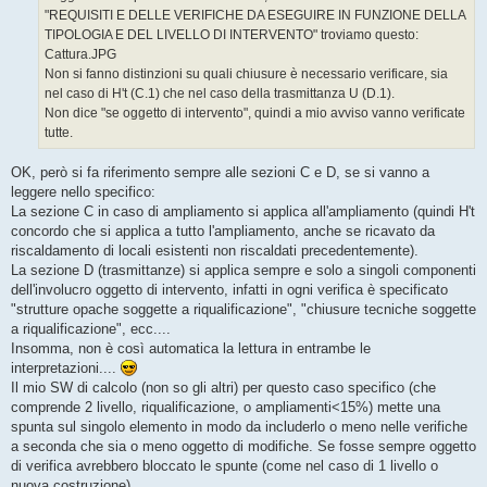
g
"REQUISITI E DELLE VERIFICHE DA ESEGUIRE IN FUNZIONE DELLA
i
o
TIPOLOGIA E DEL LIVELLO DI INTERVENTO" troviamo questo:
Cattura.JPG
Non si fanno distinzioni su quali chiusure è necessario verificare, sia
nel caso di H't (C.1) che nel caso della trasmittanza U (D.1).
Non dice "se oggetto di intervento", quindi a mio avviso vanno verificate
tutte.
OK, però si fa riferimento sempre alle sezioni C e D, se si vanno a
leggere nello specifico:
La sezione C in caso di ampliamento si applica all'ampliamento (quindi H't
concordo che si applica a tutto l'ampliamento, anche se ricavato da
riscaldamento di locali esistenti non riscaldati precedentemente).
La sezione D (trasmittanze) si applica sempre e solo a singoli componenti
dell'involucro oggetto di intervento, infatti in ogni verifica è specificato
"strutture opache soggette a riqualificazione", "chiusure tecniche soggette
a riqualificazione", ecc....
Insomma, non è così automatica la lettura in entrambe le
interpretazioni....
Il mio SW di calcolo (non so gli altri) per questo caso specifico (che
comprende 2 livello, riqualificazione, o ampliamenti<15%) mette una
spunta sul singolo elemento in modo da includerlo o meno nelle verifiche
a seconda che sia o meno oggetto di modifiche. Se fosse sempre oggetto
di verifica avrebbero bloccato le spunte (come nel caso di 1 livello o
nuova costruzione)