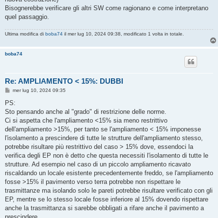
Bisognerebbe verificare gli altri SW come ragionano e come interpretano
quel passaggio.
Ultima modifica di
boba74
il mer lug 10, 2024 09:38, modificato 1 volta in totale.
boba74
Re: AMPLIAMENTO < 15%: DUBBI
M
mer lug 10, 2024 09:35
e
s
PS:
s
Sto pensando anche al "grado" di restrizione delle norme.
a
g
Ci si aspetta che l'ampliamento <15% sia meno restrittivo
g
dell'ampliamento >15%, per tanto se l'ampliamento < 15% imponesse
i
o
l'isolamento a prescindere di tutte le strutture dell'ampliamento stesso,
potrebbe risultare più restrittivo del caso > 15% dove, essendoci la
verifica degli EP non è detto che questa necessiti l'isolamento di tutte le
strutture. Ad esempio nel caso di un piccolo ampliamento ricavato
riscaldando un locale esistente precedentemente freddo, se l'ampliamento
fosse >15% il pavimento verso terra potrebbe non rispettare le
trasmittanze ma isolando solo le pareti potrebbe risultare verificato con gli
EP, mentre se lo stesso locale fosse inferiore al 15% dovendo rispettare
anche la trasmittanza si sarebbe obbligati a rifare anche il pavimento a
prescindere.