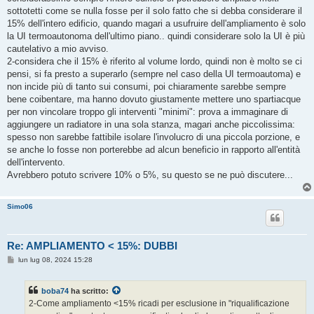
sottotetti come se nulla fosse per il solo fatto che si debba considerare il
15% dell'intero edificio, quando magari a usufruire dell'ampliamento è solo
la UI termoautonoma dell'ultimo piano.. quindi considerare solo la UI è più
cautelativo a mio avviso.
2-considera che il 15% è riferito al volume lordo, quindi non è molto se ci
pensi, si fa presto a superarlo (sempre nel caso della UI termoautoma) e
non incide più di tanto sui consumi, poi chiaramente sarebbe sempre
bene coibentare, ma hanno dovuto giustamente mettere uno spartiacque
per non vincolare troppo gli interventi "minimi": prova a immaginare di
aggiungere un radiatore in una sola stanza, magari anche piccolissima:
spesso non sarebbe fattibile isolare l'involucro di una piccola porzione, e
se anche lo fosse non porterebbe ad alcun beneficio in rapporto all'entità
dell'intervento.
Avrebbero potuto scrivere 10% o 5%, su questo se ne può discutere...
Simo06
Re: AMPLIAMENTO < 15%: DUBBI
M
lun lug 08, 2024 15:28
e
s
s
boba74
ha scritto:
a
g
2-Come ampliamento <15% ricadi per esclusione in "riqualificazione
g