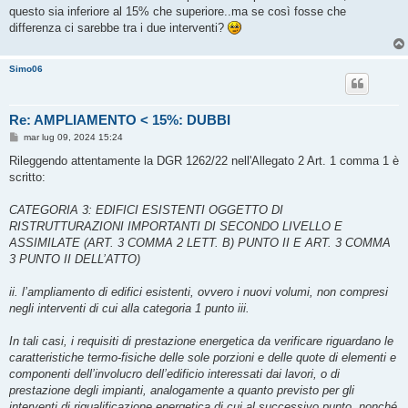
g
questo sia inferiore al 15% che superiore..ma se così fosse che
g
differenza ci sarebbe tra i due interventi?
i
o
Simo06
Re: AMPLIAMENTO < 15%: DUBBI
M
mar lug 09, 2024 15:24
e
s
Rileggendo attentamente la DGR 1262/22 nell'Allegato 2 Art. 1 comma 1 è
s
scritto:
a
g
g
CATEGORIA 3: EDIFICI ESISTENTI OGGETTO DI
i
o
RISTRUTTURAZIONI IMPORTANTI DI SECONDO LIVELLO E
ASSIMILATE (ART. 3 COMMA 2 LETT. B) PUNTO II E ART. 3 COMMA
3 PUNTO II DELL’ATTO)
ii. l’ampliamento di edifici esistenti, ovvero i nuovi volumi, non compresi
negli interventi di cui alla categoria 1 punto iii.
In tali casi, i requisiti di prestazione energetica da verificare riguardano le
caratteristiche termo-fisiche delle sole porzioni e delle quote di elementi e
componenti dell’involucro dell’edificio interessati dai lavori, o di
prestazione degli impianti, analogamente a quanto previsto per gli
interventi di riqualificazione energetica di cui al successivo punto, nonché