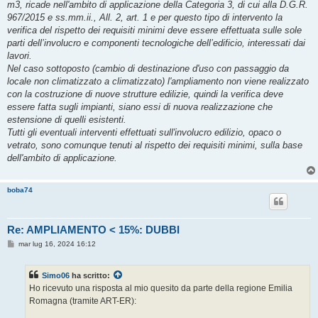
m3, ricade nell'ambito di applicazione della Categoria 3, di cui alla D.G.R.
967/2015 e ss.mm.ii., All. 2, art. 1 e per questo tipo di intervento la
verifica del rispetto dei requisiti minimi deve essere effettuata sulle sole
parti dell’involucro e componenti tecnologiche dell’edificio, interessati dai
lavori.
Nel caso sottoposto (cambio di destinazione d'uso con passaggio da
locale non climatizzato a climatizzato) l'ampliamento non viene realizzato
con la costruzione di nuove strutture edilizie, quindi la verifica deve
essere fatta sugli impianti, siano essi di nuova realizzazione che
estensione di quelli esistenti.
Tutti gli eventuali interventi effettuati sull'involucro edilizio, opaco o
vetrato, sono comunque tenuti al rispetto dei requisiti minimi, sulla base
dell'ambito di applicazione.
boba74
Re: AMPLIAMENTO < 15%: DUBBI
M
mar lug 16, 2024 16:12
e
s
s
Simo06
ha scritto:
a
g
Ho ricevuto una risposta al mio quesito da parte della regione Emilia
g
Romagna (tramite ART-ER):
i
o