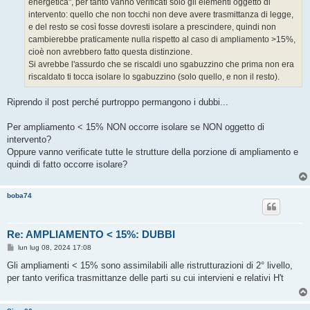
energetica", per tanto vanno verificati solo gli elementi oggetto di
i
o
intervento: quello che non tocchi non deve avere trasmittanza di legge,
e del resto se così fosse dovresti isolare a prescindere, quindi non
cambierebbe praticamente nulla rispetto al caso di ampliamento >15%,
cioè non avrebbero fatto questa distinzione.
Si avrebbe l'assurdo che se riscaldi uno sgabuzzino che prima non era
riscaldato ti tocca isolare lo sgabuzzino (solo quello, e non il resto).
Riprendo il post perché purtroppo permangono i dubbi...
Per ampliamento < 15% NON occorre isolare se NON oggetto di
intervento?
Oppure vanno verificate tutte le strutture della porzione di ampliamento e
quindi di fatto occorre isolare?
boba74
Re: AMPLIAMENTO < 15%: DUBBI
M
lun lug 08, 2024 17:08
e
s
Gli ampliamenti < 15% sono assimilabili alle ristrutturazioni di 2° livello,
s
per tanto verifica trasmittanze delle parti su cui intervieni e relativi H't
a
g
g
i