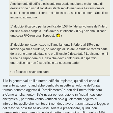
g
Ampliamento di edificio esistente realizzato mediante mutamento di
g
destinazione d’uso di locali esistenti servito mediante l’estensione di
i
o
sistemi tecnici pre-esistenti, nel mio caso da soffitta a camera. Specifico
impianto autonomo.
1° dubbio: il calcolo per la verifica del 15% lo fate sul volume dell'intero
edificio o della singola unità dove si interviene? (FAQ nazionali dicono
una cosa FAQ regionali l'opposto
)
2° dubbio: nel caso ricado nell'ampliamento inferiore al 15% e non
intervengo sulle strutture, ho l'obbligo di isolare le strutture facenti parte
della parte ampliata dato che ora il locale è riscaldato? Logicamente mi
viene da rispondere di sì dato che devo contribuire al risparmio
energetico ma non è specificato da nessuna parte!
Chi è riuscito a venirne fuori?
1-Io in genere valuto il sistema edificio-impianto, quindi nel caso di
impianto autonomo andrebbe verificato rispetto al volume dell'unità
termoautonoma oggetto di "ampliamento" e non dell'intero fabbricato.
2-Come ampliamento <15% ricadi per esclusione in "riqualificazione
energetica", per tanto vanno verificati solo gli elementi oggetto di
intervento: quello che non tocchi non deve avere trasmittanza di legge, e
del resto se così fosse dovresti isolare a prescindere, quindi non
cambierebbe praticamente nulla rispetto al caso di ampliamento >15%,