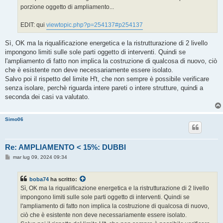
porzione oggetto di ampliamento...
EDIT: qui
viewtopic.php?p=254137#p254137
Sì, OK ma la riqualificazione energetica e la ristrutturazione di 2 livello
impongono limiti sulle sole parti oggetto di interventi. Quindi se
l'ampliamento di fatto non implica la costruzione di qualcosa di nuovo, ciò
che è esistente non deve necessariamente essere isolato.
Salvo poi il rispetto del limite H't, che non sempre è possibile verificare
senza isolare, perchè riguarda intere pareti o intere strutture, quindi a
seconda dei casi va valutato.
Simo06
Re: AMPLIAMENTO < 15%: DUBBI
M
mar lug 09, 2024 09:34
e
s
s
boba74
ha scritto:
a
g
Sì, OK ma la riqualificazione energetica e la ristrutturazione di 2 livello
g
impongono limiti sulle sole parti oggetto di interventi. Quindi se
i
o
l'ampliamento di fatto non implica la costruzione di qualcosa di nuovo,
ciò che è esistente non deve necessariamente essere isolato.