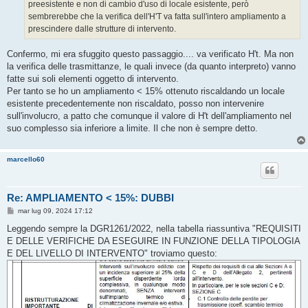
preesistente e non di cambio d'uso di locale esistente, però
sembrerebbe che la verifica dell'H'T va fatta sull'intero ampliamento a
prescindere dalle strutture di intervento.
Confermo, mi era sfuggito questo passaggio.... va verificato H't. Ma non
la verifica delle trasmittanze, le quali invece (da quanto interpreto) vanno
fatte sui soli elementi oggetto di intervento.
Per tanto se ho un ampliamento < 15% ottenuto riscaldando un locale
esistente precedentemente non riscaldato, posso non intervenire
sull'involucro, a patto che comunque il valore di H't dell'ampliamento nel
suo complesso sia inferiore a limite. Il che non è sempre detto.
marcello60
Re: AMPLIAMENTO < 15%: DUBBI
M
mar lug 09, 2024 17:12
e
s
Leggendo sempre la DGR1261/2022, nella tabella riassuntiva "REQUISITI
s
E DELLE VERIFICHE DA ESEGUIRE IN FUNZIONE DELLA TIPOLOGIA
a
g
E DEL LIVELLO DI INTERVENTO" troviamo questo:
g
i
o