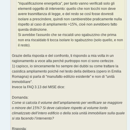
"riqualificazione energetica", per tanto vanno verificati solo gli
elementi oggetto di intervento: quello che non tocchi non deve
avere trasmittanza di legge, e del resto se così fosse dovresti
isolare a prescindere, quindi non cambierebbe praticamente nulla
rispetto al caso di ampliamento >15%, cioè non avrebbero fatto
questa distinzione.
Si avrebbe l'assurdo che se riscaldi uno sgabuzzino che prima
non era riscaldato ti tocca isolare lo sgabuzzino (solo quello, e non
il resto).
Grazie della risposta e del confronto, ti rispondo a mia volta in un
ragionamento a voce alta perché purtroppo non ci sono certezze.
1) capisco, io sinceramente ho sempre dei dubbi su come trattare la
casistica ampliamento poiché nel testo della delibera (opero in Emilia
Romagna) si parla di "manufatto edilizio esistente" e non di "unità
immobiliare".
Invece la FAQ 3.13 del MISE dice:
Domanda:
Come si calcola il volume dell’ampliamento per verificare se maggiore
o minore del 15%? Si deve calcolare rispetto al volume lordo
climatizzato dell’intero edificio o della sola unità immobiliare sulla quale
si sta facendo l’intervento?
Risposta: