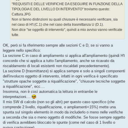
g
"REQUISITI E DELLE VERIFICHE DA ESEGUIRE IN FUNZIONE DELLA
i
o
TIPOLOGIA E DEL LIVELLO DI INTERVENTO" troviamo questo:
Cattura.JPG
Non si fanno distinzioni su quali chiusure è necessario verificare, sia
nel caso di H't (C.1) che nel caso della trasmittanza U (D.1).
Non dice "se oggetto di intervento", quindi a mio avviso vanno verificate
tutte.
OK, però si fa riferimento sempre alle sezioni C e D, se si vanno a
leggere nello specifico:
La sezione C in caso di ampliamento si applica all'ampliamento (quindi H't
concordo che si applica a tutto l'ampliamento, anche se ricavato da
riscaldamento di locali esistenti non riscaldati precedentemente).
La sezione D (trasmittanze) si applica sempre e solo a singoli componenti
dell'involucro oggetto di intervento, infatti in ogni verifica è specificato
"strutture opache soggette a riqualificazione", "chiusure tecniche soggette
a riqualificazione", ecc....
Insomma, non è così automatica la lettura in entrambe le
interpretazioni....
Il mio SW di calcolo (non so gli altri) per questo caso specifico (che
comprende 2 livello, riqualificazione, o ampliamenti<15%) mette una
spunta sul singolo elemento in modo da includerlo o meno nelle verifiche
a seconda che sia o meno oggetto di modifiche. Se fosse sempre oggetto
di verifica avrebbero bloccato le spunte (come nel caso di 1 livello o
nuova costruzione)