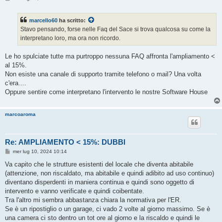
e
s
s
marcello60
ha scritto:
a
g
Stavo pensando, forse nelle Faq del Sace si trova qualcosa su come la
g
interpretano loro, ma ora non ricordo.
i
o
Le ho spulciate tutte ma purtroppo nessuna FAQ affronta l'ampliamento <
al 15%.
Non esiste una canale di supporto tramite telefono o mail? Una volta
c'era....
Oppure sentire come interpretano l'intervento le nostre Software House
marcoaroma
Re: AMPLIAMENTO < 15%: DUBBI
M
mer lug 10, 2024 10:14
e
s
Va capito che le strutture esistenti del locale che diventa abitabile
s
(attenzione, non riscaldato, ma abitabile e quindi adibito ad uso continuo)
a
g
diventano disperdenti in maniera continua e quindi sono oggetto di
g
intervento e vanno verificate e quindi coibentate.
i
o
Tra l'altro mi sembra abbastanza chiara la normativa per l'ER.
Se è un ripostiglio o un garage, ci vado 2 volte al giorno massimo. Se è
una camera ci sto dentro un tot ore al giorno e la riscaldo e quindi le