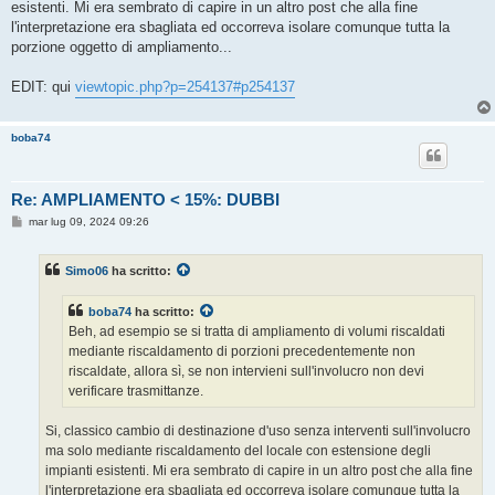
esistenti. Mi era sembrato di capire in un altro post che alla fine
l'interpretazione era sbagliata ed occorreva isolare comunque tutta la
porzione oggetto di ampliamento...
EDIT: qui
viewtopic.php?p=254137#p254137
boba74
Re: AMPLIAMENTO < 15%: DUBBI
M
mar lug 09, 2024 09:26
e
s
s
Simo06
ha scritto:
a
g
g
boba74
ha scritto:
i
o
Beh, ad esempio se si tratta di ampliamento di volumi riscaldati
mediante riscaldamento di porzioni precedentemente non
riscaldate, allora sì, se non intervieni sull'involucro non devi
verificare trasmittanze.
Si, classico cambio di destinazione d'uso senza interventi sull'involucro
ma solo mediante riscaldamento del locale con estensione degli
impianti esistenti. Mi era sembrato di capire in un altro post che alla fine
l'interpretazione era sbagliata ed occorreva isolare comunque tutta la