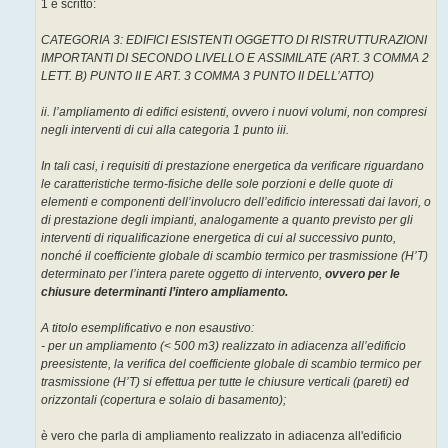
1 è scritto:
i
o
CATEGORIA 3: EDIFICI ESISTENTI OGGETTO DI RISTRUTTURAZIONI
IMPORTANTI DI SECONDO LIVELLO E ASSIMILATE (ART. 3 COMMA 2
LETT. B) PUNTO II E ART. 3 COMMA 3 PUNTO II DELL’ATTO)
ii. l’ampliamento di edifici esistenti, ovvero i nuovi volumi, non compresi
negli interventi di cui alla categoria 1 punto iii.
In tali casi, i requisiti di prestazione energetica da verificare riguardano
le caratteristiche termo-fisiche delle sole porzioni e delle quote di
elementi e componenti dell’involucro dell’edificio interessati dai lavori, o
di prestazione degli impianti, analogamente a quanto previsto per gli
interventi di riqualificazione energetica di cui al successivo punto,
nonché il coefficiente globale di scambio termico per trasmissione (H’T)
determinato per l’intera parete oggetto di intervento,
ovvero per le
chiusure determinanti l’intero ampliamento.
A titolo esemplificativo e non esaustivo:
- per un ampliamento (< 500 m3) realizzato in adiacenza all’edificio
preesistente, la verifica del coefficiente globale di scambio termico per
trasmissione (H’T) si effettua per tutte le chiusure verticali (pareti) ed
orizzontali (copertura e solaio di basamento);
è vero che parla di ampliamento realizzato in adiacenza all'edificio