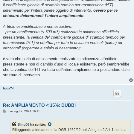
il coefficiente globale di scambio termico per trasmissione (H’T)
determinato per l’intera parete oggetto di intervento,
ovvero per le
chiusure determinanti l’intero ampliamento.
A titolo esemplificativo e non esaustivo:
- per un ampliamento (< 500 m3) realizzato in adiacenza all’edificio
preesistente, la verifica del coefficiente globale di scambio termico per
trasmissione (H’T) si effettua per tutte le chiusure verticali (pareti) ed
orizzontali (copertura e solaio di basamento);
è vero che parla di ampliamento realizzato in adiacenza all'edificio
preesistente e non di cambio d'uso di locale esistente, però sembrerebbe
che la verifica dell'H'T va fatta sull'intero ampliamento a prescindere dalle
strutture di intervento.
boba74
Re: AMPLIAMENTO < 15%: DUBBI
M
mar lug 09, 2024 16:10
e
s
s
Simo06
ha scritto:
a
g
Rileggendo attentamente la DGR 1262/22 nell'Allegato 2 Art. 1 comma
g