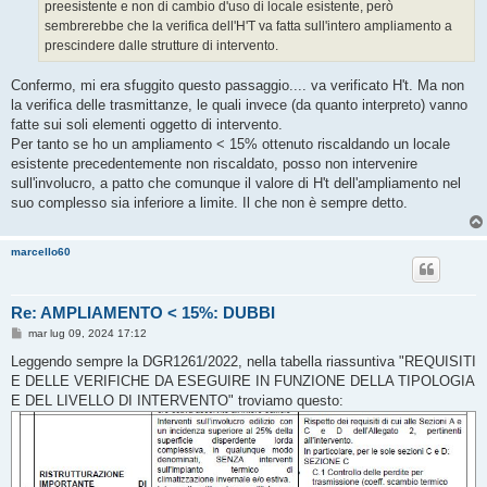
preesistente e non di cambio d'uso di locale esistente, però
sembrerebbe che la verifica dell'H'T va fatta sull'intero ampliamento a
prescindere dalle strutture di intervento.
Confermo, mi era sfuggito questo passaggio.... va verificato H't. Ma non
la verifica delle trasmittanze, le quali invece (da quanto interpreto) vanno
fatte sui soli elementi oggetto di intervento.
Per tanto se ho un ampliamento < 15% ottenuto riscaldando un locale
esistente precedentemente non riscaldato, posso non intervenire
sull'involucro, a patto che comunque il valore di H't dell'ampliamento nel
suo complesso sia inferiore a limite. Il che non è sempre detto.
marcello60
Re: AMPLIAMENTO < 15%: DUBBI
M
mar lug 09, 2024 17:12
e
s
Leggendo sempre la DGR1261/2022, nella tabella riassuntiva "REQUISITI
s
E DELLE VERIFICHE DA ESEGUIRE IN FUNZIONE DELLA TIPOLOGIA
a
g
E DEL LIVELLO DI INTERVENTO" troviamo questo:
g
i
o