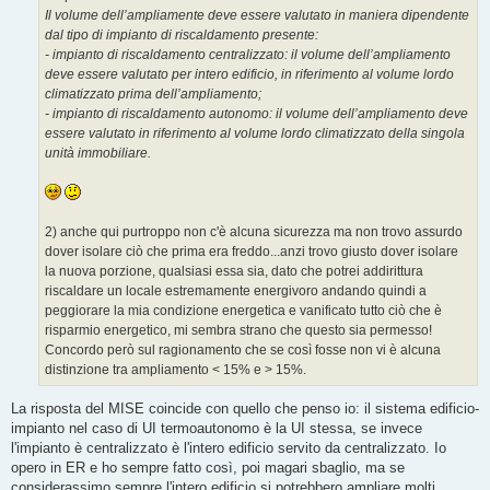
Il volume dell’ampliamente deve essere valutato in maniera dipendente
dal tipo di impianto di riscaldamento presente:
- impianto di riscaldamento centralizzato: il volume dell’ampliamento
deve essere valutato per intero edificio, in riferimento al volume lordo
climatizzato prima dell’ampliamento;
- impianto di riscaldamento autonomo: il volume dell’ampliamento deve
essere valutato in riferimento al volume lordo climatizzato della singola
unità immobiliare.
2) anche qui purtroppo non c'è alcuna sicurezza ma non trovo assurdo
dover isolare ciò che prima era freddo...anzi trovo giusto dover isolare
la nuova porzione, qualsiasi essa sia, dato che potrei addirittura
riscaldare un locale estremamente energivoro andando quindi a
peggiorare la mia condizione energetica e vanificato tutto ciò che è
risparmio energetico, mi sembra strano che questo sia permesso!
Concordo però sul ragionamento che se così fosse non vi è alcuna
distinzione tra ampliamento < 15% e > 15%.
La risposta del MISE coincide con quello che penso io: il sistema edificio-
impianto nel caso di UI termoautonomo è la UI stessa, se invece
l'impianto è centralizzato è l'intero edificio servito da centralizzato. Io
opero in ER e ho sempre fatto così, poi magari sbaglio, ma se
considerassimo sempre l'intero edificio si potrebbero ampliare molti