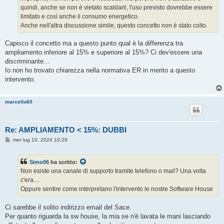
quindi, anche se non è vietato scaldarli, l'uso previsto dovrebbe essere
limitato e così anche il consumo energetico.
Anche nell'altra discussione simile, questo concetto non è stato colto.
Capisco il concetto ma a questo punto qual è la differenza tra
ampliamento inferiore al 15% e superiore al 15%? Ci dev'essere una
discriminante...
Io non ho trovato chiarezza nella normativa ER in merito a questo
intervento.
marcello60
Re: AMPLIAMENTO < 15%: DUBBI
M
mer lug 10, 2024 10:29
e
s
s
Simo06
ha scritto:
a
g
Non esiste una canale di supporto tramite telefono o mail? Una volta
g
c'era....
i
o
Oppure sentire come interpretano l'intervento le nostre Software House
Ci sarebbe il solito indirizzo email del Sace.
Per quanto riguarda la sw house, la mia se n'è lavata le mani lasciando