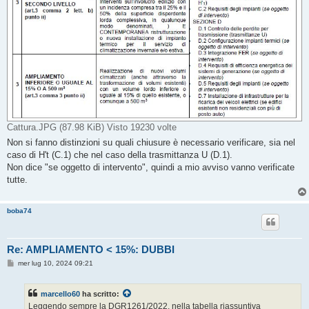
Cattura.JPG (87.98 KiB) Visto 19230 volte
Non si fanno distinzioni su quali chiusure è necessario verificare, sia nel
caso di H't (C.1) che nel caso della trasmittanza U (D.1).
Non dice "se oggetto di intervento", quindi a mio avviso vanno verificate
tutte.
boba74
Re: AMPLIAMENTO < 15%: DUBBI
M
mer lug 10, 2024 09:21
e
s
s
marcello60
ha scritto:
a
g
Leggendo sempre la DGR1261/2022, nella tabella riassuntiva