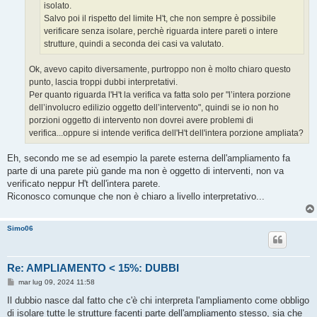
isolato.
Salvo poi il rispetto del limite H't, che non sempre è possibile
verificare senza isolare, perchè riguarda intere pareti o intere
strutture, quindi a seconda dei casi va valutato.
Ok, avevo capito diversamente, purtroppo non è molto chiaro questo
punto, lascia troppi dubbi interpretativi.
Per quanto riguarda l'H't la verifica va fatta solo per "l’intera porzione
dell’involucro edilizio oggetto dell’intervento", quindi se io non ho
porzioni oggetto di intervento non dovrei avere problemi di
verifica...oppure si intende verifica dell'H't dell'intera porzione ampliata?
Eh, secondo me se ad esempio la parete esterna dell'ampliamento fa
parte di una parete più gande ma non è oggetto di interventi, non va
verificato neppur H't dell'intera parete.
Riconosco comunque che non è chiaro a livello interpretativo...
Simo06
Re: AMPLIAMENTO < 15%: DUBBI
M
mar lug 09, 2024 11:58
e
s
Il dubbio nasce dal fatto che c'è chi interpreta l'ampliamento come obbligo
s
di isolare tutte le strutture facenti parte dell'ampliamento stesso, sia che
a