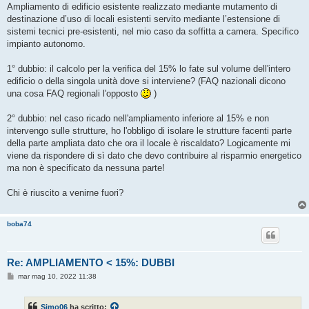
s
Ampliamento di edificio esistente realizzato mediante mutamento di
s
destinazione d’uso di locali esistenti servito mediante l’estensione di
a
g
sistemi tecnici pre-esistenti, nel mio caso da soffitta a camera. Specifico
g
impianto autonomo.
i
o
1° dubbio: il calcolo per la verifica del 15% lo fate sul volume dell'intero
edificio o della singola unità dove si interviene? (FAQ nazionali dicono
una cosa FAQ regionali l'opposto
)
2° dubbio: nel caso ricado nell'ampliamento inferiore al 15% e non
intervengo sulle strutture, ho l'obbligo di isolare le strutture facenti parte
della parte ampliata dato che ora il locale è riscaldato? Logicamente mi
viene da rispondere di sì dato che devo contribuire al risparmio energetico
ma non è specificato da nessuna parte!
Chi è riuscito a venirne fuori?
boba74
Re: AMPLIAMENTO < 15%: DUBBI
M
mar mag 10, 2022 11:38
e
s
s
Simo06
ha scritto:
a