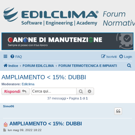
FAQ
Iscriviti
Login
C
Indice
FORUM EDILCLIMA
FORUM TERMOTECNICA E IMPIANTI
e
AMPLIAMENTO < 15%: DUBBI
r
Moderatore:
Edilclima
c
Cerca
Ricerca avanzata
Rispondi
a
37 messaggi • Pagina
1
di
1
Simo06
AMPLIAMENTO < 15%: DUBBI
M
lun mag 09, 2022 18:22
e