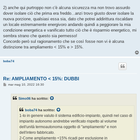
2) anche qui purtroppo non c'è alcuna sicurezza ma non trovo assurdo
dover isolare ciò che prima era freddo...anzi trovo giusto dover isolare la
nuova porzione, qualsiasi essa sia, dato che potrei addirittura riscaldare
un locale estremamente energivoro andando quindi a peggiorare la mia
condizione energetica e vanificato tutto ciò che è risparmio energetico, mi
sembra strano che questo sia permesso!
Concordo però sul ragionamento che se così fosse non vi è alcuna
distinzione tra ampliamento < 15% e > 15%.
boba74
Re: AMPLIAMENTO < 15%: DUBBI
M
mar mag 10, 2022 16:30
e
s
s
Simo06
ha scritto:
a
g
g
boba74
ha scritto:
i
o
1-Io in genere valuto il sistema edificio-impianto, quindi nel caso di
impianto autonomo andrebbe verificato rispetto al volume
dell'unità termoautonoma oggetto di "ampliamento" e non
dell'intero fabbricato.
2-Come ampliamento <15% ricadi per esclusione in