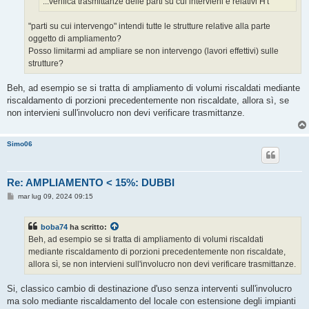
...verifica trasmittanze delle parti su cui intervieni e relativi H't
"parti su cui intervengo" intendi tutte le strutture relative alla parte
oggetto di ampliamento?
Posso limitarmi ad ampliare se non intervengo (lavori effettivi) sulle
strutture?
Beh, ad esempio se si tratta di ampliamento di volumi riscaldati mediante
riscaldamento di porzioni precedentemente non riscaldate, allora sì, se
non intervieni sull'involucro non devi verificare trasmittanze.
Simo06
Re: AMPLIAMENTO < 15%: DUBBI
M
mar lug 09, 2024 09:15
e
s
s
boba74
ha scritto:
a
g
Beh, ad esempio se si tratta di ampliamento di volumi riscaldati
g
mediante riscaldamento di porzioni precedentemente non riscaldate,
i
o
allora sì, se non intervieni sull'involucro non devi verificare trasmittanze.
Si, classico cambio di destinazione d'uso senza interventi sull'involucro
ma solo mediante riscaldamento del locale con estensione degli impianti