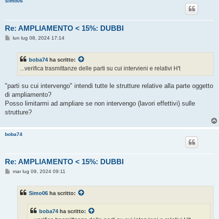
Simo06
o
Re: AMPLIAMENTO < 15%: DUBBI
M
lun lug 08, 2024 17:14
e
s
s
boba74
ha scritto:
a
g
...verifica trasmittanze delle parti su cui intervieni e relativi H't
g
i
o
"parti su cui intervengo" intendi tutte le strutture relative alla parte oggetto
di ampliamento?
Posso limitarmi ad ampliare se non intervengo (lavori effettivi) sulle
strutture?
boba74
Re: AMPLIAMENTO < 15%: DUBBI
M
mar lug 09, 2024 09:11
e
s
s
Simo06
ha scritto:
a
g
g
boba74
ha scritto:
i
o