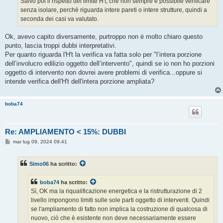
Salvo poi il rispetto del limite H't, che non sempre è possibile verificare
senza isolare, perchè riguarda intere pareti o intere strutture, quindi a
seconda dei casi va valutato.
Ok, avevo capito diversamente, purtroppo non è molto chiaro questo
punto, lascia troppi dubbi interpretativi.
Per quanto riguarda l'H't la verifica va fatta solo per "l’intera porzione
dell’involucro edilizio oggetto dell’intervento", quindi se io non ho porzioni
oggetto di intervento non dovrei avere problemi di verifica...oppure si
intende verifica dell'H't dell'intera porzione ampliata?
boba74
Re: AMPLIAMENTO < 15%: DUBBI
M
mar lug 09, 2024 09:41
e
s
s
Simo06
ha scritto:
a
g
g
boba74
ha scritto:
i
o
Sì, OK ma la riqualificazione energetica e la ristrutturazione di 2
livello impongono limiti sulle sole parti oggetto di interventi. Quindi
se l'ampliamento di fatto non implica la costruzione di qualcosa di
nuovo, ciò che è esistente non deve necessariamente essere