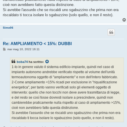
cioè non avrebbero fatto questa distinzione.
Si avrebbe l'assurdo che se riscaldi uno sgabuzzino che prima non era
riscaldato ti tocca isolare lo sgabuzzino (solo quello, e non il resto).
Simo06
Re: AMPLIAMENTO < 15%: DUBBI
M
mar mag 10, 2022 16:11
e
s
s
boba74
ha scritto:
a
g
1-Io in genere valuto il sistema edificio-impianto, quindi nel caso di
g
impianto autonomo andrebbe verificato rispetto al volume dell'unità
i
o
termoautonoma oggetto di "ampliamento" e non dell'intero fabbricato.
2-Come ampliamento <15% ricadi per esclusione in "riqualificazione
energetica", per tanto vanno verificati solo gli elementi oggetto di
intervento: quello che non tocchi non deve avere trasmittanza di legge,
e del resto se così fosse dovresti isolare a prescindere, quindi non
cambierebbe praticamente nulla rispetto al caso di ampliamento >15%,
cioè non avrebbero fatto questa distinzione.
Si avrebbe l'assurdo che se riscaldi uno sgabuzzino che prima non era
riscaldato ti tocca isolare lo sgabuzzino (solo quello, e non il resto).