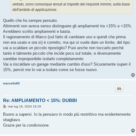
vetrato, sono comunque tenuti al rispetto dei requisiti minimi, sulla base
dell'ambito di applicazione.
Quello che ho sempre pensato.
Altrimenti non aveva senso distinguere gli ampliamenti tra >15% e <15%.
Avrebbero scritto ampliamenti e basta.
Il ragionamento di Marco (sul fatto di cambiare uso e quindi che prima
non era usato e ora si) è corretto, ma qui si vuole dare un limite, del tipo:
vai a scaldare un piccolo ripostiglio? Puoi anche non toccarlo perchè
tanto è talmente piccolo che incide poco sul totale, e diversamente
sarebbe improponibile isolarlo completamente.
Vai a riscaldare un garage mediante cambio d'uso? Sicuramente superi il
15%, perciò me lo vai a isolare come se fosse nuovo.
marcello60
Re: AMPLIAMENTO < 15%: DUBBI
M
mar lug 16, 2024 16:19
e
s
Buono a sapersi. Io la pensavo in modo più restrittivo ma evidentemente
s
sbagliavo.
a
g
Grazie per la condivisione.
g
i
o