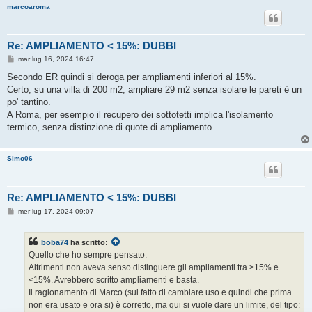
marcoaroma
Re: AMPLIAMENTO < 15%: DUBBI
M
mar lug 16, 2024 16:47
e
s
Secondo ER quindi si deroga per ampliamenti inferiori al 15%.
s
Certo, su una villa di 200 m2, ampliare 29 m2 senza isolare le pareti è un
a
g
po' tantino.
g
A Roma, per esempio il recupero dei sottotetti implica l'isolamento
i
o
termico, senza distinzione di quote di ampliamento.
Simo06
Re: AMPLIAMENTO < 15%: DUBBI
M
mer lug 17, 2024 09:07
e
s
s
boba74
ha scritto:
a
g
Quello che ho sempre pensato.
g
Altrimenti non aveva senso distinguere gli ampliamenti tra >15% e
i
o
<15%. Avrebbero scritto ampliamenti e basta.
Il ragionamento di Marco (sul fatto di cambiare uso e quindi che prima
non era usato e ora si) è corretto, ma qui si vuole dare un limite, del tipo: