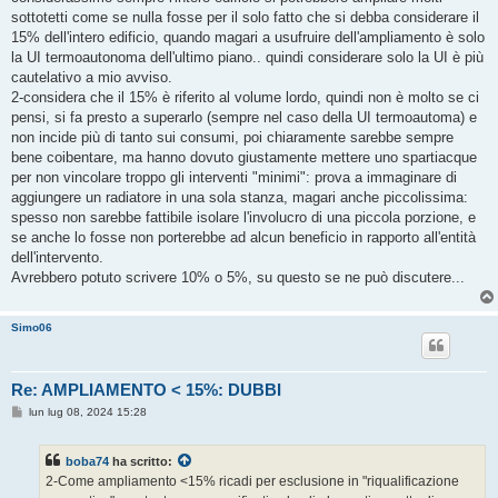
sottotetti come se nulla fosse per il solo fatto che si debba considerare il
15% dell'intero edificio, quando magari a usufruire dell'ampliamento è solo
la UI termoautonoma dell'ultimo piano.. quindi considerare solo la UI è più
cautelativo a mio avviso.
2-considera che il 15% è riferito al volume lordo, quindi non è molto se ci
pensi, si fa presto a superarlo (sempre nel caso della UI termoautoma) e
non incide più di tanto sui consumi, poi chiaramente sarebbe sempre
bene coibentare, ma hanno dovuto giustamente mettere uno spartiacque
per non vincolare troppo gli interventi "minimi": prova a immaginare di
aggiungere un radiatore in una sola stanza, magari anche piccolissima:
spesso non sarebbe fattibile isolare l'involucro di una piccola porzione, e
se anche lo fosse non porterebbe ad alcun beneficio in rapporto all'entità
dell'intervento.
Avrebbero potuto scrivere 10% o 5%, su questo se ne può discutere...
Simo06
Re: AMPLIAMENTO < 15%: DUBBI
M
lun lug 08, 2024 15:28
e
s
s
boba74
ha scritto:
a
g
2-Come ampliamento <15% ricadi per esclusione in "riqualificazione
g