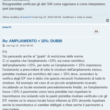
Bisognerebbe verificare gli altri SW come ragionano e come interpretano
quel passaggio.
Ultima modifica di
boba74
il mer lug 10, 2024 09:38, modificato 1 volta in totale.
boba74
Re: AMPLIAMENTO < 15%: DUBBI
M
mer lug 10, 2024 09:35
e
s
PS:
s
Sto pensando anche al "grado" di restrizione delle norme.
a
g
Ci si aspetta che l'ampliamento <15% sia meno restrittivo
g
dell'ampliamento >15%, per tanto se l'ampliamento < 15% imponesse
i
o
l'isolamento a prescindere di tutte le strutture dell'ampliamento stesso,
potrebbe risultare più restrittivo del caso > 15% dove, essendoci la
verifica degli EP non è detto che questa necessiti l'isolamento di tutte le
strutture. Ad esempio nel caso di un piccolo ampliamento ricavato
riscaldando un locale esistente precedentemente freddo, se l'ampliamento
fosse >15% il pavimento verso terra potrebbe non rispettare le
trasmittanze ma isolando solo le pareti potrebbe risultare verificato con gli
EP, mentre se lo stesso locale fosse inferiore al 15% dovendo rispettare
anche la trasmittanza si sarebbe obbligati a rifare anche il pavimento a
prescindere.