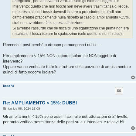
energetica", per tanto vanno verificati solo gli elementi oggetto di
i
o
intervento: quello che non tocchi non deve avere trasmittanza di legge,
e del resto se così fosse dovresti isolare a prescindere, quindi non
cambierebbe praticamente nulla rispetto al caso di ampliamento >15%,
cioè non avrebbero fatto questa distinzione.
Si avrebbe l'assurdo che se riscaldi uno sgabuzzino che prima non era
riscaldato ti tocca isolare lo sgabuzzino (solo quello, e non il resto).
Riprendo il post perché purtroppo permangono i dubbi...
Per ampliamento < 15% NON occorre isolare se NON oggetto di
intervento?
Oppure vanno verificate tutte le strutture della porzione di ampliamento e
quindi di fatto occorre isolare?
boba74
Re: AMPLIAMENTO < 15%: DUBBI
M
lun lug 08, 2024 17:08
e
s
Gli ampliamenti < 15% sono assimilabili alle ristrutturazioni di 2° livello,
s
per tanto verifica trasmittanze delle parti su cui intervieni e relativi H't
a
g
g
i