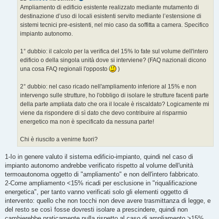
g
Ampliamento di edificio esistente realizzato mediante mutamento di
g
destinazione d’uso di locali esistenti servito mediante l’estensione di
i
o
sistemi tecnici pre-esistenti, nel mio caso da soffitta a camera. Specifico
impianto autonomo.
1° dubbio: il calcolo per la verifica del 15% lo fate sul volume dell'intero
edificio o della singola unità dove si interviene? (FAQ nazionali dicono
una cosa FAQ regionali l'opposto
)
2° dubbio: nel caso ricado nell'ampliamento inferiore al 15% e non
intervengo sulle strutture, ho l'obbligo di isolare le strutture facenti parte
della parte ampliata dato che ora il locale è riscaldato? Logicamente mi
viene da rispondere di sì dato che devo contribuire al risparmio
energetico ma non è specificato da nessuna parte!
Chi è riuscito a venirne fuori?
1-Io in genere valuto il sistema edificio-impianto, quindi nel caso di
impianto autonomo andrebbe verificato rispetto al volume dell'unità
termoautonoma oggetto di "ampliamento" e non dell'intero fabbricato.
2-Come ampliamento <15% ricadi per esclusione in "riqualificazione
energetica", per tanto vanno verificati solo gli elementi oggetto di
intervento: quello che non tocchi non deve avere trasmittanza di legge, e
del resto se così fosse dovresti isolare a prescindere, quindi non
cambierebbe praticamente nulla rispetto al caso di ampliamento >15%,