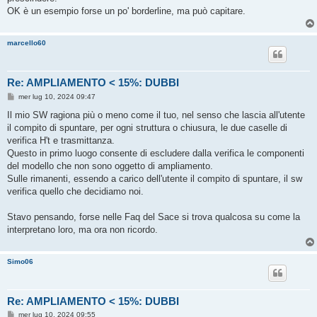
OK è un esempio forse un po' borderline, ma può capitare.
marcello60
Re: AMPLIAMENTO < 15%: DUBBI
M
mer lug 10, 2024 09:47
e
s
Il mio SW ragiona più o meno come il tuo, nel senso che lascia all'utente
s
il compito di spuntare, per ogni struttura o chiusura, le due caselle di
a
g
verifica H't e trasmittanza.
g
Questo in primo luogo consente di escludere dalla verifica le componenti
i
o
del modello che non sono oggetto di ampliamento.
Sulle rimanenti, essendo a carico dell'utente il compito di spuntare, il sw
verifica quello che decidiamo noi.
Stavo pensando, forse nelle Faq del Sace si trova qualcosa su come la
interpretano loro, ma ora non ricordo.
Simo06
Re: AMPLIAMENTO < 15%: DUBBI
M
mer lug 10, 2024 09:55