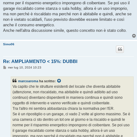
norme per il risparmio energetico impongono di coibentare. Se poi uso il
garage riscaldato come stanza o sala hobby, allora è un uso improprio,
ma non perché è riscaldato ma perché non è abitabile e quindi, anche se
non è vietato scaldarli, l'uso previsto dovrebbe essere limitato e così
anche il consumo energetico.
Anche nell'altra discussione simile, questo concetto non è stato colto.
Simo06
Re: AMPLIAMENTO < 15%: DUBBI
M
mer lug 10, 2024 10:23
e
s
s
marcoaroma
ha scritto:
a
g
Va capito che le strutture esistenti del locale che diventa abitabile
g
(attenzione, non riscaldato, ma abitabile e quindi adibito ad uso
i
o
continuo) diventano disperdenti in maniera continua e quindi sono
oggetto di intervento e vanno verificate e quindi coibentate.
Tra l'altro mi sembra abbastanza chiara la normativa per l'ER.
Se è un ripostiglio o un garage, ci vado 2 volte al giorno massimo. Se è
una camera ci sto dentro un tot ore al giorno e la riscaldo e quindi le
norme per il risparmio energetico impongono di coibentare. Se poi uso
il garage riscaldato come stanza o sala hobby, allora è un uso
improprio, ma non perché è riscaldato ma perché non è abitabile e