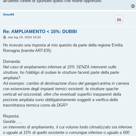
all'utente l'onere di spuntare quello che ritiene opportuno.
Simo06
Re: AMPLIAMENTO < 15%: DUBBI
M
mar lug 16, 2024 16:02
e
s
Ho ricevuto una risposta al mio quesito da parte della regione Emilia
s
Romagna (tramite ART-ER):
a
g
g
Domanda:
i
o
Nel caso di ampliamento inferiore al 15% SENZA interventi sulle
strutture, ho l'obbligo di isolare le strutture facenti parte della parte
ampliata?
Ad esempio: cambio di destinazione d'uso del garage/cantina in camera
con estensione degli impianti termici esistenti: le strutture opache
verticali ed orizzontali, oltre che eventuali superfici trasparenti della
porzione ampliata sono obbligatoriamente soggetti a verifica della
trasmittanza termica come da DGR?
Risposta:
Gentile ...,
un intervento di ampliamento, il cui volume lordo climatizzato sia inferiore
o uguale al 15% di quello esistente o comunque inferiore o uguale a 500