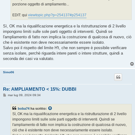
porzione oggetto di ampliamento...
EDIT: qui
viewtopic.php?p=254137#p254137
Sì, OK ma la riqualificazione energetica e la ristrutturazione di 2 livello
impongono limiti sulle sole parti oggetto di interventi. Quindi se
l'ampliamento di fatto non implica la costruzione di qualcosa di nuovo, ciò
che è esistente non deve necessariamente essere isolato.
Salvo poi il rispetto del limite H't, che non sempre è possibile verificare
senza isolare, perchè riguarda intere pareti o intere strutture, quindi a
seconda dei casi va valutato.
Simo06
Re: AMPLIAMENTO < 15%: DUBBI
M
mar lug 09, 2024 09:34
e
s
s
boba74
ha scritto:
a
g
Sì, OK ma la riqualificazione energetica e la ristrutturazione di 2 livello
g
impongono limiti sulle sole parti oggetto di interventi. Quindi se
i
o
l'ampliamento di fatto non implica la costruzione di qualcosa di nuovo,
ciò che è esistente non deve necessariamente essere isolato.