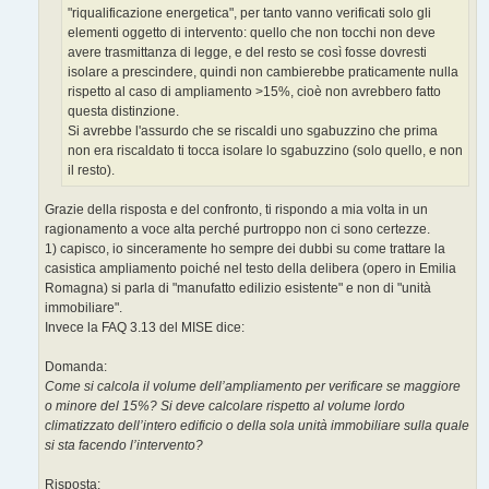
"riqualificazione energetica", per tanto vanno verificati solo gli
elementi oggetto di intervento: quello che non tocchi non deve
avere trasmittanza di legge, e del resto se così fosse dovresti
isolare a prescindere, quindi non cambierebbe praticamente nulla
rispetto al caso di ampliamento >15%, cioè non avrebbero fatto
questa distinzione.
Si avrebbe l'assurdo che se riscaldi uno sgabuzzino che prima
non era riscaldato ti tocca isolare lo sgabuzzino (solo quello, e non
il resto).
Grazie della risposta e del confronto, ti rispondo a mia volta in un
ragionamento a voce alta perché purtroppo non ci sono certezze.
1) capisco, io sinceramente ho sempre dei dubbi su come trattare la
casistica ampliamento poiché nel testo della delibera (opero in Emilia
Romagna) si parla di "manufatto edilizio esistente" e non di "unità
immobiliare".
Invece la FAQ 3.13 del MISE dice:
Domanda:
Come si calcola il volume dell’ampliamento per verificare se maggiore
o minore del 15%? Si deve calcolare rispetto al volume lordo
climatizzato dell’intero edificio o della sola unità immobiliare sulla quale
si sta facendo l’intervento?
Risposta: