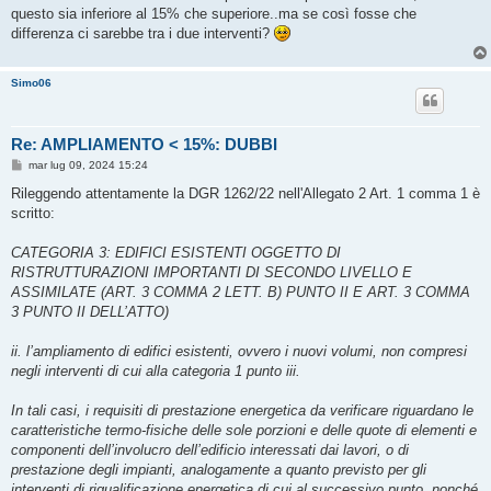
g
questo sia inferiore al 15% che superiore..ma se così fosse che
g
differenza ci sarebbe tra i due interventi?
i
o
Simo06
Re: AMPLIAMENTO < 15%: DUBBI
M
mar lug 09, 2024 15:24
e
s
Rileggendo attentamente la DGR 1262/22 nell'Allegato 2 Art. 1 comma 1 è
s
scritto:
a
g
g
CATEGORIA 3: EDIFICI ESISTENTI OGGETTO DI
i
o
RISTRUTTURAZIONI IMPORTANTI DI SECONDO LIVELLO E
ASSIMILATE (ART. 3 COMMA 2 LETT. B) PUNTO II E ART. 3 COMMA
3 PUNTO II DELL’ATTO)
ii. l’ampliamento di edifici esistenti, ovvero i nuovi volumi, non compresi
negli interventi di cui alla categoria 1 punto iii.
In tali casi, i requisiti di prestazione energetica da verificare riguardano le
caratteristiche termo-fisiche delle sole porzioni e delle quote di elementi e
componenti dell’involucro dell’edificio interessati dai lavori, o di
prestazione degli impianti, analogamente a quanto previsto per gli
interventi di riqualificazione energetica di cui al successivo punto, nonché