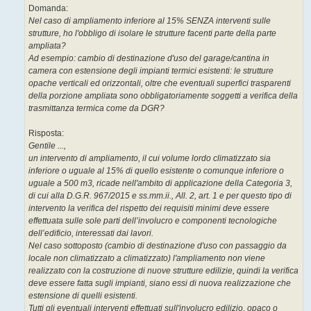
Domanda:
Nel caso di ampliamento inferiore al 15% SENZA interventi sulle
strutture, ho l'obbligo di isolare le strutture facenti parte della parte
ampliata?
Ad esempio: cambio di destinazione d'uso del garage/cantina in
camera con estensione degli impianti termici esistenti: le strutture
opache verticali ed orizzontali, oltre che eventuali superfici trasparenti
della porzione ampliata sono obbligatoriamente soggetti a verifica della
trasmittanza termica come da DGR?
Risposta:
Gentile ...,
un intervento di ampliamento, il cui volume lordo climatizzato sia
inferiore o uguale al 15% di quello esistente o comunque inferiore o
uguale a 500 m3, ricade nell'ambito di applicazione della Categoria 3,
di cui alla D.G.R. 967/2015 e ss.mm.ii., All. 2, art. 1 e per questo tipo di
intervento la verifica del rispetto dei requisiti minimi deve essere
effettuata sulle sole parti dell’involucro e componenti tecnologiche
dell’edificio, interessati dai lavori.
Nel caso sottoposto (cambio di destinazione d'uso con passaggio da
locale non climatizzato a climatizzato) l'ampliamento non viene
realizzato con la costruzione di nuove strutture edilizie, quindi la verifica
deve essere fatta sugli impianti, siano essi di nuova realizzazione che
estensione di quelli esistenti.
Tutti gli eventuali interventi effettuati sull'involucro edilizio, opaco o