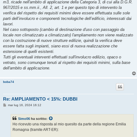
m3, ricade nell'ambito di applicazione della Categoria 3, di cui alla D.G.R.
967/2015 e ss.mm.ii., All. 2, art. 1 e per questo tipo di intervento la
verifica del rispetto dei requisiti minimi deve essere effettuata sulle sole
parti dell’involucro e componenti tecnologiche dell’edificio, interessati dai
lavori.
Nel caso sottoposto (cambio di destinazione d'uso con passaggio da
locale non climatizzato a climatizzato) l'ampliamento non viene realizzato
con la costruzione di nuove strutture edilizie, quindi la verifica deve
essere fatta sugli impianti, siano essi di nuova realizzazione che
estensione di quelli esistenti.
Tutti gli eventuali interventi effettuati sull'involucro edilizio, opaco o
vetrato, sono comunque tenuti al rispetto dei requisiti minimi, sulla base
dell'ambito di applicazione.
boba74
Re: AMPLIAMENTO < 15%: DUBBI
M
mar lug 16, 2024 16:12
e
s
s
Simo06
ha scritto:
a
g
Ho ricevuto una risposta al mio quesito da parte della regione Emilia
g
Romagna (tramite ART-ER):
i
o