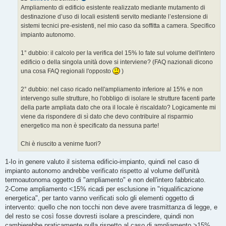
g
Ampliamento di edificio esistente realizzato mediante mutamento di
g
destinazione d’uso di locali esistenti servito mediante l’estensione di
i
o
sistemi tecnici pre-esistenti, nel mio caso da soffitta a camera. Specifico
impianto autonomo.
1° dubbio: il calcolo per la verifica del 15% lo fate sul volume dell'intero
edificio o della singola unità dove si interviene? (FAQ nazionali dicono
una cosa FAQ regionali l'opposto
)
2° dubbio: nel caso ricado nell'ampliamento inferiore al 15% e non
intervengo sulle strutture, ho l'obbligo di isolare le strutture facenti parte
della parte ampliata dato che ora il locale è riscaldato? Logicamente mi
viene da rispondere di sì dato che devo contribuire al risparmio
energetico ma non è specificato da nessuna parte!
Chi è riuscito a venirne fuori?
1-Io in genere valuto il sistema edificio-impianto, quindi nel caso di
impianto autonomo andrebbe verificato rispetto al volume dell'unità
termoautonoma oggetto di "ampliamento" e non dell'intero fabbricato.
2-Come ampliamento <15% ricadi per esclusione in "riqualificazione
energetica", per tanto vanno verificati solo gli elementi oggetto di
intervento: quello che non tocchi non deve avere trasmittanza di legge, e
del resto se così fosse dovresti isolare a prescindere, quindi non
cambierebbe praticamente nulla rispetto al caso di ampliamento >15%,