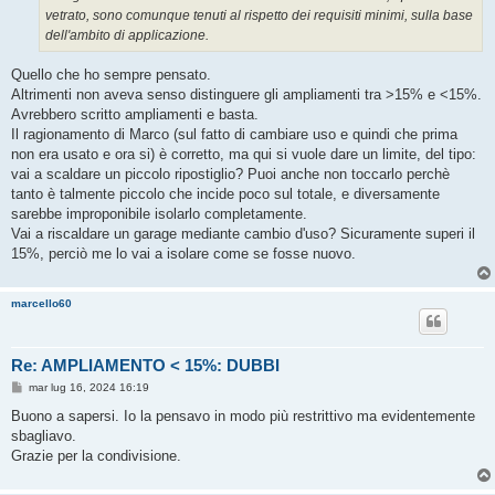
vetrato, sono comunque tenuti al rispetto dei requisiti minimi, sulla base
dell'ambito di applicazione.
Quello che ho sempre pensato.
Altrimenti non aveva senso distinguere gli ampliamenti tra >15% e <15%.
Avrebbero scritto ampliamenti e basta.
Il ragionamento di Marco (sul fatto di cambiare uso e quindi che prima
non era usato e ora si) è corretto, ma qui si vuole dare un limite, del tipo:
vai a scaldare un piccolo ripostiglio? Puoi anche non toccarlo perchè
tanto è talmente piccolo che incide poco sul totale, e diversamente
sarebbe improponibile isolarlo completamente.
Vai a riscaldare un garage mediante cambio d'uso? Sicuramente superi il
15%, perciò me lo vai a isolare come se fosse nuovo.
marcello60
Re: AMPLIAMENTO < 15%: DUBBI
M
mar lug 16, 2024 16:19
e
s
Buono a sapersi. Io la pensavo in modo più restrittivo ma evidentemente
s
sbagliavo.
a
g
Grazie per la condivisione.
g
i
o