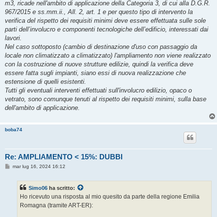
m3, ricade nell'ambito di applicazione della Categoria 3, di cui alla D.G.R.
967/2015 e ss.mm.ii., All. 2, art. 1 e per questo tipo di intervento la
verifica del rispetto dei requisiti minimi deve essere effettuata sulle sole
parti dell’involucro e componenti tecnologiche dell’edificio, interessati dai
lavori.
Nel caso sottoposto (cambio di destinazione d'uso con passaggio da
locale non climatizzato a climatizzato) l'ampliamento non viene realizzato
con la costruzione di nuove strutture edilizie, quindi la verifica deve
essere fatta sugli impianti, siano essi di nuova realizzazione che
estensione di quelli esistenti.
Tutti gli eventuali interventi effettuati sull'involucro edilizio, opaco o
vetrato, sono comunque tenuti al rispetto dei requisiti minimi, sulla base
dell'ambito di applicazione.
boba74
Re: AMPLIAMENTO < 15%: DUBBI
M
mar lug 16, 2024 16:12
e
s
s
Simo06
ha scritto:
a
g
Ho ricevuto una risposta al mio quesito da parte della regione Emilia
g
Romagna (tramite ART-ER):
i
o