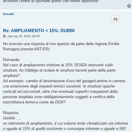
all'utente l'onere di spuntare quello che ritiene opportuno.
Simo06
Re: AMPLIAMENTO < 15%: DUBBI
M
mar lug 16, 2024 16:02
e
s
Ho ricevuto una risposta al mio quesito da parte della regione Emilia
s
Romagna (tramite ART-ER):
a
g
g
Domanda:
i
o
Nel caso di ampliamento inferiore al 15% SENZA interventi sulle
strutture, ho l'obbligo di isolare le strutture facenti parte della parte
ampliata?
Ad esempio: cambio di destinazione d'uso del garage/cantina in camera
con estensione degli impianti termici esistenti: le strutture opache
verticali ed orizzontali, oltre che eventuali superfici trasparenti della
porzione ampliata sono obbligatoriamente soggetti a verifica della
trasmittanza termica come da DGR?
Risposta:
Gentile ...,
un intervento di ampliamento, il cui volume lordo climatizzato sia inferiore
o uguale al 15% di quello esistente o comunque inferiore o uguale a 500