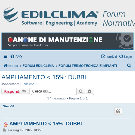
FAQ
Iscriviti
Login
C
Indice
FORUM EDILCLIMA
FORUM TERMOTECNICA E IMPIANTI
e
AMPLIAMENTO < 15%: DUBBI
r
Moderatore:
Edilclima
c
Cerca
Ricerca avanzata
Rispondi
a
37 messaggi • Pagina
1
di
1
Simo06
AMPLIAMENTO < 15%: DUBBI
M
lun mag 09, 2022 18:22
e