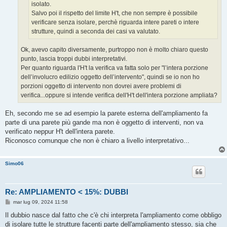
isolato.
Salvo poi il rispetto del limite H't, che non sempre è possibile
verificare senza isolare, perchè riguarda intere pareti o intere
strutture, quindi a seconda dei casi va valutato.
Ok, avevo capito diversamente, purtroppo non è molto chiaro questo
punto, lascia troppi dubbi interpretativi.
Per quanto riguarda l'H't la verifica va fatta solo per "l’intera porzione
dell’involucro edilizio oggetto dell’intervento", quindi se io non ho
porzioni oggetto di intervento non dovrei avere problemi di
verifica...oppure si intende verifica dell'H't dell'intera porzione ampliata?
Eh, secondo me se ad esempio la parete esterna dell'ampliamento fa
parte di una parete più gande ma non è oggetto di interventi, non va
verificato neppur H't dell'intera parete.
Riconosco comunque che non è chiaro a livello interpretativo...
Simo06
Re: AMPLIAMENTO < 15%: DUBBI
M
mar lug 09, 2024 11:58
e
s
Il dubbio nasce dal fatto che c'è chi interpreta l'ampliamento come obbligo
s
di isolare tutte le strutture facenti parte dell'ampliamento stesso, sia che
a