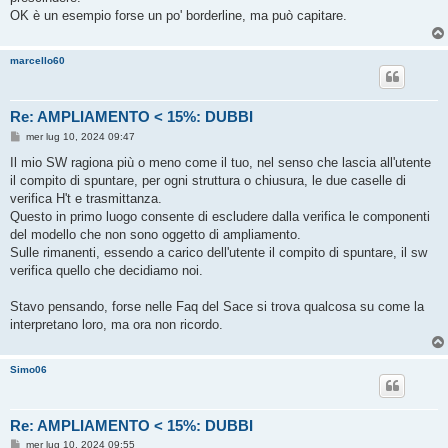
OK è un esempio forse un po' borderline, ma può capitare.
marcello60
Re: AMPLIAMENTO < 15%: DUBBI
M
mer lug 10, 2024 09:47
e
s
Il mio SW ragiona più o meno come il tuo, nel senso che lascia all'utente
s
il compito di spuntare, per ogni struttura o chiusura, le due caselle di
a
g
verifica H't e trasmittanza.
g
Questo in primo luogo consente di escludere dalla verifica le componenti
i
o
del modello che non sono oggetto di ampliamento.
Sulle rimanenti, essendo a carico dell'utente il compito di spuntare, il sw
verifica quello che decidiamo noi.
Stavo pensando, forse nelle Faq del Sace si trova qualcosa su come la
interpretano loro, ma ora non ricordo.
Simo06
Re: AMPLIAMENTO < 15%: DUBBI
M
mer lug 10, 2024 09:55