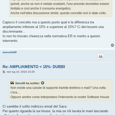
quindi, anche se non è vietato scaldarli, l'uso previsto dovrebbe essere
limitato e così anche il consumo energetico.
Anche nell'altra discussione simile, questo concetto non è stato colto.
Capisco il concetto ma a questo punto qual è la differenza tra
ampliamento inferiore al 15% e superiore al 15%? Ci dev'essere una
discriminante...
Io non ho trovato chiarezza nella normativa ER in merito a questo
intervento.
marcello60
Re: AMPLIAMENTO < 15%: DUBBI
M
mer lug 10, 2024 10:29
e
s
s
Simo06
ha scritto:
a
g
Non esiste una canale di supporto tramite telefono o mail? Una volta
g
c'era....
i
o
Oppure sentire come interpretano l'intervento le nostre Software House
Ci sarebbe il solito indirizzo email del Sace.
Per quanto riguarda la sw house, la mia se n'è lavata le mani lasciando