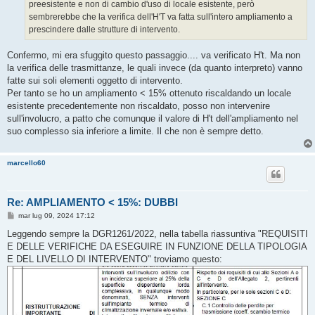
preesistente e non di cambio d'uso di locale esistente, però
sembrerebbe che la verifica dell'H'T va fatta sull'intero ampliamento a
prescindere dalle strutture di intervento.
Confermo, mi era sfuggito questo passaggio.... va verificato H't. Ma non
la verifica delle trasmittanze, le quali invece (da quanto interpreto) vanno
fatte sui soli elementi oggetto di intervento.
Per tanto se ho un ampliamento < 15% ottenuto riscaldando un locale
esistente precedentemente non riscaldato, posso non intervenire
sull'involucro, a patto che comunque il valore di H't dell'ampliamento nel
suo complesso sia inferiore a limite. Il che non è sempre detto.
marcello60
Re: AMPLIAMENTO < 15%: DUBBI
M
mar lug 09, 2024 17:12
e
s
Leggendo sempre la DGR1261/2022, nella tabella riassuntiva "REQUISITI
s
E DELLE VERIFICHE DA ESEGUIRE IN FUNZIONE DELLA TIPOLOGIA
a
g
E DEL LIVELLO DI INTERVENTO" troviamo questo:
g
i
o