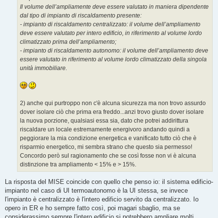
Il volume dell’ampliamente deve essere valutato in maniera dipendente
dal tipo di impianto di riscaldamento presente:
- impianto di riscaldamento centralizzato: il volume dell’ampliamento
deve essere valutato per intero edificio, in riferimento al volume lordo
climatizzato prima dell’ampliamento;
- impianto di riscaldamento autonomo: il volume dell’ampliamento deve
essere valutato in riferimento al volume lordo climatizzato della singola
unità immobiliare.
2) anche qui purtroppo non c'è alcuna sicurezza ma non trovo assurdo
dover isolare ciò che prima era freddo...anzi trovo giusto dover isolare
la nuova porzione, qualsiasi essa sia, dato che potrei addirittura
riscaldare un locale estremamente energivoro andando quindi a
peggiorare la mia condizione energetica e vanificato tutto ciò che è
risparmio energetico, mi sembra strano che questo sia permesso!
Concordo però sul ragionamento che se così fosse non vi è alcuna
distinzione tra ampliamento < 15% e > 15%.
La risposta del MISE coincide con quello che penso io: il sistema edificio-
impianto nel caso di UI termoautonomo è la UI stessa, se invece
l'impianto è centralizzato è l'intero edificio servito da centralizzato. Io
opero in ER e ho sempre fatto così, poi magari sbaglio, ma se
considerassimo sempre l'intero edificio si potrebbero ampliare molti