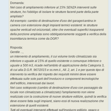
Domanda:
Nel caso di ampliamento inferiore al 15% SENZA interventi sulle
strutture, ho l'obbligo di isolare le strutture facenti parte della parte
ampliata?
Ad esempio: cambio di destinazione d'uso del garage/cantina in
camera con estensione degli impianti termici esistenti: le strutture
opache verticali ed orizzontali, oltre che eventuali superfici trasparenti
della porzione ampliata sono obbligatoriamente soggetti a verifica della
trasmittanza termica come da DGR?
Risposta:
Gentile ...,
un intervento di ampliamento, il cui volume lordo climatizzato sia
inferiore o uguale al 15% di quello esistente o comunque inferiore o
uguale a 500 m3, ricade nell'ambito di applicazione della Categoria 3,
di cui alla D.G.R. 967/2015 e ss.mm.ii., All. 2, art. 1 e per questo tipo di
intervento la verifica del rispetto dei requisiti minimi deve essere
effettuata sulle sole parti dell’involucro e componenti tecnologiche
dell’edificio, interessati dai lavori.
Nel caso sottoposto (cambio di destinazione d'uso con passaggio da
locale non climatizzato a climatizzato) l'ampliamento non viene
realizzato con la costruzione di nuove strutture edilizie, quindi la verifica
deve essere fatta sugli impianti, siano essi di nuova realizzazione che
estensione di quelli esistenti.
Tutti gli eventuali interventi effettuati sull'involucro edilizio, opaco o