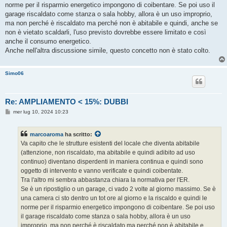
norme per il risparmio energetico impongono di coibentare. Se poi uso il
garage riscaldato come stanza o sala hobby, allora è un uso improprio,
ma non perché è riscaldato ma perché non è abitabile e quindi, anche se
non è vietato scaldarli, l'uso previsto dovrebbe essere limitato e così
anche il consumo energetico.
Anche nell'altra discussione simile, questo concetto non è stato colto.
Simo06
Re: AMPLIAMENTO < 15%: DUBBI
M
mer lug 10, 2024 10:23
e
s
s
marcoaroma
ha scritto:
a
g
Va capito che le strutture esistenti del locale che diventa abitabile
g
(attenzione, non riscaldato, ma abitabile e quindi adibito ad uso
i
o
continuo) diventano disperdenti in maniera continua e quindi sono
oggetto di intervento e vanno verificate e quindi coibentate.
Tra l'altro mi sembra abbastanza chiara la normativa per l'ER.
Se è un ripostiglio o un garage, ci vado 2 volte al giorno massimo. Se è
una camera ci sto dentro un tot ore al giorno e la riscaldo e quindi le
norme per il risparmio energetico impongono di coibentare. Se poi uso
il garage riscaldato come stanza o sala hobby, allora è un uso
improprio, ma non perché è riscaldato ma perché non è abitabile e