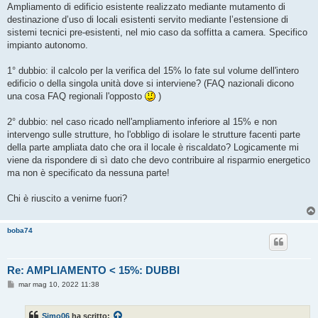
s
Ampliamento di edificio esistente realizzato mediante mutamento di
s
destinazione d’uso di locali esistenti servito mediante l’estensione di
a
g
sistemi tecnici pre-esistenti, nel mio caso da soffitta a camera. Specifico
g
impianto autonomo.
i
o
1° dubbio: il calcolo per la verifica del 15% lo fate sul volume dell'intero
edificio o della singola unità dove si interviene? (FAQ nazionali dicono
una cosa FAQ regionali l'opposto
)
2° dubbio: nel caso ricado nell'ampliamento inferiore al 15% e non
intervengo sulle strutture, ho l'obbligo di isolare le strutture facenti parte
della parte ampliata dato che ora il locale è riscaldato? Logicamente mi
viene da rispondere di sì dato che devo contribuire al risparmio energetico
ma non è specificato da nessuna parte!
Chi è riuscito a venirne fuori?
boba74
Re: AMPLIAMENTO < 15%: DUBBI
M
mar mag 10, 2022 11:38
e
s
s
Simo06
ha scritto:
a