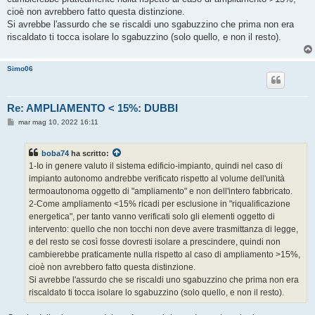
cioè non avrebbero fatto questa distinzione.
Si avrebbe l'assurdo che se riscaldi uno sgabuzzino che prima non era
riscaldato ti tocca isolare lo sgabuzzino (solo quello, e non il resto).
Simo06
Re: AMPLIAMENTO < 15%: DUBBI
M
mar mag 10, 2022 16:11
e
s
s
boba74
ha scritto:
a
g
1-Io in genere valuto il sistema edificio-impianto, quindi nel caso di
g
impianto autonomo andrebbe verificato rispetto al volume dell'unità
i
o
termoautonoma oggetto di "ampliamento" e non dell'intero fabbricato.
2-Come ampliamento <15% ricadi per esclusione in "riqualificazione
energetica", per tanto vanno verificati solo gli elementi oggetto di
intervento: quello che non tocchi non deve avere trasmittanza di legge,
e del resto se così fosse dovresti isolare a prescindere, quindi non
cambierebbe praticamente nulla rispetto al caso di ampliamento >15%,
cioè non avrebbero fatto questa distinzione.
Si avrebbe l'assurdo che se riscaldi uno sgabuzzino che prima non era
riscaldato ti tocca isolare lo sgabuzzino (solo quello, e non il resto).