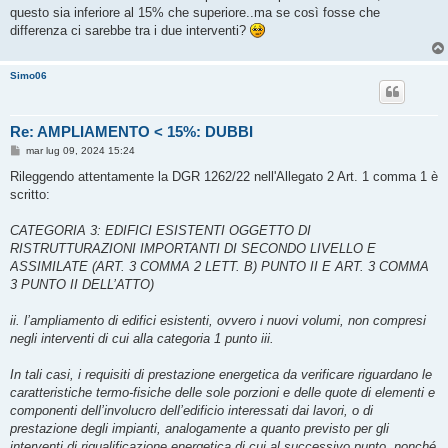
g
questo sia inferiore al 15% che superiore..ma se così fosse che
g
differenza ci sarebbe tra i due interventi?
i
o
Simo06
Re: AMPLIAMENTO < 15%: DUBBI
M
mar lug 09, 2024 15:24
e
s
Rileggendo attentamente la DGR 1262/22 nell'Allegato 2 Art. 1 comma 1 è
s
scritto:
a
g
g
CATEGORIA 3: EDIFICI ESISTENTI OGGETTO DI
i
o
RISTRUTTURAZIONI IMPORTANTI DI SECONDO LIVELLO E
ASSIMILATE (ART. 3 COMMA 2 LETT. B) PUNTO II E ART. 3 COMMA
3 PUNTO II DELL’ATTO)
ii. l’ampliamento di edifici esistenti, ovvero i nuovi volumi, non compresi
negli interventi di cui alla categoria 1 punto iii.
In tali casi, i requisiti di prestazione energetica da verificare riguardano le
caratteristiche termo-fisiche delle sole porzioni e delle quote di elementi e
componenti dell’involucro dell’edificio interessati dai lavori, o di
prestazione degli impianti, analogamente a quanto previsto per gli
interventi di riqualificazione energetica di cui al successivo punto, nonché