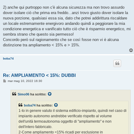
2) anche qui purtroppo non c'è alcuna sicurezza ma non trovo assurdo
dover isolare ciò che prima era freddo...anzi trovo giusto dover isolare la
nuova porzione, qualsiasi essa sia, dato che potrei addirittura riscaldare
un locale estremamente energivoro andando quindi a peggiorare la mia
condizione energetica e vanificato tutto ciò che è risparmio energetico, mi
sembra strano che questo sia permesso!
Concordo però sul ragionamento che se così fosse non vi è alcuna
distinzione tra ampliamento < 15% e > 15%.
boba74
Re: AMPLIAMENTO < 15%: DUBBI
M
mar mag 10, 2022 16:30
e
s
s
Simo06
ha scritto:
a
g
g
boba74
ha scritto:
i
o
1-Io in genere valuto il sistema edificio-impianto, quindi nel caso di
impianto autonomo andrebbe verificato rispetto al volume
dell'unità termoautonoma oggetto di "ampliamento" e non
dell'intero fabbricato.
2-Come ampliamento <15% ricadi per esclusione in