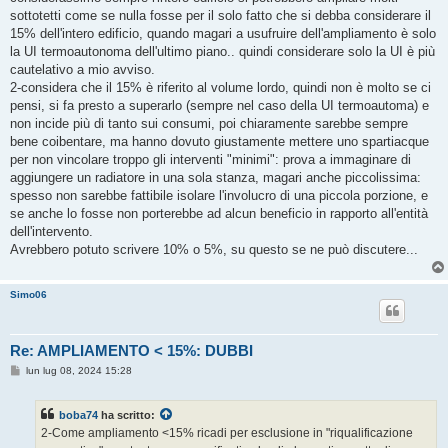
sottotetti come se nulla fosse per il solo fatto che si debba considerare il
15% dell'intero edificio, quando magari a usufruire dell'ampliamento è solo
la UI termoautonoma dell'ultimo piano.. quindi considerare solo la UI è più
cautelativo a mio avviso.
2-considera che il 15% è riferito al volume lordo, quindi non è molto se ci
pensi, si fa presto a superarlo (sempre nel caso della UI termoautoma) e
non incide più di tanto sui consumi, poi chiaramente sarebbe sempre
bene coibentare, ma hanno dovuto giustamente mettere uno spartiacque
per non vincolare troppo gli interventi "minimi": prova a immaginare di
aggiungere un radiatore in una sola stanza, magari anche piccolissima:
spesso non sarebbe fattibile isolare l'involucro di una piccola porzione, e
se anche lo fosse non porterebbe ad alcun beneficio in rapporto all'entità
dell'intervento.
Avrebbero potuto scrivere 10% o 5%, su questo se ne può discutere...
Simo06
Re: AMPLIAMENTO < 15%: DUBBI
M
lun lug 08, 2024 15:28
e
s
s
boba74
ha scritto:
a
g
2-Come ampliamento <15% ricadi per esclusione in "riqualificazione
g