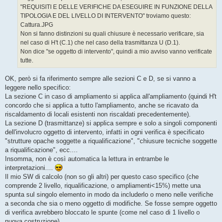
g
"REQUISITI E DELLE VERIFICHE DA ESEGUIRE IN FUNZIONE DELLA
i
o
TIPOLOGIA E DEL LIVELLO DI INTERVENTO" troviamo questo:
Cattura.JPG
Non si fanno distinzioni su quali chiusure è necessario verificare, sia
nel caso di H't (C.1) che nel caso della trasmittanza U (D.1).
Non dice "se oggetto di intervento", quindi a mio avviso vanno verificate
tutte.
OK, però si fa riferimento sempre alle sezioni C e D, se si vanno a
leggere nello specifico:
La sezione C in caso di ampliamento si applica all'ampliamento (quindi H't
concordo che si applica a tutto l'ampliamento, anche se ricavato da
riscaldamento di locali esistenti non riscaldati precedentemente).
La sezione D (trasmittanze) si applica sempre e solo a singoli componenti
dell'involucro oggetto di intervento, infatti in ogni verifica è specificato
"strutture opache soggette a riqualificazione", "chiusure tecniche soggette
a riqualificazione", ecc....
Insomma, non è così automatica la lettura in entrambe le
interpretazioni....
Il mio SW di calcolo (non so gli altri) per questo caso specifico (che
comprende 2 livello, riqualificazione, o ampliamenti<15%) mette una
spunta sul singolo elemento in modo da includerlo o meno nelle verifiche
a seconda che sia o meno oggetto di modifiche. Se fosse sempre oggetto
di verifica avrebbero bloccato le spunte (come nel caso di 1 livello o
nuova costruzione)