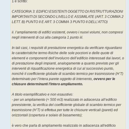
1 è scritto:
i
o
CATEGORIA 3: EDIFICI ESISTENTI OGGETTO DI RISTRUTTURAZIONI
IMPORTANTI DI SECONDO LIVELLO E ASSIMILATE (ART. 3 COMMA 2
LETT. B) PUNTO II E ART. 3 COMMA 3 PUNTO II DELL’ATTO)
ii. l’ampliamento di edifici esistenti, ovvero i nuovi volumi, non compresi
negli interventi di cui alla categoria 1 punto iii.
In tali casi, i requisiti di prestazione energetica da verificare riguardano
le caratteristiche termo-fisiche delle sole porzioni e delle quote di
elementi e componenti dell’involucro dell’edificio interessati dai lavori, o
di prestazione degli impianti, analogamente a quanto previsto per gli
interventi di riqualificazione energetica di cui al successivo punto,
nonché il coefficiente globale di scambio termico per trasmissione (H’T)
determinato per l’intera parete oggetto di intervento,
ovvero per le
chiusure determinanti l’intero ampliamento.
A titolo esemplificativo e non esaustivo:
- per un ampliamento (< 500 m3) realizzato in adiacenza all’edificio
preesistente, la verifica del coefficiente globale di scambio termico per
trasmissione (H’T) si effettua per tutte le chiusure verticali (pareti) ed
orizzontali (copertura e solaio di basamento);
è vero che parla di ampliamento realizzato in adiacenza all'edificio