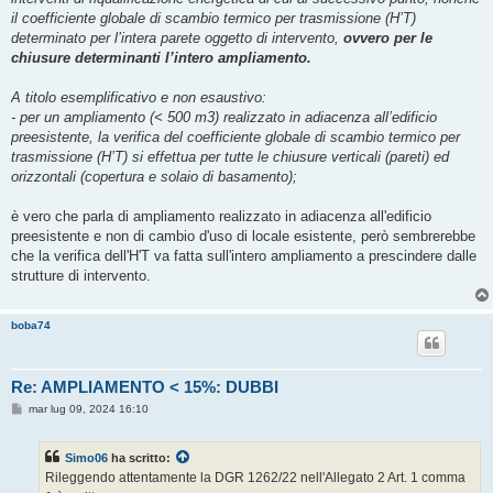
il coefficiente globale di scambio termico per trasmissione (H’T)
determinato per l’intera parete oggetto di intervento,
ovvero per le
chiusure determinanti l’intero ampliamento.
A titolo esemplificativo e non esaustivo:
- per un ampliamento (< 500 m3) realizzato in adiacenza all’edificio
preesistente, la verifica del coefficiente globale di scambio termico per
trasmissione (H’T) si effettua per tutte le chiusure verticali (pareti) ed
orizzontali (copertura e solaio di basamento);
è vero che parla di ampliamento realizzato in adiacenza all'edificio
preesistente e non di cambio d'uso di locale esistente, però sembrerebbe
che la verifica dell'H'T va fatta sull'intero ampliamento a prescindere dalle
strutture di intervento.
boba74
Re: AMPLIAMENTO < 15%: DUBBI
M
mar lug 09, 2024 16:10
e
s
s
Simo06
ha scritto:
a
g
Rileggendo attentamente la DGR 1262/22 nell'Allegato 2 Art. 1 comma
g