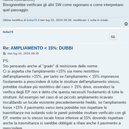
Bisognerebbe verificare gli altri SW come ragionano e come interpretano
quel passaggio.
Ultima modifica di
boba74
il mer lug 10, 2024 09:38, modificato 1 volta in totale.
boba74
Re: AMPLIAMENTO < 15%: DUBBI
M
mer lug 10, 2024 09:35
e
s
PS:
s
Sto pensando anche al "grado" di restrizione delle norme.
a
g
Ci si aspetta che l'ampliamento <15% sia meno restrittivo
g
dell'ampliamento >15%, per tanto se l'ampliamento < 15% imponesse
i
o
l'isolamento a prescindere di tutte le strutture dell'ampliamento stesso,
potrebbe risultare più restrittivo del caso > 15% dove, essendoci la
verifica degli EP non è detto che questa necessiti l'isolamento di tutte le
strutture. Ad esempio nel caso di un piccolo ampliamento ricavato
riscaldando un locale esistente precedentemente freddo, se l'ampliamento
fosse >15% il pavimento verso terra potrebbe non rispettare le
trasmittanze ma isolando solo le pareti potrebbe risultare verificato con gli
EP, mentre se lo stesso locale fosse inferiore al 15% dovendo rispettare
anche la trasmittanza si sarebbe obbligati a rifare anche il pavimento a
prescindere.