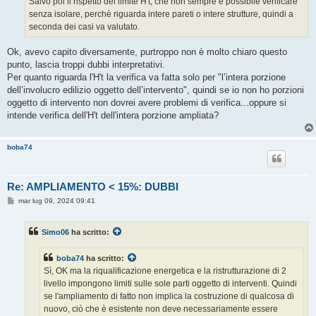
Salvo poi il rispetto del limite H't, che non sempre è possibile verificare
senza isolare, perchè riguarda intere pareti o intere strutture, quindi a
seconda dei casi va valutato.
Ok, avevo capito diversamente, purtroppo non è molto chiaro questo
punto, lascia troppi dubbi interpretativi.
Per quanto riguarda l'H't la verifica va fatta solo per "l’intera porzione
dell’involucro edilizio oggetto dell’intervento", quindi se io non ho porzioni
oggetto di intervento non dovrei avere problemi di verifica...oppure si
intende verifica dell'H't dell'intera porzione ampliata?
boba74
Re: AMPLIAMENTO < 15%: DUBBI
M
mar lug 09, 2024 09:41
e
s
s
Simo06
ha scritto:
a
g
g
boba74
ha scritto:
i
o
Sì, OK ma la riqualificazione energetica e la ristrutturazione di 2
livello impongono limiti sulle sole parti oggetto di interventi. Quindi
se l'ampliamento di fatto non implica la costruzione di qualcosa di
nuovo, ciò che è esistente non deve necessariamente essere