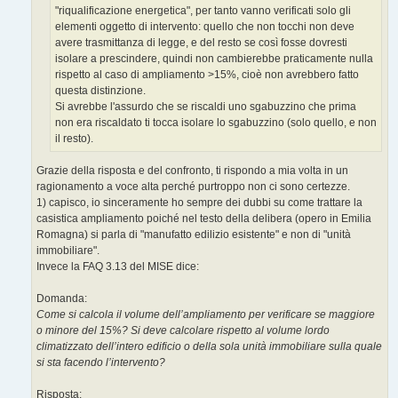
"riqualificazione energetica", per tanto vanno verificati solo gli
elementi oggetto di intervento: quello che non tocchi non deve
avere trasmittanza di legge, e del resto se così fosse dovresti
isolare a prescindere, quindi non cambierebbe praticamente nulla
rispetto al caso di ampliamento >15%, cioè non avrebbero fatto
questa distinzione.
Si avrebbe l'assurdo che se riscaldi uno sgabuzzino che prima
non era riscaldato ti tocca isolare lo sgabuzzino (solo quello, e non
il resto).
Grazie della risposta e del confronto, ti rispondo a mia volta in un
ragionamento a voce alta perché purtroppo non ci sono certezze.
1) capisco, io sinceramente ho sempre dei dubbi su come trattare la
casistica ampliamento poiché nel testo della delibera (opero in Emilia
Romagna) si parla di "manufatto edilizio esistente" e non di "unità
immobiliare".
Invece la FAQ 3.13 del MISE dice:
Domanda:
Come si calcola il volume dell’ampliamento per verificare se maggiore
o minore del 15%? Si deve calcolare rispetto al volume lordo
climatizzato dell’intero edificio o della sola unità immobiliare sulla quale
si sta facendo l’intervento?
Risposta: