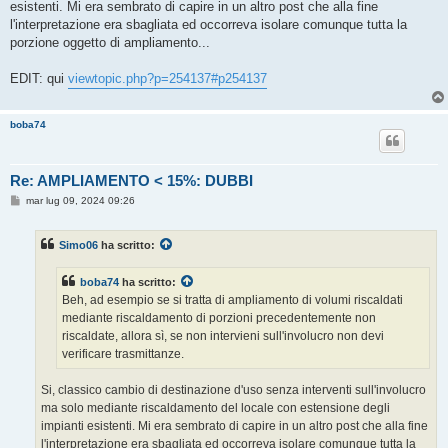
esistenti. Mi era sembrato di capire in un altro post che alla fine
l'interpretazione era sbagliata ed occorreva isolare comunque tutta la
porzione oggetto di ampliamento...
EDIT: qui
viewtopic.php?p=254137#p254137
boba74
Re: AMPLIAMENTO < 15%: DUBBI
M
mar lug 09, 2024 09:26
e
s
s
Simo06
ha scritto:
a
g
g
boba74
ha scritto:
i
o
Beh, ad esempio se si tratta di ampliamento di volumi riscaldati
mediante riscaldamento di porzioni precedentemente non
riscaldate, allora sì, se non intervieni sull'involucro non devi
verificare trasmittanze.
Si, classico cambio di destinazione d'uso senza interventi sull'involucro
ma solo mediante riscaldamento del locale con estensione degli
impianti esistenti. Mi era sembrato di capire in un altro post che alla fine
l'interpretazione era sbagliata ed occorreva isolare comunque tutta la