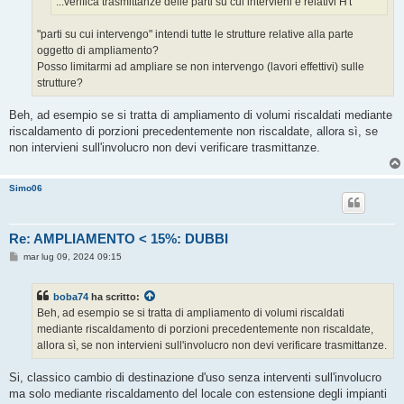
...verifica trasmittanze delle parti su cui intervieni e relativi H't
"parti su cui intervengo" intendi tutte le strutture relative alla parte
oggetto di ampliamento?
Posso limitarmi ad ampliare se non intervengo (lavori effettivi) sulle
strutture?
Beh, ad esempio se si tratta di ampliamento di volumi riscaldati mediante
riscaldamento di porzioni precedentemente non riscaldate, allora sì, se
non intervieni sull'involucro non devi verificare trasmittanze.
Simo06
Re: AMPLIAMENTO < 15%: DUBBI
M
mar lug 09, 2024 09:15
e
s
s
boba74
ha scritto:
a
g
Beh, ad esempio se si tratta di ampliamento di volumi riscaldati
g
mediante riscaldamento di porzioni precedentemente non riscaldate,
i
o
allora sì, se non intervieni sull'involucro non devi verificare trasmittanze.
Si, classico cambio di destinazione d'uso senza interventi sull'involucro
ma solo mediante riscaldamento del locale con estensione degli impianti