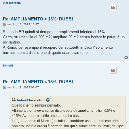
marcoaroma
Re: AMPLIAMENTO < 15%: DUBBI
M
mar lug 16, 2024 16:47
e
s
Secondo ER quindi si deroga per ampliamenti inferiori al 15%.
s
Certo, su una villa di 200 m2, ampliare 29 m2 senza isolare le pareti è un
a
g
po' tantino.
g
A Roma, per esempio il recupero dei sottotetti implica l'isolamento
i
o
termico, senza distinzione di quote di ampliamento.
Simo06
Re: AMPLIAMENTO < 15%: DUBBI
M
mer lug 17, 2024 09:07
e
s
s
boba74
ha scritto:
a
g
Quello che ho sempre pensato.
g
Altrimenti non aveva senso distinguere gli ampliamenti tra >15% e
i
o
<15%. Avrebbero scritto ampliamenti e basta.
Il ragionamento di Marco (sul fatto di cambiare uso e quindi che prima
non era usato e ora si) è corretto, ma qui si vuole dare un limite, del tipo: