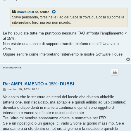
e
s
s
marcello60
ha scritto:
a
g
Stavo pensando, forse nelle Faq del Sace si trova qualcosa su come la
g
interpretano loro, ma ora non ricordo.
i
o
Le ho spulciate tutte ma purtroppo nessuna FAQ affronta l'ampliamento <
al 15%.
Non esiste una canale di supporto tramite telefono o mail? Una volta
c'era....
Oppure sentire come interpretano l'intervento le nostre Software House
marcoaroma
Re: AMPLIAMENTO < 15%: DUBBI
M
mer lug 10, 2024 10:14
e
s
Va capito che le strutture esistenti del locale che diventa abitabile
s
(attenzione, non riscaldato, ma abitabile e quindi adibito ad uso continuo)
a
g
diventano disperdenti in maniera continua e quindi sono oggetto di
g
intervento e vanno verificate e quindi coibentate.
i
o
Tra l'altro mi sembra abbastanza chiara la normativa per l'ER.
Se è un ripostiglio o un garage, ci vado 2 volte al giorno massimo. Se è
una camera ci sto dentro un tot ore al giorno e la riscaldo e quindi le