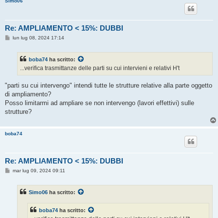
Simo06
o
Re: AMPLIAMENTO < 15%: DUBBI
M
lun lug 08, 2024 17:14
e
s
s
boba74
ha scritto:
a
g
...verifica trasmittanze delle parti su cui intervieni e relativi H't
g
i
o
"parti su cui intervengo" intendi tutte le strutture relative alla parte oggetto
di ampliamento?
Posso limitarmi ad ampliare se non intervengo (lavori effettivi) sulle
strutture?
boba74
Re: AMPLIAMENTO < 15%: DUBBI
M
mar lug 09, 2024 09:11
e
s
s
Simo06
ha scritto:
a
g
g
boba74
ha scritto:
i
o