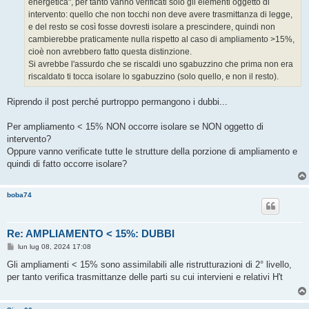
energetica", per tanto vanno verificati solo gli elementi oggetto di
i
o
intervento: quello che non tocchi non deve avere trasmittanza di legge,
e del resto se così fosse dovresti isolare a prescindere, quindi non
cambierebbe praticamente nulla rispetto al caso di ampliamento >15%,
cioè non avrebbero fatto questa distinzione.
Si avrebbe l'assurdo che se riscaldi uno sgabuzzino che prima non era
riscaldato ti tocca isolare lo sgabuzzino (solo quello, e non il resto).
Riprendo il post perché purtroppo permangono i dubbi...
Per ampliamento < 15% NON occorre isolare se NON oggetto di
intervento?
Oppure vanno verificate tutte le strutture della porzione di ampliamento e
quindi di fatto occorre isolare?
boba74
Re: AMPLIAMENTO < 15%: DUBBI
M
lun lug 08, 2024 17:08
e
s
Gli ampliamenti < 15% sono assimilabili alle ristrutturazioni di 2° livello,
s
per tanto verifica trasmittanze delle parti su cui intervieni e relativi H't
a
g
g
i