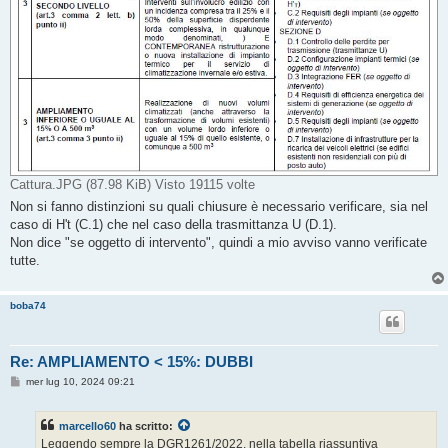
Cattura.JPG (87.98 KiB) Visto 19115 volte
Non si fanno distinzioni su quali chiusure è necessario verificare, sia nel
caso di H't (C.1) che nel caso della trasmittanza U (D.1).
Non dice "se oggetto di intervento", quindi a mio avviso vanno verificate
tutte.
boba74
Re: AMPLIAMENTO < 15%: DUBBI
M
mer lug 10, 2024 09:21
e
s
s
marcello60
ha scritto:
a
g
Leggendo sempre la DGR1261/2022, nella tabella riassuntiva