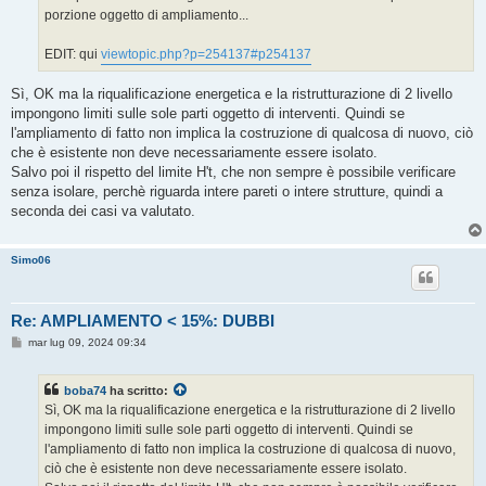
porzione oggetto di ampliamento...
EDIT: qui
viewtopic.php?p=254137#p254137
Sì, OK ma la riqualificazione energetica e la ristrutturazione di 2 livello
impongono limiti sulle sole parti oggetto di interventi. Quindi se
l'ampliamento di fatto non implica la costruzione di qualcosa di nuovo, ciò
che è esistente non deve necessariamente essere isolato.
Salvo poi il rispetto del limite H't, che non sempre è possibile verificare
senza isolare, perchè riguarda intere pareti o intere strutture, quindi a
seconda dei casi va valutato.
Simo06
Re: AMPLIAMENTO < 15%: DUBBI
M
mar lug 09, 2024 09:34
e
s
s
boba74
ha scritto:
a
g
Sì, OK ma la riqualificazione energetica e la ristrutturazione di 2 livello
g
impongono limiti sulle sole parti oggetto di interventi. Quindi se
i
o
l'ampliamento di fatto non implica la costruzione di qualcosa di nuovo,
ciò che è esistente non deve necessariamente essere isolato.