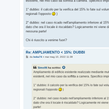
esistenti, nel mio caso da soffitta a camera. Specifico im
a
g
g
1° dubbio: il calcolo per la verifica del 15% lo fate sul vol
i
o
regionali l'opposto
)
2° dubbio: nel caso ricado nell'ampliamento inferiore al 15% e
dato che ora il locale è riscaldato? Logicamente mi viene d
nessuna parte!
Chi è riuscito a venirne fuori?
Re: AMPLIAMENTO < 15%: DUBBI
M
da
boba74
»
mar mag 10, 2022 11:38
e
s
s
Simo06
ha scritto:
a
g
Ampliamento di edificio esistente realizzato mediante muta
g
esistenti, nel mio caso da soffitta a camera. Specifico im
i
o
1° dubbio: il calcolo per la verifica del 15% lo fate sul v
regionali l'opposto
)
2° dubbio: nel caso ricado nell'ampliamento inferiore al 15
dato che ora il locale è riscaldato? Logicamente mi viene
parte!