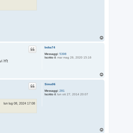
T
o
p
boba74
Messaggi:
5398
Iscritto il:
mar mag 26, 2020 15:16
vi H't
T
o
p
Simo06
Messaggi:
281
Iscritto il:
lun ott 27, 2014 20:07
lun lug 08, 2024 17:08
T