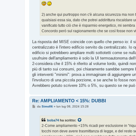
2) anche qui purtroppo non c'è alcuna sicurezza ma non tr
qualsiasi essa sia, dato che potrei addirittura riscalda
vanificato tutto ciò che è risparmio energetico, mi sembr
Concordo però sul ragionamento che se così fosse non vi
La risposta del MISE coincide con quello che penso io: il s
centralizzato è l'intero edificio servito da centralizzato. 
edificio si potrebbero ampliare molti sottotetti come se null
usufruire dell'ampliamento è solo la UI termoautonoma dell'u
2-considera che il 15% è riferito al volume lordo, quindi n
più di tanto sui consumi, poi chiaramente sarebbe sempre
gli interventi "minimi": prova a immaginare di aggiungere u
l'involucro di una piccola porzione, e se anche lo fosse non 
Avrebbero potuto scrivere 10% o 5%, su questo se ne può d
Re: AMPLIAMENTO < 15%: DUBBI
M
da
Simo06
»
lun lug 08, 2024 15:28
e
s
s
boba74
ha scritto:
a
g
2-Come ampliamento <15% ricadi per esclusione in "riquali
g
tocchi non deve avere trasmittanza di legge, e del resto s
i
o