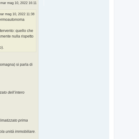
mar mag 10, 2022 16:11
ar mag 10, 2022 11:38
à termoautonoma
ntervento: quello che
amente nulla rispetto
o).
Romagna) si parla di
ato dell’intero
climatizzato prima
ola unità immobiliare.