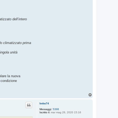
izzato dell’intero
do climatizzato prima
ingola unità
olare la nuova
a condizione
T
o
p
boba74
Messaggi:
5398
Iscritto il:
mar mag 26, 2020 15:16