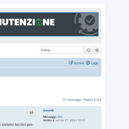
Cerca
Ricerca avanzat
Iscriviti
Login
37 messaggi • Pagina
1
di
1
Simo06
Messaggi:
281
Iscritto il:
lun ott 27, 2014 20:07
 sistemi tecnici pre-