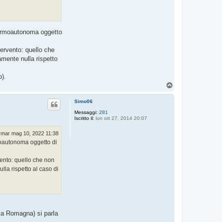
 termoautonoma oggetto
tervento: quello che
amente nulla rispetto
o).
T
o
p
Simo06
Messaggi:
281
Iscritto il:
lun ott 27, 2014 20:07
mar mag 10, 2022 11:38
rmoautonoma oggetto di
vento: quello che non
lla rispetto al caso di
lia Romagna) si parla