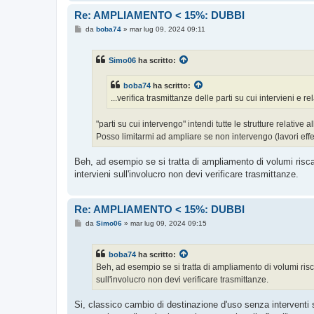
Re: AMPLIAMENTO < 15%: DUBBI
M
da
boba74
»
mar lug 09, 2024 09:11
e
s
s
Simo06
ha scritto:
a
g
g
boba74
ha scritto:
i
o
...verifica trasmittanze delle parti su cui intervieni e rela
"parti su cui intervengo" intendi tutte le strutture relative
Posso limitarmi ad ampliare se non intervengo (lavori effett
Beh, ad esempio se si tratta di ampliamento di volumi risca
intervieni sull'involucro non devi verificare trasmittanze.
Re: AMPLIAMENTO < 15%: DUBBI
M
da
Simo06
»
mar lug 09, 2024 09:15
e
s
s
boba74
ha scritto:
a
g
Beh, ad esempio se si tratta di ampliamento di volumi ris
g
sull'involucro non devi verificare trasmittanze.
i
o
Si, classico cambio di destinazione d'uso senza interventi 