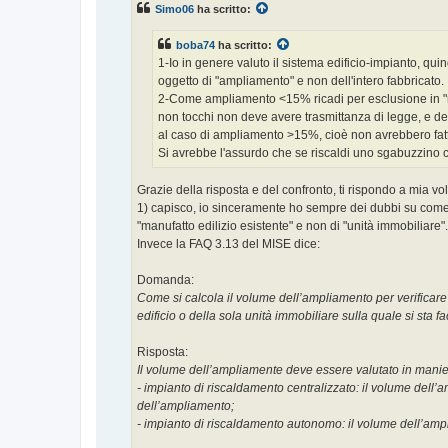
Simo06
ha scritto:
a
g
g
boba74
ha scritto:
i
o
1-Io in genere valuto il sistema edificio-impianto, q
oggetto di "ampliamento" e non dell'intero fabbricato.
2-Come ampliamento <15% ricadi per esclusione in "riqu
non tocchi non deve avere trasmittanza di legge, e de
al caso di ampliamento >15%, cioè non avrebbero fatt
Si avrebbe l'assurdo che se riscaldi uno sgabuzzino ch
Grazie della risposta e del confronto, ti rispondo a mia v
1) capisco, io sinceramente ho sempre dei dubbi su come t
"manufatto edilizio esistente" e non di "unità immobiliare".
Invece la FAQ 3.13 del MISE dice:
Domanda:
Come si calcola il volume dell’ampliamento per verificare
edificio o della sola unità immobiliare sulla quale si sta f
Risposta:
Il volume dell’ampliamente deve essere valutato in manie
- impianto di riscaldamento centralizzato: il volume dell’
dell’ampliamento;
- impianto di riscaldamento autonomo: il volume dell’ampl