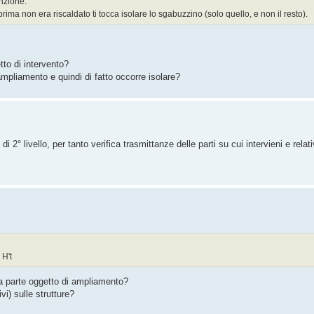
nzione.
ima non era riscaldato ti tocca isolare lo sgabuzzino (solo quello, e non il resto).
o di intervento?
ampliamento e quindi di fatto occorre isolare?
 2° livello, per tanto verifica trasmittanze delle parti su cui intervieni e relati
 H't
alla parte oggetto di ampliamento?
vi) sulle strutture?