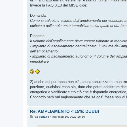
di "manufatto edilizio esistente" e non di "unità immobiliare
Invece la FAQ 3.13 del MISE dice:
Domanda:
Come si calcola il volume dell’ampliamento per verificare s
edificio o della sola unità immobiliare sulla quale si sta fac
Risposta:
Il volume dell’ampliamente deve essere valutato in maniera
- impianto di riscaldamento centralizzato: il volume dell’am
dell’ampliamento;
- impianto di riscaldamento autonomo: il volume dell’amplia
immobiliare.
2) anche qui purtroppo non c'è alcuna sicurezza ma non trov
porzione, qualsiasi essa sia, dato che potrei addirittura r
energetica e vanificato tutto ciò che è risparmio energeti
Concordo però sul ragionamento che se così fosse non vi 
Re: AMPLIAMENTO < 15%: DUBBI
M
da
boba74
»
mar mag 10, 2022 16:30
e
s
s