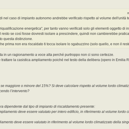
m
uindi nel caso di impianto autonomo andrebbe verificato rispetto al volume dell'unit
alificazione energetica", per tanto vanno verificati solo gli elementi oggetto di i
l resto se così fosse dovresti isolare a prescindere, quindi non cambierebbe pratic
o questa distinzione.
e prima non era riscaldato ti tocca isolare lo sgabuzzino (solo quello, e non il rest
olta in un ragionamento a voce alta perché purtroppo non ci sono certezze.
rattare la casistica ampliamento poiché nel testo della delibera (opero in Emilia 
 se maggiore o minore del 15%? Si deve calcolare rispetto al volume lordo climatizz
acendo l’intervento?
ra dipendente dal tipo di impianto di riscaldamento presente:
ampliamento deve essere valutato per intero edificio, in riferimento al volume lordo 
iamento deve essere valutato in riferimento al volume lordo climatizzato della sing