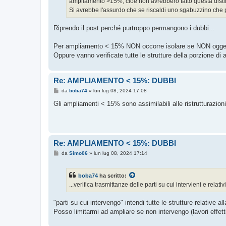
ampliamento >15%, cioè non avrebbero fatto questa disti
Si avrebbe l'assurdo che se riscaldi uno sgabuzzino che pr
Riprendo il post perché purtroppo permangono i dubbi...
Per ampliamento < 15% NON occorre isolare se NON oggett
Oppure vanno verificate tutte le strutture della porzione di 
Re: AMPLIAMENTO < 15%: DUBBI
M
da
boba74
»
lun lug 08, 2024 17:08
e
s
Gli ampliamenti < 15% sono assimilabili alle ristrutturazioni di
s
a
g
g
i
o
Re: AMPLIAMENTO < 15%: DUBBI
M
da
Simo06
»
lun lug 08, 2024 17:14
e
s
s
boba74
ha scritto:
a
g
...verifica trasmittanze delle parti su cui intervieni e relativi
g
i
o
"parti su cui intervengo" intendi tutte le strutture relative 
Posso limitarmi ad ampliare se non intervengo (lavori effetti