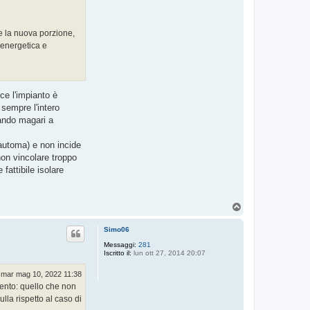
e la nuova porzione,
 energetica e
ce l'impianto è
 sempre l'intero
uando magari a
oautoma) e non incide
on vincolare troppo
fattibile isolare
T
o
p
Simo06
Messaggi:
281
Iscritto il:
lun ott 27, 2014 20:07
mar mag 10, 2022 11:38
vento: quello che non
lla rispetto al caso di