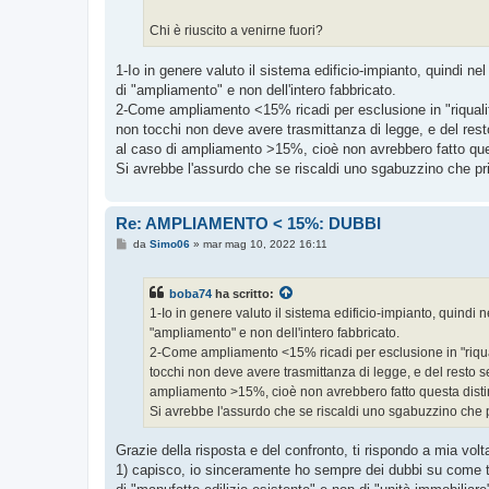
Chi è riuscito a venirne fuori?
1-Io in genere valuto il sistema edificio-impianto, quindi 
di "ampliamento" e non dell'intero fabbricato.
2-Come ampliamento <15% ricadi per esclusione in "riqualific
non tocchi non deve avere trasmittanza di legge, e del rest
al caso di ampliamento >15%, cioè non avrebbero fatto que
Si avrebbe l'assurdo che se riscaldi uno sgabuzzino che prim
Re: AMPLIAMENTO < 15%: DUBBI
M
da
Simo06
»
mar mag 10, 2022 16:11
e
s
s
boba74
ha scritto:
a
g
1-Io in genere valuto il sistema edificio-impianto, quindi
g
"ampliamento" e non dell'intero fabbricato.
i
o
2-Come ampliamento <15% ricadi per esclusione in "riquali
tocchi non deve avere trasmittanza di legge, e del resto s
ampliamento >15%, cioè non avrebbero fatto questa disti
Si avrebbe l'assurdo che se riscaldi uno sgabuzzino che pr
Grazie della risposta e del confronto, ti rispondo a mia vo
1) capisco, io sinceramente ho sempre dei dubbi su come tr