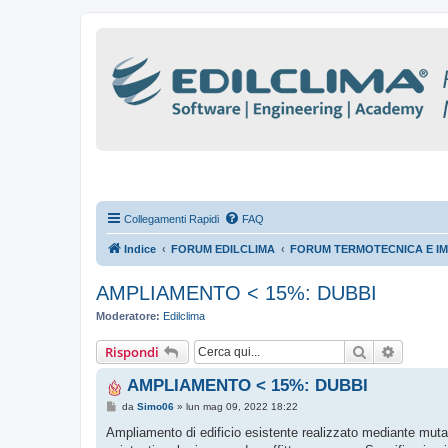
Collegamenti Rapidi
FAQ
Indice
FORUM EDILCLIMA
FORUM TERMOTECNICA E IM
AMPLIAMENTO < 15%: DUBBI
Moderatore:
Edilclima
Cerca
Ricerca
Rispondi
AMPLIAMENTO < 15%: DUBBI
M
da
Simo06
»
lun mag 09, 2022 18:22
e
s
Ampliamento di edificio esistente realizzato mediante mutame
s