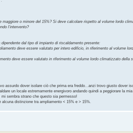
".
e maggiore o minore del 15%? Si deve calcolare rispetto al volume lordo climat
endo l’intervento?
 dipendente dal tipo di impianto di riscaldamento presente:
pliamento deve essere valutato per intero edificio, in riferimento al volume lor
mento deve essere valutato in riferimento al volume lordo climatizzato della s
o assurdo dover isolare ciò che prima era freddo...anzi trovo giusto dover is
iscaldare un locale estremamente energivoro andando quindi a peggiorare la mi
co, mi sembra strano che questo sia permesso!
è alcuna distinzione tra ampliamento < 15% e > 15%.