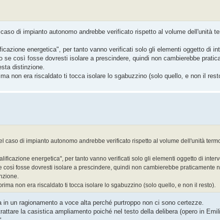
nel caso di impianto autonomo andrebbe verificato rispetto al volume dell'unità
azione energetica", per tanto vanno verificati solo gli elementi oggetto di in
o se così fosse dovresti isolare a prescindere, quindi non cambierebbe pratic
sta distinzione.
a non era riscaldato ti tocca isolare lo sgabuzzino (solo quello, e non il rest
 nel caso di impianto autonomo andrebbe verificato rispetto al volume dell'unità te
ficazione energetica", per tanto vanno verificati solo gli elementi oggetto di inter
e così fosse dovresti isolare a prescindere, quindi non cambierebbe praticamente nu
nzione.
ima non era riscaldato ti tocca isolare lo sgabuzzino (solo quello, e non il resto).
lta in un ragionamento a voce alta perché purtroppo non ci sono certezze.
attare la casistica ampliamento poiché nel testo della delibera (opero in Emi