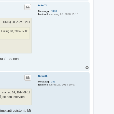
o
p
boba74
Messaggi:
5398
Iscritto il:
mar mag 26, 2020 15:16
lun lug 08, 2024 17:14
lun lug 08, 2024 17:08
ra sì, se non
T
o
p
Simo06
Messaggi:
281
Iscritto il:
lun ott 27, 2014 20:07
mar lug 09, 2024 09:11
, se non intervieni
impianti esistenti. Mi