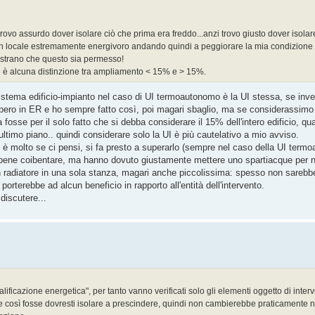
ovo assurdo dover isolare ciò che prima era freddo...anzi trovo giusto dover isolar
re un locale estremamente energivoro andando quindi a peggiorare la mia condizione
a strano che questo sia permesso!
 è alcuna distinzione tra ampliamento < 15% e > 15%.
istema edificio-impianto nel caso di UI termoautonomo è la UI stessa, se inve
Io opero in ER e ho sempre fatto così, poi magari sbaglio, ma se considerassimo
a fosse per il solo fatto che si debba considerare il 15% dell'intero edificio, q
ltimo piano.. quindi considerare solo la UI è più cautelativo a mio avviso.
on è molto se ci pensi, si fa presto a superarlo (sempre nel caso della UI term
 bene coibentare, ma hanno dovuto giustamente mettere uno spartiacque per n
n radiatore in una sola stanza, magari anche piccolissima: spesso non sarebbe 
porterebbe ad alcun beneficio in rapporto all'entità dell'intervento.
iscutere...
ficazione energetica", per tanto vanno verificati solo gli elementi oggetto di inter
e così fosse dovresti isolare a prescindere, quindi non cambierebbe praticamente nu