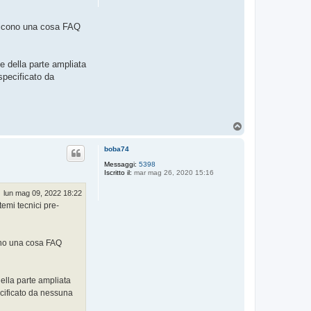
i dicono una cosa FAQ
te della parte ampliata
specificato da
T
o
p
boba74
Messaggi:
5398
Iscritto il:
mar mag 26, 2020 15:16
lun mag 09, 2022 18:22
temi tecnici pre-
icono una cosa FAQ
della parte ampliata
ecificato da nessuna