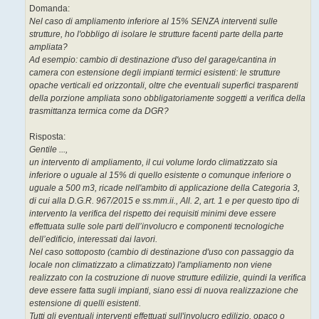
Domanda:
Nel caso di ampliamento inferiore al 15% SENZA interventi sulle
strutture, ho l'obbligo di isolare le strutture facenti parte della parte
ampliata?
Ad esempio: cambio di destinazione d'uso del garage/cantina in
camera con estensione degli impianti termici esistenti: le strutture
opache verticali ed orizzontali, oltre che eventuali superfici trasparenti
della porzione ampliata sono obbligatoriamente soggetti a verifica della
trasmittanza termica come da DGR?
Risposta:
Gentile ...,
un intervento di ampliamento, il cui volume lordo climatizzato sia
inferiore o uguale al 15% di quello esistente o comunque inferiore o
uguale a 500 m3, ricade nell'ambito di applicazione della Categoria 3,
di cui alla D.G.R. 967/2015 e ss.mm.ii., All. 2, art. 1 e per questo tipo di
intervento la verifica del rispetto dei requisiti minimi deve essere
effettuata sulle sole parti dell’involucro e componenti tecnologiche
dell’edificio, interessati dai lavori.
Nel caso sottoposto (cambio di destinazione d'uso con passaggio da
locale non climatizzato a climatizzato) l'ampliamento non viene
realizzato con la costruzione di nuove strutture edilizie, quindi la verifica
deve essere fatta sugli impianti, siano essi di nuova realizzazione che
estensione di quelli esistenti.
Tutti gli eventuali interventi effettuati sull'involucro edilizio, opaco o