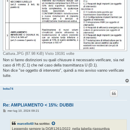
Cattura.JPG (87.98 KiB) Visto 19191 volte
Non si fanno distinzioni su quali chiusure è necessario verificare, sia nel
caso di H't (C.1) che nel caso della trasmittanza U (D.1).
Non dice "se oggetto di intervento", quindi a mio avviso vanno verificate
tutte.
boba74
Re: AMPLIAMENTO < 15%: DUBBI
M
mer lug 10, 2024 09:21
e
s
s
marcello60
ha scritto:
a
g
Leggendo sempre la DGR1261/2022, nella tabella riassuntiva