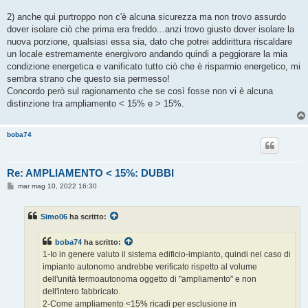
2) anche qui purtroppo non c'è alcuna sicurezza ma non trovo assurdo
dover isolare ciò che prima era freddo...anzi trovo giusto dover isolare la
nuova porzione, qualsiasi essa sia, dato che potrei addirittura riscaldare
un locale estremamente energivoro andando quindi a peggiorare la mia
condizione energetica e vanificato tutto ciò che è risparmio energetico, mi
sembra strano che questo sia permesso!
Concordo però sul ragionamento che se così fosse non vi è alcuna
distinzione tra ampliamento < 15% e > 15%.
boba74
Re: AMPLIAMENTO < 15%: DUBBI
M
mar mag 10, 2022 16:30
e
s
s
Simo06
ha scritto:
a
g
g
boba74
ha scritto:
i
o
1-Io in genere valuto il sistema edificio-impianto, quindi nel caso di
impianto autonomo andrebbe verificato rispetto al volume
dell'unità termoautonoma oggetto di "ampliamento" e non
dell'intero fabbricato.
2-Come ampliamento <15% ricadi per esclusione in