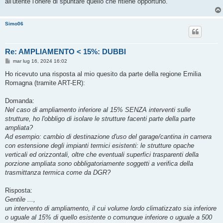
all'utente l'onere di spuntare quello che ritiene opportuno.
Simo06
Re: AMPLIAMENTO < 15%: DUBBI
M
mar lug 16, 2024 16:02
e
s
Ho ricevuto una risposta al mio quesito da parte della regione Emilia
s
Romagna (tramite ART-ER):
a
g
g
Domanda:
i
o
Nel caso di ampliamento inferiore al 15% SENZA interventi sulle
strutture, ho l'obbligo di isolare le strutture facenti parte della parte
ampliata?
Ad esempio: cambio di destinazione d'uso del garage/cantina in camera
con estensione degli impianti termici esistenti: le strutture opache
verticali ed orizzontali, oltre che eventuali superfici trasparenti della
porzione ampliata sono obbligatoriamente soggetti a verifica della
trasmittanza termica come da DGR?
Risposta:
Gentile ...,
un intervento di ampliamento, il cui volume lordo climatizzato sia inferiore
o uguale al 15% di quello esistente o comunque inferiore o uguale a 500