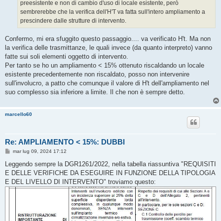
preesistente e non di cambio d'uso di locale esistente, però
sembrerebbe che la verifica dell'H'T va fatta sull'intero ampliamento a
prescindere dalle strutture di intervento.
Confermo, mi era sfuggito questo passaggio.... va verificato H't. Ma non
la verifica delle trasmittanze, le quali invece (da quanto interpreto) vanno
fatte sui soli elementi oggetto di intervento.
Per tanto se ho un ampliamento < 15% ottenuto riscaldando un locale
esistente precedentemente non riscaldato, posso non intervenire
sull'involucro, a patto che comunque il valore di H't dell'ampliamento nel
suo complesso sia inferiore a limite. Il che non è sempre detto.
marcello60
Re: AMPLIAMENTO < 15%: DUBBI
M
mar lug 09, 2024 17:12
e
s
Leggendo sempre la DGR1261/2022, nella tabella riassuntiva "REQUISITI
s
E DELLE VERIFICHE DA ESEGUIRE IN FUNZIONE DELLA TIPOLOGIA
a
g
E DEL LIVELLO DI INTERVENTO" troviamo questo:
g
i
o