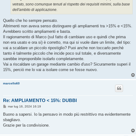
vetrato, sono comunque tenuti al rispetto dei requisiti minimi, sulla base
dell'ambito di applicazione.
Quello che ho sempre pensato.
Altrimenti non aveva senso distinguere gli ampliamenti tra >15% e <15%.
Avrebbero scritto ampliamenti e basta.
Il ragionamento di Marco (sul fatto di cambiare uso e quindi che prima
non era usato e ora si) è corretto, ma qui si vuole dare un limite, del tipo:
vai a scaldare un piccolo ripostiglio? Puoi anche non toccarlo perchè
tanto è talmente piccolo che incide poco sul totale, e diversamente
sarebbe improponibile isolarlo completamente.
Vai a riscaldare un garage mediante cambio d'uso? Sicuramente superi il
15%, perciò me lo vai a isolare come se fosse nuovo.
marcello60
Re: AMPLIAMENTO < 15%: DUBBI
M
mar lug 16, 2024 16:19
e
s
Buono a sapersi. Io la pensavo in modo più restrittivo ma evidentemente
s
sbagliavo.
a
g
Grazie per la condivisione.
g
i
o