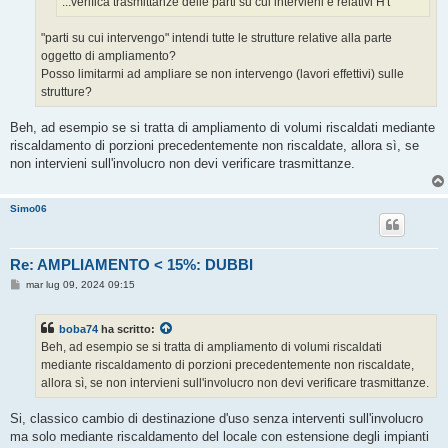
...verifica trasmittanze delle parti su cui intervieni e relativi H't
"parti su cui intervengo" intendi tutte le strutture relative alla parte
oggetto di ampliamento?
Posso limitarmi ad ampliare se non intervengo (lavori effettivi) sulle
strutture?
Beh, ad esempio se si tratta di ampliamento di volumi riscaldati mediante
riscaldamento di porzioni precedentemente non riscaldate, allora sì, se
non intervieni sull'involucro non devi verificare trasmittanze.
Simo06
Re: AMPLIAMENTO < 15%: DUBBI
M
mar lug 09, 2024 09:15
e
s
s
boba74
ha scritto:
a
g
Beh, ad esempio se si tratta di ampliamento di volumi riscaldati
g
mediante riscaldamento di porzioni precedentemente non riscaldate,
i
o
allora sì, se non intervieni sull'involucro non devi verificare trasmittanze.
Si, classico cambio di destinazione d'uso senza interventi sull'involucro
ma solo mediante riscaldamento del locale con estensione degli impianti