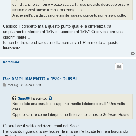
quindi, anche se non è vietato scaldarli, l'uso previsto dovrebbe essere
limitato e così anche il consumo energetico.
Anche nell'altra discussione simile, questo concetto non è stato colto.
Capisco il concetto ma a questo punto qual è la differenza tra
ampliamento inferiore al 15% e superiore al 15%? Ci dev'essere una
discriminante...
Io non ho trovato chiarezza nella normativa ER in merito a questo
intervento.
marcello60
Re: AMPLIAMENTO < 15%: DUBBI
M
mer lug 10, 2024 10:29
e
s
s
Simo06
ha scritto:
a
g
Non esiste una canale di supporto tramite telefono o mail? Una volta
g
c'era....
i
o
Oppure sentire come interpretano l'intervento le nostre Software House
Ci sarebbe il solito indirizzo email del Sace.
Per quanto riguarda la sw house, la mia se n'è lavata le mani lasciando