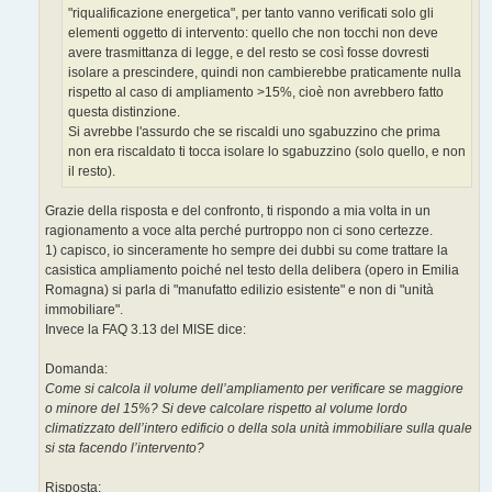
"riqualificazione energetica", per tanto vanno verificati solo gli
elementi oggetto di intervento: quello che non tocchi non deve
avere trasmittanza di legge, e del resto se così fosse dovresti
isolare a prescindere, quindi non cambierebbe praticamente nulla
rispetto al caso di ampliamento >15%, cioè non avrebbero fatto
questa distinzione.
Si avrebbe l'assurdo che se riscaldi uno sgabuzzino che prima
non era riscaldato ti tocca isolare lo sgabuzzino (solo quello, e non
il resto).
Grazie della risposta e del confronto, ti rispondo a mia volta in un
ragionamento a voce alta perché purtroppo non ci sono certezze.
1) capisco, io sinceramente ho sempre dei dubbi su come trattare la
casistica ampliamento poiché nel testo della delibera (opero in Emilia
Romagna) si parla di "manufatto edilizio esistente" e non di "unità
immobiliare".
Invece la FAQ 3.13 del MISE dice:
Domanda:
Come si calcola il volume dell’ampliamento per verificare se maggiore
o minore del 15%? Si deve calcolare rispetto al volume lordo
climatizzato dell’intero edificio o della sola unità immobiliare sulla quale
si sta facendo l’intervento?
Risposta: