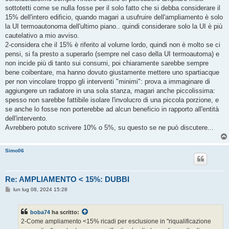
sottotetti come se nulla fosse per il solo fatto che si debba considerare il
15% dell'intero edificio, quando magari a usufruire dell'ampliamento è solo
la UI termoautonoma dell'ultimo piano.. quindi considerare solo la UI è più
cautelativo a mio avviso.
2-considera che il 15% è riferito al volume lordo, quindi non è molto se ci
pensi, si fa presto a superarlo (sempre nel caso della UI termoautoma) e
non incide più di tanto sui consumi, poi chiaramente sarebbe sempre
bene coibentare, ma hanno dovuto giustamente mettere uno spartiacque
per non vincolare troppo gli interventi "minimi": prova a immaginare di
aggiungere un radiatore in una sola stanza, magari anche piccolissima:
spesso non sarebbe fattibile isolare l'involucro di una piccola porzione, e
se anche lo fosse non porterebbe ad alcun beneficio in rapporto all'entità
dell'intervento.
Avrebbero potuto scrivere 10% o 5%, su questo se ne può discutere...
Simo06
Re: AMPLIAMENTO < 15%: DUBBI
M
lun lug 08, 2024 15:28
e
s
s
boba74
ha scritto:
a
g
2-Come ampliamento <15% ricadi per esclusione in "riqualificazione
g