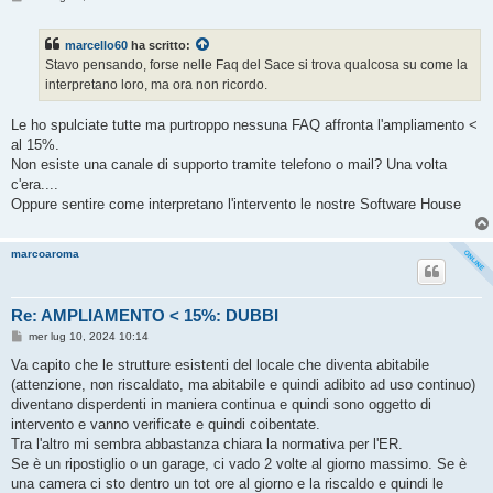
e
s
s
marcello60
ha scritto:
a
g
Stavo pensando, forse nelle Faq del Sace si trova qualcosa su come la
g
interpretano loro, ma ora non ricordo.
i
o
Le ho spulciate tutte ma purtroppo nessuna FAQ affronta l'ampliamento <
al 15%.
Non esiste una canale di supporto tramite telefono o mail? Una volta
c'era....
Oppure sentire come interpretano l'intervento le nostre Software House
marcoaroma
Re: AMPLIAMENTO < 15%: DUBBI
M
mer lug 10, 2024 10:14
e
s
Va capito che le strutture esistenti del locale che diventa abitabile
s
(attenzione, non riscaldato, ma abitabile e quindi adibito ad uso continuo)
a
g
diventano disperdenti in maniera continua e quindi sono oggetto di
g
intervento e vanno verificate e quindi coibentate.
i
o
Tra l'altro mi sembra abbastanza chiara la normativa per l'ER.
Se è un ripostiglio o un garage, ci vado 2 volte al giorno massimo. Se è
una camera ci sto dentro un tot ore al giorno e la riscaldo e quindi le