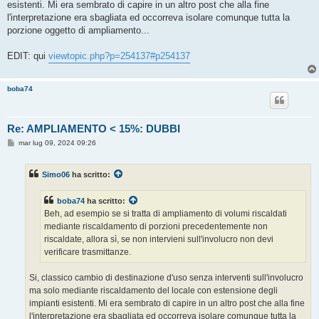
esistenti. Mi era sembrato di capire in un altro post che alla fine
l'interpretazione era sbagliata ed occorreva isolare comunque tutta la
porzione oggetto di ampliamento...
EDIT: qui
viewtopic.php?p=254137#p254137
boba74
Re: AMPLIAMENTO < 15%: DUBBI
M
mar lug 09, 2024 09:26
e
s
s
Simo06
ha scritto:
a
g
g
boba74
ha scritto:
i
o
Beh, ad esempio se si tratta di ampliamento di volumi riscaldati
mediante riscaldamento di porzioni precedentemente non
riscaldate, allora sì, se non intervieni sull'involucro non devi
verificare trasmittanze.
Si, classico cambio di destinazione d'uso senza interventi sull'involucro
ma solo mediante riscaldamento del locale con estensione degli
impianti esistenti. Mi era sembrato di capire in un altro post che alla fine
l'interpretazione era sbagliata ed occorreva isolare comunque tutta la