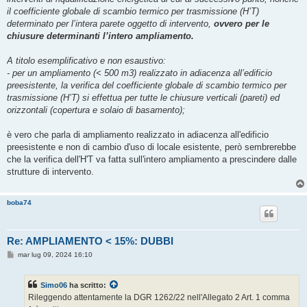
il coefficiente globale di scambio termico per trasmissione (H’T)
determinato per l’intera parete oggetto di intervento,
ovvero per le
chiusure determinanti l’intero ampliamento.
A titolo esemplificativo e non esaustivo:
- per un ampliamento (< 500 m3) realizzato in adiacenza all’edificio
preesistente, la verifica del coefficiente globale di scambio termico per
trasmissione (H’T) si effettua per tutte le chiusure verticali (pareti) ed
orizzontali (copertura e solaio di basamento);
è vero che parla di ampliamento realizzato in adiacenza all'edificio
preesistente e non di cambio d'uso di locale esistente, però sembrerebbe
che la verifica dell'H'T va fatta sull'intero ampliamento a prescindere dalle
strutture di intervento.
boba74
Re: AMPLIAMENTO < 15%: DUBBI
M
mar lug 09, 2024 16:10
e
s
s
Simo06
ha scritto:
a
g
Rileggendo attentamente la DGR 1262/22 nell'Allegato 2 Art. 1 comma
g