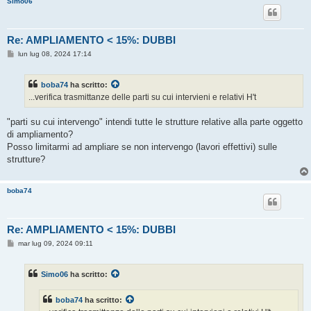
Simo06
o
Re: AMPLIAMENTO < 15%: DUBBI
M
lun lug 08, 2024 17:14
e
s
s
boba74
ha scritto:
a
g
...verifica trasmittanze delle parti su cui intervieni e relativi H't
g
i
o
"parti su cui intervengo" intendi tutte le strutture relative alla parte oggetto
di ampliamento?
Posso limitarmi ad ampliare se non intervengo (lavori effettivi) sulle
strutture?
boba74
Re: AMPLIAMENTO < 15%: DUBBI
M
mar lug 09, 2024 09:11
e
s
s
Simo06
ha scritto:
a
g
g
boba74
ha scritto:
i
o