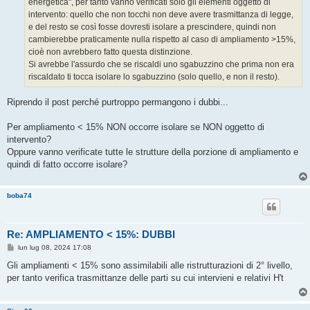
energetica", per tanto vanno verificati solo gli elementi oggetto di
i
o
intervento: quello che non tocchi non deve avere trasmittanza di legge,
e del resto se così fosse dovresti isolare a prescindere, quindi non
cambierebbe praticamente nulla rispetto al caso di ampliamento >15%,
cioè non avrebbero fatto questa distinzione.
Si avrebbe l'assurdo che se riscaldi uno sgabuzzino che prima non era
riscaldato ti tocca isolare lo sgabuzzino (solo quello, e non il resto).
Riprendo il post perché purtroppo permangono i dubbi...
Per ampliamento < 15% NON occorre isolare se NON oggetto di
intervento?
Oppure vanno verificate tutte le strutture della porzione di ampliamento e
quindi di fatto occorre isolare?
boba74
Re: AMPLIAMENTO < 15%: DUBBI
M
lun lug 08, 2024 17:08
e
s
Gli ampliamenti < 15% sono assimilabili alle ristrutturazioni di 2° livello,
s
per tanto verifica trasmittanze delle parti su cui intervieni e relativi H't
a
g
g
i