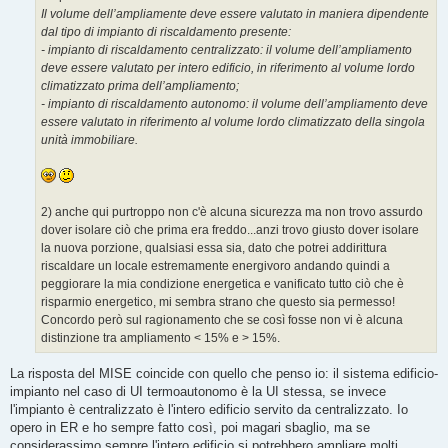
Il volume dell’ampliamente deve essere valutato in maniera dipendente
dal tipo di impianto di riscaldamento presente:
- impianto di riscaldamento centralizzato: il volume dell’ampliamento
deve essere valutato per intero edificio, in riferimento al volume lordo
climatizzato prima dell’ampliamento;
- impianto di riscaldamento autonomo: il volume dell’ampliamento deve
essere valutato in riferimento al volume lordo climatizzato della singola
unità immobiliare.
2) anche qui purtroppo non c'è alcuna sicurezza ma non trovo assurdo
dover isolare ciò che prima era freddo...anzi trovo giusto dover isolare
la nuova porzione, qualsiasi essa sia, dato che potrei addirittura
riscaldare un locale estremamente energivoro andando quindi a
peggiorare la mia condizione energetica e vanificato tutto ciò che è
risparmio energetico, mi sembra strano che questo sia permesso!
Concordo però sul ragionamento che se così fosse non vi è alcuna
distinzione tra ampliamento < 15% e > 15%.
La risposta del MISE coincide con quello che penso io: il sistema edificio-
impianto nel caso di UI termoautonomo è la UI stessa, se invece
l'impianto è centralizzato è l'intero edificio servito da centralizzato. Io
opero in ER e ho sempre fatto così, poi magari sbaglio, ma se
considerassimo sempre l'intero edificio si potrebbero ampliare molti