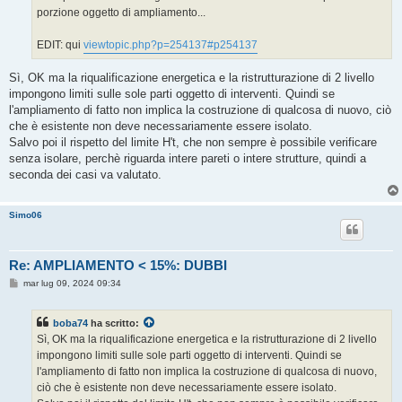
porzione oggetto di ampliamento...
EDIT: qui
viewtopic.php?p=254137#p254137
Sì, OK ma la riqualificazione energetica e la ristrutturazione di 2 livello
impongono limiti sulle sole parti oggetto di interventi. Quindi se
l'ampliamento di fatto non implica la costruzione di qualcosa di nuovo, ciò
che è esistente non deve necessariamente essere isolato.
Salvo poi il rispetto del limite H't, che non sempre è possibile verificare
senza isolare, perchè riguarda intere pareti o intere strutture, quindi a
seconda dei casi va valutato.
Simo06
Re: AMPLIAMENTO < 15%: DUBBI
M
mar lug 09, 2024 09:34
e
s
s
boba74
ha scritto:
a
g
Sì, OK ma la riqualificazione energetica e la ristrutturazione di 2 livello
g
impongono limiti sulle sole parti oggetto di interventi. Quindi se
i
o
l'ampliamento di fatto non implica la costruzione di qualcosa di nuovo,
ciò che è esistente non deve necessariamente essere isolato.