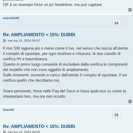
OK è un esempio forse un po' borderline, ma può capitare.
marcello60
Re: AMPLIAMENTO < 15%: DUBBI
M
mer lug 10, 2024 09:47
e
s
Il mio SW ragiona più o meno come il tuo, nel senso che lascia all'utente
s
il compito di spuntare, per ogni struttura o chiusura, le due caselle di
a
g
verifica H't e trasmittanza.
g
Questo in primo luogo consente di escludere dalla verifica le componenti
i
o
del modello che non sono oggetto di ampliamento.
Sulle rimanenti, essendo a carico dell'utente il compito di spuntare, il sw
verifica quello che decidiamo noi.
Stavo pensando, forse nelle Faq del Sace si trova qualcosa su come la
interpretano loro, ma ora non ricordo.
Simo06
Re: AMPLIAMENTO < 15%: DUBBI
M
mer lug 10, 2024 09:55