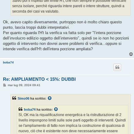
Salvo poi il rispetto del limite H't, che non sempre è possibile verificare
senza isolare, perchè riguarda intere pareti o intere strutture, quindi a
seconda dei casi va valutato.
Ok, avevo capito diversamente, purtroppo non è molto chiaro questo
punto, lascia troppi dubbi interpretativi.
Per quanto riguarda l'H't la verifica va fatta solo per "l’intera porzione
dell’involucro edilizio oggetto dell’intervento", quindi se io non ho porzioni
oggetto di intervento non dovrei avere problemi di verifica...oppure si
intende verifica dell'H't dell'intera porzione ampliata?
boba74
Re: AMPLIAMENTO < 15%: DUBBI
M
mar lug 09, 2024 09:41
e
s
s
Simo06
ha scritto:
a
g
g
boba74
ha scritto:
i
o
Sì, OK ma la riqualificazione energetica e la ristrutturazione di 2
livello impongono limiti sulle sole parti oggetto di interventi. Quindi
se l'ampliamento di fatto non implica la costruzione di qualcosa di
nuovo, ciò che è esistente non deve necessariamente essere