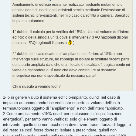
g
Ampliamento di edificio esistente realizzato mediante mutamento di
g
destinazione d’uso di locali esistenti servito mediante l’estensione di
i
o
sistemi tecnici pre-esistenti, nel mio caso da soffitta a camera. Specifico
impianto autonomo.
1° dubbio: il calcolo per la verifica del 15% lo fate sul volume dell'intero
edificio o della singola unità dove si interviene? (FAQ nazionali dicono
una cosa FAQ regionali l'opposto
)
2° dubbio: nel caso ricado nell'ampliamento inferiore al 15% e non
intervengo sulle strutture, ho l'obbligo di isolare le strutture facenti parte
della parte ampliata dato che ora il locale è riscaldato? Logicamente mi
viene da rispondere di sì dato che devo contribuire al risparmio
energetico ma non è specificato da nessuna parte!
Chi è riuscito a venirne fuori?
1-Io in genere valuto il sistema edificio-impianto, quindi nel caso di
impianto autonomo andrebbe verificato rispetto al volume dell'unità
termoautonoma oggetto di "ampliamento" e non dell'intero fabbricato.
2-Come ampliamento <15% ricadi per esclusione in "riqualificazione
energetica", per tanto vanno verificati solo gli elementi oggetto di
intervento: quello che non tocchi non deve avere trasmittanza di legge, e
del resto se così fosse dovresti isolare a prescindere, quindi non
cambierebbe praticamente nulla rispetto al caso di ampliamento >15%,