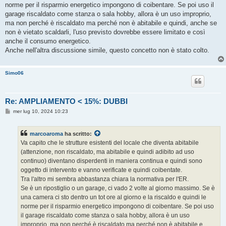
norme per il risparmio energetico impongono di coibentare. Se poi uso il
garage riscaldato come stanza o sala hobby, allora è un uso improprio,
ma non perché è riscaldato ma perché non è abitabile e quindi, anche se
non è vietato scaldarli, l'uso previsto dovrebbe essere limitato e così
anche il consumo energetico.
Anche nell'altra discussione simile, questo concetto non è stato colto.
Simo06
Re: AMPLIAMENTO < 15%: DUBBI
M
mer lug 10, 2024 10:23
e
s
s
marcoaroma
ha scritto:
a
g
Va capito che le strutture esistenti del locale che diventa abitabile
g
(attenzione, non riscaldato, ma abitabile e quindi adibito ad uso
i
o
continuo) diventano disperdenti in maniera continua e quindi sono
oggetto di intervento e vanno verificate e quindi coibentate.
Tra l'altro mi sembra abbastanza chiara la normativa per l'ER.
Se è un ripostiglio o un garage, ci vado 2 volte al giorno massimo. Se è
una camera ci sto dentro un tot ore al giorno e la riscaldo e quindi le
norme per il risparmio energetico impongono di coibentare. Se poi uso
il garage riscaldato come stanza o sala hobby, allora è un uso
improprio, ma non perché è riscaldato ma perché non è abitabile e