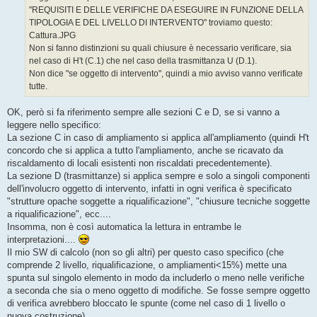
g
"REQUISITI E DELLE VERIFICHE DA ESEGUIRE IN FUNZIONE DELLA
i
o
TIPOLOGIA E DEL LIVELLO DI INTERVENTO" troviamo questo:
Cattura.JPG
Non si fanno distinzioni su quali chiusure è necessario verificare, sia
nel caso di H't (C.1) che nel caso della trasmittanza U (D.1).
Non dice "se oggetto di intervento", quindi a mio avviso vanno verificate
tutte.
OK, però si fa riferimento sempre alle sezioni C e D, se si vanno a
leggere nello specifico:
La sezione C in caso di ampliamento si applica all'ampliamento (quindi H't
concordo che si applica a tutto l'ampliamento, anche se ricavato da
riscaldamento di locali esistenti non riscaldati precedentemente).
La sezione D (trasmittanze) si applica sempre e solo a singoli componenti
dell'involucro oggetto di intervento, infatti in ogni verifica è specificato
"strutture opache soggette a riqualificazione", "chiusure tecniche soggette
a riqualificazione", ecc....
Insomma, non è così automatica la lettura in entrambe le
interpretazioni....
Il mio SW di calcolo (non so gli altri) per questo caso specifico (che
comprende 2 livello, riqualificazione, o ampliamenti<15%) mette una
spunta sul singolo elemento in modo da includerlo o meno nelle verifiche
a seconda che sia o meno oggetto di modifiche. Se fosse sempre oggetto
di verifica avrebbero bloccato le spunte (come nel caso di 1 livello o
nuova costruzione)