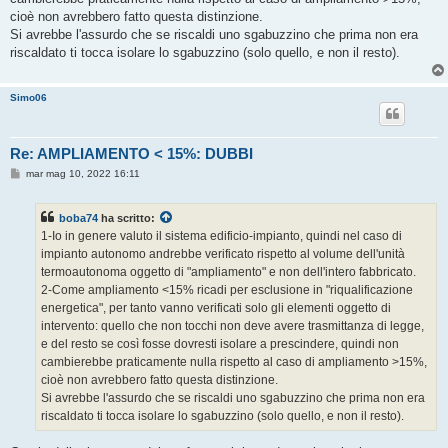
cioè non avrebbero fatto questa distinzione.
Si avrebbe l'assurdo che se riscaldi uno sgabuzzino che prima non era
riscaldato ti tocca isolare lo sgabuzzino (solo quello, e non il resto).
Simo06
Re: AMPLIAMENTO < 15%: DUBBI
M
mar mag 10, 2022 16:11
e
s
s
boba74
ha scritto:
a
g
1-Io in genere valuto il sistema edificio-impianto, quindi nel caso di
g
impianto autonomo andrebbe verificato rispetto al volume dell'unità
i
o
termoautonoma oggetto di "ampliamento" e non dell'intero fabbricato.
2-Come ampliamento <15% ricadi per esclusione in "riqualificazione
energetica", per tanto vanno verificati solo gli elementi oggetto di
intervento: quello che non tocchi non deve avere trasmittanza di legge,
e del resto se così fosse dovresti isolare a prescindere, quindi non
cambierebbe praticamente nulla rispetto al caso di ampliamento >15%,
cioè non avrebbero fatto questa distinzione.
Si avrebbe l'assurdo che se riscaldi uno sgabuzzino che prima non era
riscaldato ti tocca isolare lo sgabuzzino (solo quello, e non il resto).