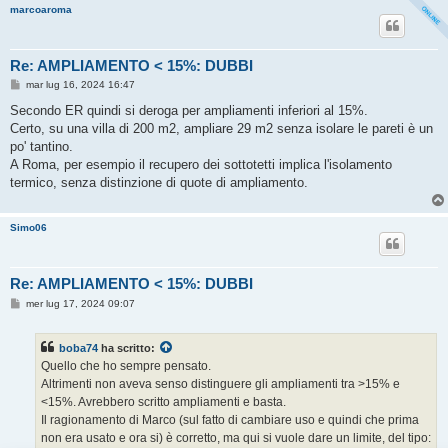
marcoaroma
Re: AMPLIAMENTO < 15%: DUBBI
M
mar lug 16, 2024 16:47
e
s
Secondo ER quindi si deroga per ampliamenti inferiori al 15%.
s
Certo, su una villa di 200 m2, ampliare 29 m2 senza isolare le pareti è un
a
g
po' tantino.
g
A Roma, per esempio il recupero dei sottotetti implica l'isolamento
i
o
termico, senza distinzione di quote di ampliamento.
Simo06
Re: AMPLIAMENTO < 15%: DUBBI
M
mer lug 17, 2024 09:07
e
s
s
boba74
ha scritto:
a
g
Quello che ho sempre pensato.
g
Altrimenti non aveva senso distinguere gli ampliamenti tra >15% e
i
o
<15%. Avrebbero scritto ampliamenti e basta.
Il ragionamento di Marco (sul fatto di cambiare uso e quindi che prima
non era usato e ora si) è corretto, ma qui si vuole dare un limite, del tipo: