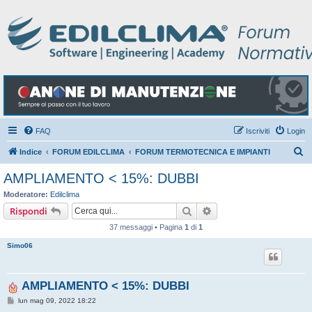
FAQ
Iscriviti
Login
C
Indice
FORUM EDILCLIMA
FORUM TERMOTECNICA E IMPIANTI
e
AMPLIAMENTO < 15%: DUBBI
r
Moderatore:
Edilclima
c
Cerca
Ricerca avanzata
Rispondi
a
37 messaggi • Pagina
1
di
1
Simo06
AMPLIAMENTO < 15%: DUBBI
M
lun mag 09, 2022 18:22
e