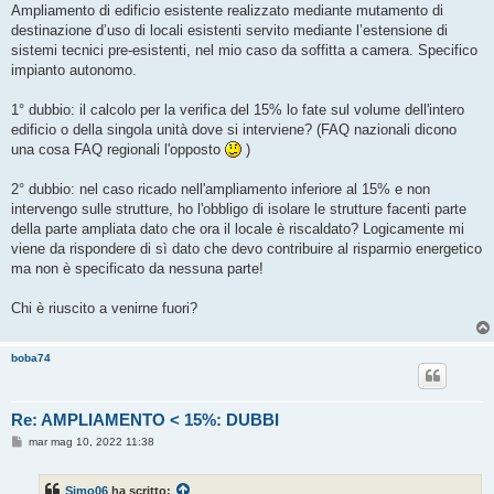
s
Ampliamento di edificio esistente realizzato mediante mutamento di
s
destinazione d’uso di locali esistenti servito mediante l’estensione di
a
g
sistemi tecnici pre-esistenti, nel mio caso da soffitta a camera. Specifico
g
impianto autonomo.
i
o
1° dubbio: il calcolo per la verifica del 15% lo fate sul volume dell'intero
edificio o della singola unità dove si interviene? (FAQ nazionali dicono
una cosa FAQ regionali l'opposto
)
2° dubbio: nel caso ricado nell'ampliamento inferiore al 15% e non
intervengo sulle strutture, ho l'obbligo di isolare le strutture facenti parte
della parte ampliata dato che ora il locale è riscaldato? Logicamente mi
viene da rispondere di sì dato che devo contribuire al risparmio energetico
ma non è specificato da nessuna parte!
Chi è riuscito a venirne fuori?
boba74
Re: AMPLIAMENTO < 15%: DUBBI
M
mar mag 10, 2022 11:38
e
s
s
Simo06
ha scritto:
a