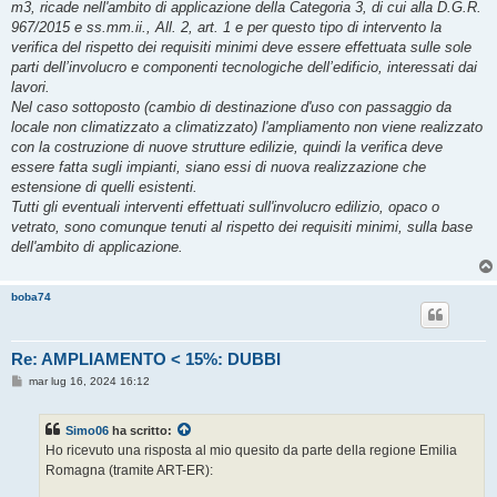
m3, ricade nell'ambito di applicazione della Categoria 3, di cui alla D.G.R.
967/2015 e ss.mm.ii., All. 2, art. 1 e per questo tipo di intervento la
verifica del rispetto dei requisiti minimi deve essere effettuata sulle sole
parti dell’involucro e componenti tecnologiche dell’edificio, interessati dai
lavori.
Nel caso sottoposto (cambio di destinazione d'uso con passaggio da
locale non climatizzato a climatizzato) l'ampliamento non viene realizzato
con la costruzione di nuove strutture edilizie, quindi la verifica deve
essere fatta sugli impianti, siano essi di nuova realizzazione che
estensione di quelli esistenti.
Tutti gli eventuali interventi effettuati sull'involucro edilizio, opaco o
vetrato, sono comunque tenuti al rispetto dei requisiti minimi, sulla base
dell'ambito di applicazione.
boba74
Re: AMPLIAMENTO < 15%: DUBBI
M
mar lug 16, 2024 16:12
e
s
s
Simo06
ha scritto:
a
g
Ho ricevuto una risposta al mio quesito da parte della regione Emilia
g
Romagna (tramite ART-ER):
i
o