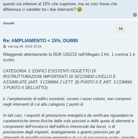
g
questo sia inferiore al 15% che superiore..ma se così fosse che
g
differenza ci sarebbe tra i due interventi?
i
o
Simo06
Re: AMPLIAMENTO < 15%: DUBBI
M
mar lug 09, 2024 15:24
e
s
Rileggendo attentamente la DGR 1262/22 nell'Allegato 2 Art. 1 comma 1 è
s
scritto:
a
g
g
CATEGORIA 3: EDIFICI ESISTENTI OGGETTO DI
i
o
RISTRUTTURAZIONI IMPORTANTI DI SECONDO LIVELLO E
ASSIMILATE (ART. 3 COMMA 2 LETT. B) PUNTO II E ART. 3 COMMA
3 PUNTO II DELL’ATTO)
ii. l’ampliamento di edifici esistenti, ovvero i nuovi volumi, non compresi
negli interventi di cui alla categoria 1 punto iii.
In tali casi, i requisiti di prestazione energetica da verificare riguardano le
caratteristiche termo-fisiche delle sole porzioni e delle quote di elementi e
componenti dell’involucro dell’edificio interessati dai lavori, o di
prestazione degli impianti, analogamente a quanto previsto per gli
interventi di riqualificazione energetica di cui al successivo punto, nonché