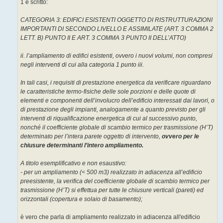
1 è scritto:
i
o
CATEGORIA 3: EDIFICI ESISTENTI OGGETTO DI RISTRUTTURAZIONI
IMPORTANTI DI SECONDO LIVELLO E ASSIMILATE (ART. 3 COMMA 2
LETT. B) PUNTO II E ART. 3 COMMA 3 PUNTO II DELL’ATTO)
ii. l’ampliamento di edifici esistenti, ovvero i nuovi volumi, non compresi
negli interventi di cui alla categoria 1 punto iii.
In tali casi, i requisiti di prestazione energetica da verificare riguardano
le caratteristiche termo-fisiche delle sole porzioni e delle quote di
elementi e componenti dell’involucro dell’edificio interessati dai lavori, o
di prestazione degli impianti, analogamente a quanto previsto per gli
interventi di riqualificazione energetica di cui al successivo punto,
nonché il coefficiente globale di scambio termico per trasmissione (H’T)
determinato per l’intera parete oggetto di intervento,
ovvero per le
chiusure determinanti l’intero ampliamento.
A titolo esemplificativo e non esaustivo:
- per un ampliamento (< 500 m3) realizzato in adiacenza all’edificio
preesistente, la verifica del coefficiente globale di scambio termico per
trasmissione (H’T) si effettua per tutte le chiusure verticali (pareti) ed
orizzontali (copertura e solaio di basamento);
è vero che parla di ampliamento realizzato in adiacenza all'edificio