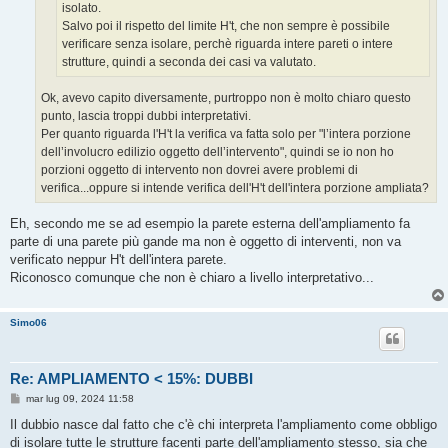
isolato.
Salvo poi il rispetto del limite H't, che non sempre è possibile
verificare senza isolare, perchè riguarda intere pareti o intere
strutture, quindi a seconda dei casi va valutato.
Ok, avevo capito diversamente, purtroppo non è molto chiaro questo
punto, lascia troppi dubbi interpretativi.
Per quanto riguarda l'H't la verifica va fatta solo per "l’intera porzione
dell’involucro edilizio oggetto dell’intervento", quindi se io non ho
porzioni oggetto di intervento non dovrei avere problemi di
verifica...oppure si intende verifica dell'H't dell'intera porzione ampliata?
Eh, secondo me se ad esempio la parete esterna dell'ampliamento fa
parte di una parete più gande ma non è oggetto di interventi, non va
verificato neppur H't dell'intera parete.
Riconosco comunque che non è chiaro a livello interpretativo...
Simo06
Re: AMPLIAMENTO < 15%: DUBBI
M
mar lug 09, 2024 11:58
e
s
Il dubbio nasce dal fatto che c'è chi interpreta l'ampliamento come obbligo
s
di isolare tutte le strutture facenti parte dell'ampliamento stesso, sia che
a