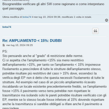
Bisognerebbe verificare gli altri SW come ragionano e come interpretano
quel passaggio.
Ultima modifica di
boba74
il mer lug 10, 2024 09:38, modificato 1 volta in totale.
boba74
Re: AMPLIAMENTO < 15%: DUBBI
M
mer lug 10, 2024 09:35
e
s
PS:
s
Sto pensando anche al "grado" di restrizione delle norme.
a
g
Ci si aspetta che l'ampliamento <15% sia meno restrittivo
g
dell'ampliamento >15%, per tanto se l'ampliamento < 15% imponesse
i
o
l'isolamento a prescindere di tutte le strutture dell'ampliamento stesso,
potrebbe risultare più restrittivo del caso > 15% dove, essendoci la
verifica degli EP non è detto che questa necessiti l'isolamento di tutte le
strutture. Ad esempio nel caso di un piccolo ampliamento ricavato
riscaldando un locale esistente precedentemente freddo, se l'ampliamento
fosse >15% il pavimento verso terra potrebbe non rispettare le
trasmittanze ma isolando solo le pareti potrebbe risultare verificato con gli
EP, mentre se lo stesso locale fosse inferiore al 15% dovendo rispettare
anche la trasmittanza si sarebbe obbligati a rifare anche il pavimento a
prescindere.