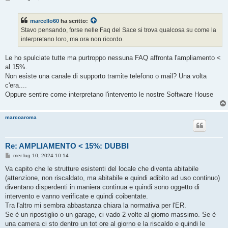
e
s
s
marcello60
ha scritto:
a
g
Stavo pensando, forse nelle Faq del Sace si trova qualcosa su come la
g
interpretano loro, ma ora non ricordo.
i
o
Le ho spulciate tutte ma purtroppo nessuna FAQ affronta l'ampliamento <
al 15%.
Non esiste una canale di supporto tramite telefono o mail? Una volta
c'era....
Oppure sentire come interpretano l'intervento le nostre Software House
marcoaroma
Re: AMPLIAMENTO < 15%: DUBBI
M
mer lug 10, 2024 10:14
e
s
Va capito che le strutture esistenti del locale che diventa abitabile
s
(attenzione, non riscaldato, ma abitabile e quindi adibito ad uso continuo)
a
g
diventano disperdenti in maniera continua e quindi sono oggetto di
g
intervento e vanno verificate e quindi coibentate.
i
o
Tra l'altro mi sembra abbastanza chiara la normativa per l'ER.
Se è un ripostiglio o un garage, ci vado 2 volte al giorno massimo. Se è
una camera ci sto dentro un tot ore al giorno e la riscaldo e quindi le