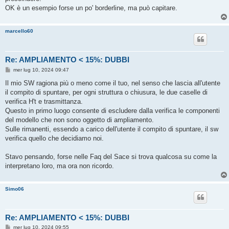
OK è un esempio forse un po' borderline, ma può capitare.
marcello60
Re: AMPLIAMENTO < 15%: DUBBI
M
mer lug 10, 2024 09:47
e
s
Il mio SW ragiona più o meno come il tuo, nel senso che lascia all'utente
s
il compito di spuntare, per ogni struttura o chiusura, le due caselle di
a
g
verifica H't e trasmittanza.
g
Questo in primo luogo consente di escludere dalla verifica le componenti
i
o
del modello che non sono oggetto di ampliamento.
Sulle rimanenti, essendo a carico dell'utente il compito di spuntare, il sw
verifica quello che decidiamo noi.
Stavo pensando, forse nelle Faq del Sace si trova qualcosa su come la
interpretano loro, ma ora non ricordo.
Simo06
Re: AMPLIAMENTO < 15%: DUBBI
M
mer lug 10, 2024 09:55