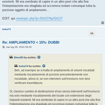
esistenti. Mi era sembrato di capire in un altro post che alla fine
l'interpretazione era sbagliata ed occorreva isolare comunque tutta la
porzione oggetto di ampliamento...
EDIT: qui
viewtopic.php?p=254137#p254137
boba74
Re: AMPLIAMENTO < 15%: DUBBI
M
mar lug 09, 2024 09:26
e
s
s
Simo06
ha scritto:
a
g
g
boba74
ha scritto:
i
o
Beh, ad esempio se si tratta di ampliamento di volumi riscaldati
mediante riscaldamento di porzioni precedentemente non
riscaldate, allora sì, se non intervieni sull'involucro non devi
verificare trasmittanze.
Si, classico cambio di destinazione d'uso senza interventi sull'involucro
ma solo mediante riscaldamento del locale con estensione degli
impianti esistenti. Mi era sembrato di capire in un altro post che alla fine
l'interpretazione era sbagliata ed occorreva isolare comunque tutta la