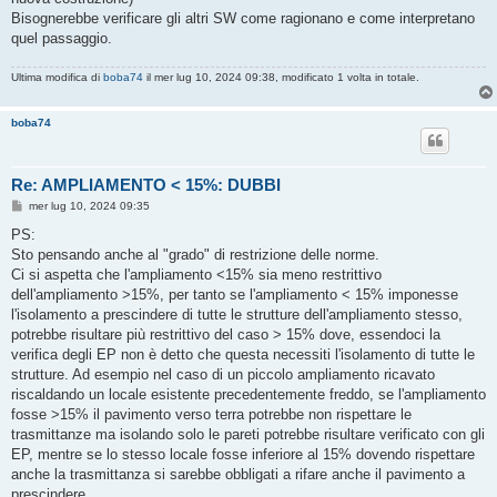
Bisognerebbe verificare gli altri SW come ragionano e come interpretano
quel passaggio.
Ultima modifica di
boba74
il mer lug 10, 2024 09:38, modificato 1 volta in totale.
boba74
Re: AMPLIAMENTO < 15%: DUBBI
M
mer lug 10, 2024 09:35
e
s
PS:
s
Sto pensando anche al "grado" di restrizione delle norme.
a
g
Ci si aspetta che l'ampliamento <15% sia meno restrittivo
g
dell'ampliamento >15%, per tanto se l'ampliamento < 15% imponesse
i
o
l'isolamento a prescindere di tutte le strutture dell'ampliamento stesso,
potrebbe risultare più restrittivo del caso > 15% dove, essendoci la
verifica degli EP non è detto che questa necessiti l'isolamento di tutte le
strutture. Ad esempio nel caso di un piccolo ampliamento ricavato
riscaldando un locale esistente precedentemente freddo, se l'ampliamento
fosse >15% il pavimento verso terra potrebbe non rispettare le
trasmittanze ma isolando solo le pareti potrebbe risultare verificato con gli
EP, mentre se lo stesso locale fosse inferiore al 15% dovendo rispettare
anche la trasmittanza si sarebbe obbligati a rifare anche il pavimento a
prescindere.