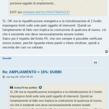
porzione oggetto di ampliamento...
EDIT: qui
viewtopic.php?p=254137#p254137
Sì, OK ma la riqualificazione energetica e la ristrutturazione di 2 livello
impongono limiti sulle sole parti oggetto di interventi. Quindi se
l'ampliamento di fatto non implica la costruzione di qualcosa di nuovo, ciò
che è esistente non deve necessariamente essere isolato.
Salvo poi il rispetto del limite H't, che non sempre è possibile verificare
senza isolare, perchè riguarda intere pareti o intere strutture, quindi a
seconda dei casi va valutato.
Simo06
Re: AMPLIAMENTO < 15%: DUBBI
M
mar lug 09, 2024 09:34
e
s
s
boba74
ha scritto:
a
g
Sì, OK ma la riqualificazione energetica e la ristrutturazione di 2 livello
g
impongono limiti sulle sole parti oggetto di interventi. Quindi se
i
o
l'ampliamento di fatto non implica la costruzione di qualcosa di nuovo,
ciò che è esistente non deve necessariamente essere isolato.