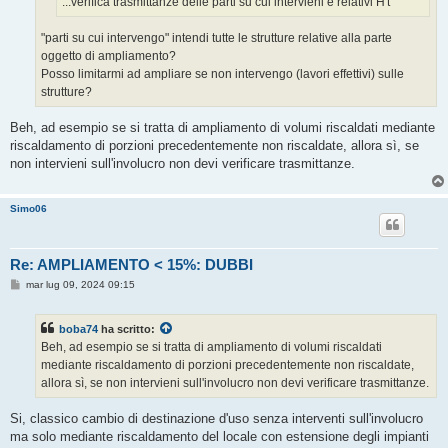
...verifica trasmittanze delle parti su cui intervieni e relativi H't
"parti su cui intervengo" intendi tutte le strutture relative alla parte
oggetto di ampliamento?
Posso limitarmi ad ampliare se non intervengo (lavori effettivi) sulle
strutture?
Beh, ad esempio se si tratta di ampliamento di volumi riscaldati mediante
riscaldamento di porzioni precedentemente non riscaldate, allora sì, se
non intervieni sull'involucro non devi verificare trasmittanze.
Simo06
Re: AMPLIAMENTO < 15%: DUBBI
M
mar lug 09, 2024 09:15
e
s
s
boba74
ha scritto:
a
g
Beh, ad esempio se si tratta di ampliamento di volumi riscaldati
g
mediante riscaldamento di porzioni precedentemente non riscaldate,
i
o
allora sì, se non intervieni sull'involucro non devi verificare trasmittanze.
Si, classico cambio di destinazione d'uso senza interventi sull'involucro
ma solo mediante riscaldamento del locale con estensione degli impianti