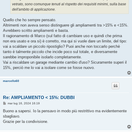
vetrato, sono comunque tenuti al rispetto dei requisiti minimi, sulla base
dell'ambito di applicazione.
Quello che ho sempre pensato.
Altrimenti non aveva senso distinguere gli ampliamenti tra >15% e <15%.
Avrebbero scritto ampliamenti e basta.
Il ragionamento di Marco (sul fatto di cambiare uso e quindi che prima
non era usato e ora si) è corretto, ma qui si vuole dare un limite, del tipo:
vai a scaldare un piccolo ripostiglio? Puoi anche non toccarlo perchè
tanto è talmente piccolo che incide poco sul totale, e diversamente
sarebbe improponibile isolarlo completamente.
Vai a riscaldare un garage mediante cambio d'uso? Sicuramente superi il
15%, perciò me lo vai a isolare come se fosse nuovo.
marcello60
Re: AMPLIAMENTO < 15%: DUBBI
M
mar lug 16, 2024 16:19
e
s
Buono a sapersi. Io la pensavo in modo più restrittivo ma evidentemente
s
sbagliavo.
a
g
Grazie per la condivisione.
g
i
o