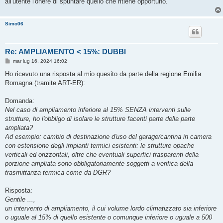
all'utente l'onere di spuntare quello che ritiene opportuno.
Simo06
Re: AMPLIAMENTO < 15%: DUBBI
M
mar lug 16, 2024 16:02
e
s
Ho ricevuto una risposta al mio quesito da parte della regione Emilia
s
Romagna (tramite ART-ER):
a
g
g
Domanda:
i
o
Nel caso di ampliamento inferiore al 15% SENZA interventi sulle
strutture, ho l'obbligo di isolare le strutture facenti parte della parte
ampliata?
Ad esempio: cambio di destinazione d'uso del garage/cantina in camera
con estensione degli impianti termici esistenti: le strutture opache
verticali ed orizzontali, oltre che eventuali superfici trasparenti della
porzione ampliata sono obbligatoriamente soggetti a verifica della
trasmittanza termica come da DGR?
Risposta:
Gentile ...,
un intervento di ampliamento, il cui volume lordo climatizzato sia inferiore
o uguale al 15% di quello esistente o comunque inferiore o uguale a 500