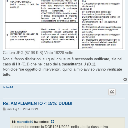
Cattura.JPG (87.98 KiB) Visto 19228 volte
Non si fanno distinzioni su quali chiusure è necessario verificare, sia nel
caso di H't (C.1) che nel caso della trasmittanza U (D.1).
Non dice "se oggetto di intervento", quindi a mio avviso vanno verificate
tutte.
boba74
Re: AMPLIAMENTO < 15%: DUBBI
M
mer lug 10, 2024 09:21
e
s
s
marcello60
ha scritto:
a
g
Leggendo sempre la DGR1261/2022, nella tabella riassuntiva