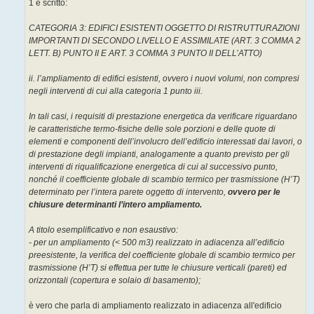
1 è scritto:
i
o
CATEGORIA 3: EDIFICI ESISTENTI OGGETTO DI RISTRUTTURAZIONI
IMPORTANTI DI SECONDO LIVELLO E ASSIMILATE (ART. 3 COMMA 2
LETT. B) PUNTO II E ART. 3 COMMA 3 PUNTO II DELL’ATTO)
ii. l’ampliamento di edifici esistenti, ovvero i nuovi volumi, non compresi
negli interventi di cui alla categoria 1 punto iii.
In tali casi, i requisiti di prestazione energetica da verificare riguardano
le caratteristiche termo-fisiche delle sole porzioni e delle quote di
elementi e componenti dell’involucro dell’edificio interessati dai lavori, o
di prestazione degli impianti, analogamente a quanto previsto per gli
interventi di riqualificazione energetica di cui al successivo punto,
nonché il coefficiente globale di scambio termico per trasmissione (H’T)
determinato per l’intera parete oggetto di intervento,
ovvero per le
chiusure determinanti l’intero ampliamento.
A titolo esemplificativo e non esaustivo:
- per un ampliamento (< 500 m3) realizzato in adiacenza all’edificio
preesistente, la verifica del coefficiente globale di scambio termico per
trasmissione (H’T) si effettua per tutte le chiusure verticali (pareti) ed
orizzontali (copertura e solaio di basamento);
è vero che parla di ampliamento realizzato in adiacenza all'edificio