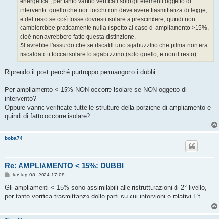
energetica", per tanto vanno verificati solo gli elementi oggetto di
i
o
intervento: quello che non tocchi non deve avere trasmittanza di legge,
e del resto se così fosse dovresti isolare a prescindere, quindi non
cambierebbe praticamente nulla rispetto al caso di ampliamento >15%,
cioè non avrebbero fatto questa distinzione.
Si avrebbe l'assurdo che se riscaldi uno sgabuzzino che prima non era
riscaldato ti tocca isolare lo sgabuzzino (solo quello, e non il resto).
Riprendo il post perché purtroppo permangono i dubbi...
Per ampliamento < 15% NON occorre isolare se NON oggetto di
intervento?
Oppure vanno verificate tutte le strutture della porzione di ampliamento e
quindi di fatto occorre isolare?
boba74
Re: AMPLIAMENTO < 15%: DUBBI
M
lun lug 08, 2024 17:08
e
s
Gli ampliamenti < 15% sono assimilabili alle ristrutturazioni di 2° livello,
s
per tanto verifica trasmittanze delle parti su cui intervieni e relativi H't
a
g
g
i