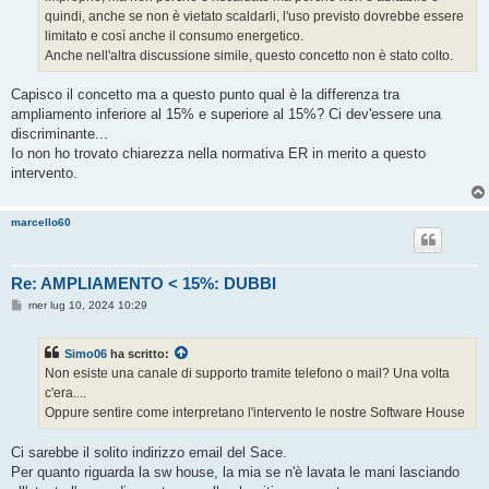
quindi, anche se non è vietato scaldarli, l'uso previsto dovrebbe essere
limitato e così anche il consumo energetico.
Anche nell'altra discussione simile, questo concetto non è stato colto.
Capisco il concetto ma a questo punto qual è la differenza tra
ampliamento inferiore al 15% e superiore al 15%? Ci dev'essere una
discriminante...
Io non ho trovato chiarezza nella normativa ER in merito a questo
intervento.
marcello60
Re: AMPLIAMENTO < 15%: DUBBI
M
mer lug 10, 2024 10:29
e
s
s
Simo06
ha scritto:
a
g
Non esiste una canale di supporto tramite telefono o mail? Una volta
g
c'era....
i
o
Oppure sentire come interpretano l'intervento le nostre Software House
Ci sarebbe il solito indirizzo email del Sace.
Per quanto riguarda la sw house, la mia se n'è lavata le mani lasciando