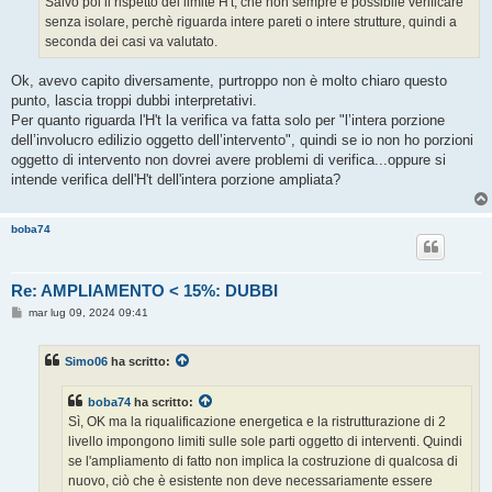
Salvo poi il rispetto del limite H't, che non sempre è possibile verificare
senza isolare, perchè riguarda intere pareti o intere strutture, quindi a
seconda dei casi va valutato.
Ok, avevo capito diversamente, purtroppo non è molto chiaro questo
punto, lascia troppi dubbi interpretativi.
Per quanto riguarda l'H't la verifica va fatta solo per "l’intera porzione
dell’involucro edilizio oggetto dell’intervento", quindi se io non ho porzioni
oggetto di intervento non dovrei avere problemi di verifica...oppure si
intende verifica dell'H't dell'intera porzione ampliata?
boba74
Re: AMPLIAMENTO < 15%: DUBBI
M
mar lug 09, 2024 09:41
e
s
s
Simo06
ha scritto:
a
g
g
boba74
ha scritto:
i
o
Sì, OK ma la riqualificazione energetica e la ristrutturazione di 2
livello impongono limiti sulle sole parti oggetto di interventi. Quindi
se l'ampliamento di fatto non implica la costruzione di qualcosa di
nuovo, ciò che è esistente non deve necessariamente essere