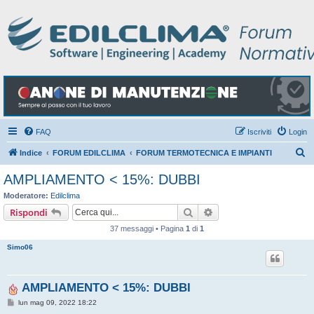
FAQ
Iscriviti
Login
C
Indice
FORUM EDILCLIMA
FORUM TERMOTECNICA E IMPIANTI
e
AMPLIAMENTO < 15%: DUBBI
r
Moderatore:
Edilclima
c
Cerca
Ricerca avanzata
Rispondi
a
37 messaggi • Pagina
1
di
1
Simo06
AMPLIAMENTO < 15%: DUBBI
M
lun mag 09, 2022 18:22
e