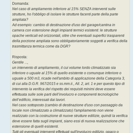
Domanda:
Nel caso di ampliamento inferiore al 15% SENZA interventi sulle
strutture, ho l'obbligo di isolare le strutture facenti parte della parte
ampliata?
Ad esempio: cambio di destinazione d'uso del garage/cantina in
camera con estensione degli impianti termici esistenti: le strutture
opache verticali ed orizzontali, oltre che eventuali superfici trasparenti
della porzione ampliata sono obbligatoriamente soggetti a verifica della
trasmittanza termica come da DGR?
Risposta:
Gentile ...,
un intervento di ampliamento, il cui volume lordo climatizzato sia
inferiore o uguale al 15% di quello esistente o comunque inferiore o
uguale a 500 m3, ricade nell'ambito di applicazione della Categoria 3,
di cui alla D.G.R. 967/2015 e ss.mm.ii., All. 2, art. 1 e per questo tipo di
intervento la verifica del rispetto dei requisiti minimi deve essere
effettuata sulle sole parti dell’involucro e componenti tecnologiche
dell’edificio, interessati dai lavori.
Nel caso sottoposto (cambio di destinazione d'uso con passaggio da
locale non climatizzato a climatizzato) l'ampliamento non viene
realizzato con la costruzione di nuove strutture edilizie, quindi la verifica
deve essere fatta sugli impianti, siano essi di nuova realizzazione che
estensione di quelli esistenti.
Tutti gli eventuali interventi effettuati sull'involucro edilizio, opaco o