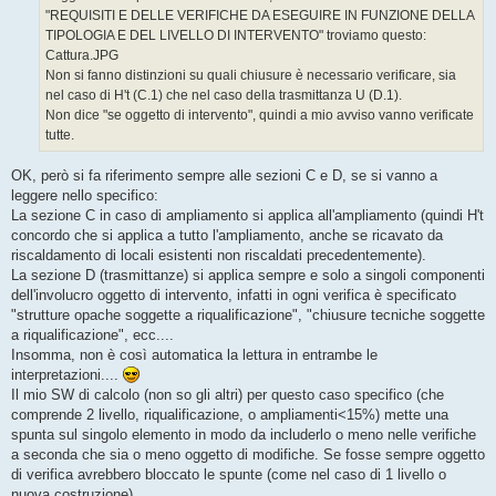
g
"REQUISITI E DELLE VERIFICHE DA ESEGUIRE IN FUNZIONE DELLA
i
o
TIPOLOGIA E DEL LIVELLO DI INTERVENTO" troviamo questo:
Cattura.JPG
Non si fanno distinzioni su quali chiusure è necessario verificare, sia
nel caso di H't (C.1) che nel caso della trasmittanza U (D.1).
Non dice "se oggetto di intervento", quindi a mio avviso vanno verificate
tutte.
OK, però si fa riferimento sempre alle sezioni C e D, se si vanno a
leggere nello specifico:
La sezione C in caso di ampliamento si applica all'ampliamento (quindi H't
concordo che si applica a tutto l'ampliamento, anche se ricavato da
riscaldamento di locali esistenti non riscaldati precedentemente).
La sezione D (trasmittanze) si applica sempre e solo a singoli componenti
dell'involucro oggetto di intervento, infatti in ogni verifica è specificato
"strutture opache soggette a riqualificazione", "chiusure tecniche soggette
a riqualificazione", ecc....
Insomma, non è così automatica la lettura in entrambe le
interpretazioni....
Il mio SW di calcolo (non so gli altri) per questo caso specifico (che
comprende 2 livello, riqualificazione, o ampliamenti<15%) mette una
spunta sul singolo elemento in modo da includerlo o meno nelle verifiche
a seconda che sia o meno oggetto di modifiche. Se fosse sempre oggetto
di verifica avrebbero bloccato le spunte (come nel caso di 1 livello o
nuova costruzione)