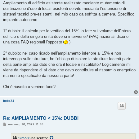
s
Ampliamento di edificio esistente realizzato mediante mutamento di
s
destinazione d’uso di locali esistenti servito mediante l’estensione di
a
g
sistemi tecnici pre-esistenti, nel mio caso da soffitta a camera. Specifico
g
impianto autonomo.
i
o
1° dubbio: il calcolo per la verifica del 15% lo fate sul volume dell'intero
edificio o della singola unità dove si interviene? (FAQ nazionali dicono
una cosa FAQ regionali l'opposto
)
2° dubbio: nel caso ricado nell'ampliamento inferiore al 15% e non
intervengo sulle strutture, ho l'obbligo di isolare le strutture facenti parte
della parte ampliata dato che ora il locale è riscaldato? Logicamente mi
viene da rispondere di sì dato che devo contribuire al risparmio energetico
ma non è specificato da nessuna parte!
Chi è riuscito a venirne fuori?
boba74
Re: AMPLIAMENTO < 15%: DUBBI
M
mar mag 10, 2022 11:38
e
s
s
Simo06
ha scritto:
a