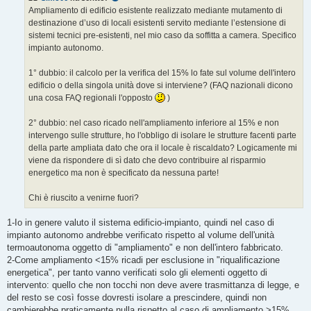
g
Ampliamento di edificio esistente realizzato mediante mutamento di
g
destinazione d’uso di locali esistenti servito mediante l’estensione di
i
o
sistemi tecnici pre-esistenti, nel mio caso da soffitta a camera. Specifico
impianto autonomo.
1° dubbio: il calcolo per la verifica del 15% lo fate sul volume dell'intero
edificio o della singola unità dove si interviene? (FAQ nazionali dicono
una cosa FAQ regionali l'opposto
)
2° dubbio: nel caso ricado nell'ampliamento inferiore al 15% e non
intervengo sulle strutture, ho l'obbligo di isolare le strutture facenti parte
della parte ampliata dato che ora il locale è riscaldato? Logicamente mi
viene da rispondere di sì dato che devo contribuire al risparmio
energetico ma non è specificato da nessuna parte!
Chi è riuscito a venirne fuori?
1-Io in genere valuto il sistema edificio-impianto, quindi nel caso di
impianto autonomo andrebbe verificato rispetto al volume dell'unità
termoautonoma oggetto di "ampliamento" e non dell'intero fabbricato.
2-Come ampliamento <15% ricadi per esclusione in "riqualificazione
energetica", per tanto vanno verificati solo gli elementi oggetto di
intervento: quello che non tocchi non deve avere trasmittanza di legge, e
del resto se così fosse dovresti isolare a prescindere, quindi non
cambierebbe praticamente nulla rispetto al caso di ampliamento >15%,