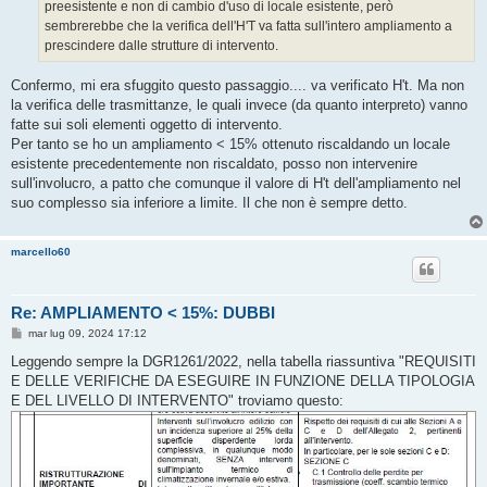
preesistente e non di cambio d'uso di locale esistente, però
sembrerebbe che la verifica dell'H'T va fatta sull'intero ampliamento a
prescindere dalle strutture di intervento.
Confermo, mi era sfuggito questo passaggio.... va verificato H't. Ma non
la verifica delle trasmittanze, le quali invece (da quanto interpreto) vanno
fatte sui soli elementi oggetto di intervento.
Per tanto se ho un ampliamento < 15% ottenuto riscaldando un locale
esistente precedentemente non riscaldato, posso non intervenire
sull'involucro, a patto che comunque il valore di H't dell'ampliamento nel
suo complesso sia inferiore a limite. Il che non è sempre detto.
marcello60
Re: AMPLIAMENTO < 15%: DUBBI
M
mar lug 09, 2024 17:12
e
s
Leggendo sempre la DGR1261/2022, nella tabella riassuntiva "REQUISITI
s
E DELLE VERIFICHE DA ESEGUIRE IN FUNZIONE DELLA TIPOLOGIA
a
g
E DEL LIVELLO DI INTERVENTO" troviamo questo:
g
i
o