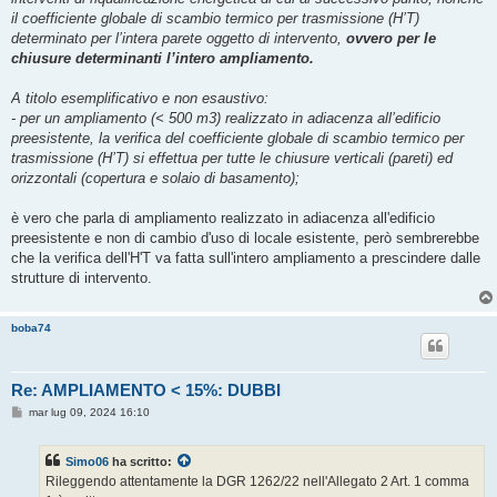
il coefficiente globale di scambio termico per trasmissione (H’T)
determinato per l’intera parete oggetto di intervento,
ovvero per le
chiusure determinanti l’intero ampliamento.
A titolo esemplificativo e non esaustivo:
- per un ampliamento (< 500 m3) realizzato in adiacenza all’edificio
preesistente, la verifica del coefficiente globale di scambio termico per
trasmissione (H’T) si effettua per tutte le chiusure verticali (pareti) ed
orizzontali (copertura e solaio di basamento);
è vero che parla di ampliamento realizzato in adiacenza all'edificio
preesistente e non di cambio d'uso di locale esistente, però sembrerebbe
che la verifica dell'H'T va fatta sull'intero ampliamento a prescindere dalle
strutture di intervento.
boba74
Re: AMPLIAMENTO < 15%: DUBBI
M
mar lug 09, 2024 16:10
e
s
s
Simo06
ha scritto:
a
g
Rileggendo attentamente la DGR 1262/22 nell'Allegato 2 Art. 1 comma
g