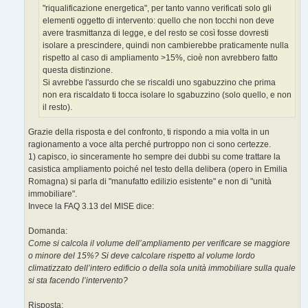
"riqualificazione energetica", per tanto vanno verificati solo gli
elementi oggetto di intervento: quello che non tocchi non deve
avere trasmittanza di legge, e del resto se così fosse dovresti
isolare a prescindere, quindi non cambierebbe praticamente nulla
rispetto al caso di ampliamento >15%, cioè non avrebbero fatto
questa distinzione.
Si avrebbe l'assurdo che se riscaldi uno sgabuzzino che prima
non era riscaldato ti tocca isolare lo sgabuzzino (solo quello, e non
il resto).
Grazie della risposta e del confronto, ti rispondo a mia volta in un
ragionamento a voce alta perché purtroppo non ci sono certezze.
1) capisco, io sinceramente ho sempre dei dubbi su come trattare la
casistica ampliamento poiché nel testo della delibera (opero in Emilia
Romagna) si parla di "manufatto edilizio esistente" e non di "unità
immobiliare".
Invece la FAQ 3.13 del MISE dice:
Domanda:
Come si calcola il volume dell’ampliamento per verificare se maggiore
o minore del 15%? Si deve calcolare rispetto al volume lordo
climatizzato dell’intero edificio o della sola unità immobiliare sulla quale
si sta facendo l’intervento?
Risposta: