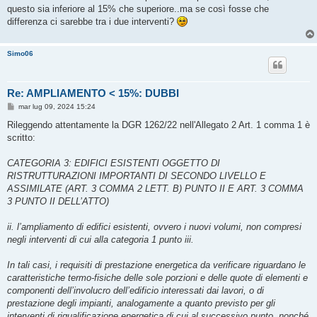
g
questo sia inferiore al 15% che superiore..ma se così fosse che
g
differenza ci sarebbe tra i due interventi?
i
o
Simo06
Re: AMPLIAMENTO < 15%: DUBBI
M
mar lug 09, 2024 15:24
e
s
Rileggendo attentamente la DGR 1262/22 nell'Allegato 2 Art. 1 comma 1 è
s
scritto:
a
g
g
CATEGORIA 3: EDIFICI ESISTENTI OGGETTO DI
i
o
RISTRUTTURAZIONI IMPORTANTI DI SECONDO LIVELLO E
ASSIMILATE (ART. 3 COMMA 2 LETT. B) PUNTO II E ART. 3 COMMA
3 PUNTO II DELL’ATTO)
ii. l’ampliamento di edifici esistenti, ovvero i nuovi volumi, non compresi
negli interventi di cui alla categoria 1 punto iii.
In tali casi, i requisiti di prestazione energetica da verificare riguardano le
caratteristiche termo-fisiche delle sole porzioni e delle quote di elementi e
componenti dell’involucro dell’edificio interessati dai lavori, o di
prestazione degli impianti, analogamente a quanto previsto per gli
interventi di riqualificazione energetica di cui al successivo punto, nonché