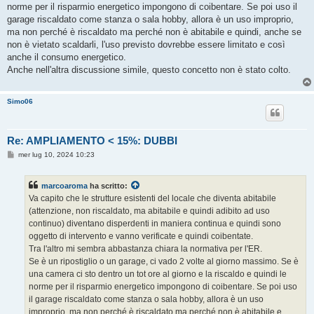
norme per il risparmio energetico impongono di coibentare. Se poi uso il
garage riscaldato come stanza o sala hobby, allora è un uso improprio,
ma non perché è riscaldato ma perché non è abitabile e quindi, anche se
non è vietato scaldarli, l'uso previsto dovrebbe essere limitato e così
anche il consumo energetico.
Anche nell'altra discussione simile, questo concetto non è stato colto.
Simo06
Re: AMPLIAMENTO < 15%: DUBBI
M
mer lug 10, 2024 10:23
e
s
s
marcoaroma
ha scritto:
a
g
Va capito che le strutture esistenti del locale che diventa abitabile
g
(attenzione, non riscaldato, ma abitabile e quindi adibito ad uso
i
o
continuo) diventano disperdenti in maniera continua e quindi sono
oggetto di intervento e vanno verificate e quindi coibentate.
Tra l'altro mi sembra abbastanza chiara la normativa per l'ER.
Se è un ripostiglio o un garage, ci vado 2 volte al giorno massimo. Se è
una camera ci sto dentro un tot ore al giorno e la riscaldo e quindi le
norme per il risparmio energetico impongono di coibentare. Se poi uso
il garage riscaldato come stanza o sala hobby, allora è un uso
improprio, ma non perché è riscaldato ma perché non è abitabile e