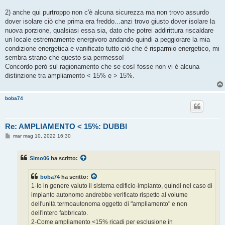
2) anche qui purtroppo non c'è alcuna sicurezza ma non trovo assurdo
dover isolare ciò che prima era freddo...anzi trovo giusto dover isolare la
nuova porzione, qualsiasi essa sia, dato che potrei addirittura riscaldare
un locale estremamente energivoro andando quindi a peggiorare la mia
condizione energetica e vanificato tutto ciò che è risparmio energetico, mi
sembra strano che questo sia permesso!
Concordo però sul ragionamento che se così fosse non vi è alcuna
distinzione tra ampliamento < 15% e > 15%.
boba74
Re: AMPLIAMENTO < 15%: DUBBI
M
mar mag 10, 2022 16:30
e
s
s
Simo06
ha scritto:
a
g
g
boba74
ha scritto:
i
o
1-Io in genere valuto il sistema edificio-impianto, quindi nel caso di
impianto autonomo andrebbe verificato rispetto al volume
dell'unità termoautonoma oggetto di "ampliamento" e non
dell'intero fabbricato.
2-Come ampliamento <15% ricadi per esclusione in