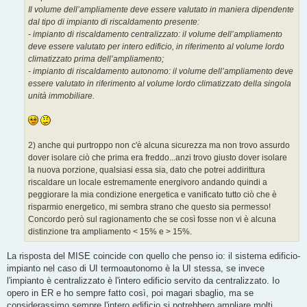
Il volume dell’ampliamente deve essere valutato in maniera dipendente
dal tipo di impianto di riscaldamento presente:
- impianto di riscaldamento centralizzato: il volume dell’ampliamento
deve essere valutato per intero edificio, in riferimento al volume lordo
climatizzato prima dell’ampliamento;
- impianto di riscaldamento autonomo: il volume dell’ampliamento deve
essere valutato in riferimento al volume lordo climatizzato della singola
unità immobiliare.
2) anche qui purtroppo non c'è alcuna sicurezza ma non trovo assurdo
dover isolare ciò che prima era freddo...anzi trovo giusto dover isolare
la nuova porzione, qualsiasi essa sia, dato che potrei addirittura
riscaldare un locale estremamente energivoro andando quindi a
peggiorare la mia condizione energetica e vanificato tutto ciò che è
risparmio energetico, mi sembra strano che questo sia permesso!
Concordo però sul ragionamento che se così fosse non vi è alcuna
distinzione tra ampliamento < 15% e > 15%.
La risposta del MISE coincide con quello che penso io: il sistema edificio-
impianto nel caso di UI termoautonomo è la UI stessa, se invece
l'impianto è centralizzato è l'intero edificio servito da centralizzato. Io
opero in ER e ho sempre fatto così, poi magari sbaglio, ma se
considerassimo sempre l'intero edificio si potrebbero ampliare molti