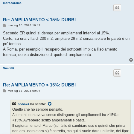
marcoaroma
Re: AMPLIAMENTO < 15%: DUBBI
M
mar lug 16, 2024 16:47
e
s
Secondo ER quindi si deroga per ampliamenti inferiori al 15%.
s
Certo, su una villa di 200 m2, ampliare 29 m2 senza isolare le pareti è un
a
g
po' tantino.
g
A Roma, per esempio il recupero dei sottotetti implica l'isolamento
i
o
termico, senza distinzione di quote di ampliamento.
Simo06
Re: AMPLIAMENTO < 15%: DUBBI
M
mer lug 17, 2024 09:07
e
s
s
boba74
ha scritto:
a
g
Quello che ho sempre pensato.
g
Altrimenti non aveva senso distinguere gli ampliamenti tra >15% e
i
o
<15%. Avrebbero scritto ampliamenti e basta.
Il ragionamento di Marco (sul fatto di cambiare uso e quindi che prima
non era usato e ora si) è corretto, ma qui si vuole dare un limite, del tipo: