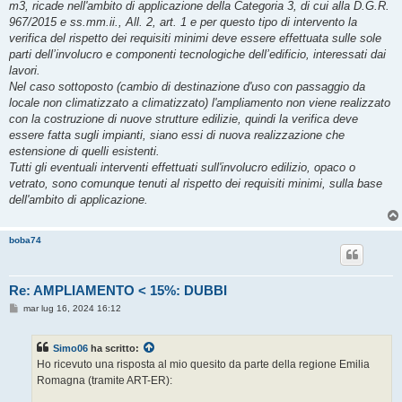
m3, ricade nell'ambito di applicazione della Categoria 3, di cui alla D.G.R.
967/2015 e ss.mm.ii., All. 2, art. 1 e per questo tipo di intervento la
verifica del rispetto dei requisiti minimi deve essere effettuata sulle sole
parti dell’involucro e componenti tecnologiche dell’edificio, interessati dai
lavori.
Nel caso sottoposto (cambio di destinazione d'uso con passaggio da
locale non climatizzato a climatizzato) l'ampliamento non viene realizzato
con la costruzione di nuove strutture edilizie, quindi la verifica deve
essere fatta sugli impianti, siano essi di nuova realizzazione che
estensione di quelli esistenti.
Tutti gli eventuali interventi effettuati sull'involucro edilizio, opaco o
vetrato, sono comunque tenuti al rispetto dei requisiti minimi, sulla base
dell'ambito di applicazione.
boba74
Re: AMPLIAMENTO < 15%: DUBBI
M
mar lug 16, 2024 16:12
e
s
s
Simo06
ha scritto:
a
g
Ho ricevuto una risposta al mio quesito da parte della regione Emilia
g
Romagna (tramite ART-ER):
i
o