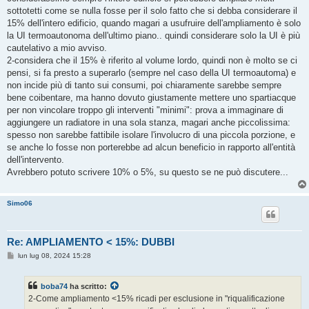
sottotetti come se nulla fosse per il solo fatto che si debba considerare il
15% dell'intero edificio, quando magari a usufruire dell'ampliamento è solo
la UI termoautonoma dell'ultimo piano.. quindi considerare solo la UI è più
cautelativo a mio avviso.
2-considera che il 15% è riferito al volume lordo, quindi non è molto se ci
pensi, si fa presto a superarlo (sempre nel caso della UI termoautoma) e
non incide più di tanto sui consumi, poi chiaramente sarebbe sempre
bene coibentare, ma hanno dovuto giustamente mettere uno spartiacque
per non vincolare troppo gli interventi "minimi": prova a immaginare di
aggiungere un radiatore in una sola stanza, magari anche piccolissima:
spesso non sarebbe fattibile isolare l'involucro di una piccola porzione, e
se anche lo fosse non porterebbe ad alcun beneficio in rapporto all'entità
dell'intervento.
Avrebbero potuto scrivere 10% o 5%, su questo se ne può discutere...
Simo06
Re: AMPLIAMENTO < 15%: DUBBI
M
lun lug 08, 2024 15:28
e
s
s
boba74
ha scritto:
a
g
2-Come ampliamento <15% ricadi per esclusione in "riqualificazione
g