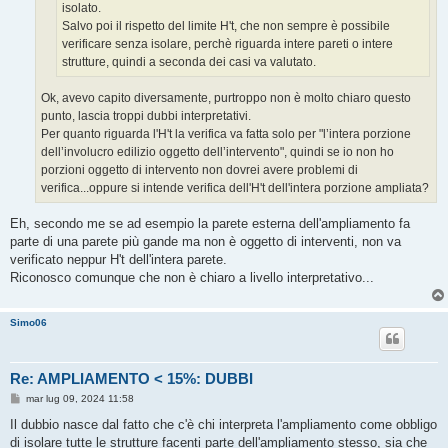
isolato.
Salvo poi il rispetto del limite H't, che non sempre è possibile
verificare senza isolare, perchè riguarda intere pareti o intere
strutture, quindi a seconda dei casi va valutato.
Ok, avevo capito diversamente, purtroppo non è molto chiaro questo
punto, lascia troppi dubbi interpretativi.
Per quanto riguarda l'H't la verifica va fatta solo per "l’intera porzione
dell’involucro edilizio oggetto dell’intervento", quindi se io non ho
porzioni oggetto di intervento non dovrei avere problemi di
verifica...oppure si intende verifica dell'H't dell'intera porzione ampliata?
Eh, secondo me se ad esempio la parete esterna dell'ampliamento fa
parte di una parete più gande ma non è oggetto di interventi, non va
verificato neppur H't dell'intera parete.
Riconosco comunque che non è chiaro a livello interpretativo...
Simo06
Re: AMPLIAMENTO < 15%: DUBBI
M
mar lug 09, 2024 11:58
e
s
Il dubbio nasce dal fatto che c'è chi interpreta l'ampliamento come obbligo
s
di isolare tutte le strutture facenti parte dell'ampliamento stesso, sia che
a