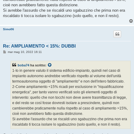
cioè non avrebbero fatto questa distinzione.
Si avrebbe l'assurdo che se riscaldi uno sgabuzzino che prima non era
riscaldato ti tocca isolare lo sgabuzzino (solo quello, e non il resto).
Simo06
Re: AMPLIAMENTO < 15%: DUBBI
M
mar mag 10, 2022 16:11
e
s
s
boba74
ha scritto:
a
g
1-Io in genere valuto il sistema edificio-impianto, quindi nel caso di
g
impianto autonomo andrebbe verificato rispetto al volume dell'unità
i
o
termoautonoma oggetto di "ampliamento" e non dell'intero fabbricato.
2-Come ampliamento <15% ricadi per esclusione in "riqualificazione
energetica", per tanto vanno verificati solo gli elementi oggetto di
intervento: quello che non tocchi non deve avere trasmittanza di legge,
e del resto se così fosse dovresti isolare a prescindere, quindi non
cambierebbe praticamente nulla rispetto al caso di ampliamento >15%,
cioè non avrebbero fatto questa distinzione.
Si avrebbe l'assurdo che se riscaldi uno sgabuzzino che prima non era
riscaldato ti tocca isolare lo sgabuzzino (solo quello, e non il resto).