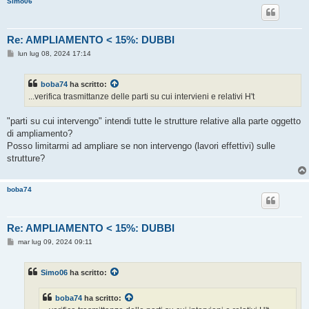
Simo06
o
Re: AMPLIAMENTO < 15%: DUBBI
M
lun lug 08, 2024 17:14
e
s
s
boba74
ha scritto:
a
g
...verifica trasmittanze delle parti su cui intervieni e relativi H't
g
i
o
"parti su cui intervengo" intendi tutte le strutture relative alla parte oggetto
di ampliamento?
Posso limitarmi ad ampliare se non intervengo (lavori effettivi) sulle
strutture?
boba74
Re: AMPLIAMENTO < 15%: DUBBI
M
mar lug 09, 2024 09:11
e
s
s
Simo06
ha scritto:
a
g
g
boba74
ha scritto:
i
o