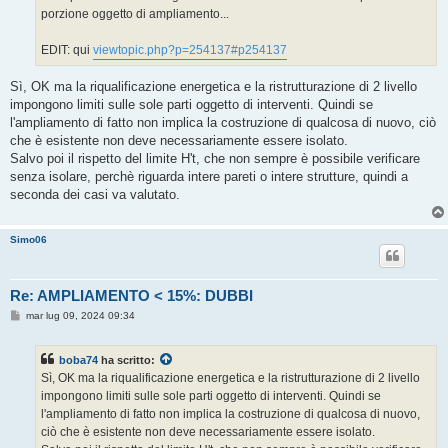
porzione oggetto di ampliamento...
EDIT: qui
viewtopic.php?p=254137#p254137
Sì, OK ma la riqualificazione energetica e la ristrutturazione di 2 livello
impongono limiti sulle sole parti oggetto di interventi. Quindi se
l'ampliamento di fatto non implica la costruzione di qualcosa di nuovo, ciò
che è esistente non deve necessariamente essere isolato.
Salvo poi il rispetto del limite H't, che non sempre è possibile verificare
senza isolare, perchè riguarda intere pareti o intere strutture, quindi a
seconda dei casi va valutato.
Simo06
Re: AMPLIAMENTO < 15%: DUBBI
M
mar lug 09, 2024 09:34
e
s
s
boba74
ha scritto:
a
g
Sì, OK ma la riqualificazione energetica e la ristrutturazione di 2 livello
g
impongono limiti sulle sole parti oggetto di interventi. Quindi se
i
o
l'ampliamento di fatto non implica la costruzione di qualcosa di nuovo,
ciò che è esistente non deve necessariamente essere isolato.