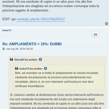
esistenti. Mi era sembrato di capire in un altro post che alla fine
l'interpretazione era sbagliata ed occorreva isolare comunque tutta la
porzione oggetto di ampliamento...
EDIT: qui
viewtopic.php?p=254137#p254137
boba74
Re: AMPLIAMENTO < 15%: DUBBI
M
mar lug 09, 2024 09:26
e
s
s
Simo06
ha scritto:
a
g
g
boba74
ha scritto:
i
o
Beh, ad esempio se si tratta di ampliamento di volumi riscaldati
mediante riscaldamento di porzioni precedentemente non
riscaldate, allora sì, se non intervieni sull'involucro non devi
verificare trasmittanze.
Si, classico cambio di destinazione d'uso senza interventi sull'involucro
ma solo mediante riscaldamento del locale con estensione degli
impianti esistenti. Mi era sembrato di capire in un altro post che alla fine
l'interpretazione era sbagliata ed occorreva isolare comunque tutta la