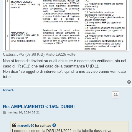
Cattura.JPG (87.98 KiB) Visto 19226 volte
Non si fanno distinzioni su quali chiusure è necessario verificare, sia nel
caso di H't (C.1) che nel caso della trasmittanza U (D.1).
Non dice "se oggetto di intervento", quindi a mio avviso vanno verificate
tutte.
boba74
Re: AMPLIAMENTO < 15%: DUBBI
M
mer lug 10, 2024 09:21
e
s
s
marcello60
ha scritto:
a
g
Leggendo sempre la DGR1261/2022, nella tabella riassuntiva