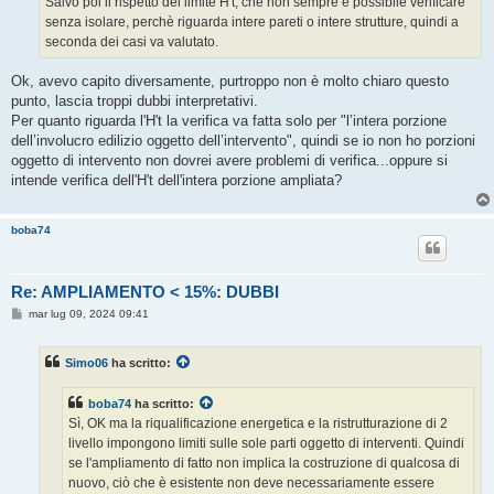
Salvo poi il rispetto del limite H't, che non sempre è possibile verificare
senza isolare, perchè riguarda intere pareti o intere strutture, quindi a
seconda dei casi va valutato.
Ok, avevo capito diversamente, purtroppo non è molto chiaro questo
punto, lascia troppi dubbi interpretativi.
Per quanto riguarda l'H't la verifica va fatta solo per "l’intera porzione
dell’involucro edilizio oggetto dell’intervento", quindi se io non ho porzioni
oggetto di intervento non dovrei avere problemi di verifica...oppure si
intende verifica dell'H't dell'intera porzione ampliata?
boba74
Re: AMPLIAMENTO < 15%: DUBBI
M
mar lug 09, 2024 09:41
e
s
s
Simo06
ha scritto:
a
g
g
boba74
ha scritto:
i
o
Sì, OK ma la riqualificazione energetica e la ristrutturazione di 2
livello impongono limiti sulle sole parti oggetto di interventi. Quindi
se l'ampliamento di fatto non implica la costruzione di qualcosa di
nuovo, ciò che è esistente non deve necessariamente essere