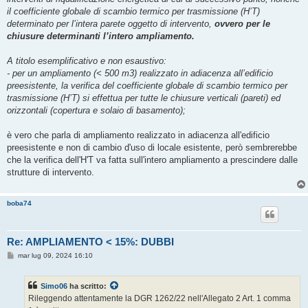
il coefficiente globale di scambio termico per trasmissione (H’T)
determinato per l’intera parete oggetto di intervento,
ovvero per le
chiusure determinanti l’intero ampliamento.
A titolo esemplificativo e non esaustivo:
- per un ampliamento (< 500 m3) realizzato in adiacenza all’edificio
preesistente, la verifica del coefficiente globale di scambio termico per
trasmissione (H’T) si effettua per tutte le chiusure verticali (pareti) ed
orizzontali (copertura e solaio di basamento);
è vero che parla di ampliamento realizzato in adiacenza all'edificio
preesistente e non di cambio d'uso di locale esistente, però sembrerebbe
che la verifica dell'H'T va fatta sull'intero ampliamento a prescindere dalle
strutture di intervento.
boba74
Re: AMPLIAMENTO < 15%: DUBBI
M
mar lug 09, 2024 16:10
e
s
s
Simo06
ha scritto:
a
g
Rileggendo attentamente la DGR 1262/22 nell'Allegato 2 Art. 1 comma
g