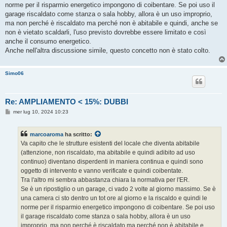
norme per il risparmio energetico impongono di coibentare. Se poi uso il
garage riscaldato come stanza o sala hobby, allora è un uso improprio,
ma non perché è riscaldato ma perché non è abitabile e quindi, anche se
non è vietato scaldarli, l'uso previsto dovrebbe essere limitato e così
anche il consumo energetico.
Anche nell'altra discussione simile, questo concetto non è stato colto.
Simo06
Re: AMPLIAMENTO < 15%: DUBBI
M
mer lug 10, 2024 10:23
e
s
s
marcoaroma
ha scritto:
a
g
Va capito che le strutture esistenti del locale che diventa abitabile
g
(attenzione, non riscaldato, ma abitabile e quindi adibito ad uso
i
o
continuo) diventano disperdenti in maniera continua e quindi sono
oggetto di intervento e vanno verificate e quindi coibentate.
Tra l'altro mi sembra abbastanza chiara la normativa per l'ER.
Se è un ripostiglio o un garage, ci vado 2 volte al giorno massimo. Se è
una camera ci sto dentro un tot ore al giorno e la riscaldo e quindi le
norme per il risparmio energetico impongono di coibentare. Se poi uso
il garage riscaldato come stanza o sala hobby, allora è un uso
improprio, ma non perché è riscaldato ma perché non è abitabile e