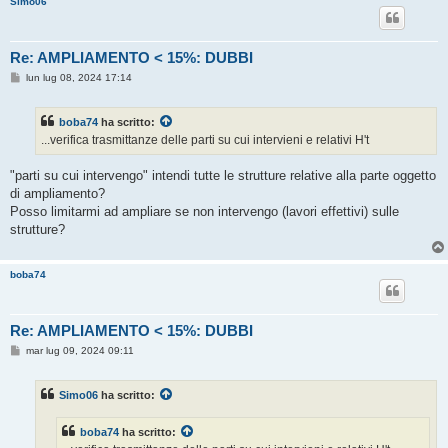
Simo06
o
Re: AMPLIAMENTO < 15%: DUBBI
M
lun lug 08, 2024 17:14
e
s
s
boba74
ha scritto:
a
g
...verifica trasmittanze delle parti su cui intervieni e relativi H't
g
i
o
"parti su cui intervengo" intendi tutte le strutture relative alla parte oggetto
di ampliamento?
Posso limitarmi ad ampliare se non intervengo (lavori effettivi) sulle
strutture?
boba74
Re: AMPLIAMENTO < 15%: DUBBI
M
mar lug 09, 2024 09:11
e
s
s
Simo06
ha scritto:
a
g
g
boba74
ha scritto:
i
o