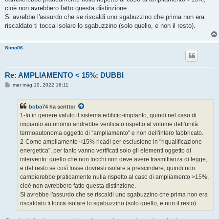
cioè non avrebbero fatto questa distinzione.
Si avrebbe l'assurdo che se riscaldi uno sgabuzzino che prima non era
riscaldato ti tocca isolare lo sgabuzzino (solo quello, e non il resto).
Simo06
Re: AMPLIAMENTO < 15%: DUBBI
M
mar mag 10, 2022 16:11
e
s
s
boba74
ha scritto:
a
g
1-Io in genere valuto il sistema edificio-impianto, quindi nel caso di
g
impianto autonomo andrebbe verificato rispetto al volume dell'unità
i
o
termoautonoma oggetto di "ampliamento" e non dell'intero fabbricato.
2-Come ampliamento <15% ricadi per esclusione in "riqualificazione
energetica", per tanto vanno verificati solo gli elementi oggetto di
intervento: quello che non tocchi non deve avere trasmittanza di legge,
e del resto se così fosse dovresti isolare a prescindere, quindi non
cambierebbe praticamente nulla rispetto al caso di ampliamento >15%,
cioè non avrebbero fatto questa distinzione.
Si avrebbe l'assurdo che se riscaldi uno sgabuzzino che prima non era
riscaldato ti tocca isolare lo sgabuzzino (solo quello, e non il resto).