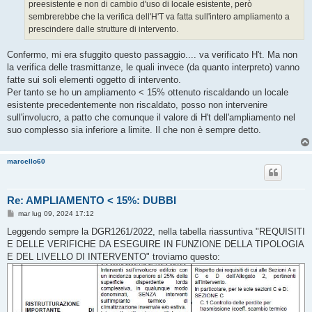
preesistente e non di cambio d'uso di locale esistente, però
sembrerebbe che la verifica dell'H'T va fatta sull'intero ampliamento a
prescindere dalle strutture di intervento.
Confermo, mi era sfuggito questo passaggio.... va verificato H't. Ma non
la verifica delle trasmittanze, le quali invece (da quanto interpreto) vanno
fatte sui soli elementi oggetto di intervento.
Per tanto se ho un ampliamento < 15% ottenuto riscaldando un locale
esistente precedentemente non riscaldato, posso non intervenire
sull'involucro, a patto che comunque il valore di H't dell'ampliamento nel
suo complesso sia inferiore a limite. Il che non è sempre detto.
marcello60
Re: AMPLIAMENTO < 15%: DUBBI
M
mar lug 09, 2024 17:12
e
s
Leggendo sempre la DGR1261/2022, nella tabella riassuntiva "REQUISITI
s
E DELLE VERIFICHE DA ESEGUIRE IN FUNZIONE DELLA TIPOLOGIA
a
g
E DEL LIVELLO DI INTERVENTO" troviamo questo:
g
i
o