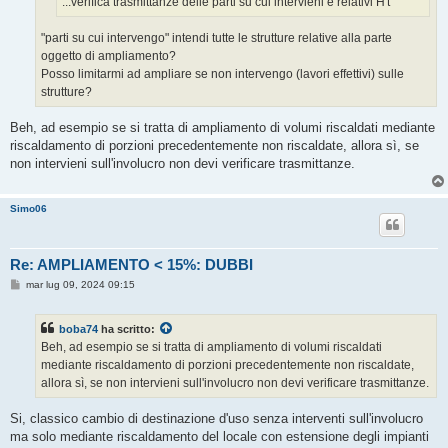
...verifica trasmittanze delle parti su cui intervieni e relativi H't
"parti su cui intervengo" intendi tutte le strutture relative alla parte
oggetto di ampliamento?
Posso limitarmi ad ampliare se non intervengo (lavori effettivi) sulle
strutture?
Beh, ad esempio se si tratta di ampliamento di volumi riscaldati mediante
riscaldamento di porzioni precedentemente non riscaldate, allora sì, se
non intervieni sull'involucro non devi verificare trasmittanze.
Simo06
Re: AMPLIAMENTO < 15%: DUBBI
M
mar lug 09, 2024 09:15
e
s
s
boba74
ha scritto:
a
g
Beh, ad esempio se si tratta di ampliamento di volumi riscaldati
g
mediante riscaldamento di porzioni precedentemente non riscaldate,
i
o
allora sì, se non intervieni sull'involucro non devi verificare trasmittanze.
Si, classico cambio di destinazione d'uso senza interventi sull'involucro
ma solo mediante riscaldamento del locale con estensione degli impianti