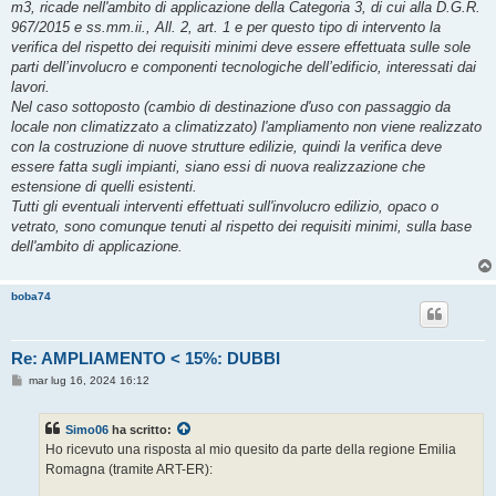
m3, ricade nell'ambito di applicazione della Categoria 3, di cui alla D.G.R.
967/2015 e ss.mm.ii., All. 2, art. 1 e per questo tipo di intervento la
verifica del rispetto dei requisiti minimi deve essere effettuata sulle sole
parti dell’involucro e componenti tecnologiche dell’edificio, interessati dai
lavori.
Nel caso sottoposto (cambio di destinazione d'uso con passaggio da
locale non climatizzato a climatizzato) l'ampliamento non viene realizzato
con la costruzione di nuove strutture edilizie, quindi la verifica deve
essere fatta sugli impianti, siano essi di nuova realizzazione che
estensione di quelli esistenti.
Tutti gli eventuali interventi effettuati sull'involucro edilizio, opaco o
vetrato, sono comunque tenuti al rispetto dei requisiti minimi, sulla base
dell'ambito di applicazione.
boba74
Re: AMPLIAMENTO < 15%: DUBBI
M
mar lug 16, 2024 16:12
e
s
s
Simo06
ha scritto:
a
g
Ho ricevuto una risposta al mio quesito da parte della regione Emilia
g
Romagna (tramite ART-ER):
i
o