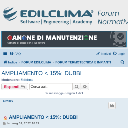
FAQ
Iscriviti
Login
C
Indice
FORUM EDILCLIMA
FORUM TERMOTECNICA E IMPIANTI
e
AMPLIAMENTO < 15%: DUBBI
r
Moderatore:
Edilclima
c
Cerca
Ricerca avanzata
Rispondi
a
37 messaggi • Pagina
1
di
1
Simo06
AMPLIAMENTO < 15%: DUBBI
M
lun mag 09, 2022 18:22
e