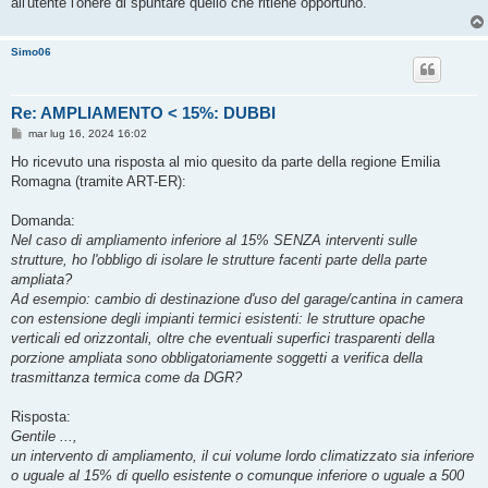
all'utente l'onere di spuntare quello che ritiene opportuno.
Simo06
Re: AMPLIAMENTO < 15%: DUBBI
M
mar lug 16, 2024 16:02
e
s
Ho ricevuto una risposta al mio quesito da parte della regione Emilia
s
Romagna (tramite ART-ER):
a
g
g
Domanda:
i
o
Nel caso di ampliamento inferiore al 15% SENZA interventi sulle
strutture, ho l'obbligo di isolare le strutture facenti parte della parte
ampliata?
Ad esempio: cambio di destinazione d'uso del garage/cantina in camera
con estensione degli impianti termici esistenti: le strutture opache
verticali ed orizzontali, oltre che eventuali superfici trasparenti della
porzione ampliata sono obbligatoriamente soggetti a verifica della
trasmittanza termica come da DGR?
Risposta:
Gentile ...,
un intervento di ampliamento, il cui volume lordo climatizzato sia inferiore
o uguale al 15% di quello esistente o comunque inferiore o uguale a 500