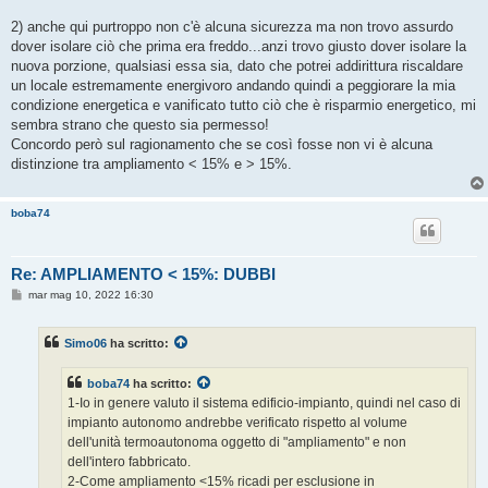
2) anche qui purtroppo non c'è alcuna sicurezza ma non trovo assurdo
dover isolare ciò che prima era freddo...anzi trovo giusto dover isolare la
nuova porzione, qualsiasi essa sia, dato che potrei addirittura riscaldare
un locale estremamente energivoro andando quindi a peggiorare la mia
condizione energetica e vanificato tutto ciò che è risparmio energetico, mi
sembra strano che questo sia permesso!
Concordo però sul ragionamento che se così fosse non vi è alcuna
distinzione tra ampliamento < 15% e > 15%.
boba74
Re: AMPLIAMENTO < 15%: DUBBI
M
mar mag 10, 2022 16:30
e
s
s
Simo06
ha scritto:
a
g
g
boba74
ha scritto:
i
o
1-Io in genere valuto il sistema edificio-impianto, quindi nel caso di
impianto autonomo andrebbe verificato rispetto al volume
dell'unità termoautonoma oggetto di "ampliamento" e non
dell'intero fabbricato.
2-Come ampliamento <15% ricadi per esclusione in