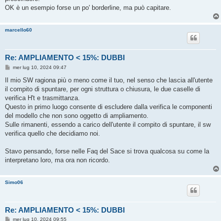
OK è un esempio forse un po' borderline, ma può capitare.
marcello60
Re: AMPLIAMENTO < 15%: DUBBI
M
mer lug 10, 2024 09:47
e
s
Il mio SW ragiona più o meno come il tuo, nel senso che lascia all'utente
s
il compito di spuntare, per ogni struttura o chiusura, le due caselle di
a
g
verifica H't e trasmittanza.
g
Questo in primo luogo consente di escludere dalla verifica le componenti
i
o
del modello che non sono oggetto di ampliamento.
Sulle rimanenti, essendo a carico dell'utente il compito di spuntare, il sw
verifica quello che decidiamo noi.
Stavo pensando, forse nelle Faq del Sace si trova qualcosa su come la
interpretano loro, ma ora non ricordo.
Simo06
Re: AMPLIAMENTO < 15%: DUBBI
M
mer lug 10, 2024 09:55