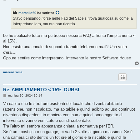
e
s
s
marcello60
ha scritto:
a
g
Stavo pensando, forse nelle Faq del Sace si trova qualcosa su come la
g
interpretano loro, ma ora non ricordo.
i
o
Le ho spulciate tutte ma purtroppo nessuna FAQ affronta l'ampliamento <
al 15%.
Non esiste una canale di supporto tramite telefono o mail? Una volta
c'era....
Oppure sentire come interpretano l'intervento le nostre Software House
marcoaroma
Re: AMPLIAMENTO < 15%: DUBBI
M
mer lug 10, 2024 10:14
e
s
Va capito che le strutture esistenti del locale che diventa abitabile
s
(attenzione, non riscaldato, ma abitabile e quindi adibito ad uso continuo)
a
g
diventano disperdenti in maniera continua e quindi sono oggetto di
g
intervento e vanno verificate e quindi coibentate.
i
o
Tra l'altro mi sembra abbastanza chiara la normativa per l'ER.
Se è un ripostiglio o un garage, ci vado 2 volte al giorno massimo. Se è
una camera ci sto dentro un tot ore al giorno e la riscaldo e quindi le