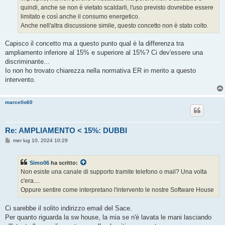
quindi, anche se non è vietato scaldarli, l'uso previsto dovrebbe essere
limitato e così anche il consumo energetico.
Anche nell'altra discussione simile, questo concetto non è stato colto.
Capisco il concetto ma a questo punto qual è la differenza tra
ampliamento inferiore al 15% e superiore al 15%? Ci dev'essere una
discriminante...
Io non ho trovato chiarezza nella normativa ER in merito a questo
intervento.
marcello60
Re: AMPLIAMENTO < 15%: DUBBI
M
mer lug 10, 2024 10:29
e
s
s
Simo06
ha scritto:
a
g
Non esiste una canale di supporto tramite telefono o mail? Una volta
g
c'era....
i
o
Oppure sentire come interpretano l'intervento le nostre Software House
Ci sarebbe il solito indirizzo email del Sace.
Per quanto riguarda la sw house, la mia se n'è lavata le mani lasciando