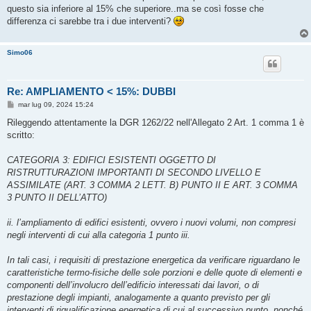
g
questo sia inferiore al 15% che superiore..ma se così fosse che
g
differenza ci sarebbe tra i due interventi?
i
o
Simo06
Re: AMPLIAMENTO < 15%: DUBBI
M
mar lug 09, 2024 15:24
e
s
Rileggendo attentamente la DGR 1262/22 nell'Allegato 2 Art. 1 comma 1 è
s
scritto:
a
g
g
CATEGORIA 3: EDIFICI ESISTENTI OGGETTO DI
i
o
RISTRUTTURAZIONI IMPORTANTI DI SECONDO LIVELLO E
ASSIMILATE (ART. 3 COMMA 2 LETT. B) PUNTO II E ART. 3 COMMA
3 PUNTO II DELL’ATTO)
ii. l’ampliamento di edifici esistenti, ovvero i nuovi volumi, non compresi
negli interventi di cui alla categoria 1 punto iii.
In tali casi, i requisiti di prestazione energetica da verificare riguardano le
caratteristiche termo-fisiche delle sole porzioni e delle quote di elementi e
componenti dell’involucro dell’edificio interessati dai lavori, o di
prestazione degli impianti, analogamente a quanto previsto per gli
interventi di riqualificazione energetica di cui al successivo punto, nonché