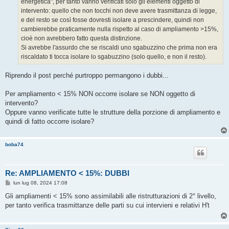
energetica", per tanto vanno verificati solo gli elementi oggetto di
i
o
intervento: quello che non tocchi non deve avere trasmittanza di legge,
e del resto se così fosse dovresti isolare a prescindere, quindi non
cambierebbe praticamente nulla rispetto al caso di ampliamento >15%,
cioè non avrebbero fatto questa distinzione.
Si avrebbe l'assurdo che se riscaldi uno sgabuzzino che prima non era
riscaldato ti tocca isolare lo sgabuzzino (solo quello, e non il resto).
Riprendo il post perché purtroppo permangono i dubbi...
Per ampliamento < 15% NON occorre isolare se NON oggetto di
intervento?
Oppure vanno verificate tutte le strutture della porzione di ampliamento e
quindi di fatto occorre isolare?
boba74
Re: AMPLIAMENTO < 15%: DUBBI
M
lun lug 08, 2024 17:08
e
s
Gli ampliamenti < 15% sono assimilabili alle ristrutturazioni di 2° livello,
s
per tanto verifica trasmittanze delle parti su cui intervieni e relativi H't
a
g
g
i