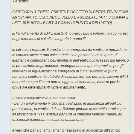
1 è scritto:
i
o
CATEGORIA 3: EDIFICI ESISTENTI OGGETTO DI RISTRUTTURAZIONI
IMPORTANTI DI SECONDO LIVELLO E ASSIMILATE (ART. 3 COMMA 2
LETT. B) PUNTO II E ART. 3 COMMA 3 PUNTO II DELL’ATTO)
ii. l’ampliamento di edifici esistenti, ovvero i nuovi volumi, non compresi
negli interventi di cui alla categoria 1 punto iii.
In tali casi, i requisiti di prestazione energetica da verificare riguardano
le caratteristiche termo-fisiche delle sole porzioni e delle quote di
elementi e componenti dell’involucro dell’edificio interessati dai lavori, o
di prestazione degli impianti, analogamente a quanto previsto per gli
interventi di riqualificazione energetica di cui al successivo punto,
nonché il coefficiente globale di scambio termico per trasmissione (H’T)
determinato per l’intera parete oggetto di intervento,
ovvero per le
chiusure determinanti l’intero ampliamento.
A titolo esemplificativo e non esaustivo:
- per un ampliamento (< 500 m3) realizzato in adiacenza all’edificio
preesistente, la verifica del coefficiente globale di scambio termico per
trasmissione (H’T) si effettua per tutte le chiusure verticali (pareti) ed
orizzontali (copertura e solaio di basamento);
è vero che parla di ampliamento realizzato in adiacenza all'edificio