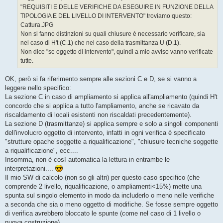
g
"REQUISITI E DELLE VERIFICHE DA ESEGUIRE IN FUNZIONE DELLA
i
o
TIPOLOGIA E DEL LIVELLO DI INTERVENTO" troviamo questo:
Cattura.JPG
Non si fanno distinzioni su quali chiusure è necessario verificare, sia
nel caso di H't (C.1) che nel caso della trasmittanza U (D.1).
Non dice "se oggetto di intervento", quindi a mio avviso vanno verificate
tutte.
OK, però si fa riferimento sempre alle sezioni C e D, se si vanno a
leggere nello specifico:
La sezione C in caso di ampliamento si applica all'ampliamento (quindi H't
concordo che si applica a tutto l'ampliamento, anche se ricavato da
riscaldamento di locali esistenti non riscaldati precedentemente).
La sezione D (trasmittanze) si applica sempre e solo a singoli componenti
dell'involucro oggetto di intervento, infatti in ogni verifica è specificato
"strutture opache soggette a riqualificazione", "chiusure tecniche soggette
a riqualificazione", ecc....
Insomma, non è così automatica la lettura in entrambe le
interpretazioni....
Il mio SW di calcolo (non so gli altri) per questo caso specifico (che
comprende 2 livello, riqualificazione, o ampliamenti<15%) mette una
spunta sul singolo elemento in modo da includerlo o meno nelle verifiche
a seconda che sia o meno oggetto di modifiche. Se fosse sempre oggetto
di verifica avrebbero bloccato le spunte (come nel caso di 1 livello o
nuova costruzione)