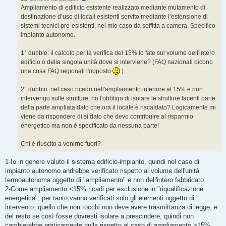
g
Ampliamento di edificio esistente realizzato mediante mutamento di
g
destinazione d’uso di locali esistenti servito mediante l’estensione di
i
o
sistemi tecnici pre-esistenti, nel mio caso da soffitta a camera. Specifico
impianto autonomo.
1° dubbio: il calcolo per la verifica del 15% lo fate sul volume dell'intero
edificio o della singola unità dove si interviene? (FAQ nazionali dicono
una cosa FAQ regionali l'opposto
)
2° dubbio: nel caso ricado nell'ampliamento inferiore al 15% e non
intervengo sulle strutture, ho l'obbligo di isolare le strutture facenti parte
della parte ampliata dato che ora il locale è riscaldato? Logicamente mi
viene da rispondere di sì dato che devo contribuire al risparmio
energetico ma non è specificato da nessuna parte!
Chi è riuscito a venirne fuori?
1-Io in genere valuto il sistema edificio-impianto, quindi nel caso di
impianto autonomo andrebbe verificato rispetto al volume dell'unità
termoautonoma oggetto di "ampliamento" e non dell'intero fabbricato.
2-Come ampliamento <15% ricadi per esclusione in "riqualificazione
energetica", per tanto vanno verificati solo gli elementi oggetto di
intervento: quello che non tocchi non deve avere trasmittanza di legge, e
del resto se così fosse dovresti isolare a prescindere, quindi non
cambierebbe praticamente nulla rispetto al caso di ampliamento >15%,