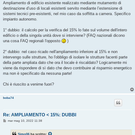
s
Ampliamento di edificio esistente realizzato mediante mutamento di
s
destinazione d’uso di locali esistenti servito mediante l’estensione di
a
g
sistemi tecnici pre-esistenti, nel mio caso da soffitta a camera. Specifico
g
impianto autonomo.
i
o
1° dubbio: il calcolo per la verifica del 15% lo fate sul volume dell'intero
edificio o della singola unità dove si interviene? (FAQ nazionali dicono
una cosa FAQ regionali l'opposto
)
2° dubbio: nel caso ricado nell'ampliamento inferiore al 15% e non
intervengo sulle strutture, ho l'obbligo di isolare le strutture facenti parte
della parte ampliata dato che ora il locale è riscaldato? Logicamente mi
viene da rispondere di sì dato che devo contribuire al risparmio energetico
ma non è specificato da nessuna parte!
Chi è riuscito a venirne fuori?
boba74
Re: AMPLIAMENTO < 15%: DUBBI
M
mar mag 10, 2022 11:38
e
s
s
Simo06
ha scritto:
a