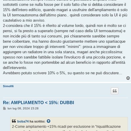
sottotetti come se nulla fosse per il solo fatto che si debba considerare il
15% dell'intero edificio, quando magari a usufruire dell'ampliamento è solo
la UI termoautonoma dell'ultimo piano.. quindi considerare solo la UI è più
cautelativo a mio avviso.
2-considera che il 15% è riferito al volume lordo, quindi non è molto se ci
pensi, si fa presto a superarlo (sempre nel caso della UI termoautoma) e
non incide più di tanto sui consumi, poi chiaramente sarebbe sempre
bene coibentare, ma hanno dovuto giustamente mettere uno spartiacque
per non vincolare troppo gli interventi "minimi": prova a immaginare di
aggiungere un radiatore in una sola stanza, magari anche piccolissima:
spesso non sarebbe fattibile isolare l'involucro di una piccola porzione, e
se anche lo fosse non porterebbe ad alcun beneficio in rapporto all'entità
dell'intervento.
Avrebbero potuto scrivere 10% o 5%, su questo se ne può discutere...
Simo06
Re: AMPLIAMENTO < 15%: DUBBI
M
lun lug 08, 2024 15:28
e
s
s
boba74
ha scritto:
a
g
2-Come ampliamento <15% ricadi per esclusione in "riqualificazione
g