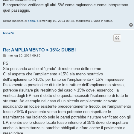
Bisognerebbe verificare gli altri SW come ragionano e come interpretano
quel passaggio.
Ultima modifica di
boba74
il mer lug 10, 2024 09:38, modificato 1 volta in totale.
boba74
Re: AMPLIAMENTO < 15%: DUBBI
M
mer lug 10, 2024 09:35
e
s
PS:
s
Sto pensando anche al "grado" di restrizione delle norme.
a
g
Ci si aspetta che l'ampliamento <15% sia meno restrittivo
g
dell'ampliamento >15%, per tanto se l'ampliamento < 15% imponesse
i
o
l'isolamento a prescindere di tutte le strutture dell'ampliamento stesso,
potrebbe risultare più restrittivo del caso > 15% dove, essendoci la
verifica degli EP non è detto che questa necessiti l'isolamento di tutte le
strutture. Ad esempio nel caso di un piccolo ampliamento ricavato
riscaldando un locale esistente precedentemente freddo, se l'ampliamento
fosse >15% il pavimento verso terra potrebbe non rispettare le
trasmittanze ma isolando solo le pareti potrebbe risultare verificato con gli
EP, mentre se lo stesso locale fosse inferiore al 15% dovendo rispettare
anche la trasmittanza si sarebbe obbligati a rifare anche il pavimento a
prescindere.