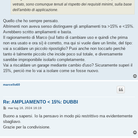
vetrato, sono comunque tenuti al rispetto dei requisiti minimi, sulla base
dell'ambito di applicazione.
Quello che ho sempre pensato.
Altrimenti non aveva senso distinguere gli ampliamenti tra >15% e <15%.
Avrebbero scritto ampliamenti e basta.
Il ragionamento di Marco (sul fatto di cambiare uso e quindi che prima
non era usato e ora si) è corretto, ma qui si vuole dare un limite, del tipo:
vai a scaldare un piccolo ripostiglio? Puoi anche non toccarlo perchè
tanto è talmente piccolo che incide poco sul totale, e diversamente
sarebbe improponibile isolarlo completamente.
Vai a riscaldare un garage mediante cambio d'uso? Sicuramente superi il
15%, perciò me lo vai a isolare come se fosse nuovo.
marcello60
Re: AMPLIAMENTO < 15%: DUBBI
M
mar lug 16, 2024 16:19
e
s
Buono a sapersi. Io la pensavo in modo più restrittivo ma evidentemente
s
sbagliavo.
a
g
Grazie per la condivisione.
g
i
o