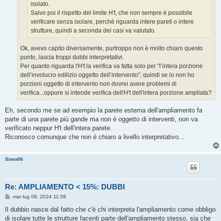
isolato.
Salvo poi il rispetto del limite H't, che non sempre è possibile
verificare senza isolare, perchè riguarda intere pareti o intere
strutture, quindi a seconda dei casi va valutato.
Ok, avevo capito diversamente, purtroppo non è molto chiaro questo
punto, lascia troppi dubbi interpretativi.
Per quanto riguarda l'H't la verifica va fatta solo per "l’intera porzione
dell’involucro edilizio oggetto dell’intervento", quindi se io non ho
porzioni oggetto di intervento non dovrei avere problemi di
verifica...oppure si intende verifica dell'H't dell'intera porzione ampliata?
Eh, secondo me se ad esempio la parete esterna dell'ampliamento fa
parte di una parete più gande ma non è oggetto di interventi, non va
verificato neppur H't dell'intera parete.
Riconosco comunque che non è chiaro a livello interpretativo...
Simo06
Re: AMPLIAMENTO < 15%: DUBBI
M
mar lug 09, 2024 11:58
e
s
Il dubbio nasce dal fatto che c'è chi interpreta l'ampliamento come obbligo
s
di isolare tutte le strutture facenti parte dell'ampliamento stesso, sia che
a