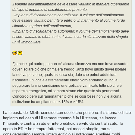
Il volume dell’ampliamente deve essere valutato in maniera dipendente
dal tipo di impianto di riscaldamento presente:
- impianto di riscaldamento centralizzato: il volume dell’ampliamento
deve essere valutato per intero edificio, in riferimento al volume lordo
climatizzato prima dell’ampliamento;
- impianto di riscaldamento autonomo: il volume dell’ampliamento deve
essere valutato in riferimento al volume lordo climatizzato della singola
unità immobiliare.
2) anche qui purtroppo non c'è alcuna sicurezza ma non trovo assurdo
dover isolare ciò che prima era freddo...anzi trovo giusto dover isolare
la nuova porzione, qualsiasi essa sia, dato che potrei addirittura
riscaldare un locale estremamente energivoro andando quindi a
peggiorare la mia condizione energetica e vanificato tutto ciò che è
risparmio energetico, mi sembra strano che questo sia permesso!
Concordo però sul ragionamento che se così fosse non vi è alcuna
distinzione tra ampliamento < 15% e > 15%.
La risposta del MISE coincide con quello che penso io: il sistema edificio-
impianto nel caso di UI termoautonomo è la UI stessa, se invece
l'impianto è centralizzato è l'intero edificio servito da centralizzato. Io
opero in ER e ho sempre fatto così, poi magari sbaglio, ma se
considerassimo sempre l'intero edificio si potrebbero ampliare molti