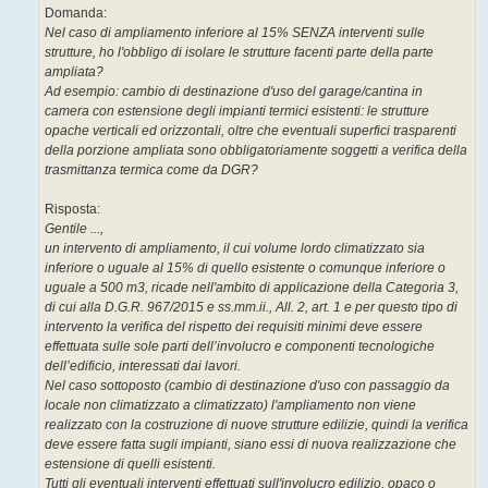
Domanda:
Nel caso di ampliamento inferiore al 15% SENZA interventi sulle
strutture, ho l'obbligo di isolare le strutture facenti parte della parte
ampliata?
Ad esempio: cambio di destinazione d'uso del garage/cantina in
camera con estensione degli impianti termici esistenti: le strutture
opache verticali ed orizzontali, oltre che eventuali superfici trasparenti
della porzione ampliata sono obbligatoriamente soggetti a verifica della
trasmittanza termica come da DGR?
Risposta:
Gentile ...,
un intervento di ampliamento, il cui volume lordo climatizzato sia
inferiore o uguale al 15% di quello esistente o comunque inferiore o
uguale a 500 m3, ricade nell'ambito di applicazione della Categoria 3,
di cui alla D.G.R. 967/2015 e ss.mm.ii., All. 2, art. 1 e per questo tipo di
intervento la verifica del rispetto dei requisiti minimi deve essere
effettuata sulle sole parti dell’involucro e componenti tecnologiche
dell’edificio, interessati dai lavori.
Nel caso sottoposto (cambio di destinazione d'uso con passaggio da
locale non climatizzato a climatizzato) l'ampliamento non viene
realizzato con la costruzione di nuove strutture edilizie, quindi la verifica
deve essere fatta sugli impianti, siano essi di nuova realizzazione che
estensione di quelli esistenti.
Tutti gli eventuali interventi effettuati sull'involucro edilizio, opaco o