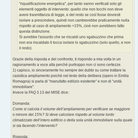
"riqualificazione energetica", per tanto vanno verificati solo gli
elementi oggetto di intervento: quello che non tocchi non deve
avere trasmittanza di legge, e del resto se così fosse dovresti
isolare a prescindere, quindi non cambierebbe praticamente nulla
rispetto al caso di ampliamento >15%, cioè non avrebbero fatto
questa distinzione.
Si avrebbe l'assurdo che se riscaldi uno sgabuzzino che prima
non era riscaldato ti tocca isolare lo sgabuzzino (solo quello, e non
il resto).
Grazie della risposta e del confronto, ti rispondo a mia volta in un
ragionamento a voce alta perché purtroppo non ci sono certezze.
1) capisco, io sinceramente ho sempre dei dubbi su come trattare la
casistica ampliamento poiché nel testo della delibera (opero in Emilia
Romagna) si parla di "manufatto edilizio esistente" e non di "unità
immobiliare".
Invece la FAQ 3.13 del MISE dice:
Domanda:
Come si calcola il volume dell’ampliamento per verificare se maggiore
o minore del 15%? Si deve calcolare rispetto al volume lordo
climatizzato dell’intero edificio o della sola unità immobiliare sulla quale
si sta facendo l’intervento?
Risposta: