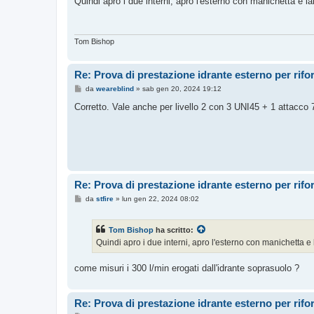
Quindi apro i due interni, apro l'esterno con manichetta e la
s
a
g
g
i
Tom Bishop
o
Re: Prova di prestazione idrante esterno per rif
M
da
weareblind
»
sab gen 20, 2024 19:12
e
s
Corretto. Vale anche per livello 2 con 3 UNI45 + 1 attacco 
s
a
g
g
i
o
Re: Prova di prestazione idrante esterno per rif
M
da
stfire
»
lun gen 22, 2024 08:02
e
s
s
Tom Bishop
ha scritto:
a
g
Quindi apro i due interni, apro l'esterno con manichetta e l
g
i
o
come misuri i 300 l/min erogati dall'idrante soprasuolo ?
Re: Prova di prestazione idrante esterno per rif