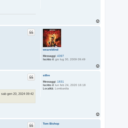
T
o
p
weareblind
Messaggi:
4397
Iscritto il:
gio lug 30, 2009 09:49
T
o
p
stfire
Messaggi:
1831
Iscritto il:
lun feb 24, 2020 16:18
Località:
Lombardia
sab gen 20, 2024 09:42
T
o
p
Tom Bishop