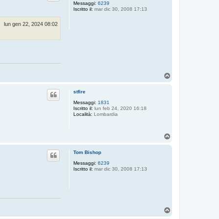
Messaggi:
6239
Iscritto il:
mar dic 30, 2008 17:13
lun gen 22, 2024 08:02
T
o
p
stfire
Messaggi:
1831
Iscritto il:
lun feb 24, 2020 16:18
Località:
Lombardia
T
o
p
Tom Bishop
Messaggi:
6239
Iscritto il:
mar dic 30, 2008 17:13
T
o