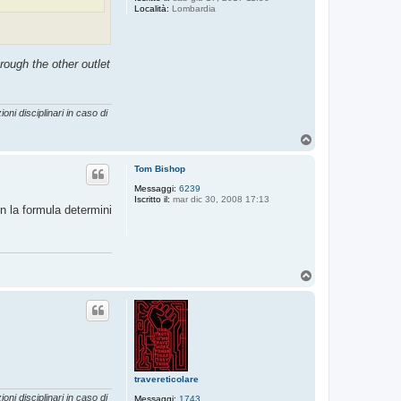
Località:
Lombardia
rough the other outlet
oni disciplinari in caso di
T
o
p
Tom Bishop
Messaggi:
6239
Iscritto il:
mar dic 30, 2008 17:13
n la formula determini
T
o
p
travereticolare
oni disciplinari in caso di
Messaggi:
1743