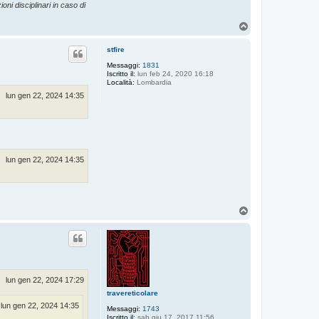
oni disciplinari in caso di
T
o
p
stfire
Messaggi:
1831
Iscritto il:
lun feb 24, 2020 16:18
Località:
Lombardia
lun gen 22, 2024 14:35
lun gen 22, 2024 14:35
T
o
p
lun gen 22, 2024 17:29
travereticolare
lun gen 22, 2024 14:35
Messaggi:
1743
Iscritto il:
sab giu 17, 2017 11:56