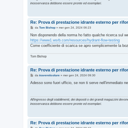
o
inosservanza debbono essere pronte ed esemplari.
Re: Prova di prestazione idrante esterno per rif
M
da
Tom Bishop
»
mer gen 24, 2024 06:23
e
s
Non disponendo della norma ho fatto qualche ricerca sul w
s
https://www1.wsrb.com/resources/hydrant-flow-testing
a
g
Come coefficiente di scarica se apro semplicemente la boz
g
i
o
Tom Bishop
Re: Prova di prestazione idrante esterno per rif
M
da
travereticolare
»
mer gen 24, 2024 09:30
e
s
Adesso sono fuori ufficio, se non ti serve nell'immediato nel
s
a
g
g
i
All'ingresso degli stabilimenti, dei depositi o dei grandi magazzini devono 
o
inosservanza debbono essere pronte ed esemplari.
Re: Prova di prestazione idrante esterno per rif
M