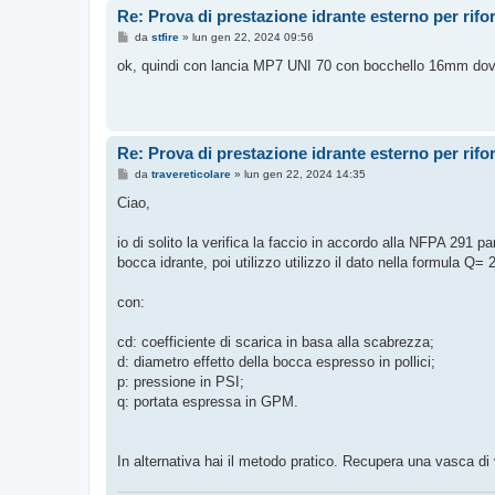
Re: Prova di prestazione idrante esterno per rif
M
da
stfire
»
lun gen 22, 2024 09:56
e
s
ok, quindi con lancia MP7 UNI 70 con bocchello 16mm dovra
s
a
g
g
i
o
Re: Prova di prestazione idrante esterno per rif
M
da
travereticolare
»
lun gen 22, 2024 14:35
e
s
Ciao,
s
a
g
io di solito la verifica la faccio in accordo alla NFPA 291 pa
g
bocca idrante, poi utilizzo utilizzo il dato nella formula Q=
i
o
con:
cd: coefficiente di scarica in basa alla scabrezza;
d: diametro effetto della bocca espresso in pollici;
p: pressione in PSI;
q: portata espressa in GPM.
In alternativa hai il metodo pratico. Recupera una vasca di 