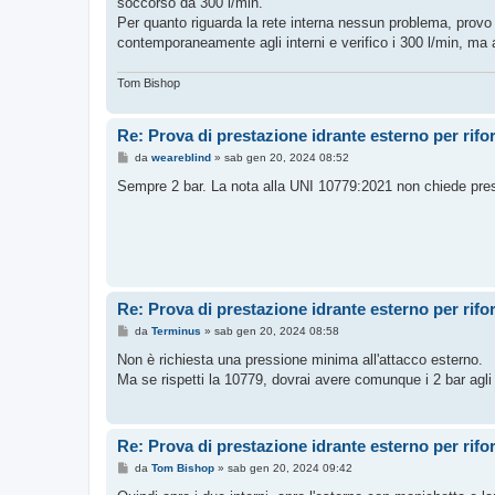
soccorso da 300 l/min.
a
g
Per quanto riguarda la rete interna nessun problema, provo 
g
contemporaneamente agli interni e verifico i 300 l/min, ma
i
o
Tom Bishop
Re: Prova di prestazione idrante esterno per rif
M
da
weareblind
»
sab gen 20, 2024 08:52
e
s
Sempre 2 bar. La nota alla UNI 10779:2021 non chiede press
s
a
g
g
i
o
Re: Prova di prestazione idrante esterno per rif
M
da
Terminus
»
sab gen 20, 2024 08:58
e
s
Non è richiesta una pressione minima all'attacco esterno.
s
Ma se rispetti la 10779, dovrai avere comunque i 2 bar agli i
a
g
g
i
o
Re: Prova di prestazione idrante esterno per rif
M
da
Tom Bishop
»
sab gen 20, 2024 09:42
e
s