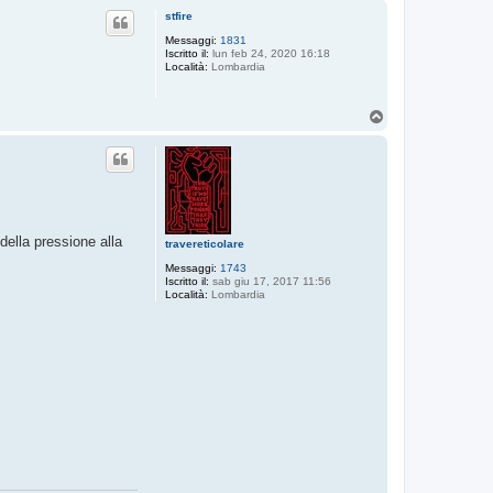
p
stfire
Messaggi:
1831
Iscritto il:
lun feb 24, 2020 16:18
Località:
Lombardia
T
o
p
della pressione alla
travereticolare
Messaggi:
1743
Iscritto il:
sab giu 17, 2017 11:56
Località:
Lombardia