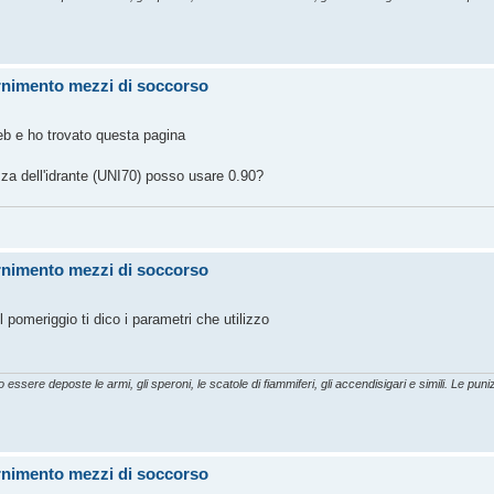
ornimento mezzi di soccorso
eb e ho trovato questa pagina
za dell'idrante (UNI70) posso usare 0.90?
ornimento mezzi di soccorso
 pomeriggio ti dico i parametri che utilizzo
essere deposte le armi, gli speroni, le scatole di fiammiferi, gli accendisigari e simili. Le punizi
ornimento mezzi di soccorso