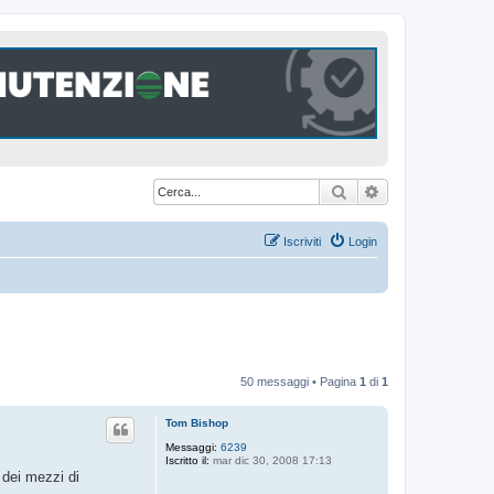
Cerca
Ricerca avanzat
Iscriviti
Login
50 messaggi • Pagina
1
di
1
Tom Bishop
Messaggi:
6239
Iscritto il:
mar dic 30, 2008 17:13
o dei mezzi di