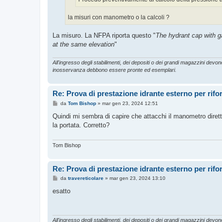
la misuri con manometro o la calcoli ?
La misuro. La NFPA riporta questo "
The hydrant cap with ga
at the same elevation
"
All'ingresso degli stabilimenti, dei depositi o dei grandi magazzini devono 
inosservanza debbono essere pronte ed esemplari.
Re: Prova di prestazione idrante esterno per rif
M
da
Tom Bishop
»
mar gen 23, 2024 12:51
e
s
Quindi mi sembra di capire che attacchi il manometro diretta
s
la portata. Corretto?
a
g
g
i
Tom Bishop
o
Re: Prova di prestazione idrante esterno per rif
M
da
travereticolare
»
mar gen 23, 2024 13:10
e
s
esatto
s
a
g
g
i
All'ingresso degli stabilimenti, dei depositi o dei grandi magazzini devono 