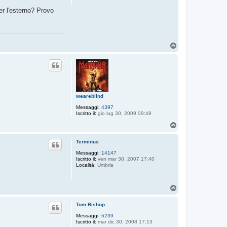
er l'esterno? Provo
T
o
p
weareblind
Messaggi:
4397
Iscritto il:
gio lug 30, 2009 09:49
T
o
p
Terminus
Messaggi:
14147
Iscritto il:
ven mar 30, 2007 17:40
Località:
Umbria
T
o
p
Tom Bishop
Messaggi:
6239
Iscritto il:
mar dic 30, 2008 17:13