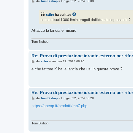
M
da
Tom Bishop
»
lun gen 22, 2024 08:08
e
s
s
stfire
ha scritto:
a
g
come misuri i 300 l/min erogati dall'idrante soprasuolo ?
g
i
o
Attacco la lancia e misuro
Tom Bishop
Re: Prova di prestazione idrante esterno per rif
M
da
stfire
»
lun gen 22, 2024 08:20
e
s
e che fattore K ha la lancia che usi in queste prove ?
s
a
g
g
i
o
Re: Prova di prestazione idrante esterno per rif
M
da
Tom Bishop
»
lun gen 22, 2024 08:29
e
s
https://sacop.it/prodotti/mp7.php
s
a
g
g
i
Tom Bishop
o