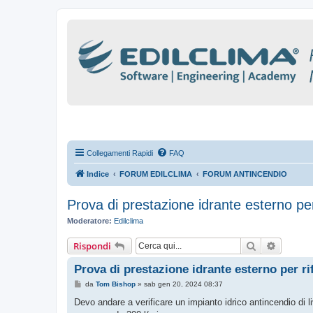
Collegamenti Rapidi
FAQ
Indice
FORUM EDILCLIMA
FORUM ANTINCENDIO
Prova di prestazione idrante esterno pe
Moderatore:
Edilclima
Cerca
Ricerca
Rispondi
Prova di prestazione idrante esterno per r
M
da
Tom Bishop
»
sab gen 20, 2024 08:37
e
s
Devo andare a verificare un impianto idrico antincendio di li
s