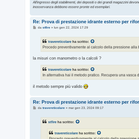
All'ingresso degli stabilimenti, dei depositi o dei grandi magazzini devono 
inosservanza debbono essere pronte ed esemplari.
Re: Prova di prestazione idrante esterno per rif
M
da
stfire
»
lun gen 22, 2024 17:29
e
s
s
travereticolare
ha scritto:
a
g
Procedo preventivamente al calcolo della pressione alla 
g
i
o
la misuri con manometro o la calcoli ?
travereticolare
ha scritto:
In alternativa hai il metodo pratico. Recupera una vasca di
il metodo sempre più valido
Re: Prova di prestazione idrante esterno per rif
M
da
travereticolare
»
mar gen 23, 2024 09:17
e
s
s
stfire
ha scritto:
a
g
g
travereticolare
ha scritto:
i
o
Procedo preventivamente al calcolo della pressione a