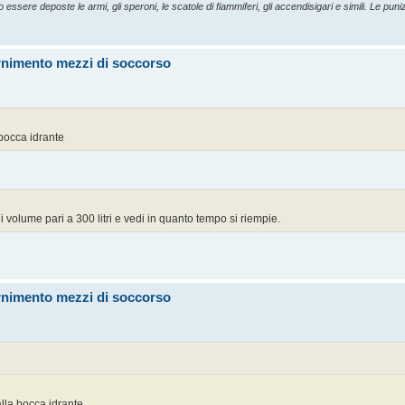
essere deposte le armi, gli speroni, le scatole di fiammiferi, gli accendisigari e simili. Le punizi
ornimento mezzi di soccorso
bocca idrante
 volume pari a 300 litri e vedi in quanto tempo si riempie.
ornimento mezzi di soccorso
lla bocca idrante