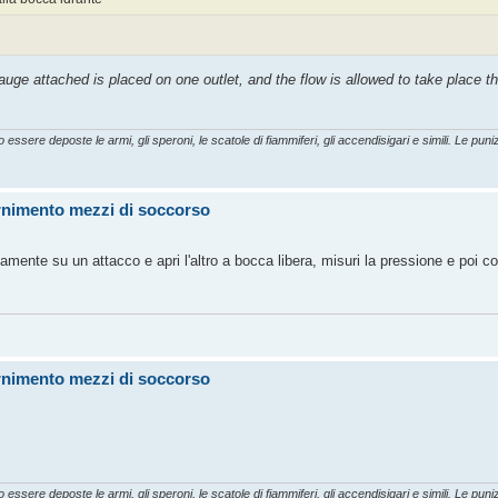
uge attached is placed on one outlet, and the flow is allowed to take place th
essere deposte le armi, gli speroni, le scatole di fiammiferi, gli accendisigari e simili. Le punizi
ornimento mezzi di soccorso
mente su un attacco e apri l'altro a bocca libera, misuri la pressione e poi co
ornimento mezzi di soccorso
essere deposte le armi, gli speroni, le scatole di fiammiferi, gli accendisigari e simili. Le punizi