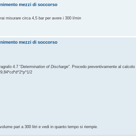
ornimento mezzi di soccorso
i misurare circa 4,5 bar per avere i 300 l/min
ornimento mezzi di soccorso
ragrafo 4.7 “
Determination of Discharge
”. Procedo preventivamente al calcolo 
 29,84*cd*d^2*p^1/2
volume pari a 300 litri e vedi in quanto tempo si riempie.