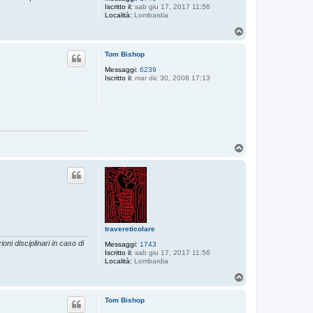
Iscritto il:
sab giu 17, 2017 11:56
Località:
Lombardia
T
o
p
Tom Bishop
Messaggi:
6239
Iscritto il:
mar dic 30, 2008 17:13
T
o
p
travereticolare
oni disciplinari in caso di
Messaggi:
1743
Iscritto il:
sab giu 17, 2017 11:56
Località:
Lombardia
T
o
p
Tom Bishop