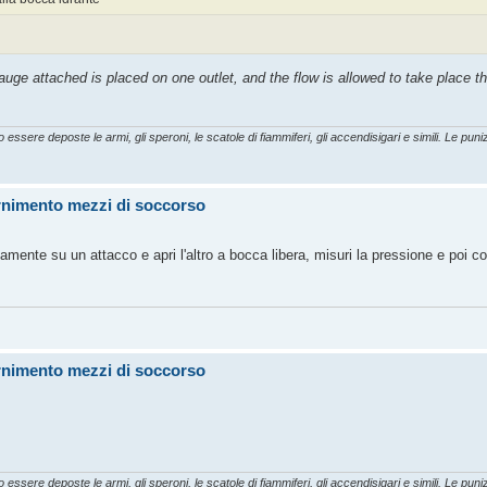
uge attached is placed on one outlet, and the flow is allowed to take place th
essere deposte le armi, gli speroni, le scatole di fiammiferi, gli accendisigari e simili. Le punizi
ornimento mezzi di soccorso
mente su un attacco e apri l'altro a bocca libera, misuri la pressione e poi co
ornimento mezzi di soccorso
essere deposte le armi, gli speroni, le scatole di fiammiferi, gli accendisigari e simili. Le punizi