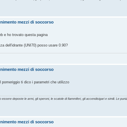
ornimento mezzi di soccorso
eb e ho trovato questa pagina
za dell'idrante (UNI70) posso usare 0.90?
ornimento mezzi di soccorso
 pomeriggio ti dico i parametri che utilizzo
essere deposte le armi, gli speroni, le scatole di fiammiferi, gli accendisigari e simili. Le punizi
ornimento mezzi di soccorso