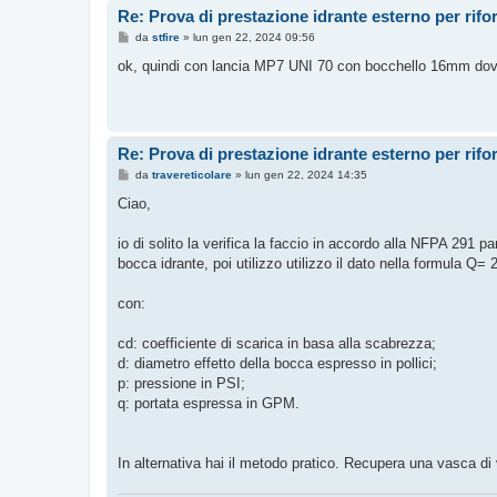
Re: Prova di prestazione idrante esterno per rif
M
da
stfire
»
lun gen 22, 2024 09:56
e
s
ok, quindi con lancia MP7 UNI 70 con bocchello 16mm dovra
s
a
g
g
i
o
Re: Prova di prestazione idrante esterno per rif
M
da
travereticolare
»
lun gen 22, 2024 14:35
e
s
Ciao,
s
a
g
io di solito la verifica la faccio in accordo alla NFPA 291 pa
g
bocca idrante, poi utilizzo utilizzo il dato nella formula Q=
i
o
con:
cd: coefficiente di scarica in basa alla scabrezza;
d: diametro effetto della bocca espresso in pollici;
p: pressione in PSI;
q: portata espressa in GPM.
In alternativa hai il metodo pratico. Recupera una vasca di 