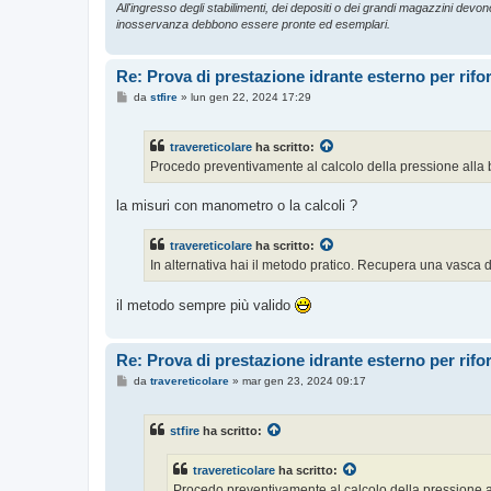
All'ingresso degli stabilimenti, dei depositi o dei grandi magazzini devono 
inosservanza debbono essere pronte ed esemplari.
Re: Prova di prestazione idrante esterno per rif
M
da
stfire
»
lun gen 22, 2024 17:29
e
s
s
travereticolare
ha scritto:
a
g
Procedo preventivamente al calcolo della pressione alla 
g
i
o
la misuri con manometro o la calcoli ?
travereticolare
ha scritto:
In alternativa hai il metodo pratico. Recupera una vasca di
il metodo sempre più valido
Re: Prova di prestazione idrante esterno per rif
M
da
travereticolare
»
mar gen 23, 2024 09:17
e
s
s
stfire
ha scritto:
a
g
g
travereticolare
ha scritto:
i
o
Procedo preventivamente al calcolo della pressione a