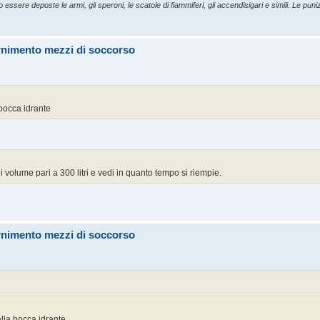
essere deposte le armi, gli speroni, le scatole di fiammiferi, gli accendisigari e simili. Le punizi
ornimento mezzi di soccorso
bocca idrante
 volume pari a 300 litri e vedi in quanto tempo si riempie.
ornimento mezzi di soccorso
lla bocca idrante