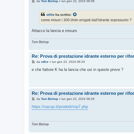
M
da
Tom Bishop
»
lun gen 22, 2024 08:08
e
s
s
stfire
ha scritto:
a
g
come misuri i 300 l/min erogati dall'idrante soprasuolo ?
g
i
o
Attacco la lancia e misuro
Tom Bishop
Re: Prova di prestazione idrante esterno per rif
M
da
stfire
»
lun gen 22, 2024 08:20
e
s
e che fattore K ha la lancia che usi in queste prove ?
s
a
g
g
i
o
Re: Prova di prestazione idrante esterno per rif
M
da
Tom Bishop
»
lun gen 22, 2024 08:29
e
s
https://sacop.it/prodotti/mp7.php
s
a
g
g
i
Tom Bishop
o