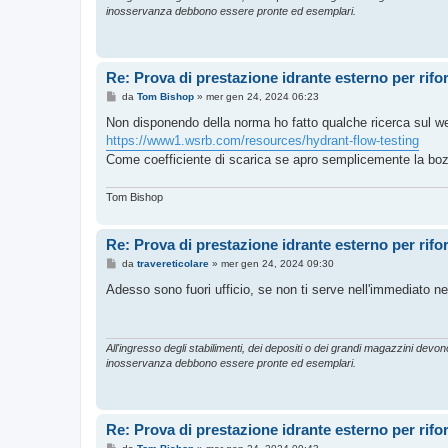
o
inosservanza debbono essere pronte ed esemplari.
Re: Prova di prestazione idrante esterno per rif
M
da
Tom Bishop
»
mer gen 24, 2024 06:23
e
s
Non disponendo della norma ho fatto qualche ricerca sul w
s
https://www1.wsrb.com/resources/hydrant-flow-testing
a
g
Come coefficiente di scarica se apro semplicemente la boz
g
i
o
Tom Bishop
Re: Prova di prestazione idrante esterno per rif
M
da
travereticolare
»
mer gen 24, 2024 09:30
e
s
Adesso sono fuori ufficio, se non ti serve nell'immediato nel
s
a
g
g
i
All'ingresso degli stabilimenti, dei depositi o dei grandi magazzini devono 
o
inosservanza debbono essere pronte ed esemplari.
Re: Prova di prestazione idrante esterno per rif
M