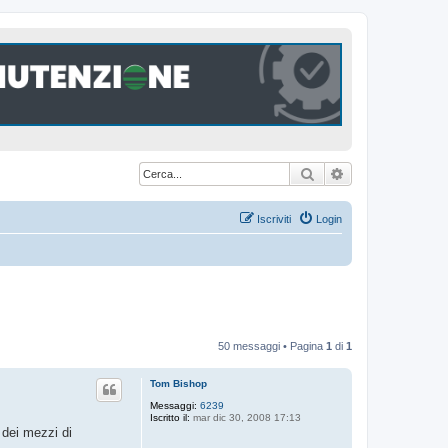
Cerca
Ricerca avanzat
Iscriviti
Login
50 messaggi • Pagina
1
di
1
Tom Bishop
Messaggi:
6239
Iscritto il:
mar dic 30, 2008 17:13
o dei mezzi di