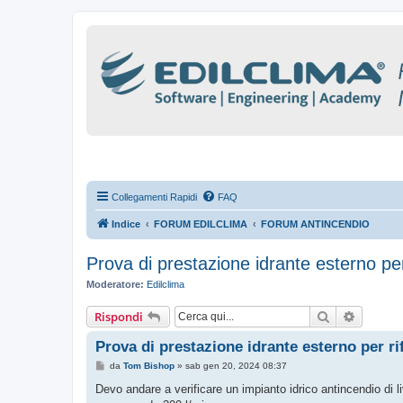
Collegamenti Rapidi
FAQ
Indice
FORUM EDILCLIMA
FORUM ANTINCENDIO
Prova di prestazione idrante esterno pe
Moderatore:
Edilclima
Cerca
Ricerca
Rispondi
Prova di prestazione idrante esterno per r
M
da
Tom Bishop
»
sab gen 20, 2024 08:37
e
s
Devo andare a verificare un impianto idrico antincendio di li
s