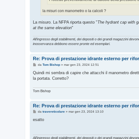
la misuri con manometro o la calcoli ?
La misuro. La NFPA riporta questo "
The hydrant cap with ga
at the same elevation
"
All'ingresso degli stabilimenti, dei depositi o dei grandi magazzini devono 
inosservanza debbono essere pronte ed esemplari.
Re: Prova di prestazione idrante esterno per rif
M
da
Tom Bishop
»
mar gen 23, 2024 12:51
e
s
Quindi mi sembra di capire che attacchi il manometro diretta
s
la portata. Corretto?
a
g
g
i
Tom Bishop
o
Re: Prova di prestazione idrante esterno per rif
M
da
travereticolare
»
mar gen 23, 2024 13:10
e
s
esatto
s
a
g
g
i
All'ingresso degli stabilimenti, dei depositi o dei grandi magazzini devono 