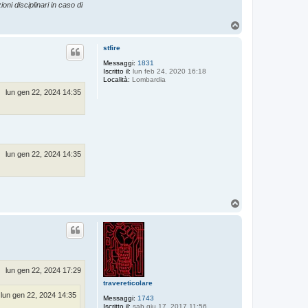
oni disciplinari in caso di
T
o
p
stfire
Messaggi:
1831
Iscritto il:
lun feb 24, 2020 16:18
Località:
Lombardia
lun gen 22, 2024 14:35
lun gen 22, 2024 14:35
T
o
p
lun gen 22, 2024 17:29
travereticolare
lun gen 22, 2024 14:35
Messaggi:
1743
Iscritto il:
sab giu 17, 2017 11:56