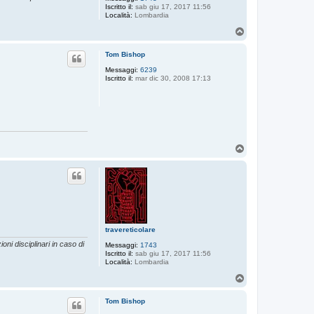
Iscritto il:
sab giu 17, 2017 11:56
Località:
Lombardia
T
o
p
Tom Bishop
Messaggi:
6239
Iscritto il:
mar dic 30, 2008 17:13
T
o
p
travereticolare
oni disciplinari in caso di
Messaggi:
1743
Iscritto il:
sab giu 17, 2017 11:56
Località:
Lombardia
T
o
p
Tom Bishop