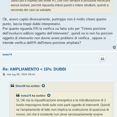
Salvo poi il rispetto del limite H't, che non sempre è possibile verificare
senza isolare, perchè riguarda intere pareti o intere strutture, quindi a
seconda dei casi va valutato.
Ok, avevo capito diversamente, purtroppo non è molto chiaro questo
punto, lascia troppi dubbi interpretativi.
Per quanto riguarda l'H't la verifica va fatta solo per "l’intera porzione
dell’involucro edilizio oggetto dell’intervento", quindi se io non ho porzioni
oggetto di intervento non dovrei avere problemi di verifica...oppure si
intende verifica dell'H't dell'intera porzione ampliata?
boba74
Re: AMPLIAMENTO < 15%: DUBBI
M
mar lug 09, 2024 09:41
e
s
s
Simo06
ha scritto:
a
g
g
boba74
ha scritto:
i
o
Sì, OK ma la riqualificazione energetica e la ristrutturazione di 2
livello impongono limiti sulle sole parti oggetto di interventi. Quindi
se l'ampliamento di fatto non implica la costruzione di qualcosa di
nuovo, ciò che è esistente non deve necessariamente essere