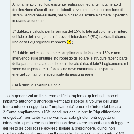
g
Ampliamento di edificio esistente realizzato mediante mutamento di
g
destinazione d’uso di locali esistenti servito mediante l’estensione di
i
o
sistemi tecnici pre-esistenti, nel mio caso da soffitta a camera. Specifico
impianto autonomo.
1° dubbio: il calcolo per la verifica del 15% lo fate sul volume dell'intero
edificio o della singola unità dove si interviene? (FAQ nazionali dicono
una cosa FAQ regionali l'opposto
)
2° dubbio: nel caso ricado nell'ampliamento inferiore al 15% e non
intervengo sulle strutture, ho l'obbligo di isolare le strutture facenti parte
della parte ampliata dato che ora il locale è riscaldato? Logicamente mi
viene da rispondere di sì dato che devo contribuire al risparmio
energetico ma non è specificato da nessuna parte!
Chi è riuscito a venirne fuori?
1-Io in genere valuto il sistema edificio-impianto, quindi nel caso di
impianto autonomo andrebbe verificato rispetto al volume dell'unità
termoautonoma oggetto di "ampliamento" e non dell'intero fabbricato.
2-Come ampliamento <15% ricadi per esclusione in "riqualificazione
energetica", per tanto vanno verificati solo gli elementi oggetto di
intervento: quello che non tocchi non deve avere trasmittanza di legge, e
del resto se così fosse dovresti isolare a prescindere, quindi non
cambierebbe praticamente nulla rispetto al caso di ampliamento >15%,