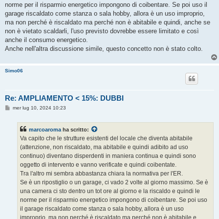
norme per il risparmio energetico impongono di coibentare. Se poi uso il
garage riscaldato come stanza o sala hobby, allora è un uso improprio,
ma non perché è riscaldato ma perché non è abitabile e quindi, anche se
non è vietato scaldarli, l'uso previsto dovrebbe essere limitato e così
anche il consumo energetico.
Anche nell'altra discussione simile, questo concetto non è stato colto.
Simo06
Re: AMPLIAMENTO < 15%: DUBBI
M
mer lug 10, 2024 10:23
e
s
s
marcoaroma
ha scritto:
a
g
Va capito che le strutture esistenti del locale che diventa abitabile
g
(attenzione, non riscaldato, ma abitabile e quindi adibito ad uso
i
o
continuo) diventano disperdenti in maniera continua e quindi sono
oggetto di intervento e vanno verificate e quindi coibentate.
Tra l'altro mi sembra abbastanza chiara la normativa per l'ER.
Se è un ripostiglio o un garage, ci vado 2 volte al giorno massimo. Se è
una camera ci sto dentro un tot ore al giorno e la riscaldo e quindi le
norme per il risparmio energetico impongono di coibentare. Se poi uso
il garage riscaldato come stanza o sala hobby, allora è un uso
improprio, ma non perché è riscaldato ma perché non è abitabile e