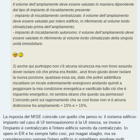
Il volume dell’ampliamente deve essere valutato in maniera dipendente
dal tipo di impianto di riscaldamento presente:
- impianto di riscaldamento centralizzato: il volume dell’ampliamento
deve essere valutato per intero edificio, in riferimento al volume lordo
climatizzato prima dell’ampliamento;
- impianto di riscaldamento autonomo: il volume dell’ampliamento deve
essere valutato in riferimento al volume lordo climatizzato della singola
unità immobiliare.
2) anche qui purtroppo non c'è alcuna sicurezza ma non trovo assurdo
dover isolare ciò che prima era freddo...anzi trovo giusto dover isolare
la nuova porzione, qualsiasi essa sia, dato che potrei addirittura
riscaldare un locale estremamente energivoro andando quindi a
peggiorare la mia condizione energetica e vanificato tutto ciò che è
risparmio energetico, mi sembra strano che questo sia permesso!
Concordo però sul ragionamento che se così fosse non vi è alcuna
distinzione tra ampliamento < 15% e > 15%.
La risposta del MISE coincide con quello che penso io: il sistema edificio-
impianto nel caso di UI termoautonomo è la UI stessa, se invece
l'impianto è centralizzato è l'intero edificio servito da centralizzato. Io
opero in ER e ho sempre fatto così, poi magari sbaglio, ma se
considerassimo sempre l'intero edificio si potrebbero ampliare molti