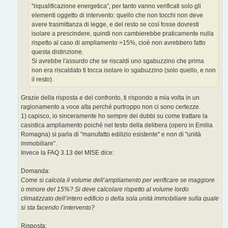
"riqualificazione energetica", per tanto vanno verificati solo gli
elementi oggetto di intervento: quello che non tocchi non deve
avere trasmittanza di legge, e del resto se così fosse dovresti
isolare a prescindere, quindi non cambierebbe praticamente nulla
rispetto al caso di ampliamento >15%, cioè non avrebbero fatto
questa distinzione.
Si avrebbe l'assurdo che se riscaldi uno sgabuzzino che prima
non era riscaldato ti tocca isolare lo sgabuzzino (solo quello, e non
il resto).
Grazie della risposta e del confronto, ti rispondo a mia volta in un
ragionamento a voce alta perché purtroppo non ci sono certezze.
1) capisco, io sinceramente ho sempre dei dubbi su come trattare la
casistica ampliamento poiché nel testo della delibera (opero in Emilia
Romagna) si parla di "manufatto edilizio esistente" e non di "unità
immobiliare".
Invece la FAQ 3.13 del MISE dice:
Domanda:
Come si calcola il volume dell’ampliamento per verificare se maggiore
o minore del 15%? Si deve calcolare rispetto al volume lordo
climatizzato dell’intero edificio o della sola unità immobiliare sulla quale
si sta facendo l’intervento?
Risposta: