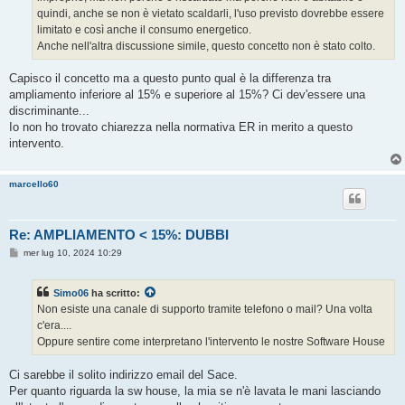
quindi, anche se non è vietato scaldarli, l'uso previsto dovrebbe essere
limitato e così anche il consumo energetico.
Anche nell'altra discussione simile, questo concetto non è stato colto.
Capisco il concetto ma a questo punto qual è la differenza tra
ampliamento inferiore al 15% e superiore al 15%? Ci dev'essere una
discriminante...
Io non ho trovato chiarezza nella normativa ER in merito a questo
intervento.
marcello60
Re: AMPLIAMENTO < 15%: DUBBI
M
mer lug 10, 2024 10:29
e
s
s
Simo06
ha scritto:
a
g
Non esiste una canale di supporto tramite telefono o mail? Una volta
g
c'era....
i
o
Oppure sentire come interpretano l'intervento le nostre Software House
Ci sarebbe il solito indirizzo email del Sace.
Per quanto riguarda la sw house, la mia se n'è lavata le mani lasciando