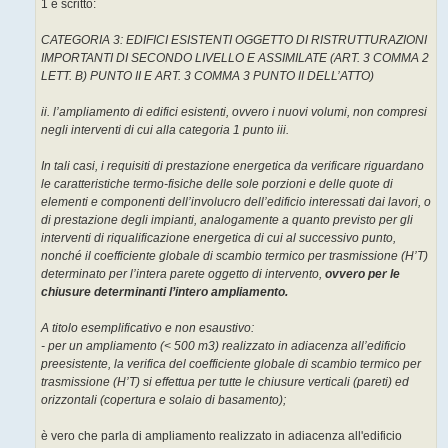
1 è scritto:
i
o
CATEGORIA 3: EDIFICI ESISTENTI OGGETTO DI RISTRUTTURAZIONI
IMPORTANTI DI SECONDO LIVELLO E ASSIMILATE (ART. 3 COMMA 2
LETT. B) PUNTO II E ART. 3 COMMA 3 PUNTO II DELL’ATTO)
ii. l’ampliamento di edifici esistenti, ovvero i nuovi volumi, non compresi
negli interventi di cui alla categoria 1 punto iii.
In tali casi, i requisiti di prestazione energetica da verificare riguardano
le caratteristiche termo-fisiche delle sole porzioni e delle quote di
elementi e componenti dell’involucro dell’edificio interessati dai lavori, o
di prestazione degli impianti, analogamente a quanto previsto per gli
interventi di riqualificazione energetica di cui al successivo punto,
nonché il coefficiente globale di scambio termico per trasmissione (H’T)
determinato per l’intera parete oggetto di intervento,
ovvero per le
chiusure determinanti l’intero ampliamento.
A titolo esemplificativo e non esaustivo:
- per un ampliamento (< 500 m3) realizzato in adiacenza all’edificio
preesistente, la verifica del coefficiente globale di scambio termico per
trasmissione (H’T) si effettua per tutte le chiusure verticali (pareti) ed
orizzontali (copertura e solaio di basamento);
è vero che parla di ampliamento realizzato in adiacenza all'edificio