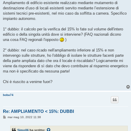
s
Ampliamento di edificio esistente realizzato mediante mutamento di
s
destinazione d’uso di locali esistenti servito mediante l’estensione di
a
g
sistemi tecnici pre-esistenti, nel mio caso da soffitta a camera. Specifico
g
impianto autonomo.
i
o
1° dubbio: il calcolo per la verifica del 15% lo fate sul volume dell'intero
edificio o della singola unità dove si interviene? (FAQ nazionali dicono
una cosa FAQ regionali l'opposto
)
2° dubbio: nel caso ricado nell'ampliamento inferiore al 15% e non
intervengo sulle strutture, ho l'obbligo di isolare le strutture facenti parte
della parte ampliata dato che ora il locale è riscaldato? Logicamente mi
viene da rispondere di sì dato che devo contribuire al risparmio energetico
ma non è specificato da nessuna parte!
Chi è riuscito a venirne fuori?
boba74
Re: AMPLIAMENTO < 15%: DUBBI
M
mar mag 10, 2022 11:38
e
s
s
Simo06
ha scritto:
a