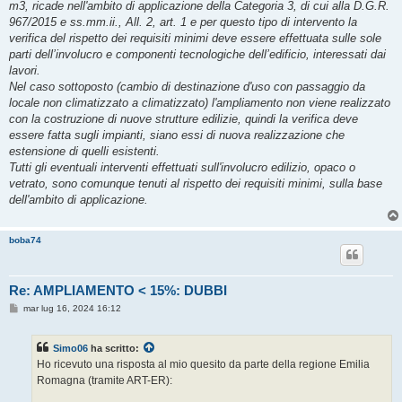
m3, ricade nell'ambito di applicazione della Categoria 3, di cui alla D.G.R.
967/2015 e ss.mm.ii., All. 2, art. 1 e per questo tipo di intervento la
verifica del rispetto dei requisiti minimi deve essere effettuata sulle sole
parti dell’involucro e componenti tecnologiche dell’edificio, interessati dai
lavori.
Nel caso sottoposto (cambio di destinazione d'uso con passaggio da
locale non climatizzato a climatizzato) l'ampliamento non viene realizzato
con la costruzione di nuove strutture edilizie, quindi la verifica deve
essere fatta sugli impianti, siano essi di nuova realizzazione che
estensione di quelli esistenti.
Tutti gli eventuali interventi effettuati sull'involucro edilizio, opaco o
vetrato, sono comunque tenuti al rispetto dei requisiti minimi, sulla base
dell'ambito di applicazione.
boba74
Re: AMPLIAMENTO < 15%: DUBBI
M
mar lug 16, 2024 16:12
e
s
s
Simo06
ha scritto:
a
g
Ho ricevuto una risposta al mio quesito da parte della regione Emilia
g
Romagna (tramite ART-ER):
i
o