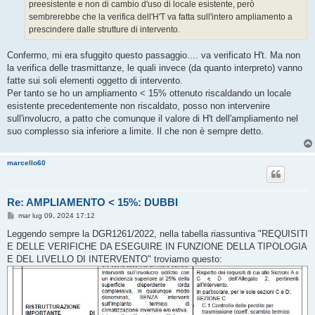
preesistente e non di cambio d'uso di locale esistente, però
sembrerebbe che la verifica dell'H'T va fatta sull'intero ampliamento a
prescindere dalle strutture di intervento.
Confermo, mi era sfuggito questo passaggio.... va verificato H't. Ma non
la verifica delle trasmittanze, le quali invece (da quanto interpreto) vanno
fatte sui soli elementi oggetto di intervento.
Per tanto se ho un ampliamento < 15% ottenuto riscaldando un locale
esistente precedentemente non riscaldato, posso non intervenire
sull'involucro, a patto che comunque il valore di H't dell'ampliamento nel
suo complesso sia inferiore a limite. Il che non è sempre detto.
marcello60
Re: AMPLIAMENTO < 15%: DUBBI
M
mar lug 09, 2024 17:12
e
s
Leggendo sempre la DGR1261/2022, nella tabella riassuntiva "REQUISITI
s
E DELLE VERIFICHE DA ESEGUIRE IN FUNZIONE DELLA TIPOLOGIA
a
g
E DEL LIVELLO DI INTERVENTO" troviamo questo:
g
i
o