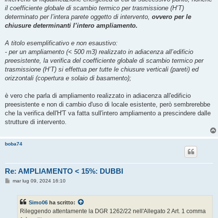
il coefficiente globale di scambio termico per trasmissione (H’T)
determinato per l’intera parete oggetto di intervento,
ovvero per le
chiusure determinanti l’intero ampliamento.
A titolo esemplificativo e non esaustivo:
- per un ampliamento (< 500 m3) realizzato in adiacenza all’edificio
preesistente, la verifica del coefficiente globale di scambio termico per
trasmissione (H’T) si effettua per tutte le chiusure verticali (pareti) ed
orizzontali (copertura e solaio di basamento);
è vero che parla di ampliamento realizzato in adiacenza all'edificio
preesistente e non di cambio d'uso di locale esistente, però sembrerebbe
che la verifica dell'H'T va fatta sull'intero ampliamento a prescindere dalle
strutture di intervento.
boba74
Re: AMPLIAMENTO < 15%: DUBBI
M
mar lug 09, 2024 16:10
e
s
s
Simo06
ha scritto:
a
g
Rileggendo attentamente la DGR 1262/22 nell'Allegato 2 Art. 1 comma
g