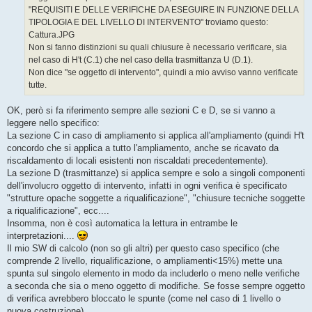
g
"REQUISITI E DELLE VERIFICHE DA ESEGUIRE IN FUNZIONE DELLA
i
o
TIPOLOGIA E DEL LIVELLO DI INTERVENTO" troviamo questo:
Cattura.JPG
Non si fanno distinzioni su quali chiusure è necessario verificare, sia
nel caso di H't (C.1) che nel caso della trasmittanza U (D.1).
Non dice "se oggetto di intervento", quindi a mio avviso vanno verificate
tutte.
OK, però si fa riferimento sempre alle sezioni C e D, se si vanno a
leggere nello specifico:
La sezione C in caso di ampliamento si applica all'ampliamento (quindi H't
concordo che si applica a tutto l'ampliamento, anche se ricavato da
riscaldamento di locali esistenti non riscaldati precedentemente).
La sezione D (trasmittanze) si applica sempre e solo a singoli componenti
dell'involucro oggetto di intervento, infatti in ogni verifica è specificato
"strutture opache soggette a riqualificazione", "chiusure tecniche soggette
a riqualificazione", ecc....
Insomma, non è così automatica la lettura in entrambe le
interpretazioni....
Il mio SW di calcolo (non so gli altri) per questo caso specifico (che
comprende 2 livello, riqualificazione, o ampliamenti<15%) mette una
spunta sul singolo elemento in modo da includerlo o meno nelle verifiche
a seconda che sia o meno oggetto di modifiche. Se fosse sempre oggetto
di verifica avrebbero bloccato le spunte (come nel caso di 1 livello o
nuova costruzione)