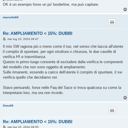
OK è un esempio forse un po' borderline, ma può capitare.
marcello60
Re: AMPLIAMENTO < 15%: DUBBI
M
mer lug 10, 2024 09:47
e
s
Il mio SW ragiona più o meno come il tuo, nel senso che lascia all'utente
s
il compito di spuntare, per ogni struttura o chiusura, le due caselle di
a
g
verifica H't e trasmittanza.
g
Questo in primo luogo consente di escludere dalla verifica le componenti
i
o
del modello che non sono oggetto di ampliamento.
Sulle rimanenti, essendo a carico dell'utente il compito di spuntare, il sw
verifica quello che decidiamo noi.
Stavo pensando, forse nelle Faq del Sace si trova qualcosa su come la
interpretano loro, ma ora non ricordo.
Simo06
Re: AMPLIAMENTO < 15%: DUBBI
M
mer lug 10, 2024 09:55