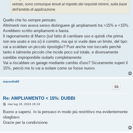
vetrato, sono comunque tenuti al rispetto dei requisiti minimi, sulla base
dell'ambito di applicazione.
Quello che ho sempre pensato.
Altrimenti non aveva senso distinguere gli ampliamenti tra >15% e <15%.
Avrebbero scritto ampliamenti e basta.
Il ragionamento di Marco (sul fatto di cambiare uso e quindi che prima
non era usato e ora si) è corretto, ma qui si vuole dare un limite, del tipo:
vai a scaldare un piccolo ripostiglio? Puoi anche non toccarlo perchè
tanto è talmente piccolo che incide poco sul totale, e diversamente
sarebbe improponibile isolarlo completamente.
Vai a riscaldare un garage mediante cambio d'uso? Sicuramente superi il
15%, perciò me lo vai a isolare come se fosse nuovo.
marcello60
Re: AMPLIAMENTO < 15%: DUBBI
M
mar lug 16, 2024 16:19
e
s
Buono a sapersi. Io la pensavo in modo più restrittivo ma evidentemente
s
sbagliavo.
a
g
Grazie per la condivisione.
g
i
o