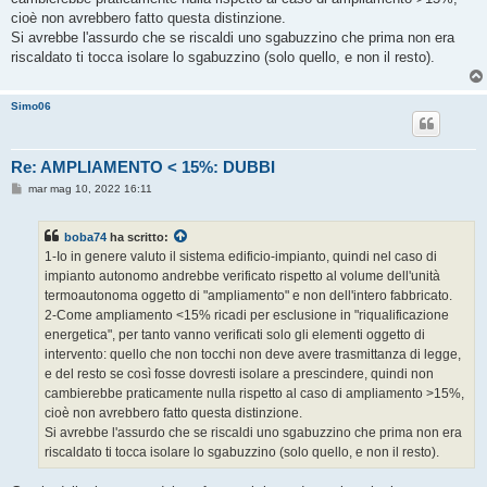
cioè non avrebbero fatto questa distinzione.
Si avrebbe l'assurdo che se riscaldi uno sgabuzzino che prima non era
riscaldato ti tocca isolare lo sgabuzzino (solo quello, e non il resto).
Simo06
Re: AMPLIAMENTO < 15%: DUBBI
M
mar mag 10, 2022 16:11
e
s
s
boba74
ha scritto:
a
g
1-Io in genere valuto il sistema edificio-impianto, quindi nel caso di
g
impianto autonomo andrebbe verificato rispetto al volume dell'unità
i
o
termoautonoma oggetto di "ampliamento" e non dell'intero fabbricato.
2-Come ampliamento <15% ricadi per esclusione in "riqualificazione
energetica", per tanto vanno verificati solo gli elementi oggetto di
intervento: quello che non tocchi non deve avere trasmittanza di legge,
e del resto se così fosse dovresti isolare a prescindere, quindi non
cambierebbe praticamente nulla rispetto al caso di ampliamento >15%,
cioè non avrebbero fatto questa distinzione.
Si avrebbe l'assurdo che se riscaldi uno sgabuzzino che prima non era
riscaldato ti tocca isolare lo sgabuzzino (solo quello, e non il resto).