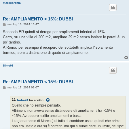
marcoaroma
Re: AMPLIAMENTO < 15%: DUBBI
M
mar lug 16, 2024 16:47
e
s
Secondo ER quindi si deroga per ampliamenti inferiori al 15%.
s
Certo, su una villa di 200 m2, ampliare 29 m2 senza isolare le pareti è un
a
g
po' tantino.
g
A Roma, per esempio il recupero dei sottotetti implica l'isolamento
i
o
termico, senza distinzione di quote di ampliamento.
Simo06
Re: AMPLIAMENTO < 15%: DUBBI
M
mer lug 17, 2024 09:07
e
s
s
boba74
ha scritto:
a
g
Quello che ho sempre pensato.
g
Altrimenti non aveva senso distinguere gli ampliamenti tra >15% e
i
o
<15%. Avrebbero scritto ampliamenti e basta.
Il ragionamento di Marco (sul fatto di cambiare uso e quindi che prima
non era usato e ora si) è corretto, ma qui si vuole dare un limite, del tipo: