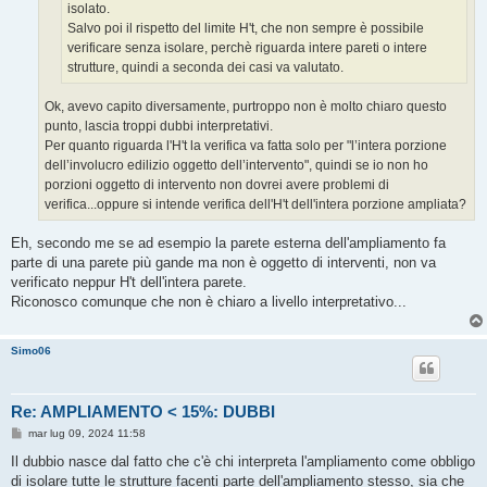
isolato.
Salvo poi il rispetto del limite H't, che non sempre è possibile
verificare senza isolare, perchè riguarda intere pareti o intere
strutture, quindi a seconda dei casi va valutato.
Ok, avevo capito diversamente, purtroppo non è molto chiaro questo
punto, lascia troppi dubbi interpretativi.
Per quanto riguarda l'H't la verifica va fatta solo per "l’intera porzione
dell’involucro edilizio oggetto dell’intervento", quindi se io non ho
porzioni oggetto di intervento non dovrei avere problemi di
verifica...oppure si intende verifica dell'H't dell'intera porzione ampliata?
Eh, secondo me se ad esempio la parete esterna dell'ampliamento fa
parte di una parete più gande ma non è oggetto di interventi, non va
verificato neppur H't dell'intera parete.
Riconosco comunque che non è chiaro a livello interpretativo...
Simo06
Re: AMPLIAMENTO < 15%: DUBBI
M
mar lug 09, 2024 11:58
e
s
Il dubbio nasce dal fatto che c'è chi interpreta l'ampliamento come obbligo
s
di isolare tutte le strutture facenti parte dell'ampliamento stesso, sia che
a