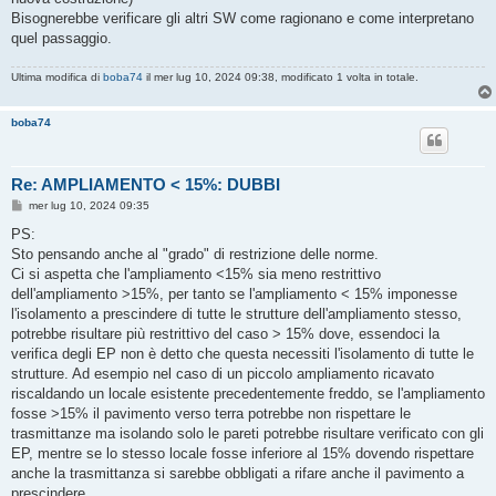
Bisognerebbe verificare gli altri SW come ragionano e come interpretano
quel passaggio.
Ultima modifica di
boba74
il mer lug 10, 2024 09:38, modificato 1 volta in totale.
boba74
Re: AMPLIAMENTO < 15%: DUBBI
M
mer lug 10, 2024 09:35
e
s
PS:
s
Sto pensando anche al "grado" di restrizione delle norme.
a
g
Ci si aspetta che l'ampliamento <15% sia meno restrittivo
g
dell'ampliamento >15%, per tanto se l'ampliamento < 15% imponesse
i
o
l'isolamento a prescindere di tutte le strutture dell'ampliamento stesso,
potrebbe risultare più restrittivo del caso > 15% dove, essendoci la
verifica degli EP non è detto che questa necessiti l'isolamento di tutte le
strutture. Ad esempio nel caso di un piccolo ampliamento ricavato
riscaldando un locale esistente precedentemente freddo, se l'ampliamento
fosse >15% il pavimento verso terra potrebbe non rispettare le
trasmittanze ma isolando solo le pareti potrebbe risultare verificato con gli
EP, mentre se lo stesso locale fosse inferiore al 15% dovendo rispettare
anche la trasmittanza si sarebbe obbligati a rifare anche il pavimento a
prescindere.