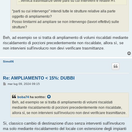
...verifica trasmittanze delle parti su cui intervieni e relativi H't
"parti su cui intervengo" intendi tutte le strutture relative alla parte
oggetto di ampliamento?
Posso limitarmi ad ampliare se non intervengo (lavori effettivi) sulle
strutture?
Beh, ad esempio se si tratta di ampliamento di volumi riscaldati mediante
riscaldamento di porzioni precedentemente non riscaldate, allora sì, se
non intervieni sull'involucro non devi verificare trasmittanze.
Simo06
Re: AMPLIAMENTO < 15%: DUBBI
M
mar lug 09, 2024 09:15
e
s
s
boba74
ha scritto:
a
g
Beh, ad esempio se si tratta di ampliamento di volumi riscaldati
g
mediante riscaldamento di porzioni precedentemente non riscaldate,
i
o
allora sì, se non intervieni sull'involucro non devi verificare trasmittanze.
Si, classico cambio di destinazione d'uso senza interventi sull'involucro
ma solo mediante riscaldamento del locale con estensione degli impianti