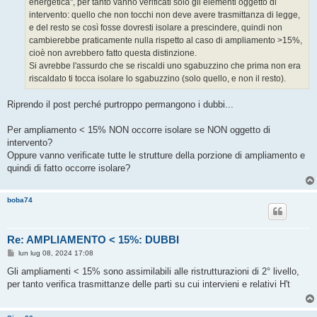
energetica", per tanto vanno verificati solo gli elementi oggetto di
i
o
intervento: quello che non tocchi non deve avere trasmittanza di legge,
e del resto se così fosse dovresti isolare a prescindere, quindi non
cambierebbe praticamente nulla rispetto al caso di ampliamento >15%,
cioè non avrebbero fatto questa distinzione.
Si avrebbe l'assurdo che se riscaldi uno sgabuzzino che prima non era
riscaldato ti tocca isolare lo sgabuzzino (solo quello, e non il resto).
Riprendo il post perché purtroppo permangono i dubbi...
Per ampliamento < 15% NON occorre isolare se NON oggetto di
intervento?
Oppure vanno verificate tutte le strutture della porzione di ampliamento e
quindi di fatto occorre isolare?
boba74
Re: AMPLIAMENTO < 15%: DUBBI
M
lun lug 08, 2024 17:08
e
s
Gli ampliamenti < 15% sono assimilabili alle ristrutturazioni di 2° livello,
s
per tanto verifica trasmittanze delle parti su cui intervieni e relativi H't
a
g
g
i