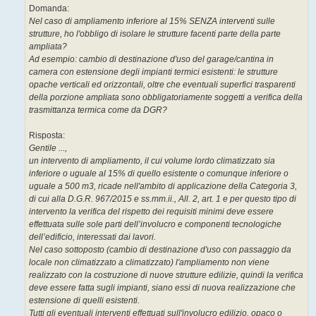
Domanda:
Nel caso di ampliamento inferiore al 15% SENZA interventi sulle
strutture, ho l'obbligo di isolare le strutture facenti parte della parte
ampliata?
Ad esempio: cambio di destinazione d'uso del garage/cantina in
camera con estensione degli impianti termici esistenti: le strutture
opache verticali ed orizzontali, oltre che eventuali superfici trasparenti
della porzione ampliata sono obbligatoriamente soggetti a verifica della
trasmittanza termica come da DGR?
Risposta:
Gentile ...,
un intervento di ampliamento, il cui volume lordo climatizzato sia
inferiore o uguale al 15% di quello esistente o comunque inferiore o
uguale a 500 m3, ricade nell'ambito di applicazione della Categoria 3,
di cui alla D.G.R. 967/2015 e ss.mm.ii., All. 2, art. 1 e per questo tipo di
intervento la verifica del rispetto dei requisiti minimi deve essere
effettuata sulle sole parti dell’involucro e componenti tecnologiche
dell’edificio, interessati dai lavori.
Nel caso sottoposto (cambio di destinazione d'uso con passaggio da
locale non climatizzato a climatizzato) l'ampliamento non viene
realizzato con la costruzione di nuove strutture edilizie, quindi la verifica
deve essere fatta sugli impianti, siano essi di nuova realizzazione che
estensione di quelli esistenti.
Tutti gli eventuali interventi effettuati sull'involucro edilizio, opaco o