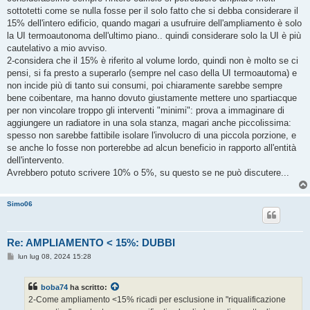
sottotetti come se nulla fosse per il solo fatto che si debba considerare il
15% dell'intero edificio, quando magari a usufruire dell'ampliamento è solo
la UI termoautonoma dell'ultimo piano.. quindi considerare solo la UI è più
cautelativo a mio avviso.
2-considera che il 15% è riferito al volume lordo, quindi non è molto se ci
pensi, si fa presto a superarlo (sempre nel caso della UI termoautoma) e
non incide più di tanto sui consumi, poi chiaramente sarebbe sempre
bene coibentare, ma hanno dovuto giustamente mettere uno spartiacque
per non vincolare troppo gli interventi "minimi": prova a immaginare di
aggiungere un radiatore in una sola stanza, magari anche piccolissima:
spesso non sarebbe fattibile isolare l'involucro di una piccola porzione, e
se anche lo fosse non porterebbe ad alcun beneficio in rapporto all'entità
dell'intervento.
Avrebbero potuto scrivere 10% o 5%, su questo se ne può discutere...
Simo06
Re: AMPLIAMENTO < 15%: DUBBI
M
lun lug 08, 2024 15:28
e
s
s
boba74
ha scritto:
a
g
2-Come ampliamento <15% ricadi per esclusione in "riqualificazione
g