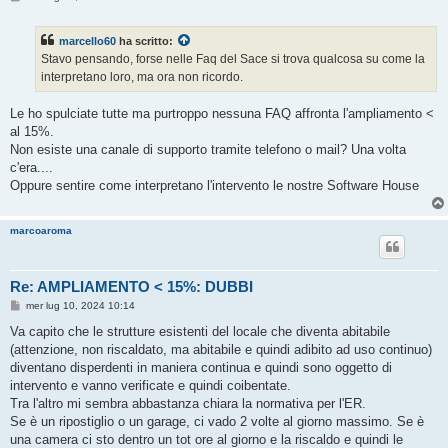
e
s
s
marcello60
ha scritto:
a
g
Stavo pensando, forse nelle Faq del Sace si trova qualcosa su come la
g
interpretano loro, ma ora non ricordo.
i
o
Le ho spulciate tutte ma purtroppo nessuna FAQ affronta l'ampliamento <
al 15%.
Non esiste una canale di supporto tramite telefono o mail? Una volta
c'era....
Oppure sentire come interpretano l'intervento le nostre Software House
marcoaroma
Re: AMPLIAMENTO < 15%: DUBBI
M
mer lug 10, 2024 10:14
e
s
Va capito che le strutture esistenti del locale che diventa abitabile
s
(attenzione, non riscaldato, ma abitabile e quindi adibito ad uso continuo)
a
g
diventano disperdenti in maniera continua e quindi sono oggetto di
g
intervento e vanno verificate e quindi coibentate.
i
o
Tra l'altro mi sembra abbastanza chiara la normativa per l'ER.
Se è un ripostiglio o un garage, ci vado 2 volte al giorno massimo. Se è
una camera ci sto dentro un tot ore al giorno e la riscaldo e quindi le