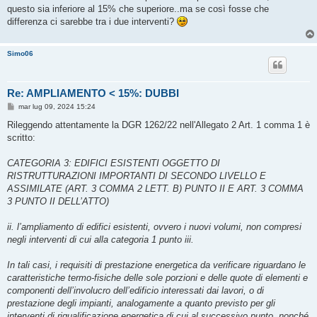
g
questo sia inferiore al 15% che superiore..ma se così fosse che
g
differenza ci sarebbe tra i due interventi?
i
o
Simo06
Re: AMPLIAMENTO < 15%: DUBBI
M
mar lug 09, 2024 15:24
e
s
Rileggendo attentamente la DGR 1262/22 nell'Allegato 2 Art. 1 comma 1 è
s
scritto:
a
g
g
CATEGORIA 3: EDIFICI ESISTENTI OGGETTO DI
i
o
RISTRUTTURAZIONI IMPORTANTI DI SECONDO LIVELLO E
ASSIMILATE (ART. 3 COMMA 2 LETT. B) PUNTO II E ART. 3 COMMA
3 PUNTO II DELL’ATTO)
ii. l’ampliamento di edifici esistenti, ovvero i nuovi volumi, non compresi
negli interventi di cui alla categoria 1 punto iii.
In tali casi, i requisiti di prestazione energetica da verificare riguardano le
caratteristiche termo-fisiche delle sole porzioni e delle quote di elementi e
componenti dell’involucro dell’edificio interessati dai lavori, o di
prestazione degli impianti, analogamente a quanto previsto per gli
interventi di riqualificazione energetica di cui al successivo punto, nonché