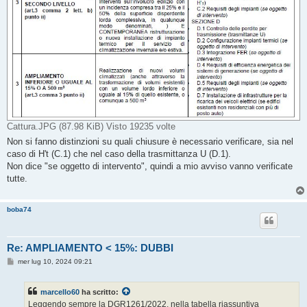
Cattura.JPG (87.98 KiB) Visto 19235 volte
Non si fanno distinzioni su quali chiusure è necessario verificare, sia nel
caso di H't (C.1) che nel caso della trasmittanza U (D.1).
Non dice "se oggetto di intervento", quindi a mio avviso vanno verificate
tutte.
boba74
Re: AMPLIAMENTO < 15%: DUBBI
M
mer lug 10, 2024 09:21
e
s
s
marcello60
ha scritto:
a
g
Leggendo sempre la DGR1261/2022, nella tabella riassuntiva