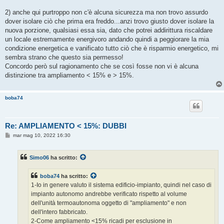
2) anche qui purtroppo non c'è alcuna sicurezza ma non trovo assurdo
dover isolare ciò che prima era freddo...anzi trovo giusto dover isolare la
nuova porzione, qualsiasi essa sia, dato che potrei addirittura riscaldare
un locale estremamente energivoro andando quindi a peggiorare la mia
condizione energetica e vanificato tutto ciò che è risparmio energetico, mi
sembra strano che questo sia permesso!
Concordo però sul ragionamento che se così fosse non vi è alcuna
distinzione tra ampliamento < 15% e > 15%.
boba74
Re: AMPLIAMENTO < 15%: DUBBI
M
mar mag 10, 2022 16:30
e
s
s
Simo06
ha scritto:
a
g
g
boba74
ha scritto:
i
o
1-Io in genere valuto il sistema edificio-impianto, quindi nel caso di
impianto autonomo andrebbe verificato rispetto al volume
dell'unità termoautonoma oggetto di "ampliamento" e non
dell'intero fabbricato.
2-Come ampliamento <15% ricadi per esclusione in