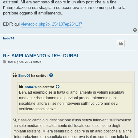
esistenti. Mi era sembrato di capire in un altro post che alla fine
l'interpretazione era sbagliata ed occorreva isolare comunque tutta la
porzione oggetto di ampliamento...
EDIT: qui
viewtopic.php?p=254137#p254137
boba74
Re: AMPLIAMENTO < 15%: DUBBI
M
mar lug 09, 2024 09:26
e
s
s
Simo06
ha scritto:
a
g
g
boba74
ha scritto:
i
o
Beh, ad esempio se si tratta di ampliamento di volumi riscaldati
mediante riscaldamento di porzioni precedentemente non
riscaldate, allora sì, se non intervieni sull'involucro non devi
verificare trasmittanze.
Si, classico cambio di destinazione d'uso senza interventi sull'involucro
ma solo mediante riscaldamento del locale con estensione degli
impianti esistenti. Mi era sembrato di capire in un altro post che alla fine
l'interpretazione era sbagliata ed occorreva isolare comunque tutta la