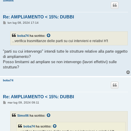
Simo06
o
Re: AMPLIAMENTO < 15%: DUBBI
M
lun lug 08, 2024 17:14
e
s
s
boba74
ha scritto:
a
g
...verifica trasmittanze delle parti su cui intervieni e relativi H't
g
i
o
"parti su cui intervengo" intendi tutte le strutture relative alla parte oggetto
di ampliamento?
Posso limitarmi ad ampliare se non intervengo (lavori effettivi) sulle
strutture?
boba74
Re: AMPLIAMENTO < 15%: DUBBI
M
mar lug 09, 2024 09:11
e
s
s
Simo06
ha scritto:
a
g
g
boba74
ha scritto:
i
o