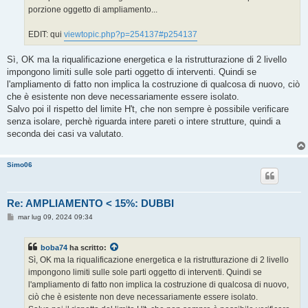
porzione oggetto di ampliamento...
EDIT: qui
viewtopic.php?p=254137#p254137
Sì, OK ma la riqualificazione energetica e la ristrutturazione di 2 livello
impongono limiti sulle sole parti oggetto di interventi. Quindi se
l'ampliamento di fatto non implica la costruzione di qualcosa di nuovo, ciò
che è esistente non deve necessariamente essere isolato.
Salvo poi il rispetto del limite H't, che non sempre è possibile verificare
senza isolare, perchè riguarda intere pareti o intere strutture, quindi a
seconda dei casi va valutato.
Simo06
Re: AMPLIAMENTO < 15%: DUBBI
M
mar lug 09, 2024 09:34
e
s
s
boba74
ha scritto:
a
g
Sì, OK ma la riqualificazione energetica e la ristrutturazione di 2 livello
g
impongono limiti sulle sole parti oggetto di interventi. Quindi se
i
o
l'ampliamento di fatto non implica la costruzione di qualcosa di nuovo,
ciò che è esistente non deve necessariamente essere isolato.