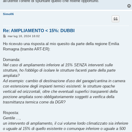
all'utente l'onere di spuntare quello che ritiene opportuno.
Simo06
Re: AMPLIAMENTO < 15%: DUBBI
M
mar lug 16, 2024 16:02
e
s
Ho ricevuto una risposta al mio quesito da parte della regione Emilia
s
Romagna (tramite ART-ER):
a
g
g
Domanda:
i
o
Nel caso di ampliamento inferiore al 15% SENZA interventi sulle
strutture, ho l'obbligo di isolare le strutture facenti parte della parte
ampliata?
Ad esempio: cambio di destinazione d'uso del garage/cantina in camera
con estensione degli impianti termici esistenti: le strutture opache
verticali ed orizzontali, oltre che eventuali superfici trasparenti della
porzione ampliata sono obbligatoriamente soggetti a verifica della
trasmittanza termica come da DGR?
Risposta:
Gentile ...,
un intervento di ampliamento, il cui volume lordo climatizzato sia inferiore
o uguale al 15% di quello esistente o comunque inferiore o uguale a 500