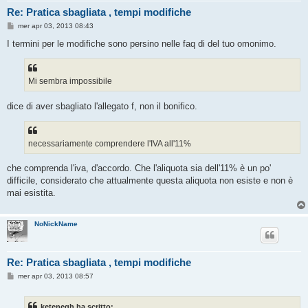
Re: Pratica sbagliata , tempi modifiche
M
mer apr 03, 2013 08:43
e
s
I termini per le modifiche sono persino nelle faq di del tuo omonimo.
s
a
g
g
Mi sembra impossibile
i
o
dice di aver sbagliato l'allegato f, non il bonifico.
necessariamente comprendere l'IVA all'11%
che comprenda l'iva, d'accordo. Che l'aliquota sia dell'11% è un po'
difficile, considerato che attualmente questa aliquota non esiste e non è
mai esistita.
NoNickName
Re: Pratica sbagliata , tempi modifiche
M
mer apr 03, 2013 08:57
e
s
s
ketenegh ha scritto: