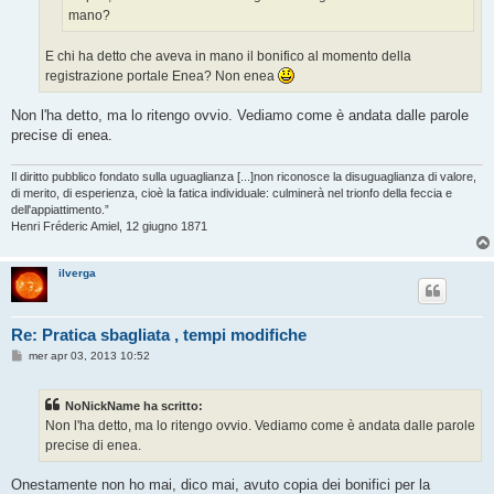
mano?
E chi ha detto che aveva in mano il bonifico al momento della
registrazione portale Enea? Non enea
Non l'ha detto, ma lo ritengo ovvio. Vediamo come è andata dalle parole
precise di enea.
Il diritto pubblico fondato sulla uguaglianza [...]non riconosce la disuguaglianza di valore,
di merito, di esperienza, cioè la fatica individuale: culminerà nel trionfo della feccia e
dell'appiattimento.”
Henri Fréderic Amiel, 12 giugno 1871
ilverga
Re: Pratica sbagliata , tempi modifiche
M
mer apr 03, 2013 10:52
e
s
s
NoNickName ha scritto:
a
g
Non l'ha detto, ma lo ritengo ovvio. Vediamo come è andata dalle parole
g
precise di enea.
i
o
Onestamente non ho mai, dico mai, avuto copia dei bonifici per la