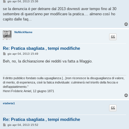
M
gio apr 04, 2013 15:36
e
s
se la denuncia è per detrarre dal 2013 dovresti aver tempo fino al 30
s
settembre di quest'anno per modificare la pratica.... almeno così ho
a
g
capito dalle faq...
g
i
o
NoNickName
Re: Pratica sbagliata , tempi modifiche
M
gio apr 04, 2013 15:49
e
s
Beh, no, la dichiarazione dei redditi va fatta a Maggio.
s
a
g
g
i
Il diritto pubblico fondato sulla uguaglianza [...]non riconosce la disuguaglianza di valore,
o
di merito, di esperienza, cioè la fatica individuale: culminerà nel trionfo della feccia e
dell'appiattimento.”
Henri Fréderic Amiel, 12 giugno 1871
etabeta1
Re: Pratica sbagliata , tempi modifiche
M
gio apr 04, 2013 15:52
e