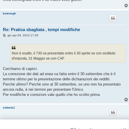
a
g
g
i
ketenegh
o
Re: Pratica sbagliata , tempi modifiche
M
gio apr 04, 2013 17:45
e
s
s
a
g
Non è esatto, il 730 va presentato entro il 30 aprile se con sostituto
g
d'imposta, 31 Maggio se con CAF.
i
o
Cerchiamo di capirci.
La correzione dei dati ad enea va fatta entro il 30 settembre che è il
termine ultimo per la presentazione delle dichiarazioni dei redditi.
Perchè ultimo? Perchè sino al 30 settembre, se uno non ha presentato
ancora nulla, è nei termini per presentare l'Unico.
Per modifiche e correzioni vale quello che ho scritto prima.
etabeta1
Re: Pratica sbagliata , tempi modifiche