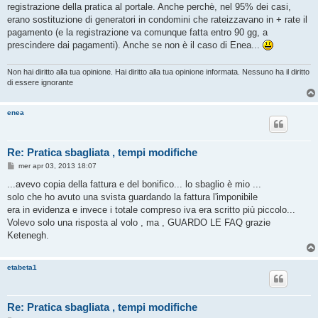
registrazione della pratica al portale. Anche perchè, nel 95% dei casi,
erano sostituzione di generatori in condomini che rateizzavano in + rate il
pagamento (e la registrazione va comunque fatta entro 90 gg, a
prescindere dai pagamenti). Anche se non è il caso di Enea...
Non hai diritto alla tua opinione. Hai diritto alla tua opinione informata. Nessuno ha il diritto
di essere ignorante
enea
Re: Pratica sbagliata , tempi modifiche
M
mer apr 03, 2013 18:07
e
s
...avevo copia della fattura e del bonifico... lo sbaglio è mio ...
s
solo che ho avuto una svista guardando la fattura l'imponibile
a
g
era in evidenza e invece i totale compreso iva era scritto più piccolo...
g
Volevo solo una risposta al volo , ma , GUARDO LE FAQ grazie
i
o
Ketenegh.
etabeta1
Re: Pratica sbagliata , tempi modifiche