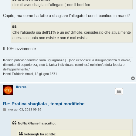
a
g
dice di aver sbagliato l'allegato f, non il bonifico.
g
i
o
Capito, ma come ha fatto a sbagliare l'allegato f con il bonifico in mano?
Che l'aliquota sia dell'11% è un po' difficile, considerato che attualmente
questa aliquota non esiste e non è mai esistita.
Il 10% ovviamente.
Il diritto pubblico fondato sulla uguaglianza [...]non riconosce la disuguaglianza di valore,
di merito, di esperienza, cioè la fatica individuale: culminerà nel trionfo della feccia e
dell'appiattimento.”
Henri Fréderic Amiel, 12 giugno 1871
ilverga
Re: Pratica sbagliata , tempi modifiche
M
mer apr 03, 2013 09:19
e
s
s
NoNickName ha scritto:
a
g
g
ketenegh ha scritto:
i