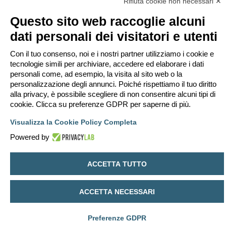
Rifiuta cookie non necessari ✕
M
gio apr 04, 2013 18:18
e
s
grazie mille
Questo sito web raccoglie alcuni
s
a
g
dati personali dei visitatori e utenti
g
i
Rispondi
o
Con il tuo consenso, noi e i nostri partner utilizziamo i cookie e
16 messaggi • Pagina
1
di
1
tecnologie simili per archiviare, accedere ed elaborare i dati
Vai a
personali come, ad esempio, la visita al sito web o la
personalizzazione degli annunci. Poiché rispettiamo il tuo diritto
alla privacy, è possibile scegliere di non consentire alcuni tipi di
Indice
Contattaci
Cancella cookie
Tutti gli orari sono
UTC+02:00
cookie. Clicca su preferenze GDPR per saperne di più.
Creato da
phpBB
® Forum Software © phpBB Limited
Traduzione Italiana
phpBB-Italia.it
Visualizza la Cookie Policy Completa
Privacy
|
Condizioni
Powered by
ACCETTA TUTTO
ACCETTA NECESSARI
Preferenze GDPR