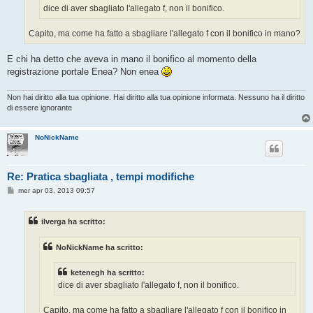
o
dice di aver sbagliato l'allegato f, non il bonifico.
Capito, ma come ha fatto a sbagliare l'allegato f con il bonifico in mano?
E chi ha detto che aveva in mano il bonifico al momento della
registrazione portale Enea? Non enea
Non hai diritto alla tua opinione. Hai diritto alla tua opinione informata. Nessuno ha il diritto
di essere ignorante
NoNickName
Re: Pratica sbagliata , tempi modifiche
M
mer apr 03, 2013 09:57
e
s
s
ilverga ha scritto:
a
g
g
NoNickName ha scritto:
i
o
ketenegh ha scritto:
dice di aver sbagliato l'allegato f, non il bonifico.
Capito, ma come ha fatto a sbagliare l'allegato f con il bonifico in