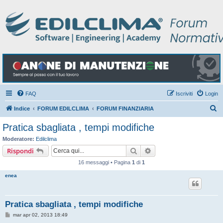
FAQ
Iscriviti
Login
C
Indice
FORUM EDILCLIMA
FORUM FINANZIARIA
e
Pratica sbagliata , tempi modifiche
r
Moderatore:
Edilclima
c
Cerca
Ricerca avanzata
Rispondi
a
16 messaggi • Pagina
1
di
1
enea
Pratica sbagliata , tempi modifiche
M
mar apr 02, 2013 18:49
e