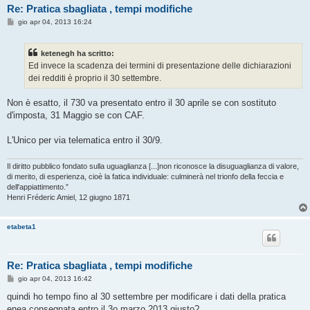
Re: Pratica sbagliata , tempi modifiche
M
gio apr 04, 2013 16:24
e
s
s
ketenegh ha scritto:
a
g
Ed invece la scadenza dei termini di presentazione delle dichiarazioni
g
dei redditi è proprio il 30 settembre.
i
o
Non è esatto, il 730 va presentato entro il 30 aprile se con sostituto
d'imposta, 31 Maggio se con CAF.
L'Unico per via telematica entro il 30/9.
Il diritto pubblico fondato sulla uguaglianza [...]non riconosce la disuguaglianza di valore,
di merito, di esperienza, cioè la fatica individuale: culminerà nel trionfo della feccia e
dell'appiattimento.”
Henri Fréderic Amiel, 12 giugno 1871
etabeta1
Re: Pratica sbagliata , tempi modifiche
M
gio apr 04, 2013 16:42
e
s
quindi ho tempo fino al 30 settembre per modificare i dati della pratica
s
enea consegnata entro il 3o marzo 2013 giusto?