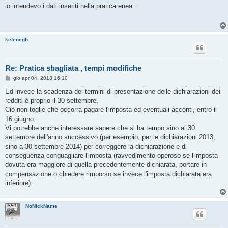
s
io intendevo i dati inseriti nella pratica enea...
s
a
g
g
i
ketenegh
o
Re: Pratica sbagliata , tempi modifiche
M
gio apr 04, 2013 16:10
e
s
Ed invece la scadenza dei termini di presentazione delle dichiarazioni dei
s
redditi è proprio il 30 settembre.
a
g
Ciò non toglie che occorra pagare l'imposta ed eventuali acconti, entro il
g
16 giugno.
i
o
Vi potrebbe anche interessare sapere che si ha tempo sino al 30
settembre dell'anno successivo (per esempio, per le dichiarazioni 2013,
sino a 30 settembre 2014) per correggere la dichiarazione e di
conseguenza conguagliare l'imposta (ravvedimento operoso se l'imposta
dovuta era maggiore di quella precedentemente dichiarata, portare in
compensazione o chiedere rimborso se invece l'imposta dichiarata era
inferiore).
NoNickName