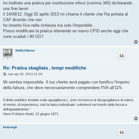
s
ho inoltrato una pratica per sostituzione infissi (comma 345) dichiarando
s
una fine lavori
a
g
il 14/09/12 .Oggi 02 aprile 2013 mi chiama il cliente che l'ha portata al
g
CAF dicendo che non
i
o
ho inserito l'iva nella richiesta ma solo l'imponibile ...
Posso modificare la pratica ottenendo un nuovo CPID anche oggi che
sono scaduti i 90 GG?
NoNickName
Re: Pratica sbagliata , tempi modifiche
M
mar apr 02, 2013 21:18
e
s
Mi sembra impossibile. Il tuo cliente avrà pagato con bonifico l'importo
s
della fattura, che deve necessariamente comprendere l'IVA all'11%
a
g
g
i
Il diritto pubblico fondato sulla uguaglianza [...]non riconosce la disuguaglianza di valore,
o
di merito, di esperienza, cioè la fatica individuale: culminerà nel trionfo della feccia e
dell'appiattimento.”
Henri Fréderic Amiel, 12 giugno 1871
ketenegh