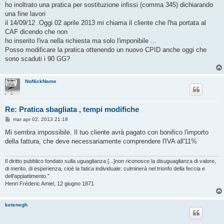
s
ho inoltrato una pratica per sostituzione infissi (comma 345) dichiarando
s
una fine lavori
a
g
il 14/09/12 .Oggi 02 aprile 2013 mi chiama il cliente che l'ha portata al
g
CAF dicendo che non
i
o
ho inserito l'iva nella richiesta ma solo l'imponibile ...
Posso modificare la pratica ottenendo un nuovo CPID anche oggi che
sono scaduti i 90 GG?
NoNickName
Re: Pratica sbagliata , tempi modifiche
M
mar apr 02, 2013 21:18
e
s
Mi sembra impossibile. Il tuo cliente avrà pagato con bonifico l'importo
s
della fattura, che deve necessariamente comprendere l'IVA all'11%
a
g
g
i
Il diritto pubblico fondato sulla uguaglianza [...]non riconosce la disuguaglianza di valore,
o
di merito, di esperienza, cioè la fatica individuale: culminerà nel trionfo della feccia e
dell'appiattimento.”
Henri Fréderic Amiel, 12 giugno 1871
ketenegh