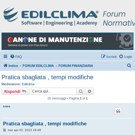
FAQ
Iscriviti
Login
C
Indice
FORUM EDILCLIMA
FORUM FINANZIARIA
e
Pratica sbagliata , tempi modifiche
r
Moderatore:
Edilclima
c
Cerca
Ricerca avanzata
Rispondi
a
16 messaggi • Pagina
1
di
1
enea
Pratica sbagliata , tempi modifiche
M
mar apr 02, 2013 18:49
e