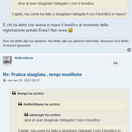
o
dice di aver sbagliato l'allegato f, non il bonifico.
Capito, ma come ha fatto a sbagliare l'allegato f con il bonifico in mano?
E chi ha detto che aveva in mano il bonifico al momento della
registrazione portale Enea? Non enea
Non hai diritto alla tua opinione. Hai diritto alla tua opinione informata. Nessuno ha il diritto
di essere ignorante
NoNickName
Re: Pratica sbagliata , tempi modifiche
M
mer apr 03, 2013 09:57
e
s
s
ilverga ha scritto:
a
g
g
NoNickName ha scritto:
i
o
ketenegh ha scritto:
dice di aver sbagliato l'allegato f, non il bonifico.
Capito, ma come ha fatto a sbagliare l'allegato f con il bonifico in