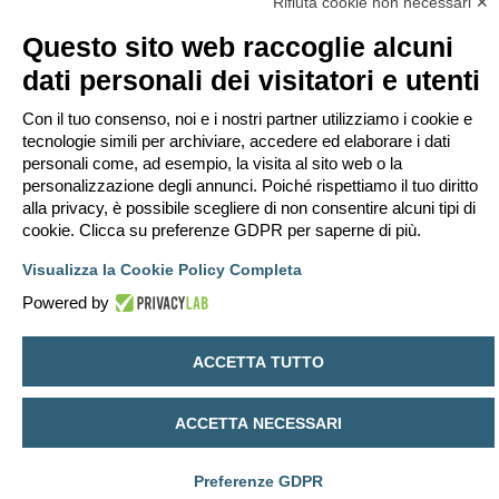
Rifiuta cookie non necessari ✕
M
gio apr 04, 2013 18:18
e
s
grazie mille
Questo sito web raccoglie alcuni
s
a
g
dati personali dei visitatori e utenti
g
i
Rispondi
o
Con il tuo consenso, noi e i nostri partner utilizziamo i cookie e
16 messaggi • Pagina
1
di
1
tecnologie simili per archiviare, accedere ed elaborare i dati
Vai a
personali come, ad esempio, la visita al sito web o la
personalizzazione degli annunci. Poiché rispettiamo il tuo diritto
alla privacy, è possibile scegliere di non consentire alcuni tipi di
Indice
Contattaci
Cancella cookie
Tutti gli orari sono
UTC+02:00
cookie. Clicca su preferenze GDPR per saperne di più.
Creato da
phpBB
® Forum Software © phpBB Limited
Traduzione Italiana
phpBB-Italia.it
Visualizza la Cookie Policy Completa
Privacy
|
Condizioni
Powered by
ACCETTA TUTTO
ACCETTA NECESSARI
Preferenze GDPR