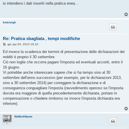
s
io intendevo i dati inseriti nella pratica enea...
s
a
g
g
i
ketenegh
o
Re: Pratica sbagliata , tempi modifiche
M
gio apr 04, 2013 16:10
e
s
Ed invece la scadenza dei termini di presentazione delle dichiarazioni dei
s
redditi è proprio il 30 settembre.
a
g
Ciò non toglie che occorra pagare l'imposta ed eventuali acconti, entro il
g
16 giugno.
i
o
Vi potrebbe anche interessare sapere che si ha tempo sino al 30
settembre dell'anno successivo (per esempio, per le dichiarazioni 2013,
sino a 30 settembre 2014) per correggere la dichiarazione e di
conseguenza conguagliare l'imposta (ravvedimento operoso se l'imposta
dovuta era maggiore di quella precedentemente dichiarata, portare in
compensazione o chiedere rimborso se invece l'imposta dichiarata era
inferiore).
NoNickName