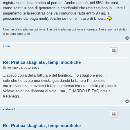
registrazione della pratica al portale. Anche perchè, nel 95% dei casi,
erano sostituzione di generatori in condomini che rateizzavano in + rate il
pagamento (e la registrazione va comunque fatta entro 90 gg, a
prescindere dai pagamenti). Anche se non è il caso di Enea...
Non hai diritto alla tua opinione. Hai diritto alla tua opinione informata. Nessuno ha il diritto
di essere ignorante
enea
Re: Pratica sbagliata , tempi modifiche
M
mer apr 03, 2013 18:07
e
s
...avevo copia della fattura e del bonifico... lo sbaglio è mio ...
s
solo che ho avuto una svista guardando la fattura l'imponibile
a
g
era in evidenza e invece i totale compreso iva era scritto più piccolo...
g
Volevo solo una risposta al volo , ma , GUARDO LE FAQ grazie
i
o
Ketenegh.
etabeta1
Re: Pratica sbagliata , tempi modifiche