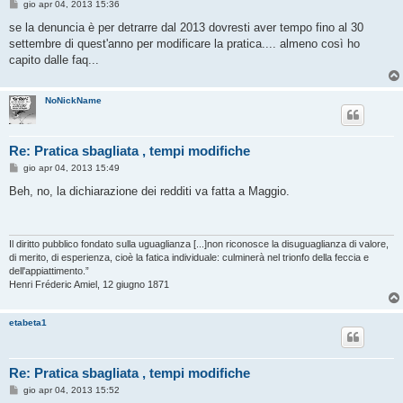
M
gio apr 04, 2013 15:36
e
s
se la denuncia è per detrarre dal 2013 dovresti aver tempo fino al 30
s
settembre di quest'anno per modificare la pratica.... almeno così ho
a
g
capito dalle faq...
g
i
o
NoNickName
Re: Pratica sbagliata , tempi modifiche
M
gio apr 04, 2013 15:49
e
s
Beh, no, la dichiarazione dei redditi va fatta a Maggio.
s
a
g
g
i
Il diritto pubblico fondato sulla uguaglianza [...]non riconosce la disuguaglianza di valore,
o
di merito, di esperienza, cioè la fatica individuale: culminerà nel trionfo della feccia e
dell'appiattimento.”
Henri Fréderic Amiel, 12 giugno 1871
etabeta1
Re: Pratica sbagliata , tempi modifiche
M
gio apr 04, 2013 15:52
e