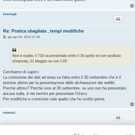
a
g
g
i
ketenegh
o
Re: Pratica sbagliata , tempi modifiche
M
gio apr 04, 2013 17:45
e
s
s
a
g
Non è esatto, il 730 va presentato entro il 30 aprile se con sostituto
g
d'imposta, 31 Maggio se con CAF.
i
o
Cerchiamo di capirci.
La correzione dei dati ad enea va fatta entro il 30 settembre che è il
termine ultimo per la presentazione delle dichiarazioni dei redditi.
Perchè ultimo? Perchè sino al 30 settembre, se uno non ha presentato
ancora nulla, è nei termini per presentare l'Unico.
Per modifiche e correzioni vale quello che ho scritto prima.
etabeta1
Re: Pratica sbagliata , tempi modifiche