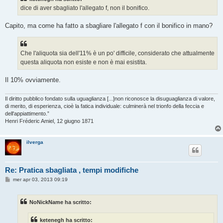
a
g
dice di aver sbagliato l'allegato f, non il bonifico.
g
i
o
Capito, ma come ha fatto a sbagliare l'allegato f con il bonifico in mano?
Che l'aliquota sia dell'11% è un po' difficile, considerato che attualmente
questa aliquota non esiste e non è mai esistita.
Il 10% ovviamente.
Il diritto pubblico fondato sulla uguaglianza [...]non riconosce la disuguaglianza di valore,
di merito, di esperienza, cioè la fatica individuale: culminerà nel trionfo della feccia e
dell'appiattimento.”
Henri Fréderic Amiel, 12 giugno 1871
ilverga
Re: Pratica sbagliata , tempi modifiche
M
mer apr 03, 2013 09:19
e
s
s
NoNickName ha scritto:
a
g
g
ketenegh ha scritto:
i