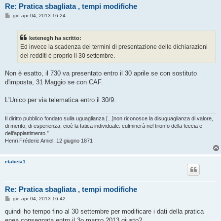
Re: Pratica sbagliata , tempi modifiche
M
gio apr 04, 2013 16:24
e
s
s
ketenegh ha scritto:
a
g
Ed invece la scadenza dei termini di presentazione delle dichiarazioni
g
dei redditi è proprio il 30 settembre.
i
o
Non è esatto, il 730 va presentato entro il 30 aprile se con sostituto
d'imposta, 31 Maggio se con CAF.
L'Unico per via telematica entro il 30/9.
Il diritto pubblico fondato sulla uguaglianza [...]non riconosce la disuguaglianza di valore,
di merito, di esperienza, cioè la fatica individuale: culminerà nel trionfo della feccia e
dell'appiattimento.”
Henri Fréderic Amiel, 12 giugno 1871
etabeta1
Re: Pratica sbagliata , tempi modifiche
M
gio apr 04, 2013 16:42
e
s
quindi ho tempo fino al 30 settembre per modificare i dati della pratica
s
enea consegnata entro il 3o marzo 2013 giusto?