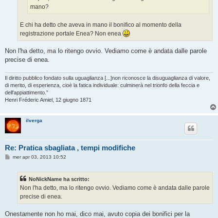
mano?
E chi ha detto che aveva in mano il bonifico al momento della
registrazione portale Enea? Non enea
Non l'ha detto, ma lo ritengo ovvio. Vediamo come è andata dalle parole
precise di enea.
Il diritto pubblico fondato sulla uguaglianza [...]non riconosce la disuguaglianza di valore,
di merito, di esperienza, cioè la fatica individuale: culminerà nel trionfo della feccia e
dell'appiattimento.”
Henri Fréderic Amiel, 12 giugno 1871
ilverga
Re: Pratica sbagliata , tempi modifiche
M
mer apr 03, 2013 10:52
e
s
s
NoNickName ha scritto:
a
g
Non l'ha detto, ma lo ritengo ovvio. Vediamo come è andata dalle parole
g
precise di enea.
i
o
Onestamente non ho mai, dico mai, avuto copia dei bonifici per la