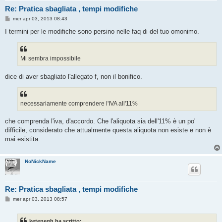
Re: Pratica sbagliata , tempi modifiche
M
mer apr 03, 2013 08:43
e
s
I termini per le modifiche sono persino nelle faq di del tuo omonimo.
s
a
g
g
Mi sembra impossibile
i
o
dice di aver sbagliato l'allegato f, non il bonifico.
necessariamente comprendere l'IVA all'11%
che comprenda l'iva, d'accordo. Che l'aliquota sia dell'11% è un po'
difficile, considerato che attualmente questa aliquota non esiste e non è
mai esistita.
NoNickName
Re: Pratica sbagliata , tempi modifiche
M
mer apr 03, 2013 08:57
e
s
s
ketenegh ha scritto: