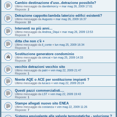
Cambio destinazione d'uso..detrazione possibile?
Ultimo messaggio da
davidemorcy
«
mar mag 26, 2009 17:01
Risposte:
2
Detrazione cappotto:lambda laterizio edifici esistenti?
Ultimo messaggio da
Augusto
«
mar mag 26, 2009 16:37
Risposte:
10
Interventi su più anni...
Ultimo messaggio da
Andrea_Diqui
«
mar mag 26, 2009 13:53
Risposte:
3
ditta che non c'è +
Ultimo messaggio da
il_conte
«
lun mag 25, 2009 16:34
Risposte:
1
Sostituzione generatore condominio
Ultimo messaggio da
simcat
«
lun mag 25, 2009 14:33
Risposte:
37
vecchie detrazioni vecchio sito
Ultimo messaggio da
patri
«
ven mag 22, 2009 21:47
Risposte:
1
Niente AQE o ACE per sostituzione impianti ?
Ultimo messaggio da
lucaco
«
ven mag 22, 2009 20:24
Questi pazzi commercialisti....
Ultimo messaggio da
LST
«
ven mag 22, 2009 19:43
Risposte:
1
Stampe allegati nuovo sito ENEA
Ultimo messaggio da
costanza
«
ven mag 22, 2009 11:26
Risposte:
7
Sistema equivalente alle valvole termostatiche - soluzione ?