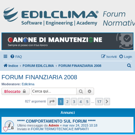
FAQ
Iscriviti
Login
C
Indice
FORUM EDILCLIMA
FORUM FINANZIARIA 2008
e
FORUM FINANZIARIA 2008
r
Moderatore:
Edilclima
c
Cerca
Ricerca avanzata
Bloccato
a
Pagina
1
di
17
1
2
3
4
5
17
Prossimo
827 argomenti
…
Annunci
***** COMPORTAMENTO SUL FORUM *****
Ultimo messaggio da
Admin
«
mar nov 24, 2015 10:18
Inviato in
FORUM TERMOTECNICA E IMPIANTI