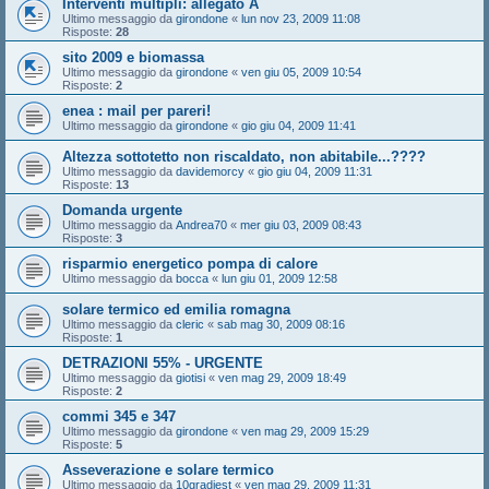
Interventi multipli: allegato A
Ultimo messaggio da
girondone
«
lun nov 23, 2009 11:08
Risposte:
28
sito 2009 e biomassa
Ultimo messaggio da
girondone
«
ven giu 05, 2009 10:54
Risposte:
2
enea : mail per pareri!
Ultimo messaggio da
girondone
«
gio giu 04, 2009 11:41
Altezza sottotetto non riscaldato, non abitabile...????
Ultimo messaggio da
davidemorcy
«
gio giu 04, 2009 11:31
Risposte:
13
Domanda urgente
Ultimo messaggio da
Andrea70
«
mer giu 03, 2009 08:43
Risposte:
3
risparmio energetico pompa di calore
Ultimo messaggio da
bocca
«
lun giu 01, 2009 12:58
solare termico ed emilia romagna
Ultimo messaggio da
cleric
«
sab mag 30, 2009 08:16
Risposte:
1
DETRAZIONI 55% - URGENTE
Ultimo messaggio da
giotisi
«
ven mag 29, 2009 18:49
Risposte:
2
commi 345 e 347
Ultimo messaggio da
girondone
«
ven mag 29, 2009 15:29
Risposte:
5
Asseverazione e solare termico
Ultimo messaggio da
10gradiest
«
ven mag 29, 2009 11:31