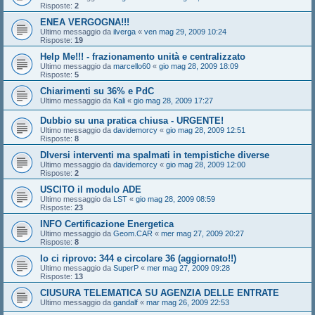
Risposte:
2
ENEA VERGOGNA!!!
Ultimo messaggio da
ilverga
«
ven mag 29, 2009 10:24
Risposte:
19
Help Me!!! - frazionamento unità e centralizzato
Ultimo messaggio da
marcello60
«
gio mag 28, 2009 18:09
Risposte:
5
Chiarimenti su 36% e PdC
Ultimo messaggio da
Kali
«
gio mag 28, 2009 17:27
Dubbio su una pratica chiusa - URGENTE!
Ultimo messaggio da
davidemorcy
«
gio mag 28, 2009 12:51
Risposte:
8
DIversi interventi ma spalmati in tempistiche diverse
Ultimo messaggio da
davidemorcy
«
gio mag 28, 2009 12:00
Risposte:
2
USCITO il modulo ADE
Ultimo messaggio da
LST
«
gio mag 28, 2009 08:59
Risposte:
23
INFO Certificazione Energetica
Ultimo messaggio da
Geom.CAR
«
mer mag 27, 2009 20:27
Risposte:
8
Io ci riprovo: 344 e circolare 36 (aggiornato!!)
Ultimo messaggio da
SuperP
«
mer mag 27, 2009 09:28
Risposte:
13
CIUSURA TELEMATICA SU AGENZIA DELLE ENTRATE
Ultimo messaggio da
gandalf
«
mar mag 26, 2009 22:53