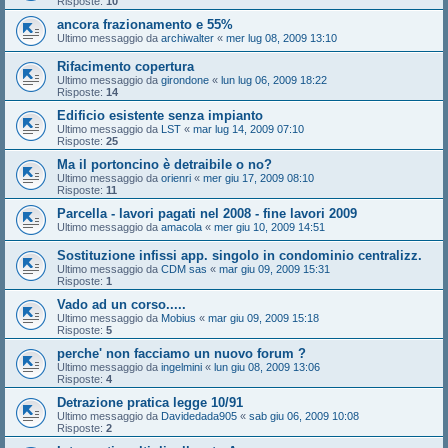
Risposte:
10
ancora frazionamento e 55%
Ultimo messaggio da
archiwalter
«
mer lug 08, 2009 13:10
Rifacimento copertura
Ultimo messaggio da
girondone
«
lun lug 06, 2009 18:22
Risposte:
14
Edificio esistente senza impianto
Ultimo messaggio da
LST
«
mar lug 14, 2009 07:10
Risposte:
25
Ma il portoncino è detraibile o no?
Ultimo messaggio da
orienri
«
mer giu 17, 2009 08:10
Risposte:
11
Parcella - lavori pagati nel 2008 - fine lavori 2009
Ultimo messaggio da
amacola
«
mer giu 10, 2009 14:51
Sostituzione infissi app. singolo in condominio centralizz.
Ultimo messaggio da
CDM sas
«
mar giu 09, 2009 15:31
Risposte:
1
Vado ad un corso.....
Ultimo messaggio da
Mobius
«
mar giu 09, 2009 15:18
Risposte:
5
perche' non facciamo un nuovo forum ?
Ultimo messaggio da
ingelmini
«
lun giu 08, 2009 13:06
Risposte:
4
Detrazione pratica legge 10/91
Ultimo messaggio da
Davidedada905
«
sab giu 06, 2009 10:08
Risposte:
2