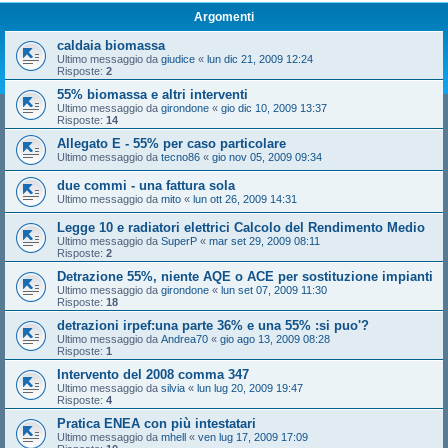
Argomenti
caldaia biomassa
Ultimo messaggio da
giudice
«
lun dic 21, 2009 12:24
Risposte:
2
55% biomassa e altri interventi
Ultimo messaggio da
girondone
«
gio dic 10, 2009 13:37
Risposte:
14
Allegato E - 55% per caso particolare
Ultimo messaggio da
tecno86
«
gio nov 05, 2009 09:34
due commi - una fattura sola
Ultimo messaggio da
mito
«
lun ott 26, 2009 14:31
Legge 10 e radiatori elettrici Calcolo del Rendimento Medio
Ultimo messaggio da
SuperP
«
mar set 29, 2009 08:11
Risposte:
2
Detrazione 55%, niente AQE o ACE per sostituzione impianti
Ultimo messaggio da
girondone
«
lun set 07, 2009 11:30
Risposte:
18
detrazioni irpef:una parte 36% e una 55% :si puo'?
Ultimo messaggio da
Andrea70
«
gio ago 13, 2009 08:28
Risposte:
1
Intervento del 2008 comma 347
Ultimo messaggio da
silvia
«
lun lug 20, 2009 19:47
Risposte:
4
Pratica ENEA con più intestatari
Ultimo messaggio da
mhell
«
ven lug 17, 2009 17:09