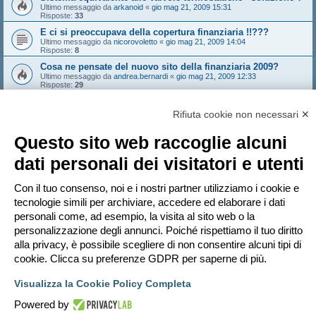
Ultimo messaggio da
arkanoid
«
gio mag 21, 2009 15:31
Risposte:
33
E ci si preoccupava della copertura finanziaria !!???
Ultimo messaggio da
nicorovoletto
«
gio mag 21, 2009 14:04
Risposte:
8
Cosa ne pensate del nuovo sito della finanziaria 2009?
Ultimo messaggio da
andrea.bernardi
«
gio mag 21, 2009 12:33
Risposte:
29
Calcolo semplificato del risparmio annuo di energia
Ultimo messaggio da
MAKO
«
gio mag 21, 2009 11:46
Rifiuta cookie non necessari ✕
Risposte:
2
Questo sito web raccoglie alcuni
Bloccato
dati personali dei visitatori e utenti
Pagina
1
di
17
1
2
3
4
5
17
Prossimo
827 argomenti
…
Con il tuo consenso, noi e i nostri partner utilizziamo i cookie e
Vai a
tecnologie simili per archiviare, accedere ed elaborare i dati
personali come, ad esempio, la visita al sito web o la
PERMESSI FORUM
personalizzazione degli annunci. Poiché rispettiamo il tuo diritto
Non puoi
aprire nuovi argomenti
Non puoi
rispondere negli argomenti
alla privacy, è possibile scegliere di non consentire alcuni tipi di
Non puoi
modificare i tuoi messaggi
cookie. Clicca su preferenze GDPR per saperne di più.
Non puoi
cancellare i tuoi messaggi
Non puoi
inviare allegati
Visualizza la Cookie Policy Completa
Indice
Contattaci
Cancella cookie
Tutti gli orari sono
UTC+02:00
Powered by