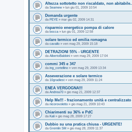
Altezza sottotetto non riscaldato, non abitabile
da
Seamew
»
lun giu 01, 2009 10:54
Domanda urgente
da
PEYE
»
mar giu 02, 2009 14:31
risparmio energetico pompa di calore
da
bocca
»
lun giu 01, 2009 12:58
solare termico ed emilia romagna
da
cavallo
»
ven mag 29, 2009 15:18
DETRAZIONI 55% - URGENTE
da
AlbertoBabbini
»
ven mag 29, 2009 17:04
commi 345 e 347
da
ing_cortellino
»
ven mag 29, 2009 13:34
Asseverazione e solare termico
da
10gradiest
»
ven mag 29, 2009 11:24
ENEA VERGOGNA!!!
da
Andrea70
»
gio mag 21, 2009 12:37
Help Me!!! - frazionamento unità e centralizzato
da
nicorovoletto
»
gio mag 21, 2009 10:43
Chiarimenti su 36% e PdC
da
Kali
»
gio mag 28, 2009 17:27
Dubbio su una pratica chiusa - URGENTE!
da
Gremlin SM
»
gio mag 28, 2009 11:37