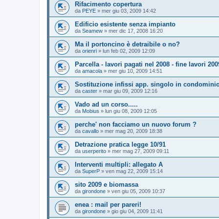
Rifacimento copertura
da
PEYE
»
mer giu 03, 2009 14:42
Edificio esistente senza impianto
da
Seamew
»
mer dic 17, 2008 16:20
Ma il portoncino è detraibile o no?
da
orienri
»
lun feb 02, 2009 12:09
Parcella - lavori pagati nel 2008 - fine lavori 200
da
amacola
»
mer giu 10, 2009 14:51
Sostituzione infissi app. singolo in condominio
da
caster
»
mar giu 09, 2009 12:16
Vado ad un corso.....
da
Mobius
»
lun giu 08, 2009 12:05
perche' non facciamo un nuovo forum ?
da
cavallo
»
mer mag 20, 2009 18:38
Detrazione pratica legge 10/91
da
userperito
»
mer mag 27, 2009 09:11
Interventi multipli: allegato A
da
SuperP
»
ven mag 22, 2009 15:14
sito 2009 e biomassa
da
girondone
»
ven giu 05, 2009 10:37
enea : mail per pareri!
da
girondone
»
gio giu 04, 2009 11:41