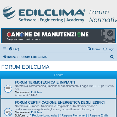
FAQ
Iscriviti
Login
C
Indice
FORUM EDILCLIMA
e
FORUM EDILCLIMA
r
Forum
c
a
FORUM TERMOTECNICA E IMPIANTI
Normativa Termotecnica, Impianti di riscaldamento, Legge 10/91, DLgs 192/05,
ecc.
Moderatore:
Edilclima
Argomenti:
12840
FORUM CERTIFICAZIONE ENERGETICA DEGLI EDIFICI
Normativa Europea, Nazionale e Regionale sulla classificazione e
certificazione energetica degli edifici, accreditamento tecnici, ecc.
Moderatore:
Edilclima
Subforum:
Regione Lombardia
,
Regione Piemonte
,
Regione Emilia