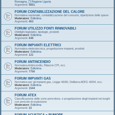
Romagna
,
Regione Liguria
Argomenti:
5851
FORUM CONTABILIZZAZIONE DEL CALORE
Normativa nazionale, contabilizzazione dei consumi, ripartizione delle spese
Moderatore:
Edilclima
Argomenti:
463
FORUM UTILIZZO FONTI RINNOVABILI
Obblighi legislativi, tipologie, prodotti
Moderatore:
Edilclima
Argomenti:
648
FORUM IMPIANTI ELETTRICI
Normativa elettrotecnica, progettazione impianti, prodotti
Moderatore:
Edilclima
Argomenti:
121
FORUM ANTINCENDIO
Normativa Antincendio, Rilascio CPI, ecc.
Moderatore:
Edilclima
Argomenti:
7756
FORUM IMPIANTI GAS
Normativa per gli impianti gas, Legge 46/90, Delibera AEEG 40/04, ecc.
Moderatore:
Edilclima
Argomenti:
1544
FORUM ATEX
Classificazione delle zone pericolose, e progettazione degli impianti nei luoghi
con pericolo di esplosione
Moderatore:
Edilclima
Argomenti:
22
FORUM ACUSTICA e RUMORE