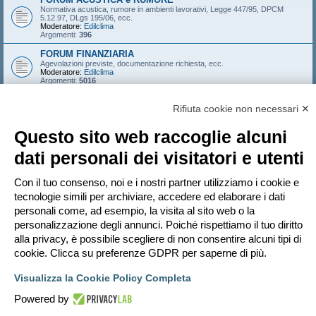
Normativa acustica, rumore in ambienti lavorativi, Legge 447/95, DPCM
5.12.97, DLgs 195/06, ecc.
Moderatore:
Edilclima
Argomenti:
396
FORUM FINANZIARIA
Agevolazioni previste, documentazione richiesta, ecc.
Moderatore:
Edilclima
Argomenti:
5016
FORUM INTELLIGENZA ARTIFICIALE PER I TECNICI
Rifiuta cookie non necessari ✕
Esperienze, domande e idee sull’uso dell’AI nella pratica progettuale
Moderatore:
Edilclima
Argomenti:
3
Questo sito web raccoglie alcuni
FORUM FINANZIARIA 2009-2010
dati personali dei visitatori e utenti
Agevolazioni previste, documentazione richiesta, ecc.
Moderatore:
Edilclima
Argomenti:
1121
Con il tuo consenso, noi e i nostri partner utilizziamo i cookie e
FORUM FINANZIARIA 2008
tecnologie simili per archiviare, accedere ed elaborare i dati
Agevolazioni previste, documentazione richiesta, ecc.
personali come, ad esempio, la visita al sito web o la
Moderatore:
Edilclima
Argomenti:
827
personalizzazione degli annunci. Poiché rispettiamo il tuo diritto
FORUM FINANZIARIA 2007
alla privacy, è possibile scegliere di non consentire alcuni tipi di
Agevolazioni previste, documentazione richiesta, ecc.
cookie. Clicca su preferenze GDPR per saperne di più.
Moderatore:
Edilclima
Argomenti:
546
Visualizza la Cookie Policy Completa
Powered by
Vai a