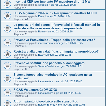
incentivi CER per impianto FV maggiore di un 1 MW
Ultimo messaggio da
AlessiaB
«
gio feb 12, 2026 10:27
Risposte:
4
DLGS 6 gennaio 2026 n .5 - Recepimento direttiva RED III
Ultimo messaggio da
Esa
«
lun feb 02, 2026 11:44
Risposte:
46
Le prestazioni dei pannelli fotovoltaici bifacciali montati in
verticale sulla neve sono davvero sorprendenti
Ultimo messaggio da
Ronin
«
lun feb 02, 2026 11:18
Risposte:
7
Preventivo Fotovoltaico - Troppo bello per essere vero?
Ultimo messaggio da
marcoaroma
«
mar gen 27, 2026 16:25
Risposte:
1
Registrare alla banca dati f-gas un impianto monoblocco?
Ultimo messaggio da
Esa
«
lun gen 19, 2026 11:36
Risposte:
28
Preventivo sostituzione pannello fv danneggiato
Ultimo messaggio da
SimoneBaldini
«
lun gen 05, 2026 17:31
Risposte:
8
Sistema fotovoltaico modulare in AC: qualcuno ne sa
qualcosa?
Ultimo messaggio da
karlo maders
«
ven dic 26, 2025 15:48
Risposte:
6
F-GAS Vs Lettera C) DM 37/08
Ultimo messaggio da
karlo maders
«
gio dic 04, 2025 14:47
Risposte:
13
Altro impianto fotovoltaico sullo stesso Pod
Ultimo messaggio da
Estelle_Energy
«
mer nov 26, 2025 11:06