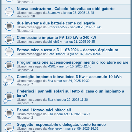
Risposte:
1
Nuova costruzione - Calcolo fotovoltaico obbligatorio
Ultimo messaggio da
Seamew
«
lun ott 27, 2025 16:48
Risposte:
18
due inverter e due batterie come collegarle
Ultimo messaggio da
Francesco56
«
sab ott 25, 2025 13:41
Risposte:
1
Connessione impianto FV 120 kW o 240 kW
Ultimo messaggio da
shinobi9
«
mar ott 21, 2025 09:35
Fotovoltaico a terra e D.L. 63/2024 – decreto Agricoltura
Ultimo messaggio da
CrasHBoneS
«
gio ott 16, 2025 16:44
Programmazione accensione/spegnimento circolatore solare
Ultimo messaggio da
MS01
«
mer ott 15, 2025 12:40
Risposte:
3
Consiglio impianto fotovoltaico 6 Kw + accumulo 10 kWh
Ultimo messaggio da
Esa
«
mer set 24, 2025 10:32
Risposte:
7
Preferisci i pannelli solari sul tetto di casa o un impianto a
terra?
Ultimo messaggio da
Esa
«
lun set 22, 2025 11:30
Risposte:
7
Pannelli fotovoltaici bifacciali
Ultimo messaggio da
Esa
«
dom set 14, 2025 14:27
Risposte:
3
Soggetto responsabile e delegato: conto termico
Ultimo messaggio da
Mcenergy
«
mar set 09, 2025 16:32