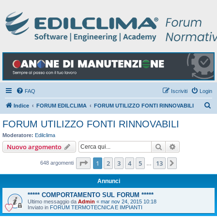
FAQ
Iscriviti
Login
C
Indice
FORUM EDILCLIMA
FORUM UTILIZZO FONTI RINNOVABILI
e
FORUM UTILIZZO FONTI RINNOVABILI
r
Moderatore:
Edilclima
c
Cerca
Ricerca avan
Nuovo argomento
a
Pagina
1
di
13
1
2
3
4
5
13
Prossimo
648 argomenti
…
Annunci
***** COMPORTAMENTO SUL FORUM *****
Ultimo messaggio da
Admin
«
mar nov 24, 2015 10:18
Inviato in
FORUM TERMOTECNICA E IMPIANTI