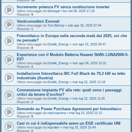
Risposte:
10
Incremento potenza FV senza sostituzione inverter
Ultimo messaggio da
Mariogal
«
lun set 08, 2025 17:18
Risposte:
9
Venticonvettori Emmeti
Ultimo messaggio da
Tom Bishop
«
sab ago 30, 2025 07:44
Risposte:
1
Fotovoltaico in Europa nella seconda metà del 2025, voi che
ne pensate?
Ultimo messaggio da
Estelle_Energy
«
ven ago 15, 2025 05:47
Risposte:
8
Esperienze con il Modulo Batteria Huawei 5kWh LUNA2000-5-
E0?
Ultimo messaggio da
Estelle_Energy
«
mer ago 06, 2025 10:31
Risposte:
2
Installazione fotovoltaica IBC Full Black da 79,2 kW su tetto
industriale (Austria)
Ultimo messaggio da
Estelle_Energy
«
mar lug 22, 2025 12:18
Connessione impianto FV alla rete: quali sono i passaggi
critici da tenere d’occhio?
Ultimo messaggio da
Estelle_Energy
«
mar lug 22, 2025 11:05
Risposte:
2
Domande su Power Purchase Agreement per fotovoltaico
Ultimo messaggio da
marcoaroma
«
mar lug 15, 2025 21:13
Risposte:
9
Casi in cui è indispensabile avere un EGE certificato UNI
Ultimo messaggio da
ingvalter
«
mar lug 15, 2025 15:44
Risposte:
2