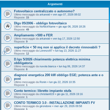
Argomenti
Fotovoltaico centralizzato o autonomo?
Ultimo messaggio da
arkanoid
«
ven ago 07, 2026 08:02
Risposte:
15
Dlgs 05/2006 - obbligo fotovoltaico
Ultimo messaggio da
NoNickName
«
gio ago 06, 2026 18:26
Risposte:
49
Ampliamento >500 e FER
Ultimo messaggio da
arkanoid
«
ven lug 17, 2026 12:50
Risposte:
9
superficie < 50 mq non si applica il decreto rinnovabili ?
Ultimo messaggio da
Lorenzo97
«
lun lug 13, 2026 11:27
Risposte:
12
D.lgs 5/2026 chiarimento potenza elettrica minima
obbligatoria
Ultimo messaggio da
nuvola bianca
«
lun lug 06, 2026 14:37
Risposte:
6
diagnosi energetica 200 kW obbligo EGE; potenza ante e o
post
Ultimo messaggio da
Ronin
«
lun giu 22, 2026 10:35
Risposte:
1
Conto termico: libretto impianto stufa
Ultimo messaggio da
christian619
«
gio giu 11, 2026 19:16
Risposte:
1
CONTO TERMICO 3.0 - INSTALLAZIONE IMPIANTI FV
Ultimo messaggio da
girondone
«
mer apr 29, 2026 09:58
Risposte:
1