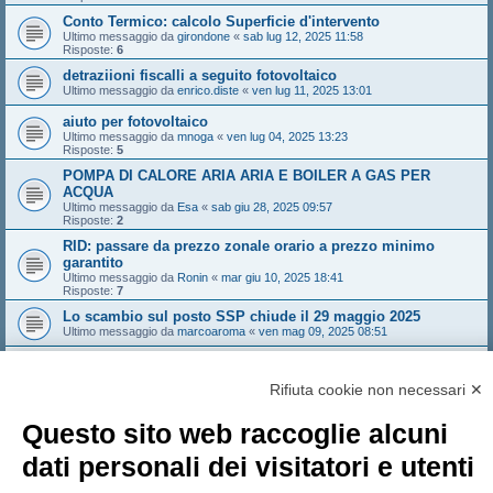
Conto Termico: calcolo Superficie d'intervento
Ultimo messaggio da
girondone
«
sab lug 12, 2025 11:58
Risposte:
6
detraziioni fiscalli a seguito fotovoltaico
Ultimo messaggio da
enrico.diste
«
ven lug 11, 2025 13:01
aiuto per fotovoltaico
Ultimo messaggio da
mnoga
«
ven lug 04, 2025 13:23
Risposte:
5
POMPA DI CALORE ARIA ARIA E BOILER A GAS PER
ACQUA
Ultimo messaggio da
Esa
«
sab giu 28, 2025 09:57
Risposte:
2
RID: passare da prezzo zonale orario a prezzo minimo
garantito
Ultimo messaggio da
Ronin
«
mar giu 10, 2025 18:41
Risposte:
7
Lo scambio sul posto SSP chiude il 29 maggio 2025
Ultimo messaggio da
marcoaroma
«
ven mag 09, 2025 08:51
Allaccio fotovoltaico
Ultimo messaggio da
boba74
«
mer apr 30, 2025 14:00
Rifiuta cookie non necessari ✕
Risposte:
1
Nuovo argomento
Questo sito web raccoglie alcuni
Pagina
1
di
13
1
2
3
4
5
13
Prossimo
648 argomenti
…
dati personali dei visitatori e utenti