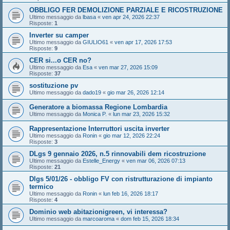
OBBLIGO FER DEMOLIZIONE PARZIALE E RICOSTRUZIONE
Ultimo messaggio da
lbasa
«
ven apr 24, 2026 22:37
Risposte:
1
Inverter su camper
Ultimo messaggio da
GIULIO61
«
ven apr 17, 2026 17:53
Risposte:
9
CER si...o CER no?
Ultimo messaggio da
Esa
«
ven mar 27, 2026 15:09
Risposte:
37
sostituzione pv
Ultimo messaggio da
dado19
«
gio mar 26, 2026 12:14
Generatore a biomassa Regione Lombardia
Ultimo messaggio da
Monica P.
«
lun mar 23, 2026 15:32
Rappresentazione Interruttori uscita inverter
Ultimo messaggio da
Ronin
«
gio mar 12, 2026 22:24
Risposte:
3
DLgs 9 gennaio 2026, n.5 rinnovabili dem ricostruzione
Ultimo messaggio da
Estelle_Energy
«
ven mar 06, 2026 07:13
Risposte:
21
Dlgs 5/01/26 - obbligo FV con ristrutturazione di impianto
termico
Ultimo messaggio da
Ronin
«
lun feb 16, 2026 18:17
Risposte:
4
Dominio web abitazionigreen, vi interessa?
Ultimo messaggio da
marcoaroma
«
dom feb 15, 2026 18:34