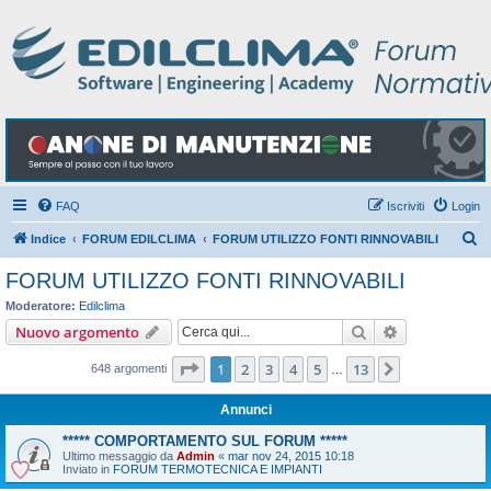
FAQ
Iscriviti
Login
C
Indice
FORUM EDILCLIMA
FORUM UTILIZZO FONTI RINNOVABILI
e
FORUM UTILIZZO FONTI RINNOVABILI
r
Moderatore:
Edilclima
c
Cerca
Ricerca avan
Nuovo argomento
a
Pagina
1
di
13
1
2
3
4
5
13
Prossimo
648 argomenti
…
Annunci
***** COMPORTAMENTO SUL FORUM *****
Ultimo messaggio da
Admin
«
mar nov 24, 2015 10:18
Inviato in
FORUM TERMOTECNICA E IMPIANTI