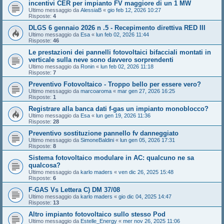
incentivi CER per impianto FV maggiore di un 1 MW
Ultimo messaggio da
AlessiaB
«
gio feb 12, 2026 10:27
Risposte:
4
DLGS 6 gennaio 2026 n .5 - Recepimento direttiva RED III
Ultimo messaggio da
Esa
«
lun feb 02, 2026 11:44
Risposte:
46
Le prestazioni dei pannelli fotovoltaici bifacciali montati in
verticale sulla neve sono davvero sorprendenti
Ultimo messaggio da
Ronin
«
lun feb 02, 2026 11:18
Risposte:
7
Preventivo Fotovoltaico - Troppo bello per essere vero?
Ultimo messaggio da
marcoaroma
«
mar gen 27, 2026 16:25
Risposte:
1
Registrare alla banca dati f-gas un impianto monoblocco?
Ultimo messaggio da
Esa
«
lun gen 19, 2026 11:36
Risposte:
28
Preventivo sostituzione pannello fv danneggiato
Ultimo messaggio da
SimoneBaldini
«
lun gen 05, 2026 17:31
Risposte:
8
Sistema fotovoltaico modulare in AC: qualcuno ne sa
qualcosa?
Ultimo messaggio da
karlo maders
«
ven dic 26, 2025 15:48
Risposte:
6
F-GAS Vs Lettera C) DM 37/08
Ultimo messaggio da
karlo maders
«
gio dic 04, 2025 14:47
Risposte:
13
Altro impianto fotovoltaico sullo stesso Pod
Ultimo messaggio da
Estelle_Energy
«
mer nov 26, 2025 11:06