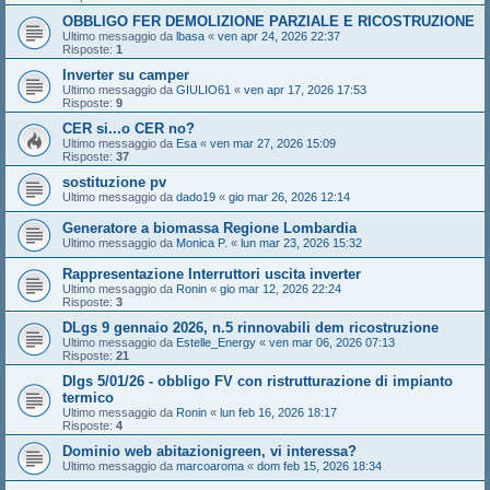
OBBLIGO FER DEMOLIZIONE PARZIALE E RICOSTRUZIONE
Ultimo messaggio da
lbasa
«
ven apr 24, 2026 22:37
Risposte:
1
Inverter su camper
Ultimo messaggio da
GIULIO61
«
ven apr 17, 2026 17:53
Risposte:
9
CER si...o CER no?
Ultimo messaggio da
Esa
«
ven mar 27, 2026 15:09
Risposte:
37
sostituzione pv
Ultimo messaggio da
dado19
«
gio mar 26, 2026 12:14
Generatore a biomassa Regione Lombardia
Ultimo messaggio da
Monica P.
«
lun mar 23, 2026 15:32
Rappresentazione Interruttori uscita inverter
Ultimo messaggio da
Ronin
«
gio mar 12, 2026 22:24
Risposte:
3
DLgs 9 gennaio 2026, n.5 rinnovabili dem ricostruzione
Ultimo messaggio da
Estelle_Energy
«
ven mar 06, 2026 07:13
Risposte:
21
Dlgs 5/01/26 - obbligo FV con ristrutturazione di impianto
termico
Ultimo messaggio da
Ronin
«
lun feb 16, 2026 18:17
Risposte:
4
Dominio web abitazionigreen, vi interessa?
Ultimo messaggio da
marcoaroma
«
dom feb 15, 2026 18:34