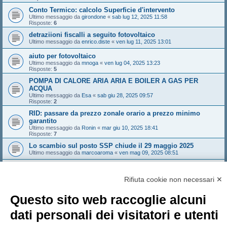
Conto Termico: calcolo Superficie d'intervento
Ultimo messaggio da
girondone
«
sab lug 12, 2025 11:58
Risposte:
6
detraziioni fiscalli a seguito fotovoltaico
Ultimo messaggio da
enrico.diste
«
ven lug 11, 2025 13:01
aiuto per fotovoltaico
Ultimo messaggio da
mnoga
«
ven lug 04, 2025 13:23
Risposte:
5
POMPA DI CALORE ARIA ARIA E BOILER A GAS PER
ACQUA
Ultimo messaggio da
Esa
«
sab giu 28, 2025 09:57
Risposte:
2
RID: passare da prezzo zonale orario a prezzo minimo
garantito
Ultimo messaggio da
Ronin
«
mar giu 10, 2025 18:41
Risposte:
7
Lo scambio sul posto SSP chiude il 29 maggio 2025
Ultimo messaggio da
marcoaroma
«
ven mag 09, 2025 08:51
Allaccio fotovoltaico
Ultimo messaggio da
boba74
«
mer apr 30, 2025 14:00
Rifiuta cookie non necessari ✕
Risposte:
1
Nuovo argomento
Questo sito web raccoglie alcuni
Pagina
1
di
13
1
2
3
4
5
13
Prossimo
648 argomenti
…
dati personali dei visitatori e utenti