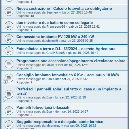
Risposte:
1
Nuova costruzione - Calcolo fotovoltaico obbligatorio
Ultimo messaggio da
Seamew
«
lun ott 27, 2025 16:48
Risposte:
18
due inverter e due batterie come collegarle
Ultimo messaggio da
Francesco56
«
sab ott 25, 2025 13:41
Risposte:
1
Connessione impianto FV 120 kW o 240 kW
Ultimo messaggio da
shinobi9
«
mar ott 21, 2025 09:35
Fotovoltaico a terra e D.L. 63/2024 – decreto Agricoltura
Ultimo messaggio da
CrasHBoneS
«
gio ott 16, 2025 16:44
Programmazione accensione/spegnimento circolatore solare
Ultimo messaggio da
MS01
«
mer ott 15, 2025 12:40
Risposte:
3
Consiglio impianto fotovoltaico 6 Kw + accumulo 10 kWh
Ultimo messaggio da
Esa
«
mer set 24, 2025 10:32
Risposte:
7
Preferisci i pannelli solari sul tetto di casa o un impianto a
terra?
Ultimo messaggio da
Esa
«
lun set 22, 2025 11:30
Risposte:
7
Pannelli fotovoltaici bifacciali
Ultimo messaggio da
Esa
«
dom set 14, 2025 14:27
Risposte:
3
Soggetto responsabile e delegato: conto termico
Ultimo messaggio da
Mcenergy
«
mar set 09, 2025 16:32