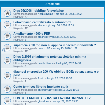
Argomenti
Dlgs 05/2006 - obbligo fotovoltaico
Ultimo messaggio da
NoNickName
«
gio ago 06, 2026 13:22
Risposte:
47
Fotovoltaico centralizzato o autonomo?
Ultimo messaggio da
simcat
«
gio ago 06, 2026 12:39
Risposte:
12
Ampliamento >500 e FER
Ultimo messaggio da
arkanoid
«
ven lug 17, 2026 12:50
Risposte:
9
superficie < 50 mq non si applica il decreto rinnovabili ?
Ultimo messaggio da
Lorenzo97
«
lun lug 13, 2026 11:27
Risposte:
12
D.lgs 5/2026 chiarimento potenza elettrica minima
obbligatoria
Ultimo messaggio da
nuvola bianca
«
lun lug 06, 2026 14:37
Risposte:
6
diagnosi energetica 200 kW obbligo EGE; potenza ante e o
post
Ultimo messaggio da
Ronin
«
lun giu 22, 2026 10:35
Risposte:
1
Conto termico: libretto impianto stufa
Ultimo messaggio da
christian619
«
gio giu 11, 2026 19:16
Risposte:
1
CONTO TERMICO 3.0 - INSTALLAZIONE IMPIANTI FV
Ultimo messaggio da
girondone
«
mer apr 29, 2026 09:58
Risposte:
1