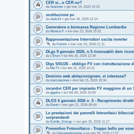
CER si...o CER no?
da
Seamew
»
gio mar 19, 2026 19:15
sostituzione pv
da
dado19
»
gio mar 26, 2026 12:14
Generatore a biomassa Regione Lombardia
da
Monica P.
»
lun mar 23, 2026 15:32
Rappresentazione Interruttori uscita inverter
da
Fotone
»
mar mar 10, 2026 21:11
DLgs 9 gennaio 2026, n.5 rinnovabili dem ricos
da
L'Enzo
»
lun feb 16, 2026 13:39
Dlgs 5/01/26 - obbligo FV con ristrutturazione 
da
Mic73
»
lun feb 16, 2026 10:15
Dominio web abitazionigreen, vi interessa?
da
marcoaroma
»
dom feb 15, 2026 18:34
incentivi CER per impianto FV maggiore di un
da
gigafra
»
lun feb 09, 2026 15:05
DLGS 6 gennaio 2026 n .5 - Recepimento diretti
da
Ronin
»
mer gen 21, 2026 09:40
Le prestazioni dei pannelli fotovoltaici bifaccia
sorprendenti
da
Estelle_Energy
»
ven gen 30, 2026 11:17
Preventivo Fotovoltaico - Troppo bello per esse
da
Giovanegiuseppe
»
lun gen 26, 2026 17:32