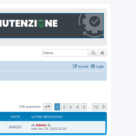
Cerca
Ricerca avanzat
Iscriviti
Login
Pagina
1
di
13
1
2
3
4
5
13
Prossimo
648 argomenti
…
VISITE
ULTIMO MESSAGGIO
U
da
Admin
V
464035
l
mar nov 24, 2015 10:18
t
i
i