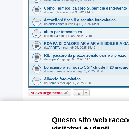
da
ingvalter
»
sab lug 12, 2025 15:56
Conto Termico: calcolo Superficie d'intervento
da
marcob
»
ven giu 09, 2023 14:06
detraziioni fiscalli a seguito fotovoltaico
da
enrico.diste
»
ven lug 11, 2025 13:01
aiuto per fotovoltaico
da
mnoga
»
gio lug 03, 2025 17:16
POMPA DI CALORE ARIA ARIA E BOILER A G
da
ARRITA
»
mer feb 05, 2025 15:49
RID: passare da prezzo zonale orario a prezzo 
da
SuperP
»
gio giu 05, 2025 11:13
Lo scambio sul posto SSP chiude il 29 maggio
da
marcoaroma
»
ven mag 09, 2025 08:51
Allaccio fotovoltaico
da
Zama
»
mer apr 30, 2025 11:40
Nuovo argomento
Torna all’Indice della Board
PERMESSI FORUM
Questo sito web raccog
Non puoi
aprire nuovi argomenti
Non puoi
rispondere negli argomenti
visitatori e utenti
Non puoi
modificare i tuoi messaggi