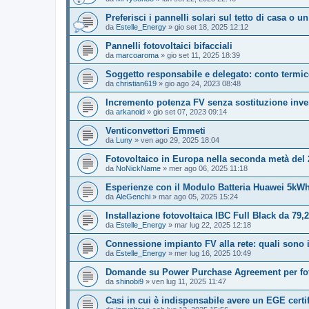
Preferisci i pannelli solari sul tetto di casa o u
da
Estelle_Energy
»
gio set 18, 2025 12:12
Pannelli fotovoltaici bifacciali
da
marcoaroma
»
gio set 11, 2025 18:39
Soggetto responsabile e delegato: conto termi
da
christian619
»
gio ago 24, 2023 08:48
Incremento potenza FV senza sostituzione inve
da
arkanoid
»
gio set 07, 2023 09:14
Venticonvettori Emmeti
da
Luny
»
ven ago 29, 2025 18:04
Fotovoltaico in Europa nella seconda metà del 
da
NoNickName
»
mer ago 06, 2025 11:18
Esperienze con il Modulo Batteria Huawei 5k
da
AleGenchi
»
mar ago 05, 2025 15:24
Installazione fotovoltaica IBC Full Black da 79,2
da
Estelle_Energy
»
mar lug 22, 2025 12:18
Connessione impianto FV alla rete: quali sono i
da
Estelle_Energy
»
mer lug 16, 2025 10:49
Domande su Power Purchase Agreement per fot
da
shinobi9
»
ven lug 11, 2025 11:47
Casi in cui è indispensabile avere un EGE certi