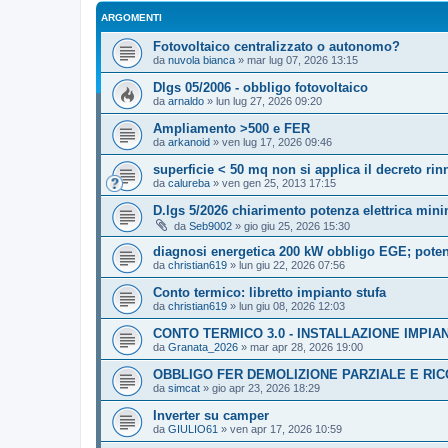
ARGOMENTI
Fotovoltaico centralizzato o autonomo?
da
nuvola bianca
»
mar lug 07, 2026 13:15
Dlgs 05/2006 - obbligo fotovoltaico
da
arnaldo
»
lun lug 27, 2026 09:20
Ampliamento >500 e FER
da
arkanoid
»
ven lug 17, 2026 09:46
superficie < 50 mq non si applica il decreto rin
da
calureba
»
ven gen 25, 2013 17:15
D.lgs 5/2026 chiarimento potenza elettrica mini
da
Seb9002
»
gio giu 25, 2026 15:30
diagnosi energetica 200 kW obbligo EGE; poten
da
christian619
»
lun giu 22, 2026 07:56
Conto termico: libretto impianto stufa
da
christian619
»
lun giu 08, 2026 12:03
CONTO TERMICO 3.0 - INSTALLAZIONE IMPIAN
da
Granata_2026
»
mar apr 28, 2026 19:00
OBBLIGO FER DEMOLIZIONE PARZIALE E RI
da
simcat
»
gio apr 23, 2026 18:29
Inverter su camper
da
GIULIO61
»
ven apr 17, 2026 10:59