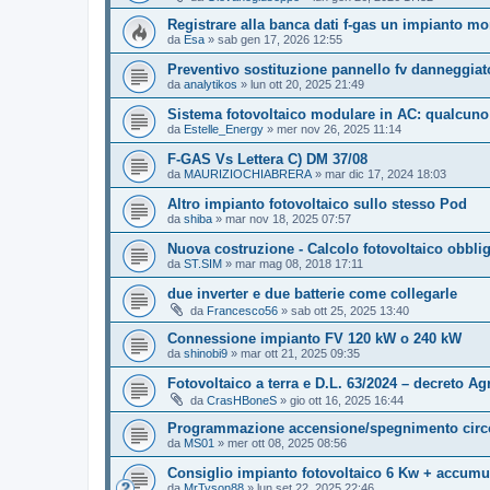
Registrare alla banca dati f-gas un impianto 
da
Esa
»
sab gen 17, 2026 12:55
Preventivo sostituzione pannello fv danneggiat
da
analytikos
»
lun ott 20, 2025 21:49
Sistema fotovoltaico modulare in AC: qualcuno
da
Estelle_Energy
»
mer nov 26, 2025 11:14
F-GAS Vs Lettera C) DM 37/08
da
MAURIZIOCHIABRERA
»
mar dic 17, 2024 18:03
Altro impianto fotovoltaico sullo stesso Pod
da
shiba
»
mar nov 18, 2025 07:57
Nuova costruzione - Calcolo fotovoltaico obblig
da
ST.SIM
»
mar mag 08, 2018 17:11
due inverter e due batterie come collegarle
da
Francesco56
»
sab ott 25, 2025 13:40
Connessione impianto FV 120 kW o 240 kW
da
shinobi9
»
mar ott 21, 2025 09:35
Fotovoltaico a terra e D.L. 63/2024 – decreto Ag
da
CrasHBoneS
»
gio ott 16, 2025 16:44
Programmazione accensione/spegnimento circo
da
MS01
»
mer ott 08, 2025 08:56
Consiglio impianto fotovoltaico 6 Kw + accum
da
MrTyson88
»
lun set 22, 2025 22:46