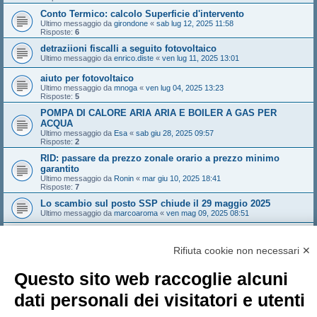
Conto Termico: calcolo Superficie d'intervento
Ultimo messaggio da
girondone
«
sab lug 12, 2025 11:58
Risposte:
6
detraziioni fiscalli a seguito fotovoltaico
Ultimo messaggio da
enrico.diste
«
ven lug 11, 2025 13:01
aiuto per fotovoltaico
Ultimo messaggio da
mnoga
«
ven lug 04, 2025 13:23
Risposte:
5
POMPA DI CALORE ARIA ARIA E BOILER A GAS PER
ACQUA
Ultimo messaggio da
Esa
«
sab giu 28, 2025 09:57
Risposte:
2
RID: passare da prezzo zonale orario a prezzo minimo
garantito
Ultimo messaggio da
Ronin
«
mar giu 10, 2025 18:41
Risposte:
7
Lo scambio sul posto SSP chiude il 29 maggio 2025
Ultimo messaggio da
marcoaroma
«
ven mag 09, 2025 08:51
Allaccio fotovoltaico
Ultimo messaggio da
boba74
«
mer apr 30, 2025 14:00
Rifiuta cookie non necessari ✕
Risposte:
1
Nuovo argomento
Questo sito web raccoglie alcuni
Pagina
1
di
13
1
2
3
4
5
13
Prossimo
648 argomenti
…
dati personali dei visitatori e utenti