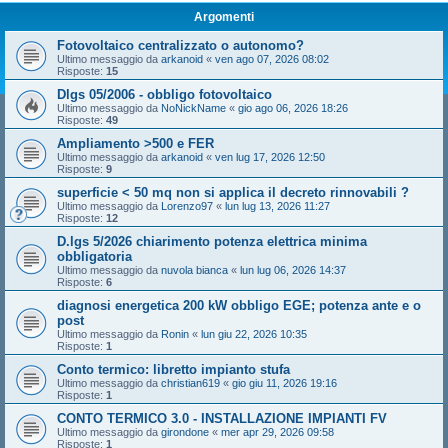
Argomenti
Fotovoltaico centralizzato o autonomo?
Ultimo messaggio da
arkanoid
«
ven ago 07, 2026 08:02
Risposte:
15
Dlgs 05/2006 - obbligo fotovoltaico
Ultimo messaggio da
NoNickName
«
gio ago 06, 2026 18:26
Risposte:
49
Ampliamento >500 e FER
Ultimo messaggio da
arkanoid
«
ven lug 17, 2026 12:50
Risposte:
9
superficie < 50 mq non si applica il decreto rinnovabili ?
Ultimo messaggio da
Lorenzo97
«
lun lug 13, 2026 11:27
Risposte:
12
D.lgs 5/2026 chiarimento potenza elettrica minima
obbligatoria
Ultimo messaggio da
nuvola bianca
«
lun lug 06, 2026 14:37
Risposte:
6
diagnosi energetica 200 kW obbligo EGE; potenza ante e o
post
Ultimo messaggio da
Ronin
«
lun giu 22, 2026 10:35
Risposte:
1
Conto termico: libretto impianto stufa
Ultimo messaggio da
christian619
«
gio giu 11, 2026 19:16
Risposte:
1
CONTO TERMICO 3.0 - INSTALLAZIONE IMPIANTI FV
Ultimo messaggio da
girondone
«
mer apr 29, 2026 09:58
Risposte:
1