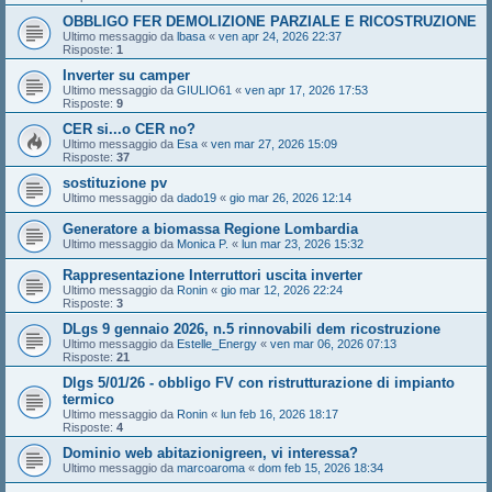
OBBLIGO FER DEMOLIZIONE PARZIALE E RICOSTRUZIONE
Ultimo messaggio da
lbasa
«
ven apr 24, 2026 22:37
Risposte:
1
Inverter su camper
Ultimo messaggio da
GIULIO61
«
ven apr 17, 2026 17:53
Risposte:
9
CER si...o CER no?
Ultimo messaggio da
Esa
«
ven mar 27, 2026 15:09
Risposte:
37
sostituzione pv
Ultimo messaggio da
dado19
«
gio mar 26, 2026 12:14
Generatore a biomassa Regione Lombardia
Ultimo messaggio da
Monica P.
«
lun mar 23, 2026 15:32
Rappresentazione Interruttori uscita inverter
Ultimo messaggio da
Ronin
«
gio mar 12, 2026 22:24
Risposte:
3
DLgs 9 gennaio 2026, n.5 rinnovabili dem ricostruzione
Ultimo messaggio da
Estelle_Energy
«
ven mar 06, 2026 07:13
Risposte:
21
Dlgs 5/01/26 - obbligo FV con ristrutturazione di impianto
termico
Ultimo messaggio da
Ronin
«
lun feb 16, 2026 18:17
Risposte:
4
Dominio web abitazionigreen, vi interessa?
Ultimo messaggio da
marcoaroma
«
dom feb 15, 2026 18:34