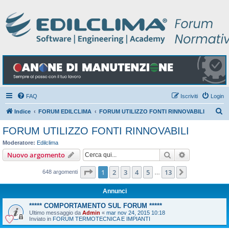
FAQ
Iscriviti
Login
C
Indice
FORUM EDILCLIMA
FORUM UTILIZZO FONTI RINNOVABILI
e
FORUM UTILIZZO FONTI RINNOVABILI
r
Moderatore:
Edilclima
c
Cerca
Ricerca avan
Nuovo argomento
a
Pagina
1
di
13
1
2
3
4
5
13
Prossimo
648 argomenti
…
Annunci
***** COMPORTAMENTO SUL FORUM *****
Ultimo messaggio da
Admin
«
mar nov 24, 2015 10:18
Inviato in
FORUM TERMOTECNICA E IMPIANTI