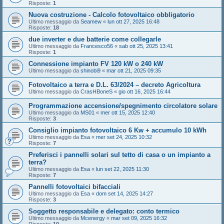
Risposte:
1
Nuova costruzione - Calcolo fotovoltaico obbligatorio
Ultimo messaggio da
Seamew
«
lun ott 27, 2025 16:48
Risposte:
18
due inverter e due batterie come collegarle
Ultimo messaggio da
Francesco56
«
sab ott 25, 2025 13:41
Risposte:
1
Connessione impianto FV 120 kW o 240 kW
Ultimo messaggio da
shinobi9
«
mar ott 21, 2025 09:35
Fotovoltaico a terra e D.L. 63/2024 – decreto Agricoltura
Ultimo messaggio da
CrasHBoneS
«
gio ott 16, 2025 16:44
Programmazione accensione/spegnimento circolatore solare
Ultimo messaggio da
MS01
«
mer ott 15, 2025 12:40
Risposte:
3
Consiglio impianto fotovoltaico 6 Kw + accumulo 10 kWh
Ultimo messaggio da
Esa
«
mer set 24, 2025 10:32
Risposte:
7
Preferisci i pannelli solari sul tetto di casa o un impianto a
terra?
Ultimo messaggio da
Esa
«
lun set 22, 2025 11:30
Risposte:
7
Pannelli fotovoltaici bifacciali
Ultimo messaggio da
Esa
«
dom set 14, 2025 14:27
Risposte:
3
Soggetto responsabile e delegato: conto termico
Ultimo messaggio da
Mcenergy
«
mar set 09, 2025 16:32