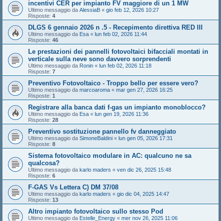
incentivi CER per impianto FV maggiore di un 1 MW
Ultimo messaggio da
AlessiaB
«
gio feb 12, 2026 10:27
Risposte:
4
DLGS 6 gennaio 2026 n .5 - Recepimento direttiva RED III
Ultimo messaggio da
Esa
«
lun feb 02, 2026 11:44
Risposte:
46
Le prestazioni dei pannelli fotovoltaici bifacciali montati in
verticale sulla neve sono davvero sorprendenti
Ultimo messaggio da
Ronin
«
lun feb 02, 2026 11:18
Risposte:
7
Preventivo Fotovoltaico - Troppo bello per essere vero?
Ultimo messaggio da
marcoaroma
«
mar gen 27, 2026 16:25
Risposte:
1
Registrare alla banca dati f-gas un impianto monoblocco?
Ultimo messaggio da
Esa
«
lun gen 19, 2026 11:36
Risposte:
28
Preventivo sostituzione pannello fv danneggiato
Ultimo messaggio da
SimoneBaldini
«
lun gen 05, 2026 17:31
Risposte:
8
Sistema fotovoltaico modulare in AC: qualcuno ne sa
qualcosa?
Ultimo messaggio da
karlo maders
«
ven dic 26, 2025 15:48
Risposte:
6
F-GAS Vs Lettera C) DM 37/08
Ultimo messaggio da
karlo maders
«
gio dic 04, 2025 14:47
Risposte:
13
Altro impianto fotovoltaico sullo stesso Pod
Ultimo messaggio da
Estelle_Energy
«
mer nov 26, 2025 11:06