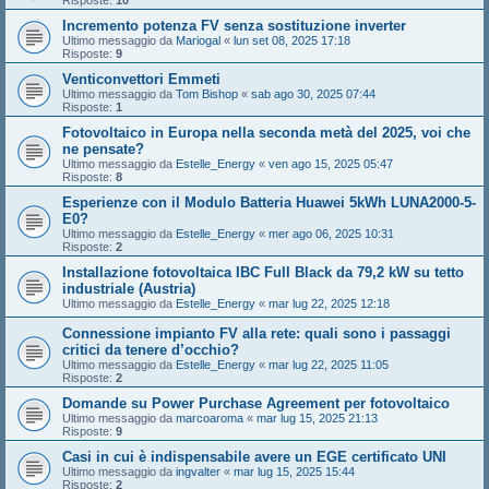
Risposte:
10
Incremento potenza FV senza sostituzione inverter
Ultimo messaggio da
Mariogal
«
lun set 08, 2025 17:18
Risposte:
9
Venticonvettori Emmeti
Ultimo messaggio da
Tom Bishop
«
sab ago 30, 2025 07:44
Risposte:
1
Fotovoltaico in Europa nella seconda metà del 2025, voi che
ne pensate?
Ultimo messaggio da
Estelle_Energy
«
ven ago 15, 2025 05:47
Risposte:
8
Esperienze con il Modulo Batteria Huawei 5kWh LUNA2000-5-
E0?
Ultimo messaggio da
Estelle_Energy
«
mer ago 06, 2025 10:31
Risposte:
2
Installazione fotovoltaica IBC Full Black da 79,2 kW su tetto
industriale (Austria)
Ultimo messaggio da
Estelle_Energy
«
mar lug 22, 2025 12:18
Connessione impianto FV alla rete: quali sono i passaggi
critici da tenere d’occhio?
Ultimo messaggio da
Estelle_Energy
«
mar lug 22, 2025 11:05
Risposte:
2
Domande su Power Purchase Agreement per fotovoltaico
Ultimo messaggio da
marcoaroma
«
mar lug 15, 2025 21:13
Risposte:
9
Casi in cui è indispensabile avere un EGE certificato UNI
Ultimo messaggio da
ingvalter
«
mar lug 15, 2025 15:44
Risposte:
2