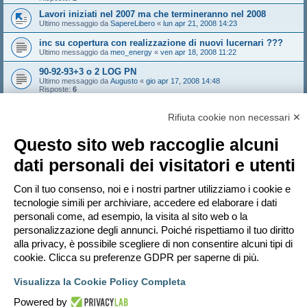
Lavori iniziati nel 2007 ma che termineranno nel 2008
Ultimo messaggio da
SapereLibero
«
lun apr 21, 2008 14:23
inc su copertura con realizzazione di nuovi lucernari ???
Ultimo messaggio da
meo_energy
«
ven apr 18, 2008 11:22
90-92-93+3 o 2 LOG PN
Ultimo messaggio da
Augusto
«
gio apr 17, 2008 14:48
Risposte:
6
DETRAZIONE CALDAIA
Ultimo messaggio da
mhell
«
mar apr 15, 2008 21:41
Rifiuta cookie non necessari ✕
Risposte:
5
Questo sito web raccoglie alcuni
Bloccato
dati personali dei visitatori e utenti
Pagina
1
di
11
1
2
3
4
5
11
Prossimo
546 argomenti
…
Con il tuo consenso, noi e i nostri partner utilizziamo i cookie e
Vai a
tecnologie simili per archiviare, accedere ed elaborare i dati
personali come, ad esempio, la visita al sito web o la
PERMESSI FORUM
personalizzazione degli annunci. Poiché rispettiamo il tuo diritto
Non puoi
aprire nuovi argomenti
Non puoi
rispondere negli argomenti
alla privacy, è possibile scegliere di non consentire alcuni tipi di
Non puoi
modificare i tuoi messaggi
cookie. Clicca su preferenze GDPR per saperne di più.
Non puoi
cancellare i tuoi messaggi
Non puoi
inviare allegati
Visualizza la Cookie Policy Completa
Indice
Contattaci
Cancella cookie
Tutti gli orari sono
UTC+02:00
Powered by