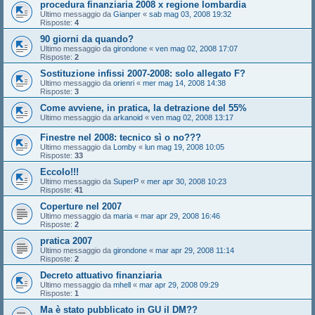
procedura finanziaria 2008 x regione lombardia
Ultimo messaggio da
Gianper
«
sab mag 03, 2008 19:32
Risposte:
4
90 giorni da quando?
Ultimo messaggio da
girondone
«
ven mag 02, 2008 17:07
Risposte:
2
Sostituzione infissi 2007-2008: solo allegato F?
Ultimo messaggio da
orienri
«
mer mag 14, 2008 14:38
Risposte:
3
Come avviene, in pratica, la detrazione del 55%
Ultimo messaggio da
arkanoid
«
ven mag 02, 2008 13:17
Finestre nel 2008: tecnico sì o no???
Ultimo messaggio da
Lomby
«
lun mag 19, 2008 10:05
Risposte:
33
Eccolo!!!
Ultimo messaggio da
SuperP
«
mer apr 30, 2008 10:23
Risposte:
41
Coperture nel 2007
Ultimo messaggio da
maria
«
mar apr 29, 2008 16:46
Risposte:
2
pratica 2007
Ultimo messaggio da
girondone
«
mar apr 29, 2008 11:14
Risposte:
2
Decreto attuativo finanziaria
Ultimo messaggio da
mhell
«
mar apr 29, 2008 09:29
Risposte:
1
Ma è stato pubblicato in GU il DM??