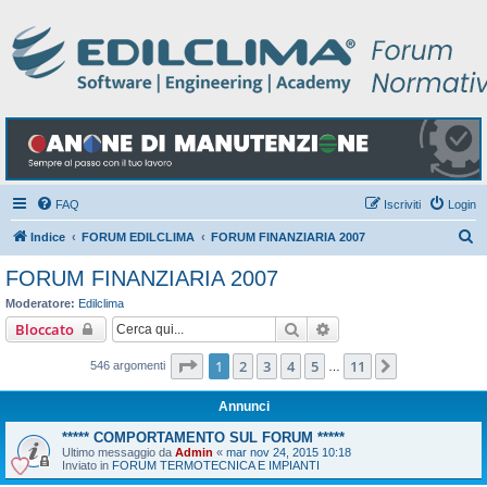
FAQ
Iscriviti
Login
C
Indice
FORUM EDILCLIMA
FORUM FINANZIARIA 2007
e
FORUM FINANZIARIA 2007
r
Moderatore:
Edilclima
c
Cerca
Ricerca avanzata
Bloccato
a
Pagina
1
di
11
1
2
3
4
5
11
Prossimo
546 argomenti
…
Annunci
***** COMPORTAMENTO SUL FORUM *****
Ultimo messaggio da
Admin
«
mar nov 24, 2015 10:18
Inviato in
FORUM TERMOTECNICA E IMPIANTI