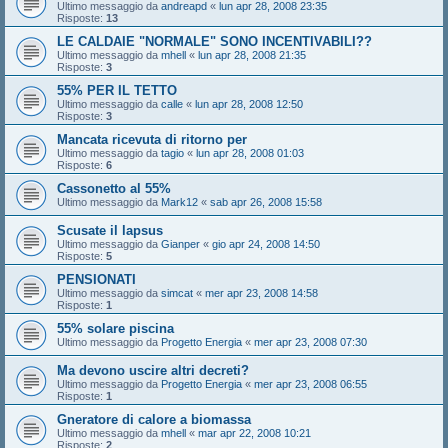
Ultimo messaggio da
andreapd
«
lun apr 28, 2008 23:35
Risposte:
13
LE CALDAIE "NORMALE" SONO INCENTIVABILI??
Ultimo messaggio da
mhell
«
lun apr 28, 2008 21:35
Risposte:
3
55% PER IL TETTO
Ultimo messaggio da
calle
«
lun apr 28, 2008 12:50
Risposte:
3
Mancata ricevuta di ritorno per
Ultimo messaggio da
tagio
«
lun apr 28, 2008 01:03
Risposte:
6
Cassonetto al 55%
Ultimo messaggio da
Mark12
«
sab apr 26, 2008 15:58
Scusate il lapsus
Ultimo messaggio da
Gianper
«
gio apr 24, 2008 14:50
Risposte:
5
PENSIONATI
Ultimo messaggio da
simcat
«
mer apr 23, 2008 14:58
Risposte:
1
55% solare piscina
Ultimo messaggio da
Progetto Energia
«
mer apr 23, 2008 07:30
Ma devono uscire altri decreti?
Ultimo messaggio da
Progetto Energia
«
mer apr 23, 2008 06:55
Risposte:
1
Gneratore di calore a biomassa
Ultimo messaggio da
mhell
«
mar apr 22, 2008 10:21
Risposte:
2