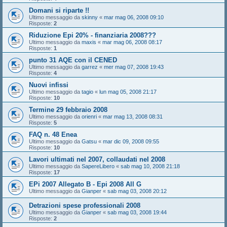
Domani si riparte !!
Ultimo messaggio da
skinny
«
mar mag 06, 2008 09:10
Risposte:
2
Riduzione Epi 20% - finanziaria 2008???
Ultimo messaggio da
maxis
«
mar mag 06, 2008 08:17
Risposte:
1
punto 31 AQE con il CENED
Ultimo messaggio da
garrez
«
mer mag 07, 2008 19:43
Risposte:
4
Nuovi infissi
Ultimo messaggio da
tagio
«
lun mag 05, 2008 21:17
Risposte:
10
Termine 29 febbraio 2008
Ultimo messaggio da
orienri
«
mar mag 13, 2008 08:31
Risposte:
5
FAQ n. 48 Enea
Ultimo messaggio da
Gatsu
«
mar dic 09, 2008 09:55
Risposte:
10
Lavori ultimati nel 2007, collaudati nel 2008
Ultimo messaggio da
SapereLibero
«
sab mag 10, 2008 21:18
Risposte:
17
EPi 2007 Allegato B - Epi 2008 All G
Ultimo messaggio da
Gianper
«
sab mag 03, 2008 20:12
Detrazioni spese professionali 2008
Ultimo messaggio da
Gianper
«
sab mag 03, 2008 19:44
Risposte:
2