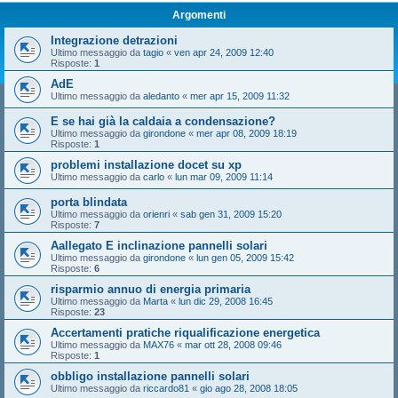
Argomenti
Integrazione detrazioni
Ultimo messaggio da
tagio
«
ven apr 24, 2009 12:40
Risposte:
1
AdE
Ultimo messaggio da
aledanto
«
mer apr 15, 2009 11:32
E se hai già la caldaia a condensazione?
Ultimo messaggio da
girondone
«
mer apr 08, 2009 18:19
Risposte:
1
problemi installazione docet su xp
Ultimo messaggio da
carlo
«
lun mar 09, 2009 11:14
porta blindata
Ultimo messaggio da
orienri
«
sab gen 31, 2009 15:20
Risposte:
7
Aallegato E inclinazione pannelli solari
Ultimo messaggio da
girondone
«
lun gen 05, 2009 15:42
Risposte:
6
risparmio annuo di energia primaria
Ultimo messaggio da
Marta
«
lun dic 29, 2008 16:45
Risposte:
23
Accertamenti pratiche riqualificazione energetica
Ultimo messaggio da
MAX76
«
mar ott 28, 2008 09:46
Risposte:
1
obbligo installazione pannelli solari
Ultimo messaggio da
riccardo81
«
gio ago 28, 2008 18:05