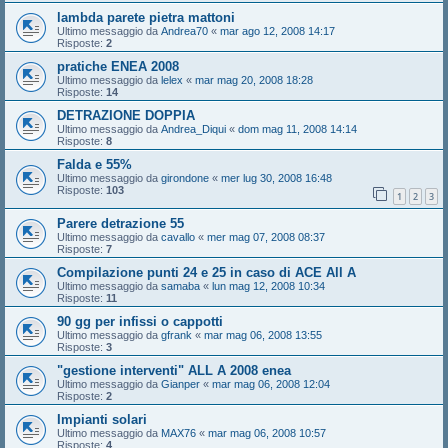
lambda parete pietra mattoni
Ultimo messaggio da
Andrea70
«
mar ago 12, 2008 14:17
Risposte:
2
pratiche ENEA 2008
Ultimo messaggio da
lelex
«
mar mag 20, 2008 18:28
Risposte:
14
DETRAZIONE DOPPIA
Ultimo messaggio da
Andrea_Diqui
«
dom mag 11, 2008 14:14
Risposte:
8
Falda e 55%
Ultimo messaggio da
girondone
«
mer lug 30, 2008 16:48
Risposte:
103
1
2
3
Parere detrazione 55
Ultimo messaggio da
cavallo
«
mer mag 07, 2008 08:37
Risposte:
7
Compilazione punti 24 e 25 in caso di ACE All A
Ultimo messaggio da
samaba
«
lun mag 12, 2008 10:34
Risposte:
11
90 gg per infissi o cappotti
Ultimo messaggio da
gfrank
«
mar mag 06, 2008 13:55
Risposte:
3
"gestione interventi" ALL A 2008 enea
Ultimo messaggio da
Gianper
«
mar mag 06, 2008 12:04
Risposte:
2
Impianti solari
Ultimo messaggio da
MAX76
«
mar mag 06, 2008 10:57
Risposte:
4